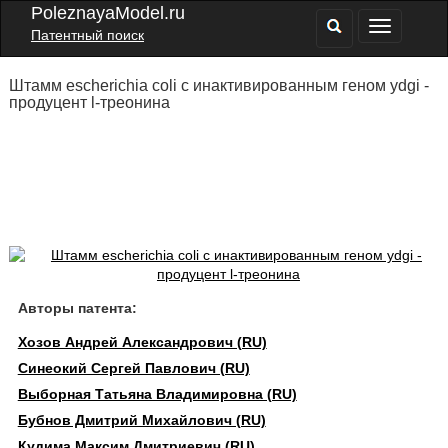
PoleznayaModel.ru
Патентный поиск
Штамм escherichia coli с инактивированным геном ydgi -
продуцент l-треонина
Авторы патента:
Хозов Андрей Александрович (RU)
Синеокий Сергей Павлович (RU)
Выборная Татьяна Владимировна (RU)
Бубнов Дмитрий Михайлович (RU)
Кудима Максим Дмитриевич (RU)