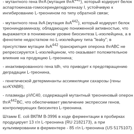
- мутантного гена thrA (мутация thrA
), который кодирует белок
аспартокиназа-гомосериндегидрогеназу I, устойчивую к
ингибированию L-треонином по типу обратной связи;
442
- мутантного гена ilvA (мутация ilvA
), который кодирует белок
треониндеаминазу, обладающую пониженной активностью, что
выражается в пониженном уровне биосинтеза L-изолейцина, а в
фенотипе недостатком по L-изолейцину типа "leaky"; в
442
присутствии мутации ilvA
транскрипция оперона thrABC не
репрессируется L-изолейцином, что оказывает положительное
влияние на продукцию L-треонина;
- инактивированного гена tdh, что приводит к предотвращению
деградации L-треонина,
- генетической детерминанты ассимиляции сахарозы (гены
scrKYABR);
- плазмиды pVIC40, содержащей мутантный треониновый оперон
442
thrA
BC, что обеспечивает увеличение экспрессии генов,
контролирующих биосинтез L-треонина.
Штамм Е. coli ВКПМ В-3996 в ходе ферментации в пробирках
продуцирует 13 г/л L-треонина (RU 2182173), а при
культивировании в ферментере - 85 г/л L-треонина (US 5175107).