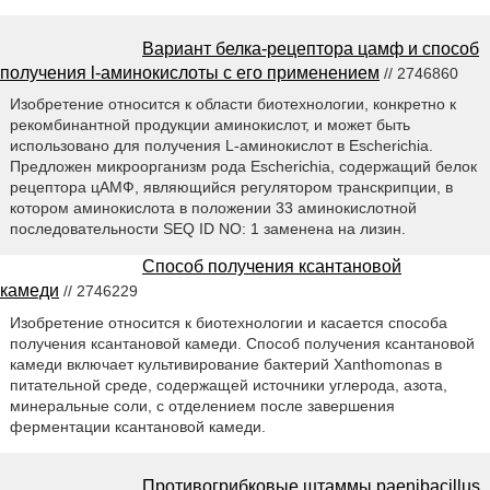
Вариант белка-рецептора цамф и способ
получения l-аминокислоты с его применением
// 2746860
Изобретение относится к области биотехнологии, конкретно к
рекомбинантной продукции аминокислот, и может быть
использовано для получения L-аминокислот в Escherichia.
Предложен микроорганизм рода Escherichia, содержащий белок
рецептора цАМФ, являющийся регулятором транскрипции, в
котором аминокислота в положении 33 аминокислотной
последовательности SEQ ID NO: 1 заменена на лизин.
Способ получения ксантановой
камеди
// 2746229
Изобретение относится к биотехнологии и касается способа
получения ксантановой камеди. Способ получения ксантановой
камеди включает культивирование бактерий Xanthomonas в
питательной среде, содержащей источники углерода, азота,
минеральные соли, с отделением после завершения
ферментации ксантановой камеди.
Противогрибковые штаммы paenibacillus,