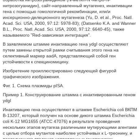
нитрозогуанидин), сайт-направленный мутагенез, инактивации
гена с помощью гомологичной рекомбинации, или/и
инсерционно-делеционного мутагенеза (Yu, D. et al., Proc. Natl.
Acad. Sci. USA, 2000, 97:12: 5978-83); (Datsenko K.A. and Wanner
B.L., Proc. Natl. Acad. Sci. USA, 2000, 97:12: 6640-45), также
называемого "Red-зависимая интеграция".
В заявляемом штамме инактивацию гена ydgI осуществляют
путем замены открытой рамки считывания этого гена на
селективный маркер aadA, представляющий собой ген
устойчивости к спекциномицину.
Изобретение проиллюстрировано следующей фигурой
графического изображения.
Фиг. 1. Схема плазмиды pISА.
Пример 1. Конструирование штамма с инактивированным геном
ydgI
Инактивацию гена осуществляют в штамме Escherichia coli ВКПМ
В-13207, который получен на основе дикого штамма Escherichia
coli K-12 MG1655 (АТСС 47076) в результате проведения
нескольких этапов мутагеза различными мутирующими агентами
с целью отбора мутантов наиболее устойчивых к L-треонину, и
последующего введения направленных генетических