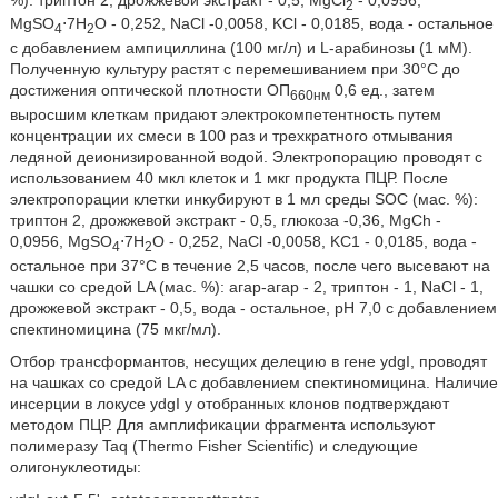
2
MgSO
⋅7H
O - 0,252, NaCl -0,0058, KСl - 0,0185, вода - остальное
4
2
с добавлением ампициллина (100 мг/л) и L-арабинозы (1 мМ).
Полученную культуру растят с перемешиванием при 30°С до
достижения оптической плотности ОП
0,6 ед., затем
660нм
выросшим клеткам придают электрокомпетентность путем
концентрации их смеси в 100 раз и трехкратного отмывания
ледяной деионизированной водой. Электропорацию проводят с
использованием 40 мкл клеток и 1 мкг продукта ПЦР. После
электропорации клетки инкубируют в 1 мл среды SOC (мас. %):
триптон 2, дрожжевой экстракт - 0,5, глюкоза -0,36, MgCh -
0,0956, MgSO
⋅7H
O - 0,252, NaCl -0,0058, KС1 - 0,0185, вода -
4
2
остальное при 37°С в течение 2,5 часов, после чего высевают на
чашки со средой LA (мас. %): агар-агар - 2, триптон - 1, NaCl - 1,
дрожжевой экстракт - 0,5, вода - остальное, рН 7,0 с добавлением
спектиномицина (75 мкг/мл).
Отбор трансформантов, несущих делецию в гене ydgI, проводят
на чашках со средой LA с добавлением спектиномицина. Наличие
инсерции в локусе ydgI у отобранных клонов подтверждают
методом ПЦР. Для амплификации фрагмента используют
полимеразу Taq (Thermo Fisher Scientific) и следующие
олигонуклеотиды: