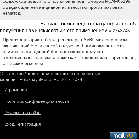
сельскохозяйственного назначения под номером RCAM05296,
обладающий нематицидной активностью против галловых
нематод.
Вариант белка рецептора цамф и способ
получения l-аминокислоты с его применением
// 2743745
Предложен вариант белка рецептора цАМФ, микроорганизм,
включающий его, и способ получения L-аминокислоты с их
применением. Данный белок позволяет получать L-
аминокислоты, например, такие как L-треонин или L-триптофан,
с высоким выходом.
© Патентный поиск, поиск патентов на полезные
модели - PoleznayaModel.RU 2012-2024
Игромания
Политика конфиденциальности
Реклама на сайте
Вход/Регистрация