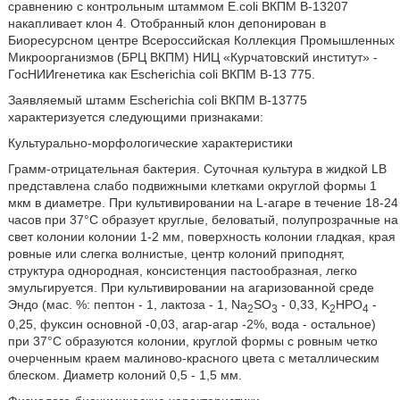
сравнению с контрольным штаммом E.coli ВКПМ В-13207
накапливает клон 4. Отобранный клон депонирован в
Биоресурсном центре Всероссийская Коллекция Промышленных
Микроорганизмов (БРЦ ВКПМ) НИЦ «Курчатовский институт» -
ГосНИИгенетика как Escherichia coli ВКПМ В-13 775.
Заявляемый штамм Escherichia coli ВКПМ В-13775
характеризуется следующими признаками:
Культурально-морфологические характеристики
Грамм-отрицательная бактерия. Суточная культура в жидкой LB
представлена слабо подвижными клетками округлой формы 1
мкм в диаметре. При культивировании на L-агаре в течение 18-24
часов при 37°С образует круглые, беловатый, полупрозрачные на
свет колонии колонии 1-2 мм, поверхность колонии гладкая, края
ровные или слегка волнистые, центр колоний приподнят,
структура однородная, консистенция пастообразная, легко
эмульгируется. При культивировании на агаризованной среде
Эндо (мас. %: пептон - 1, лактоза - 1, Na
SO
- 0,33, K
НРО
-
2
3
2
4
0,25, фуксин основной -0,03, агар-агар -2%, вода - остальное)
при 37°С образуются колонии, круглой формы с ровным четко
очерченным краем малиново-красного цвета с металлическим
блеском. Диаметр колоний 0,5 - 1,5 мм.