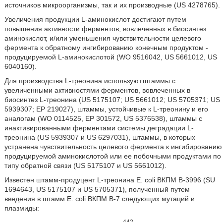
источников микроорганизмы, так и их производные (US 4278765).
Увеличения продукции L-аминокислот достигают путем
повышения активности ферментов, вовлеченных в биосинтез
аминокислот, и/или уменьшения чувствительности целевого
фермента к обратному ингибированию конечным продуктом -
продуцируемой L-аминокислотой (WO 9516042, US 5661012, US
6040160).
Для производства L-треонина используют.штаммы с
увеличенными активностями ферментов, вовлеченных в
биосинтез L-треонина (US 5175107; US 5661012; US 5705371; US
5939307; ЕР 219027), штаммы, устойчивые к L-треонину и его
аналогам (WO 0114525, ЕР 301572, US 5376538), штаммы с
инактивированными ферментами системы деградации L-
треонина (US 5939307 и US 6297031), штаммы, в которых
устранена чувствительность целевого фермента к ингибированию
продуцируемой аминокислотой или ее побочными продуктами по
типу обратной связи (US 5175107 и US 5661012).
Известен штамм-продуцент L-треонина Е. coli ВКПМ В-3996 (SU
1694643, US 5175107 и US 5705371), полученный путем
введения в штамм Е. coli ВКПМ В-7 следующих мутаций и
плазмиды:
442