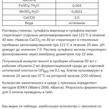
FeSO
⋅7H
O
0,003
4
2
MnSO
⋅Н
O
0,0021
4
2
СаСО3
2,0
Вода
остальное
Растворы глюкозы, сульфата марганца и сульфата магния
стерилизуют отдельно автоклавированием при 121°С в течение
40 мин. Навески СаСО
по 40 мг стерилизуют в стеклянных
3
пробирках автоклавированием при 121°С в течение 20 мин. рН
доводят до значения 7,0. Раствор сульфата железа стерилизуют
фильтрованием через мембрану диаметром пор 22 мкм.
Полученный инокулят вносят в пробирки объемом 50 мл с
рабочим объемом 2 мл ферментационной среды до стартовой
оптической плотности ОП
нм 0,1 ед. Клетки культивируют в
660
течение 24 часов при 37°С на роторной качалке (220 об/мин).
Количество накопленного в среде L-треонина определяют
методом ВЭЖХ (Waters 2695, Alliance). Результаты ферментации
для 5 клонов приведены в табл.
Как видно из таблицы, наибольшее количество L-треонина по