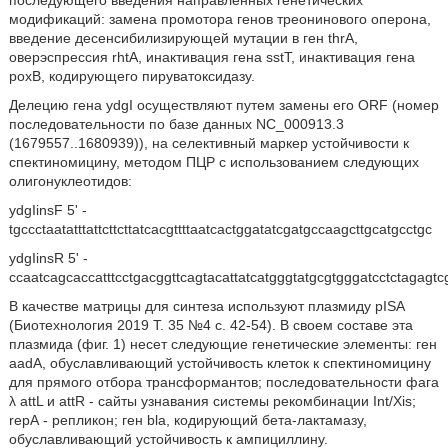
модификаций: замена промотора генов треонинового оперона,
введение десенсибилизирующей мутации в ген thrA,
оверэспрессия rhtA, инактивация гена sstT, инактивация гена
рохВ, кодирующего пируватоксидазу.
Делецию гена ydgI осуществляют путем замены его ORF (номер
последовательности по базе данных NC_000913.3
(1679557..1680939)), на селективный маркер устойчивости к
спектиномицину, методом ПЦР с использованием следующих
олигонуклеотидов:
ydgIinsF 5' -
tgccctaatatttattcttcttatcacgttttaatcactggatatcgatgccaagcttgcatgcctgc
ydgIinsR 5' -
ccaatcagcaccatttcctgacggttcagtacattatcatgggtatgcgtgggatcctctagagtc
В качестве матрицы для синтеза используют плазмиду pISA
(Биотехнология 2019 Т. 35 №4 с. 42-54). В своем составе эта
плазмида (фиг. 1) несет следующие генетические элементы: ген
aadA, обуславливающий устойчивость клеток к спектиномицину
для прямого отбора трансформантов; последовательности фага
λ attL и attR - сайты узнавания системы рекомбинации Int/Xis;
rерА - репликон; ген bla, кодирующий бета-лактамазу,
обуславливающий устойчивость к ампициллину.