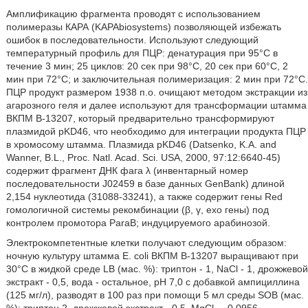
Амплификацию фрагмента проводят с использованием
полимеразы КАРА (KAPAbiosystems) позволяющей избежать
ошибок в последовательности. Используют следующий
температурный профиль для ПЦР: денатурация при 95°С в
течение 3 мин; 25 циклов: 20 сек при 98°С, 20 сек при 60°С, 2
мин при 72°С; и заключительная полимеризация: 2 мин при 72°С.
ПЦР продукт размером 1938 п.о. очищают методом экстракции из
агарозного геля и далее используют для трансформации штамма
ВКПМ В-13207, который предварительно трансформируют
плазмидой pKD46, что необходимо для интеграции продукта ПЦР
в хромосому штамма. Плазмида pKD46 (Datsenko, K.А. and
Wanner, B.L., Proc. Natl. Acad. Sci. USA, 2000, 97:12:6640-45)
содержит фрагмент ДНК фага λ (инвентарный номер
последовательности J02459 в базе данных GenBank) длиной
2,154 нуклеотида (31088-33241), а также содержит гены Red
гомологичной системы рекомбинации (β, γ, ехо гены) под
контролем промотора ParaВ; индуцируемого арабинозой.
Электрокомпетентные клетки получают следующим образом:
ночную культуру штамма Е. coli ВКПМ В-13207 выращивают при
30°С в жидкой среде LB (мас. %): триптон - 1, NaCl - 1, дрожжевой
экстракт - 0,5, вода - остальное, рН 7,0 с добавкой ампициллина
(125 мг/л), разводят в 100 раз при помощи 5 мл среды SOB (мас.
%): триптон 2, дрожжевой экстракт - 0,5, MgCl
- 0,0956,