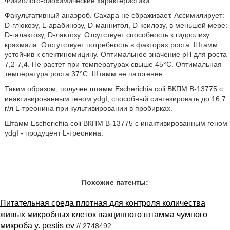
Физиолого-биохимические характеристики.
Факультативный анаэроб. Сахара не сбраживает. Ассимилирует:
D-глюкозу, L-арабинозу, D-маннитол, D-ксилозу, в меньшей мере:
D-галактозу, D-лактозу. Отсутствует способность к гидролизу
крахмала. Отстутствует потребность в факторах роста. Штамм
устойчив к спектиномицину. Оптимальное значение рН для роста
7,2-7,4. Не растет при температурах свыше 45°С. Оптимальная
температура роста 37°С. Штамм не патогенен.
Таким образом, получен штамм Escherichia coli ВКПМ В-13775 с
инактивированным геном ydgI, способный синтезировать до 16,7
г/л L-треонина при культивировании в пробирках.
Штамм Escherichia coli ВКПМ В-13775 с инактивированным геном
ydgI - продуцент L-треонина.
Похожие патенты:
Питательная среда плотная для контроля количества
живых микробных клеток вакцинного штамма чумного
микроба y. pestis ev
// 2748492