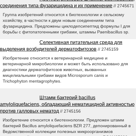
соединения типа фузарицидина и их применение
// 2745671
Группа изобретений относится к биотехнологии и сельскому
хозяйству, в частности к двум новым соединениям типа
фузарицидина. Предложены циклодепсипептид формулы I для
борьбы с фитопатогенными грибами, штаммы Paenibacillus sp.
Селективная питательная среда для
выделения возбудителей дерматофитозов
// 2745159
Изобретение относится к ветеринарной медицине и
ветеринарной микробиологии и может быть использовано для
диагностики дерматофитозов животных, вызванных
мицелиальными грибами видов Microsporum canis и
Trichophyton mentagrophytes.
Штамм бактерий bacillus
amyloliquefaciens, обладающий нематицидной активностью
против галловых нематод
// 2745156
Изобретение относится к биотехнологии. Предложен штамм
бактерий Bacillus amyloliquefaciens BZR 277, депонированный в
Ведомственной коллекции полезных микроорганизмов