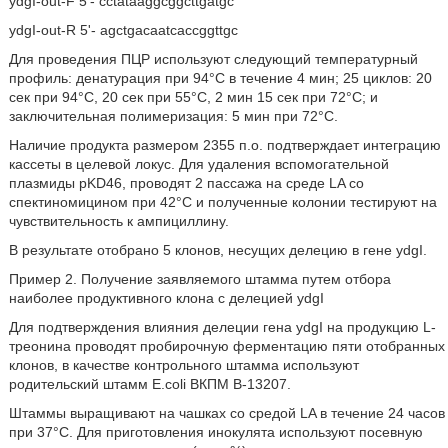
ydgI-out-F 5'- cctataaggcggcttgatgc
ydgI-out-R 5'- agctgacaatcaccggttgc
Для проведения ПЦР используют следующий температурный
профиль: денатурация при 94°С в течение 4 мин; 25 циклов: 20
сек при 94°С, 20 сек при 55°С, 2 мин 15 сек при 72°С; и
заключительная полимеризация: 5 мин при 72°С.
Наличие продукта размером 2355 п.о. подтверждает интеграцию
кассеты в целевой локус. Для удаления вспомогательной
плазмиды pKD46, проводят 2 пассажа на среде LA со
спектиномицином при 42°С и полученные колонии тестируют на
чувствительность к ампициллину.
В результате отобрано 5 клонов, несущих делецию в гене ydgI.
Пример 2. Получение заявляемого штамма путем отбора
наиболее продуктивного клона с делецией ydgI
Для подтверждения влияния делеции гена ydgI на продукцию L-
треонина проводят пробирочную ферментацию пяти отобранных
клонов, в качестве контрольного штамма используют
родительский штамм E.coli ВКПМ В-13207.
Штаммы выращивают на чашках со средой LA в течение 24 часов
при 37°С. Для приготовления инокулята используют посевную