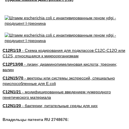
C12R1/19
- Схема кодирования для подклассов C12C-C12Q или
C12S, относящаяся к микроорганизмам
C12P13/08
- лизин; диаминопимелиновая кислота; треонин;
валин
C12N15/70
- векторы или системы экспрессий, специально
приспособленные для E.coli
C12N1/21
- модифицированные введением чужеродного
генетического материала
C12N1/20
- бактерии; питательные среды для них
Владельцы патента RU 2748676: