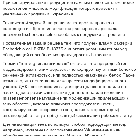
При конструирования продуцентов важным является также поиск
новых генов-мишеней, модификация которых приводит к
увеличению продукции L-треонина.
Технической задачей, на решение которой направлено
настоящее изобретение является расширение арсенала
штаммов Escherichia coli, способных к продукции L-треонина.
Поставленная задача решена тем, что получен штамм бактерии
Escherichia coli ВКПМ В-13775 с инактивированным геном ydgI,
обладающий способностью продуцировать L-треонин.
Термин "ген ydgI инактивирован" означает, что природный ген
модифицирован таким образом, что кодирует мутантный белок со
сниженной активностью, или полностью неактивный белок. Также
возможно, что естественная экспрессия модифицированного
участка ДНК невозможна из-за делеции целевого гена или его
части, сдвига рамки считывания данного гена или введения
missense/nonsense мутации или модификации прилегающих к
гену областей, которые включают последовательности,
контролирующие экспрессию гена, такие как промотор(ы),
энхансер(ы), аттенуатор(ы), сайт(ы) связывания рибосомы, и т.д.
Для инактивации гена используют любой подходящий метод,
например, мутагенез с использованием УФ излучения или
обработка нитрозогуанидином (N-метил-N'-нитро-N-