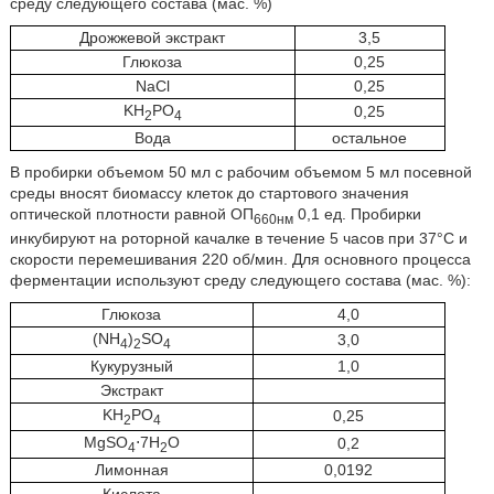
среду следующего состава (мас. %)
Дрожжевой экстракт
3,5
Глюкоза
0,25
NaCl
0,25
KН
РО
0,25
2
4
Вода
остальное
В пробирки объемом 50 мл с рабочим объемом 5 мл посевной
среды вносят биомассу клеток до стартового значения
оптической плотности равной ОП
0,1 ед. Пробирки
660нм
инкубируют на роторной качалке в течение 5 часов при 37°С и
скорости перемешивания 220 об/мин. Для основного процесса
ферментации используют среду следующего состава (мас. %):
Глюкоза
4,0
(NH
)
SO
3,0
4
2
4
Кукурузный
1,0
Экстракт
KН
РО
0,25
2
4
MgSO
⋅7H
O
0,2
4
2
Лимонная
0,0192
Кислота