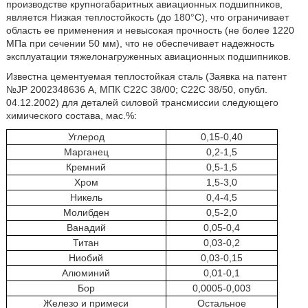
производстве крупногабаритных авиационных подшипников,
является Низкая теплостойкость (до 180°С), что ограничивает
область ее применения и невысокая прочность (не более 1220
МПа при сечении 50 мм), что не обеспечивает надежность
эксплуатации тяжелонагруженных авиационных подшипников.
Известна цементуемая теплостойкая сталь (Заявка на патент
№JP 2002348636 А, МПК С22С 38/00; С22С 38/50, опубл.
04.12.2002) для деталей силовой трансмиссии следующего
химического состава, мас.%:
Углерод
0,15-0,40
Марганец
0,2-1,5
Кремний
0,5-1,5
Хром
1,5-3,0
Никель
0,4-4,5
Молибден
0,5-2,0
Ванадий
0,05-0,4
Титан
0,03-0,2
Ниобий
0,03-0,15
Алюминий
0,01-0,1
Бор
0,0005-0,003
Железо и примеси
Остальное