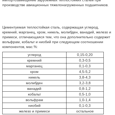
импортозамещение зарубежных теплостойких сталей при
производстве авиационных тяжелонагруженных подшипников.
Цементуемая теплостойкая сталь, содержащая углерод,
кремний, марганец, хром, никель, молибден, ванадий, железо и
примеси, отличающаяся тем, что она дополнительно содержит
вольфрам, кобальт и ниобий при следующем соотношении
компонентов, мас.%:
углерод
0,15-0,20
кремний
0,3-0,5
марганец
0,1-0,3
хром
4,5-5,2
никель
3,8-4,3
молибден
3,2-3,8
ванадий
0,8-1,2
кобальт
0,5-1,0
вольфрам
1,0-1,4
ниобий
0,1-0,3
железо и примеси
остальное