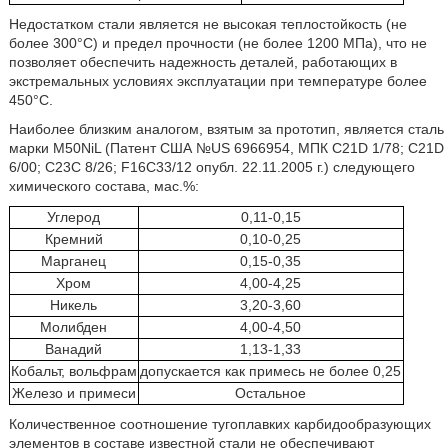
Недостатком стали является не высокая теплостойкость (не
более 300°С) и предел прочности (не более 1200 МПа), что не
позволяет обеспечить надежность деталей, работающих в
экстремальных условиях эксплуатации при температуре более
450°С.
Наиболее близким аналогом, взятым за прототип, является сталь
марки M50NiL (Патент США №US 6966954, МПК C21D 1/78; C21D
6/00; С23С 8/26; F16C33/12 опубл. 22.11.2005 г.) следующего
химического состава, мас.%:
Углерод
0,11-0,15
Кремний
0,10-0,25
Марганец
0,15-0,35
Хром
4,00-4,25
Никель
3,20-3,60
Молибден
4,00-4,50
Ванадий
1,13-1,33
Кобальт, вольфрам
допускается как примесь не более 0,25
Железо и примеси
Остальное
Количественное соотношение тугоплавких карбидообразующих
элементов в составе известной стали не обеспечивают