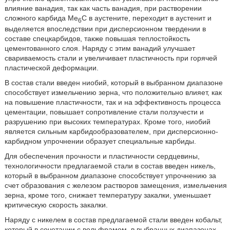
влияние ванадия, так как часть ванадия, при растворении
сложного карбида Ме
С в аустените, переходит в аустенит и
6
выделяется впоследствии при дисперсионном твердении в
составе спецкарбидов, также повышая теплостойкость
цементованного слоя. Наряду с этим ванадий улучшает
свариваемость стали и увеличивает пластичность при горячей
пластической деформации.
В состав стали введен ниобий, который в выбранном диапазоне
способствует измельчению зерна, что положительно влияет, как
на повышение пластичности, так и на эффективность процесса
цементации, повышает сопротивление стали ползучести и
разрушению при высоких температурах. Кроме того, ниобий
является сильным карбидообразователем, при дисперсионно-
карбидном упрочнении образует специальные карбиды.
Для обеспечения прочности и пластичности сердцевины,
технологичности предлагаемой стали в состав введен никель,
который в выбранном диапазоне способствует упрочнению за
счет образования с железом растворов замещения, измельчения
зерна, кроме того, снижает температуру закалки, уменьшает
критическую скорость закалки.
Наряду с никелем в состав предлагаемой стали введен кобальт,
который в сочетании с вольфрамом, в выбранных диапазонах