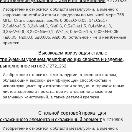
изготовления указанной стали и ее применение
// 2721528
Изобретение относится к области металлургии, а именно к
коррозионно-стойкой стали с пределом по меньшей мере 758
МПа. Сталь содержит, вес.%: 0,005≤C<0,03, 14≤Cr≤17,
2,3≤Mo≤3,5, 3,2≤Ni≤4,5, Si≤0,6, 0,5≤Cu≤1,5, 0,4≤Mn≤1,3,
0,35≤V≤0,6, 3,2xC≤Nb≤0,1, W≤1,5, 0,5≤Co≤1,5, 0,02≤N≤0,05,
Ti≤0,05, P≤0,03, S≤0,005, Al≤0,05, остальное - Fe и неизбежные
примеси.
Высокодемпфирующая сталь с
требуемым уровнем демпфирующих свойств и изделие,
выполненное из неё
// 2721262
Изобретение относится к металлургии, а именно к сталям,
обладающим высокой демпфирующей способностью и
использующимся при изготовлении холодно- и горячекатаных
листов, сортового проката, при изготовлении элементов
различных конструкций, а также деталей крепежа.
Стальной сортовой прокат для
скважинного элемента и скважинный элемент
// 2710808
Изобретение относится к области металлургии, а именно к