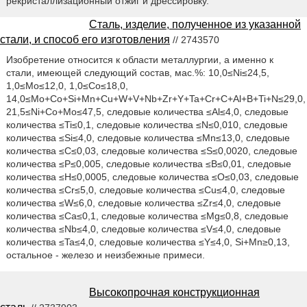
рекристаллизационный отжиг и дрессировку.
Сталь, изделие, полученное из указанной
стали, и способ его изготовления
// 2743570
Изобретение относится к области металлургии, а именно к
стали, имеющей следующий состав, мас.%: 10,0≤Ni≤24,5,
1,0≤Mo≤12,0, 1,0≤Со≤18,0,
14,0≤Мо+Со+Si+Mn+Cu+W+V+Nb+Zr+Y+Ta+Cr+C+Al+B+Ti+N≤29,0,
21,5≤Ni+Co+Mo≤47,5, следовые количества ≤Al≤4,0, следовые
количества ≤Ti≤0,1, следовые количества ≤N≤0,010, следовые
количества ≤Si≤4,0, следовые количества ≤Mn≤13,0, следовые
количества ≤C≤0,03, следовые количества ≤S≤0,0020, следовые
количества ≤Р≤0,005, следовые количества ≤В≤0,01, следовые
количества ≤Н≤0,0005, следовые количества ≤О≤0,03, следовые
количества ≤Cr≤5,0, следовые количества ≤Cu≤4,0, следовые
количества ≤W≤6,0, следовые количества ≤Zr≤4,0, следовые
количества ≤Ca≤0,1, следовые количества ≤Mg≤0,8, следовые
количества ≤Nb≤4,0, следовые количества ≤V≤4,0, следовые
количества ≤Ta≤4,0, следовые количества ≤Y≤4,0, Si+Mn≥0,13,
остальное - железо и неизбежные примеси.
Высокопрочная конструкционная