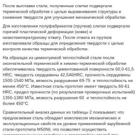
После выплавки стали, полученные слитки подвергали
термической обработке с целью выравнивания структуры и
снижения твердости для улучшения механической обработки.
Для изготовления полуфабрикатов (прутков) слитки подвергали
горячей пластической деформации (ковке) и
низкотемпературному отжигу. После отжига из прутков
изготавливали образцы для определения твердости с целью
контроля качества термической обработки.
На образцах из цементуемой теплостойкой стали после
окончательной термической и химико-термической обработки
обеспечивалась твердость цементованной поверхности 60,0-61,5
HRC, твердость сердцевины 42,546HRC, прочность сердцевины
1500-1540 МПа, вязкость разрушения 69-75
и теплостойкость не
менее 450°С. Известная сталь-прототип имеет твердость 60-61
HRC, предел прочности (по результатам проверочных испытаний)
1350-1380 МПа, вязкость разрушения 60
и теплостойкость не
более 450°С.
Сравнительный анализ данных из таблицы 2 показывает, что
предлагаемая сталь обладает комплексом механических и
эксплуатационных свойств на уровне применяемой зарубежной
стали-прототипа M50Nil, что позволяет осуществить