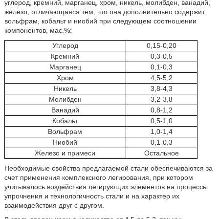
углерод, кремний, марганец, хром, никель, молибден, ванадий,
железо, отличающаяся тем, что она дополнительно содержит
вольфрам, кобальт и ниобий при следующем соотношении
компонентов, мас.%:
Углерод
0,15-0,20
Кремний
0,3-0,5
Марганец
0,1-0,3
Хром
4,5-5,2
Никель
3,8-4,3
Молибден
3,2-3,8
Ванадий
0,8-1,2
Кобальт
0,5-1,0
Вольфрам
1,0-1,4
Ниобий
0,1-0,3
Железо и примеси
Остальное
Необходимые свойства предлагаемой стали обеспечиваются за
счет применения комплексного легирования, при котором
учитывалось воздействия легирующих элементов на процессы
упрочнения и технологичность стали и на характер их
взаимодействия друг с другом.