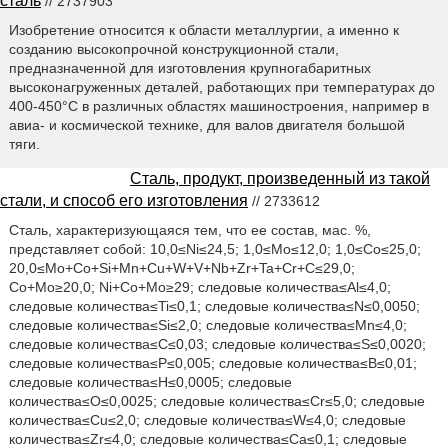
сталь
// 2737903
Изобретение относится к области металлургии, а именно к
созданию высокопрочной конструкционной стали,
предназначенной для изготовления крупногабаритных
высоконагруженных деталей, работающих при температурах до
400-450°С в различных областях машиностроения, например в
авиа- и космической технике, для валов двигателя большой
тяги.
Сталь, продукт, произведенный из такой
стали, и способ его изготовления
// 2733612
Сталь, характеризующаяся тем, что ее состав, мас. %,
представляет собой: 10,0≤Ni≤24,5; 1,0≤Mo≤12,0; 1,0≤Со≤25,0;
20,0≤Мо+Со+Si+Mn+Cu+W+V+Nb+Zr+Ta+Cr+C≤29,0;
Со+Мо≥20,0; Ni+Co+Mo≥29; следовые количества≤Al≤4,0;
следовые количества≤Ti≤0,1; следовые количества≤N≤0,0050;
следовые количества≤Si≤2,0; следовые количества≤Mn≤4,0;
следовые количества≤C≤0,03; следовые количества≤S≤0,0020;
следовые количества≤Р≤0,005; следовые количества≤В≤0,01;
следовые количества≤Н≤0,0005; следовые
количества≤О≤0,0025; следовые количества≤Cr≤5,0; следовые
количества≤Cu≤2,0; следовые количества≤W≤4,0; следовые
количества≤Zr≤4,0; следовые количества≤Ca≤0,1; следовые