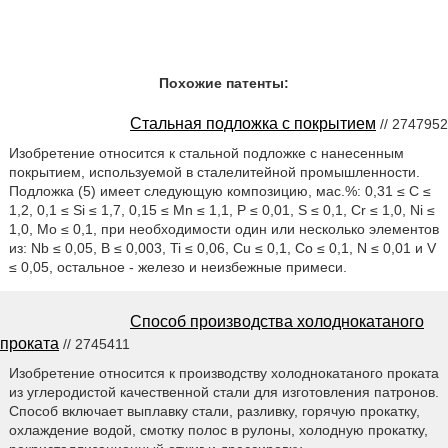
Похожие патенты:
Стальная подложка с покрытием
// 2747952
Изобретение относится к стальной подложке с нанесенным
покрытием, используемой в сталелитейной промышленности.
Подложка (5) имеет следующую композицию, мас.%: 0,31 ≤ C ≤
1,2, 0,1 ≤ Si ≤ 1,7, 0,15 ≤ Mn ≤ 1,1, P ≤ 0,01, S ≤ 0,1, Cr ≤ 1,0, Ni ≤
1,0, Mo ≤ 0,1, при необходимости один или несколько элементов
из: Nb ≤ 0,05, B ≤ 0,003, Ti ≤ 0,06, Cu ≤ 0,1, Co ≤ 0,1, N ≤ 0,01 и V
≤ 0,05, остальное - железо и неизбежные примеси.
Способ производства холоднокатаного
проката
// 2745411
Изобретение относится к производству холоднокатаного проката
из углеродистой качественной стали для изготовления патронов.
Способ включает выплавку стали, разливку, горячую прокатку,
охлаждение водой, смотку полос в рулоны, холодную прокатку,