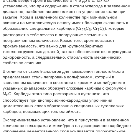
В сталь введен хром в количестве от 4,5 до 5,2, так как
установлено, что при содержании в стали углерода в заявленном
диапазоне, наиболее активно влияет на упрочнение стали при
закалке. Хром в заявленном количестве при минимальном
влиянии на металлическую основу имеет большую склонность к
образованию специальных карбидов (Cr
C
, Cr
C
), которые
23
6
7
3
растворяют в себе железо и легирующие элементы в
неограниченном количестве. Кроме того, хром повышает
прокаливаемость, что важно для крупногабаритных
тяжелонагруженных деталей, так как обеспечивается структурная
однородность, а следовательно, стабильность механических
свойств по сечению.
В отличие от сталей-аналогов для повышения теплостойкости
предлагаемая сталь легирована вольфрамом, который в
заявленном количестве в сочетании с хромом и молибденом в
указанных диапазонах образует сложные карбиды с формулой
М
С. Карбиды этого типа растворимы в аустените, что
6
способствует при дисперсионно-карбидном упрочнении
цементованных слоев образованию специальных тугоплавких
карбидов, повышающих теплостойкость.
Экспериментально установлено, что в присутствии в заявленном
количестве вольфрама и молибдена на дисперсионно-карбидное
упрочнение цементованного слоя усиливается положительное