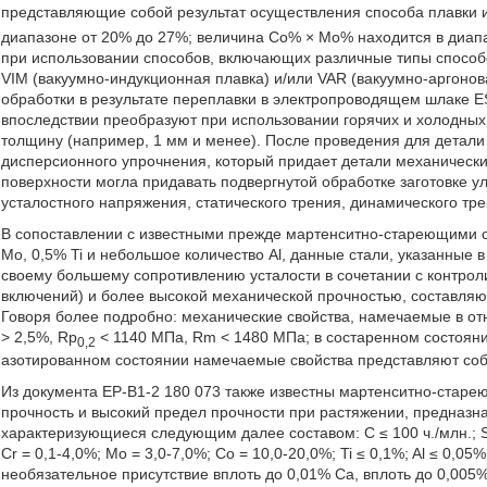
представляющие собой результат осуществления способа плавки и 
диапазоне от 20% до 27%; величина Со% × Мо% находится в диапаз
при использовании способов, включающих различные типы способо
VIM (вакуумно-индукционная плавка) и/или VAR (вакуумно-аргонов
обработки в результате переплавки в электропроводящем шлаке E
впоследствии преобразуют при использовании горячих и холодны
толщину (например, 1 мм и менее). После проведения для детал
дисперсионного упрочнения, который придает детали механическ
поверхности могла придавать подвергнутой обработке заготовке 
усталостного напряжения, статического трения, динамического тре
В сопоставлении с известными прежде мартенситно-стареющими 
Mo, 0,5% Ti и небольшое количество Al, данные стали, указанные 
своему большему сопротивлению усталости в сочетании с контро
включений) и более высокой механической прочностью, составляю
Говоря более подробно: механические свойства, намечаемые в от
> 2,5%, Rp
< 1140 МПа, Rm < 1480 МПа; в состаренном состоян
0,2
азотированном состоянии намечаемые свойства представляют соб
Из документа ЕР-В1-2 180 073 также известны мартенситно-стар
прочность и высокий предел прочности при растяжении, предназн
характеризующиеся следующим далее составом: С ≤ 100 ч./млн.; Si ≤
Cr = 0,1-4,0%; Mo = 3,0-7,0%; Co = 10,0-20,0%; Ti ≤ 0,1%; Al ≤ 0,05%;
необязательное присутствие вплоть до 0,01% Са, вплоть до 0,005%