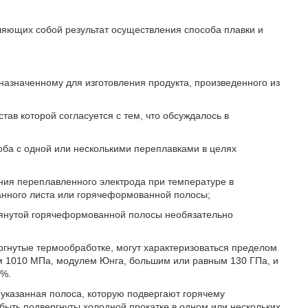
вляющих собой результат осуществления способа плавки и
дназначенному для изготовления продукта, произведенного из
тав которой согласуется с тем, что обсуждалось в
оба с одной или несколькими переплавками в целях
ния переплавленного электрода при температуре в
анного листа или горячеформованной полосы;
мянутой горячеформованной полосы необязательно
ргнутые термообработке, могут характеризоваться пределом
м 1010 МПа, модулем Юнга, большим или равным 130 ГПа, и
2%.
указанная полоса, которую подвергают горячему
быть подвергнуты холодной прокатке в одном или нескольких