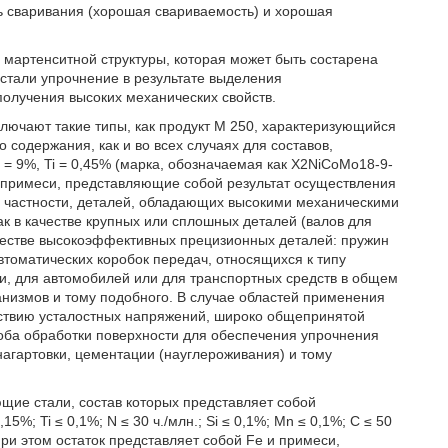
ть сваривания (хорошая свариваемость) и хорошая
мартенситной структуры, которая может быть состарена
 стали упрочнение в результате выделения
олучения высоких механических свойств.
лючают такие типы, как продукт М 250, характеризующийся
содержания, как и во всех случаях для составов,
 = 9%, Ti = 0,45% (марка, обозначаемая как X2NiCoMo18-9-
и примеси, представляющие собой результат осуществления
 в частности, деталей, обладающих высокими механическими
к в качестве крупных или сплошных деталей (валов для
качестве высокоэффективных прецизионных деталей: пружин
втоматических коробок передач, относящихся к типу
ти, для автомобилей или для транспортных средств в общем
низмов и тому подобного. В случае областей применения
йствию усталостных напряжений, широко общепринятой
оба обработки поверхности для обеспечения упрочнения
нагартовки, цементации (науглероживания) и тому
щие стали, состав которых представляет собой
5%; Ti ≤ 0,1%; N ≤ 30 ч./млн.; Si ≤ 0,1%; Mn ≤ 0,1%; C ≤ 50
н.; при этом остаток представляет собой Fe и примеси,