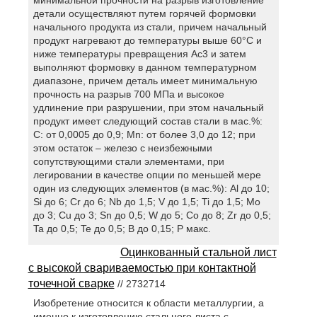
минимальной прочности на разрыв изготовление
детали осуществляют путем горячей формовки
начального продукта из стали, причем начальный
продукт нагревают до температуры выше 60°С и
ниже температуры превращения Ac3 и затем
выполняют формовку в данном температурном
диапазоне, причем деталь имеет минимальную
прочность на разрыв 700 МПа и высокое
удлинение при разрушении, при этом начальный
продукт имеет следующий состав стали в мас.%:
С: от 0,0005 до 0,9; Mn: от более 3,0 до 12; при
этом остаток – железо с неизбежными
сопутствующими стали элементами, при
легировании в качестве опции по меньшей мере
один из следующих элементов (в мас.%): Al до 10;
Si до 6; Cr до 6; Nb до 1,5; V до 1,5; Ti до 1,5; Mo
до 3; Cu до 3; Sn до 0,5; W до 5; Co до 8; Zr до 0,5;
Ta до 0,5; Te до 0,5; B до 0,15; P макс.
Оцинкованный стальной лист
с высокой свариваемостью при контактной
точечной сварке
// 2732714
Изобретение относится к области металлургии, а
именно к изготовлению стального листа с