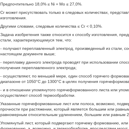
Предпочтительно 18,0% ≤ Ni + Mo ≤ 27,0%.
Cr может присутствовать только в следовых количествах, предста
изготовления.
Другими словами, следовые количества ≤ Cr < 0,10%.
Задача изобретения также относится к способу изготовления, пре
стали, характеризующемуся тем, что:
- получают переплавленный электрод, произведенный из стали, сос
настоящем документе выше;
- переплавку данного электрода проводят при использовании спос
получения переплавленного электрода;
- осуществляют, по меньшей мере, один способ горячего формова
диапазоне от 1050°С до 1300°С в целях получения горячеформов
- и в отношении упомянутого горячеформованного листа или упо
осуществляют способ термообработки.
Указанные горячеформованные лист или полоса, возможно, подве
прочности при растяжении, который является большим или равны
равномерным относительным удлинением, большим или равным 
Упомянутый лист, который подвергают горячему формованию, или 
формованию, а, возможно, и термообработке, впоследствии могут 