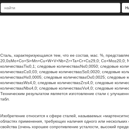
Н
Сталь, характеризующаяся тем, что ее состав, мас. %, представляе
20,0≤Мо+Со+Si+Mn+Cu+W+V+Nb+Zr+Ta+Cr+C≤29,0; Со+Мо≥20,0; Ni
количества≤Ti≤0,1; следовые количества≤N≤0,0050; следовые коли
количества≤C≤0,03; следовые количества≤S≤0,0020; следовые кол
количества≤Н≤0,0005; следовые количества≤О≤0,0025; следовые к
количества≤W≤4,0; следовые количества≤Zr≤4,0; следовые количе
количества≤Nb≤4,0; следовые количества≤V≤4,0; следовые количес
Техническим результатом является изготовление стали с улучшенны
табл.
Изобретение относится к сфере сталей, называемых «мартенситно
областях применения, требующих наличия одного или нескольких
свойства (очень хорошее сопротивление усталости, высокий преде