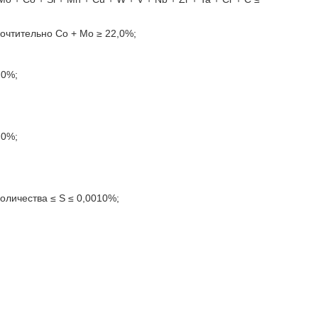
почтительно Со + Мо ≥ 22,0%;
,0%;
,0%;
оличества ≤ S ≤ 0,0010%;