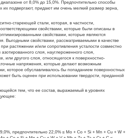
в диапазоне от 8,0% до 15,0%. Предпочтительно способы
х их подвергают, придают им очень мелкий размер зерна,
итно-стареющей стали, которая, в частности,
соответствующими свойствами, которые были описаны в
 оптимизированными свойствами, которые являются
я. Выгодными свойствами, рассматриваемыми в качестве
при растяжении и/или сопротивления усталости совместно
 азотированного слоя, науглероженного слоя,
е, или другого слоя, относящегося к поверхностно-
таточные напряжения, которые делают возможным
зки, которое обуславливалось бы попаданием поверхностных
может быть оценен при использовании твердости, приданной
зующейся тем, что ее состав, выражаемый в уровнях
дующее:
≤ 29,0%, предпочтительно 22,0% ≤ Мо + Со + Si + Mn + Cu + W +
о + Со + Si + Mn + Cu + W + V + Nb + Zr + Ta + Cr + C ≤