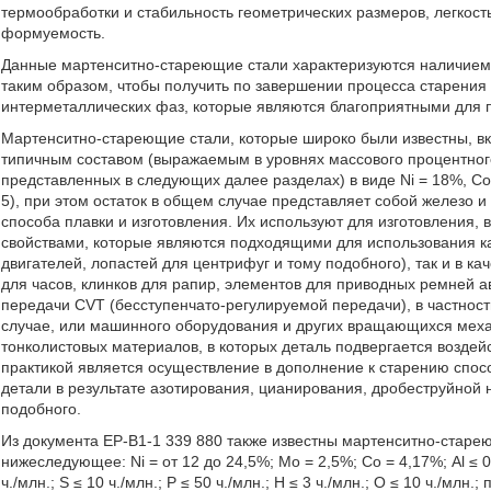
термообработки и стабильность геометрических размеров, легкос
формуемость.
Данные мартенситно-стареющие стали характеризуются наличием 
таким образом, чтобы получить по завершении процесса старения
интерметаллических фаз, которые являются благоприятными для п
Мартенситно-стареющие стали, которые широко были известны, вк
типичным составом (выражаемым в уровнях массового процентного 
представленных в следующих далее разделах) в виде Ni = 18%, Co
5), при этом остаток в общем случае представляет собой железо 
способа плавки и изготовления. Их используют для изготовления,
свойствами, которые являются подходящими для использования ка
двигателей, лопастей для центрифуг и тому подобного), так и в 
для часов, клинков для рапир, элементов для приводных ремней а
передачи CVT (бесступенчато-регулируемой передачи), в частнос
случае, или машинного оборудования и других вращающихся меха
тонколистовых материалов, в которых деталь подвергается возде
практикой является осуществление в дополнение к старению спос
детали в результате азотирования, цианирования, дробеструйной 
подобного.
Из документа ЕР-В1-1 339 880 также известны мартенситно-старею
нижеследующее: Ni = от 12 до 24,5%; Мо = 2,5%; Со = 4,17%; Al ≤ 0,1
ч./млн.; S ≤ 10 ч./млн.; Р ≤ 50 ч./млн.; Н ≤ 3 ч./млн.; О ≤ 10 ч./мл