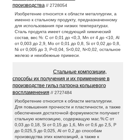
производства
// 2728054
Изобретение относится к области металлургии, а
именно к стальному продукту, предназначенному
для использования при низких температурах.
Сталь продукта имеет следующий химический
состав, вес.%: С от 0,01 до <0,3, Мn от 4 до <10, Аl
от 0,003 до 2,9, Мо от 0,01 до 0,8, Si от 0,02 до 0,8,
Ni от 0,005 до 3, Р<0,04, S<0,02, N<0,02, остальное
железо и неизбежные примеси.
Стальные композиции,
способы их получения и их применение в
производстве гильз патрона кольцевого
воспламенения
// 2727484
Изобретение относится к области металлургии.
Для повышения прочности и пластичности, а также
обеспечения достаточной формуемости получают
стальную композицию, содержащую мас.%:С от
0,03 до 0,18, Si от 0,15 до 1,6, Mn от 0,6 до 2,5, P
до 0,025,S до 0,025, Al от 0,2 до способам
производства этих композиций, а также к