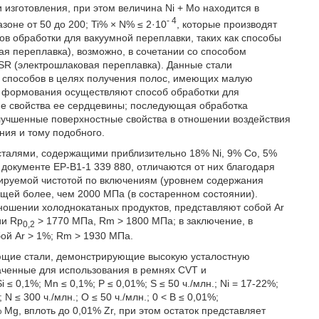
изготовления, при этом величина Ni + Mo находится в
- 4
оне от 50 до 200; Ti% × N% ≤ 2·10
, которые производят
в обработки для вакуумной переплавки, таких как способы
ая переплавка), возможно, в сочетании со способом
SR (электрошлаковая переплавка). Данные стали
х способов в целях получения полос, имеющих малую
и формования осуществляют способ обработки для
ие свойства ее сердцевины; последующая обработка
улучшенные поверхностные свойства в отношении воздействия
ния и тому подобного.
сталями, содержащими приблизительно 18% Ni, 9% Co, 5%
в документе ЕР-В1-1 339 880, отличаются от них благодаря
лируемой чистотой по включениям (уровнем содержания
щей более, чем 2000 МПа (в состаренном состоянии).
ношении холоднокатаных продуктов, представляют собой Ar
ии Rp
> 1770 МПа, Rm > 1800 МПа; в заключение, в
0,2
ой Ar > 1%; Rm > 1930 МПа.
еющие стали, демонстрирующие высокую усталостную
аченные для использования в ремнях CVT и
 0,1%; Mn ≤ 0,1%; P ≤ 0,01%; S ≤ 50 ч./млн.; Ni = 17-22%;
 N ≤ 300 ч./млн.; О ≤ 50 ч./млн.; 0 < B ≤ 0,01%;
 Mg, вплоть до 0,01% Zr, при этом остаток представляет