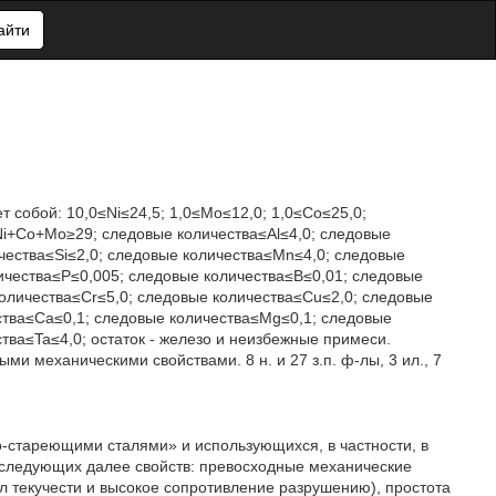
айти
т собой: 10,0≤Ni≤24,5; 1,0≤Mo≤12,0; 1,0≤Со≤25,0;
+Co+Mo≥29; следовые количества≤Al≤4,0; следовые
чества≤Si≤2,0; следовые количества≤Mn≤4,0; следовые
ичества≤Р≤0,005; следовые количества≤В≤0,01; следовые
оличества≤Cr≤5,0; следовые количества≤Cu≤2,0; следовые
ства≤Ca≤0,1; следовые количества≤Mg≤0,1; следовые
тва≤Ta≤4,0; остаток - железо и неизбежные примеси.
ми механическими свойствами. 8 н. и 27 з.п. ф-лы, 3 ил., 7
-стареющими сталями» и использующихся, в частности, в
 следующих далее свойств: превосходные механические
л текучести и высокое сопротивление разрушению), простота