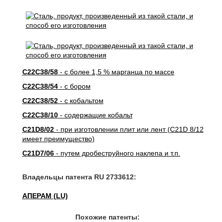
C22C38/58
- с более 1,5 % марганца по массе
C22C38/54
- с бором
C22C38/52
- с кобальтом
C22C38/10
- содержащие кобальт
C21D8/02
- при изготовлении плит или лент (C21D 8/12
имеет преимущество)
C21D7/06
- путем дробеструйного наклепа и т.п.
Владельцы патента RU 2733612:
АПЕРАМ (LU)
Похожие патенты: