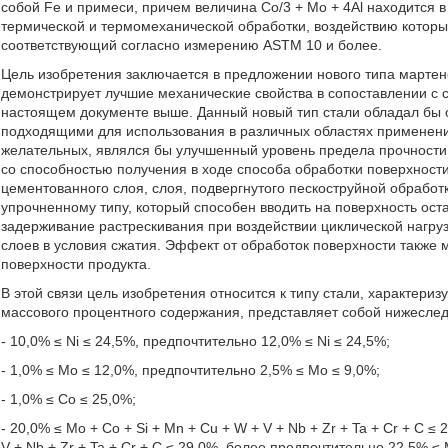
собой Fe и примеси, причем величина Co/3 + Mo + 4Al находится 
термической и термомеханической обработки, воздействию которы
соответствующий согласно измерению ASTM 10 и более.
Цель изобретения заключается в предложении нового типа мартенс
демонстрирует лучшие механические свойства в сопоставлении с 
настоящем документе выше. Данный новый тип стали обладал бы
подходящими для использования в различных областях применени
желательных, являлся бы улучшенный уровень предела прочности 
со способностью получения в ходе способа обработки поверхности
цементованного слоя, слоя, подвергнутого пескоструйной обработк
упрочненному типу, который способен вводить на поверхность ос
задерживание растрескивания при воздействии циклической нагру
слоев в условия сжатия. Эффект от обработок поверхности также 
поверхности продукта.
В этой связи цель изобретения относится к типу стали, характери
массового процентного содержания, представляет собой нижесле
- 10,0% ≤ Ni ≤ 24,5%, предпочтительно 12,0% ≤ Ni ≤ 24,5%;
- 1,0% ≤ Mo ≤ 12,0%, предпочтительно 2,5% ≤ Мо ≤ 9,0%;
- 1,0% ≤ Со ≤ 25,0%;
- 20,0% ≤ Мо + Со + Si + Mn + Cu + W + V + Nb + Zr + Ta + Cr + C 
V + Nb + Zr + Ta + Cr + C ≤ 29,0%, более предпочтительно 22,5% ≤ М