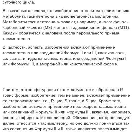
суточного цикла.
В связанных аспектах, это изобретение относится к применению
метаболита тасимелтеона в качестве агониста мелатонина.
Метаболиты тасимелтеона включают, например, аналог фенол-
карбоновой кислоты (М9) и аналог гидроксиропил-фенола (M11).
Каждый образуется к человека после перорального приема
тасимелтеона.
В частности, аспекты изобретения включают применение
тасимелтеона или соединений Формул II или III, включая соли,
сольваты, и гидраты тасимелтеона, или соединений Формулы II
или Формулы III, в аморфной или кристаллической форме.
При том, что конфигурация в этом документе изображена в R-
транс форме, изобретение, тем не менее, включает применение
ее стереоизомеров, т.е., R-цис, S-транс, и S-цис. Кроме того,
изобретения включает применение пролекарств тасимелтеона
или соединений Формулы II или Формулы III, включая, например,
сложные эфиры таких соединений. Обсуждение, которое следует
далее, относится к тасимелтеону, но оно должно пониматься так,
что соединения Формулы II и III также являются полезными для