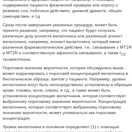
подвержения пациента физической проверке или опросу о
режимах сна, побочных действиях, дневной дремоте, общем
самочувствии, и т.д.
Сразу после завершения указанных процедур, может быть
принято решение, например, что пациент будет получать
различную дозу агониста мелатонина или различный агонист
мелатонина, например, агонист мелатонина, который имеет
различное фармакологическое действие, т.е., связывание с MT1R
и MT2R и соответственную афинность связывания, а также t
1/2
тасимелтеона.
Пороговое значение вероятности, которая обсуждалась выше,
может коррелировать с пороговой концентрацией мелатонина в
биологическом образце, взятом у пациента. Например, уровни
мелатонина могут быть непосредственно установлены в образцах
крови, плазмы, мочи, слюны, и т.д., а также может быть
установлена концентрация мелатонина, которая соответствует
выбранному пороговому значению вероятности. Концентрация
мелатонина, которая соответствует выбранному пороговому
значению вероятности, может упоминаться как пороговая
концентрация.
Уровни мелатонина в основном определяют (1) с помощью