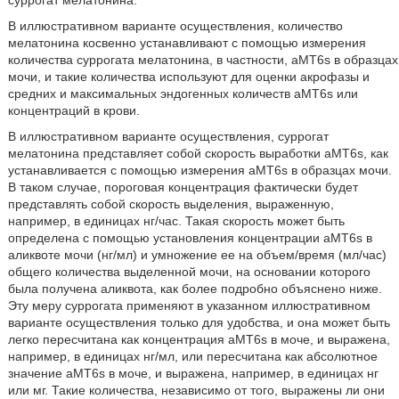
В иллюстративном варианте осуществления, количество
мелатонина косвенно устанавливают с помощью измерения
количества суррогата мелатонина, в частности, aMT6s в образцах
мочи, и такие количества используют для оценки акрофазы и
средних и максимальных эндогенных количеств aMT6s или
концентраций в крови.
В иллюстративном варианте осуществления, суррогат
мелатонина представляет собой скорость выработки aMT6s, как
устанавливается с помощью измерения aMT6s в образцах мочи.
В таком случае, пороговая концентрация фактически будет
представлять собой скорость выделения, выраженную,
например, в единицах нг/час. Такая скорость может быть
определена с помощью установления концентрации aMT6s в
аликвоте мочи (нг/мл) и умножение ее на объем/время (мл/час)
общего количества выделенной мочи, на основании которого
была получена аликвота, как более подробно объяснено ниже.
Эту меру суррогата применяют в указанном иллюстративном
варианте осуществления только для удобства, и она может быть
легко пересчитана как концентрация aMT6s в моче, и выражена,
например, в единицах нг/мл, или пересчитана как абсолютное
значение aMT6s в моче, и выражена, например, в единицах нг
или мг. Такие количества, независимо от того, выражены ли они