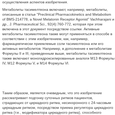
осуществления аспектов изобретения.
Метаболиты тасимелтеона включают, например, метаболиты,
описанные в статье "Preclinical Pharmacokinetics and Metabolism
of BMS-214778, a Novel Melatonin Receptor Agonist" Vachharajani и
др., J. Pharmaceutical Sci., 92(4):760-772, которая при этом
включена в этот документ посредством ссылки. Активные
метаболиты тасимелтеона также могут применяться в способе в
соответствии с этим изобретением, как, например,
фармацевтически приемлемые соли тасимелтеона или его
активных метаболитов. Например, в дополнение к метаболитам
Формулы II и III, приведенным выше, метаболиты тасимелтеона
также включают моногидроксилированные аналоги М13 Формулы
IV, М12 Формулы V, и М14 Формулы VI.
Таким образом, является очевидным, что это изобретение
рассматривает подгонку суточных ритмов пациентов,
страдающих от циркадного ритма, несинхронного с 24-часовым
циркадным ритмом, посредством приема регулятора циркадного
ритма (т.е., модификатора циркадного ритма), способного