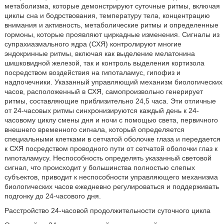
метаболизма, которые демонстрируют суточные ритмы, включая
циклы сна и бодрствования, температуру тела, концентрацию
внимания и активность, метаболические ритмы и определенные
гормоны, которые проявляют циркадные изменения. Сигналы из
супрахиазмального ядра (СХЯ) контролируют многие
эндокринные ритмы, включая как выделение мелатонина
шишковидной железой, так и контроль выделения кортизола
посредством воздействия на гипоталамус, гипофиз и
надпочечники. Указанный управляющий механизм биологических
часов, расположенный в СХЯ, самопроизвольно генерирует
ритмы, составляющие приблизительно 24,5 часа. Эти отличные
от 24-часовых ритмы синхронизируются каждый день к 24-
часовому циклу смены дня и ночи с помощью света, первичного
внешнего временного сигнала, который определяется
специальными клетками в сетчатой оболочке глаза и передается
к СХЯ посредством проводного пути от сетчатой оболочки глаз к
гипоталамусу. Неспособность определять указанный световой
сигнал, что происходит у большинства полностью слепых
субъектов, приводит к неспособности управляющего механизма
биологических часов ежедневно регулироваться и поддерживать
подгонку до 24-часового дня.
Расстройство 24-часовой продолжительности суточного цикла