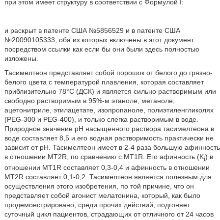
при этом имеет структуру в соответствии с Формулой I:
и раскрыт в патенте США №5856529 и в патенте США
№20090105333, оба из которых включены в этот документ
посредством ссылки как если бы они были здесь полностью
изложены.
Тасимелтеон представляет собой порошок от белого до грязно-
белого цвета с температурой плавления, которая составляет
приблизительно 78°С (ДСК) и является сильно растворимым или
свободно растворимым в 95%-м этаноле, метаноле,
ацетонитриле, этилацетате, изопропаноле, полиэтиленгликолях
(PEG-300 и PEG-400), и только слегка растворимым в воде.
Природное значение рН насыщенного раствора тасимелтеона в
воде составляет 8,5 и его водная растворимость практически не
зависит от рН. Тасимелтеон имеет в 2-4 раза большую афинность
в отношении MT2R, по сравнению с MT1R. Его афинность (K
) в
i
отношении MT1R составляет 0,3-0,4 и афинность в отношении
MT2R составляет 0,1-0,2. Тасимелтеон является полезным для
осуществления этого изобретения, по той причине, что он
представляет собой агонист мелатонина, который, как было
продемонстрировано, среди прочих действий, подгоняет
суточный цикл пациентов, страдающих от отличного от 24 часов