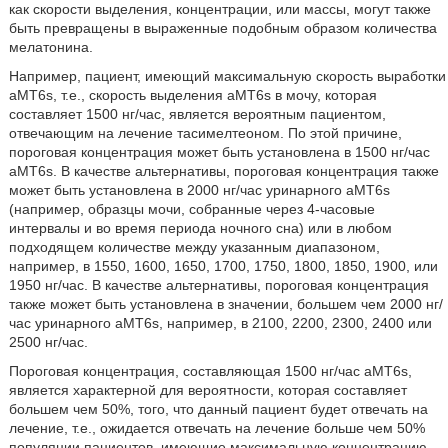
как скорости выделения, концентрации, или массы, могут также
быть превращены в выраженные подобным образом количества
мелатонина.
Например, пациент, имеющий максимальную скорость выработки
aMT6s, т.е., скорость выделения aMT6s в мочу, которая
составляет 1500 нг/час, является вероятным пациентом,
отвечающим на лечение тасимелтеоном. По этой причине,
пороговая концентрация может быть установлена в 1500 нг/час
aMT6s. В качестве альтернативы, пороговая концентрация также
может быть установлена в 2000 нг/час уринарного aMT6s
(например, образцы мочи, собранные через 4-часовые
интервалы и во время периода ночного сна) или в любом
подходящем количестве между указанным диапазоном,
например, в 1550, 1600, 1650, 1700, 1750, 1800, 1850, 1900, или
1950 нг/час. В качестве альтернативы, пороговая концентрация
также может быть установлена в значении, большем чем 2000 нг/
час уринарного aMT6s, например, в 2100, 2200, 2300, 2400 или
2500 нг/час.
Пороговая концентрация, составляющая 1500 нг/час aMT6s,
является характерной для вероятности, которая составляет
большем чем 50%, того, что данный пациент будет отвечать на
лечение, т.е., ожидается отвечать на лечение больше чем 50%
популяции пациентов, имеющие максимальную концентрацию