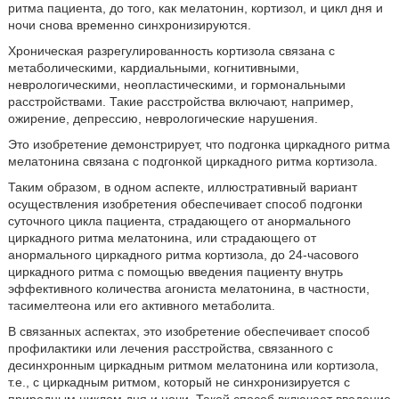
ритма пациента, до того, как мелатонин, кортизол, и цикл дня и
ночи снова временно синхронизируются.
Хроническая разрегулированность кортизола связана с
метаболическими, кардиальными, когнитивными,
неврологическими, неопластическими, и гормональными
расстройствами. Такие расстройства включают, например,
ожирение, депрессию, неврологические нарушения.
Это изобретение демонстрирует, что подгонка циркадного ритма
мелатонина связана с подгонкой циркадного ритма кортизола.
Таким образом, в одном аспекте, иллюстративный вариант
осуществления изобретения обеспечивает способ подгонки
суточного цикла пациента, страдающего от анормального
циркадного ритма мелатонина, или страдающего от
анормального циркадного ритма кортизола, до 24-часового
циркадного ритма с помощью введения пациенту внутрь
эффективного количества агониста мелатонина, в частности,
тасимелтеона или его активного метаболита.
В связанных аспектах, это изобретение обеспечивает способ
профилактики или лечения расстройства, связанного с
десинхронным циркадным ритмом мелатонина или кортизола,
т.е., с циркадным ритмом, который не синхронизируется с
природным циклом дня и ночи. Такой способ включает введение