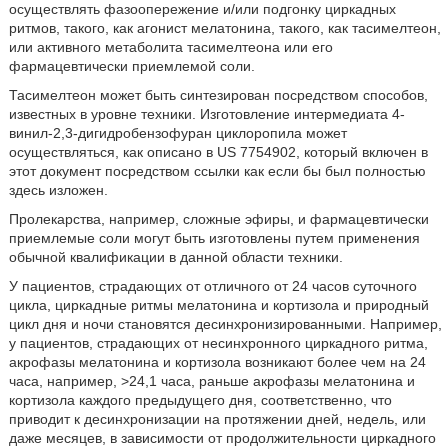
осуществлять фазоопережение и/или подгонку циркадных
ритмов, такого, как агонист мелатонина, такого, как тасимелтеон,
или активного метаболита тасимелтеона или его
фармацевтически приемлемой соли.
Тасимелтеон может быть синтезирован посредством способов,
известных в уровне техники. Изготовление интермедиата 4-
винил-2,3-дигидробензофуран циклоропила может
осуществляться, как описано в US 7754902, который включен в
этот документ посредством ссылки как если бы был полностью
здесь изложен.
Пролекарства, например, сложные эфиры, и фармацевтически
приемлемые соли могут быть изготовлены путем применения
обычной квалификации в данной области техники.
У пациентов, страдающих от отличного от 24 часов суточного
цикла, циркадные ритмы мелатонина и кортизола и природный
цикл дня и ночи становятся десинхронизированными. Например,
у пациентов, страдающих от несинхронного циркадного ритма,
акрофазы мелатонина и кортизола возникают более чем на 24
часа, например, >24,1 часа, раньше акрофазы мелатонина и
кортизола каждого предыдущего дня, соответственно, что
приводит к десинхронизации на протяжении дней, недель, или
даже месяцев, в зависимости от продолжительности циркадного