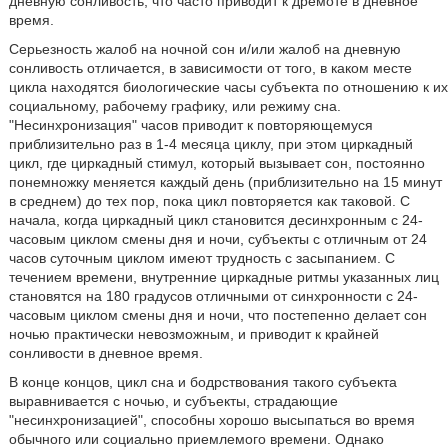
дневную сонливость, что часто приводит к дремоте в дневное
время.
Серьезность жалоб на ночной сон и/или жалоб на дневную
сонливость отличается, в зависимости от того, в каком месте
цикла находятся биологические часы субъекта по отношению к их
социальному, рабочему графику, или режиму сна.
"Несинхронизация" часов приводит к повторяющемуся
приблизительно раз в 1-4 месяца циклу, при этом циркадный
цикл, где циркадный стимул, который вызывает сон, постоянно
понемножку меняется каждый день (приблизительно на 15 минут
в среднем) до тех пор, пока цикл повторяется как таковой. С
начала, когда циркадный цикл становится десинхронным с 24-
часовым циклом смены дня и ночи, субъекты с отличным от 24
часов суточным циклом имеют трудность с засыпанием. С
течением времени, внутренние циркадные ритмы указанных лиц
становятся на 180 градусов отличными от синхронности с 24-
часовым циклом смены дня и ночи, что постепенно делает сон
ночью практически невозможным, и приводит к крайней
сонливости в дневное время.
В конце концов, цикл сна и бодрствования такого субъекта
выравнивается с ночью, и субъекты, страдающие
"несинхронизацией", способны хорошо высыпаться во время
обычного или социально приемлемого времени. Однако