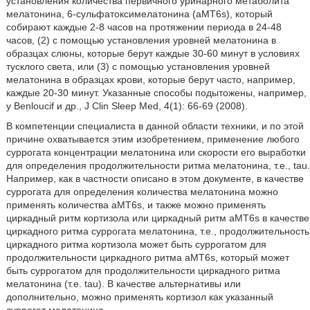
установления количества первичного уринарного метаболита
мелатонина, 6-сульфатоксимелатонина (aMT6s), который
собирают каждые 2-8 часов на протяжении периода в 24-48
часов, (2) с помощью установления уровней мелатонина в
образцах слюны, которые берут каждые 30-60 минут в условиях
тусклого света, или (3) с помощью установления уровней
мелатонина в образцах крови, которые берут часто, например,
каждые 20-30 минут. Указанные способы подытожены, например,
у Benloucif и др., J Clin Sleep Med, 4(1): 66-69 (2008).
В компетенции специалиста в данной области техники, и по этой
причине охватывается этим изобретением, применение любого
суррогата концентрации мелатонина или скорости его выработки
для определения продолжительности ритма мелатонина, т.е., tau.
Например, как в частности описано в этом документе, в качестве
суррогата для определения количества мелатонина можно
применять количества aMT6s, и также можно применять
циркадный ритм кортизола или циркадный ритм aMT6s в качестве
циркадного ритма суррогата мелатонина, т.е., продолжительность
циркадного ритма кортизола может быть суррогатом для
продолжительности циркадного ритма aMT6s, который может
быть суррогатом для продолжительности циркадного ритма
мелатонина (т.е. tau). В качестве альтернативы или
дополнительно, можно применять кортизол как указанный
суррогат мелатонина.