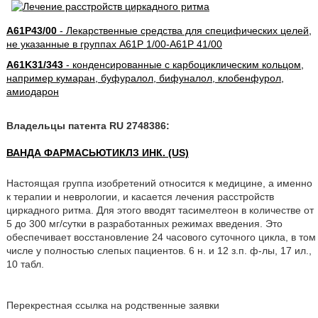
A61P43/00
- Лекарственные средства для специфических целей,
не указанные в группах A61P 1/00-A61P 41/00
A61K31/343
- конденсированные с карбоциклическим кольцом,
например кумаран, буфуралол, бифуналол, клобенфурол,
амиодарон
Владельцы патента RU 2748386:
ВАНДА ФАРМАСЬЮТИКЛЗ ИНК. (US)
Настоящая группа изобретений относится к медицине, а именно
к терапии и неврологии, и касается лечения расстройств
циркадного ритма. Для этого вводят тасимелтеон в количестве от
5 до 300 мг/сутки в разработанных режимах введения. Это
обеспечивает восстановление 24 часового суточного цикла, в том
числе у полностью слепых пациентов. 6 н. и 12 з.п. ф-лы, 17 ил.,
10 табл.
Перекрестная ссылка на родственные заявки