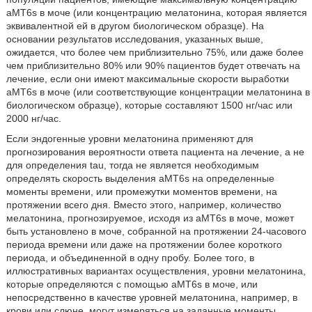
aMT6s в моче (или концентрацию мелатонина, которая является
эквивалентной ей в другом биологическом образце). На
основании результатов исследования, указанных выше,
ожидается, что более чем приблизительно 75%, или даже более
чем приблизительно 80% или 90% пациентов будет отвечать на
лечение, если они имеют максимальные скорости выработки
aMT6s в моче (или соответствующие концентрации мелатонина в
биологическом образце), которые составляют 1500 нг/час или
2000 нг/час.
Если эндогенные уровни мелатонина применяют для
прогнозирования вероятности ответа пациента на лечение, а не
для определения tau, тогда не является необходимым
определять скорость выделения aMT6s на определенные
моменты времени, или промежутки моментов времени, на
протяжении всего дня. Вместо этого, например, количество
мелатонина, прогнозируемое, исходя из aMT6s в моче, может
быть установлено в моче, собранной на протяжении 24-часового
периода времени или даже на протяжении более короткого
периода, и объединенной в одну пробу. Более того, в
иллюстративных вариантах осуществления, уровни мелатонина,
которые определяются с помощью aMT6s в моче, или
непосредственно в качестве уровней мелатонина, например, в
крови или слюне, могут измеряться на заданные моменты