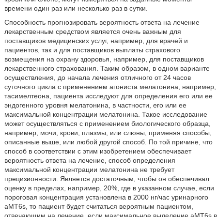
времени один раз или несколько раз в сутки.
Способность прогнозировать вероятность ответа на лечение
лекарственным средством является очень важным для
поставщиков медицинских услуг, например, для врачей и
пациентов, так и для поставщиков выплаты страхового
возмещения на охрану здоровья, например, для поставщиков
лекарственного страхования. Таким образом, в одном варианте
осуществления, до начала лечения отличного от 24 часов
суточного цикла с применением агониста мелатонина, например,
тасимелтеона, пациента исследуют для определения его или ее
эндогенного уровня мелатонина, в частности, его или ее
максимальной концентрации мелатонина. Такое исследование
может осуществляться с применением биологического образца,
например, мочи, крови, плазмы, или слюны, применяя способы,
описанные выше, или любой другой способ. По той причине, что
способ в соответствии с этим изобретением обеспечивает
вероятность ответа на лечение, способ определения
максимальной концентрации мелатонина не требует
прецизионности. Является достаточным, чтобы он обеспечивал
оценку в пределах, например, 20%, где в указанном случае, если
пороговая концентрация установлена в 2000 нг/час уринарного
aMT6s, то пациент будет считаться вероятным пациентом,
отвечающим на лечение, если максимальное выделение aMT6s в