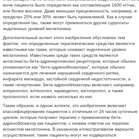
моче пациента было определено как составляющее 1600 нг/час,
или более высокое. Даже меньшая прецизионность, например, в
пределах 25% или 30%, может быть приемлемой. Как в случае
определения tau, также могут применяться другие суррогаты
эндогенных уровней мелатонина.
Дополнительный аспект этого изобретения обусловлен тем
фактом, что определенные терапевтические средства являются
известными как такие, которые снижают эндогенные уровни
мелатонина. Известными среди таких средств являются
антагонисты бета-адренергических рецепторов, которые обычно
упоминаются как "бета-адреноблокаторы", которые обычно
назначаются для лечения нарушений сердечного ритма,
инфаркта миокарда, застойной сердечной недостаточности, а
также гипертензии. Бета-адреноблокаторы включают, например,
алпренолол, алтенолол, карведилол, метопролол, а также
пропанолол, если назвать несколько из них.
Таким образом, в одном аспекте, это изобретение включает
классифицирование пациентов с отличным от 24 часов суточным
циклом, которые получают терапию с применением бета-
адреноблокатор как пациентов, с низким ответом на терапию
агонистом мелатонина. В указанном иллюстративном варианте
осуществления, такие пациенты могут не подвергаться