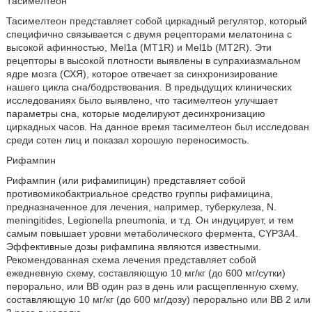
Тасимелтеон
Тасимелтеон представляет собой циркадный регулятор, который
специфично связывается с двумя рецепторами мелатонина с
высокой афинностью, Mel1a (MT1R) и Mel1b (MT2R). Эти
рецепторы в высокой плотности выявлены в супрахиазмальном
ядре мозга (СХЯ), которое отвечает за синхронизирование
нашего цикла сна/бодрствования. В предыдущих клинических
исследованиях было выявлено, что тасимелтеон улучшает
параметры сна, которые моделируют десинхронизацию
циркадных часов. На данное время тасимелтеон был исследован
среди сотен лиц и показал хорошую переносимость.
Рифампин
Рифампин (или рифамипицин) представляет собой
противомикобактриальное средство группы рифамицина,
предназначенное для лечения, например, туберкулеза, N.
meningitides, Legionella pneumonia, и т.д. Он индуцирует, и тем
самым повышает уровни метаболического фермента, CYP3A4.
Эффективные дозы рифампина являются известными.
Рекомендованная схема лечения представляет собой
ежедневную схему, составляющую 10 мг/кг (до 600 мг/сутки)
перорально, или ВВ один раз в день или расщепленную схему,
составляющую 10 мг/кг (до 600 мг/дозу) перорально или ВВ 2 или