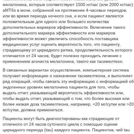
мелатонина, которые соответствуют 1500 нг/час (или 2000 нг/час)
aMT6s в моче, собранной на протяжении 4-часовых периодов,
или во время периода ночного сна, и если пациент является
положительным для одного или большего количества
дополнительных маркеров эффективности. Включение такого
дополнительного маркера эффективности или маркеров
эффективности может увеличить способность поставщика
медицинских услуг оценить вероятность того, что пациенту,
страдающему от циркадного ритма, продолжительность которого
отличается от 24 часов, будет полезно проходить лечение с
применением агониста мелатонина, такого как тасимелтеон.
В связанных вариантах осуществления, компьютерная система
получает информацию о назначении тасимелтеона, и выполняет
ряд операций, чтобы связать эту информацию с информацией об
эндогенных уровнях мелатонина пациента для того, чтобы
выдать отчет, указывающий вероятность эффективности или,
чтобы выдать отчет, указывающий о том, что более высокая или
более низкая доза тасимелтеона, например, <20 мг/сутки или >20
мг/сутки, должна применяться.
Пациенты могут быть диагностированы как страдающие от
отличного от 24 часов суточного цикла с помощью оценки
циркадного периода (tau) каждого пациента. Пациентов, чей tau