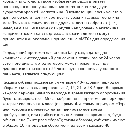
крови, или слюна, а также изобретение рассматривает
непосредственное установление мелатонина или других
суррогатов уровней мелатонина. В компетенции специалиста в
данной области техники соотносить уровни тасимелтеона или
метаболитов тасимелтеона в других телесных образцах (т.е.,
иных, чем aMT6s в моче) с циркуляцией уровней мелатонина.
Например, количества кортизола в крови или моче могут
применяться аналогично к применению aMT6s для определения
tau.
Подходящий протокол для оценки tau у кандидатов для
клинических исследований для лечения отличного от 24 часов
суточного цикла, метод которого может применяться для
диагностики отличного от 24 часов суточного цикла у данного
пациента, является следующим:
Каждый субъект подвергается четырем 48-часовым периодам
сбора мочи на запланированные 7, 14, 21, и 28-й дни. Во время
каждого периода, начало периода и время каждого опорожнения
будет фиксироваться. Моча, собранная на протяжении периодов,
которые составляют 4 часа (с первым 4-часовым периодом сбора
дня, который начинается на запланированное время
пробуждение), или приблизительно 8 часов во время сна, будет
объединена ("интервал сбора"); таким образом, субъекты имеют
в общем 10 интервалов сбора мочи во время каждого 48-