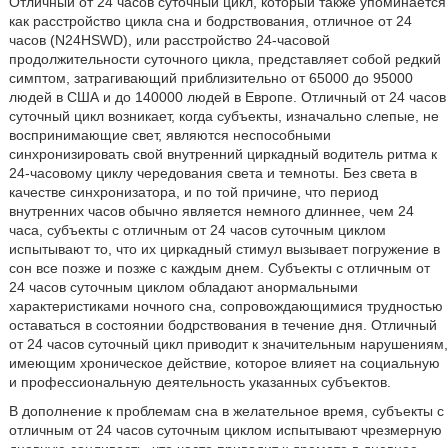
Отличный от 24 часов суточный цикл, который также упоминается
как расстройство цикла сна и бодрствования, отличное от 24
часов (N24HSWD), или расстройство 24-часовой
продолжительности суточного цикла, представляет собой редкий
симптом, затрагивающий приблизительно от 65000 до 95000
людей в США и до 140000 людей в Европе. Отличный от 24 часов
суточный цикл возникает, когда субъекты, изначально слепые, не
воспринимающие свет, являются неспособными
синхронизировать свой внутренний циркадный водитель ритма к
24-часовому циклу чередования света и темноты. Без света в
качестве синхронизатора, и по той причине, что период
внутренних часов обычно является немного длиннее, чем 24
часа, субъекты с отличным от 24 часов суточным циклом
испытывают то, что их циркадный стимул вызывает погружение в
сон все позже и позже с каждым днем. Субъекты с отличным от
24 часов суточным циклом обладают анормальными
характеристиками ночного сна, сопровождающимися трудностью
оставаться в состоянии бодрствования в течение дня. Отличный
от 24 часов суточный цикл приводит к значительным нарушениям,
имеющим хроническое действие, которое влияет на социальную
и профессиональную деятельность указанных субъектов.
В дополнение к проблемам сна в желательное время, субъекты с
отличным от 24 часов суточным циклом испытывают чрезмерную