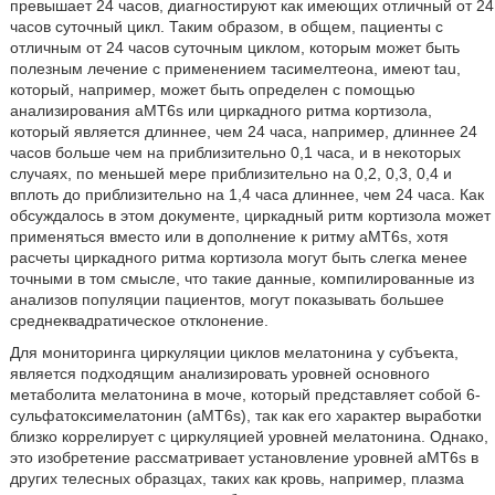
превышает 24 часов, диагностируют как имеющих отличный от 24
часов суточный цикл. Таким образом, в общем, пациенты с
отличным от 24 часов суточным циклом, которым может быть
полезным лечение с применением тасимелтеона, имеют tau,
который, например, может быть определен с помощью
анализирования aMT6s или циркадного ритма кортизола,
который является длиннее, чем 24 часа, например, длиннее 24
часов больше чем на приблизительно 0,1 часа, и в некоторых
случаях, по меньшей мере приблизительно на 0,2, 0,3, 0,4 и
вплоть до приблизительно на 1,4 часа длиннее, чем 24 часа. Как
обсуждалось в этом документе, циркадный ритм кортизола может
применяться вместо или в дополнение к ритму aMT6s, хотя
расчеты циркадного ритма кортизола могут быть слегка менее
точными в том смысле, что такие данные, компилированные из
анализов популяции пациентов, могут показывать большее
среднеквадратическое отклонение.
Для мониторинга циркуляции циклов мелатонина у субъекта,
является подходящим анализировать уровней основного
метаболита мелатонина в моче, который представляет собой 6-
сульфатоксимелатонин (aMT6s), так как его характер выработки
близко коррелирует с циркуляцией уровней мелатонина. Однако,
это изобретение рассматривает установление уровней aMT6s в
других телесных образцах, таких как кровь, например, плазма