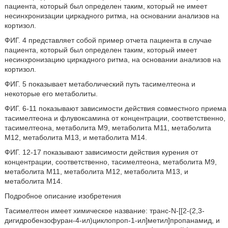
пациента, который был определен таким, который не имеет
несинхронизации циркадного ритма, на основании анализов на
кортизол.
ФИГ. 4 представляет собой пример отчета пациента в случае
пациента, который был определен таким, который имеет
несинхронизацию циркадного ритма, на основании анализов на
кортизол.
ФИГ. 5 показывает метаболический путь тасимелтеона и
некоторые его метаболиты.
ФИГ. 6-11 показывают зависимости действия совместного приема
тасимелтеона и флувоксамина от концентрации, соответственно,
тасимелтеона, метаболита М9, метаболита M11, метаболита
М12, метаболита М13, и метаболита М14.
ФИГ. 12-17 показывают зависимости действия курения от
концентрации, соответственно, тасимелтеона, метаболита М9,
метаболита М11, метаболита M12, метаболита М13, и
метаболита M14.
Подробное описание изобретения
Тасимелтеон имеет химическое название: транс-N-[[2-(2,3-
дигидробензофуран-4-ил)циклопроп-1-ил]метил]пропанамид, и