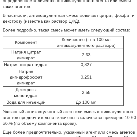
определенное количество антикоагулянтного агента или смеси
таких агентов.
В частности, антикоагулянтная смесь включает цитрат, фосфат и
декстрозу (известна как раствор ЦФД).
Более подробно, такая смесь может иметь следующий состав:
Количество (г на 100 мл
Компонент
антикоагулянтного раствора)
Натрия цитрат
2,63
дигидрат
Натрия цитрат гидрат
0,327
Натрия
дигидрофосфат
0,251
дигидрат
Декстрозы
2,55
моногидрат
Вода для инъекций
До 100 мл
Указанный антикоагулянтный агент или смесь антикоагулянтных
агентов предпочтительно включены в количестве примерно 10-60
об.% (по объему компонента крови).
Еще более предпочтительно, указанный агент или смесь агентов