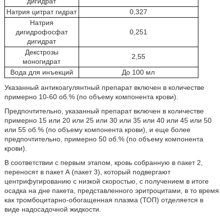
дигидрат
Натрия цитрат гидрат
0,327
Натрия
дигидрофосфат
0,251
дигидрат
Декстрозы
2,55
моногидрат
Вода для инъекций
До 100 мл
Указанный антикоагулянтный препарат включен в количестве
примерно 10-60 об.% (по объему компонента крови).
Предпочтительно, указанный препарат включен в количестве
примерно 15 или 20 или 25 или 30 или 35 или 40 или 45 или 50
или 55 об.% (по объему компонента крови), и еще более
предпочтительно, примерно 50 об.% (по объему компонента
крови).
В соответствии с первым этапом, кровь собранную в пакет 2,
переносят в пакет А (пакет 3), который подвергают
центрифугированию с низкой скоростью, с получением в итоге
осадка на дне пакета, представленного эритроцитами, в то время
как тромбоцитарно-обогащенная плазма (ТОП) отделяется в
виде надосадочной жидкости.