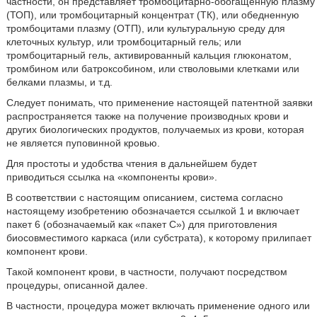
частности, он представляет тромбоцитарно-обогащенную плазму
(ТОП), или тромбоцитарный концентрат (ТК), или обедненную
тромбоцитами плазму (ОТП), или культуральную среду для
клеточных культур, или тромбоцитарный гель; или
тромбоцитарный гель, активированный кальция глюконатом,
тромбином или батроксобином, или стволовыми клетками или
белками плазмы, и т.д.
Следует понимать, что применение настоящей патентной заявки
распространяется также на получение производных крови и
других биологических продуктов, получаемых из крови, которая
не является пуповинной кровью.
Для простоты и удобства чтения в дальнейшем будет
приводиться ссылка на «компоненты крови».
В соответствии с настоящим описанием, система согласно
настоящему изобретению обозначается ссылкой 1 и включает
пакет 6 (обозначаемый как «пакет С») для приготовления
биосовместимого каркаса (или субстрата), к которому прилипает
компонент крови.
Такой компонент крови, в частности, получают посредством
процедуры, описанной далее.
В частности, процедура может включать применение одного или