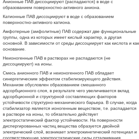
Анионные ПАВ диссоциируют (распадаются) в воде с
образованием поверхностно-активного аниона.
Катионные ПАВ диссоциируют в воде с образованием
поверхностно-активного катиона.
Амфотерные (амфолитные) ПАВ содержат две функциональные
группы, одна из которых имеет кислый характер, а другая
основной. В зависимости от среды диссоциирует как кислота и как
основание.
Неионогенные ПАВ в растворах не распадаются (не
диссоциируют) на ионы.
Смесь анионного ПАВ и неионогенного ПАВ обладает
синергетическим эффектом стабилизирующего действия.
Механизм обусловлен образованием смешанного
адсорбционного слоя, в результате чего увеличивается вклад
адсорбционной и структурной составляющих факторов
устойчивости структурно-механического барьера. В случае, когда
стабилизатор является ионогенным веществом, т.е. распадается
в растворе на ионы, то обязательно действует
электростатический фактор устойчивости. На поверхности
диспергированных частиц вещества образуется двойной
электрический слой, возникает электрокинетический потенциал и
соответствующие электростатические силы отталкивания,