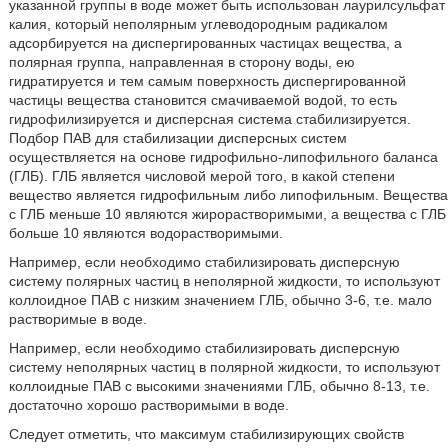
указанной группы в воде может быть использован лаурилсульфат
калия, который неполярным углеводородным радикалом
адсорбируется на диспергированных частицах вещества, а
полярная группа, направленная в сторону воды, ею
гидратируется и тем самым поверхность диспергированной
частицы вещества становится смачиваемой водой, то есть
гидрофилизируется и дисперсная система стабилизируется.
Подбор ПАВ для стабилизации дисперсных систем
осуществляется на основе гидрофильно-липофильного баланса
(ГЛБ). ГЛБ является числовой мерой того, в какой степени
вещество является гидрофильным либо липофильным. Вещества
с ГЛБ меньше 10 являются жирорастворимыми, а вещества с ГЛБ
больше 10 являются водорастворимыми.
Например, если необходимо стабилизировать дисперсную
систему полярных частиц в неполярной жидкости, то используют
коллоидное ПАВ с низким значением ГЛБ, обычно 3-6, т.е. мало
растворимые в воде.
Например, если необходимо стабилизировать дисперсную
систему неполярных частиц в полярной жидкости, то используют
коллоидные ПАВ с высокими значениями ГЛБ, обычно 8-13, т.е.
достаточно хорошо растворимыми в воде.
Следует отметить, что максимум стабилизирующих свойств