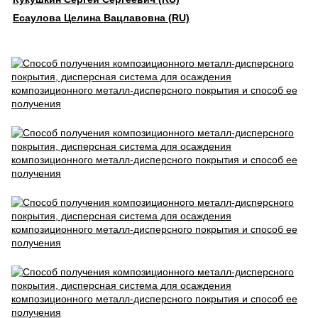
Есаулова Целина Вацлавовна (RU)