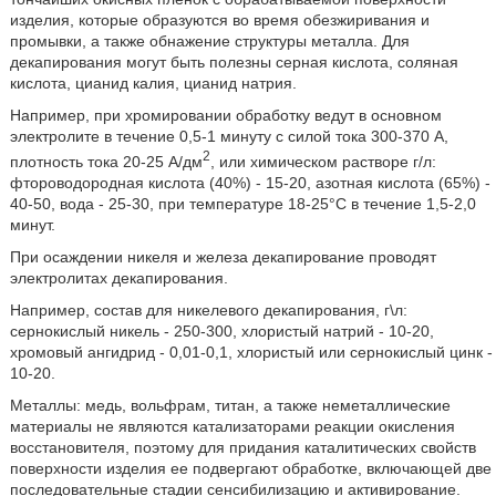
изделия, которые образуются во время обезжиривания и
промывки, а также обнажение структуры металла. Для
декапирования могут быть полезны серная кислота, соляная
кислота, цианид калия, цианид натрия.
Например, при хромировании обработку ведут в основном
электролите в течение 0,5-1 минуту с силой тока 300-370 А,
2
плотность тока 20-25 А/дм
, или химическом растворе г/л:
фтороводородная кислота (40%) - 15-20, азотная кислота (65%) -
40-50, вода - 25-30, при температуре 18-25°С в течение 1,5-2,0
минут.
При осаждении никеля и железа декапирование проводят
электролитах декапирования.
Например, состав для никелевого декапирования, г\л:
сернокислый никель - 250-300, хлористый натрий - 10-20,
хромовый ангидрид - 0,01-0,1, хлористый или сернокислый цинк -
10-20.
Металлы: медь, вольфрам, титан, а также неметаллические
материалы не являются катализаторами реакции окисления
восстановителя, поэтому для придания каталитических свойств
поверхности изделия ее подвергают обработке, включающей две
последовательные стадии сенсибилизацию и активирование.