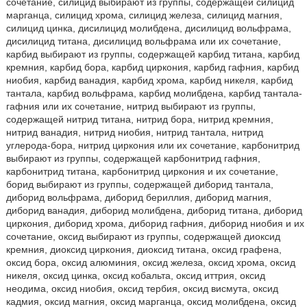
сочетание, силицид выбирают из группы, содержащей силицид
марганца, силицид хрома, силицид железа, силицид магния,
силицид цинка, дисилицид молибдена, дисилицид вольфрама,
дисилицид титана, дисилицид вольфрама или их сочетание,
карбид выбирают из группы, содержащей карбид титана, карбид
кремния, карбид бора, карбид циркония, карбид гафния, карбид
ниобия, карбид ванадия, карбид хрома, карбид никеля, карбид
тантала, карбид вольфрама, карбид молибдена, карбид тантала-
гафния или их сочетание, нитрид выбирают из группы,
содержащей нитрид титана, нитрид бора, нитрид кремния,
нитрид ванадия, нитрид ниобия, нитрид тантала, нитрид
углерода-бора, нитрид циркония или их сочетание, карбонитрид
выбирают из группы, содержащей карбонитрид гафния,
карбонитрид титана, карбонитрид циркония и их сочетание,
борид выбирают из группы, содержащей диборид тантала,
диборид вольфрама, диборид бериллия, диборид магния,
диборид ванадия, диборид молибдена, диборид титана, диборид
циркония, диборид хрома, диборид гафния, диборид ниобия и их
сочетание, оксид выбирают из группы, содержащей диоксид
кремния, диоксид циркония, диоксид титана, оксид графена,
оксид бора, оксид алюминия, оксид железа, оксид хрома, оксид
никеля, оксид цинка, оксид кобальта, оксид иттрия, оксид
неодима, оксид ниобия, оксид тербия, оксид висмута, оксид
кадмия, оксид магния, оксид марганца, оксид молибдена, оксид