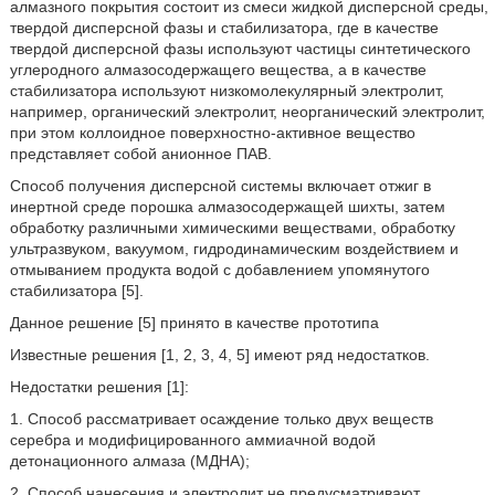
алмазного покрытия состоит из смеси жидкой дисперсной среды,
твердой дисперсной фазы и стабилизатора, где в качестве
твердой дисперсной фазы используют частицы синтетического
углеродного алмазосодержащего вещества, а в качестве
стабилизатора используют низкомолекулярный электролит,
например, органический электролит, неорганический электролит,
при этом коллоидное поверхностно-активное вещество
представляет собой анионное ПАВ.
Способ получения дисперсной системы включает отжиг в
инертной среде порошка алмазосодержащей шихты, затем
обработку различными химическими веществами, обработку
ультразвуком, вакуумом, гидродинамическим воздействием и
отмыванием продукта водой с добавлением упомянутого
стабилизатора [5].
Данное решение [5] принято в качестве прототипа
Известные решения [1, 2, 3, 4, 5] имеют ряд недостатков.
Недостатки решения [1]:
1. Способ рассматривает осаждение только двух веществ
серебра и модифицированного аммиачной водой
детонационного алмаза (МДНА);
2. Способ нанесения и электролит не предусматривают