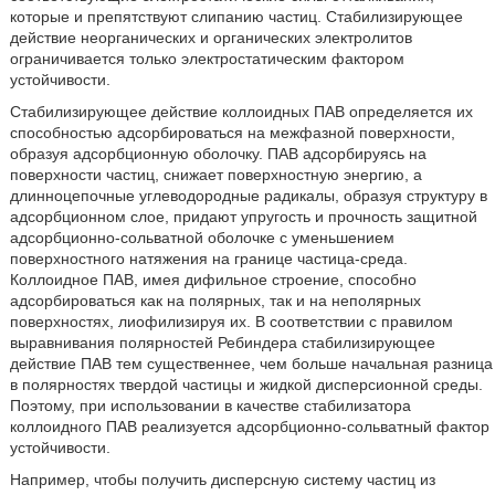
которые и препятствуют слипанию частиц. Стабилизирующее
действие неорганических и органических электролитов
ограничивается только электростатическим фактором
устойчивости.
Стабилизирующее действие коллоидных ПАВ определяется их
способностью адсорбироваться на межфазной поверхности,
образуя адсорбционную оболочку. ПАВ адсорбируясь на
поверхности частиц, снижает поверхностную энергию, а
длинноцепочные углеводородные радикалы, образуя структуру в
адсорбционном слое, придают упругость и прочность защитной
адсорбционно-сольватной оболочке с уменьшением
поверхностного натяжения на границе частица-среда.
Коллоидное ПАВ, имея дифильное строение, способно
адсорбироваться как на полярных, так и на неполярных
поверхностях, лиофилизируя их. В соответствии с правилом
выравнивания полярностей Ребиндера стабилизирующее
действие ПАВ тем существеннее, чем больше начальная разница
в полярностях твердой частицы и жидкой дисперсионной среды.
Поэтому, при использовании в качестве стабилизатора
коллоидного ПАВ реализуется адсорбционно-сольватный фактор
устойчивости.
Например, чтобы получить дисперсную систему частиц из