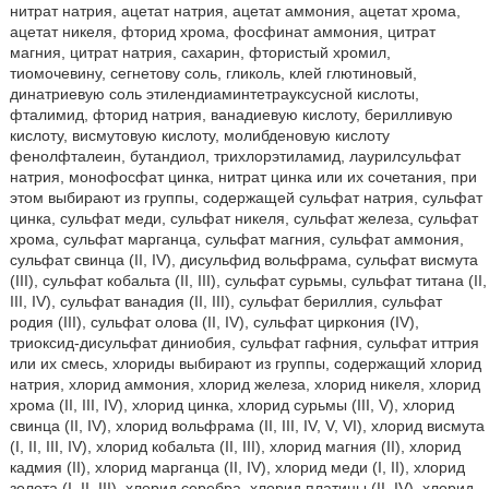
нитрат натрия, ацетат натрия, ацетат аммония, ацетат хрома,
ацетат никеля, фторид хрома, фосфинат аммония, цитрат
магния, цитрат натрия, сахарин, фтористый хромил,
тиомочевину, сегнетову соль, гликоль, клей глютиновый,
динатриевую соль этилендиаминтетрауксусной кислоты,
фталимид, фторид натрия, ванадиевую кислоту, берилливую
кислоту, висмутовую кислоту, молибденовую кислоту
фенолфталеин, бутандиол, трихлорэтиламид, лаурилсульфат
натрия, монофосфат цинка, нитрат цинка или их сочетания, при
этом выбирают из группы, содержащей сульфат натрия, сульфат
цинка, сульфат меди, сульфат никеля, сульфат железа, сульфат
хрома, сульфат марганца, сульфат магния, сульфат аммония,
сульфат свинца (II, IV), дисульфид вольфрама, сульфат висмута
(III), сульфат кобальта (II, III), сульфат сурьмы, сульфат титана (II,
III, IV), сульфат ванадия (II, III), сульфат бериллия, сульфат
родия (III), сульфат олова (II, IV), сульфат циркония (IV),
триоксид-дисульфат диниобия, сульфат гафния, сульфат иттрия
или их смесь, хлориды выбирают из группы, содержащий хлорид
натрия, хлорид аммония, хлорид железа, хлорид никеля, хлорид
хрома (II, III, IV), хлорид цинка, хлорид сурьмы (III, V), хлорид
свинца (II, IV), хлорид вольфрама (II, III, IV, V, VI), хлорид висмута
(I, II, III, IV), хлорид кобальта (II, III), хлорид магния (II), хлорид
кадмия (II), хлорид марганца (II, IV), хлорид меди (I, II), хлорид
золота (I, II, III), хлорид серебра, хлорид платины (II, IV), хлорид