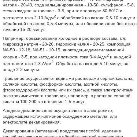
натрия - 20-40, сода кальцинированная - 10-50, сульфанол - 5-8,
стекло жидкое натриевое - 3-5, при температуре 30-80°С и
2
плотности тока 2-10 А/дм
с обработкой на катоде 0,5-10 минут и
обработкой на аноде 0,5-3 минуты, или обезжиривание без тока в
течение 15-20 минут.
Например, обезжиривание холодное в растворе состава, г/л:
гидроксид натрия - 20-20, гидроксид калия - 20-25, композиция
NA-50 - 12-18, NA-51 - 10-15, диоктадецилдиметиламмоний
2
хлорид - 3-5, при катодной плотности тока 3-4 А/дм
и анодной
2
плотности тока 2-3 А/дм
. Обработка на катоде 5-10 минут, на
аноде 2-3 минуты.
Травление осуществляют водными растворами серной кислоты,
соляной кислоты, фосфорной кислоты, азотной кислоты,
фтороводородной кислоты или их смесь, а также электролитами
электрохимического травления, например, в растворе соляной
кислоты 100-200 г/л в течение 1-5 минут.
Анодное декапирование осуществляют в электролите,
содержащем источник ионов осаждаемого металла, или
электролите декапирования.
Декапирование (активация) представляет собой удаление
тончайших окисных пленок с обрабатываемой поверхности