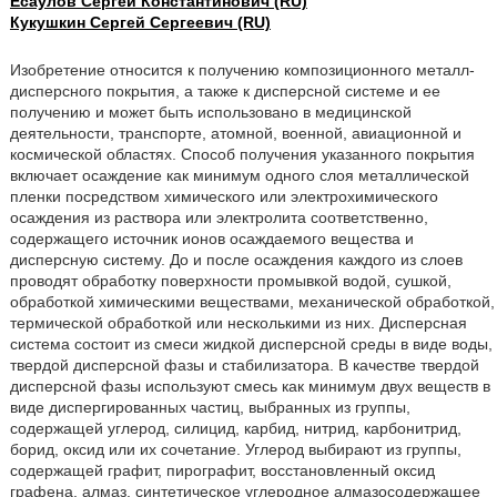
Есаулов Сергей Константинович (RU)
Кукушкин Сергей Сергеевич (RU)
Изобретение относится к получению композиционного металл-
дисперсного покрытия, а также к дисперсной системе и ее
получению и может быть использовано в медицинской
деятельности, транспорте, атомной, военной, авиационной и
космической областях. Способ получения указанного покрытия
включает осаждение как минимум одного слоя металлической
пленки посредством химического или электрохимического
осаждения из раствора или электролита соответственно,
содержащего источник ионов осаждаемого вещества и
дисперсную систему. До и после осаждения каждого из слоев
проводят обработку поверхности промывкой водой, сушкой,
обработкой химическими веществами, механической обработкой,
термической обработкой или несколькими из них. Дисперсная
система состоит из смеси жидкой дисперсной среды в виде воды,
твердой дисперсной фазы и стабилизатора. В качестве твердой
дисперсной фазы используют смесь как минимум двух веществ в
виде диспергированных частиц, выбранных из группы,
содержащей углерод, силицид, карбид, нитрид, карбонитрид,
борид, оксид или их сочетание. Углерод выбирают из группы,
содержащей графит, пирографит, восстановленный оксид
графена, алмаз, синтетическое углеродное алмазосодержащее