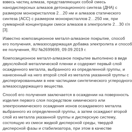
взвесь частиц алмаза, представляющих собой смесь
нанодисперсных алмазов детонационного синтеза (ДНА) с
размером монокристаллов 2…20 нм и алмазов статического
синтеза (АСС) с размером монокристаллов 2…250 нм, при
суммарной концентрации смеси алмазов в электролите 2…30 г/л
[3].
Известно композиционное металл-алмазное покрытие, способ
его получения, алмазосодержащая добавка электролита и способ
ее получения, RU №2699699, 09.09.2019 г.
Композиционное металл-алмазное покрытие выполнено в виде
двухслойной металлической пленки и содержит первый слой
осажденного металла, выбранного из определенной группы, и
нанесенный на него второй слой из металла указанной группы с
диспергированными в нем частицами синтетического углеродного
алмазосодержащего вещества.
Способ его получения заключается в осаждении на поверхность
изделия первого слоя посредством химического или
электрохимического осаждения ионов осаждаемого металла
выбранного из определенной группы, а затем осаждают второй
слой из металла указанной группы и дисперсную систему,
состоящую из смеси жидкой дисперсной среды, твердой
дисперсной фазы и стабилизатора, при этом в качестве