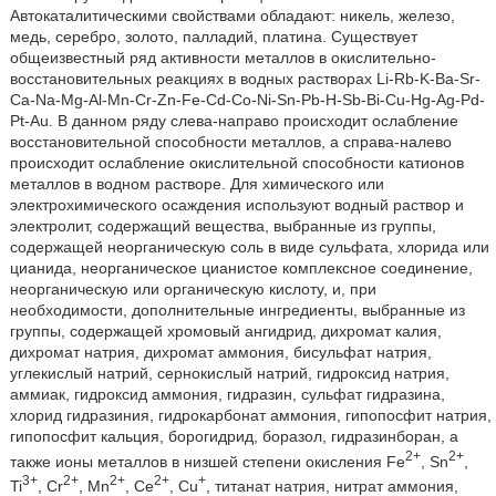
Автокаталитическими свойствами обладают: никель, железо,
медь, серебро, золото, палладий, платина. Существует
общеизвестный ряд активности металлов в окислительно-
восстановительных реакциях в водных растворах Li-Rb-K-Ba-Sr-
Ca-Na-Mg-Al-Mn-Cr-Zn-Fe-Cd-Co-Ni-Sn-Pb-H-Sb-Bi-Cu-Hg-Ag-Pd-
Pt-Au. В данном ряду слева-направо происходит ослабление
восстановительной способности металлов, а справа-налево
происходит ослабление окислительной способности катионов
металлов в водном растворе. Для химического или
электрохимического осаждения используют водный раствор и
электролит, содержащий вещества, выбранные из группы,
содержащей неорганическую соль в виде сульфата, хлорида или
цианида, неорганическое цианистое комплексное соединение,
неорганическую или органическую кислоту, и, при
необходимости, дополнительные ингредиенты, выбранные из
группы, содержащей хромовый ангидрид, дихромат калия,
дихромат натрия, дихромат аммония, бисульфат натрия,
углекислый натрий, сернокислый натрий, гидроксид натрия,
аммиак, гидроксид аммония, гидразин, сульфат гидразина,
хлорид гидразиния, гидрокарбонат аммония, гипопосфит натрия,
гипопосфит кальция, борогидрид, боразол, гидразинборан, а
2+
2+
также ионы металлов в низшей степени окисления Fe
, Sn
,
3+
2+
2+
2+
+
Ti
, Cr
, Mn
, Ce
, Cu
, титанат натрия, нитрат аммония,