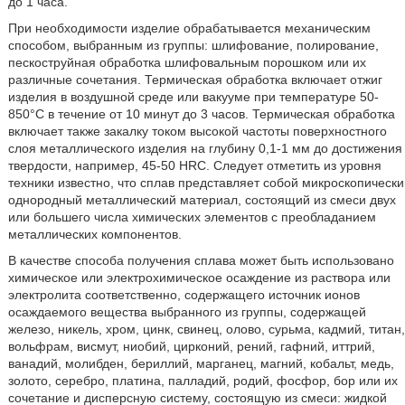
до 1 часа.
При необходимости изделие обрабатывается механическим
способом, выбранным из группы: шлифование, полирование,
пескоструйная обработка шлифовальным порошком или их
различные сочетания. Термическая обработка включает отжиг
изделия в воздушной среде или вакууме при температуре 50-
850°С в течение от 10 минут до 3 часов. Термическая обработка
включает также закалку током высокой частоты поверхностного
слоя металлического изделия на глубину 0,1-1 мм до достижения
твердости, например, 45-50 HRC. Следует отметить из уровня
техники известно, что сплав представляет собой микроскопически
однородный металлический материал, состоящий из смеси двух
или большего числа химических элементов с преобладанием
металлических компонентов.
В качестве способа получения сплава может быть использовано
химическое или электрохимическое осаждение из раствора или
электролита соответственно, содержащего источник ионов
осаждаемого вещества выбранного из группы, содержащей
железо, никель, хром, цинк, свинец, олово, сурьма, кадмий, титан,
вольфрам, висмут, ниобий, цирконий, рений, гафний, иттрий,
ванадий, молибден, бериллий, марганец, магний, кобальт, медь,
золото, серебро, платина, палладий, родий, фосфор, бор или их
сочетание и дисперсную систему, состоящую из смеси: жидкой