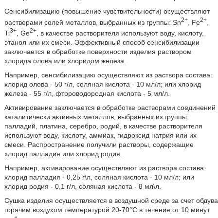
Сенсибилизацию (повышение чувствительности) осуществляют
2+
2+
растворами солей металлов, выбранных из группы: Sn
, Fe
,
3+
2+
Ti
, Ge
, в качестве растворителя используют воду, кислоту,
этанол или их смеси. Эффективный способ сенсибилизации
заключается в обработке поверхности изделия раствором
хлорида олова или хлоридом железа.
Например, сенсибилизацию осуществляют из раствора состава:
хлорид олова - 50 г/л, соляная кислота - 10 мл/л; или хлорид
железа - 55 г/л, фтороводородная кислота - 5 мл/л.
Активирование заключается в обработке растворами соединений
каталитически активных металлов, выбранных из группы:
палладий, платина, серебро, родий, в качестве растворителя
используют воду, кислоту, аммиак, гидроксид натрия или их
смеси. Распространение получили растворы, содержащие
хлорид палладия или хлорид родия.
Например, активирование осуществляют из раствора состава:
хлорид палладия - 0,25 г\л, соляная кислота - 10 мл/л; или
хлорид родия - 0,1 г/л, соляная кислота - 8 мл\л.
Сушка изделия осуществляется в воздушной среде за счет обдува
горячим воздухом температурой 20-70°С в течение от 10 минут