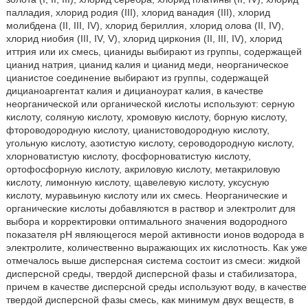
палладия, хлорид родия (III), хлорид ванадия (III), хлорид
молибдена (II, III, IV), хлорид бериллия, хлорид олова (II, IV),
хлорид ниобия (III, IV, V), хлорид циркония (II, III, IV), хлорид
иттрия или их смесь, цианиды выбирают из группы, содержащей
цианид натрия, цианид калия и цианид меди, неорганическое
цианистое соединение выбирают из группы, содержащей
дицианоаргентат калия и дицианоурат калия, в качестве
неорганической или органической кислоты используют: серную
кислоту, соляную кислоту, хромовую кислоту, борную кислоту,
фтороводородную кислоту, цианистоводородную кислоту,
угольную кислоту, азотистую кислоту, сероводородную кислоту,
хлорноватистую кислоту, фосфорноватистую кислоту,
ортофосфорную кислоту, акриловую кислоту, метакриловую
кислоту, лимонную кислоту, щавелевую кислоту, уксусную
кислоту, муравьиную кислоту или их смесь. Неорганические и
органические кислоты добавляются в раствор и электролит для
выбора и корректировки оптимального значения водородного
показателя рН являющегося мерой активности ионов водорода в
электролите, количественно выражающих их кислотность. Как уже
отмечалось выше дисперсная система состоит из смеси: жидкой
дисперсной среды, твердой дисперсной фазы и стабилизатора,
причем в качестве дисперсной среды используют воду, в качестве
твердой дисперсной фазы смесь, как минимум двух веществ, в