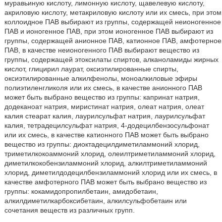
муравьиную кислоту, лимонную кислоту, щавелевую кислоту,
акриловую кислоту, метакриловую кислоту или их смесь, при этом
коллоидное ПАВ выбирают из группы, содержащей неионогенное
ПАВ и ионогенное ПАВ, при этом ионогенное ПАВ выбирают из
группы, содержащей анионное ПАВ, катионное ПАВ, амфотерное
ПАВ, в качестве неионогенного ПАВ выбирают вещество из
группы, содержащей этоксилаты спиртов, алканоламиды жирных
кислот, глицирил лаурат, оксиэтилированные спирты,
оксиэтилированные алкилфенолы, моноалкиловые эфиры
полиэтиленгликоля или их смесь, в качестве анионного ПАВ
может быть выбрано вещество из группы: капринат натрия,
додеканоат натрия, миристинат натрия, олеат натрия, олеат
калия стеарат калия, лаурилсульфат натрия, лаурилсульфат
калия, тетрадецилсульфат натрия, 4-додецилбензосульфонат
или их смесь, в качестве катионного ПАВ может быть выбрано
вещество из группы: диоктадецилдиметиламмоний хлорид,
триметилкокоаммоний хлорид, олеилтриметиламмоний хлорид,
диметилкокобензиламмоний хлорид, алкилтриметиламмоний
хлорид, диметилдодецилбензиламмоний хлорид или их смесь, в
качестве амфотерного ПАВ может быть выбрано вещество из
группы: кокамидопропилбетаин, амидобетаин,
алкилдиметилкарбоксибетаин, алкилсульфобетаин или
сочетания веществ из различных групп.