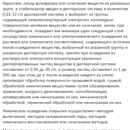
бериллия, оксид вольфрама или сочетания веществ из указанных
групп, а стабилизатор вводят в дисперсную систему в количестве
0,01-12 г/л дисперсной системы и выбирают из группы,
содержащей низкомолекулярный электролит, коллоидное
поверхностно-активное вещество или их сочетание, затем, при
необходимости, осаждают как минимум один следующий слой
посредством химического или электрохимического осаждения из
раствора или электролита соответственно, содержащего источник
ионов осаждаемого вещества, выбранный из указанной группы и
указанную дисперсную систему, причем при осаждении из
раствора или электролита концентрация указанных
диспергированных частиц вещества в дисперсной системе
составляет от 0,05 до 30 г/л, а размер частиц составляет от 1 до
300 нм, при этом до и после осаждения каждого из слоев
производят обработку поверхности промывкой водой, сушкой,
обработкой химическими веществами путем обезжиривания,
травления, анодного декапирования, сенсибилизации,
активирования или несколькими из них, механической
обработкой, термической обработкой или несколькими из них.
Химическое осаждение покрытия осуществляют методом
вытеснения, методом гальванической пары, методом
химического восстановления или сочетанием методов.