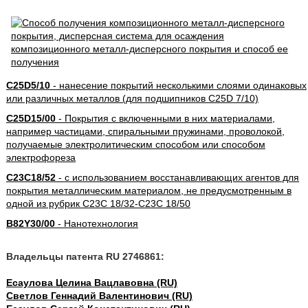
C25D5/10
- нанесение покрытий несколькими слоями одинаковых
или различных металлов (для подшипников C25D 7/10)
C25D15/00
- Покрытия с включенными в них материалами,
например частицами, спиральными пружинами, проволокой,
получаемые электролитическим способом или способом
электрофореза
C23C18/52
- с использованием восстанавливающих агентов для
покрытия металлическим материалом, не предусмотренным в
одной из рубрик C23C 18/32-C23C 18/50
B82Y30/00
- Нанотехнология
Владельцы патента RU 2746861:
Есаулова Целина Вацлавовна (RU)
Светлов Геннадий Валентинович (RU)