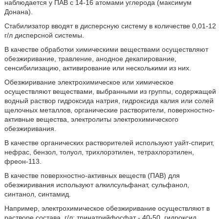
наблюдается у ПАВ с 14-16 атомами углерода (максимум
Донана).
Стабилизатор вводят в дисперсную систему в количестве 0,01-12
г/л дисперсной системы.
В качестве обработки химическими веществами осуществляют
обезжиривание, травление, анодное декапирование,
сенсибилизацию, активирование или несколькими из них.
Обезжиривание электрохимическое или химическое
осуществляют веществами, выбранными из группы, содержащей
водный раствор гидроксида натрия, гидроксида калия или солей
щелочных металлов, органические растворители, поверхностно-
активные вещества, электролиты электрохимического
обезжиривания.
В качестве органических растворителей используют уайт-спирит,
нефрас, бензол, толуол, трихлорэтилен, тетрахлорэтилен,
фреон-113.
В качестве поверхностно-активных веществ (ПАВ) для
обезжиривания используют алкилсульфанат, сульфанол,
синтанол, синтамид.
Например, электрохимическое обезжиривание осуществляют в
растворе состава, г/л: тринатрийфосфат - 40-50, гидроксид