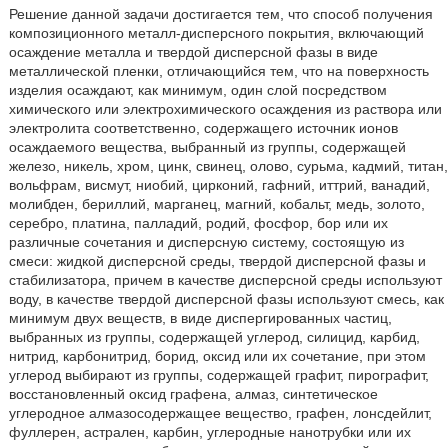
Решение данной задачи достигается тем, что способ получения
композиционного металл-дисперсного покрытия, включающий
осаждение металла и твердой дисперсной фазы в виде
металлической пленки, отличающийся тем, что на поверхность
изделия осаждают, как минимум, один слой посредством
химического или электрохимического осаждения из раствора или
электролита соответственно, содержащего источник ионов
осаждаемого вещества, выбранный из группы, содержащей
железо, никель, хром, цинк, свинец, олово, сурьма, кадмий, титан,
вольфрам, висмут, ниобий, цирконий, гафний, иттрий, ванадий,
молибден, бериллий, марганец, магний, кобальт, медь, золото,
серебро, платина, палладий, родий, фосфор, бор или их
различные сочетания и дисперсную систему, состоящую из
смеси: жидкой дисперсной среды, твердой дисперсной фазы и
стабилизатора, причем в качестве дисперсной среды используют
воду, в качестве твердой дисперсной фазы используют смесь, как
минимум двух веществ, в виде диспергированных частиц,
выбранных из группы, содержащей углерод, силицид, карбид,
нитрид, карбонитрид, борид, оксид или их сочетание, при этом
углерод выбирают из группы, содержащей графит, пирографит,
восстановленный оксид графена, алмаз, синтетическое
углеродное алмазосодержащее вещество, графен, лонсдейлит,
фуллерен, астрален, карбин, углеродные нанотрубки или их