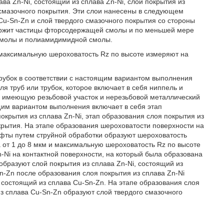
ва Zn-Ni, состоящий из сплава Zn-Ni, слой покрытия из
 смазочного покрытия. Эти слои нанесены в следующем
 Cu-Sn-Zn и слой твердого смазочного покрытия со стороны
держит частицы фторсодержащей смолы и по меньшей мере
 смолы и полиамидимидной смолы.
 максимальную шероховатость Rz по высоте измеряют на
трубок в соответствии с настоящим вариантом выполнения
я труб или трубок, которое включает в себя ниппель и
, имеющую резьбовой участок и нерезьбовой металлический
ящим вариантом выполнения включает в себя этап
окрытия из сплава Zn-Ni, этап образования слоя покрытия из
крытия. На этапе образования шероховатости поверхности на
уфты путем струйной обработки образуют шероховатость
т 1 до 8 мкм и максимальную шероховатость Rz по высоте
n-Ni на контактной поверхности, на который была образована
бразуют слой покрытия из сплава Zn-Ni, состоящий из
Sn-Zn после образования слоя покрытия из сплава Zn-Ni
 состоящий из сплава Cu-Sn-Zn. На этапе образования слоя
з сплава Cu-Sn-Zn образуют слой твердого смазочного