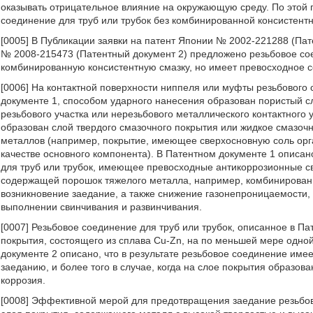
оказывать отрицательное влияние на окружающую среду. По этой 
соединение для труб или трубок без комбинированной консистентн
[0005] В Публикации заявки на патент Японии № 2002-221288 (Пат
№ 2008-215473 (Патентный документ 2) предложено резьбовое соед
комбинированную консистентную смазку, но имеет превосходное 
[0006] На контактной поверхности ниппеля или муфты резьбового 
документе 1, способом ударного нанесения образован пористый с
резьбового участка или нерезьбового металлического контактного 
образован слой твердого смазочного покрытия или жидкое смазоч
металлов (например, покрытие, имеющее сверхосновную соль орга
качестве основного компонента). В Патентном документе 1 описано
для труб или трубок, имеющее превосходные антикоррозионные св
содержащей порошок тяжелого металла, например, комбинированн
возникновение заедание, а также снижение газонепроницаемости
выполнении свинчивания и развинчивания.
[0007] Резьбовое соединение для труб или трубок, описанное в П
покрытия, состоящего из сплава Cu-Zn, на по меньшей мере одно
документе 2 описано, что в результате резьбовое соединение име
заеданию, и более того в случае, когда на слое покрытия образо
коррозия.
[0008] Эффективной мерой для предотвращения заедание резьбов