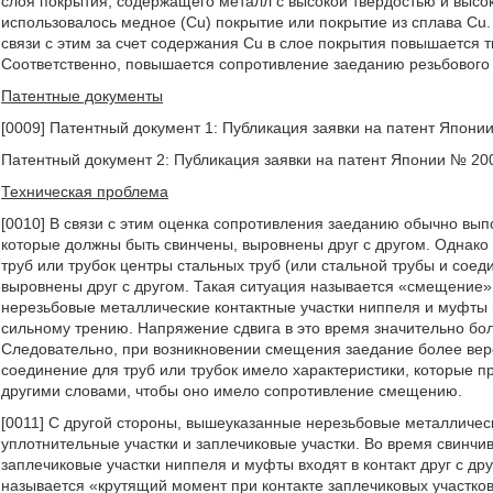
слоя покрытия, содержащего металл с высокой твердостью и высо
использовалось медное (Cu) покрытие или покрытие из сплава Cu.
связи с этим за счет содержания Cu в слое покрытия повышается 
Соответственно, повышается сопротивление заеданию резьбового 
Патентные документы
[0009] Патентный документ 1: Публикация заявки на патент Япони
Патентный документ 2: Публикация заявки на патент Японии № 20
Техническая проблема
[0010] В связи с этим оценка сопротивления заеданию обычно выпо
которые должны быть свинчены, выровнены друг с другом. Однако
труб или трубок центры стальных труб (или стальной трубы и соед
выровнены друг с другом. Такая ситуация называется «смещение»
нерезьбовые металлические контактные участки ниппеля и муфты
сильному трению. Напряжение сдвига в это время значительно бо
Следовательно, при возникновении смещения заедание более веро
соединение для труб или трубок имело характеристики, которые 
другими словами, чтобы оно имело сопротивление смещению.
[0011] С другой стороны, вышеуказанные нерезьбовые металличес
уплотнительные участки и заплечиковые участки. Во время свинчи
заплечиковые участки ниппеля и муфты входят в контакт друг с др
называется «крутящий момент при контакте заплечиковых участков