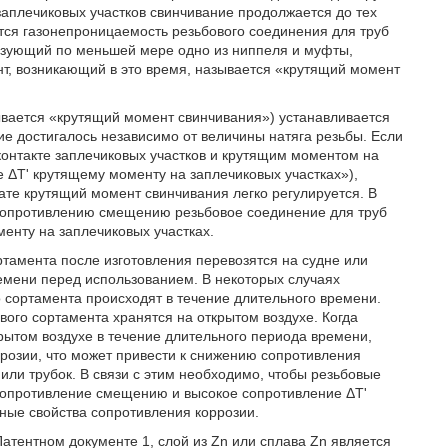
заплечиковых участков свинчивание продолжается до тех
ется газонепроницаемость резьбового соединения для труб
разующий по меньшей мере одно из ниппеля и муфты,
, возникающий в это время, называется «крутящий момент
ывается «крутящий момент свинчивания») устанавливается
е достигалось независимо от величины натяга резьбы. Если
онтакте заплечиковых участков и крутящим моментом на
е ΔT' крутящему моменту на заплечиковых участках»),
ате крутящий момент свинчивания легко регулируется. В
 сопротивлению смещению резьбовое соединение для труб
енту на заплечиковых участках.
ртамента после изготовления перевозятся на судне или
емени перед использованием. В некоторых случаях
 сортамента происходят в течение длительного времени.
ого сортамента хранятся на открытом воздухе. Когда
ытом воздухе в течение длительного периода времени,
ррозии, что может привести к снижению сопротивления
ли трубок. В связи с этим необходимо, чтобы резьбовые
 сопротивление смещению и высокое сопротивление ΔT'
ные свойства сопротивления коррозии.
Патентном документе 1, слой из Zn или сплава Zn является