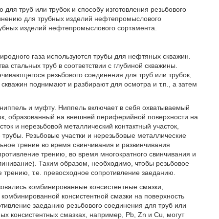
 для труб или трубок и способу изготовления резьбового
единению для трубных изделий нефтепромыслового
рубных изделий нефтепромыслового сортамента.
иродного газа используются трубы для нефтяных скважин.
а стальных труб в соответствии с глубиной скважины.
чивающегося резьбового соединения для труб или трубок,
скважин поднимают и разбирают для осмотра и т.п., а затем
я ниппель и муфту. Ниппель включает в себя охватываемый
ток, образованный на внешней периферийной поверхности на
ток и нерезьбовой металлический контактный участок,
 трубы. Резьбовые участки и нерезьбовые металлические
ьное трение во время свинчивания и развинчивания
противление трению, во время многократного свинчивания и
инивание). Таким образом, необходимо, чтобы резьбовое
 трению, т.е. превосходное сопротивление заеданию.
зовались комбинированные консистентные смазки,
комбинированной консистентной смазки на поверхность
отивление заеданию резьбового соединения для труб или
х консистентных смазках, например, Pb, Zn и Cu, могут