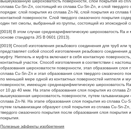
вышеуказанную шероховатость поверхности, слой покрытия из спла
сплава Cu-Sn-Zn, состоящий из сплава Cu-Sn-Zn, и слой твердого
порядке: слой покрытия из сплава Zn-Ni, слой покрытия из сплава
контактной поверхности. Слой твердого смазочного покрытия со
один тип смолы, выбранный из группы, состоящей из эпоксидной
[0018] В этом случае среднеарифметическую шероховатость Ra и
основе стандарта JIS B 0601 (2013).
[0019] Способ изготовления резьбового соединения для труб или 
представляет собой способ изготовления резьбового соединения дл
муфту. Ниппель и муфта включают в себя контактную поверхность
контактный участок. Способ изготовления в соответствии с насто
образования шероховатости поверхности, этап образования слоя п
сплава Cu-Sn-Zn и этап образования слоя твердого смазочного по
по меньшей мере одной из контактных поверхностей ниппеля и м
поверхности, имеющую среднеарифметическую шероховатость Ra о
от 10 до 40 мкм. На этапе образования слоя покрытия из сплава Z
вышеуказанная шероховатость поверхности, путем гальванизации о
сплава Zn-Ni. На этапе образования слоя покрытия из сплава Cu-
путем гальванизации образуют слой покрытия из сплава Cu-Sn-Zn,
твердого смазочного покрытия после образования слоя покрытия и
покрытия.
Полезные эффекты изобретения