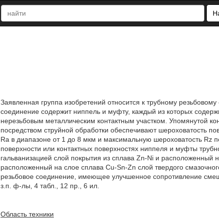
Н
Заявленная группа изобретений относится к трубному резьбовому 
соединение содержит ниппель и муфту, каждый из которых содержи
нерезьбовым металлическим контактным участком. Упомянутой ко
посредством струйной обработки обеспечивают шероховатость п
Ra в диапазоне от 1 до 8 мкм и максимальную шероховатость Rz по
поверхности или контактных поверхностях ниппеля и муфты труб
гальванизацией слой покрытия из сплава Zn-Ni и расположенный н
расположенный на слое сплава Cu-Sn-Zn слой твердого смазочног
резьбовое соединение, имеющее улучшенное сопротивление смеще
з.п. ф-лы, 4 табл., 12 пр., 6 ил.
Область техники