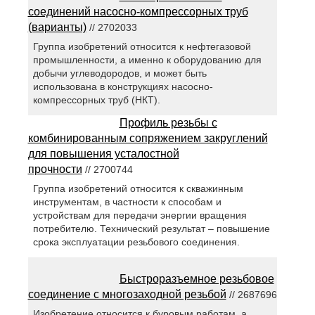
соединений насосно-компрессорных труб
(варианты)
// 2702033
Группа изобретений относится к нефтегазовой
промышленности, а именно к оборудованию для
добычи углеводородов, и может быть
использована в конструкциях насосно-
компрессорных труб (НКТ).
Профиль резьбы с
комбинированным сопряжением закруглений
для повышения усталостной
прочности
// 2700744
Группа изобретений относится к скважинным
инструментам, в частности к способам и
устройствам для передачи энергии вращения
потребителю. Технический результат – повышение
срока эксплуатации резьбового соединения.
Быстроразъемное резьбовое
соединение с многозаходной резьбой
// 2687696
Изобретение относится к буровым работам, а