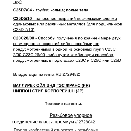
труб
C25D7/04
- трубки; кольца; полые тела
C25D5/10
- нанесение покрытий несколькими слоями
одинаковых или различных металлов (для подшипников
C25D 7/10)
C23C28/00
- Способы получения по крайней мере двух
совмещенных покрытий либо способами, не
предусмотренными в одной из основных групп C23C
2/00-C23C 26/00, либо путем комбинации способов,
предусмотренных в подклассах C23C и C25C или C25D
Владельцы патента RU 2729482:
ВАЛЛУРЕК ОЙЛ ЭНД ГЭС ФРАНС (FR)
НИППОН СТИЛ КОРПОРЕЙШН (JP)
Похожие патенты:
Резьбовое упорное
соединение класса премиум
// 2728642
Группа изобретений относится к резьбовым