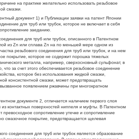
причине на практике желательно использовать резьбовое
ой смазки.
ентный документ 1) и Публикации заявки на патент Японии
инение для труб или трубок, которое не включает в себя
сопротивление заеданию.
соединения для труб или трубок, описанного в Патентном
лой из Zn или сплава Zn на по меньшей мере одном из
участка резьбового соединения для труб или трубок, и на нем
ное покрытие, которое не содержит порошка тяжелых
нического металла, например, сверхосновный сульфонат, в
, что за счет этого обеспечивается резьбовое соединение
ойства, которое без использования жидкой смазки,
ой консистентной смазки, может предотвращать
, вызванное появлением ржавчины при многократном
атентном документе 2, отличается наличием первого слоя
й из контактных поверхностей ниппеля и муфты. В Патентном
ет превосходное сопротивление утечке и сопротивление
вано смазочное покрытие, предотвращается щелевая
ого соединения для труб или трубок является образование