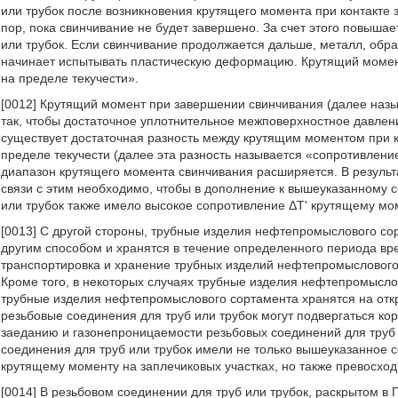
или трубок после возникновения крутящего момента при контакте 
пор, пока свинчивание не будет завершено. За счет этого повыша
или трубок. Если свинчивание продолжается дальше, металл, об
начинает испытывать пластическую деформацию. Крутящий момент
на пределе текучести».
[0012] Крутящий момент при завершении свинчивания (далее наз
так, чтобы достаточное уплотнительное межповерхностное давлени
существует достаточная разность между крутящим моментом при к
пределе текучести (далее эта разность называется «сопротивлени
диапазон крутящего момента свинчивания расширяется. В результ
связи с этим необходимо, чтобы в дополнение к вышеуказанному
или трубок также имело высокое сопротивление ΔT' крутящему мом
[0013] С другой стороны, трубные изделия нефтепромыслового со
другим способом и хранятся в течение определенного периода вр
транспортировка и хранение трубных изделий нефтепромыслового
Кроме того, в некоторых случаях трубные изделия нефтепромыслов
трубные изделия нефтепромыслового сортамента хранятся на откр
резьбовые соединения для труб или трубок могут подвергаться ко
заеданию и газонепроницаемости резьбовых соединений для труб и
соединения для труб или трубок имели не только вышеуказанное
крутящему моменту на заплечиковых участках, но также превосход
[0014] В резьбовом соединении для труб или трубок, раскрытом в 