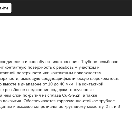
айти
соединению и способу его изготовления. Трубное резьбовое
т контактную поверхность с резьбовым участком и
нтактной поверхности или контактным поверхностям
оверхности, имеющую среднеарифметическую шероховатость
 высоте в диапазоне от 10 до 40 мкм. На контактной
ное резьбовое соединение содержит полученные
а нем слой покрытия из сплава Cu-Sn-Zn, а также
о покрытия. Обеспечивается коррозионно-стойкое трубное
нию и высокое сопротивление крутящему моменту. 2 н. и 8