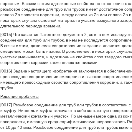
пористым. В связи с этим адгезионные свойства по отношению к 
резьбовое соединение для труб или трубок имеет достаточное соп
сплава Zn является пористым, между слоем из Zn или сплава Zn и
некоторых случаях основной материал в участке воздушного зазора
длительного периода времени.
[0015] Что касается Патентного документа 2, хотя в нем исследуе
соединения для труб или трубок, в нем не исследуется сопротивл
В связи с этим, даже если сопротивление заеданию является дост
смещению может быть низким. В дополнение, в некоторых случая
участках уменьшается, и адгезионные свойства слоя твердого сма
сопротивления коррозии также являются низкими.
[0016] Задача настоящего изобретения заключается в обеспечени
превосходное сопротивление смещению и высокое сопротивление Δ
имеющего превосходные свойства сопротивления коррозии, а такж
трубок.
Решение проблемы
[0017] Резьбовое соединение для труб или трубок в соответствии
и муфту. Ниппель и муфта включают в себя контактную поверхность
металлический контактный участок. По меньшей мере одна из кон
поверхности, имеющую среднеарифметическую шероховатость Ra о
от 10 до 40 мкм. Резьбовое соединение для труб или трубок включ