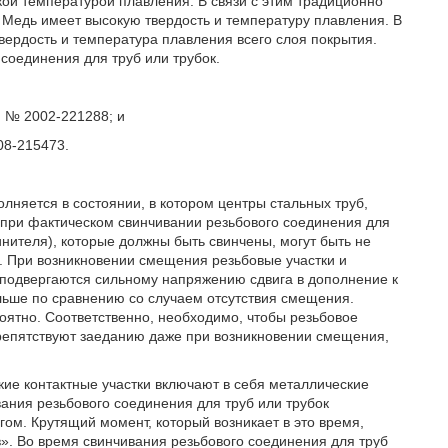
кой температурой плавления. В связи с этим традиционно
 Медь имеет высокую твердость и температуру плавления. В
твердость и температура плавления всего слоя покрытия.
соединения для труб или трубок.
и № 2002-221288; и
08-215473.
лняется в состоянии, в котором центры стальных труб,
 при фактическом свинчивании резьбового соединения для
инителя), которые должны быть свинчены, могут быть не
. При возникновении смещения резьбовые участки и
 подвергаются сильному напряжению сдвига в дополнение к
льше по сравнению со случаем отсутствия смещения.
ятно. Соответственно, необходимо, чтобы резьбовое
препятствуют заеданию даже при возникновении смещения,
кие контактные участки включают в себя металлические
вания резьбового соединения для труб или трубок
угом. Крутящий момент, который возникает в это время,
». Во время свинчивания резьбового соединения для труб