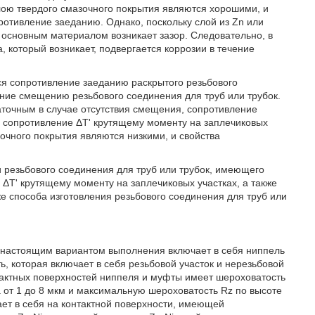
слою твердого смазочного покрытия являются хорошими, и
ротивление заеданию. Однако, поскольку слой из Zn или
 основным материалом возникает зазор. Следовательно, в
, который возникает, подвергается коррозии в течение
тся сопротивление заеданию раскрытого резьбового
ение смещению резьбового соединения для труб или трубок.
аточным в случае отсутствия смещения, сопротивление
х сопротивление ΔT' крутящему моменту на заплечиковых
зочного покрытия являются низкими, и свойства
и резьбового соединения для труб или трубок, имеющего
T' крутящему моменту на заплечиковых участках, а также
е способа изготовления резьбового соединения для труб или
 с настоящим вариантом выполнения включает в себя ниппель
, которая включает в себя резьбовой участок и нерезьбовой
тактных поверхностей ниппеля и муфты имеет шероховатость
т 1 до 8 мкм и максимальную шероховатость Rz по высоте
ает в себя на контактной поверхности, имеющей