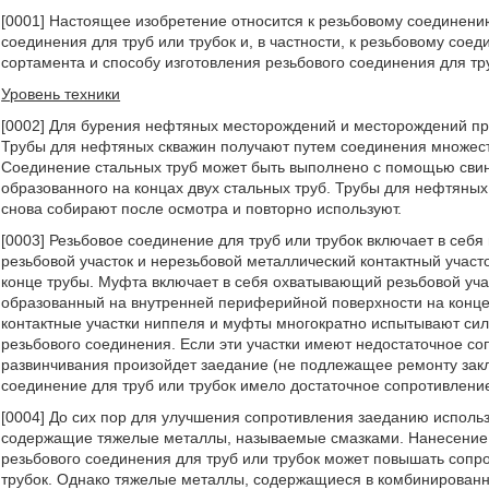
[0001] Настоящее изобретение относится к резьбовому соединению
соединения для труб или трубок и, в частности, к резьбовому со
сортамента и способу изготовления резьбового соединения для т
Уровень техники
[0002] Для бурения нефтяных месторождений и месторождений пр
Трубы для нефтяных скважин получают путем соединения множеств
Соединение стальных труб может быть выполнено с помощью свин
образованного на концах двух стальных труб. Трубы для нефтяных 
снова собирают после осмотра и повторно используют.
[0003] Резьбовое соединение для труб или трубок включает в себ
резьбовой участок и нерезьбовой металлический контактный учас
конце трубы. Муфта включает в себя охватывающий резьбовой учас
образованный на внутренней периферийной поверхности на конце
контактные участки ниппеля и муфты многократно испытывают сил
резьбового соединения. Если эти участки имеют недостаточное со
развинчивания произойдет заедание (не подлежащее ремонту закл
соединение для труб или трубок имело достаточное сопротивление
[0004] До сих пор для улучшения сопротивления заеданию исполь
содержащие тяжелые металлы, называемые смазками. Нанесение 
резьбового соединения для труб или трубок может повышать сопр
трубок. Однако тяжелые металлы, содержащиеся в комбинированны