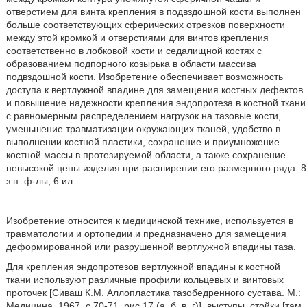
отверстием для винта крепления в подвздошной кости выполнен
больше соответствующих сферических отрезков поверхности
между этой кромкой и отверстиями для винтов крепления
соответственно в лобковой кости и седалищной костях с
образованием подпорного козырька в области массива
подвздошной кости. Изобретение обеспечивает возможность
доступа к вертлужной впадине для замещения костных дефектов
и повышение надежности крепления эндопротеза в костной ткани
с равномерным распределением нагрузок на тазовые кости,
уменьшение травматизации окружающих тканей, удобство в
выполнении костной пластики, сохранение и приумножение
костной массы в протезируемой области, а также сохранение
невысокой цены изделия при расширении его размерного ряда. 8
з.п. ф-лы, 6 ил.
Изобретение относится к медицинской технике, используется в
травматологии и ортопедии и предназначено для замещения
деформированной или разрушенной вертлужной впадины таза.
Для крепления эндопротезов вертлужной впадины к костной
ткани используют различные профили кольцевых и винтовых
проточек [Сиваш К.М. Аллопластика тазобедренного сустава. М.:
Медицина, 1967, с.70-71, рис.17 (а, б, в, г)], выступы, стойки [там