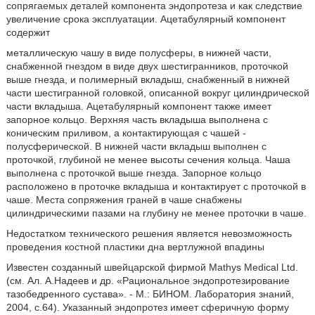
сопрягаемых деталей компонента эндопротеза и как следствие
увеличение срока эксплуатации. Ацетабулярный компонент
содержит
металлическую чашу в виде полусферы, в нижней части,
снабженной гнездом в виде двух шестигранников, проточкой
выше гнезда, и полимерный вкладыш, снабженный в нижней
части шестигранной головкой, описанной вокруг цилиндрической
части вкладыша. Ацетабулярный компонент также имеет
запорное кольцо. Верхняя часть вкладыша выполнена с
коническим приливом, а контактирующая с чашей -
полусферической. В нижней части вкладыш выполнен с
проточкой, глубиной не менее высоты сечения кольца. Чаша
выполнена с проточкой выше гнезда. Запорное кольцо
расположено в проточке вкладыша и контактирует с проточкой в
чаше. Места сопряжения граней в чаше снабжены
цилиндрическими пазами на глубину не менее проточки в чаше.
Недостатком технического решения является невозможность
проведения костной пластики дна вертлужной впадины
Известен созданный швейцарской фирмой Mathys Medical Ltd.
(см. Ал. А.Надеев и др. «Рациональное эндопротезирование
тазобедренного сустава». - М.: БИНОМ. Лаборатория знаний,
2004, с.64). Указанный эндопротез имеет сферичную форму