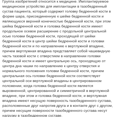
Группа изобретений относится к медицине. Имплантируемое
медицинское устройство для имплантации в тазобедренный
сустав пациента, который содержит головку бедренной кости в
форме шара, присоединенную к шейке бедренной кости и
являющуюся верхней конечностью бедренной кости, при этом
шейка бедренной кости и головка бедренной кости имеют
продольное осевое расширение с продольной центральной
осью головки бедренной кости, проходящей от шейки
бедренной кости в центр шейки бедренной кости и головки
бедренной кости и по направлению к вертлужной впадине,
причем вертлужная впадина представляет собой чашевидную
часть тазовой кости с отверстием в направлении головки
бедренной кости и имеет центральную ось, проходящую от
центра дна чашки по направлению к центру отверстия и
нормального положения головки бедренной кости, причем
центральная ось головки бедренной кости соответствует
центральной оси вертлужной впадины в центрированном
положении, когда головка бедренной кости является
выровненной, центрированной и симметричной в вертлужной
впадине, при этом и головка бедренной кости, и вертлужная
впадина имеют несущую поверхность тазобедренного сустава,
расположенные друг напротив друга и в контакте друг с другом,
причем несущие поверхности тазобедренного сустава несут
нагрузку в тазобедренном суставе.