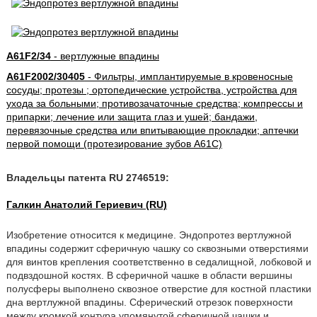
A61F2/34
- вертлужные впадины
A61F2002/30405
- Фильтры, имплантируемые в кровеносные
сосуды; протезы ; ортопедические устройства, устройства для
ухода за больными; противозачаточные средства; компрессы и
припарки; лечение или защита глаз и ушей; бандажи,
перевязочные средства или впитывающие прокладки; аптечки
первой помощи (протезирование зубов A61C)
Владельцы патента RU 2746519:
Галкин Анатолий Гериевич (RU)
Изобретение относится к медицине. Эндопротез вертлужной
впадины содержит сферичную чашку со сквозными отверстиями
для винтов крепления соответственно в седалищной, лобковой и
подвздошной костях. В сферичной чашке в области вершины
полусферы выполнено сквозное отверстие для костной пластики
дна вертлужной впадины. Сферический отрезок поверхности
между кромкой контура упомянутой сферичной чашки и