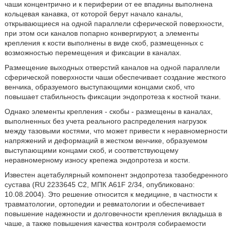
чаши концентрично и к периферии от ее впадины выполнена
кольцевая канавка, от которой берут начало каналы,
открывающиеся на одной параллели сферической поверхности,
при этом оси каналов попарно конвергируют, а элементы
крепления к кости выполнены в виде скоб, размещенных с
возможностью перемещения и фиксации в каналах.
Размещение выходных отверстий каналов на одной параллели
сферической поверхности чаши обеспечивает создание жесткого
венчика, образуемого выступающими концами скоб, что
повышает стабильность фиксации эндопротеза к костной ткани.
Однако элементы крепления - скобы - размещены в каналах,
выполненных без учета реального распределения нагрузок
между тазовыми костями, что может привести к неравномерности
напряжений и деформаций в жестком венчике, образуемом
выступающими концами скоб, и соответствующему
неравномерному износу крепежа эндопротеза и кости.
Известен ацетабулярный компонент эндопротеза тазобедренного
сустава (RU 2233645 C2, МПК A61F 2/34, опубликовано:
10.08.2004). Это решение относится к медицине, в частности к
травматологии, ортопедии и ревматологии и обеспечивает
повышение надежности и долговечности крепления вкладыша в
чаше, а также повышения качества контроля собираемости