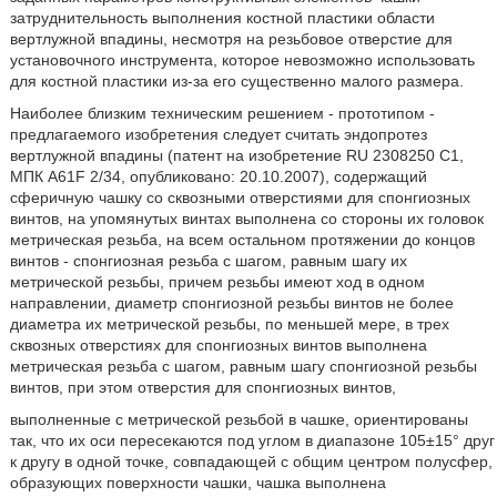
затруднительность выполнения костной пластики области
вертлужной впадины, несмотря на резьбовое отверстие для
установочного инструмента, которое невозможно использовать
для костной пластики из-за его существенно малого размера.
Наиболее близким техническим решением - прототипом -
предлагаемого изобретения следует считать эндопротез
вертлужной впадины (патент на изобретение RU 2308250 C1,
МПК A61F 2/34, опубликовано: 20.10.2007), содержащий
сферичную чашку со сквозными отверстиями для спонгиозных
винтов, на упомянутых винтах выполнена со стороны их головок
метрическая резьба, на всем остальном протяжении до концов
винтов - спонгиозная резьба с шагом, равным шагу их
метрической резьбы, причем резьбы имеют ход в одном
направлении, диаметр спонгиозной резьбы винтов не более
диаметра их метрической резьбы, по меньшей мере, в трех
сквозных отверстиях для спонгиозных винтов выполнена
метрическая резьба с шагом, равным шагу спонгиозной резьбы
винтов, при этом отверстия для спонгиозных винтов,
выполненные с метрической резьбой в чашке, ориентированы
так, что их оси пересекаются под углом в диапазоне 105±15° друг
к другу в одной точке, совпадающей с общим центром полусфер,
образующих поверхности чашки, чашка выполнена