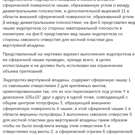
сферической поверхности чашки, образованную углом α между
диаметральными плоскостям, и дополнительной вырезкой 11 в
области внешней сферической поверхности, образованной углом
β между диаметральными плоскостями; на фиг.5 представлен вид
чашки эндопротеза со стороны экваториальной плоскости в
изометрии; на фиг.6 представлен вид чашки эндопротеза со
стороны сквозного отверстия для костной пластики дна
вертлужной впадины.
Представленный на чертежах вариант выполнения эндопротеза и
ее сферичной чашки приведен, прежде всего, в целях
иллюстрации и не должен быть истолкован как ограничение
объема притязаний.
Эндопротез вертлужной впадины, содержит сферичную чашку 1
со сквозными отверстиями 2 для крепёжных винтов,
ориентированными так, что их оси пересекаются под углом Y в
диапазоне 105±15° друг к другу в одной точке, совпадающей с
общим центром полусферы 3, образующей внешнюю
сферическую поверхность 4 чашки, в этой сферичной чашке 1 в
области вершины полусферы 3 выполнено сквозное отверстие 5
для костной пластики дна вертлужной впадины таким образом
чтобы не было конфликта между этим отверстием 5 и
отверстиями под винты 2, а сферический отрезок 6 сферической