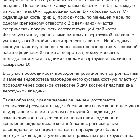
впадины. Поворачивают чашку таким образом, чтобы на каждую
из костей таза (А - подвздошная кость, В - лобковая кость, С -
седалищная кость, фиг. 1) приходилось, по меньшей мере, по
одному крепёжному отверстию 2 с величиной участка
сферической поверхности соответствующей этой кости.
Фиксируют чашку крепежными винтами в вертлужной впадине с
учетом угловой стабильности крепежных винтов. Необходимую
костную пластику проводят через сквозное отверстие 5 в верхней
части сферической чашки эндопротеза, между массивом
подвздошной кости, задними отделами вертлужной впадины и
козырьком 10.
В случае необходимости проведения ревизионной артропластики
и замены эндопротеза тазобедренного сустава костную пластику
проводят через сквозное отверстие 5 для костной пластики дна
вертлужной впадины.
Таким образом, предлагаемым решением достигается
технический результат в виде обеспечения возможности доступа к
дну, крыше и задним отделам вертлужной впадины для
замещения костных дефектов и повышения надежности
крепления эндопротеза в костной ткани с равномерным
распределением нагрузок на кости образующие область
вертлужной впадины, уменьшения травматизации окружающих