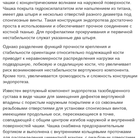
чашки с концентрическими волнами на наружной поверхности.
Чашка покрыта гидроксилапатитом или напылением из титана,
имеет два штыря и несколько отверстий разного диаметра под
спонгиозные винты. Такая конструкция эндопротеза достаточно
проста в использовании и обеспечивает прочное соединение с
костной тканью. Для профилактики прокручивания и первичной
нестабильности служат указанные два штыря.
Однако разделение функций прочности крепления и
стабильности ориентации относительно подлежащей кости
приводит к неравномерности распределения нагрузки на
подвздошную, лобковую и седалищную кости, что увеличивает
риск возникновения нестабильности вертлужного компонента.
Кроме того, увеличивается громоздкость и сложность конструкции
эндопротеза.
Известен вертлужный компонент эндопротеза тазобедренного
сустава в виде чашки для замещения дефектов вертлужной
впадины с пористым наружным покрытием и со сквозными
резьбовыми отверстиями для установки спонгиозных винтов,
имеющими продольные оси, пересекающиеся в точке,
совпадающей с общим центром изгибов наружной и внутренней
поверхностей чашки. Чашка снабжена предохранительным
бортиком и выполнена с внутренними кольцевыми проточками
для распределения цементной мантии, с резьбовым отверстием