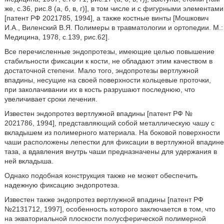
же, с.36, рис.8 (а, б, в, г)], в том числе и с фигурными элементами
[патент РФ 2021785, 1994], а также костные винты [Мошкович
И.А., Виленский В.Я. Полимеры в травматологии и ортопедии. М.:
Медицина, 1978, с.139, рис.62].
Все перечисленные эндопротезы, имеющие целью повышение
стабильности фиксации к кости, не обладают этим качеством в
достаточной степени. Мало того, эндопротезы вертлужной
впадины, несущие на своей поверхности кольцевые проточки,
при заколачивании их в кость разрушают последнюю, что
увеличивает сроки лечения.
Известен эндопротез вертлужной впадины [патент РФ №
2021786, 1994], представляющий собой металлическую чашу с
вкладышем из полимерного материала. На боковой поверхности
чаши расположены лепестки для фиксации в вертлужной впадине
таза, а вдавления внутрь чаши предназначены для удержания в
ней вкладыша.
Однако подобная конструкция также не может обеспечить
надежную фиксацию эндопротеза.
Известен также эндопротез вертлужной впадины [патент РФ
№2131712, 1997], особенность которого заключается в том, что
на экваториальной плоскости полусферической полимерной