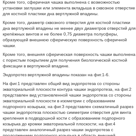
Кроме того, сферичная чашка выполнена с возможностью
установки заглушки или элемента вкладыша в сквозное отверстие
для костной пластики дна вертлужной впадины.
Кроме того, диаметр сквозного отверстия для костной пластики
дна вертлужной впадины не менее двух диаметров отверстий для
крепёжных винтов и не более 0,75 диаметра полусферы,
образующей внешнюю сферическую поверхность сферичной
чашки.
Кроме того, внешняя сферическая поверхность чашки выполнена
с пористым покрытием для получения биологической костной
фиксации в вертлужной впадине.
Эндопротез вертлужной впадины показан на фиг.1-6.
На фиг.1 представлен общий вид эндопротеза со стороны
экваториальной плоскости контура чашки эндопротеза, на фиг.2
представлен вид установленной чашки эндопротеза со стороны
экваториальной плоскости в изометрии с образованием
подпорного козырька; на фиг.3 представлен схематичный разрез
чашки эндопротеза плоскостью симметрии отверстия для винта
крепления в подвздошной кости с образованием подпорного
козырька до кромки экваториальной плоскости; на фиг.4
представлен аналогичный разрез чашки эндопротеза с
продолжением подпорного козырька в область внешней