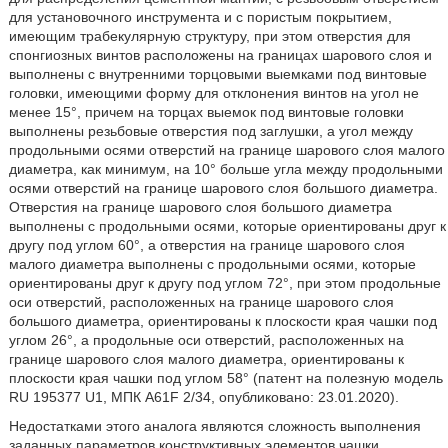
для установочного инструмента и с пористым покрытием,
имеющим трабекулярную структуру, при этом отверстия для
спонгиозных винтов расположены на границах шарового слоя и
выполнены с внутренними торцовыми выемками под винтовые
головки, имеющими форму для отклонения винтов на угол не
менее 15°, причем на торцах выемок под винтовые головки
выполнены резьбовые отверстия под заглушки, а угол между
продольными осями отверстий на границе шарового слоя малого
диаметра, как минимум, на 10° больше угла между продольными
осями отверстий на границе шарового слоя большого диаметра.
Отверстия на границе шарового слоя большого диаметра
выполнены с продольными осями, которые ориентированы друг к
другу под углом 60°, а отверстия на границе шарового слоя
малого диаметра выполнены с продольными осями, которые
ориентированы друг к другу под углом 72°, при этом продольные
оси отверстий, расположенных на границе шарового слоя
большого диаметра, ориентированы к плоскости края чашки под
углом 26°, а продольные оси отверстий, расположенных на
границе шарового слоя малого диаметра, ориентированы к
плоскости края чашки под углом 58° (патент на полезную модель
RU 195377 U1, МПК A61F 2/34, опубликовано: 23.01.2020).
Недостатками этого аналога являются сложность выполнения
заданных параметров конструктивных элементов чашки