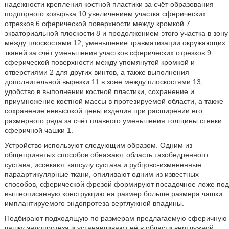
надежности крепления костной пластики за счёт образования
подпорного козырька 10 увеличением участка сферических
отрезков 6 сферической поверхности между кромкой 7
экваториальной плоскости 8 и продолжением этого участка в зону
между плоскостями 12, уменьшение травматизации окружающих
тканей за счёт уменьшения участков сферических отрезков 9
сферической поверхности между упомянутой кромкой и
отверстиями 2 для других винтов, а также выполнения
дополнительной вырезки 11 в зоне между плоскостями 13,
удобство в выполнении костной пластики, сохранение и
приумножение костной массы в протезируемой области, а также
сохранение невысокой цены изделия при расширении его
размерного ряда за счёт плавного уменьшения толщины стенки
сферичной чашки 1.
Устройство используют следующим образом. Одним из
общепринятых способов обнажают область тазобедренного
сустава, иссекают капсулу сустава и рубцово-измененные
параартикулярные ткани, опиливают одним из известных
способов, сферической фрезой формируют посадочное ложе под
вышеописанную конструкцию на размер больше размера чашки
имплантируемого эндопротеза вертлужной впадины.
Подбирают подходящую по размерам предлагаемую сферичную
чашку эндопротеза и устанавливают её в области вертлужной