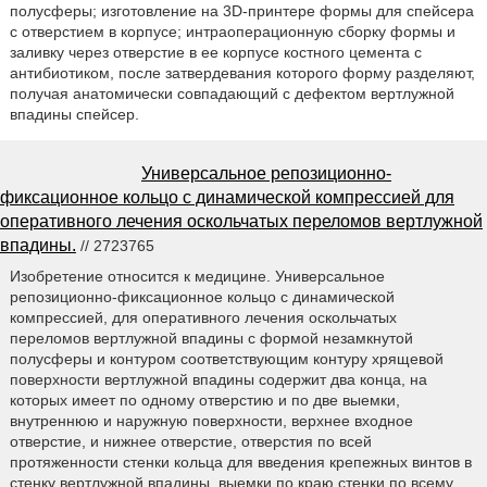
полусферы; изготовление на 3D-принтере формы для спейсера
с отверстием в корпусе; интраоперационную сборку формы и
заливку через отверстие в ее корпусе костного цемента с
антибиотиком, после затвердевания которого форму разделяют,
получая анатомически совпадающий с дефектом вертлужной
впадины спейсер.
Универсальное репозиционно-
фиксационное кольцо с динамической компрессией для
оперативного лечения оскольчатых переломов вертлужной
впадины.
// 2723765
Изобретение относится к медицине. Универсальное
репозиционно-фиксационное кольцо с динамической
компрессией, для оперативного лечения оскольчатых
переломов вертлужной впадины с формой незамкнутой
полусферы и контуром соответствующим контуру хрящевой
поверхности вертлужной впадины содержит два конца, на
которых имеет по одному отверстию и по две выемки,
внутреннюю и наружную поверхности, верхнее входное
отверстие, и нижнее отверстие, отверстия по всей
протяженности стенки кольца для введения крепежных винтов в
стенку вертлужной впадины, выемки по краю стенки по всему