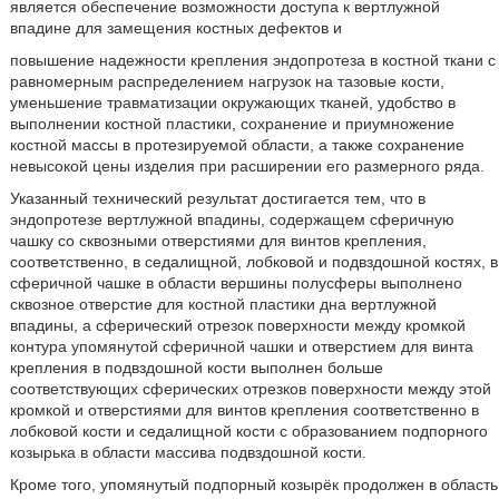
является обеспечение возможности доступа к вертлужной
впадине для замещения костных дефектов и
повышение надежности крепления эндопротеза в костной ткани с
равномерным распределением нагрузок на тазовые кости,
уменьшение травматизации окружающих тканей, удобство в
выполнении костной пластики, сохранение и приумножение
костной массы в протезируемой области, а также сохранение
невысокой цены изделия при расширении его размерного ряда.
Указанный технический результат достигается тем, что в
эндопротезе вертлужной впадины, содержащем сферичную
чашку со сквозными отверстиями для винтов крепления,
соответственно, в седалищной, лобковой и подвздошной костях, в
сферичной чашке в области вершины полусферы выполнено
сквозное отверстие для костной пластики дна вертлужной
впадины, а сферический отрезок поверхности между кромкой
контура упомянутой сферичной чашки и отверстием для винта
крепления в подвздошной кости выполнен больше
соответствующих сферических отрезков поверхности между этой
кромкой и отверстиями для винтов крепления соответственно в
лобковой кости и седалищной кости с образованием подпорного
козырька в области массива подвздошной кости.
Кроме того, упомянутый подпорный козырёк продолжен в область