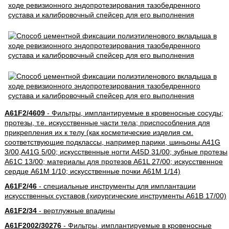
A61F2/4609
- Фильтры, имплантируемые в кровеносные сосуды;
протезы, т.е. искусственные части тела; приспособления для
прикрепления их к телу (как косметические изделия см.
соответствующие подклассы, например парики, шиньоны A41G
3/00,A41G 5/00; искусственные ногти A45D 31/00; зубные протезы
A61C 13/00; материалы для протезов A61L 27/00; искусственное
сердце A61M 1/10; искусственные почки A61M 1/14)
A61F2/46
- специальные инструменты для имплантации
искусственных суставов (хирургические инструменты A61B 17/00)
A61F2/34
- вертлужные впадины
A61F2002/30276
- Фильтры, имплантируемые в кровеносные