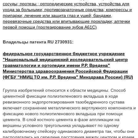
сосуды; протезы ; ортопедические устройства, устройства для
ухода за больными; противозачаточные средства; компрессы и
припарки; лечение или защита глаз и ушей; бандажи,
перевязочные средства или впитывающие прокладки; аптечки
первой помощи (протезирование зубов A61C)
Владельцы патента RU 2730931:
федеральное государственное бюджетное учреждение
"Национальный медицинский исследовательский центр
травматологии и ортопедии имени Р.Р. Вредена"
Министерства здравоохранения Российской Федерации
(ФГБУ "НМИЦ ТО им. Р.Р. Вредена" Минздрава России) (RU)
Группа изобретений относится к области медицины. Способ
цементной фиксации полиэтиленового вкладыша в ходе
ревизионного эндопротезирования тазобедренного сустава
включает сохранение металлического вертлужного компонента и
фиксацию нового полиэтиленового вкладыша при помощи
цемента. В слой костного цемента в фазе аппликации на
вершины условного треугольника укладывают по одному
калибровочному спейсеру одинакового диаметра так, чтобы они
располагались на середине расстояния между центром и краем