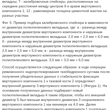
вкладыш; 7 - калибровочные спейсеры, расположенные на
середине расстояния между центром 8 и краем вертлужного
компонента 1; 12 - равномерная толщина цементной мантии на
разных участках.
Фиг. 5. Пример подбора калибровочного спейсера в зависимости
от диаметра полиэтиленового вкладыша, где: а - разница между
внутренним диаметром вертлужного компонента и наружным
диаметром полиэтиленового вкладыша: 2,0 мм + 2,0 мм = 4,0 мм;
б - разница между внутренним диаметром вертлужного
компонента и наружным диаметром полиэтиленового вкладыша:
2,5 мм + 2,5 мм = 5,0 мм; в - разница между внутренним
диаметром вертлужного компонента и наружным диаметром
полиэтиленового вкладыша: 3,0 мм + 3,0 мм = 6,0 мм
Способ осуществляется следующим образом: в ходе операции
ревизионного эндопротезирования тазобедренного сустава после
получения убедительных данных о стабильности фиксации
вертлужного компонента 1 к тазовой кости 2 определяют
внутренний диаметр 3 вертлужного компонента 1 (Фигура 1). На
основании полученных данных подбирают новый
полиэтиленовый вкладыш 4 таким образом, чтобы его внешний
диаметр 5 был меньше внутреннего диаметра 3 сохраняемого
вертлужного компонента 1 как минимум на 4,0 мм. Далее
внутреннюю поверхность вертлужного компонента 1 тщательно