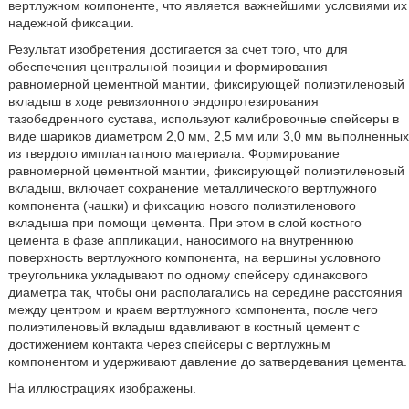
вертлужном компоненте, что является важнейшими условиями их
надежной фиксации.
Результат изобретения достигается за счет того, что для
обеспечения центральной позиции и формирования
равномерной цементной мантии, фиксирующей полиэтиленовый
вкладыш в ходе ревизионного эндопротезирования
тазобедренного сустава, используют калибровочные спейсеры в
виде шариков диаметром 2,0 мм, 2,5 мм или 3,0 мм выполненных
из твердого имплантатного материала. Формирование
равномерной цементной мантии, фиксирующей полиэтиленовый
вкладыш, включает сохранение металлического вертлужного
компонента (чашки) и фиксацию нового полиэтиленового
вкладыша при помощи цемента. При этом в слой костного
цемента в фазе аппликации, наносимого на внутреннюю
поверхность вертлужного компонента, на вершины условного
треугольника укладывают по одному спейсеру одинакового
диаметра так, чтобы они располагались на середине расстояния
между центром и краем вертлужного компонента, после чего
полиэтиленовый вкладыш вдавливают в костный цемент с
достижением контакта через спейсеры с вертлужным
компонентом и удерживают давление до затвердевания цемента.
На иллюстрациях изображены.