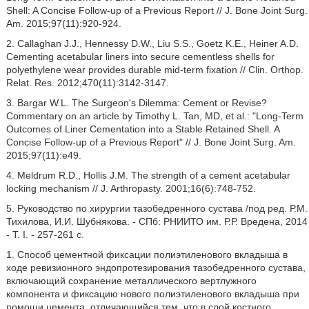
Shell: A Concise Follow-up of a Previous Report // J. Bone Joint Surg.
Am. 2015;97(11):920-924.
2. Callaghan J.J., Hennessy D.W., Liu S.S., Goetz K.E., Heiner A.D.
Cementing acetabular liners into secure cementless shells for
polyethylene wear provides durable mid-term fixation // Clin. Orthop.
Relat. Res. 2012;470(11):3142-3147.
3. Bargar W.L. The Surgeon's Dilemma: Cement or Revise?
Commentary on an article by Timothy L. Tan, MD, et al.: "Long-Term
Outcomes of Liner Cementation into a Stable Retained Shell. A
Concise Follow-up of a Previous Report" // J. Bone Joint Surg. Am.
2015;97(11):e49.
4. Meldrum R.D., Hollis J.M. The strength of a cement acetabular
locking mechanism // J. Arthropasty. 2001;16(6):748-752.
5. Руководство по хирургии тазобедренного сустава /под ред. Р.М.
Тихилова, И.И. Шубнякова. - СПб: РНИИТО им. Р.Р. Вредена, 2014
- Т. I. - 257-261 с.
1. Способ цементной фиксации полиэтиленового вкладыша в
ходе ревизионного эндопротезирования тазобедренного сустава,
включающий сохранение металлического вертлужного
компонента и фиксацию нового полиэтиленового вкладыша при
помощи цемента, отличающийся тем, что в слой костного