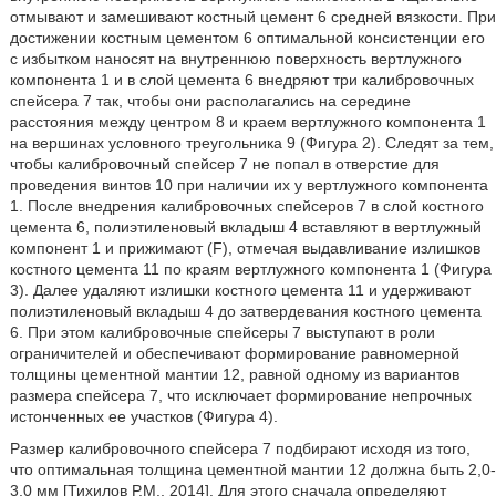
отмывают и замешивают костный цемент 6 средней вязкости. При
достижении костным цементом 6 оптимальной консистенции его
с избытком наносят на внутреннюю поверхность вертлужного
компонента 1 и в слой цемента 6 внедряют три калибровочных
спейсера 7 так, чтобы они располагались на середине
расстояния между центром 8 и краем вертлужного компонента 1
на вершинах условного треугольника 9 (Фигура 2). Следят за тем,
чтобы калибровочный спейсер 7 не попал в отверстие для
проведения винтов 10 при наличии их у вертлужного компонента
1. После внедрения калибровочных спейсеров 7 в слой костного
цемента 6, полиэтиленовый вкладыш 4 вставляют в вертлужный
компонент 1 и прижимают (F), отмечая выдавливание излишков
костного цемента 11 по краям вертлужного компонента 1 (Фигура
3). Далее удаляют излишки костного цемента 11 и удерживают
полиэтиленовый вкладыш 4 до затвердевания костного цемента
6. При этом калибровочные спейсеры 7 выступают в роли
ограничителей и обеспечивают формирование равномерной
толщины цементной мантии 12, равной одному из вариантов
размера спейсера 7, что исключает формирование непрочных
истонченных ее участков (Фигура 4).
Размер калибровочного спейсера 7 подбирают исходя из того,
что оптимальная толщина цементной мантии 12 должна быть 2,0-
3,0 мм [Тихилов Р.М., 2014]. Для этого сначала определяют