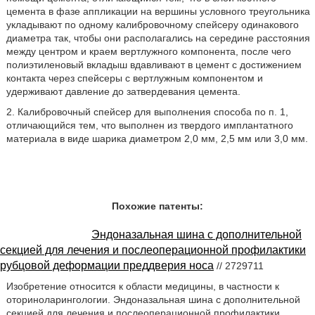
цемента в фазе аппликации на вершины условного треугольника
укладывают по одному калибровочному спейсеру одинакового
диаметра так, чтобы они располагались на середине расстояния
между центром и краем вертлужного компонента, после чего
полиэтиленовый вкладыш вдавливают в цемент с достижением
контакта через спейсеры с вертлужным компонентом и
удерживают давление до затвердевания цемента.
2. Калибровочный спейсер для выполнения способа по п. 1,
отличающийся тем, что выполнен из твердого имплантатного
материала в виде шарика диаметром 2,0 мм, 2,5 мм или 3,0 мм.
Похожие патенты:
Эндоназальная шина с дополнительной
секцией для лечения и послеоперационной профилактики
рубцовой деформации преддверия носа
// 2729711
Изобретение относится к области медицины, в частности к
оториноларингологии. Эндоназальная шина с дополнительной
секцией для лечения и послеоперационной профилактики