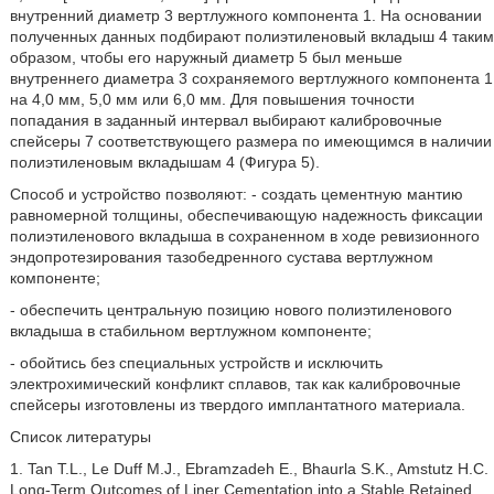
внутренний диаметр 3 вертлужного компонента 1. На основании
полученных данных подбирают полиэтиленовый вкладыш 4 таким
образом, чтобы его наружный диаметр 5 был меньше
внутреннего диаметра 3 сохраняемого вертлужного компонента 1
на 4,0 мм, 5,0 мм или 6,0 мм. Для повышения точности
попадания в заданный интервал выбирают калибровочные
спейсеры 7 соответствующего размера по имеющимся в наличии
полиэтиленовым вкладышам 4 (Фигура 5).
Способ и устройство позволяют: - создать цементную мантию
равномерной толщины, обеспечивающую надежность фиксации
полиэтиленового вкладыша в сохраненном в ходе ревизионного
эндопротезирования тазобедренного сустава вертлужном
компоненте;
- обеспечить центральную позицию нового полиэтиленового
вкладыша в стабильном вертлужном компоненте;
- обойтись без специальных устройств и исключить
электрохимический конфликт сплавов, так как калибровочные
спейсеры изготовлены из твердого имплантатного материала.
Список литературы
1. Tan T.L., Le Duff M.J., Ebramzadeh E., Bhaurla S.K., Amstutz H.C.
Long-Term Outcomes of Liner Cementation into a Stable Retained