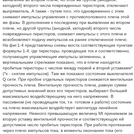
катодной) второго числа поврежденных тиристоров, отключают
выпрямитель. А также - путем того, что одновременно с этим
снимают импульсы управления с противоположного плеча этой
же фазы. В дополнение к последнему при выявлении во втором
плече, но другой группы (анодной, катодной) второго числа
поврежденных тиристоров, снимают импульсы с этого плеча и
возобновляют подачу импульсов на ранее отключенное плечо.
На фиг.1-4 представлены схемы моста соответствующие пунктам
формулы 1-4, где тиристоры, проводящие ток и соответственно,
получающие управляющие импульсы затемнены, а
вертикальными стрелками показано, что в плече находятся
пробитые тиристоры с числом между первой и второй уставками*
(*x - снятие импульсов). Там же показано состояние выключателя
Q сети. При пробое отдельных тиристоров снижается вентильная
прочность плеча. Вентильную прочность плеча, равную сумме
допустимых значений всех его тиристоров, выбирают большей
максимально воздействующему на него напряжению. В
пассивном (не проводящем ток, т.е. готовом к работе) состоянии
на плечо максимально воздействует амплитуда линейное
напряжение. Немного превышающую величину Mt принимаем за
вторую уставку вентильной прочности и соответствующую ей
допустимое число пробитых тиристоров. При работе-протекании
через плечо импульсов тока, в моменты окончании тока (его