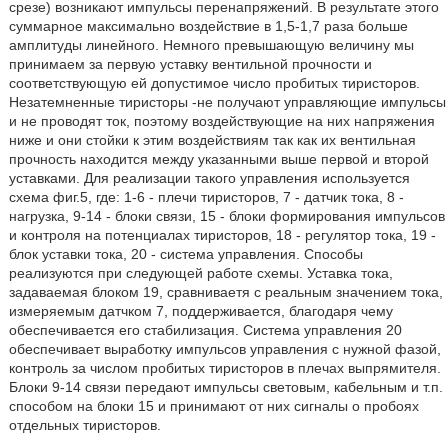
срезе) возникают импульсы перенапряжений. В результате этого
суммарное максимально воздействие в 1,5-1,7 раза больше
амплитуды линейного. Немного превышающую величину мы
принимаем за первую уставку вентильной прочности и
соответствующую ей допустимое число пробитых тиристоров.
Незатемненные тиристоры -не получают управляющие импульсы
и не проводят ток, поэтому воздействующие на них напряжения
ниже и они стойки к этим воздействиям так как их вентильная
прочность находится между указанными выше первой и второй
уставками. Для реализации такого управления используется
схема фиг.5, где: 1-6 - плечи тиристоров, 7 - датчик тока, 8 -
нагрузка, 9-14 - блоки связи, 15 - блоки формирования импульсов
и контроля на потенциалах тиристоров, 18 - регулятор тока, 19 -
блок уставки тока, 20 - система управления. Способы
реализуются при следующей работе схемы. Уставка тока,
задаваемая блоком 19, сравниваетя с реальным значением тока,
измеряемым датчком 7, поддерживается, благодаря чему
обеспечивается его стабилизация. Система управления 20
обеспечивает выработку импульсов управления с нужной фазой,
контроль за числом пробитых тиристоров в плечах выпрямителя.
Блоки 9-14 связи передают импульсы световым, кабельным и т.п.
способом на блоки 15 и принимают от них сигналы о пробоях
отдельных тиристоров.