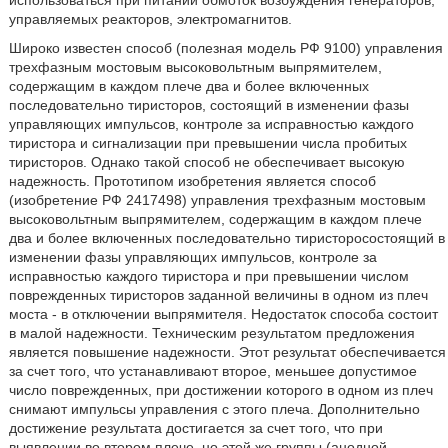
использоваться при питании обмоток возбуждения генераторов,
управляемых реакторов, электромагнитов.
Широко известен способ (полезная модель РФ 9100) управления
трехфазным мостовым высоковольтным выпрямителем,
содержащим в каждом плече два и более включенных
последовательно тиристоров, состоящий в изменении фазы
управляющих импульсов, контроле за исправностью каждого
тиристора и сигнализации при превышении числа пробитых
тиристоров. Однако такой способ не обеспечивает высокую
надежность. Прототипом изобретения является способ
(изобретение РФ 2417498) управления трехфазным мостовым
высоковольтным выпрямителем, содержащим в каждом плече
два и более включенных последовательно тиристоросостоящий в
изменении фазы управляющих импульсов, контроле за
исправностью каждого тиристора и при превышении числом
поврежденных тиристоров заданной величины в одном из плеч
моста - в отключении выпрямителя. Недостаток способа состоит
в малой надежности. Техническим результатом предложения
является повышение надежности. Этот результат обеспечивается
за счет того, что устанавливают второе, меньшее допустимое
число поврежденных, при достижении которого в одном из плеч
снимают импульсы управления с этого плеча. Дополнительно
достижение результата достигается за счет того, что при
выявлении во втором плече, но этой же группы (анодной,