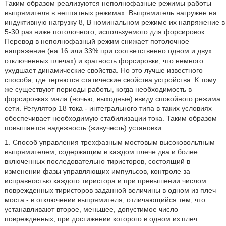
Таким образом реализуются неполнофазные режимы работы
выпрямителя в нештатных режимах. Выпрямитель нагружен на
индуктивную нагрузку 8, В номинальном режиме их напряжение в
5-30 раз ниже потолочного, используемого для форсировок.
Перевод в неполнофазный режим снижает потолочное
напряжение (на 16 или 33% при соответственно одном и двух
отключенных плечах) и кратность форсировки, что немного
ухудшает динамические свойства. Но это лучше известного
способа, где теряются статические свойства устройства. К тому
же существуют периоды работы, когда необходимость в
форсировках мала (ночью, выходные) ввиду спокойного режима
сети. Регулятор 18 тока - интегрального типа в таких условиях
обеспечивает необходимую стабилизации тока. Таким образом
повышается надежность (живучесть) установки.
1. Способ управления трехфазным мостовым высоковольтным
выпрямителем, содержащим в каждом плече два и более
включенных последовательно тиристоров, состоящий в
изменении фазы управляющих импульсов, контроле за
исправностью каждого тиристора и при превышении числом
поврежденных тиристоров заданной величины в одном из плеч
моста - в отключении выпрямителя, отличающийся тем, что
устанавливают второе, меньшее, допустимое число
поврежденных, при достижении которого в одном из плеч