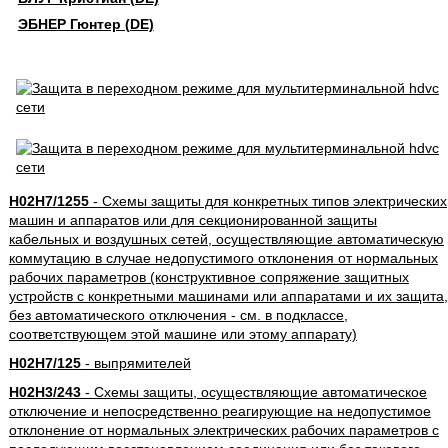
ЭБНЕР Гюнтер (DE)
H02H7/1255
- Схемы защиты для конкретных типов электрических
машин и аппаратов или для секционированной защиты
кабельных и воздушных сетей, осуществляющие автоматическую
коммутацию в случае недопустимого отклонения от нормальных
рабочих параметров (конструктивное сопряжение защитных
устройств с конкретными машинами или аппаратами и их защита,
без автоматического отключения - см. в подклассе,
соответствующем этой машине или этому аппарату)
H02H7/125
- выпрямителей
H02H3/243
- Схемы защиты, осуществляющие автоматическое
отключение и непосредственно реагирующие на недопустимое
отклонение от нормальных электрических рабочих параметров с