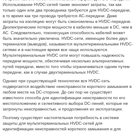
Использование HVDC-сетей также экономит затраты, так как
только один или два проводника требуются для HVDC-передачи,
в то время как три провода требуются AC-передачи. Даже
затраты на изоляцию могут быть сэкономлены в HVDC-передаче.
Диэлектрические потери мощности в кабелях меньше в DC, чем в
АС. Следовательно, токонесущая способность кабелей может
быть значительно увеличена. HVDC-сети, имеющие более двух
терминалов (выводов), называются мультитерминальными HVDC-
сетями и в настоящее время все чаще используются.
Мультитерминальные HVDC сети могут повышать надежность
передачи мощности, обеспечивая несколько альтернативных
путей передачи, вместо того чтобы ограничиваться одним путем
передачи, как в случае двухтерминальных HVDC.
Однако при существующей технологии вся HVDC-сеть
подвергается воздействию неисправности короткого замыкания в
любом месте на DC-стороне. До сих пор не существует
известного способа для идентификации неисправности по его
местоположению и селективного выбора DC-линий, которые не
затронуты неисправностью, и продолжения их эксплуатации.
Поэтому существует настоятельная потребность в системе
защиты для мультитерминальных HVDC-сетей для
идентификации неисправностей короткого замыкания и для