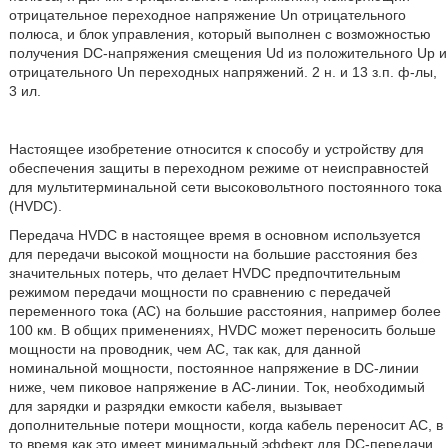
отрицательное переходное напряжение Un отрицательного
полюса, и блок управления, который выполнен с возможностью
получения DC-напряжения смещения Ud из положительного Up и
отрицательного Un переходных напряжений. 2 н. и 13 з.п. ф-лы,
3 ил.
Настоящее изобретение относится к способу и устройству для
обеспечения защиты в переходном режиме от неисправностей
для мультитерминальной сети высоковольтного постоянного тока
(HVDC).
Передача HVDC в настоящее время в основном используется
для передачи высокой мощности на большие расстояния без
значительных потерь, что делает HVDC предпочтительным
режимом передачи мощности по сравнению с передачей
переменного тока (АС) на большие расстояния, например более
100 км. В общих применениях, HVDC может переносить больше
мощности на проводник, чем AC, так как, для данной
номинальной мощности, постоянное напряжение в DC-линии
ниже, чем пиковое напряжение в АC-линии. Ток, необходимый
для зарядки и разрядки емкости кабеля, вызывает
дополнительные потери мощности, когда кабель переносит AC, в
то время как это имеет минимальный эффект для DC-передачи.