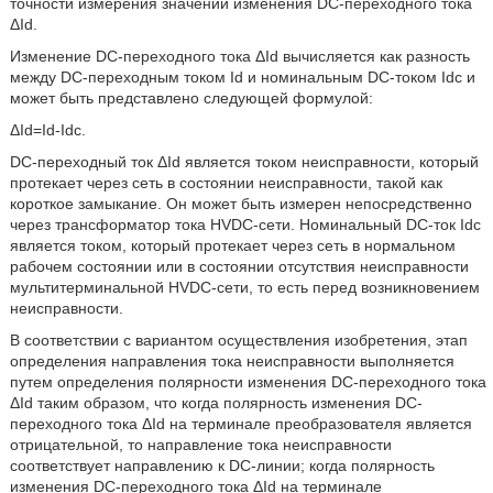
точности измерения значений изменения DC-переходного тока
ΔId.
Изменение DC-переходного тока ΔId вычисляется как разность
между DC-переходным током Id и номинальным DC-током Idc и
может быть представлено следующей формулой:
ΔId=Id-Idc.
DC-переходный ток ΔId является током неисправности, который
протекает через сеть в состоянии неисправности, такой как
короткое замыкание. Он может быть измерен непосредственно
через трансформатор тока HVDC-сети. Номинальный DC-ток Idc
является током, который протекает через сеть в нормальном
рабочем состоянии или в состоянии отсутствия неисправности
мультитерминальной HVDC-сети, то есть перед возникновением
неисправности.
В соответствии с вариантом осуществления изобретения, этап
определения направления тока неисправности выполняется
путем определения полярности изменения DC-переходного тока
ΔId таким образом, что когда полярность изменения DC-
переходного тока ΔId на терминале преобразователя является
отрицательной, то направление тока неисправности
соответствует направлению к DC-линии; когда полярность
изменения DC-переходного тока ΔId на терминале