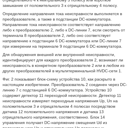
отрицательного 4 к нейтральному 5 полюсу или короткое
замыкание от положительного 3 к отрицательному 4 полюсу.
Определение направления тока неисправности выполняется в
преобразователе, а также в подстанции DC-коммутатора.
Направление тока неисправности соответствует направлению
либо к преобразователю 2, либо к DC-линии 7, если смотреть от
терминала 8 преобразователя 2, либо оно соответствует
направлению к подстанции 6 DC-коммутатора или DC-линии 7
при измерении на терминале 9 подстанции 6 DC-коммутатора.
Для обнаружения внешней или внутренней неисправности,
идентифицируют для каждого преобразователя 2, возникает ли
неисправность в конкретном преобразователе 2 или в любом из
других преобразователей в мультитерминальной HVDC-сети 1.
Фиг. 2 показывает блок-схему устройства 10, как раскрыто в
настоящем изобретении. Преобразователь 2 соединен через DC-
линию 7 с подстанцией 6 DC-коммутатора. Устройство 10
содержит детектор 11 переходной неисправности. Детектор 11
неисправности измеряет переходные напряжения Up, Un на
положительном 3 и отрицательном 4 полюсах посредством
датчика 12 положительного напряжения и датчика 13
отрицательного напряжения, соответственно. Блок 14
управления получает DC-напряжение смещения Ud из