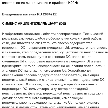
электрических линий, машин и приборов H02H)
Владельцы патента RU 2664711:
СИМЕНС АКЦИЕНГЕЗЕЛЛЬШАФТ (DE)
Изобретение относится к области электротехники. Технический
результат, заключающийся в обеспечении селективной работы
сети, достигается за счет того, что способ содержит этап
измерения DC-напряжения смещения Ud, имеющего полярность
и значение, этап определения того, существует ли неисправность
короткого замыкания, путем сравнения DC-напряжения
смещения Ud с пороговым напряжением смещения Ut и этап
идентификации типа неисправности на основании полярности и
значения DC-напряжения смещения Ud. Устройство для
обеспечения способа содержит преобразователь, имеющий
положительный полюс и отрицательный полюс, подстанцию DC-
коммутатора, DC-линию, соединяющую преобразователь и
подстанцию DC-коммутатора, и детектор переходной
неисправности. Детектор переходной неисправности содержит
датчик положительного напряжения, измеряющий
положительное переходное напряжение Up положительного
полюса, и датчик отрицательного напряжения, измеряющий