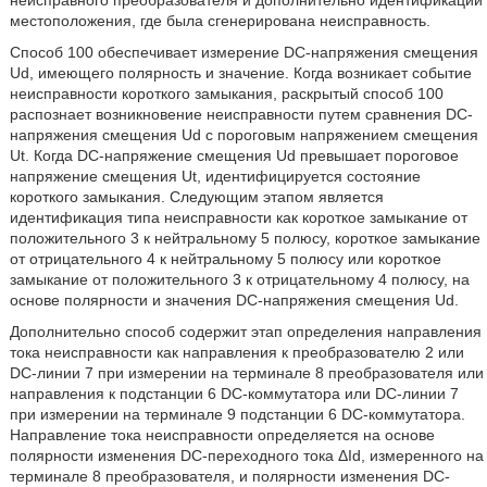
неисправного преобразователя и дополнительно идентификации
местоположения, где была сгенерирована неисправность.
Способ 100 обеспечивает измерение DC-напряжения смещения
Ud, имеющего полярность и значение. Когда возникает событие
неисправности короткого замыкания, раскрытый способ 100
распознает возникновение неисправности путем сравнения DC-
напряжения смещения Ud с пороговым напряжением смещения
Ut. Когда DC-напряжение смещения Ud превышает пороговое
напряжение смещения Ut, идентифицируется состояние
короткого замыкания. Следующим этапом является
идентификация типа неисправности как короткое замыкание от
положительного 3 к нейтральному 5 полюсу, короткое замыкание
от отрицательного 4 к нейтральному 5 полюсу или короткое
замыкание от положительного 3 к отрицательному 4 полюсу, на
основе полярности и значения DC-напряжения смещения Ud.
Дополнительно способ содержит этап определения направления
тока неисправности как направления к преобразователю 2 или
DC-линии 7 при измерении на терминале 8 преобразователя или
направления к подстанции 6 DC-коммутатора или DC-линии 7
при измерении на терминале 9 подстанции 6 DC-коммутатора.
Направление тока неисправности определяется на основе
полярности изменения DC-переходного тока ΔId, измеренного на
терминале 8 преобразователя, и полярности изменения DC-