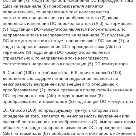
DC-линии (7); когда полярность изменения DC-переходного тока
(ΔId) на терминале (8) преобразователя является
положительной, то направление тока неисправности
соответствует направлению к преобразователю (2); когда
полярность изменения DC-переходного тока (ΔId) на терминале
(9) подстанции DC-коммутатора является положительной, то
направление тока неисправности на терминале (9) подстанции
DC-коммутатора соответствует направлению к DC-линии (7), и
когда полярность изменения DC-переходного тока (ΔId) на
терминале (9) подстанции DC-коммутатора является
отрицательной, то направление тока неисправности
соответствует направлению к подстанции (6) DC-коммутатора.
9. Способ (100) по любому из пп. 6-8, причем способ (100)
дополнительно содержит этап определения, является ли
неисправность внутренней или внешней по отношению к
преобразователю (2), путем сравнения полярностей изменения
DC-переходного тока (ΔId) между терминалом (8)
преобразователя и терминалом (9) подстанции DC-коммутатора.
10. Способ (100) по предыдущему пункту, в котором этап
определения того, является ли неисправность внутренней или
внешней по отношению к преобразователю (2), выполняют таким
образом, что когда полярность изменения DC-переходного тока
(ΔId) на терминале (8) преобразователя и полярность изменения