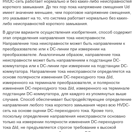
HVDC-сеть работает нормально и без каких-либо неисправностей
короткого замыкания. До тех пор пока напряжение смещения Ud
имеет значение меньшее, чем пороговое напряжение смещения,
это указывает на то, что система работает нормально без каких-
либо неисправностей короткого замыкания.
В другом варианте осуществления изобретения, способ содержит
этап определения направления тока неисправности.
Направление тока неисправности может быть направлением к
преобразователю или к DC-линии при измерении на
преобразователе. Аналогичным образом, направление тока
неисправности может быть направлением к подстанции DC-
коммутатора или к DC-линии при измерении на подстанции DC-
коммутатора. Направление тока неисправности определяется на
основе полярности изменения DC-переходного тока ΔId,
измеренного на терминале преобразователя, и полярности
изменения DC-переходного тока ΔId, измеренного на терминале
подстанции DC-коммутатора, для каждого из упомянутых выше
случаев. Способ обеспечивает быстродействующее определение
направления любого тока короткого замыкания через всю HVDC-
сеть на основе оценки DC-переходного тока. Кроме того,
поскольку определение направления неисправности основано
только на измерении полярности изменения DC-переходного
тока ΔId, не предъявляется строгое требование к высокой