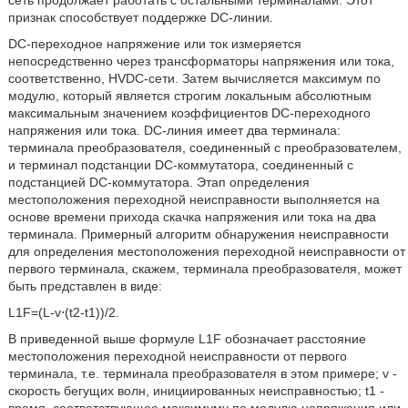
сеть продолжает работать с остальными терминалами. Этот
признак способствует поддержке DC-линии.
DC-переходное напряжение или ток измеряется
непосредственно через трансформаторы напряжения или тока,
соответственно, HVDC-сети. Затем вычисляется максимум по
модулю, который является строгим локальным абсолютным
максимальным значением коэффициентов DC-переходного
напряжения или тока. DC-линия имеет два терминала:
терминала преобразователя, соединенный с преобразователем,
и терминал подстанции DC-коммутатора, соединенный с
подстанцией DC-коммутатора. Этап определения
местоположения переходной неисправности выполняется на
основе времени прихода скачка напряжения или тока на два
терминала. Примерный алгоритм обнаружения неисправности
для определения местоположения переходной неисправности от
первого терминала, скажем, терминала преобразователя, может
быть представлен в виде:
L1F=(L-v⋅(t2-t1))/2.
В приведенной выше формуле L1F обозначает расстояние
местоположения переходной неисправности от первого
терминала, т.е. терминала преобразователя в этом примере; v -
скорость бегущих волн, инициированных неисправностью; t1 -