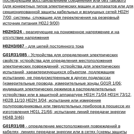
последующим восстановлением соединения или без такового
(для конкретных типов электрических машин и аппаратов или для
секционированной защиты кабельных и воздушных сетей H02H
7/00; системы, служащие для переключения на резервный
источник питания H02J 9/00)
H02H3/24
- реагирующие на пониженное напряжение и на
отсутствие напряжения
H02H3/087
- для цепей постоянного тока
G01R31/085
- Устройства для определения электрических
свойств; устройства для определения местоположения
электрических повреждений; устройства для электрических
испытаний, характеризующихся объектом, подлежащим
испытанию, не предусмотренным в других подклассах
(измерительные провода, измерительные зонды G01R 1/06;
индикация электрических режимов в распределительных
устройствах или в защитной аппаратуре H01H 71/04,H01H 73/12,
H02B 11/10,H02H 3/04; испытание или измерение
полупроводниковых или твердотельных приборов в процессе их
изготовления H01L 21/66; испытание линий передачи энергии
H04B 3/46)
G01R31/08
- определение местоположения повреждений в
кабелях, линиях передачи энергии или в сетях (схемы защиты