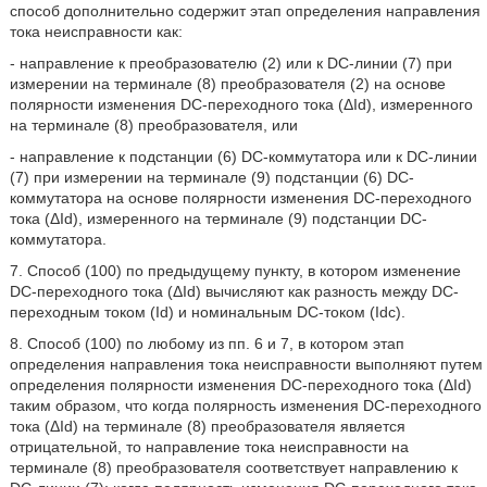
способ дополнительно содержит этап определения направления
тока неисправности как:
- направление к преобразователю (2) или к DC-линии (7) при
измерении на терминале (8) преобразователя (2) на основе
полярности изменения DC-переходного тока (ΔId), измеренного
на терминале (8) преобразователя, или
- направление к подстанции (6) DC-коммутатора или к DC-линии
(7) при измерении на терминале (9) подстанции (6) DC-
коммутатора на основе полярности изменения DC-переходного
тока (ΔId), измеренного на терминале (9) подстанции DC-
коммутатора.
7. Способ (100) по предыдущему пункту, в котором изменение
DC-переходного тока (ΔId) вычисляют как разность между DC-
переходным током (Id) и номинальным DC-током (Idc).
8. Способ (100) по любому из пп. 6 и 7, в котором этап
определения направления тока неисправности выполняют путем
определения полярности изменения DC-переходного тока (ΔId)
таким образом, что когда полярность изменения DC-переходного
тока (ΔId) на терминале (8) преобразователя является
отрицательной, то направление тока неисправности на
терминале (8) преобразователя соответствует направлению к