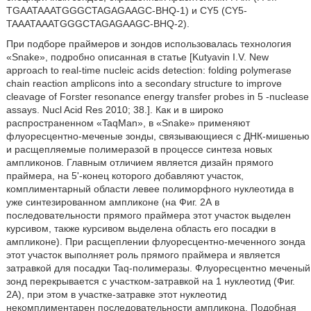
TGAATAAATGGGCTAGAGAAGC-BHQ-1) и CY5 (CY5-
TAAATAAATGGGCTAGAGAAGC-BHQ-2).
При подборе праймеров и зондов использовалась технология
«Snake», подробно описанная в статье [Kutyavin I.V. New
approach to real-time nucleic acids detection: folding polymerase
chain reaction amplicons into a secondary structure to improve
cleavage of Forster resonance energy transfer probes in 5 -nuclease
assays. Nucl Acid Res 2010; 38.]. Как и в широко
распространенном «TaqMan», в «Snake» применяют
флуоресцентно-меченые зонды, связывающиеся с ДНК-мишенью
и расщепляемые полимеразой в процессе синтеза новых
ампликонов. Главным отличием является дизайн прямого
праймера, на 5'-конец которого добавляют участок,
комплиментарный области левее полиморфного нуклеотида в
уже синтезированном ампликоне (на Фиг. 2А в
последовательности прямого праймера этот участок выделен
курсивом, также курсивом выделена область его посадки в
ампликоне). При расщеплении флуоресцентно-меченного зонда
этот участок выполняет роль прямого праймера и является
затравкой для посадки Taq-полимеразы. Флуоресцентно меченый
зонд перекрывается с участком-затравкой на 1 нуклеотид (Фиг.
2А), при этом в участке-затравке этот нуклеотид
некомплиментарен последовательности ампликона. Подобная