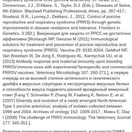
Zimmerman, J.J., D'Allaire, S., Taylor, D.J. (Eds.), Diseases of Swine,
9th Edition. Blackwell Publishing Professional, Ames, pp. 387-417.;
Rowland, R.R., Lunney,J., Dekkers, J., 2012. Control of porcine
reproductive and respiratory syndrome (PRRS) through genetic
improvements in disease resistance and tolerance. Frontiers in
Genetics. 3:260.]. Вакцинация для защиты от РРСС не достаточно
эффективна [Murtaugh MP, Genzow М (2011) Immunological
solutions for treatment and prevention of porcine reproductive and
respiratory syndrome (PRRS). Vaccine 29: 8192-8204; Geldhof MF,
Van Breedam W, De Jong E, Rodriguez AL, Karniychuk UU, et al.
(2013) Antibody response and maternal immunity upon boosting
PRRSV-immune sows with experimental farmspecific and commercial
PRRSV vaccines. Veterinary Microbiology 167: 260-271.], в первую
очередь из-за высокой степени антигенного и генетического
дрейфа в вирусных структурах и неструктурных вирусных белках
и способности вируса подавлять ранний врожденный иммунный
ответ [Fang Y, Schneider Р, Zhang W, Faaberg K, Nelson E, et al.
(2007) Diversity and evolution of a newly emerged North American
Type 1 porcine arterivirus: analysis of isolates collected between
1999 and 2004. Archives of virology 152: 1009-1017.; Mateu E, Diaz
I (2008) The challenge of PRRS immunology. The Veterinary Journal
177: 345-351.].
Развитие полногеномных методов анализа, в частности GWAS