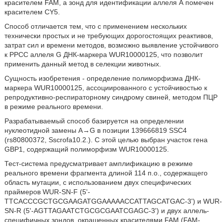
красителем FAM, а зонд для идентификации аллеля А помечен
красителем CY5.
Способ отличается тем, что с применением нескольких
технически простых и не требующих дорогостоящих реактивов,
затрат сил и времени методов, возможно выявление устойчивого
к РРСС аллеля G ДНК-маркера WUR10000125, что позволит
применить данный метод в селекции животных.
Сущность изобретения - определение полиморфизма ДНК-
маркера WUR10000125, ассоциированного с устойчивостью к
репродуктивно-респираторному синдрому свиней, методом ПЦР
в режиме реального времени.
Разрабатываемый способ базируется на определении
нуклеотидной замены A→G в позиции 139666819 SSC4
(rs80800372, Sscrofa10.2.). С этой целью выбран участок гена
GBP1, содержащий полиморфизм WUR10000125.
Тест-система предусматривает амплификацию в режиме
реального времени фрагмента длиной 114 п.о., содержащего
область мутации, с использованием двух специфических
праймеров WUR-SN-F (5'-
TTCACCCGCTGCGAAGATGGAAAAACCATTAGCATGAC-3') и WUR-
SN-R (5'-AGTTAGAATCTGCGCGAATCGAGC-3') и двух аллель-
специфичных зондов, окрашенных красителями FAM (FAM-