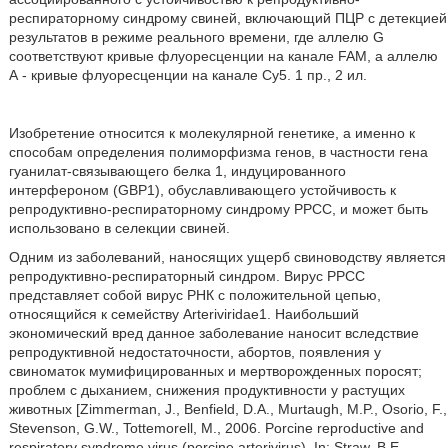
респираторному синдрому свиней, включающий ПЦР с детекцией
результатов в режиме реального времени, где аллелю G
соответствуют кривые флуоресценции на канале FAM, а аллелю
А - кривые флуоресценции на канале Су5. 1 пр., 2 ил.
Изобретение относится к молекулярной генетике, а именно к
способам определения полиморфизма генов, в частности гена
гуанилат-связывающего белка 1, индуцированного
интерфероном (GBP1), обуславливающего устойчивость к
репродуктивно-респираторному синдрому РРСС, и может быть
использовано в селекции свиней.
Одним из заболеваний, наносящих ущерб свиноводству является
репродуктивно-респираторный синдром. Вирус РРСС
представляет собой вирус РНК с положительной цепью,
относящийся к семейству Arteriviridae1. Наибольший
экономический вред данное заболевание наносит вследствие
репродуктивной недостаточности, абортов, появления у
свиноматок мумифицированных и мертворожденных поросят;
проблем с дыханием, снижения продуктивности у растущих
животных [Zimmerman, J., Benfield, D.A., Murtaugh, M.P., Osorio, F.,
Stevenson, G.W., Tottemorell, M., 2006. Porcine reproductive and
respiratory syndrome virus (porcine arterivirus). In: Straw, B.E.,