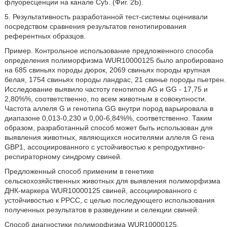
флуоресценции на канале Су5. (Фиг. 2Б).
5. Результативность разработанной тест-системы оценивали
посредством сравнения результатов генотипирования
референтных образцов.
Пример. Контрольное использование предложенного способа
определения полиморфизма WUR10000125 было апробировано
на 685 свиньях породы дюрок, 2069 свиньях породы крупная
белая, 1754 свиньях породы ландрас, 21 свинье породы пьетрен.
Исследование выявило частоту генотипов AG и GG - 17,75 и
2,80%%, соответственно, по всем животным в совокупности.
Частота аллеля G и генотипа GG внутри пород варьировала в
диапазоне 0,013-0,230 и 0,00-6,84%%, соответственно. Таким
образом, разработанный способ может быть использован для
выявления животных, являющихся носителями аллеля G гена
GBP1, ассоциированного с устойчивостью к репродуктивно-
респираторному синдрому свиней.
Предложенный способ применим в генетике
сельскохозяйственных животных для выявления полиморфизма
ДНК-маркера WUR10000125 свиней, ассоциированного с
устойчивостью к РРСС, с целью последующего использования
полученных результатов в разведении и селекции свиней.
Способ диагностики полиморфизма WUR10000125,