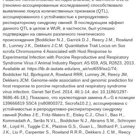
(геномно-ассоциированные исследования) способствовало
выявлению локуса количественных признаков (QTL),
ассоциированного с устойчивостью к репродуктивно-
респираторному синдрому свиней. В последующем эффект
данного QTL в целом и WUR, в частности, был успешно
подтвержден на свиньях различного генетического
происхождения [Boddicker N.J., Garrick D.J., Reecy J.M., Rowland
В., Lunney J.K., Dekkers J.C.M. Quantitative Trait Locus on Sus
scrofa Chromosome 4 Associated with Host Response to
Experimental Infection with Porcine Reproductive and Respiratory
Syndrome Virus // Animal Industry Report: AS 659, ASL R2823, 2013.
Available at: https://lib.dr.iastate.edu/ans_air/vol659/iss1/74;
Boddicker NJ, Bjorkquist A, Rowland RRR, Lunney JK, Reecy JM,
Dekkers JCM. Genome-wide association and genomic prediction for
host response to porcine reproductive and respiratory syndrome
virus infection. Genet Sel Evol. 2014. 46:1-14. doi: 10.1186/1297-
9686-46-18.]. Показано, что нуклеотидная замена A→G в позиции
139666819 SSC4 (rs80800372, Sscrofa10.2.), ассоциирована с
устойчивостью в репродуктивно-респираторному синдрому
свиней [Koltes J.E., Fritz-Waters Е., Eisley C.J., Choi I., Bao H.,
Kommadath A., Serão N.V.L., Boddicker N.J., Abrams S.M., Schroyen
M., Loyd H., Tuggle C.K., Plastow G.S., Guan L., Stothard P., Lunney
J.K., Liu P., Carpenter S., Rowland R.R.R., Dekkers J. С.M., Reecy