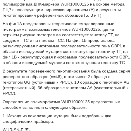
полиморфизма ДНК-маркера WUR10000125 на основе метода
ПЦР с последующим пиросеквенированием (А) и результаты
генотипирования референтных образцов (Б, В и Г).
На фиг.1А представлены теоретически смоделированные
гистограммы возможных генотипов WUR10000125, где на
верхнем рисунке гистограмма соответствует генотипу ТТ, на
среднем - ТС и на нижнем - СС. На фиг. 1Б представлена
результирующая пикограмма последовательности гена GBP1 в
области исследуемой мутации соответствующая генотипу ТТ, на
фиг. 1В - результирующая пикограмма последовательности GBP1
в области исследуемой мутации соответствующая генотипу ТС.
В результате проведенного генотипирования была создана серия
референтных образцов (n=48), в том числе 2 образца с
генотипом GG (устойчивый к РРСС), 10 образцов с генотипом AG
(гетерозиготный), 36 образцов с генотипом АА (чувствительный к
РРСС).
Определение полиморфизма WUR10000125 предложенным
способом выполняли следующим образом:
1. Исходя из локализации мутации были подобраны два
специфических праймера:
WUR-SN-F (5'-