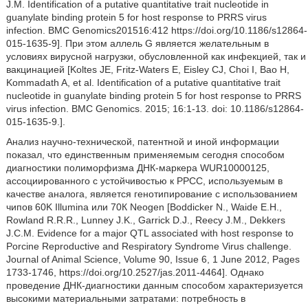
J.M. Identification of a putative quantitative trait nucleotide in
guanylate binding protein 5 for host response to PRRS virus
infection. BMC Genomics201516:412 https://doi.org/10.1186/s12864-
015-1635-9]. При этом аллель G является желательным в
условиях вирусной нагрузки, обусловленной как инфекцией, так и
вакцинацией [Koltes JE, Fritz-Waters Е, Eisley CJ, Choi I, Bao H,
Kommadath A, et al. Identification of a putative quantitative trait
nucleotide in guanylate binding protein 5 for host response to PRRS
virus infection. BMC Genomics. 2015; 16:1-13. doi: 10.1186/s12864-
015-1635-9.].
Анализ научно-технической, патентной и иной информации
показал, что единственным применяемым сегодня способом
диагностики полиморфизма ДНК-маркера WUR10000125,
ассоциированного с устойчивостью к РРСС, используемым в
качестве аналога, является генотипирование с использованием
чипов 60K Illumina или 70К Neogen [Boddicker N., Waide E.H.,
Rowland R.R.R., Lunney J.K., Garrick D.J., Reecy J.M., Dekkers
J.C.M. Evidence for a major QTL associated with host response to
Porcine Reproductive and Respiratory Syndrome Virus challenge.
Journal of Animal Science, Volume 90, Issue 6, 1 June 2012, Pages
1733-1746, https://doi.org/10.2527/jas.2011-4464]. Однако
проведение ДНК-диагностики данным способом характеризуется
высокими материальными затратами: потребность в