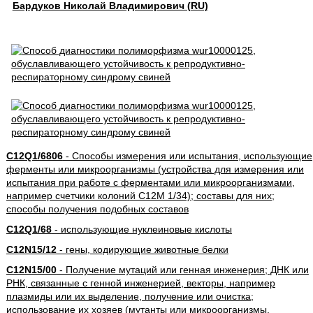
Бардуков Николай Владимирович (RU)
C12Q1/6806
- Способы измерения или испытания, использующие
ферменты или микроорганизмы (устройства для измерения или
испытания при работе с ферментами или микроорганизмами,
например счетчики колоний C12M 1/34); составы для них;
способы получения подобных составов
C12Q1/68
- использующие нуклеиновые кислоты
C12N15/12
- гены, кодирующие животные белки
C12N15/00
- Получение мутаций или генная инженерия; ДНК или
РНК, связанные с генной инженерией, векторы, например
плазмиды или их выделение, получение или очистка;
использование их хозяев (мутанты или микроорганизмы,