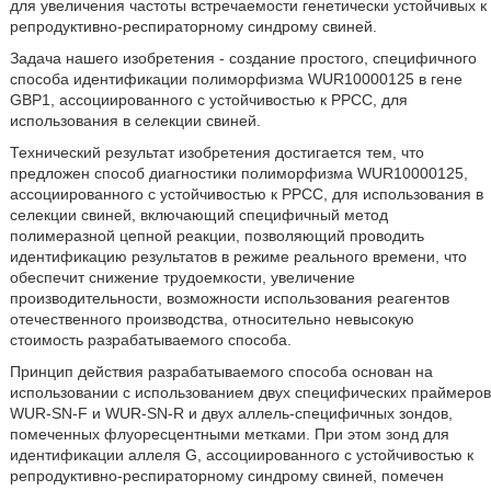
для увеличения частоты встречаемости генетически устойчивых к
репродуктивно-респираторному синдрому свиней.
Задача нашего изобретения - создание простого, специфичного
способа идентификации полиморфизма WUR10000125 в гене
GBP1, ассоциированного с устойчивостью к РРСС, для
использования в селекции свиней.
Технический результат изобретения достигается тем, что
предложен способ диагностики полиморфизма WUR10000125,
ассоциированного с устойчивостью к РРСС, для использования в
селекции свиней, включающий специфичный метод
полимеразной цепной реакции, позволяющий проводить
идентификацию результатов в режиме реального времени, что
обеспечит снижение трудоемкости, увеличение
производительности, возможности использования реагентов
отечественного производства, относительно невысокую
стоимость разрабатываемого способа.
Принцип действия разрабатываемого способа основан на
использовании с использованием двух специфических праймеров
WUR-SN-F и WUR-SN-R и двух аллель-специфичных зондов,
помеченных флуоресцентными метками. При этом зонд для
идентификации аллеля G, ассоциированного с устойчивостью к
репродуктивно-респираторному синдрому свиней, помечен