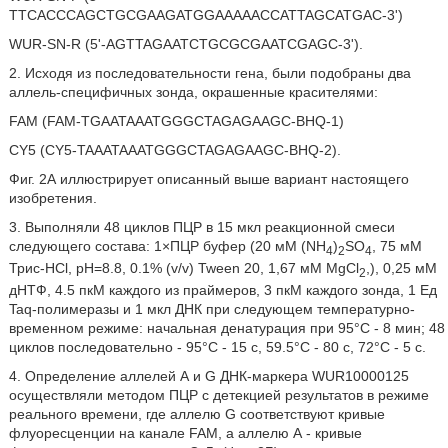
TTCACCCAGCTGCGAAGATGGAAAAACCATTAGCATGAC-3')
WUR-SN-R (5'-AGTTAGAATCTGCGCGAATCGAGC-3').
2. Исходя из последовательности гена, были подобраны два
аллель-специфичных зонда, окрашенные красителями:
FAM (FAM-TGAATAAATGGGCTAGAGAAGC-BHQ-1)
CY5 (CY5-TAAATAAATGGGCTAGAGAAGC-BHQ-2).
Фиг. 2А иллюстрирует описанный выше вариант настоящего
изобретения.
3. Выполняли 48 циклов ПЦР в 15 мкл реакционной смеси
следующего состава: 1×ПЦР буфер (20 мМ (NH
)
SO
, 75 мМ
4
2
4
Трис-HCl, рН=8.8, 0.1% (v/v) Tween 20, 1,67 мМ MgCl
,), 0,25 мМ
2
дНТФ, 4.5 пкМ каждого из праймеров, 3 пкМ каждого зонда, 1 Ед
Taq-полимеразы и 1 мкл ДНК при следующем температурно-
временном режиме: начальная денатурация при 95°С - 8 мин; 48
циклов последовательно - 95°С - 15 с, 59.5°С - 80 с, 72°С - 5 с.
4. Определение аллелей А и G ДНК-маркера WUR10000125
осуществляли методом ПЦР с детекцией результатов в режиме
реального времени, где аллелю G соответствуют кривые
флуоресценции на канале FAM, а аллелю А - кривые