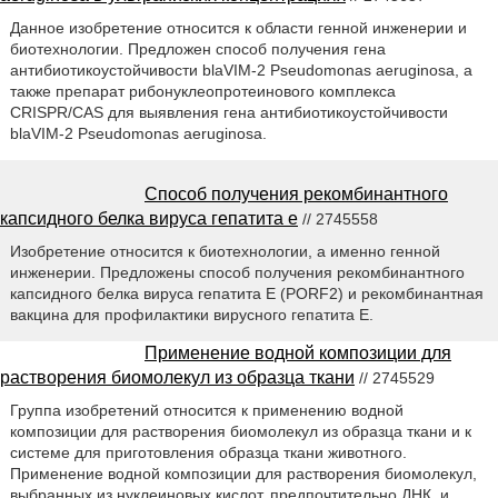
Данное изобретение относится к области генной инженерии и
биотехнологии. Предложен способ получения гена
антибиотикоустойчивости blaVIM-2 Pseudomonas aeruginosa, а
также препарат рибонуклеопротеинового комплекса
CRISPR/CAS для выявления гена антибиотикоустойчивости
blaVIM-2 Pseudomonas aeruginosa.
Способ получения рекомбинантного
капсидного белка вируса гепатита е
// 2745558
Изобретение относится к биотехнологии, а именно генной
инженерии. Предложены способ получения рекомбинантного
капсидного белка вируса гепатита Е (PORF2) и рекомбинантная
вакцина для профилактики вирусного гепатита Е.
Применение водной композиции для
растворения биомолекул из образца ткани
// 2745529
Группа изобретений относится к применению водной
композиции для растворения биомолекул из образца ткани и к
системе для приготовления образца ткани животного.
Применение водной композиции для растворения биомолекул,
выбранных из нуклеиновых кислот, предпочтительно ДНК, и