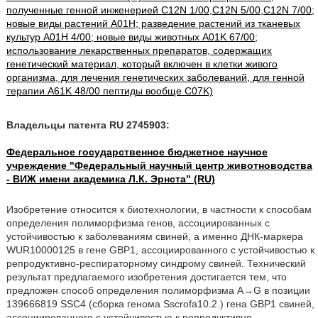
полученные генной инженерией C12N 1/00,C12N 5/00,C12N 7/00;
новые виды растений A01H; разведение растений из тканевых
культур A01H 4/00; новые виды животных A01K 67/00;
использование лекарственных препаратов, содержащих
генетический материал, который включен в клетки живого
организма, для лечения генетических заболеваний, для генной
терапии A61K 48/00 пептиды вообще C07K)
Владельцы патента RU 2745903:
Федеральное государственное бюджетное научное
учреждение "Федеральный научный центр животноводства
- ВИЖ имени академика Л.К. Эрнста" (RU)
Изобретение относится к биотехнологии, в частности к способам
определения полиморфизма генов, ассоциированных с
устойчивостью к заболеваниям свиней, а именно ДНК-маркера
WUR10000125 в гене GBP1, ассоциированного с устойчивостью к
репродуктивно-респираторному синдрому свиней. Технический
результат предлагаемого изобретения достигается тем, что
предложен способ определения полиморфизма A→G в позиции
139666819 SSC4 (сборка генома Sscrofa10.2.) гена GBP1 свиней,
ассоциированного с устойчивостью к репродуктивно-