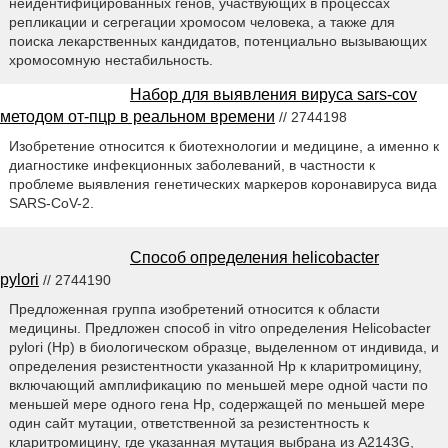
неидентифицированных генов, участвующих в процессах
репликации и сегрегации хромосом человека, а также для
поиска лекарственных кандидатов, потенциально вызывающих
хромосомную нестабильность.
Набор для выявления вируса sars-cov
методом от-пцр в реальном времени
// 2744198
Изобретение относится к биотехнологии и медицине, а именно к
диагностике инфекционных заболеваний, в частности к
проблеме выявления генетических маркеров коронавируса вида
SARS-CoV-2.
Способ определения helicobacter
pylori
// 2744190
Предложенная группа изобретений относится к области
медицины. Предложен способ in vitro определения Helicobacter
pylori (Hp) в биологическом образце, выделенном от индивида, и
определения резистентности указанной Hp к кларитромицину,
включающий амплификацию по меньшей мере одной части по
меньшей мере одного гена Hp, содержащей по меньшей мере
один сайт мутации, ответственной за резистентность к
кларитромицину, где указанная мутация выбрана из A2143G,