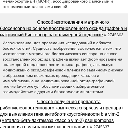
меланокортина 4 (MC4R), ассоциированного с мясными и
откормочными качествами свиней.
Способ изготовления матричного
биосенсора на основе восстановленного оксида графена и
матричный биосенсор на полимерной подложке
// 2745663
Использование: для проведения исследований в области
биотехнологий. Сущность изобретения заключается в том, что
изготовление матричного биологического сенсора на основе
восстановленного оксида графена включает формирование на
полимерной подложке пленки оксида графена, локальную
модификацию оксид-графеновой пленки по заданному рисунку
с образованием нескольких проводящих каналов и
иммобилизацию на модифицированной оксид-графеновой
пленке биомолекул, обеспечивающих избирательное
взаимодействие с другими биологическими агентами.
Способ получения препарата
рибонуклеопротеинового комплекса crispr/cas и препарат
для выявления гена антибиотикоустойчивости bla vim-2
(металло-бета-лактамаза класс b vim-2) pseudomonas
aeruginosa в ультранизких концентрациях
// 2745637