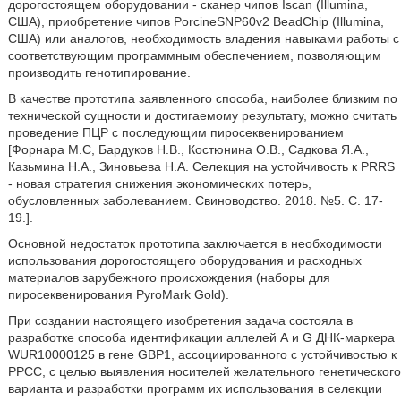
дорогостоящем оборудовании - сканер чипов Iscan (Illumina,
США), приобретение чипов PorcineSNP60v2 BeadChip (Illumina,
США) или аналогов, необходимость владения навыками работы с
соответствующим программным обеспечением, позволяющим
производить генотипирование.
В качестве прототипа заявленного способа, наиболее близким по
технической сущности и достигаемому результату, можно считать
проведение ПЦР с последующим пиросеквенированием
[Форнара М.С, Бардуков Н.В., Костюнина О.В., Садкова Я.А.,
Казьмина Н.А., Зиновьева Н.А. Селекция на устойчивость к PRRS
- новая стратегия снижения экономических потерь,
обусловленных заболеванием. Свиноводство. 2018. №5. С. 17-
19.].
Основной недостаток прототипа заключается в необходимости
использования дорогостоящего оборудования и расходных
материалов зарубежного происхождения (наборы для
пиросеквенирования PyroMark Gold).
При создании настоящего изобретения задача состояла в
разработке способа идентификации аллелей А и G ДНК-маркера
WUR10000125 в гене GBP1, ассоциированного с устойчивостью к
РРСС, с целью выявления носителей желательного генетического
варианта и разработки программ их использования в селекции