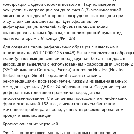
конструкция с одной стороны позволяет Taq-полимеразе
осуществить деградацию зонда за счет 5',3'-экзонуклеазной
активности, а с другой стороны - затрудняет синтез цепи при
отсутствии связывания зонда. Для эффективной
дифференциации аллелей гибридизационные зонды
спланированы таким образом, что полиморфный нуклеотид
является вторым с 5'-конца (Фиг. 2А).
Для создания серии референтных образцов с известными
генотипами по WUR10000125 (n=48) были использованы образцы
ткани (ушной выщип, свиней пород крупная белая, ландрас и
дюрок. ДНК выделяли с использованием ноаборов ДНК Экстран 2
(ЗАО «Компания Синтол», Россия) и колонок Nexttec (Nexttec
Biotechnologie GmbH, Германия) в соответствии с
рекомендациями производителей. Каждым из вышеназванных
методов выделяли ДНК из 24 образцов ткани. Создание серии
референтных генотипов проводили посредством
пиросеквенирования. С этой целью проводили амплификацию
фрагмента длиной 153 п.о., с использованием биотином
меченного праймера и последующим пиросеквенированием
продукта амплификации.
Краткое описание чертежей
Фиг. 1 - теоретическая модель тест-системы определения