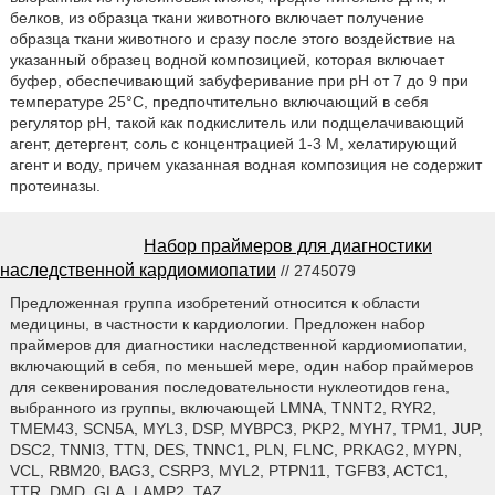
белков, из образца ткани животного включает получение
образца ткани животного и сразу после этого воздействие на
указанный образец водной композицией, которая включает
буфер, обеспечивающий забуферивание при рН от 7 до 9 при
температуре 25°С, предпочтительно включающий в себя
регулятор рН, такой как подкислитель или подщелачивающий
агент, детергент, соль с концентрацией 1-3 М, хелатирующий
агент и воду, причем указанная водная композиция не содержит
протеиназы.
Набор праймеров для диагностики
наследственной кардиомиопатии
// 2745079
Предложенная группа изобретений относится к области
медицины, в частности к кардиологии. Предложен набор
праймеров для диагностики наследственной кардиомиопатии,
включающий в себя, по меньшей мере, один набор праймеров
для секвенирования последовательности нуклеотидов гена,
выбранного из группы, включающей LMNA, TNNT2, RYR2,
TMEM43, SCN5A, MYL3, DSP, MYBPC3, PKP2, MYH7, TPM1, JUP,
DSC2, TNNI3, TTN, DES, TNNC1, PLN, FLNC, PRKAG2, MYPN,
VCL, RBM20, BAG3, CSRP3, MYL2, PTPN11, TGFB3, ACTC1,
TTR, DMD, GLA, LAMP2, TAZ.