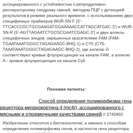
ассоциированного с устойчивостью к репродуктивно-
респираторному синдрому свиней, методом ПЦР с детекцией
результатов в режиме реального времени, с использованием двух
специфичных праймеров WUR-SN-F (5'-
TTCACCCGCTGCGAAGATGGAAAAACCATTAGCATGAC-3') и WUR-
SN-R (5'-AGTTAGAATCTGCGCGAATCGAGC-3') и двух аллель-
специфичных зондов, окрашенных красителями FAM (FAM-
TGAATAAATGGGCTAGAGAAGC-BHQ-1) и CY5 (CY5-
TAAATAAATGGGCTAGAGAAGC-BHQ-2), где аллелю G
соответствуют кривые флуоресценции на канале FAM, а аллелю
А - кривые флуоресценции на канале Су5.
Похожие патенты:
Способ определения полиморфизма гена
рецептора меланокортина 4 (mc4r), ассоциированного с
мясными и откормочными качествами свиней
// 2745902
Изобретение относится к биотехнологии, а именно к способам
определения полиморфизма генов, в частности гена рецептора