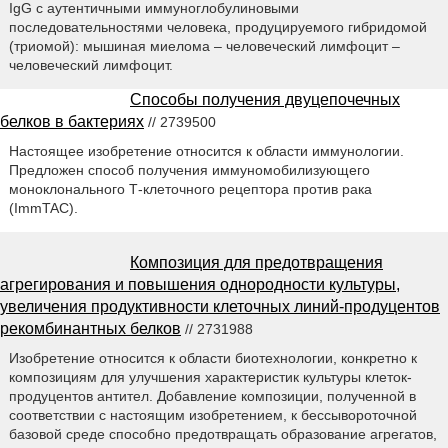
IgG с аутентичными иммуноглобулиновыми
последовательностями человека, продуцируемого гибридомой
(триомой): мышиная миелома – человеческий лимфоцит –
человеческий лимфоцит.
Способы получения двуцепочечных
белков в бактериях
// 2739500
Настоящее изобретение относится к области иммунологии.
Предложен способ получения иммуномобилизующего
моноклонального Т-клеточного рецептора против рака
(ImmTAC).
Композиция для предотвращения
агрегирования и повышения однородности культуры,
увеличения продуктивности клеточных линий-продуцентов
рекомбинантных белков
// 2731988
Изобретение относится к области биотехнологии, конкретно к
композициям для улучшения характеристик культуры клеток-
продуцентов антител. Добавление композиции, полученной в
соответствии с настоящим изобретением, к бессывороточной
базовой среде способно предотвращать образование агрегатов,