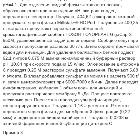
рН=4,1. Для отделения жидкой фазы экстракта от осадка,
образовавшегося при подведении рН, экстракт сердец
передается в сепаратор. Получают 404,62 л экстракта, который
пропускают через фильтр Millistak+® НС Pod. Полученные 400,35
л экстракта пропускают через катионообменный
хроматографический сорбент TOSOH TOYOPEARL GigaCap S-
650M, уравновешенный водой для инъекций. Сорбцию ведут при
скорости пропускания раствора 30 л/ч. Затем сорбент промывают
водой для инъекций. Для удаления балластных белков подают
62,1 литров 0,075 М аммиачно-аммонийный буферный раствор
рН=10,64 при скорости подачи 15 л/час. Элюирование цитохрома
С проводят 0,25 М раствором сульфата аммония. Получают 5,88
л элюата. В элюат добавляют сульфат аммония из расчета 500 г/
л, затем центрифугируют при 6000-7000 об/мин. Далее проводят
диафильтрацию, добавляя 1 объем воды для инъекций и
пропуская раствор через мембрану 5 кДа. Процесс повторяют
несколько раз. После этого проводят ультрафильтрацию,
концентрируя ретентат. Получают 1,16 л ретентата. Ретентат
передается через фильтр для мембранной фильтрации (0,22
мкм) и подвергается лиофильной сушке. Получают 0,0238 кг
активной фармацевтической субстанции цитохром С.
Пример 3