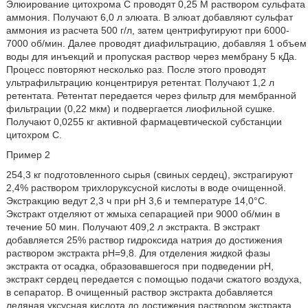
Элюирование цитохрома С проводят 0,25 М раствором сульфата
аммония. Получают 6,0 л элюата. В элюат добавляют сульфат
аммония из расчета 500 г/л, затем центрифугируют при 6000-
7000 об/мин. Далее проводят диафильтрацию, добавляя 1 объем
воды для инъекций и пропуская раствор через мембрану 5 кДа.
Процесс повторяют несколько раз. После этого проводят
ультрафильтрацию концентрируя ретентат. Получают 1,2 л
ретентата. Ретентат передается через фильтр для мембранной
фильтрации (0,22 мкм) и подвергается лиофильной сушке.
Получают 0,0255 кг активной фармацевтической субстанции
цитохром С.
Пример 2
254,3 кг подготовленного сырья (свиных сердец), экстрагируют
2,4% раствором трихлоруксусной кислоты в воде очищенной.
Экстракцию ведут 2,3 ч при рН 3,6 и температуре 14,0°С.
Экстракт отделяют от жмыха сепарацией при 9000 об/мин в
течение 50 мин. Получают 409,2 л экстракта. В экстракт
добавляется 25% раствор гидроксида натрия до достижения
раствором экстракта рН=9,8. Для отделения жидкой фазы
экстракта от осадка, образовавшегося при подведении рН,
экстракт сердец передается с помощью подачи сжатого воздуха,
в сепаратор. В очищенный раствор экстракта добавляется
ледяная уксусная кислота до достижения раствором экстракта