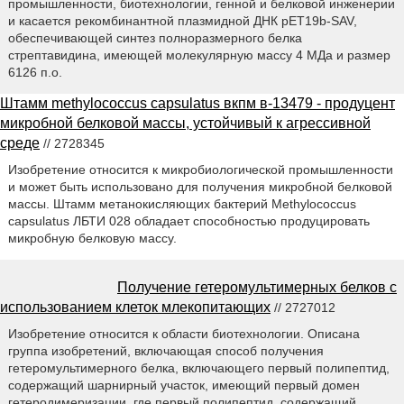
промышленности, биотехнологии, генной и белковой инженерии
и касается рекомбинантной плазмидной ДНК pET19b-SAV,
обеспечивающей синтез полноразмерного белка
стрептавидина, имеющей молекулярную массу 4 МДа и размер
6126 п.о.
Штамм methylococcus capsulatus вкпм в-13479 - продуцент
микробной белковой массы, устойчивый к агрессивной
среде
// 2728345
Изобретение относится к микробиологической промышленности
и может быть использовано для получения микробной белковой
массы. Штамм метанокисляющих бактерий Methylococcus
capsulatus ЛБТИ 028 обладает способностью продуцировать
микробную белковую массу.
Получение гетеромультимерных белков с
использованием клеток млекопитающих
// 2727012
Изобретение относится к области биотехнологии. Описана
группа изобретений, включающая способ получения
гетеромультимерного белка, включающего первый полипептид,
содержащий шарнирный участок, имеющий первый домен
гетеродимеризации, где первый полипептид, содержащий