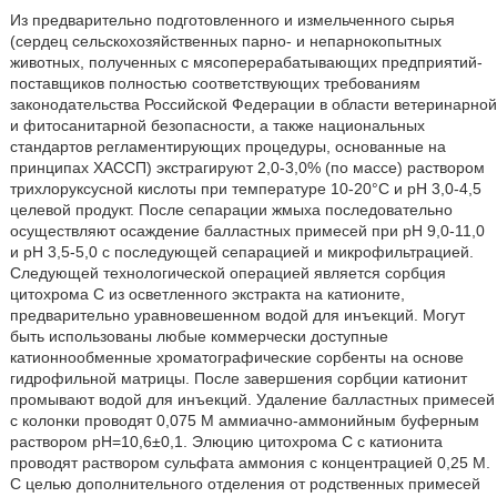
Из предварительно подготовленного и измельченного сырья
(сердец сельскохозяйственных парно- и непарнокопытных
животных, полученных с мясоперерабатывающих предприятий-
поставщиков полностью соответствующих требованиям
законодательства Российской Федерации в области ветеринарной
и фитосанитарной безопасности, а также национальных
стандартов регламентирующих процедуры, основанные на
принципах ХАССП) экстрагируют 2,0-3,0% (по массе) раствором
трихлоруксусной кислоты при температуре 10-20°С и рН 3,0-4,5
целевой продукт. После сепарации жмыха последовательно
осуществляют осаждение балластных примесей при рН 9,0-11,0
и рН 3,5-5,0 с последующей сепарацией и микрофильтрацией.
Следующей технологической операцией является сорбция
цитохрома С из осветленного экстракта на катионите,
предварительно уравновешенном водой для инъекций. Могут
быть использованы любые коммерчески доступные
катионнообменные хроматографические сорбенты на основе
гидрофильной матрицы. После завершения сорбции катионит
промывают водой для инъекций. Удаление балластных примесей
с колонки проводят 0,075 М аммиачно-аммонийным буферным
раствором рН=10,6±0,1. Элюцию цитохрома С с катионита
проводят раствором сульфата аммония с концентрацией 0,25 М.
С целью дополнительного отделения от родственных примесей