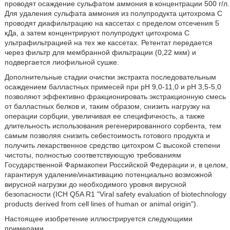
проводят осаждение сульфатом аммония в концентрации 500 г/л.
Для удаления сульфата аммония из полупродукта цитохрома С
проводят диафильтрацию на кассетах с пределом отсечения 5
кДа, а затем концентрируют полупродукт цитохрома С
ультрафильтрацией на тех же кассетах. Ретентат передается
через фильтр для мембранной фильтрации (0,22 мкм) и
подвергается лиофильной сушке.
Дополнительные стадии очистки экстракта последовательным
осаждением балластных примесей при рН 9,0-11,0 и рН 3,5-5,0
позволяют эффективно фракционировать экстракционную смесь
от балластных белков и, таким образом, снизить нагрузку на
операции сорбции, увеличивая ее специфичность, а также
длительность использования регенерированного сорбента, тем
самым позволяя снизить себестоимость готового продукта и
получить лекарственное средство цитохром С высокой степени
чистоты, полностью соответствующую требованиям
Государственной Фармакопеи Российской Федерации и, в целом,
гарантируя удаление/инактивацию потенциально возможной
вирусной нагрузки до необходимого уровня вирусной
безопасности (ICH Q5A R1 "Viral safety evaluation of biotechnology
products derived from cell lines of human or animal origin").
Настоящее изобретение иллюстрируется следующими
примерами.