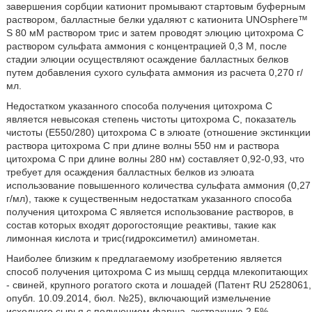
завершения сорбции катионит промывают стартовым буферным
раствором, балластные белки удаляют с катионита UNOsphere™
S 80 мМ раствором трис и затем проводят элюцию цитохрома С
раствором сульфата аммония с концентрацией 0,3 М, после
стадии элюции осуществляют осаждение балластных белков
путем добавления сухого сульфата аммония из расчета 0,270 г/
мл.
Недостатком указанного способа получения цитохрома С
является невысокая степень чистоты цитохрома С, показатель
чистоты (Е550/280) цитохрома С в элюате (отношение экстинкции
раствора цитохрома С при длине волны 550 нм и раствора
цитохрома С при длине волны 280 нм) составляет 0,92-0,93, что
требует для осаждения балластных белков из элюата
использование повышенного количества сульфата аммония (0,27
г/мл), также к существенным недостаткам указанного способа
получения цитохрома С является использование растворов, в
состав которых входят дорогостоящие реактивы, такие как
лимонная кислота и трис(гидроксиметил) аминометан.
Наиболее близким к предлагаемому изобретению является
способ получения цитохрома С из мышц сердца млекопитающих
- свиней, крупного рогатого скота и лошадей (Патент RU 2528061,
опубл. 10.09.2014, бюл. №25), включающий измельчение
исходного сырья с получением фарша, экстракцию 2,5%