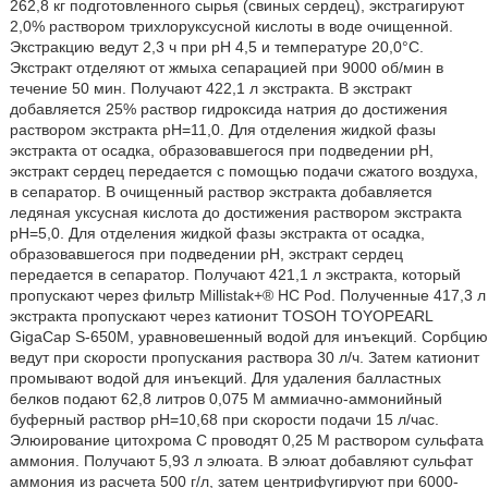
262,8 кг подготовленного сырья (свиных сердец), экстрагируют
2,0% раствором трихлоруксусной кислоты в воде очищенной.
Экстракцию ведут 2,3 ч при рН 4,5 и температуре 20,0°С.
Экстракт отделяют от жмыха сепарацией при 9000 об/мин в
течение 50 мин. Получают 422,1 л экстракта. В экстракт
добавляется 25% раствор гидроксида натрия до достижения
раствором экстракта рН=11,0. Для отделения жидкой фазы
экстракта от осадка, образовавшегося при подведении рН,
экстракт сердец передается с помощью подачи сжатого воздуха,
в сепаратор. В очищенный раствор экстракта добавляется
ледяная уксусная кислота до достижения раствором экстракта
рН=5,0. Для отделения жидкой фазы экстракта от осадка,
образовавшегося при подведении рН, экстракт сердец
передается в сепаратор. Получают 421,1 л экстракта, который
пропускают через фильтр Millistak+® НС Pod. Полученные 417,3 л
экстракта пропускают через катионит TOSOH TOYOPEARL
GigaCap S-650M, уравновешенный водой для инъекций. Сорбцию
ведут при скорости пропускания раствора 30 л/ч. Затем катионит
промывают водой для инъекций. Для удаления балластных
белков подают 62,8 литров 0,075 М аммиачно-аммонийный
буферный раствор рН=10,68 при скорости подачи 15 л/час.
Элюирование цитохрома С проводят 0,25 М раствором сульфата
аммония. Получают 5,93 л элюата. В элюат добавляют сульфат
аммония из расчета 500 г/л, затем центрифугируют при 6000-