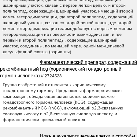
шарнирный участок, связан с первой легкой цепью, и второй
полипептид, содержащий шарнирный участок, имеющий второй
домен гетеродимеризации, где второй полипептид, содержащий
шарнирный участок, связан со второй легкой цепью, где второй
домен гетеродимеризации взаимодействует с первым доменом
гетеродимеризации на поверхности взаимодействия, и где
первый и второй полипептиды, содержащие шарнирный
участок, соединены, по меньшей мере, одной межцепьевой
дисульфидной связью (варианты).
Фармацевтический препарат, содержащий
рекомбинантный hcg (хорионический гонадотропный
гормон человека)
// 2724528
Группа изобретений к относится к хорионическому
гонадотропному гормону. Предложены фармацевтическая
композиция, обладающая активностью хорионического
гонадотропного гормона человека (hCG), содержащая
рекомбинантный hCG (rhCG), включающий α2,3-связанную
сиаловую кислоту и α2,6-связанную сиаловую кислоту, и
фармацевтически приемлемый носитель.
Новые эукариотические клетки и способы