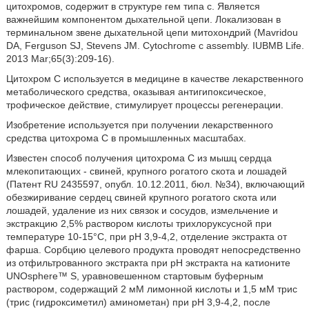
цитохромов, содержит в структуре гем типа с. Является
важнейшим компонентом дыхательной цепи. Локализован в
терминальном звене дыхательной цепи митохондрий (Mavridou
DA, Ferguson SJ, Stevens JM. Cytochrome с assembly. IUBMB Life.
2013 Mar;65(3):209-16).
Цитохром С используется в медицине в качестве лекарственного
метаболического средства, оказывая антигипоксическое,
трофическое действие, стимулирует процессы регенерации.
Изобретение используется при получении лекарственного
средства цитохрома С в промышленных масштабах.
Известен способ получения цитохрома С из мышц сердца
млекопитающих - свиней, крупного рогатого скота и лошадей
(Патент RU 2435597, опубл. 10.12.2011, бюл. №34), включающий
обезжиривание сердец свиней крупного рогатого скота или
лошадей, удаление из них связок и сосудов, измельчение и
экстракцию 2,5% раствором кислоты трихлоруксусной при
температуре 10-15°С, при рН 3,9-4,2, отделение экстракта от
фарша. Сорбцию целевого продукта проводят непосредственно
из отфильтрованного экстракта при рН экстракта на катионите
UNOsphere™ S, уравновешенном стартовым буферным
раствором, содержащий 2 мМ лимонной кислоты и 1,5 мМ трис
(трис (гидроксиметил) аминометан) при рН 3,9-4,2, после