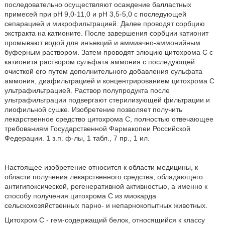
последовательно осуществляют осаждение балластных
примесей при рН 9,0-11,0 и рН 3,5-5,0 с последующей
сепарацией и микрофильтрацией. Далее проводят сорбцию
экстракта на катионите. После завершения сорбции катионит
промывают водой для инъекций и аммиачно-аммонийным
буферным раствором. Затем проводят элюцию цитохрома С с
катионита раствором сульфата аммония с последующей
очисткой его путем дополнительного добавления сульфата
аммония, диафильтрацией и концентрированием цитохрома С
ультрафильтрацией. Раствор полупродукта после
ультрафильтрации подвергают стерилизующей фильтрации и
лиофильной сушке. Изобретение позволяет получить
лекарственное средство цитохрома С, полностью отвечающее
требованиям Государственной Фармакопеи Российской
Федерации. 1 з.п. ф-лы, 1 табл., 7 пр., 1 ил.
Настоящее изобретение относится к области медицины, к
области получения лекарственного средства, обладающего
антигипоксической, регенеративной активностью, а именно к
способу получения цитохрома С из миокарда
сельскохозяйственных парно- и непарнокопытных животных.
Цитохром С - гем-содержащий белок, относящийся к классу