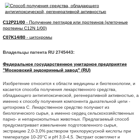
C12P21/00
- Получение пептидов или протеинов (клеточные
протеины C12N 1/00)
C07K14/80
- цитохромы
Владельцы патента RU 2745443:
Федеральное государственное унитарное предприятие
"Московский эндокринный завод" (RU)
Изобретение относится к области медицины и биотехнологии, и
касается способа получения лекарственного средства,
обладающего антигипоксической, регенеративной активностью, а
именно к способу получения компонента дыхательной цепи -
цитохрома С. Лекарственное средство получают из
биологического сырья, а именно сердец сельскохозяйственных
парно- и непарнокопытных животных. Предлагаемый способ
предусматривает измельчение подготовленного сырья,
экстракцию 2,0-3,0% раствором трихлоруксусной кислоты при
температуре 10-20°С и рН 3,0-4,5. Экстракт осветляют и