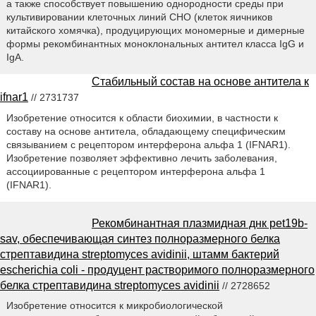
а также способствует повышению однородности среды при
культивировании клеточных линий СНО (клеток яичников
китайского хомячка), продуцирующих мономерные и димерные
формы рекомбинантных моноклональных антител класса IgG и
IgA.
Стабильный состав на основе антитела к
ifnar1
// 2731737
Изобретение относится к области биохимии, в частности к
составу на основе антитела, обладающему специфическим
связыванием с рецептором интерферона альфа 1 (IFNAR1).
Изобретение позволяет эффективно лечить заболевания,
ассоциированные с рецептором интерферона альфа 1
(IFNAR1).
Рекомбинантная плазмидная днк pet19b-
sav, обеспечивающая синтез полноразмерного белка
стрептавидина streptomyces avidinii, штамм бактерий
escherichia coli - продуцент растворимого полноразмерного
белка стрептавидина streptomyces avidinii
// 2728652
Изобретение относится к микробиологической