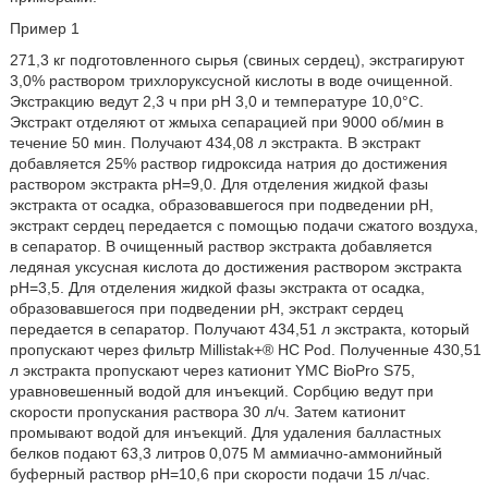
Пример 1
271,3 кг подготовленного сырья (свиных сердец), экстрагируют
3,0% раствором трихлоруксусной кислоты в воде очищенной.
Экстракцию ведут 2,3 ч при рН 3,0 и температуре 10,0°С.
Экстракт отделяют от жмыха сепарацией при 9000 об/мин в
течение 50 мин. Получают 434,08 л экстракта. В экстракт
добавляется 25% раствор гидроксида натрия до достижения
раствором экстракта рН=9,0. Для отделения жидкой фазы
экстракта от осадка, образовавшегося при подведении рН,
экстракт сердец передается с помощью подачи сжатого воздуха,
в сепаратор. В очищенный раствор экстракта добавляется
ледяная уксусная кислота до достижения раствором экстракта
рН=3,5. Для отделения жидкой фазы экстракта от осадка,
образовавшегося при подведении рН, экстракт сердец
передается в сепаратор. Получают 434,51 л экстракта, который
пропускают через фильтр Millistak+® НС Pod. Полученные 430,51
л экстракта пропускают через катионит YMC BioPro S75,
уравновешенный водой для инъекций. Сорбцию ведут при
скорости пропускания раствора 30 л/ч. Затем катионит
промывают водой для инъекций. Для удаления балластных
белков подают 63,3 литров 0,075 М аммиачно-аммонийный
буферный раствор рН=10,6 при скорости подачи 15 л/час.