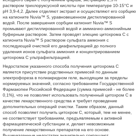
раствором трихлоруксусной кислоты при температуре 10-15°С и
рН 3,9-4,2. Далее отделяют экстракт и осуществляют его сорбцию
на катионите Nuvia™ S, уравновешенном дистиллированной
водой. После завершения сорбции катионит Nuvia™ S
промывают дистиллированной водой и аммиачно-аммонийным
буферным раствором. Затем проводят элюцию цитохрома С с
катионита Nuvia™ S раствором сульфата аммония с
последующей очисткой его диафильтрацией до полного
удаления ионов сульфата аммония и концентрированием
цитохрома С ультрафильтрацией.
Недостатком указанного способа получения цитохрома С
является присутствие родственных примесей по данным
электрофореза в полиакридном геле, выходящим за пределы
нормируемых значений, согласно требованиям Государственной
Фармакопеи Российской Федерации (сумма примесей - не более
0,1%), что не позволяет использовать полученный цитохром С в
качестве лекарственного средства и требует проведение
дополнительных операций очистки. Таким образом, данный
способ позволяет получить цитохром С, который, тем не менее,
не соответствует требованиям, предъявляемым к активной
фармацевтической субстанции и, делает невозможным
получение лекарственных препаратов на его основе.
Вышеуказанные недостатки значительно сокращают