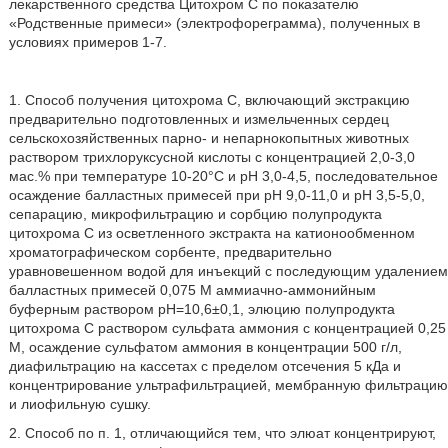
лекарственного средства Цитохром С по показателю
«Родственные примеси» (электрофореграмма), полученных в
условиях примеров 1-7.
1. Способ получения цитохрома С, включающий экстракцию
предварительно подготовленных и измельченных сердец
сельскохозяйственных парно- и непарнокопытных животных
раствором трихлоруксусной кислоты с концентрацией 2,0-3,0
мас.% при температуре 10-20°С и рН 3,0-4,5, последовательное
осаждение балластных примесей при рН 9,0-11,0 и рН 3,5-5,0,
сепарацию, микрофильтрацию и сорбцию полупродукта
цитохрома С из осветленного экстракта на катионообменном
хроматографическом сорбенте, предварительно
уравновешенном водой для инъекций с последующим удалением
балластных примесей 0,075 М аммиачно-аммонийным
буферным раствором pH=10,6±0,1, элюцию полупродукта
цитохрома С раствором сульфата аммония с концентрацией 0,25
М, осаждение сульфатом аммония в концентрации 500 г/л,
диафильтрацию на кассетах с пределом отсечения 5 кДа и
концентрирование ультрафильтрацией, мембранную фильтрацию
и лиофильную сушку.
2. Способ по п. 1, отличающийся тем, что элюат концентрируют,