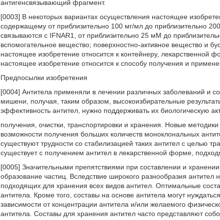
антигенсвязывающий фрагмент.
[0003] В некоторых вариантах осуществления настоящее изобретен
содержащему от приблизительно 100 мг/мл до приблизительно 200
связываются с IFNAR1, от приблизительно 25 мM до приблизитель
вспомогательное вещество; поверхностно-активное вещество и бу
настоящее изобретение относится к контейнеру, лекарственной ф
настоящее изобретение относится к способу получения и применен
Предпосылки изобретения
[0004] Антитела применяли в лечении различных заболеваний и с
мишени, получая, таким образом, высокоизбирательные результаты
эффективность антител, нужно поддерживать их биологическую акт
получения, очистки, транспортировки и хранения. Новые методик
возможности получения больших количеств моноклональных антите
существуют трудности со стабилизацией таких антител с целью тр
существует с получением антител в лекарственной форме, подход
[0005] Значительными препятствиями при составлении и хранении 
образование частиц. Вследствие широкого разнообразия антител н
подходящих для хранения всех видов антител. Оптимальные соста
антитела. Кроме того, составы на основе антитела могут нуждатьс
зависимости от концентрации антитела и/или желаемого физическог
антитела. Составы для хранения антител часто представляют собо