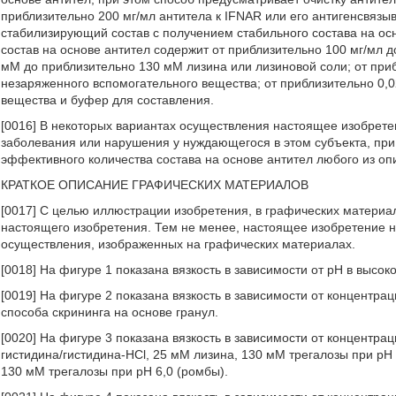
приблизительно 200 мг/мл антитела к IFNAR или его антигенсвя
стабилизирующий состав с получением стабильного состава на осн
состав на основе антител содержит от приблизительно 100 мг/мл д
мМ до приблизительно 130 мМ лизина или лизиновой соли; от пр
незаряженного вспомогательного вещества; от приблизительно 0,
вещества и буфер для составления.
[0016] В некоторых вариантах осуществления настоящее изобретен
заболевания или нарушения у нуждающегося в этом субъекта, при
эффективного количества состава на основе антител любого из оп
КРАТКОЕ ОПИСАНИЕ ГРАФИЧЕСКИХ МАТЕРИАЛОВ
[0017] С целью иллюстрации изобретения, в графических матери
настоящего изобретения. Тем не менее, настоящее изобретение н
осуществления, изображенных на графических материалах.
[0018] На фигуре 1 показана вязкость в зависимости от рН в высо
[0019] На фигуре 2 показана вязкость в зависимости от концентр
способа скрининга на основе гранул.
[0020] На фигуре 3 показана вязкость в зависимости от концентр
гистидина/гистидина-HCl, 25 мМ лизина, 130 мМ трегалозы при рН 
130 мМ трегалозы при рН 6,0 (ромбы).