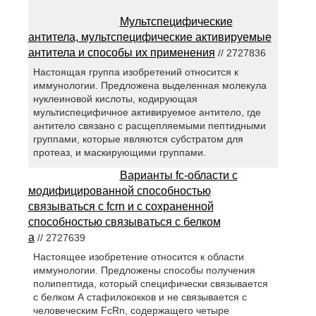
Мультспецифические
антитела, мультспецифические активируемые
антитела и способы их применения
// 2727836
Настоящая группа изобретений относится к
иммунологии. Предложена выделенная молекула
нуклеиновой кислоты, кодирующая
мультиспецифичное активируемое антитело, где
антитело связано с расщепляемыми пептидными
группами, которые являются субстратом для
протеаз, и маскирующими группами.
Варианты fc-области с
модифицированной способностью
связываться с fcrn и с сохраненной
способностью связываться с белком
а
// 2727639
Настоящее изобретение относится к области
иммунологии. Предложены способы получения
полипептида, который специфически связывается
с белком А стафилококков и не связывается с
человеческим FcRn, содержащего четыре