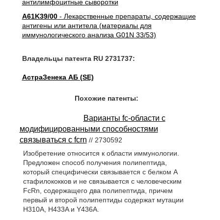
антилимфоцитные сыворотки
A61K39/00
- Лекарственные препараты, содержащие
антигены или антитела (материалы для
иммунологического анализа G01N 33/53)
Владельцы патента RU 2731737:
АстраЗенека АБ (SE)
Похожие патенты:
Варианты fc-области с
модифицированными способностями
связываться с fcrn
// 2730592
Изобретение относится к области иммунологии.
Предложен способ получения полипептида,
который специфически связывается с белком А
стафилококков и не связывается с человеческим
FcRn, содержащего два полипептида, причем
первый и второй полипептиды содержат мутации
H310A, H433A и Y436A.