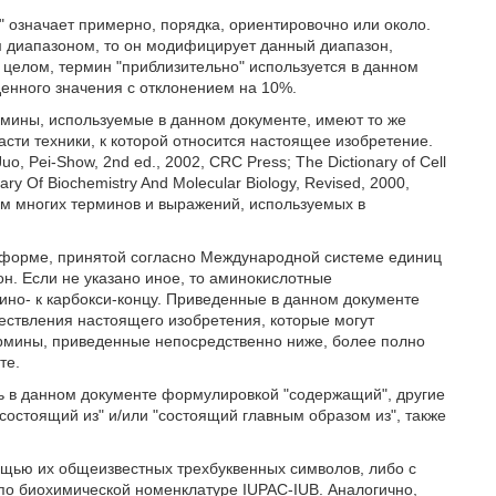
 означает примерно, порядка, ориентировочно или около.
м диапазоном, то он модифицирует данный диапазон,
целом, термин "приблизительно" используется в данном
енного значения с отклонением на 10%.
ермины, используемые в данном документе, имеют то же
сти техники, к которой относится настоящее изобретение.
uo, Pei-Show, 2nd ed., 2002, CRC Press; The Dictionary of Cell
nary Of Biochemistry And Molecular Biology, Revised, 2000,
ем многих терминов и выражений, используемых в
 форме, принятой согласно Международной системе единиц
н. Если не указано иное, то аминокислотные
ино- к карбокси-концу. Приведенные в данном документе
ествления настоящего изобретения, которые могут
ермины, приведенные непосредственно ниже, более полно
те.
сь в данном документе формулировкой "содержащий", другие
остоящий из" и/или "состоящий главным образом из", также
ощью их общеизвестных трехбуквенных символов, либо с
о биохимической номенклатуре IUPAC-IUB. Аналогично,