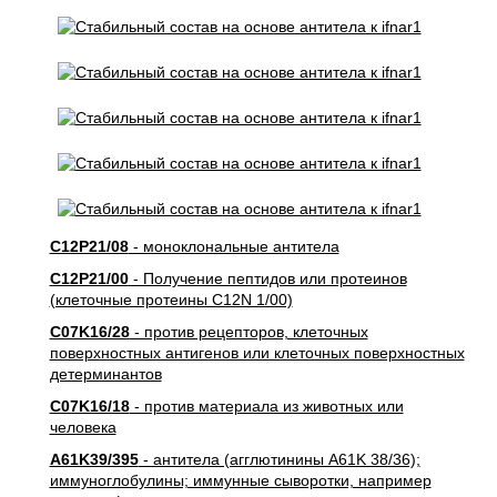
C12P21/08
- моноклональные антитела
C12P21/00
- Получение пептидов или протеинов
(клеточные протеины C12N 1/00)
C07K16/28
- против рецепторов, клеточных
поверхностных антигенов или клеточных поверхностных
детерминантов
C07K16/18
- против материала из животных или
человека
A61K39/395
- антитела (агглютинины A61K 38/36);
иммуноглобулины; иммунные сыворотки, например