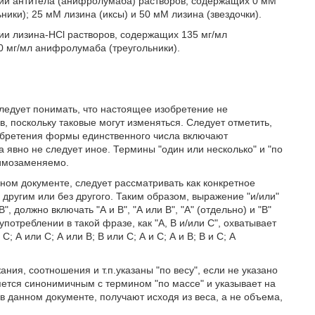
ации антитела (анифролумаба) растворов, содержащих 0 мМ
ники); 25 мМ лизина (иксы) и 50 мМ лизина (звездочки).
ции лизина-HCl растворов, содержащих 135 мг/мл
 мг/мл анифролумаба (треугольники).
ледует понимать, что настоящее изобретение не
 поскольку таковые могут изменяться. Следует отметить,
обретения формы единственного числа включают
 явно не следует иное. Термины "один или несколько" и "по
аимозаменяемо.
анном документе, следует рассматривать как конкретное
 другим или без другого. Таким образом, выражение "и/или"
, должно включать "А и В", "А или В", "А" (отдельно) и "В"
употреблении в такой фразе, как "А, В и/или С", охватывает
 А или С; А или В; В или С; А и С; А и В; В и С; А
ия, соотношения и т.п.указаны "по весу", если не указано
яется синонимичным с термином "по массе" и указывает на
 данном документе, получают исходя из веса, а не объема,