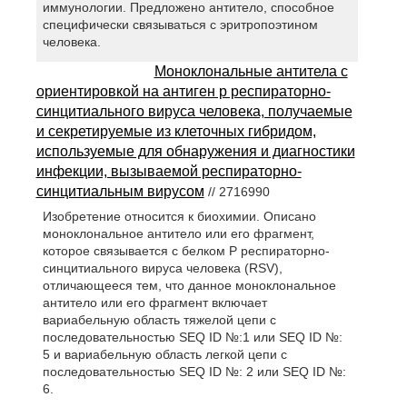
иммунологии. Предложено антитело, способное
специфически связываться с эритропоэтином
человека.
Моноклональные антитела с
ориентировкой на антиген р респираторно-
синцитиального вируса человека, получаемые
и секретируемые из клеточных гибридом,
используемые для обнаружения и диагностики
инфекции, вызываемой респираторно-
синцитиальным вирусом
// 2716990
Изобретение относится к биохимии. Описано
моноклональное антитело или его фрагмент,
которое связывается с белком P респираторно-
синцитиального вируса человека (RSV),
отличающееся тем, что данное моноклональное
антитело или его фрагмент включает
вариабельную область тяжелой цепи с
последовательностью SEQ ID №:1 или SEQ ID №:
5 и вариабельную область легкой цепи с
последовательностью SEQ ID №: 2 или SEQ ID №:
6.