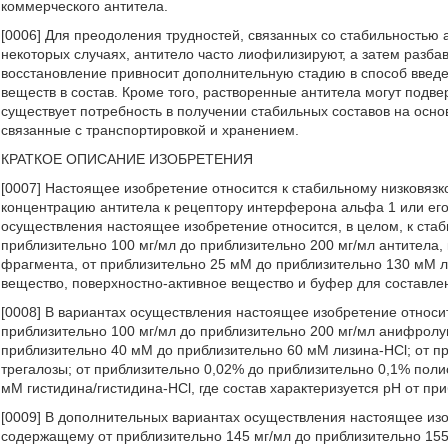
коммерческого антитела.
[0006] Для преодоления трудностей, связанных со стабильностью
некоторых случаях, антитело часто лиофилизируют, а затем разб
восстановление привносит дополнительную стадию в способ введ
веществ в состав. Кроме того, растворенные антитела могут подве
существует потребность в получении стабильных составов на осно
связанные с транспортировкой и хранением.
КРАТКОЕ ОПИСАНИЕ ИЗОБРЕТЕНИЯ
[0007] Настоящее изобретение относится к стабильному низковязко
концентрацию антитела к рецептору интерферона альфа 1 или ег
осуществления настоящее изобретение относится, в целом, к стаб
приблизительно 100 мг/мл до приблизительно 200 мг/мл антитела,
фрагмента, от приблизительно 25 мМ до приблизительно 130 мМ л
вещество, поверхностно-активное вещество и буфер для составле
[0008] В вариантах осуществления настоящее изобретение относит
приблизительно 100 мг/мл до приблизительно 200 мг/мл анифролу
приблизительно 40 мМ до приблизительно 60 мМ лизина-HCl; от п
трегалозы; от приблизительно 0,02% до приблизительно 0,1% поли
мМ гистидина/гистидина-HCl, где состав характеризуется рН от при
[0009] В дополнительных вариантах осуществления настоящее изоб
содержащему от приблизительно 145 мг/мл до приблизительно 15