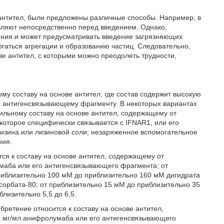
 антител, были предложены различные способы. Например, в
авляют непосредственно перед введением. Однако,
ения и может предусматривать введение загрязняющих
ргаться агрегации и образованию частиц. Следовательно,
ве антител, с которыми можно преодолеть трудности,
му составу на основе антител, где состав содержит высокую
о антигенсвязывающему фрагменту. В некоторых вариантах
ильному составу на основе антител, содержащему от
 которое специфически связывается с IFNAR1, или его
изина или лизиновой соли; незаряженное вспомогательное
ния.
ся к составу на основе антител, содержащему от
маба или его антигенсвязывающего фрагмента; от
риблизительно 100 мМ до приблизительно 160 мМ дигидрата
сорбата-80; от приблизительно 15 мМ до приблизительно 35
близительно 5,5 до 6,5.
ретение относится к составу на основе антител,
5 мг/мл анифролумаба или его антигенсвязывающего