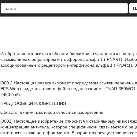
Н
Изобретение относится к области биохимии, в частности к состав
связыванием с рецептором интерферона альфа 1 (IFNAR1). Изобр
ассоциированные с рецептором интерферона альфа 1 (IFNAR1). 3 н. и
[0001] Настоящая заявка включает посредством ссылки перечень 
EFS-Web в виде текстового файла под названием "IFNAR-350WO1_SL
2490 байт.
ПРЕДПОСЫЛКИ ИЗОБРЕТЕНИЯ
Область техники, к которой относится изобретение
[0002] Настоящее изобретение относится к стабильному низковязко
концентрацию антитела, которое специфически связывается с рец
антигенсвязывающего фрагмента. В вариантах осуществления сос