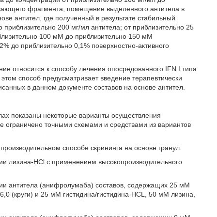
зывающего фрагмента, помещение выделенного антитела в
ове антител, где полученный в результате стабильный
о приблизительно 200 мг/мл антитела; от приблизительно 25
иблизительно 100 мМ до приблизительно 150 мМ
02% до приблизительно 0,1% поверхностно-активного
ие относится к способу лечения опосредованного IFN I типа
 этом способ предусматривает введение терапевтически
исанных в данном документе составов на основе антител.
алах показаны некоторые варианты осуществления
е ограничено точными схемами и средствами из вариантов
копроизводительном способе скрининга на основе гранул.
ации лизина-HCl с применением высокопроизводительного
ации антитела (анифролумаба) составов, содержащих 25 мМ
6,0 (круги) и 25 мМ гистидина/гистидина-HCL, 50 мМ лизина,