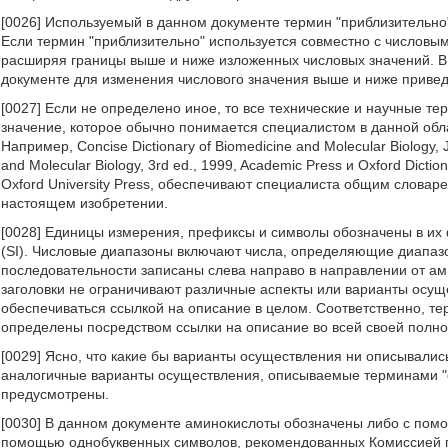
[0026] Используемый в данном документе термин "приблизительно"
Если термин "приблизительно" используется совместно с числовы
расширяя границы выше и ниже изложенных числовых значений. В 
документе для изменения числового значения выше и ниже привед
[0027] Если не определено иное, то все технические и научные т
значение, которое обычно понимается специалистом в данной обла
Например, Concise Dictionary of Biomedicine and Molecular Biology, J
and Molecular Biology, 3rd ed., 1999, Academic Press и Oxford Dictio
Oxford University Press, обеспечивают специалиста общим словар
настоящем изобретении.
[0028] Единицы измерения, префиксы и символы обозначены в их
(SI). Числовые диапазоны включают числа, определяющие диапазо
последовательности записаны слева направо в направлении от ам
заголовки не ограничивают различные аспекты или варианты осущ
обеспечиваться ссылкой на описание в целом. Соответственно, т
определены посредством ссылки на описание во всей своей полно
[0029] Ясно, что какие бы варианты осуществления ни описывали
аналогичные варианты осуществления, описываемые терминами "с
предусмотрены.
[0030] В данном документе аминокислоты обозначены либо с пом
помощью однобуквенных символов, рекомендованных Комиссией п