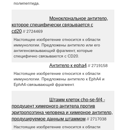
полипептида.
Моноклональное антитело,
которое специфически связывается с
cd20
// 2724469
Настоящее изобретение относится к области
иммунологии. Предложены антитело или его
антигенсвязывающий фрагмент, которые
специфично связываются с CD20.
Антитело к epha4
// 2719158
Настоящее изобретение относится к области
иммунологии. Предложены антитело к EphA4 и
EphA4-связывающий фрагмент.
Штамм клеток cho-se-9/4 -
продуцент химерного антитела против
эритропоэтина человека и химерное антитело,
продуцируемое данным штаммом
// 2717038
Настоящее изобретение относится к области