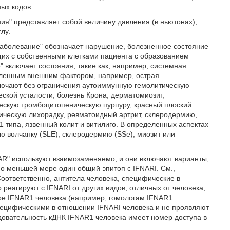
ых кодов.
ия" представляет собой величину давления (в ньютонах),
лу.
заболевание" обозначает нарушение, болезненное состояние
щих с собственными клетками пациента с образованием
 включает состояния, такие как, например, системная
деленным внешним фактором, например, острая
ючают без ограничения аутоиммунную гемолитическую
ской усталости, болезнь Крона, дерматомиозит,
ескую тромбоцитопеническую пурпуру, красный плоский
ическую лихорадку, ревматоидный артрит, склеродермию,
 типа, язвенный колит и витилиго. В определенных аспектах
 волчанку (SLE), склеродермию (SSe), миозит или
NAR" используют взаимозаменяемо, и они включают варианты,
о меньшей мере один общий эпитоп с IFNARI. См.,
. Соответственно, антитела человека, специфические в
реагируют с IFNARI от других видов, отличных от человека,
ре IFNAR1 человека (например, гомологам IFNAR1
специфическими в отношении IFNARI человека и не проявляют
довательность кДНК IFNAR1 человека имеет номер доступа в