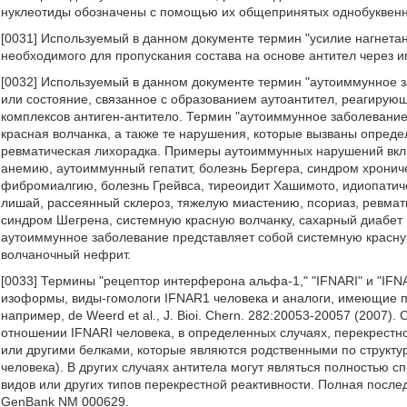
нуклеотиды обозначены с помощью их общепринятых однобуквенн
[0031] Используемый в данном документе термин "усилие нагнетан
необходимого для пропускания состава на основе антител через иг
[0032] Используемый в данном документе термин "аутоиммунное 
или состояние, связанное с образованием аутоантител, реагирую
комплексов антиген-антитело. Термин "аутоиммунное заболевание"
красная волчанка, а также те нарушения, которые вызваны опре
ревматическая лихорадка. Примеры аутоиммунных нарушений вкл
анемию, аутоиммунный гепатит, болезнь Бергера, синдром хрониче
фибромиалгию, болезнь Грейвса, тиреоидит Хашимото, идиопатич
лишай, рассеянный склероз, тяжелую миастению, псориаз, ревмат
синдром Шегрена, системную красную волчанку, сахарный диабет 1
аутоиммунное заболевание представляет собой системную красную
волчаночный нефрит.
[0033] Термины "рецептор интерферона альфа-1," "IFNARI" и "IF
изоформы, виды-гомологи IFNAR1 человека и аналоги, имеющие п
например, de Weerd et al., J. Bioi. Chern. 282:20053-20057 (2007)
отношении IFNARI человека, в определенных случаях, перекрестно 
или другими белками, которые являются родственными по структу
человека). В других случаях антитела могут являться полностью 
видов или других типов перекрестной реактивности. Полная после
GenBank NM 000629.