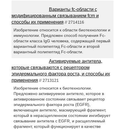
Варианты fc-области с
модифицированным связыванием fcrn и
способы их применения
// 2714116
Изобретение относится к области биотехнологии и
иммунологии. Предложен способ получения Fc-
области класса IgG человека, содержащей первый
вариантный полипептид Fc-области и второй
вариантный полипептид Fc-области.
Активируемые антитела,
которые связываются с рецептором
эпидермального фактора роста, и способы их
применения
// 2713121
Изобретение относится к биотехнологии.
Предложено активируемое антитело, которое в
активированном состоянии связывает рецептор
эпидермального фактора роста (EGFR),
включающее антитело, маскирующий фрагмент,
который в нерасщепленном состоянии ингибирует
связывание антитела с EGFR, и расщепляемый
фрагмент, который функционирует в качестве