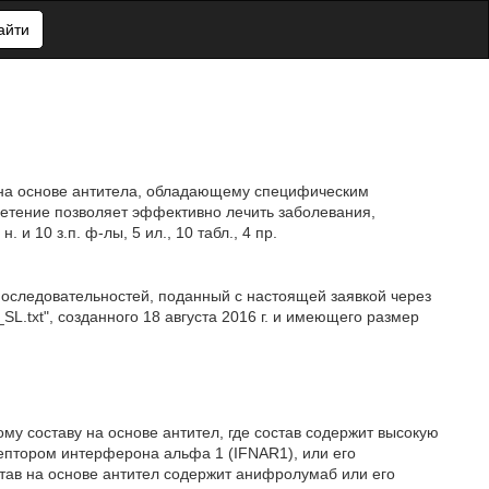
айти
у на основе антитела, обладающему специфическим
етение позволяет эффективно лечить заболевания,
 10 з.п. ф-лы, 5 ил., 10 табл., 4 пр.
последовательностей, поданный с настоящей заявкой через
.txt", созданного 18 августа 2016 г. и имеющего размер
му составу на основе антител, где состав содержит высокую
ептором интерферона альфа 1 (IFNAR1), или его
тав на основе антител содержит анифролумаб или его