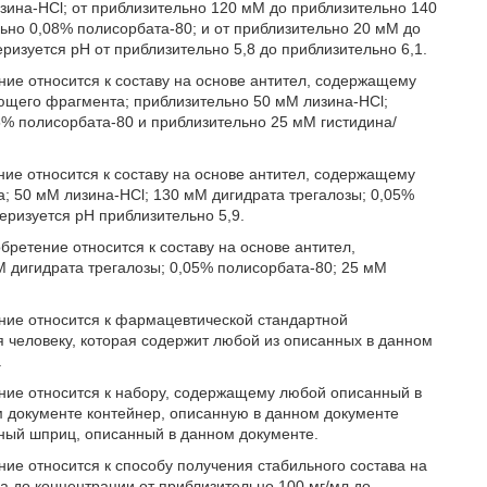
зина-HCl; от приблизительно 120 мМ до приблизительно 140
ьно 0,08% полисорбата-80; и от приблизительно 20 мМ до
еризуется рН от приблизительно 5,8 до приблизительно 6,1.
ние относится к составу на основе антител, содержащему
ющего фрагмента; приблизительно 50 мМ лизина-HCl;
5% полисорбата-80 и приблизительно 25 мМ гистидина/
ние относится к составу на основе антител, содержащему
; 50 мМ лизина-HCl; 130 мМ дигидрата трегалозы; 0,05%
теризуется рН приблизительно 5,9.
ретение относится к составу на основе антител,
 дигидрата трегалозы; 0,05% полисорбата-80; 25 мМ
ние относится к фармацевтической стандартной
 человеку, которая содержит любой из описанных в данном
.
ние относится к набору, содержащему любой описанный в
м документе контейнер, описанную в данном документе
ный шприц, описанный в данном документе.
ие относится к способу получения стабильного состава на
ла до концентрации от приблизительно 100 мг/мл до