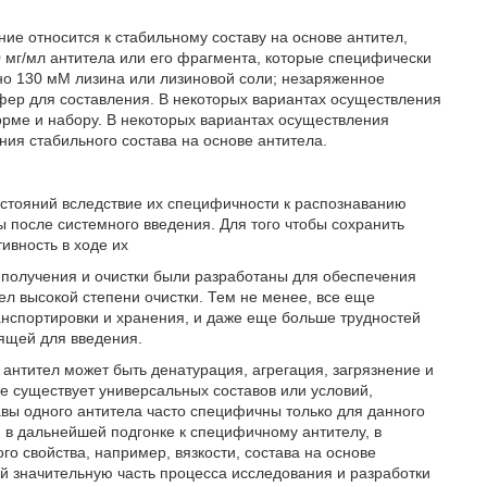
ие относится к стабильному составу на основе антител,
 мг/мл антитела или его фрагмента, которые специфически
но 130 мМ лизина или лизиновой соли; незаряженное
фер для составления. В некоторых вариантах осуществления
орме и набору. В некоторых вариантах осуществления
ия стабильного состава на основе антитела.
остояний вследствие их специфичности к распознаванию
 после системного введения. Для того чтобы сохранить
ивность в ходе их
и получения и очистки были разработаны для обеспечения
л высокой степени очистки. Тем не менее, все еще
анспортировки и хранения, и даже еще больше трудностей
ящей для введения.
антител может быть денатурация, агрегация, загрязнение и
е существует универсальных составов или условий,
вы одного антитела часто специфичны только для данного
я в дальнейшей подгонке к специфичному антителу, в
о свойства, например, вязкости, состава на основе
й значительную часть процесса исследования и разработки