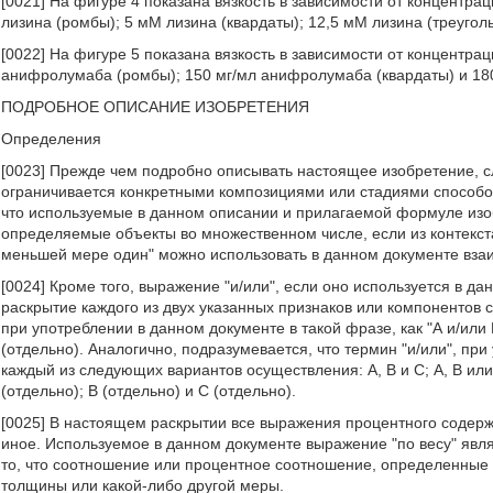
[0021] На фигуре 4 показана вязкость в зависимости от концентр
лизина (ромбы); 5 мМ лизина (квардаты); 12,5 мМ лизина (треуголь
[0022] На фигуре 5 показана вязкость в зависимости от концентра
анифролумаба (ромбы); 150 мг/мл анифролумаба (квардаты) и 180
ПОДРОБНОЕ ОПИСАНИЕ ИЗОБРЕТЕНИЯ
Определения
[0023] Прежде чем подробно описывать настоящее изобретение, с
ограничивается конкретными композициями или стадиями способов,
что используемые в данном описании и прилагаемой формуле из
определяемые объекты во множественном числе, если из контекста
меньшей мере один" можно использовать в данном документе вз
[0024] Кроме того, выражение "и/или", если оно используется в д
раскрытие каждого из двух указанных признаков или компонентов с
при употреблении в данном документе в такой фразе, как "А и/или В"
(отдельно). Аналогично, подразумевается, что термин "и/или", при 
каждый из следующих вариантов осуществления: А, В и С; А, В или С;
(отдельно); В (отдельно) и С (отдельно).
[0025] В настоящем раскрытии все выражения процентного содержан
иное. Используемое в данном документе выражение "по весу" явл
то, что соотношение или процентное соотношение, определенные в
толщины или какой-либо другой меры.