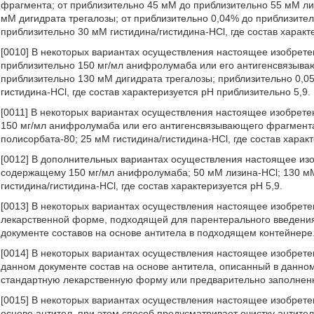
фрагмента; от приблизительно 45 мМ до приблизительно 55 мМ ли
мМ дигидрата трегалозы; от приблизительно 0,04% до приблизител
приблизительно 30 мМ гистидина/гистидина-HCl, где состав характ
[0010] В некоторых вариантах осуществления настоящее изобрете
приблизительно 150 мг/мл анифролумаба или его антигенсвязыва
приблизительно 130 мМ дигидрата трегалозы; приблизительно 0,0
гистидина-HCl, где состав характеризуется рН приблизительно 5,9.
[0011] В некоторых вариантах осуществления настоящее изобрете
150 мг/мл анифролумаба или его антигенсвязывающего фрагмента
полисорбата-80; 25 мМ гистидина/гистидина-HCl, где состав харак
[0012] В дополнительных вариантах осуществления настоящее изоб
содержащему 150 мг/мл анифролумаба; 50 мМ лизина-HCl; 130 мМ
гистидина/гистидина-HCl, где состав характеризуется рН 5,9.
[0013] В некоторых вариантах осуществления настоящее изобрете
лекарственной форме, подходящей для парентерального введения
документе составов на основе антитела в подходящем контейнере
[0014] В некоторых вариантах осуществления настоящее изобрете
данном документе состав на основе антитела, описанный в данно
стандартную лекарственную форму или предварительно заполнен
[0015] В некоторых вариантах осуществления настоящее изобретен
основе антител, при этом способ предусматривает очистку антите