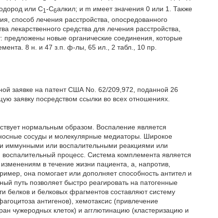
одород или C
-С
алкил; и m имеет значения 0 или 1. Также
1
6
я, способ лечения расстройства, опосредованного
а лекарственного средства для лечения расстройства,
т: предложены новые органические соединения, которые
та. 8 н. и 47 з.п. ф-лы, 65 ил., 2 табл., 10 пр.
ой заявке на патент США No. 62/209,972, поданной 26
ящую заявку посредством ссылки во всех отношениях.
йствует нормальным образом. Воспаление является
еносные сосуды и молекулярные медиаторы. Широкое
ми иммунными или воспалительными реакциями или
 воспалительный процесс. Система комплемента является
изменениям в течение жизни пациента, а, напротив,
ример, она помогает или дополняет способность антител и
ный путь позволяет быстро реагировать на патогенные
ти белков и белковых фрагментов составляют систему
фагоцитоза антигенов), хемотаксис (привлечение
ан чужеродных клеток) и агглютинацию (кластеризацию и