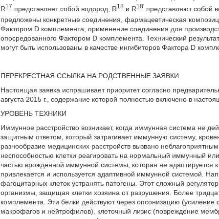
17
18
18'
R
представляет собой водород; R
и R
представляют собой в
предложены конкретные соединения, фармацевтическая композици
Фактором D комплемента, применение соединения для производств
опосредованного Фактором D комплемента. Технический результа
могут быть использованы в качестве ингибиторов Фактора D комплемен
ПЕРЕКРЕСТНАЯ ССЫЛКА НА РОДСТВЕННЫЕ ЗАЯВКИ
Настоящая заявка испрашивает приоритет согласно предварительн
августа 2015 г., содержание которой полностью включено в насто
УРОВЕНЬ ТЕХНИКИ
Иммунное расстройство возникает, когда иммунная система не де
защитным ответом, который затрагивает иммунную систему, кров
разнообразие медицинских расстройств вызвано неблагоприятны
неспособностью клетки реагировать на нормальный иммунный или
частью врожденной иммунной системы, которая не адаптируется к 
привлекается и используется адаптивной иммунной системой. Нап
фагоцитарных клеток устранять патогены. Этот сложный регулятор
организмы, защищая клетки хозяина от разрушения. Более тридца
комплемента. Эти белки действуют через опсонизацию (усиление 
макрофагов и нейтрофилов), клеточный лизис (повреждение мембр