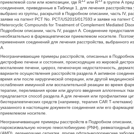
12
13
приемлемой соли или композиции, где R
или R
в группе А пре
соединения, приведенные в Таблице 1, для лечения расстройства 
выбрано из группы, раскрытой в Подробном описании, часть IV, р
заявке на патент РСТ No. PCT/US2015/017593 и заявке на патент С
Heterocyclic Compounds for Treatment of Complement Mediated Dis
Подробном описании, часть IV, раздел А. Соединение предоставл
необязательно в фармацевтически приемлемом носителе. Поэтому,
применения соединений для лечения расстройства, выбранного из 
А.
Неограничивающие примеры расстройств, описанных в Подробном о
дистрофию печени и состояния, происходящие из жировой дистроф
воспаление печени, цирроз, печеночную недостаточность, дермат
варианте осуществления расстройств раздела А активное соедине
время или после хирургической операции, или другой медицинско
ослабления иммунной или воспалительной реакции во время фар
терапии, переливания крови или другого введения аллогенных тк
предлагается способ раздела А для лечения или профилактики ци
биотерапевтических средств (например, терапия CAR Т-клетками)
указанного в настоящем документе соединения или его фармацев
приемлемом носителе.
Неограничивающие примеры расстройств в Подробном описании, ч
пароксизмальную ночную гемоглобинурию (PNH), ревматоидный ар
(AMD), дегенерацию сетчатки, другие офтальмологические заболе