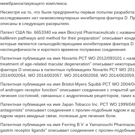
мембраноатакующего комплекса.
Несмотря на то, что были предприняты первые попытки разработа
исследованиях нет низкомолекулярных ингибиторов фактора D. П
описаны в следующих раскрытиях.
Патент США No. 6653340 на имя Biocryst Pharmaceuticals с названи
kallikrein pathways and method for their preparation" описывает 
которые являются сильнодействующими ингибиторами фактора D.
неспецифичности и короткого времени полужизни соединения.
Патентная публикация на имя Novartis PCT WO 2012/093101 с назван
treatment of age-related macular degeneration" описывает некото
фактора D описаны в патентных публикациях Novartis PCT WO 20
2014/002054, WO 2014/002057, WO 2014/002058, WO 2014/002059
Патентная публикация на имя Bristol-Myers Squibb PCT WO 2004/045
of androgen receptor function" описывает соединения с открытой 
лечения состояний, связанных с андрогенным рецептором, таких к
Патентная публикация на имя Japan Tobacco Inc. PCT WO 1999/0484
antagonists" описывает соединения с пролин-подобным ядром и 
ядром через амидные связи, полезные для лечения боли.
Патентная публикация на имя Ferring B.V. и Yamanouchi Pharmaceu
gastrin receptor ligands" описывает соединения с пролин-подобн