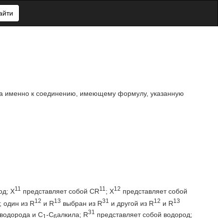
айти
, а именно к соединению, имеющему формулу, указанную
11
11
12
од; X
представляет собой CR
; X
представляет собой
12
13
31
12
13
; один из R
и R
выбран из R
и другой из R
и R
31
водорода и C
-С
алкила; R
представляет собой водород;
1
6