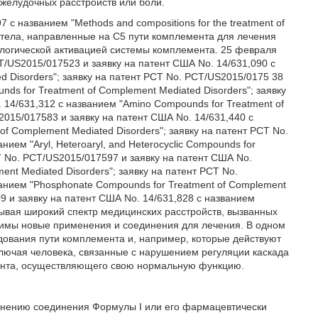
желудочных расстройств или боли.
с названием "Methods and compositions for the treatment of
нтитела, направленные на С5 пути комплемента для лечения
ологической активацией системы комплемента. 25 февраля
CT/US2015/017523 и заявку на патент США No. 14/631,090 с
d Disorders"; заявку на патент PCT No. PCT/US2015/0175 38
ds for Treatment of Complement Mediated Disorders"; заявку
 14/631,312 с названием "Amino Compounds for Treatment of
2015/017583 и заявку на патент США No. 14/631,440 с
of Complement Mediated Disorders"; заявку на патент PCT No.
ием "Aryl, Heteroaryl, and Heterocyclic Compounds for
CT No. PCT/US2015/017597 и заявку на патент США No.
ent Mediated Disorders"; заявку на патент PCT No.
анием "Phosphonate Compounds for Treatment of Complement
09 и заявку на патент США No. 14/631,828 с названием
итывая широкий спектр медицинских расстройств, вызванных
имы новые применения и соединения для лечения. В одном
ования пути комплемента и, например, которые действуют
ключая человека, связанные с нарушением регуляции каскада
ента, осуществляющего свою нормальную функцию.
енению соединения Формулы I или его фармацевтически