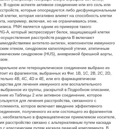
. В одном аспекте активное соединение или его соль или
асстройств, которые опосредуются либо дисфункциональным
 клетки, которая негативно влияет на способность клетки
та, например, включая, но не ограничиваясь этим,
изиса. PNH является одним из примеров такого
 PIG-A, который экспрессирует белок, защищающий клетки
 осуществления расстройств раздела В включают
аимодействиями антитело-антиген, компонентом иммунного
ским отеком, синдромом капиллярной утечки, атипичным
ремическим синдромом (HUS), аневризмой брюшной аорты,
изом.
арильное или гетероциклическое соединение выбрано из
оит из фрагментов, выбранных из Фиг. 1В, 1C, 2В, 2С, 2D,
язательно 4В, 4С, 4D и 4Е, или его фармацевтически
карства для лечения иммунного или воспалительного
, выбранное из группы, раскрытой в Подробном описании,
ение из Таблицы 2 или активное соединение, которое
ользуется для лечения расстройства, связанного с
мплемента, которое включает введение эффективного
соединения, полученного из или состоящего из фрагментов
и, необязательно в фармацевтически приемлемом носителе,
ия расстройство связано с альтернативным путем каскада
о с классическим путем каскада реакций комплемента. В