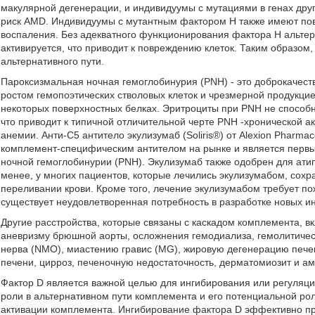
макулярной дегенерации, и индивидуумы с мутациями в генах др
риск AMD. Индивидуумы с мутантным фактором Н также имеют по
воспаления. Без адекватного функционирования фактора Н альте
активируется, что приводит к повреждению клеток. Таким образом,
альтернативного пути.
Пароксизмальная ночная гемоглобинурия (PNH) - это доброкачест
ростом гемопоэтических стволовых клеток и чрезмерной продукцие
некоторых поверхностных белках. Эритроциты при PNH не способ
что приводит к типичной отличительной черте PNH -хронической 
анемии. Анти-С5 антитело экулизумаб (Soliris®) от Alexion Pharm
комплемент-специфическим антителом на рынке и является перв
ночной гемоглобинурии (PNH). Экулизумаб также одобрен для ати
менее, у многих пациентов, которые лечились экулизумабом, сох
переливании крови. Кроме того, лечение экулизумабом требует п
существует неудовлетворенная потребность в разработке новых и
Другие расстройства, которые связаны с каскадом комплемента, 
аневризму брюшной аорты, осложнения гемодиализа, гемолитичес
нерва (NMO), миастению гравис (MG), жировую дегенерацию печен
печени, цирроз, печеночную недостаточность, дерматомиозит и а
Фактор D является важной целью для ингибирования или регуляци
роли в альтернативном пути комплемента и его потенциальной рол
активации комплемента. Ингибирование фактора D эффективно пр