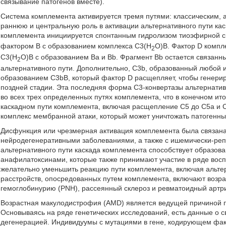
связывание патогенов вместе).
Система комплемента активируется тремя путями: классическим, 
раннюю и центральную роль в активации альтернативного пути ка
комплемента инициируется спонтанным гидролизом тиоэфирной св
фактором В с образованием комплекса С3(H
O)В. Фактор D компл
2
С3(H
O)В с образованием Ва и Bb. Фрагмент Bb остается связанн
2
альтернативного пути. Дополнительно, C3b, образованный любой и
образованием C3bB, который фактор D расщепляет, чтобы генерир
поздней стадии. Эта последняя форма С3-конвертазы альтернати
во всех трех определенных путях комплемента, что в конечном ит
каскадном пути комплемента, включая расщепление С5 до С5а и C5
комплекс мембранной атаки, который может уничтожать патогенные
Дисфункция или чрезмерная активация комплемента была связан
нейродегенеративными заболеваниями, а также с ишемически-ре
альтернативного пути каскада комплемента способствует образо
анафилатоксинами, которые также принимают участие в ряде восп
желательно уменьшить реакцию пути комплемента, включая альте
расстройств, опосредованных путем комплемента, включают воз
гемоглобинурию (PNH), рассеянный склероз и ревматоидный артри
Возрастная макулодистрофия (AMD) является ведущей причиной п
Основываясь на ряде генетических исследований, есть данные о 
дегенерацией. Индивидуумы с мутациями в гене, кодирующем фа