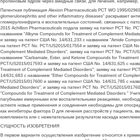
пролиновым ядром через амидные связи, для лечения, например, 
Патентная публикация Alexion Pharmaceuticals PCT WO 1995/029697 
glomerulonephritis and other inflammatory diseases" раскрывает а
гломерулонефрита и воспалительных состояний, связанных с пат
2015 Achillion Pharmaceuticals подала заявку на патент PCT No. P
названием "Alkyne Compounds for Treatment of Complement Mediate
и заявку на патент США No. 14/631,233 с названием "Amide Compoun
на патент PCT No. PCT/US2015/017554 и заявку на патент США No.
Complement Mediated Disorders"; заявку на патент PCT No. PCT/US
названием "Carbamate, Ester, and Ketone Compounds for Treatment 
PCT/US2015/017593 и заявку на патент США No. 14/631,625 с назван
Treatment of Complement Mediated Disorders"; заявку на патент P
14/631,683 с названием "Ether Compounds for Treatment of Complem
PCT/US2015/017600 и заявку на патент США No. 14/631,785 с назв
Mediated Disorders"; и заявку на патент РСТ No. PCT/US2015/0176
"Compounds for Treatment of Complement Mediated Disorders." Уч
пагубными иммунными или воспалительными реакциями, необход
аспекте новые применения и соединения необходимы для опосред
как ингибиторы фактора D для лечения расстройств у пациента, в
комплемента или с нежелательным результатом каскада комплем
СУЩНОСТЬ ИЗОБРЕТЕНИЯ
В первом варианте осуществления изобретение относится к прим