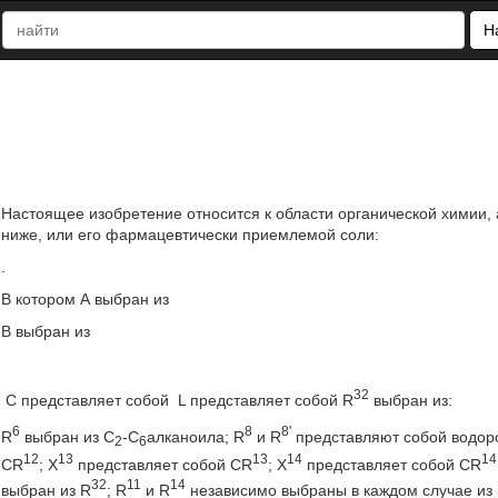
Н
Настоящее изобретение относится к области органической химии
ниже, или его фармацевтически приемлемой соли:
.
В котором А выбран из
В выбран из
32
С представляет собой
L представляет собой
R
выбран из:
6
8
8'
R
выбран из С
-С
алканоила; R
и R
представляют собой водор
2
6
12
13
13
14
14
CR
; X
представляет собой CR
; X
представляет собой CR
32
11
14
выбран из R
; R
и R
независимо выбраны в каждом случае из 