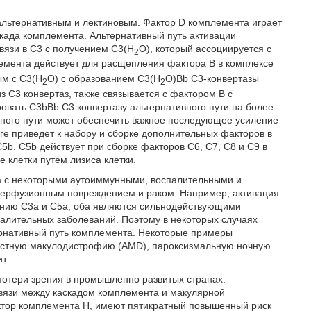
альтернативным и лектиновым. Фактор D комплемента играет
скада комплемента. Альтернативный путь активации
язи в С3 с получением С3(H
O), который ассоциируется с
2
емента действует для расщепления фактора В в комплексе
ым с C3(H
O) с образованием C3(H
O)Bb С3-конвертазы
2
2
з C3 конвертаз, также связывается с фактором В с
овать C3bBb C3 конвертазу альтернативного пути на более
вного пути может обеспечить важное последующее усиление
оге приведет к набору и сборке дополнительных факторов в
b. C5b действует при сборке факторов С6, С7, С8 и С9 в
 клетки путем лизиса клетки.
а с некоторыми аутоиммунными, воспалительными и
перфузионным повреждением и раком. Например, активация
ванию C3a и С5а, оба являются сильнодействующими
алительных заболеваний. Поэтому в некоторых случаях
рнативный путь комплемента. Некоторые примеры
растную макулодистрофию (AMD), пароксизмальную ночную
т.
отери зрения в промышленно развитых странах.
связи между каскадом комплемента и макулярной
ктор комплемента Н, имеют пятикратный повышенный риск