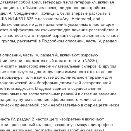
дставляет собой арил, гетероарил или гетероцикл, включая
у пациента, обычно человека, где данное расстройство
аздел А. Соединения Таблицы 1 были впервые раскрыты в
ША №14/631,625 с названием «Aryl, Heteroaryl, and
orders», однако, не для назначений, указанных в настоящем
яется в эффективном количестве для лечения расстройства и
 в частности, этот первый вариант осуществления включает
группы, раскрытой в Подробном описании, часть IV, раздел
писании, часть IV, раздел А, включают: жировую
ии печени, неалкогольный стеатогепатит (NASH),
омиозит и амиотрофический латеральный склероз. В другом
ние используется для модуляции иммунного ответа до, во
й процедуры, или в качестве дополнительной терапии для
мацевтической или биофармацевтической лекарственной
аней или жидкости. В одном варианте осуществления
токиновых или воспалительных реакций в ответ на введение
 пациенту путем введения эффективного количества
тически приемлемой соли необязательно в фармацевтически
асть IV, раздел В настоящего изобретения включают
трит, рассеянный склероз, возрастную макулодистрофию
вания (например, географическую атрофию сетчатки),