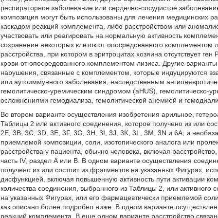
респираторное заболевание или сердечно-сосудистое заболевание
композиция могут быть использованы для лечения медицинских р
каскадом реакций комплемента, либо расстройством или аномалией
участвовать или реагировать на нормальную активность комплемен
сохранение некоторых клеток от опосредованного комплементом л
расстройства, при котором в эритроцитах хозяина отсутствует ген
крови от опосредованного комплементом лизиса. Другие варианты
нарушения, связанные с комплементом, которые индуцируются вз
или аутоиммунного заболевания, наследственным ангионевротиче
гемолитическо-уремическим синдромом (aHUS), гемолитическо-у
осложнениями гемодиализа, гемолитической анемией и гемодиал
Во втором варианте осуществления изобретения арильное, гетеро
Таблицы 2 или активного соединения, которое получено из или сост
2Е, 3В, 3С, 3D, 3Е, 3F, 3G, 3Н, 3I, 3J, 3K, 3L, 3М, 3N и 6А; и необ
приемлемой композиции, соли, изотопического аналога или проле
расстройства у пациента, обычно человека, включая расстройство
часть IV, раздел А или В. В одном варианте осуществления соедин
получено из или состоит из фрагментов на указанных Фигурах, исп
дисфункцией, включая повышенную активность пути активации ко
количества соединения, выбранного из Таблицы 2, или активного 
на указанных Фигурах, или его фармацевтически приемлемой сол
как описано более подробно ниже. В одном варианте осуществлен
реакций комплемента. В еще одном варианте расстройство связан