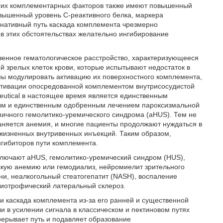
угих комплементарных факторов также имеют повышенный
вышенный уровень С-реактивного белка, маркера
рнативный путь каскада комплемента чрезмерно
 в этих обстоятельствах желательно ингибирование
венное гематологическое расстройство, характеризующееся
й зрелых клеток крови, которые испытывают недостаток в
ны модулировать активацию их поверхностного комплемента,
активации опосредованной комплементом внутрисосудистой
aceutical в настоящее время является единственным
ым и единственным одобренным лечением пароксизмальной
пичного гемолитико-уремического синдрома (aHUS). Тем не
раняется анемия, и многие пациенты продолжают нуждаться в
ожизненных внутривенных инъекций. Таким образом,
нгибиторов пути комплемента.
включают aHUS, гемолитико-уремический синдром (HUS),
кую анемию или гемодиализ, нейромиелит зрительного
и, неалкогольный стеатогепатит (NASH), воспаление
миотрофический латеральный склероз.
и каскада комплемента из-за его ранней и существенной
и в усилении сигнала в классическом и пектиновом путях
ерывает путь и подавляет образование