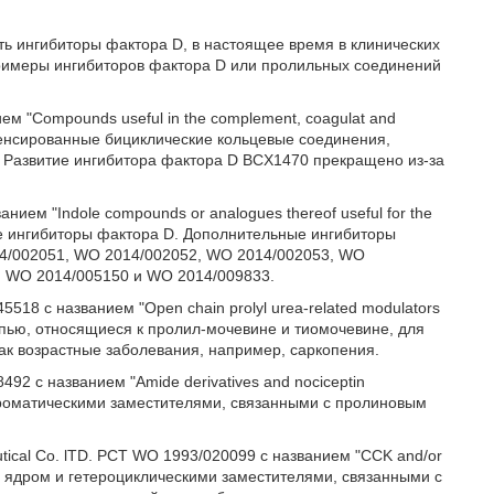
ть ингибиторы фактора D, в настоящее время в клинических
римеры ингибиторов фактора D или пролильных соединений
ем "Compounds useful in the complement, coagulat and
конденсированные бициклические кольцевые соединения,
 Развитие ингибитора фактора D BCX1470 прекращено из-за
ием "Indole compounds or analogues thereof useful for the
рые ингибиторы фактора D. Дополнительные ингибиторы
14/002051, WO 2014/002052, WO 2014/002053, WO
, WO 2014/005150 и WO 2014/009833.
518 с названием "Open chain prolyl urea-related modulators
цепью, относящиеся к пролил-мочевине и тиомочевине, для
ак возрастные заболевания, например, саркопения.
92 с названием "Amide derivatives and nociceptin
ароматическими заместителями, связанными с пролиновым
tical Co. lTD. PCT WO 1993/020099 с названием "CCK and/or
ым ядром и гетероциклическими заместителями, связанными с