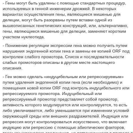
- Гены могут быть удалены с помощью стандартных процедур,
используемых в генной инженерии дрожжей. В некоторых
вариантах осуществления гены, являющиеся мишенью для
делеции, могут быть разорваны путем вставки одной из
вышеописанных генетических конструкций, или, альтернативно,
гены, являющиеся мишенью для делеции, заменяют коротким
участком нуклеотида.
- Понижение регуляции экспрессии гена можно получить путем
нарушения эндогенной копии гена и замены ее копией ORF под
контролем слабого промотора. Список и последовательности
слабых промоторов описаны в другом месте настоящего
описания.
- Ген можно сделать «индуцибельным или репрессируемым»
путем удаления эндогенной копии гена (если необходимо) и
помещения новой копии ORF под контроль индуцибельного или
репрессируемого промотора. Индуцибельный или
репрессируемый промотор представляет собой промотор,
активность которого модулируется или контролируется, то есть
либо увеличивается, либо уменьшается при изменении условий
окружающей среды или внешних раздражителей. Индукция или
репрессия могут контролироваться искусственно, что включает
индукцию или репрессию с помощью абиотических факторов,
таких как химические соединения, не встречающиеся в природе в