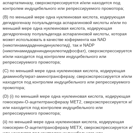
аспартаткиназу, сверхэкспрессируется и/или находится под
контролем индуцибельного или репрессируемого промотора;
(B) по меньшей мере одна нуклеиновая кислота, кодирующая
дегидрогеназу полуальдегида аспарагиновой кислоты и/или по
меньшей мере одна нуклеиновая кислота, кодирующая
дегидрогеназу полуальдегида аспарагиновой кислоты, которая
может использовать в качестве кофермента как NAD
(никотинамидадениндинуклеотид), так и NADP
(никотинамидадениндинуклеотидфосфат), сверхэкспрессируется
и/или находится под контролем индуцибельного или
репрессируемого промотора;
(C) по меньшей мере одна нуклеиновая кислота, кодирующая
диаминобутират-аминотрансферазу, сверхэкспрессируется и/или
находится под контролем индуцибельного или репрессируемого
промотора;
(D) (i) по меньшей мере одна нуклеиновая кислота, кодирующая
гомосерин-O-ацетилтрансферазу MET2, сверхэкспрессируется и/
или находится под контролем индуцибельного или
репрессируемого промотора;
(ii) по меньшей мере одна нуклеиновая кислота, кодирующая
гомосерин-O-ацетилтрансферазу METX, сверхэкспрессируется и/