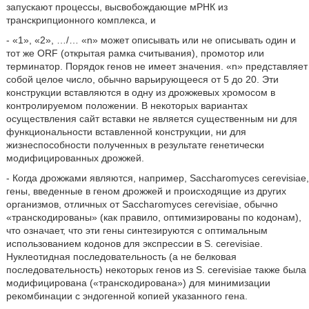
запускают процессы, высвобождающие мРНК из
транскрипционного комплекса, и
- «1», «2», …/… «n» может описывать или не описывать один и
тот же ORF (открытая рамка считывания), промотор или
терминатор. Порядок генов не имеет значения. «n» представляет
собой целое число, обычно варьирующееся от 5 до 20. Эти
конструкции вставляются в одну из дрожжевых хромосом в
контролируемом положении. В некоторых вариантах
осуществления сайт вставки не является существенным ни для
функциональности вставленной конструкции, ни для
жизнеспособности полученных в результате генетически
модифицированных дрожжей.
- Когда дрожжами являются, например, Saccharomyces cerevisiae,
гены, введенные в геном дрожжей и происходящие из других
организмов, отличных от Saccharomyces cerevisiae, обычно
«транскодированы» (как правило, оптимизированы по кодонам),
что означает, что эти гены синтезируются с оптимальным
использованием кодонов для экспрессии в S. cerevisiae.
Нуклеотидная последовательность (а не белковая
последовательность) некоторых генов из S. cerevisiae также была
модифицирована («транскодирована») для минимизации
рекомбинации с эндогенной копией указанного гена.