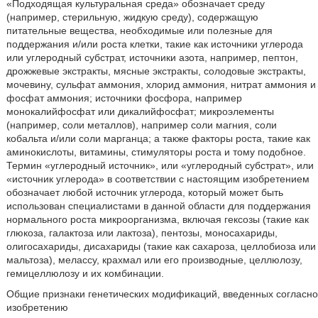
«Подходящая культуральная среда» обозначает среду
(например, стерильную, жидкую среду), содержащую
питательные вещества, необходимые или полезные для
поддержания и/или роста клетки, такие как источники углерода
или углеродный субстрат, источники азота, например, пептон,
дрожжевые экстракты, мясные экстракты, солодовые экстракты,
мочевину, сульфат аммония, хлорид аммония, нитрат аммония и
фосфат аммония; источники фосфора, например
монокалийфосфат или дикалийфосфат; микроэлементы
(например, соли металлов), например соли магния, соли
кобальта и/или соли марганца; а также факторы роста, такие как
аминокислоты, витамины, стимуляторы роста и тому подобное.
Термин «углеродный источник», или «углеродный субстрат», или
«источник углерода» в соответствии с настоящим изобретением
обозначает любой источник углерода, который может быть
использован специалистами в данной области для поддержания
нормального роста микроорганизма, включая гексозы (такие как
глюкоза, галактоза или лактоза), пентозы, моносахариды,
олигосахариды, дисахариды (такие как сахароза, целлобиоза или
мальтоза), мелассу, крахмал или его производные, целлюлозу,
гемицеллюлозу и их комбинации.
Общие признаки генетических модификаций, введенных согласно
изобретению