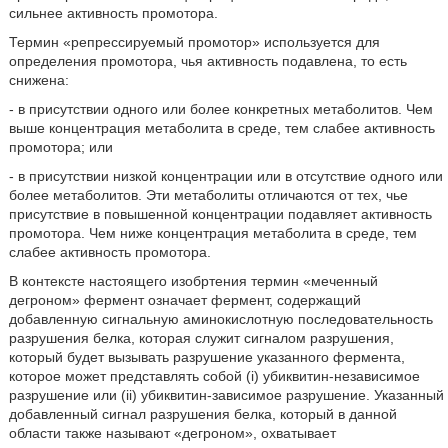
сильнее активность промотора.
Термин «репрессируемый промотор» используется для
определения промотора, чья активность подавлена, то есть
снижена:
- в присутствии одного или более конкретных метаболитов. Чем
выше концентрация метаболита в среде, тем слабее активность
промотора; или
- в присутствии низкой концентрации или в отсутствие одного или
более метаболитов. Эти метаболиты отличаются от тех, чье
присутствие в повышенной концентрации подавляет активность
промотора. Чем ниже концентрация метаболита в среде, тем
слабее активность промотора.
В контексте настоящего изобртения термин «меченный
дегроном» фермент означает фермент, содержащий
добавленную сигнальную аминокислотную последовательность
разрушения белка, которая служит сигналом разрушения,
который будет вызывать разрушение указанного фермента,
которое может представлять собой (i) убиквитин-независимое
разрушение или (ii) убиквитин-зависимое разрушение. Указанный
добавленный сигнал разрушения белка, который в данной
области также называют «дегроном», охватывает