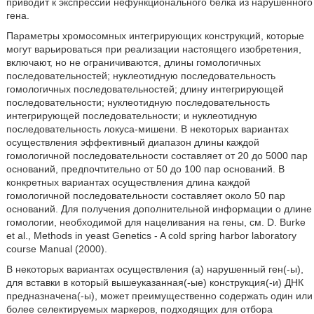
приводит к экспрессии нефункционального белка из нарушенного
гена.
Параметры хромосомных интегрирующих конструкций, которые
могут варьироваться при реализации настоящего изобретения,
включают, но не ограничиваются, длины гомологичных
последовательностей; нуклеотидную последовательность
гомологичных последовательностей; длину интегрирующей
последовательности; нуклеотидную последовательность
интегрирующей последовательности; и нуклеотидную
последовательность локуса-мишени. В некоторых вариантах
осуществления эффективный диапазон длины каждой
гомологичной последовательности составляет от 20 до 5000 пар
оснований, предпочтительно от 50 до 100 пар оснований. В
конкретных вариантах осуществления длина каждой
гомологичной последовательности составляет около 50 пар
оснований. Для получения дополнительной информации о длине
гомологии, необходимой для нацеливания на гены, см. D. Burke
et al., Methods in yeast Genetics - A cold spring harbor laboratory
course Manual (2000).
В некоторых вариантах осуществления (а) нарушенный ген(-ы),
для вставки в который вышеуказанная(-ые) конструкция(-и) ДНК
предназначена(-ы), может преимущественно содержать один или
более селектируемых маркеров, подходящих для отбора