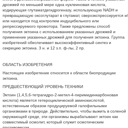
дрожжей по меньшей мере одна нуклеиновая кислота,
кодирующая глутаматдегидрогеназу, использующую NADH и
превращающую оксоглутарат в глутамат, сверхэкспрессируется и/
или находится под контролем индуцибельного или
репрессируемого промотора. Также предложены способ
получения эктоина с использованием указанных дрожжей и
применение указанных дрожжей для получения эктоина. Группа
изобретений обеспечивает высокоэффективный синтез и
секрецию эктоина. 3 н. и 12 з.п. ф-лы, 2 пр.
ОБЛАСТЬ ИЗОБРЕТЕНИЯ
Настоящее изобретение относится к области биопродукции
эктоина.
ПРЕДШЕСТВУЮЩИЙ УРОВЕНЬ ТЕХНИКИ
Эктоин (1,4,5,6-тетрагидро-2-метил-4-пиримидинкарбоновая
кислота) является гетероциклической аминокислотой,
естественным образом продуцируемой галофильными
организмами в природе. Действительно, чтобы выжить в соленой
окружающей среде, эти организмы вырабатывают эктоин как
совместимый осмолит, который служит осмотическим
противовесом.