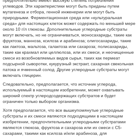
предпочтительно имеют высокую степень потребления
углеводов. Эти характеристики могут быть приданы путем
мутагенеза и отбора, генной инженерии или могут быть
природными. Ферментационная среда или «культуральная
среда» для настоящих клеток может содержать по меньшей мере
около 10 г/л глюкозы. Дополнительные углеродные субстраты
могут включать, но не ограничиваться, моносахариды, такие как
фруктоза, манноза, ксилоза и арабиноза; олигосахариды, такие
как лактоза, мальтоза, галактоза или сахароза; полисахариды,
такие как крахмал или целлюлоза, или их смеси, и неочищенные
смеси из возобновляемых видов сырья, таких как пермеат
подсырной сыворотки, кукурузный экстракт, сахарная свекольная
патока и ячменный солод. Другие углеродные субстраты могут
включать глицерин.
Следовательно, предполагается, что источник углерода,
используемый в настоящем изобретении, может охватывать
широкий спектр углеродсодержащих субстратов и будет
ограничен только выбором организма.
Хотя предполагается, что все вышеупомянутые углеродные
субстраты и их смеси являются подходящими в настоящем
изобретении, предпочтительными углеродными субстратами
являются глюкоза, фруктоза и сахароза или их смеси с С5-
сахарами, такими как ксилоза и/или арабиноза, для