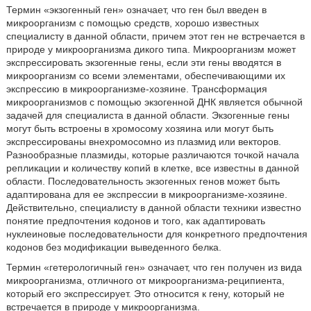
Термин «экзогенный ген» означает, что ген был введен в
микроорганизм с помощью средств, хорошо известных
специалисту в данной области, причем этот ген не встречается в
природе у микроорганизма дикого типа. Микроорганизм может
экспрессировать экзогенные гены, если эти гены вводятся в
микроорганизм со всеми элементами, обеспечивающими их
экспрессию в микроорганизме-хозяине. Трансформация
микроорганизмов с помощью экзогенной ДНК является обычной
задачей для специалиста в данной области. Экзогенные гены
могут быть встроены в хромосому хозяина или могут быть
экспрессированы внехромосомно из плазмид или векторов.
Разнообразные плазмиды, которые различаются точкой начала
репликации и количеству копий в клетке, все известны в данной
области. Последовательность экзогенных генов может быть
адаптирована для ее экспрессии в микроорганизме-хозяине.
Действительно, специалисту в данной области техники известно
понятие предпочтения кодонов и того, как адаптировать
нуклеиновые последовательности для конкретного предпочтения
кодонов без модификации выведенного белка.
Термин «гетерологичный ген» означает, что ген получен из вида
микроорганизма, отличного от микроорганизма-реципиента,
который его экспрессирует. Это относится к гену, который не
встречается в природе у микроорганизма.