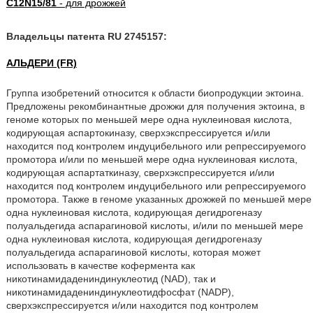
C12N15/81
- для дрожжей
Владельцы патента RU 2745157:
АЛЬДЕРИ (FR)
Группа изобретений относится к области биопродукции эктоина.
Предложены рекомбинантные дрожжи для получения эктоина, в
геноме которых по меньшей мере одна нуклеиновая кислота,
кодирующая аспартокиназу, сверхэкспрессируется и/или
находится под контролем индуцибельного или репрессируемого
промотора и/или по меньшей мере одна нуклеиновая кислота,
кодирующая аспартаткиназу, сверхэкспрессируется и/или
находится под контролем индуцибельного или репрессируемого
промотора. Также в геноме указанных дрожжей по меньшей мере
одна нуклеиновая кислота, кодирующая дегидрогеназу
полуальдегида аспарагиновой кислоты, и/или по меньшей мере
одна нуклеиновая кислота, кодирующая дегидрогеназу
полуальдегида аспарагиновой кислоты, которая может
использовать в качестве кофермента как
никотинамидадениндинуклеотид (NAD), так и
никотинамидадениндинуклеотидфосфат (NADP),
сверхэкспрессируется и/или находится под контролем