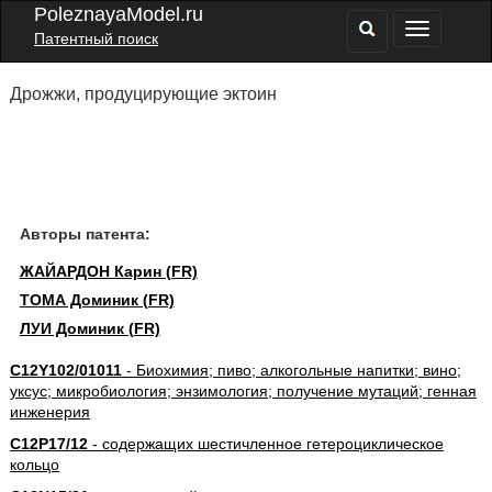
PoleznayaModel.ru
Патентный поиск
Дрожжи, продуцирующие эктоин
Авторы патента:
ЖАЙАРДОН Карин (FR)
ТОМА Доминик (FR)
ЛУИ Доминик (FR)
C12Y102/01011
- Биохимия; пиво; алкогольные напитки; вино;
уксус; микробиология; энзимология; получение мутаций; генная
инженерия
C12P17/12
- содержащих шестичленное гетероциклическое
кольцо