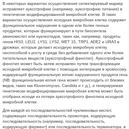
В некоторых вариантах осуществления селектируемый маркер
исправляет ауксотрофию (например, ауксотрофию питания) в
генетически модифицированной микробной клетке. В таких
вариантах осуществления исходная микробная клетка содержит
функциональное нарушение в одном или более генных
продуктах, которые функционируют в пути биосинтеза
аминокислот или нуклеотидов, таких как, например, продукты
генов HIS3, LEU2, LYS1, LYS2, MET 15, TRP1, ADE2 и URA3 в
дрожжах, которые делают исходную микробную клетку
неспособной к росту в среде без добавления одного или более
питательных веществ (ауксотрофный фенотип). Ауксотрофный
фенотип может быть затем исправлен путем трансформации
исходной микробной клетки с помощью интеграции в хромосому,
кодирующей функциональную копию нарушенного продукта гена
(NB: функциональная копия гена может происходить от близких
видов, таких как Kluveromyces, Candida и т. д.), и генерируемая
генетически модифицированная микробная клетка может быть
отобрана исходя из потери ауксотрофного фенотипа исходной
микробной клетки.
Для каждой из последовательностей нуклеиновых кислот,
содержащих последовательность промотора, кодирующую
последовательность (например, последовательность,
кодирующую фермент) или последовательность терминатора, в