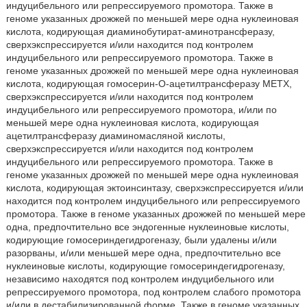
индуцибельного или репрессируемого промотора. Также в
геноме указанных дрожжей по меньшей мере одна нуклеиновая
кислота, кодирующая диаминобутират-аминотрансферазу,
сверхэкспрессируется и/или находится под контролем
индуцибельного или репрессируемого промотора. Также в
геноме указанных дрожжей по меньшей мере одна нуклеиновая
кислота, кодирующая гомосерин-O-ацетилтрансферазу METX,
сверхэкспрессируется и/или находится под контролем
индуцибельного или репрессируемого промотора, и/или по
меньшей мере одна нуклеиновая кислота, кодирующая
ацетилтрансферазу диаминомасляной кислоты,
сверхэкспрессируется и/или находится под контролем
индуцибельного или репрессируемого промотора. Также в
геноме указанных дрожжей по меньшей мере одна нуклеиновая
кислота, кодирующая эктоинсинтазу, сверхэкспрессируется и/или
находится под контролем индуцибельного или репрессируемого
промотора. Также в геноме указанных дрожжей по меньшей мере
одна, предпочтительно все эндогенные нуклеиновые кислоты,
кодирующие гомосериндегидрогеназу, были удалены и/или
разорваны, и/или меньшей мере одна, предпочтительно все
нуклеиновые кислоты, кодирующие гомосериндегидрогеназу,
независимо находятся под контролем индуцибельного или
репрессируемого промотора, под контролем слабого промотора
и/или в дестабилизированной форме. Также в геноме указанных