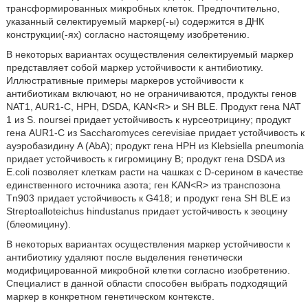
трансформированных микробных клеток. Предпочтительно,
указанный селектируемый маркер(-ы) содержится в ДНК
конструкции(-ях) согласно настоящему изобретению.
В некоторых вариантах осуществления селектируемый маркер
представляет собой маркер устойчивости к антибиотику.
Иллюстративные примеры маркеров устойчивости к
антибиотикам включают, но не ограничиваются, продукты генов
NAT1, AUR1-C, HPH, DSDA, KAN<R> и SH BLE. Продукт гена NAT
1 из S. noursei придает устойчивость к нурсеотрицину; продукт
гена AUR1-C из Saccharomyces cerevisiae придает устойчивость к
ауэробазидину A (AbA); продукт гена HPH из Klebsiella pneumonia
придает устойчивость к гигромицину B; продукт гена DSDA из
E.coli позволяет клеткам расти на чашках с D-серином в качестве
единственного источника азота; ген KAN<R> из транспозона
Tn903 придает устойчивость к G418; и продукт гена SH BLE из
Streptoalloteichus hindustanus придает устойчивость к зеоцину
(блеомицину).
В некоторых вариантах осуществления маркер устойчивости к
антибиотику удаляют после выделения генетически
модифицированной микробной клетки согласно изобретению.
Специалист в данной области способен выбрать подходящий
маркер в конкретном генетическом контексте.