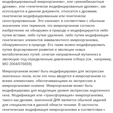
модифицированный микроорганизм», или «рекомбинантные
дрожжи», или «генетически модифицированные дрожжи», как
используется в данном документе, относится к дрожжам,
генетически модифицированным или генетически
сконструированным. Это означает, в соответствии с обычным
значением этих терминов, что микроорганизм согласно
изобретению не обнаружен в природе и модифицируется либо
путем вставки, либо путем удаления, либо путем модификации
генетических элементов эквивалентного микроорганизма,
обнаруженного в природе. Его также можно модифицировать
путем форсирования развития и эволюции новых
метаболических путей, сочетая направленный мутагенез и
эволюцию под определенным давлением отбора (см., например,
WO 2004/076659).
Микроорганизм может быть модифицирован для экспрессии
экзогенных генов, если эти гены вводятся в микроорганизм со
всеми элементами, обеспечивающими их экспрессию в
микроорганизме-хозяине. Микроорганизм может быть
модифицирован для модуляции уровня экспрессии эндогенного
гена. Модификация или «трансформация» микроорганизма,
такого как дрожжи, экзогенной ДНК является обычной задачей
для специалистов в данной области техники. В частности,
генетическая модификация микроорганизма в соответствии с