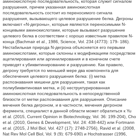
аминокислотную последовательность, которая служит сигналом
разрушения, причем указанная аминокислотная
последовательность состоит из переносимого сигнала
разрушения, вызывающего целевое разрушение белка. Дегроны
включают «N-дегроны», которые являются переносимыми N-
концевыми аминокислотами, которые вызывают разрушение
целевого белка в соответствии с хорошо известным правилом N-
конца (Bachmair et al., 1986, Science, Vol. 234 (4773): 179- 186).
Нестабильная природа N-дегрона объясняется его первыми
аминокислотами, которые склонны к модификациям посредством
ацетилирования или аргинилирования и в конечном счете
приводят к убиквитинированию и разрушению. Как правило,
дегрону требуется по меньшей мере два компонента для
обеспечения целевого разрушения белка: (i) метка
распознавания мишени для разрушения, такая как
полиубиквитиновая метка, и (ii) неструктурированная
аминокислотная последовательность в непосредственной
близости от метки распознавания для разрушения. Описание
мечения белка дегроном, и в частности, мечения дегроном
фермента, специалист в данной области может обратиться к Yu
et al. (2015, Current Opinion in Biotechnology, Vol. 36: 199-204), Cho
et al. (2010, Genes & Development, Vol. 24: 438-442) или Fortmann
et al. (2015, J Mol Biol, Vol. 427 (17): 2748-2756), Ravid et al. (2008,
Nat Rev Mol Cell Biol, Vol. 9 (9): 679-690) и Hochstrasser (1996,