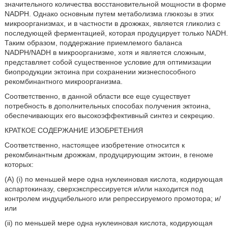
значительного количества восстановительной мощности в форме
NADPH. Однако основным путем метаболизма глюкозы в этих
микроорганизмах, и в частности в дрожжах, является гликолиз с
последующей ферментацией, которая продуцирует только NADH.
Таким образом, поддержание приемлемого баланса
NADPH/NADH в микроорганизме, хотя и является сложным,
представляет собой существенное условие для оптимизации
биопродукции эктоина при сохранении жизнеспособного
рекомбинантного микроорганизма.
Соответственно, в данной области все еще существует
потребность в дополнительных способах получения эктоина,
обеспечивающих его высокоэффективный синтез и секрецию.
КРАТКОЕ СОДЕРЖАНИЕ ИЗОБРЕТЕНИЯ
Соответственно, настоящее изобретение относится к
рекомбинантным дрожжам, продуцирующим эктоин, в геноме
которых:
(A) (i) по меньшей мере одна нуклеиновая кислота, кодирующая
аспартокиназу, сверхэкспрессируется и/или находится под
контролем индуцибельного или репрессируемого промотора; и/
или
(ii) по меньшей мере одна нуклеиновая кислота, кодирующая