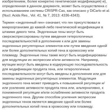
изобретением, более конкретно генетическая модификация(-и),
определенная в данном документе, может быть осуществлена с
использованием системы CRISPR-Cas, как описано у DiCarlo et al.
(Nucl. Acids Res., Vol. 41, № 7, 2013: 4336-4343).
Термин «эндогенный ген» означает, что ген присутствовал в
микроорганизме до каккой-либо генетической модификации в
штамме дикого типа. Эндогенные гены могут быть
сверхэкспрессированы путем введения гетерологичных
последовательностей в дополнение к или для замены
эндогенных регуляторных элементов или путем введения одной
или более дополнительных копий гена в хромосому или
плазмиду. Эндогенные гены также могут быть модифицированы
для модуляции их экспрессии и/или активности. Например,
мутации могут быть введены в кодирующую последовательность
для модификации продукта гена, или гетерологичные
последовательности могут быть введены в дополнение или для
замены эндогенных регуляторных элементов. Модуляция
эндогенного гена может приводить к повышенной регуляции и/
или усилению активности продукта гена или, альтернативно, к
пониженной регуляции и/или ослаблению активности продукта
эндогенного гена. Другим способом усиления экспрессии
эндогенных генов является введение одной или более
дополнительных копий гена в хромосому или плазмиду.