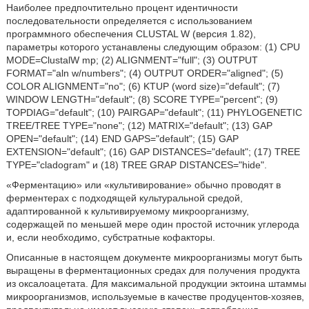
Наиболее предпочтительно процент идентичности
последовательности определяется с использованием
программного обеспечения CLUSTAL W (версия 1.82),
параметры которого устанавлены следующим образом: (1) CPU
MODE=ClustalW mp; (2) ALIGNMENT="full"; (3) OUTPUT
FORMAT="aln w/numbers"; (4) OUTPUT ORDER="aligned"; (5)
COLOR ALIGNMENT="no"; (6) KTUP (word size)="default"; (7)
WINDOW LENGTH="default"; (8) SCORE TYPE="percent"; (9)
TOPDIAG="default"; (10) PAIRGAP="default"; (11) PHYLOGENETIC
TREE/TREE TYPE="none"; (12) MATRIX="default"; (13) GAP
OPEN="default"; (14) END GAPS="default"; (15) GAP
EXTENSION="default"; (16) GAP DISTANCES="default"; (17) TREE
TYPE="cladogram" и (18) TREE GRAP DISTANCES="hide".
«Ферментацию» или «культивирование» обычно проводят в
ферментерах с подходящей культуральной средой,
адаптированной к культивируемому микроорганизму,
содержащей по меньшей мере один простой источник углерода
и, если необходимо, субстратные кофакторы.
Описанные в настоящем документе микроорганизмы могут быть
выращены в ферментационных средах для получения продукта
из оксалоацетата. Для максимальной продукции эктоина штаммы
микроорганизмов, используемые в качестве продуцентов-хозяев,