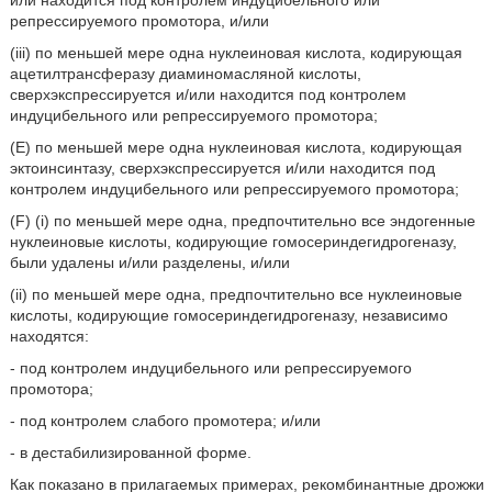
или находится под контролем индуцибельного или
репрессируемого промотора, и/или
(iii) по меньшей мере одна нуклеиновая кислота, кодирующая
ацетилтрансферазу диаминомасляной кислоты,
сверхэкспрессируется и/или находится под контролем
индуцибельного или репрессируемого промотора;
(E) по меньшей мере одна нуклеиновая кислота, кодирующая
эктоинсинтазу, сверхэкспрессируется и/или находится под
контролем индуцибельного или репрессируемого промотора;
(F) (i) по меньшей мере одна, предпочтительно все эндогенные
нуклеиновые кислоты, кодирующие гомосериндегидрогеназу,
были удалены и/или разделены, и/или
(ii) по меньшей мере одна, предпочтительно все нуклеиновые
кислоты, кодирующие гомосериндегидрогеназу, независимо
находятся:
- под контролем индуцибельного или репрессируемого
промотора;
- под контролем слабого промотера; и/или
- в дестабилизированной форме.
Как показано в прилагаемых примерах, рекомбинантные дрожжи