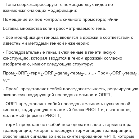
- Гены сверхэкспрессируют с помощью двух видов не
взаимоисключающих модификаций:
Помещение их под контроль сильного промотора; и/или
Вставка множества копий рассматриваемого гена.
- Все модификации генома вводятся в дрожжи в соответствии с
известными методами генной инженерии:
- Последовательные гены, включенные в генетическую
конструкцию, которая вводится в геном дрожжей согласно
изобретению, имеют следующую структуру:
Пром
-ORF
-терм
-ORF
-gene
-терм
-…/…- Пром
-ORF
-терм
,
1
1
1
2
2
2
n
n
n
где:
- Пром1 представляет собой последовательность, регулирующую
экспрессию кодирующей последовательности ORF1,
- ORF1 представляет собой последовательность нуклеиновой
кислоты, кодирующую желаемый белок PROT1 и, в частности,
желаемый фермент PROT1,
- терм1 представляет собой последовательность терминатора
транскрипции, которая опосредует терминацию транскрипции,
обеспечивая сигналы во вновь синтезированной мРНК, которые