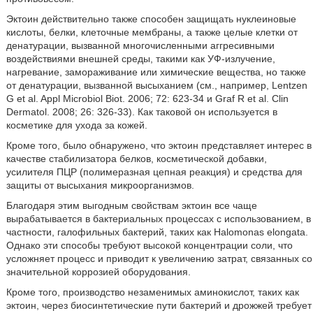
Эктоин действительно также способен защищать нуклеиновые
кислоты, белки, клеточные мембраны, а также целые клетки от
денатурации, вызванной многочисленными аггресивными
воздействиями внешней среды, такими как УФ-излучение,
нагревание, замораживание или химические вещества, но также
от денатурации, вызванной высыханием (см., например, Lentzen
G et al. Appl Microbiol Biot. 2006; 72: 623-34 и Graf R et al. Clin
Dermatol. 2008; 26: 326-33). Как таковой он используется в
косметике для ухода за кожей.
Кроме того, было обнаружено, что эктоин представляет интерес в
качестве стабилизатора белков, косметической добавки,
усилителя ПЦР (полимеразная цепная реакция) и средства для
защиты от высыхания микроорганизмов.
Благодаря этим выгодным свойствам эктоин все чаще
вырабатывается в бактериальных процессах с использованием, в
частности, галофильных бактерий, таких как Halomonas elongata.
Однако эти способы требуют высокой концентрации соли, что
усложняет процесс и приводит к увеличению затрат, связанных со
значительной коррозией оборудования.
Кроме того, производство незаменимых аминокислот, таких как
эктоин, через биосинтетические пути бактерий и дрожжей требует