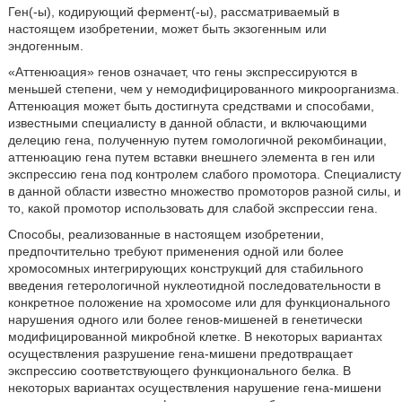
Ген(-ы), кодирующий фермент(-ы), рассматриваемый в
настоящем изобретении, может быть экзогенным или
эндогенным.
«Аттенюация» генов означает, что гены экспрессируются в
меньшей степени, чем у немодифицированного микроорганизма.
Аттенюация может быть достигнута средствами и способами,
известными специалисту в данной области, и включающими
делецию гена, полученную путем гомологичной рекомбинации,
аттенюацию гена путем вставки внешнего элемента в ген или
экспрессию гена под контролем слабого промотора. Специалисту
в данной области известно множество промоторов разной силы, и
то, какой промотор использовать для слабой экспрессии гена.
Способы, реализованные в настоящем изобретении,
предпочтительно требуют применения одной или более
хромосомных интегрирующих конструкций для стабильного
введения гетерологичной нуклеотидной последовательности в
конкретное положение на хромосоме или для функционального
нарушения одного или более генов-мишеней в генетически
модифицированной микробной клетке. В некоторых вариантах
осуществления разрушение гена-мишени предотвращает
экспрессию соответствующего функционального белка. В
некоторых вариантах осуществления нарушение гена-мишени