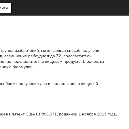
айти
а группа изобретений, включающая способ получения
в, соединение ребаудиозида Z2, подсластитель,
ение подсластителя в пищевом продукте. В одном из
ленную формулой:
особов их получения для использования в пищевой
ки на патент США 61/898,571, поданной 1 ноября 2013 года,