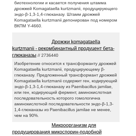
биотехнологии и касается получения штамма
дрожжей Komagataella kurtzmanii, продуцирующего
эндо-β-1,3-1,4-глюканазу. Штамм дрожжей
Komagataella kurtzmanii депонирован под номером
ВКПМ Y-4660.
Дрожжи komagataella
kurtzmanii - рекомбинантный продуцент бета-
глюканазы
// 2736440
Изобретение относится к трансформанту дрожжей
Komagataella kurtzmanii, продуцирующему β-
глюканазу. Предложенный трансформант дрожжей
Komagataella kurtzmanii содержит ген, кодирующий
эндо-β-1,3-1,4-глюканазу из Paenibacillus jamilae,
или ген, кодирующий фермент, аминокислотная
последовательность которого гомологична
аминокислотной последовательности эндо-β-1,3-
1,4-глюканазы из Paenibacillus jamilae не менее,
чем на 90%.
Микроорганизм для
продуцирования микоспорин-подобной