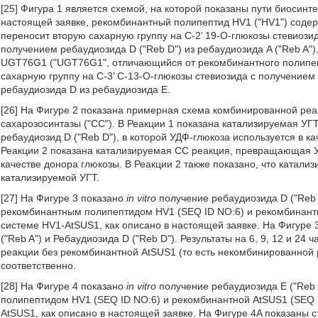
[25] Фигура 1 является схемой, на которой показаны пути биосинте
настоящей заявке, рекомбинантный полипептид HV1 ("HV1") содер
переносит вторую сахарную группу на C-2’ 19-O-глюкозы стевиозид
получением ребаудиозида D ("Reb D") из ребаудиозида A ("Reb A"
UGT76G1 ("UGT76G1", отличающийся от рекомбинантного полипепт
сахарную группу на C-3’ C-13-O-глюкозы стевиозида с получением
ребаудиозида D из ребаудиозида E.
[26] На Фигуре 2 показана примерная схема комбинированной реа
сахарозосинтазы ("СС"). В Реакции 1 показана катализируемая УГ
ребаудиозид D ("Reb D"), в которой УДФ-глюкоза используется в к
Реакции 2 показана катализируемая СС реакция, превращающая УД
качестве донора глюкозы. В Реакции 2 также показано, что катал
катализируемой УГТ.
[27] На Фигуре 3 показано
in vitro
получение ребаудиозида D ("Reb D
рекомбинантным полипептидом HV1 (SEQ ID NO:6) и рекомбинант
системе HV1-AtSUS1, как описано в настоящей заявке. На Фигуре 3
("Reb A") и Ребаудиозида D ("Reb D"). Результаты на 6, 9, 12 и 24
реакции без рекомбинантной AtSUS1 (то есть некомбинированной р
соответственно.
[28] На Фигуре 4 показано
in vitro
получение ребаудиозида E ("Reb 
полипептидом HV1 (SEQ ID NO:6) и рекомбинантной AtSUS1 (SEQ 
AtSUS1, как описано в настоящей заявке. На Фигуре 4A показаны ст