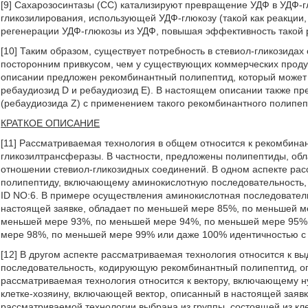
[9] Сахарозосинтазы (СС) катализируют превращение УДФ в УДФ-гл
гликозилирования, использующей УДФ-глюкозу (такой как реакции
регенерации УДФ-глюкозы из УДФ, повышая эффективность такой р
[10] Таким образом, существует потребность в стевиол-гликозид
посторонним привкусом, чем у существующих коммерческих продук
описании предложен рекомбинантный полипептид, который может п
ребаудиозид D и ребаудиозид E). В настоящем описании также пр
(ребаудиозида Z) с применением такого рекомбинантного полипеп
КРАТКОЕ ОПИСАНИЕ
[11] Рассматриваемая технология в общем относится к рекомбин
гликозилтрансферазы. В частности, предложены полипептиды, об
отношении стевиол-гликозидных соединений. В одном аспекте ра
полипептиду, включающему аминокислотную последовательность
ID NO:6. В примере осуществления аминокислотная последовател
настоящей заявке, обладает по меньшей мере 85%, по меньшей м
меньшей мере 93%, по меньшей мере 94%, по меньшей мере 95%
мере 98%, по меньшей мере 99% или даже 100% идентичностью с 
[12] В другом аспекте рассматриваемая технология относится к 
последовательность, кодирующую рекомбинантный полипептид, оп
рассматриваемая технология относится к вектору, включающему н
клетке-хозяину, включающей вектор, описанный в настоящей заяв
рассматриваемой технологии выбрана из группы, состоящей из кле