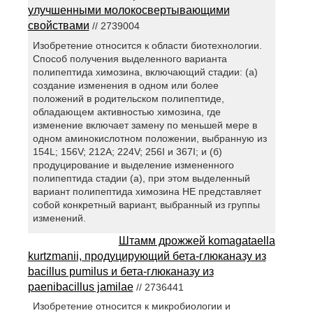
улучшенными молокосвертывающими
свойствами
// 2739004
Изобретение относится к области биотехнологии.
Способ получения выделенного варианта
полипептида химозина, включающий стадии: (а)
создание изменения в одном или более
положений в родительском полипептиде,
обладающем активностью химозина, где
изменение включает замену по меньшей мере в
одном аминокислотном положении, выбранную из
154L; 156V; 212A; 224V; 256I и 367I; и (б)
продуцирование и выделение измененного
полипептида стадии (a), при этом выделенный
вариант полипептида химозина НЕ представляет
собой конкретный вариант, выбранный из группы
изменений.
Штамм дрожжей komagataella
kurtzmanii, продуцирующий бета-глюканазу из
bacillus pumilus и бета-глюканазу из
paenibacillus jamilae
// 2736441
Изобретение относится к микробиологии и