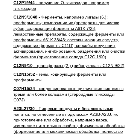
C12P19/44
- получение O-гликозидов, например
глюкозидов
C12N9/1048
- Ферменты, например лигазы (6.);
проферменты; композиции их (препараты для чистки
зубов, содержащие ферменты A61K 7/28;
лекарственные препараты, содержащие ферменты или
проферменты A61K 38/43; составы моющих средств,
содержащих ферменты C11D); способы получения,
активирования, ингибирования, разделения или очистки
ферментов (приготовление солода C12C 1/00)
C12N9/10
- трансферазы (2.) (рибонуклеазы C12N 9/22)
C12N15/52
- гены, кодирующие ферменты или
проферменты
C07H15/24
- конденсированные циклические системы с
тремя или более кольцами (стероидные гликозиды
C07J)
A23L27/30
- Пищевые продукты и безалкогольные
напитки, не отнесенные к подклассам A23B-A23J; их
приготовление или обработка, например варка,
изменение питательных свойств, физическая обработка
(формование или механическая обработка, полностью