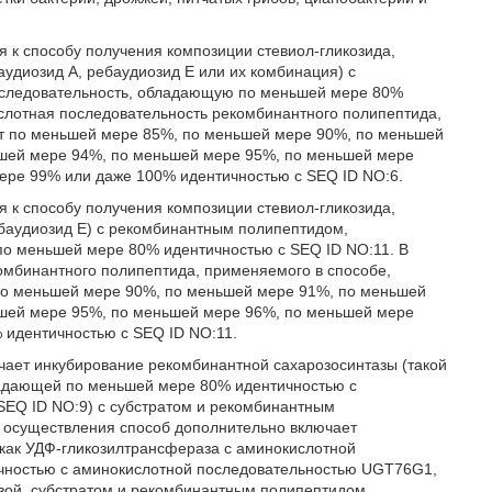
я к способу получения композиции стевиол-гликозида,
аудиозид A, ребаудиозид E или их комбинация) с
следовательность, обладающую по меньшей мере 80%
слотная последовательность рекомбинантного полипептида,
ет по меньшей мере 85%, по меньшей мере 90%, по меньшей
шей мере 94%, по меньшей мере 95%, по меньшей мере
ере 99% или даже 100% идентичностью с SEQ ID NO:6.
я к способу получения композиции стевиол-гликозида,
ебаудиозид E) с рекомбинантным полипептидом,
о меньшей мере 80% идентичностью с SEQ ID NO:11. В
мбинантного полипептида, применяемого в способе,
 по меньшей мере 90%, по меньшей мере 91%, по меньшей
шей мере 95%, по меньшей мере 96%, по меньшей мере
 идентичностью с SEQ ID NO:11.
чает инкубирование рекомбинантной сахарозосинтазы (такой
ладающей по меньшей мере 80% идентичностью с
SEQ ID NO:9) с субстратом и рекомбинантным
е осуществления способ дополнительно включает
как УДФ-гликозилтрансфераза с аминокислотной
чностью с аминокислотной последовательностью UGT76G1,
азой, субстратом и рекомбинантным полипептидом,