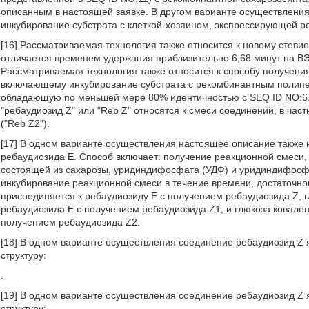
описанным в настоящей заявке. В другом варианте осуществления
инкубирование субстрата с клеткой-хозяином, экспрессирующей 
[16] Рассматриваемая технология также относится к новому стеви
отличается временем удержания приблизительно 6,68 минут на ВЭ
Рассматриваемая технология также относится к способу получения
включающему инкубирование субстрата с рекомбинантным полип
обладающую по меньшей мере 80% идентичностью с SEQ ID NO:6.
"ребаудиозид Z" или "Reb Z" относятся к смеси соединений, в час
("Reb Z2").
[17] В одном варианте осуществления настоящее описание также 
ребаудиозида E. Способ включает: получение реакционной смеси,
состоящей из сахарозы, уридиндифосфата (УДФ) и уридиндифосфат
инкубирование реакционной смеси в течение времени, достаточног
присоединяется к ребаудиозиду E с получением ребаудиозида Z, г
ребаудиозида E с получением ребаудиозида Z1, и глюкоза ковален
получением ребаудиозида Z2.
[18] В одном варианте осуществления соединение ребаудиозид 
структуру:
.
[19] В одном варианте осуществления соединение ребаудиозид 
структуру: