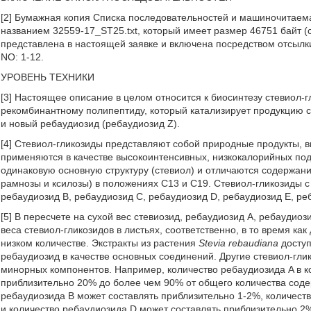
[2] Бумажная копия Списка последовательностей и машиночитае
названием 32559-17_ST25.txt, который имеет размер 46751 байт (
представлена в настоящей заявке и включена посредством отсылк
NO: 1-12.
УРОВЕНЬ ТЕХНИКИ
[3] Настоящее описание в целом относится к биосинтезу стевиол-г
рекомбинантному полипептиду, который катализирует продукцию ст
и новый ребаудиозид (ребаудиозид Z).
[4] Стевиол-гликозиды представляют собой природные продукты, 
применяются в качестве высокоинтенсивных, низкокалорийных по
одинаковую основную структуру (стевиол) и отличаются содержани
рамнозы и ксилозы) в положениях C13 и C19. Стевиол-гликозиды с
ребаудиозид B, ребаудиозид C, ребаудиозид D, ребаудиозид E, реб
[5] В пересчете на сухой вес стевиозид, ребаудиозид A, ребаудиози
веса стевиол-гликозидов в листьях, соответственно, в то время ка
низком количестве. Экстракты из растения
Stevia rebaudiana
доступ
ребаудиозид в качестве основных соединений. Другие стевиол-глик
минорных компонентов. Например, количество ребаудиозида A в к
приблизительно 20% до более чем 90% от общего количества содер
ребаудиозида B может составлять приблизительно 1-2%, количест
и количество ребаудиозида D может составлять приблизительно 2%