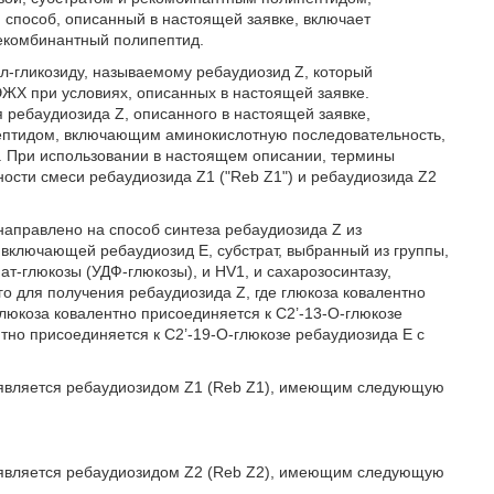
 способ, описанный в настоящей заявке, включает
рекомбинантный полипептид.
ол-гликозиду, называемому ребаудиозид Z, который
ЖХ при условиях, описанных в настоящей заявке.
 ребаудиозида Z, описанного в настоящей заявке,
ептидом, включающим аминокислотную последовательность,
 При использовании в настоящем описании, термины
тности смеси ребаудиозида Z1 ("Reb Z1") и ребаудиозида Z2
направлено на способ синтеза ребаудиозида Z из
 включающей ребаудиозид E, субстрат, выбранный из группы,
-глюкозы (УДФ-глюкозы), и HV1, и сахарозосинтазу,
о для получения ребаудиозида Z, где глюкоза ковалентно
люкоза ковалентно присоединяется к C2’-13-O-глюкозе
тно присоединяется к C2’-19-O-глюкозе ребаудиозида E с
Z является ребаудиозидом Z1 (Reb Z1), имеющим следующую
Z является ребаудиозидом Z2 (Reb Z2), имеющим следующую