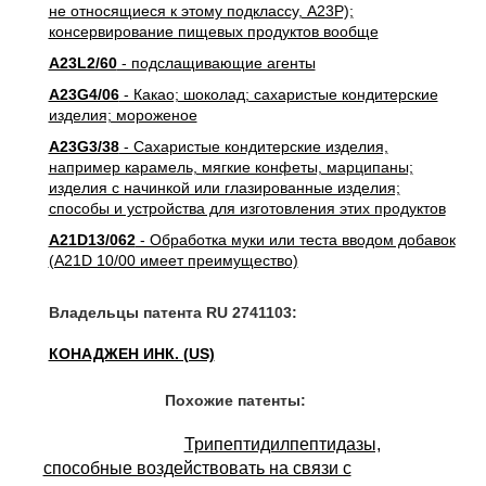
не относящиеся к этому подклассу, A23P);
консервирование пищевых продуктов вообще
A23L2/60
- подслащивающие агенты
A23G4/06
- Какао; шоколад; сахаристые кондитерские
изделия; мороженое
A23G3/38
- Сахаристые кондитерские изделия,
например карамель, мягкие конфеты, марципаны;
изделия с начинкой или глазированные изделия;
способы и устройства для изготовления этих продуктов
A21D13/062
- Обработка муки или теста вводом добавок
(A21D 10/00 имеет преимущество)
Владельцы патента RU 2741103:
КОНАДЖЕН ИНК. (US)
Похожие патенты:
Трипептидилпептидазы,
способные воздействовать на связи с