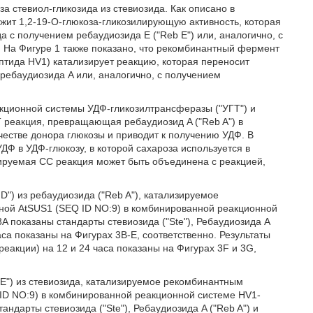
за стевиол-гликозида из стевиозида. Как описано в
жит 1,2-19-O-глюкоза-гликозилирующую активность, которая
а с получением ребаудиозида E ("Reb E") или, аналогично, с
). На Фигуре 1 также показано, что рекомбинантный фермент
ида HV1) катализирует реакцию, которая переносит
 ребаудиозида A или, аналогично, с получением
кционной системы УДФ-гликозилтрансферазы ("УГТ") и
Т реакция, превращающая ребаудиозид A ("Reb A") в
ачестве донора глюкозы и приводит к получению УДФ. В
Ф в УДФ-глюкозу, в которой сахароза используется в
изируемая СС реакция может быть объединена с реакцией,
") из ребаудиозида ("Reb A"), катализируемое
ной AtSUS1 (SEQ ID NO:9) в комбинированной реакционной
A показаны стандарты стевиозида ("Ste"), Ребаудиозида A
 часа показаны на Фигурах 3B-E, соответственно. Результаты
еакции) на 12 и 24 часа показаны на Фигурах 3F и 3G,
E") из стевиозида, катализируемое рекомбинантным
ID NO:9) в комбинированной реакционной системе HV1-
андарты стевиозида ("Ste"), Ребаудиозида A ("Reb A") и