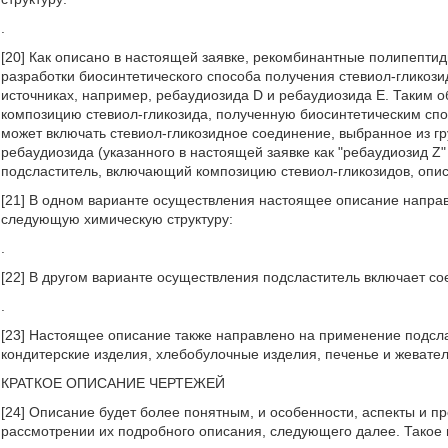
.
[20] Как описано в настоящей заявке, рекомбинантные полипептид
разработки биосинтетического способа получения стевиол-гликоз
источниках, например, ребаудиозида D и ребаудиозида E. Таким 
композицию стевиол-гликозида, полученную биосинтетическим спо
может включать стевиол-гликозидное соединение, выбранное из гр
ребаудиозида (указанного в настоящей заявке как "ребаудиозид Z"
подсластитель, включающий композицию стевиол-гликозидов, опис
[21] В одном варианте осуществления настоящее описание напр
следующую химическую структуру:
.
[22] В другом варианте осуществления подсластитель включает 
.
[23] Настоящее описание также направлено на применение подслас
кондитерские изделия, хлебобулочные изделия, печенье и жевате
КРАТКОЕ ОПИСАНИЕ ЧЕРТЕЖЕЙ
[24] Описание будет более понятным, и особенности, аспекты и 
рассмотрении их подробного описания, следующего далее. Такое 