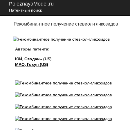
PoleznayaModel.ru
Патентный поиск
Рекомбинантное получение стевиол-гликозидов
Авторы патента:
ЮЙ, Сяодань (US)
МАО, Гохун (US)