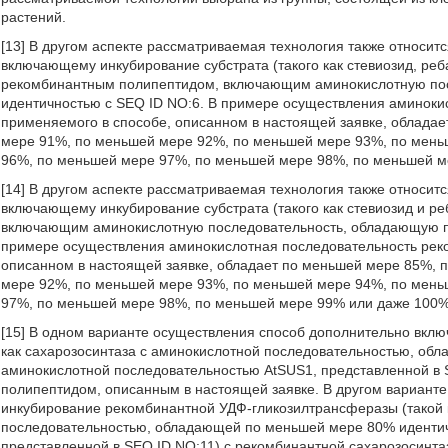
растений.
[13] В другом аспекте рассматриваемая технология также относитс
включающему инкубирование субстрата (такого как стевиозид, реб
рекомбинантным полипептидом, включающим аминокислотную по
идентичностью с SEQ ID NO:6. В примере осуществления аминоки
применяемого в способе, описанном в настоящей заявке, облада
мере 91%, по меньшей мере 92%, по меньшей мере 93%, по мень
96%, по меньшей мере 97%, по меньшей мере 98%, по меньшей м
[14] В другом аспекте рассматриваемая технология также относитс
включающему инкубирование субстрата (такого как стевиозид и р
включающим аминокислотную последовательность, обладающую п
примере осуществления аминокислотная последовательность реко
описанном в настоящей заявке, обладает по меньшей мере 85%,
мере 92%, по меньшей мере 93%, по меньшей мере 94%, по мень
97%, по меньшей мере 98%, по меньшей мере 99% или даже 100%
[15] В одном варианте осуществления способ дополнительно вклю
как сахарозосинтаза с аминокислотной последовательностью, об
аминокислотной последовательностью AtSUS1, представленной в 
полипептидом, описанным в настоящей заявке. В другом вариант
инкубирование рекомбинантной УДФ-гликозилтрансферазы (такой 
последовательностью, обладающей по меньшей мере 80% иденти
представленной в SEQ ID NO:11) с рекомбинантной сахарозосинт