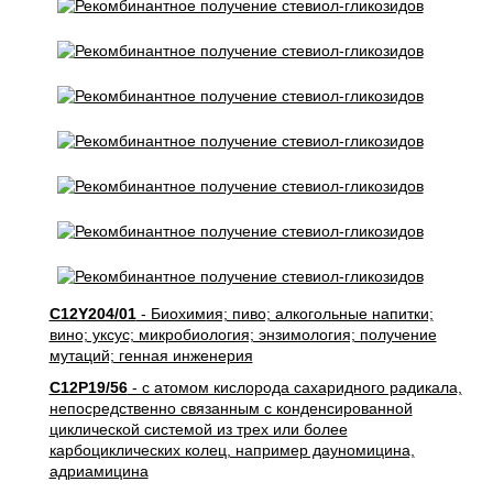
C12Y204/01
- Биохимия; пиво; алкогольные напитки;
вино; уксус; микробиология; энзимология; получение
мутаций; генная инженерия
C12P19/56
- с атомом кислорода сахаридного радикала,
непосредственно связанным с конденсированной
циклической системой из трех или более
карбоциклических колец, например дауномицина,
адриамицина