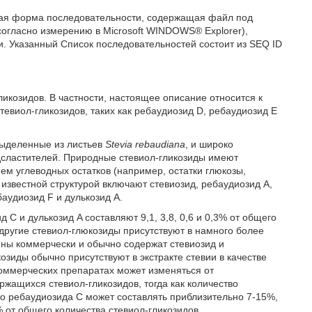
мая форма последовательности, содержащая файл под
согласно измерению в Microsoft WINDOWS® Explorer),
и. Указанный Список последовательностей состоит из SEQ ID
ликозидов. В частности, настоящее описание относится к
евиол-гликозидов, таких как ребаудиозид D, ребаудиозид E
выделенные из листьев
Stevia rebaudiana
, и широко
дсластителей. Природные стевиол-гликозиды имеют
ем углеводных остатков (например, остатки глюкозы,
 известной структурой включают стевиозид, ребаудиозид A,
аудиозид F и дулькозид A.
д C и дулькозид A составляют 9,1, 3,8, 0,6 и 0,3% от общего
к другие стевиол-глюкозиды присутствуют в намного более
ны коммерчески и обычно содержат стевиозид и
озиды обычно присутствуют в экстракте стевии в качестве
оммерческих препаратах может изменяться от
жащихся стевиол-гликозидов, тогда как количество
во ребаудиозида C может составлять приблизительно 7-15%,
 от общего количества стевиол-гликозидов.