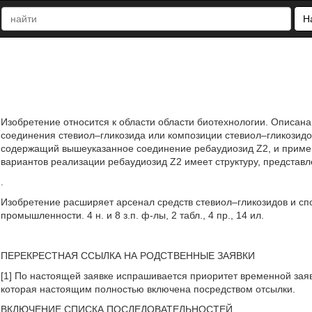
Н
Изобретение относится к области области биотехнологии. Описан
соединения стевиол–гликозида или композиции стевиол–гликозидо
содержащий вышеуказанное соединение ребаудиозид Z2, и примен
вариантов реализации ребаудиозид Z2 имеет структуру, представ
.
Изобретение расширяет арсенал средств стевиол–гликозидов и сп
промышленности. 4 н. и 8 з.п. ф-лы, 2 табл., 4 пр., 14 ил.
ПЕРЕКРЕСТНАЯ ССЫЛКА НА РОДСТВЕННЫЕ ЗАЯВКИ
[1] По настоящей заявке испрашивается приоритет временной заяв
которая настоящим полностью включена посредством отсылки.
ВКЛЮЧЕНИЕ СПИСКА ПОСЛЕДОВАТЕЛЬНОСТЕЙ