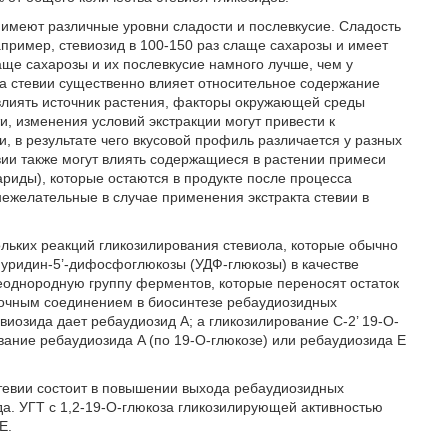
 имеют различные уровни сладости и послевкусие. Сладость
пример, стевиозид в 100-150 раз слаще сахарозы и имеет
лаще сахарозы и их послевкусие намного лучше, чем у
та стевии существенно влияет относительное содержание
т влиять источник растения, факторы окружающей среды
ти, изменения условий экстракции могут привести к
, в результате чего вкусовой профиль различается у разных
евии также могут влиять содержащиеся в растении примеси
ариды), которые остаются в продукте после процесса
нежелательные в случае применения экстракта стевии в
кольких реакций гликозилирования стевиола, которые обычно
 уридин-5’-дифосфоглюкозы (УДФ-глюкозы) в качестве
еоднородную группу ферментов, которые переносят остаток
уточным соединением в биосинтезе ребаудиозидных
виозида дает ребаудиозид A; а гликозилирование C-2’ 19-O-
вание ребаудиозида A (по 19-O-глюкозе) или ребаудиозида E
 стевии состоит в повышении выхода ребаудиозидных
да. УГТ с 1,2-19-O-глюкоза гликозилирующей активностью
E.