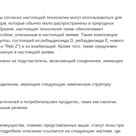
ы согласно настоящей технологии могут использоваться для
идов, которые обычно мало распространены в природных
образом, настоящая технология также обеспечивает
собом, описанным в настоящей заявке. Такая композиция
уппы, состоящей из ребаудиозида D, ребаудиозида E, нового
 и "Reb Z") и их комбинаций. Кроме того, также предложен
анную в настоящей заявке.
авлено на подсластитель, включающий соединение, имеющее
соединение, имеющее следующую химическую структуру:
тителей в потребительских продуктах, таких как напитки,
льные резинки.
преимущества, помимо представленных выше, станут ясны при
подробное описание ссылается на следующие чертежи, где: