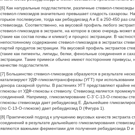
[6] Как натуральные подсластители, различные стевиол-глюкозиды
стевиол-гликозидов значительно превышает сладость сахарозы. На
горькое послевкусие, тогда как ребаудиозид A и E в 250-450 раз с
стевиозида. Соответственно, на вкусовой профиль любого экстрак
стевиол-гликозидов в экстракте, на которое в свою очередь може
(такие как состав почвы и климат) и процесс экстракции. В частнос
непостоянному содержанию стевиол-гликозидов в экстрактах стевии
партий продуктов экстракции. На вкусовой профиль экстрактов ст
(такие как пигменты, липиды, белки, фенольные соединения и сах
экстракции. Такие примеси обычно имеют посторонние привкусы, 
качестве подсластителя.
[7] Большинство стевиол-гликозидов образуются в результате нес
катализируют УДФ-гликозилтрансферазы (УГТ) при использовании
донора сахарной группы. В растениях УГТ представляют крайне н
глюкозы от УДФ-глюкозы к стевиолу. Стевиозид является промеж
соединений. Например, гликозилирование C-3’ C-13-O-глюкозы сте
глюкозы стевиозида дает ребаудиозид E. Дальнейшее гликозилиро
(по C-13-O-глюкозе) дает ребаудиозид D (Фигура 1).
[8] Практический подход к улучшению вкусовых качеств экстракта
соединений в результате дальнейшего гликозилирования стевиози
являются важными ферментами для получения ребаудиозида D и 