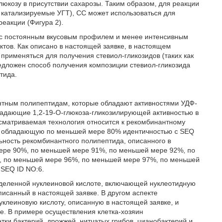
юкозу в присутствии сахарозы. Таким образом, для реакции
, катализируемые УГТ), СС может использоваться для
еакции (Фигура 2).
ах с постоянным вкусовым профилем и менее интенсивным
тов. Как описано в настоящей заявке, в настоящем
рименяться для получения стевиол-гликозидов (таких как
едложен способ получения композиции стевиол-гликозида
тида.
антным полипептидам, которые обладают активностями УДФ-
ладающие 1,2-19-O-глюкоза-гликозилирующей активностью в
ссматриваемая технология относится к рекомбинантному
, обладающую по меньшей мере 80% идентичностью с SEQ
ьность рекомбинантного полипептида, описанного в
ере 90%, по меньшей мере 91%, по меньшей мере 92%, по
, по меньшей мере 96%, по меньшей мере 97%, по меньшей
SEQ ID NO:6.
выделенной нуклеиновой кислоте, включающей нуклеотидную
исанный в настоящей заявке. В другом аспекте
уклеиновую кислоту, описанную в настоящей заявке, и
ке. В примере осуществления клетка-хозяин
тки бактерий, дрожжей, нитчатых грибов, цианобактерий и