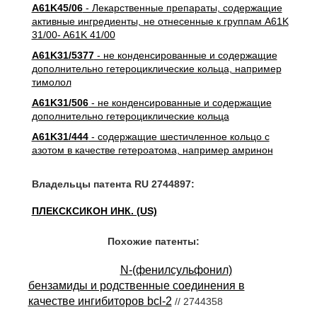
A61K45/06
- Лекарственные препараты, содержащие
активные ингредиенты, не отнесенные к группам A61K
31/00- A61K 41/00
A61K31/5377
- не конденсированные и содержащие
дополнительно гетероциклические кольца, например
тимолол
A61K31/506
- не конденсированные и содержащие
дополнительно гетероциклические кольца
A61K31/444
- содержащие шестичленное кольцо с
азотом в качестве гетероатома, например амринон
Владельцы патента RU 2744897:
ПЛЕКСКСИКОН ИНК. (US)
Похожие патенты:
N-(фенилсульфонил)
бензамиды и родственные соединения в
качестве ингибиторов bcl-2
// 2744358