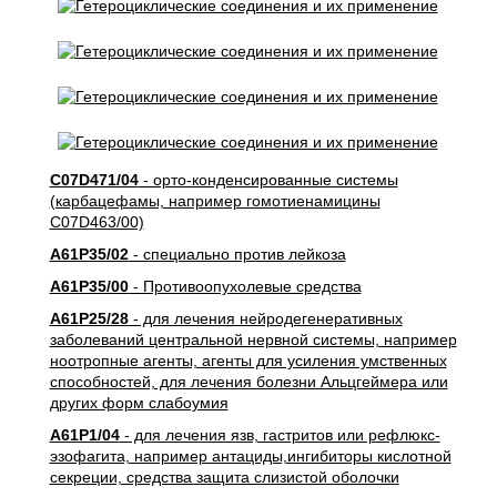
C07D471/04
- орто-конденсированные системы
(карбацефамы, например гомотиенамицины
C07D463/00)
A61P35/02
- специально против лейкоза
A61P35/00
- Противоопухолевые средства
A61P25/28
- для лечения нейродегенеративных
заболеваний центральной нервной системы, например
ноотропные агенты, агенты для усиления умственных
способностей, для лечения болезни Альцгеймера или
других форм слабоумия
A61P1/04
- для лечения язв, гастритов или рефлюкс-
эзофагита, например антациды,ингибиторы кислотной
секреции, средства защита слизистой оболочки