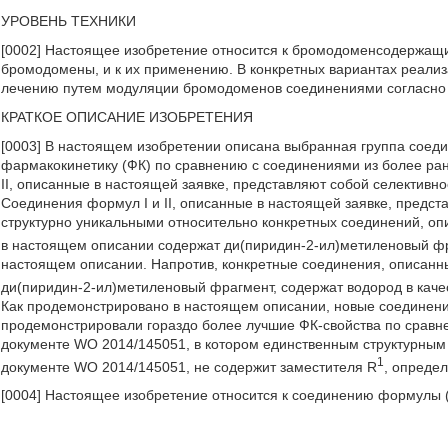
УРОВЕНЬ ТЕХНИКИ
[0002] Настоящее изобретение относится к бромодоменсодержащ
бромодомены, и к их применению. В конкретных вариантах реали
лечению путем модуляции бромодоменов соединениями согласно
КРАТКОЕ ОПИСАНИЕ ИЗОБРЕТЕНИЯ
[0003] В настоящем изобретении описана выбранная группа соед
фармакокинетику (ФК) по сравнению с соединениями из более ран
II, описанные в настоящей заявке, представляют собой селективн
Соединения формул I и II, описанные в настоящей заявке, предс
структурно уникальными относительно конкретных соединений, оп
в настоящем описании содержат ди(пиридин-2-ил)метиленовый фр
настоящем описании. Напротив, конкретные соединения, описанн
ди(пиридин-2-ил)метиленовый фрагмент, содержат водород в каче
Как продемонстрировано в настоящем описании, новые соединени
продемонстрировали гораздо более лучшие ФК-свойства по сравн
документе WO 2014/145051, в котором единственным структурным 
1
документе WO 2014/145051, не содержит заместителя R
, опреде
[0004] Настоящее изобретение относится к соединению формулы (