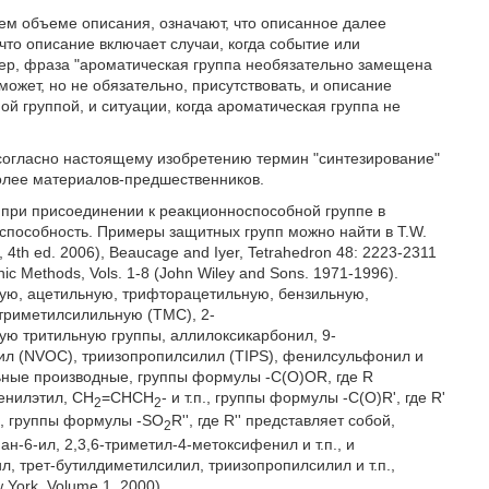
сем объеме описания, означают, что описанное далее
что описание включает случаи, когда событие или
имер, фраза "ароматическая группа необязательно замещена
ожет, но не обязательно, присутствовать, и описание
й группой, и ситуации, когда ароматическая группа не
 согласно настоящему изобретению термин "синтезирование"
более материалов-предшественников.
я при присоединении к реакционноспособной группе в
способность. Примеры защитных групп можно найти в T.W.
, 4th ed. 2006), Beaucage and Iyer, Tetrahedron 48: 2223-2311
nic Methods, Vols. 1-8 (John Wiley and Sons. 1971-1996).
ю, ацетильную, трифторацетильную, бензильную,
 триметилсилильную (ТМС), 2-
ю тритильную группы, аллилоксикарбонил, 9-
л (NVOC), триизопропилсилил (TIPS), фенилсульфонил и
нильные производные, группы формулы -C(O)OR, где R
фенилэтил, СН
=СНСН
- и т.п., группы формулы -C(O)R', где R'
2
2
., группы формулы -SO
R'', где R'' представляет собой,
2
н-6-ил, 2,3,6-триметил-4-метоксифенил и т.п., и
, трет-бутилдиметилсилил, триизопропилсилил и т.п.,
w York, Volume 1, 2000).