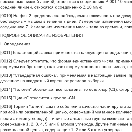
показанные нижней линией, относятся к соединению Р-001 10 мг/
средней линией, относятся к соединению Z 10 мг/кг.
[0010] На фиг. 2 представлена наблюдаемая токсичность при дози
бестимусным мышам в течение 7 дней. Измерения изменения масс
соединению Z. Измерения изменения массы тела во времени, пока
ПОДРОБНОЕ ОПИСАНИЕ ИЗОБРЕТЕНИЯ
I. Определения
[0011] В настоящей заявке применяются следующие определения, 
[0012] Следует отметить, что форма единственного числа, приме
формулы изобретения, включает форму множественного числа, если
[0013] "Стандартная ошибка", применяемая в настоящей заявке, п
деленное на квадратный корень от размера выборки.
[0014] "Галоген" обозначает все галогены, то есть хлор (С1), фтор (F
[0015] "Циано" относится к группе -CN.
[0016] Термин "алкил", сам по себе или в качестве части другого з
прямой или разветвленной цепью, содержащий указанное количеств
шести атомов углерода). Типичные алкильные группы включают ал
содержащие 1, 2, 3, 4, 5 или 6 атомов углерода. Другие типичны
разветвленной цепью, содержащие 1, 2 или 3 атома углерода.