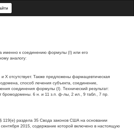
айти
а именно к соединению формулы (I) или его
ому аналогу:
; и X отсутствует. Также предложены фармацевтическая
домена, способ лечения субъекта, соединение,
ения соединения формулы (I). Технический результат:
омодомены. 6 н. и 11 з.п. ф-лы, 2 ил., 9 табл., 7 пр.
 § 119(e) раздела 35 Свода законов США на основании
 сентября 2015, содержание которой включено в настоящую