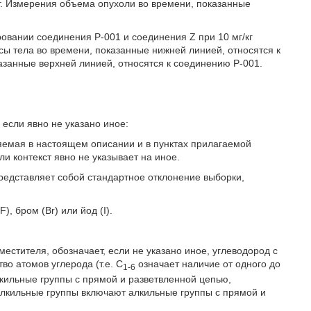
кг. Измерения объема опухоли во времени, показанные
ровании соединения Р-001 и соединения Z при 10 мг/кг
ы тела во времени, показанные нижней линией, относятся к
занные верхней линией, относятся к соединению Р-001.
если явно не указано иное:
няемая в настоящем описании и в пунктах прилагаемой
 контекст явно не указывает на иное.
редставляет собой стандартное отклонение выборки,
), бром (Br) или йод (I).
аместителя, обозначает, если не указано иное, углеводород с
о атомов углерода (т.е. С
означает наличие от одного до
1-6
кильные группы с прямой и разветвленной цепью,
е алкильные группы включают алкильные группы с прямой и