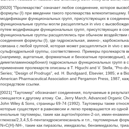
[0020] "Пролекарство" означает любое соединение, которое высвоб
формулы (I) при введении такого пролекарства млекопитающему. 
модификации функциональных групп, присутствующих в соединен
функциональные группы могли расщепляться in vivo с высвобожд
путем модификации функциональных групп, присутствующих в со
функциональные группы расщеплялись при обычном воздействии и
соединения формулы (I), где гидроксильная, амино-, карбоксильн
связана с любой группой, которая может расщепляться in vivo с 
сульфгидрильной группы, соответственно. Примеры пролекарств в
(например, ацетатные, формиатные и бензоатные производные), 
диметиламинокарбонил) гидроксильных функциональных групп в сое
применение пролекарств описаны в Т. Higuchi and V. Stella, "Pro-dru
Series; "Design of Prodrugs", ed. H. Bundgaard, Elsevier, 1985; и в Bi
American Pharmaceutical Association and Pergamon Press, 1987, к
посредством ссылки.
[0021] "Таутомер" обозначает соединения, получаемые в результа
смещается к другому атому. См., Jerry March, Advanced Organic Chem
John Wiley & Sons, страницы 69-74 (1992). Таутомеры также относя
которые существуют в равновесии и легко превращаются из одно
енольные таутомеры, такие как ацетон/пропен-2-ол, имин-енаминны
глюкоза/2,3,4,5,6-пентагидроксигексаналь и т.п., таутомерные фо
N=C(H)-NH-, такие как пиразолы, имидазолы, бензимидазолы, триа