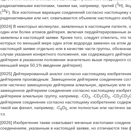
3
радиоактивными изотопами, такими как, например, тритий (
Н), йо
18
(
F). Все изотопные вариации соединений согласно настоящему и
радиоактивными или нет, охватываются объемом настоящего изоб
[0024] В некоторых молекулах, заявленных в настоящем патенте, 
один или более атомов дейтерия, включая пердейтерированные ан
заявлены в настоящей заявке. Кроме того, следует отметить, что 
которых по меньшей мере один атом водорода заменен на атом д
настоящей заявке отдельно или в качестве части группы, обознач
случае указания конкретного положения, как содержащего дейтери
дейтерия в указанном положении значительно выше природного сод
меньшей мере 50,1% введение дейтерия).
[0025] Дейтерированный аналог согласно настоящему изобретени
дейтерием производным. Замещенное дейтерием соединение сог
или частично замещенную дейтерием алкильную, арильную или ге
замещенное дейтерием соединение согласно настоящему изобре
дейтерием алкильную группу, например, -CD
, -CD
CD
, -CD
CD
3
2
3
2
2
дейтерием соединение согласно настоящему изобретению содерж
такой как фенил, например, -C
D
, или полностью или частично 
6
5
т.п.
[0026] Изобретение также охватывает меченые изотопами соедин
соединениям, указанным в настоящей заявке, но отличаются тем 