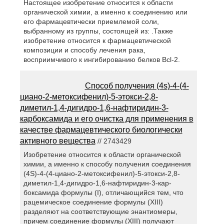
Настоящее изобретение относится к области
органической химии, а именно к соединению или
его фармацевтически приемлемой соли,
выбранному из группы, состоящей из: .Также
изобретение относится к фармацевтической
композиции и способу лечения рака,
восприимчивого к ингибированию белков Bcl-2.
Способ получения (4s)-4-(4-
циано-2-метоксифенил)-5-этокси-2,8-
диметил-1,4-дигидро-1,6-нафтиридин-3-
карбоксамида и его очистка для применения в
качестве фармацевтического биологически
активного вещества
// 2743429
Изобретение относится к области органической
химии, а именно к способу получения соединения
(4S)-4-(4-циано-2-метоксифенил)-5-этокси-2,8-
диметил-1,4-дигидро-1,6-нафтиридин-3-кар-
боксамида формулы (I), отличающийся тем, что
рацемическое соединение формулы (XIII)
разделяют на соответствующие энантиомеры,
причем соединение формулы (XIII) получают