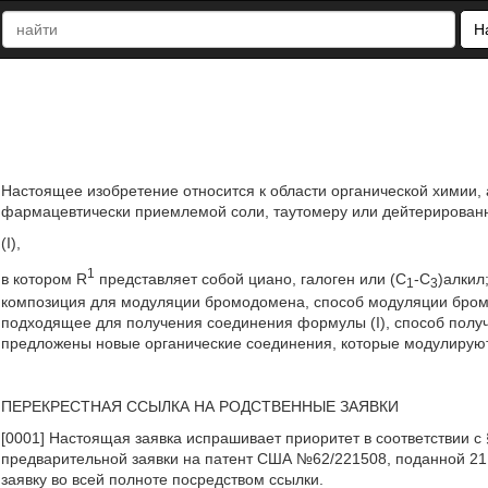
Н
Настоящее изобретение относится к области органической химии, 
фармацевтически приемлемой соли, таутомеру или дейтерированн
(I),
1
в котором R
представляет собой циано, галоген или (C
-C
)алкил
1
3
композиция для модуляции бромодомена, способ модуляции бромо
подходящее для получения соединения формулы (I), способ получ
предложены новые органические соединения, которые модулируют бр
ПЕРЕКРЕСТНАЯ ССЫЛКА НА РОДСТВЕННЫЕ ЗАЯВКИ
[0001] Настоящая заявка испрашивает приоритет в соответствии с
предварительной заявки на патент США №62/221508, поданной 21
заявку во всей полноте посредством ссылки.