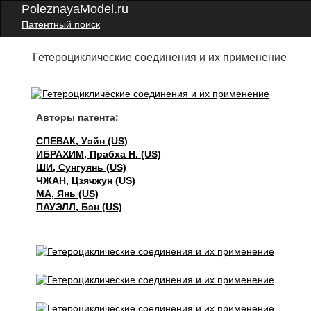
PoleznayaModel.ru
Патентный поиск
Гетероциклические соединения и их применение
Авторы патента:
СПЕВАК, Уэйн (US)
ИБРАХИМ, Прабха Н. (US)
ШИ, Сунгуянь (US)
ЧЖАН, Цзячжун (US)
МА, Янь (US)
ПАУЭЛЛ, Бэн (US)