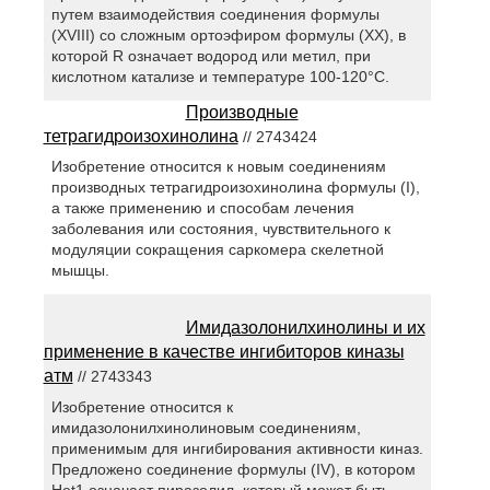
путем взаимодействия соединения формулы
(XVIII) со сложным ортоэфиром формулы (XX), в
которой R означает водород или метил, при
кислотном катализе и температуре 100-120°С.
Производные
тетрагидроизохинолина
// 2743424
Изобретение относится к новым соединениям
производных тетрагидроизохинолина формулы (I),
а также применению и способам лечения
заболевания или состояния, чувствительного к
модуляции сокращения саркомера скелетной
мышцы.
Имидазолонилхинолины и их
применение в качестве ингибиторов киназы
атм
// 2743343
Изобретение относится к
имидазолонилхинолиновым соединениям,
применимым для ингибирования активности киназ.
Предложено соединение формулы (IV), в котором
Het1 означает пиразолил, который может быть