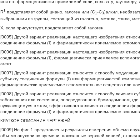
или его фармацевтически приемлемой соли, сольвату, таутомеру, 
1
R
представляет собой циано, галоген или (С
-С
)алкил, необяза
1
3
выбранными из группы, состоящей из галогена, метила, этила, мето
X, если присутствует, представляет собой галоген.
[0005] Другой вариант реализации настоящего изобретения относ
соединение формулы (I) и фармацевтически приемлемое вспомога
[0006] Другой вариант реализации настоящего изобретения относ
соединение формулы (I), фармацевтически приемлемое вспомогат
агент.
[0007] Другой вариант реализации относится к способу модуляции
субъекту соединения формулы (I) или фармацевтической компози
фармацевтически приемлемое вспомогательное вещество или нос
[0008] Другой вариант реализации относится к способу лечения с
заболевания или состояния, опосредованного бромодоменом, где 
нуждающемуся в этом, эффективного количества соединения фор
соединение формулы (I) и фармацевтически приемлемое вспомога
КРАТКОЕ ОПИСАНИЕ ЧЕРТЕЖЕЙ
[0009] На фиг. 1 представлены результаты измерения объема опух
объема опухоли во времени, показанные верхней линией, относят