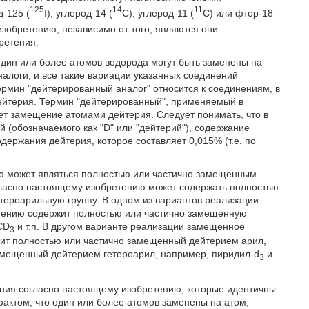
125
14
11
д-125 (
I), углерод-14 (
С), углерод-11 (
С) или фтор-18
зобретению, независимо от того, являются они
ретения.
один или более атомов водорода могут быть заменены на
алоги, и все такие вариации указанных соединений
термин "дейтерированный аналог" относится к соединениям, в
ейтерия. Термин "дейтерированный", применяемый в
ает замещение атомами дейтерия. Следует понимать, что в
й (обозначаемого как "D" или "дейтерий"), содержание
ержания дейтерия, которое составляет 0,015% (т.е. по
ю может являться полностью или частично замещенным
ласно настоящему изобретению может содержать полностью
тероарильную группу. В одном из вариантов реализации
тению содержит полностью или частично замещенную
CD
и т.п. В другом варианте реализации замещенное
3
ит полностью или частично замещенный дейтерием арил,
замещенный дейтерием гетероарил, например, пиридил-d
и
3
ения согласно настоящему изобретению, которые идентичны
фактом, что один или более атомов заменены на атом,