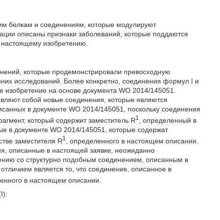
им белкам и соединениям, которые модулируют
зации описаны признаки заболеваний, которые поддаются
 настоящему изобретению.
инений, которые продемонстрировали превосходную
них исследований. Более конкретно, соединения формул I и
ое изобретение на основе документа WO 2014/145051.
тавляют собой новые соединения, которые являются
исанных в документе WO 2014/145051, поскольку соединения
1
агмент, который содержит заместитель R
, определенный в
ые в документе WO 2014/145051, которые содержат
1
стве заместителя R
, определенного в настоящем описании.
я, описанные в настоящей заявке, неожиданно
ению со структурно подобным соединением, описанным в
отличием является то, что соединение, описанное в
ленного в настоящем описании.
I):