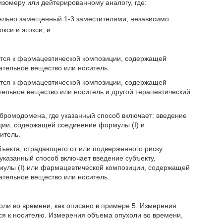
изомеру или дейтерированному аналогу, где:
тельно замещенный 1-3 заместителями, независимо
кси и этокси; и
ится к фармацевтической композиции, содержащей
тельное вещество или носитель.
ится к фармацевтической композиции, содержащей
ельное вещество или носитель и другой терапевтический
 бромодомена, где указанный способ включает: введение
ции, содержащей соединение формулы (I) и
итель.
убъекта, страдающего от или подверженного риску
указанный способ включает введение субъекту,
мулы (I) или фармацевтической композиции, содержащей
тельное вещество или носитель.
оли во времени, как описано в примере 5. Измерения
ся к носителю. Измерения объема опухоли во времени,