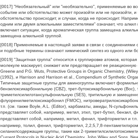
[0017] "Необязательный" или "необязательно", применяемые во в
событие или обстоятельство может произойти или не произойти, и 
обстоятельство происходит, и случаи, когда не происходит. Напр
одним или двумя алкильными заместителями" означает, что алкил м
включает ситуации, когда ароматическая группа замещена алкильно
замещена алкильной группой.
[0018] Применяемые в настоящей заявке в связи с соединениями
и подобные термины означают химический синтез из одного или 
[0019] "Защитная группа" относится к группировке атомов, котора
молекуле маскирует, снижает или предотвращает ее реакционную 
Greene and P.G. Wuts, Protective Groups in Organic Chemistry, (Wiley
(1992), и Harrison and Harrison et al., Compendium of Synthetic Orga
Типичные защитные группы для аминогруппы включают формильну
бензилоксикарбонильную (CBZ), трет-бутоксикарбонильную (Boc),
триметилсилилэтансульфонильную (SES), тритильную и замещенну
флуоренилметилоксикарбонил (FMOC), нитровератрилоксикарбони
т.п. (см. также Boyle, A.L. (Editor), карбаматы, амиды, N-сульфо
представляет собой, например, метил, этил, трет-бутил, бензил, 
представляет собой, например, метил, фенил, трифторметил и т.п
например, толил, фенил, трифторметил, 2,2,5,7,8-пентаметилхрома
силанилсодержащие группы, такие как 2-триметилсилилэтоксиметил
Current Protocols in Nucleic Acid Chemistry, John Wiley and Sons, Ne