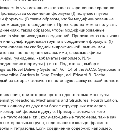
ождает in vivo исходное активное лекарственное средство
Пролекарства соединения формулы (I) получают путем
ии формулы (I) таким образом, чтобы модифицированные
ением исходного соединения. Пролекарства можно получать
единениях, таким образом, чтобы модифицированные
ли in vivo до исходных соединений. Пролекарства включают
ая или сульфгидрильная группа в соединении формулы (I)
восстановлением свободной гидроксильной, амино- или
ключают, но не ограничиваясь ими, сложные эфиры
амиды, гуанидины, карбаматы (например, N,N-
динениях формулы (I) и т.п. Подготовка, выбор и
gs as Novel Delivery Systems", Vol. 14 of the A.C.S. Symposium
oreversible Carriers in Drug Design, ed. Edward B. Roche,
аждый из которых включен в настоящую заявку во всей полноте
те явления, при котором протон одного атома молекулы
istry: Reactions, Mechanisms and Structures, Fourth Edition,
тся к одному из двух или более структурных изомеров,
й изомерной формы в другую. Примеры включают кето-
е таутомеры и т.п., кольчато-цепные таутомеры, такие как
рмы гетероальных групп, содержащих в кольце фрагмент -
золы и тетразолы. Если соединение содержит, например,