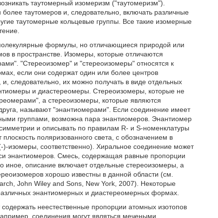
возникать таутомерный изомеризм ("таутомеризм").
 более таутомеров и, следовательно, включать различные
ругие таутомерные кольцевые группы. Все такие изомерные
тение.
 молекулярные формулы, но отличающиеся природой или
ов в пространстве. Изомеры, которые отличаются
ами". "Стереоизомер" и "стереоизомеры" относятся к
мах, если они содержат один или более центров
и, следовательно, их можно получать в виде отдельных
нтиомеры и диастереомеры. Стереоизомеры, которые не
ереомерами", а стереоизомеры, которые являются
руга, называют "энантиомерами". Если соединение имеет
чными группами, возможна пара энантиомеров. Энантиомер
асимметрии и описывать по правилам R- и S-номенклатуры
 плоскость поляризованного света, с обозначением в
(-)-изомеры, соответственно). Хиральное соединение может
меси энантиомеров. Смесь, содержащая равные пропорции
но иное, описание включает отдельные стереоизомеры, а
реоизомеров хорошо известны в данной области (см.
March, John Wiley and Sons, New York, 2007). Некоторые
в различных энантиомерных и диастереомерных формах.
т содержать неестественные пропорции атомных изотопов
Например, соединения могут являться мечеными