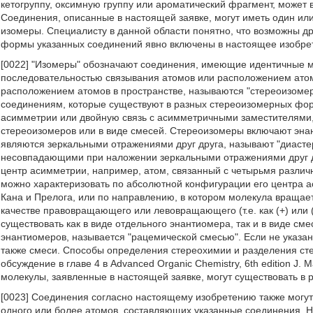
кетогруппу, оксимную группу или ароматический фрагмент, может 
Соединения, описанные в настоящей заявке, могут иметь один или
изомеры. Специалисту в данной области понятно, что возможны д
формы указанных соединений явно включены в настоящее изобре
[0022] "Изомеры" обозначают соединения, имеющие идентичные
последовательностью связывания атомов или расположением атом
расположением атомов в пространстве, называются "стереоизомер
соединениям, которые существуют в разных стереоизомерных фор
асимметрии или двойную связь с асимметричными заместителями, 
стереоизомеров или в виде смесей. Стереоизомеры включают эна
являются зеркальными отражениями друг друга, называют "диаст
несовпадающими при наложении зеркальными отражениями друг д
центр асимметрии, например, атом, связанный с четырьмя разли
можно характеризовать по абсолютной конфигурации его центра 
Кана и Прелога, или по направлению, в котором молекула вращает
качестве правовращающего или левовращающего (т.е. как (+) или 
существовать как в виде отдельного энантиомера, так и в виде с
энантиомеров, называется "рацемической смесью". Если не указа
также смеси. Способы определения стереохимии и разделения сте
обсуждение в главе 4 в Advanced Organic Chemistry, 6th edition J. 
молекулы, заявленные в настоящей заявке, могут существовать 
[0023] Соединения согласно настоящему изобретению также могу
одного или более атомов, составляющих указанные соединения. 