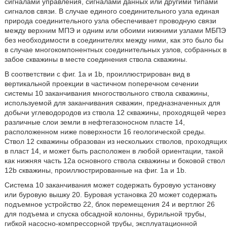
сигналами управления, сигналами данных или другими типами
сигналов связи. В случае единого соединительного узла единая
природа соединительного узла обеспечивает проводную связи
между верхним МПЭ и одним или обоими нижними узлами МБПЭ
без необходимости в соединителях между ними, как это было бы
в случае многокомпонентных соединительных узлов, собранных в
забое скважины в месте соединения ствола скважины.
В соответствии с фиг. 1а и 1b, проиллюстрирован вид в
вертикальной проекции в частичном поперечном сечении
системы 10 заканчивания многоствольного ствола скважины,
используемой для заканчивания скважин, предназначенных для
добычи углеводородов из ствола 12 скважины, проходящей через
различные слои земли в нефтегазоносном пласте 14,
расположенном ниже поверхности 16 геологической среды.
Ствол 12 скважины образован из нескольких стволов, проходящих
в пласт 14, и может быть расположен в любой ориентации, такой
как нижняя часть 12а основного ствола скважины и боковой ствол
12b скважины, проиллюстрированные на фиг. 1а и 1b.
Система 10 заканчивания может содержать буровую установку
или буровую вышку 20. Буровая установка 20 может содержать
подъемное устройство 22, блок перемещения 24 и вертлюг 26
для подъема и спуска обсадной колонны, бурильной трубы,
гибкой насосно-компрессорной трубы, эксплуатационной