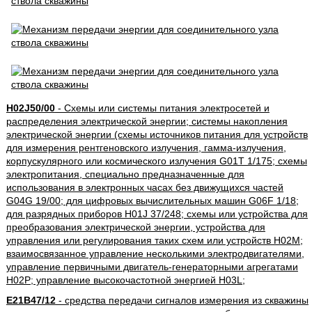
H02J50/00
- Схемы или системы питания электросетей и
распределения электрической энергии; системы накопления
электрической энергии (схемы источников питания для устройств
для измерения рентгеновского излучения, гамма-излучения,
корпускулярного или космического излучения G01T 1/175; схемы
электропитания, специально предназначенные для
использования в электронных часах без движущихся частей
G04G 19/00; для цифровых вычислительных машин G06F 1/18;
для разрядных приборов H01J 37/248; схемы или устройства для
преобразования электрической энергии, устройства для
управления или регулирования таких схем или устройств H02M;
взаимосвязанное управление несколькими электродвигателями,
управление первичными двигатель-генераторными агрегатами
H02P; управление высокочастотной энергией H03L;
E21B47/12
- средства передачи сигналов измерения из скважины