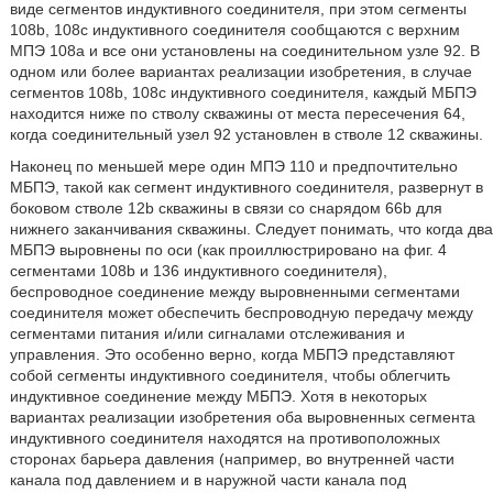
виде сегментов индуктивного соединителя, при этом сегменты
108b, 108c индуктивного соединителя сообщаются с верхним
МПЭ 108a и все они установлены на соединительном узле 92. В
одном или более вариантах реализации изобретения, в случае
сегментов 108b, 108c индуктивного соединителя, каждый МБПЭ
находится ниже по стволу скважины от места пересечения 64,
когда соединительный узел 92 установлен в стволе 12 скважины.
Наконец по меньшей мере один МПЭ 110 и предпочтительно
МБПЭ, такой как сегмент индуктивного соединителя, развернут в
боковом стволе 12b скважины в связи со снарядом 66b для
нижнего заканчивания скважины. Следует понимать, что когда два
МБПЭ выровнены по оси (как проиллюстрировано на фиг. 4
сегментами 108b и 136 индуктивного соединителя),
беспроводное соединение между выровненными сегментами
соединителя может обеспечить беспроводную передачу между
сегментами питания и/или сигналами отслеживания и
управления. Это особенно верно, когда МБПЭ представляют
собой сегменты индуктивного соединителя, чтобы облегчить
индуктивное соединение между МБПЭ. Хотя в некоторых
вариантах реализации изобретения оба выровненных сегмента
индуктивного соединителя находятся на противоположных
сторонах барьера давления (например, во внутренней части
канала под давлением и в наружной части канала под