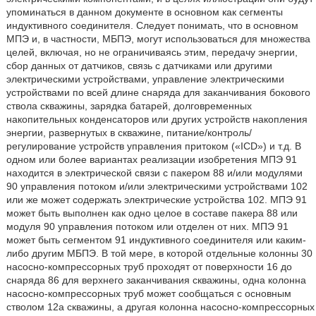
упоминаться в данном документе в основном как сегменты
индуктивного соединителя. Следует понимать, что в основном
МПЭ и, в частности, МБПЭ, могут использоваться для множества
целей, включая, но не ограничиваясь этим, передачу энергии,
сбор данных от датчиков, связь с датчиками или другими
электрическими устройствами, управление электрическими
устройствами по всей длине снаряда для заканчивания бокового
ствола скважины, зарядка батарей, долговременных
накопительных конденсаторов или других устройств накопления
энергии, развернутых в скважине, питание/контроль/
регулирование устройств управления притоком («ICD») и т.д. В
одном или более вариантах реализации изобретения МПЭ 91
находится в электрической связи с пакером 88 и/или модулями
90 управления потоком и/или электрическими устройствами 102
или же может содержать электрические устройства 102. МПЭ 91
может быть выполнен как одно целое в составе пакера 88 или
модуля 90 управления потоком или отделен от них. МПЭ 91
может быть сегментом 91 индуктивного соединителя или каким-
либо другим МБПЭ. В той мере, в которой отдельные колонны 30
насосно-компрессорных труб проходят от поверхности 16 до
снаряда 86 для верхнего заканчивания скважины, одна колонна
насосно-компрессорных труб может сообщаться с основным
стволом 12а скважины, а другая колонна насосно-компрессорных