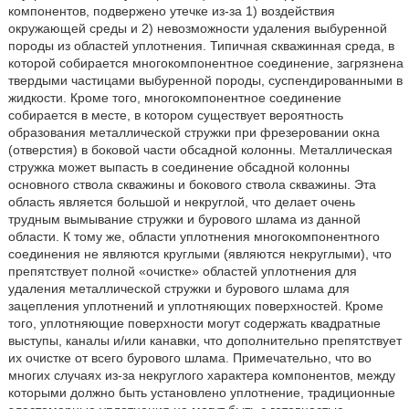
компонентов, подвержено утечке из-за 1) воздействия
окружающей среды и 2) невозможности удаления выбуренной
породы из областей уплотнения. Типичная скважинная среда, в
которой собирается многокомпонентное соединение, загрязнена
твердыми частицами выбуренной породы, суспендированными в
жидкости. Кроме того, многокомпонентное соединение
собирается в месте, в котором существует вероятность
образования металлической стружки при фрезеровании окна
(отверстия) в боковой части обсадной колонны. Металлическая
стружка может выпасть в соединение обсадной колонны
основного ствола скважины и бокового ствола скважины. Эта
область является большой и некруглой, что делает очень
трудным вымывание стружки и бурового шлама из данной
области. К тому же, области уплотнения многокомпонентного
соединения не являются круглыми (являются некруглыми), что
препятствует полной «очистке» областей уплотнения для
удаления металлической стружки и бурового шлама для
зацепления уплотнений и уплотняющих поверхностей. Кроме
того, уплотняющие поверхности могут содержать квадратные
выступы, каналы и/или канавки, что дополнительно препятствует
их очистке от всего бурового шлама. Примечательно, что во
многих случаях из-за некруглого характера компонентов, между
которыми должно быть установлено уплотнение, традиционные