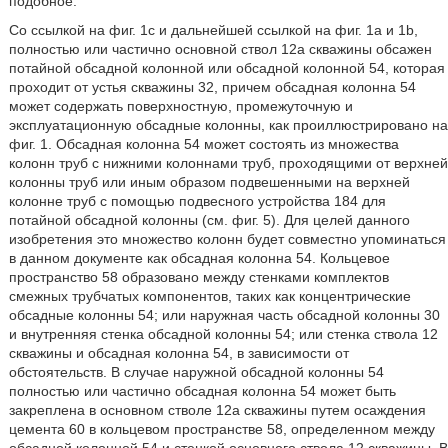
подобное.
Со ссылкой на фиг. 1c и дальнейшей ссылкой на фиг. 1a и 1b,
полностью или частично основной ствол 12а скважины обсажен
потайной обсадной колонной или обсадной колонной 54, которая
проходит от устья скважины 32, причем обсадная колонна 54
может содержать поверхностную, промежуточную и
эксплуатационную обсадные колонны, как проиллюстрировано на
фиг. 1. Обсадная колонна 54 может состоять из множества
колонн труб с нижними колоннами труб, проходящими от верхней
колонны труб или иным образом подвешенными на верхней
колонне труб с помощью подвесного устройства 184 для
потайной обсадной колонны (см. фиг. 5). Для целей данного
изобретения это множество колонн будет совместно упоминаться
в данном документе как обсадная колонна 54. Кольцевое
пространство 58 образовано между стенками комплектов
смежных трубчатых компонентов, таких как концентрические
обсадные колонны 54; или наружная часть обсадной колонны 30
и внутренняя стенка обсадной колонны 54; или стенка ствола 12
скважины и обсадная колонна 54, в зависимости от
обстоятельств. В случае наружной обсадной колонны 54
полностью или частично обсадная колонна 54 может быть
закреплена в основном стволе 12а скважины путем осаждения
цемента 60 в кольцевом пространстве 58, определенном между