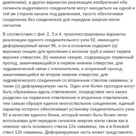
давлением), в других вариантах реализации изобретения оба
сегмента индуктивного соединителя могут находиться на одной и
той же стороне канала под давлением, просто обеспечивая
соединение без соединителя для передачи энергии и/или
сигналов.
В соответствии с фиг. 2, 3 и 4, проиллюстрированы варианты
реализации единого соединительного узла 92, имеющего
деформируемый канал 96, и он в основном содержит (а)
верхнюю секцию для крепления к колонне труб и имеет первое
верхнее отверстие; (b) нижнюю секцию, содержащую первичный
проход, заканчивающийся в первом нижнем отверстии, для
гидравлической связи с отклонителем, и вторичный проход,
заканчивающийся во втором нижнем отверстии, для
гидравлического соединения со вторичным стволом скважины; а
также (c) деформируемую часть. Один или более проходов могут
быть образованы вдоль ответвления, посредством чего канал
разделен на первичное ответвление и вторичное ответвление,
тем самым образуя единое многоствольное соединение, единый
характер которого обеспечивает установку соединительного узла
92 в качестве единого блока, который может быть более легко
использован для передачи сигналов энергии и/или связи как в
нижнюю часть основного ствола 12а скважины, так и в боковой
ствол 12b скважины. Деформируемая часть может представлять