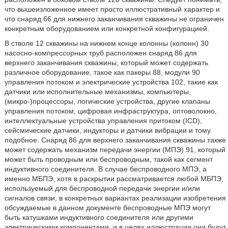
что вышеизложенное имеет просто иллюстративный характер и
что снаряд 66 для нижнего заканчивания скважины не ограничен
конкретным оборудованием или конкретной конфигурацией.
В стволе 12 скважины на нижнем конце колонны (колонн) 30
насосно-компрессорных труб расположен снаряд 86 для
верхнего заканчивания скважины, который может содержать
различное оборудование, такое как пакеры 88, модули 90
управления потоком и электрические устройства 102, такие как
датчики или исполнительные механизмы, компьютеры,
(микро-)процессоры, логические устройства, другие клапаны
управления потоком, цифровая инфраструктура, оптоволокно,
интеллектуальные устройства управления притоком (ICD),
сейсмические датчики, индукторы и датчики вибрации и тому
подобное. Снаряд 86 для верхнего заканчивания скважины также
может содержать механизм передачи энергии (МПЭ) 91, который
может быть проводным или беспроводным, такой как сегмент
индуктивного соединителя. В случае беспроводного МПЭ, а
именно МБПЭ, хотя в раскрытии рассматривается любой МБПЭ,
используемый для беспроводной передачи энергии и/или
сигналов связи, в конкретных вариантах реализации изобретения
обсуждаемые в данном документе беспроводные МПЭ могут
быть катушками индуктивного соединителя или другими
электрическими компонентами, и в целях иллюстрации они будут