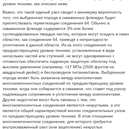
уровне техники, как описано ниже.
Важно, что такой единый узел сводит к минимуму вероятность
того, что выбуренная порода в скважинных флюидах будет
препятствовать герметизации соединения 64. Обычно в
скважинном флюиде содержится 3% или более
суспендированных твердых частиц, которые могут оседать в таких
областях, как соединение 64, приводя к непригодности
уплотнения в данной области. Из-за этого соединения по
предшествующему уровню техники, установленные в виде
нескольких частей или ступеней, не могут одновременно с
готовностью обеспечить надежную защитную оболочку под
высоким давлением (например, >17 МПа (2500 фунтов на
квадратный дюйм)) и беспроводное питание/связь. Выбуренная
порода может быть захвачена между компонентами
многокомпонентных соединений по предшествующему уровню
техники, когда они собираются в скважине, что ставит под угрозу
надлежащее сопряжение и уплотнение между компонентами.
Другие недостатки могут быть связаны с тем, что
многокомпонентные соединения являются некруглыми, а это
является общей характеристикой многих соединительных узлов
по предшествующему уровню техники. В этом отношении
многокомпонентное соединение, для которого требуется
внутрискважинный узел (или зацепление) некруглых