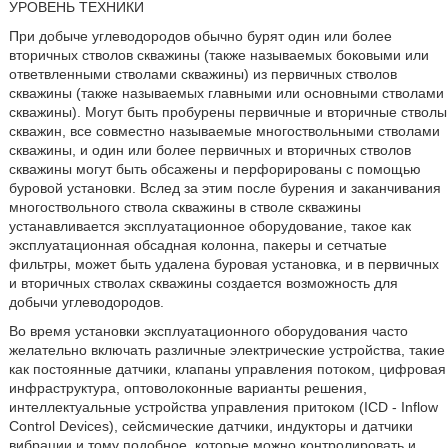
УРОВЕНЬ ТЕХНИКИ
При добыче углеводородов обычно бурят один или более
вторичных стволов скважины (также называемых боковыми или
ответвленными стволами скважины) из первичных стволов
скважины (также называемых главными или основными стволами
скважины). Могут быть пробурены первичные и вторичные стволы
скважин, все совместно называемые многоствольными стволами
скважины, и один или более первичных и вторичных стволов
скважины могут быть обсажены и перфорированы с помощью
буровой установки. Вслед за этим после бурения и заканчивания
многоствольного ствола скважины в стволе скважины
устанавливается эксплуатационное оборудование, такое как
эксплуатационная обсадная колонна, пакеры и сетчатые
фильтры, может быть удалена буровая установка, и в первичных
и вторичных стволах скважины создается возможность для
добычи углеводородов.
Во время установки эксплуатационного оборудования часто
желательно включать различные электрические устройства, такие
как постоянные датчики, клапаны управления потоком, цифровая
инфраструктура, оптоволоконные варианты решения,
интеллектуальные устройства управления притоком (ICD - Inflow
Control Devices), сейсмические датчики, индукторы и датчики
вибрации и тому подобное, которые можно контролировать и