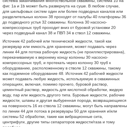
система заканчивания многоствольной скважины, система 10 на
фиг. 1a и 1b может быть развернута на суше. В любом случае,
для шельфовых систем один или более подводных каналов или
разделительных колонн 38 проходят от палубы 40 платформы 36
до подводного устья 32 скважины. Колонна 30 насосно-
компрессорных труб проходит вниз от буровой установки 20
через подводный канал 38 и ПВП 34 в ствол 12 скважины.
Источник 42 рабочей или технической жидкости, такой как
резервуар или емкость для хранения, может подавать через
линии 44 для потока рабочую жидкость (не проиллюстрирована),
перекачиваемую к верхнему концу колонны 30 насосно-
компрессорных труб, и протекать через колонну 30 труб к
оборудованию, расположенному в стволе 12 скважины, такому
как подземное оборудование 48. Источник 42 рабочей жидкости
может подавать любую жидкость, используемую в скважинных
операциях, включая, помимо прочего, буровой раствор,
цементный раствор, жидкость для кислотной обработки, жидкую
воду, пар или жидкость другого типа. Буровые жидкости, рабочие
жидкости, шламы и другая выбуренная порода, возвращающиеся
на поверхность 16 из ствола 12 скважины, могут быть направлены
по линии 44 для потока в резервуары 50 для хранения и/или
системы 52 обработки, такие как вибрационные сита,
центрифуги, другие типы сепараторов жидкости/газа и тому