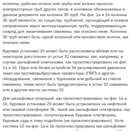
колонны, рабочих колонн или трубы или колонн насосно-
компрессорных труб других типов, в основном обозначаемых в
данном документе как колонна 30 труб. На фиг. 1а и 1b колонна
30 труб является, по существу, трубчатой, проходящей в осевом
направлении через эксплуатационную трубу, поддерживающую
снаряд для заканчивания скважины, как описано ниже. Колонна
30 труб может быть одной колонной или множеством колонн, как
описано ниже.
Буровая установка 20 может быть расположена вблизи или на
некотором расстоянии от устья 32 скважины, как, например, в
случае шельфовой компоновки, как проиллюстрировано на фиг.
1a и 1b. Одно или более устройств 34 регулирования давления,
таких как противовыбросовые превенторы (ПВП) и другое
оборудование, связанное с бурением или добычей из ствола
скважины, также могут быть предусмотрены в устье 32 скважины
или в другом месте системы 10.
Для шельфовых операций, как проиллюстрировано на фиг. 1a и
1b, буровая установка 20 может быть установлена на нефтяной
или газовой платформе 36, такой как шельфовая платформа, как
проиллюстрировано, полупогружные буровые платформы,
буровые суда и тому подобное (не проиллюстрировано). Хотя
система 10 на фиг. 1a и 1b проиллюстрирована как шельфовая