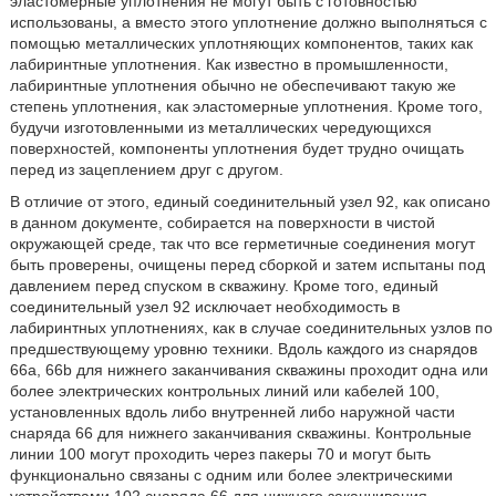
эластомерные уплотнения не могут быть с готовностью
использованы, а вместо этого уплотнение должно выполняться с
помощью металлических уплотняющих компонентов, таких как
лабиринтные уплотнения. Как известно в промышленности,
лабиринтные уплотнения обычно не обеспечивают такую же
степень уплотнения, как эластомерные уплотнения. Кроме того,
будучи изготовленными из металлических чередующихся
поверхностей, компоненты уплотнения будет трудно очищать
перед из зацеплением друг с другом.
В отличие от этого, единый соединительный узел 92, как описано
в данном документе, собирается на поверхности в чистой
окружающей среде, так что все герметичные соединения могут
быть проверены, очищены перед сборкой и затем испытаны под
давлением перед спуском в скважину. Кроме того, единый
соединительный узел 92 исключает необходимость в
лабиринтных уплотнениях, как в случае соединительных узлов по
предшествующему уровню техники. Вдоль каждого из снарядов
66а, 66b для нижнего заканчивания скважины проходит одна или
более электрических контрольных линий или кабелей 100,
установленных вдоль либо внутренней либо наружной части
снаряда 66 для нижнего заканчивания скважины. Контрольные
линии 100 могут проходить через пакеры 70 и могут быть
функционально связаны с одним или более электрическими