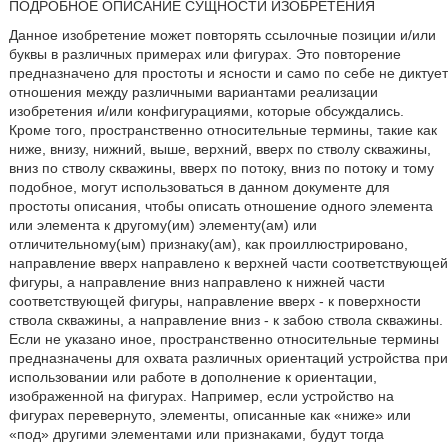
ПОДРОБНОЕ ОПИСАНИЕ СУЩНОСТИ ИЗОБРЕТЕНИЯ
Данное изобретение может повторять ссылочные позиции и/или
буквы в различных примерах или фигурах. Это повторение
предназначено для простоты и ясности и само по себе не диктует
отношения между различными вариантами реализации
изобретения и/или конфигурациями, которые обсуждались.
Кроме того, пространственно относительные термины, такие как
ниже, внизу, нижний, выше, верхний, вверх по стволу скважины,
вниз по стволу скважины, вверх по потоку, вниз по потоку и тому
подобное, могут использоваться в данном документе для
простоты описания, чтобы описать отношение одного элемента
или элемента к другому(им) элементу(ам) или
отличительному(ым) признаку(ам), как проиллюстрировано,
направление вверх направлено к верхней части соответствующей
фигуры, а направление вниз направлено к нижней части
соответствующей фигуры, направление вверх - к поверхности
ствола скважины, а направление вниз - к забою ствола скважины.
Если не указано иное, пространственно относительные термины
предназначены для охвата различных ориентаций устройства при
использовании или работе в дополнение к ориентации,
изображенной на фигурах. Например, если устройство на
фигурах перевернуто, элементы, описанные как «ниже» или
«под» другими элементами или признаками, будут тогда