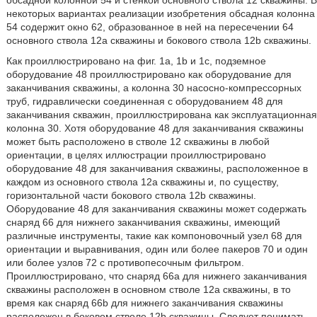
обсадной колонной 54 и стенкой основного ствола 12 скважины. В
некоторых вариантах реализации изобретения обсадная колонна
54 содержит окно 62, образованное в ней на пересечении 64
основного ствола 12а скважины и бокового ствола 12b скважины.
Как проиллюстрировано на фиг. 1а, 1b и 1с, подземное
оборудование 48 проиллюстрировано как оборудование для
заканчивания скважины, а колонна 30 насосно-компрессорных
труб, гидравлически соединенная с оборудованием 48 для
заканчивания скважин, проиллюстрирована как эксплуатационная
колонна 30. Хотя оборудование 48 для заканчивания скважины
может быть расположено в стволе 12 скважины в любой
ориентации, в целях иллюстрации проиллюстрировано
оборудование 48 для заканчивания скважины, расположенное в
каждом из основного ствола 12а скважины и, по существу,
горизонтальной части бокового ствола 12b скважины.
Оборудование 48 для заканчивания скважины может содержать
снаряд 66 для нижнего заканчивания скважины, имеющий
различные инструменты, такие как компоновочный узел 68 для
ориентации и выравнивания, один или более пакеров 70 и один
или более узлов 72 с противопесочным фильтром.
Проиллюстрировано, что снаряд 66а для нижнего заканчивания
скважины расположен в основном стволе 12а скважины, в то
время как снаряд 66b для нижнего заканчивания скважины
расположен в боковом стволе 12b скважины. Следует понимать,