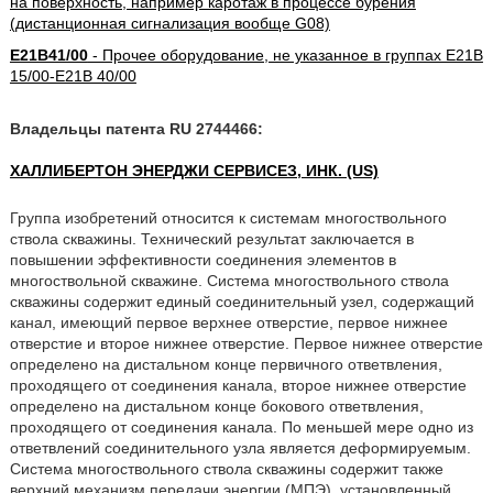
на поверхность, например каротаж в процессе бурения
(дистанционная сигнализация вообще G08)
E21B41/00
- Прочее оборудование, не указанное в группах E21B
15/00-E21B 40/00
Владельцы патента RU 2744466:
ХАЛЛИБЕРТОН ЭНЕРДЖИ СЕРВИСЕЗ, ИНК. (US)
Группа изобретений относится к системам многоствольного
ствола скважины. Технический результат заключается в
повышении эффективности соединения элементов в
многоствольной скважине. Система многоствольного ствола
скважины содержит единый соединительный узел, содержащий
канал, имеющий первое верхнее отверстие, первое нижнее
отверстие и второе нижнее отверстие. Первое нижнее отверстие
определено на дистальном конце первичного ответвления,
проходящего от соединения канала, второе нижнее отверстие
определено на дистальном конце бокового ответвления,
проходящего от соединения канала. По меньшей мере одно из
ответвлений соединительного узла является деформируемым.
Система многоствольного ствола скважины содержит также
верхний механизм передачи энергии (МПЭ), установленный