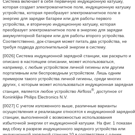
Система включает в себя первичную индукционную катушку,
которая создает электромагнитное поле, индукционную катушку
устройства, которая преобразует электромагнитное поле в
энергию для зарядки батареи или для работы первого
устройства, и вторичную индукционную катушку, которая
преобразует электромагнитное поле в энергию для зарядки
аккумуляторной батареи или для работы второго устройства.
Соответственно, док-станция может питать два устройства, не
требуя подвода дополнительной энергии в систему.
[0026] Система индукционной зарядной станции, как раскрыто и
описано в настоящем описании, может использоваться,
например, с любым устройством личной гигиены или другим
портативным или беспроводным устройством. Лишь одним
примером такого устройства личной гигиены, среди многих
других, с которым может использоваться индукционная зарядная
®
станция, является любое устройство Airfloss
, доступное от
Koninklijke Philips Electronics N.V.
[0027] С учетом изложенного выше, различные варианты
осуществления и реализации относятся к индукционной зарядной
станции, выполненной с возможностью использования
избыточной энергии от индукционной катушки. На фиг. 1 показан
вид сбоку в разрезе индукционного зарядного устройства или
индукционной зарядной станции 10 в соответствии с одним