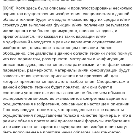
[0048] Хотя здесь были описаны и проиллюстрированы несколько
вариантов осуществления изобретения, специалистам в данной
области техники будет очевидно множество других средств и/или
структур для выполнения функции и/или получения результатов
и/или одного или более преимуществ, описанных здесь, и
предполагается, что каждая из таких вариаций и/или
модификаций находится в рамках вариантов осуществления
изобретения, описанных в настоящем описании. Более
обобщенно, специалисты в данной области техники легко поймут,
что все параметры, размерности, материалы и конфигурации,
описанные здесь, являются иллюстративными, и что фактические
параметры, размерности, материалы и/или конфигурации будут
зависеть от конкретного приложения или приложений, для
которых применяются идеи этого изобретения. Специалистам в
данной области техники будет понятно, или они будут в
состоянии установить с использование не более чем обычных
экспериментов множество эквивалентов конкретных вариантов
осуществления изобретения, описанных в настоящем описании.
Поэтому следует понимать, что приведенные выше варианты
осуществления представлены только в качестве примера, и что в
рамках объема притязаний прилагаемой формулы изобретения
и ее эквивалентов варианты осуществления изобретения могут
быть воплощены на практике иным образом, чем конкретно