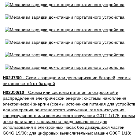
H02J7/00
- Схемы зарядки или деполяризации батарей; схемы
питания сетей от батарей
H02J50/10
- Схемы или системы питания электросетей и
распределения электрической энергии; системы накопления
электрической энергии (схемы источников питания для устройств
для измерения рентгеновского излучения, гамма-излучения,
корпускулярного или космического излучения G01T 1/175; схемы
электропитания, специально предназначенные для
использования в электронных часах без движущихся частей
G04G 19/00; для цифровых вычислительных машин G06F 1/18;