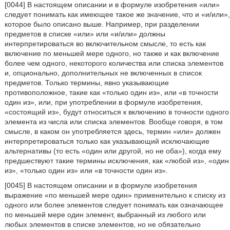
[0044] В настоящем описании и в формуле изобретения «или»
следует понимать как имеющее такое же значение, что и «и/или»,
которое было описано выше. Например, при разделении
предметов в списке «или» или «и/или» должны
интерпретироваться во включительном смысле, то есть как
включение по меньшей мере одного, но также и как включение
более чем одного, некоторого количества или списка элементов
и, опционально, дополнительных не включенных в список
предметов. Только термины, явно указывающие
противоположное, такие как «только один из», или «в точности
один из», или, при употреблении в формуле изобретения,
«состоящий из», будут относиться к включению в точности одного
элемента из числа или списка элементов. Вообще говоря, в том
смысле, в каком он употребляется здесь, термин «или» должен
интерпретироваться только как указывающий исключающие
альтернативы (то есть «один или другой, но не оба»), когда ему
предшествуют такие термины исключения, как «любой из», «один
из», «только один из» или «в точности один из».
[0045] В настоящем описании и в формуле изобретения
выражение «по меньшей мере один» применительно к списку из
одного или более элементов следует понимать как означающее
по меньшей мере один элемент, выбранный из любого или
любых элементов в списке элементов, но не обязательно