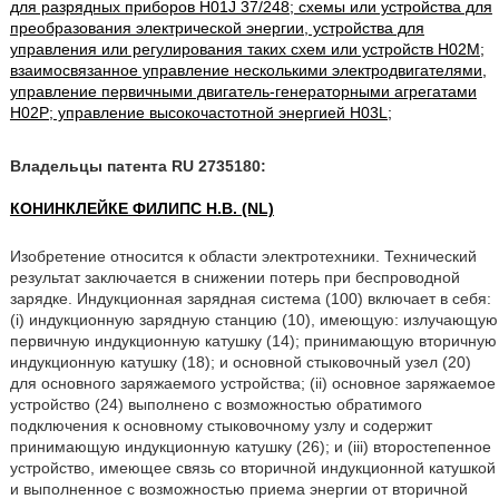
для разрядных приборов H01J 37/248; схемы или устройства для
преобразования электрической энергии, устройства для
управления или регулирования таких схем или устройств H02M;
взаимосвязанное управление несколькими электродвигателями,
управление первичными двигатель-генераторными агрегатами
H02P; управление высокочастотной энергией H03L;
Владельцы патента RU 2735180:
КОНИНКЛЕЙКЕ ФИЛИПС Н.В. (NL)
Изобретение относится к области электротехники. Технический
результат заключается в снижении потерь при беспроводной
зарядке. Индукционная зарядная система (100) включает в себя:
(i) индукционную зарядную станцию (10), имеющую: излучающую
первичную индукционную катушку (14); принимающую вторичную
индукционную катушку (18); и основной стыковочный узел (20)
для основного заряжаемого устройства; (ii) основное заряжаемое
устройство (24) выполнено с возможностью обратимого
подключения к основному стыковочному узлу и содержит
принимающую индукционную катушку (26); и (iii) второстепенное
устройство, имеющее связь со вторичной индукционной катушкой
и выполненное с возможностью приема энергии от вторичной