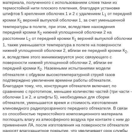
материала, полученного с использованием слоев ткани из
термостойкой нити плоского плетения, благодаря установке
штифтов 5 крепления оболочек 1 и 2 с удалением L
от передней
1
кромки К
верхней выпуклой оболочки 1, за счет уменьшенной
1
температуры в полете, при этом, вследствие нахождения
передней кромки К
нижней уплощенной оболочки 2 на
2
расстоянии L
от передней кромки К
верхней выпуклой оболочки
2
1
1, также уменьшается температура в полете на поверхности
нижней уплощенной оболочки 2, вблизи ее передней кромки К
,
2
и, вследствие этого минимизируется унос связующего с
поверхности нижней уплощенной оболочки 2, вблизи ее
передней кромки К
. Наземными испытаниями модели
2
обтекателя с обдувом высокотемпературной струей газов
подтверждено увеличение времени работы обтекателя.
Благодаря тому, что, конструкция обтекателя включает, по
сравнению с прототипом, меньшее количество частей (три части -
оболочки 1 и 2, и штифты 5), необходимых для сборки
обтекателя, уменьшается время и стоимость изготовления
клиновидного радиопрозрачного переднего обтекателя. В связи
со способностью термостойкого композиционного материала
поглощать влагу из атмосферного воздуха при контакте с ним до
применения ЛА, после изготовления на поверхности обтекателя
наносят влагозащитное покрытие, что увеличивает срок службы