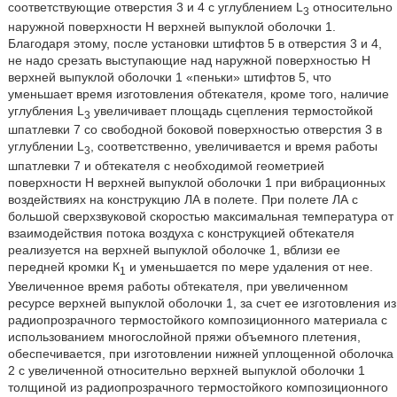
соответствующие отверстия 3 и 4 с углублением L
относительно
3
наружной поверхности Н верхней выпуклой оболочки 1.
Благодаря этому, после установки штифтов 5 в отверстия 3 и 4,
не надо срезать выступающие над наружной поверхностью Н
верхней выпуклой оболочки 1 «пеньки» штифтов 5, что
уменьшает время изготовления обтекателя, кроме того, наличие
углубления L
увеличивает площадь сцепления термостойкой
3
шпатлевки 7 со свободной боковой поверхностью отверстия 3 в
углублении L
, соответственно, увеличивается и время работы
3
шпатлевки 7 и обтекателя с необходимой геометрией
поверхности Н верхней выпуклой оболочки 1 при вибрационных
воздействиях на конструкцию ЛА в полете. При полете ЛА с
большой сверхзвуковой скоростью максимальная температура от
взаимодействия потока воздуха с конструкцией обтекателя
реализуется на верхней выпуклой оболочке 1, вблизи ее
передней кромки К
и уменьшается по мере удаления от нее.
1
Увеличенное время работы обтекателя, при увеличенном
ресурсе верхней выпуклой оболочки 1, за счет ее изготовления из
радиопрозрачного термостойкого композиционного материала с
использованием многослойной пряжи объемного плетения,
обеспечивается, при изготовлении нижней уплощенной оболочка
2 с увеличенной относительно верхней выпуклой оболочки 1
толщиной из радиопрозрачного термостойкого композиционного