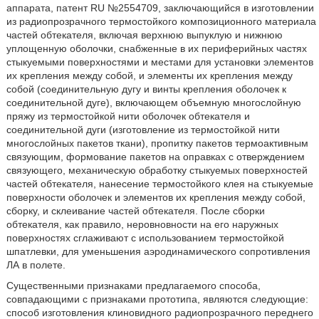
аппарата, патент RU №2554709, заключающийся в изготовлении
из радиопрозрачного термостойкого композиционного материала
частей обтекателя, включая верхнюю выпуклую и нижнюю
уплощенную оболочки, снабженные в их периферийных частях
стыкуемыми поверхностями и местами для установки элементов
их крепления между собой, и элементы их крепления между
собой (соединительную дугу и винты крепления оболочек к
соединительной дуге), включающем объемную многослойную
пряжу из термостойкой нити оболочек обтекателя и
соединительной дуги (изготовление из термостойкой нити
многослойных пакетов ткани), пропитку пакетов термоактивным
связующим, формование пакетов на оправках с отверждением
связующего, механическую обработку стыкуемых поверхностей
частей обтекателя, нанесение термостойкого клея на стыкуемые
поверхности оболочек и элементов их крепления между собой,
сборку, и склеивание частей обтекателя. После сборки
обтекателя, как правило, неровновности на его наружных
поверхностях сглаживают с использованием термостойкой
шпатлевки, для уменьшения аэродинамического сопротивления
ЛА в полете.
Существенными признаками предлагаемого способа,
совпадающими с признаками прототипа, являются следующие:
способ изготовления клиновидного радиопрозрачного переднего