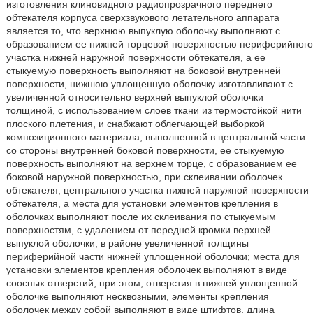
изготовления клиновидного радиопрозрачного переднего
обтекателя корпуса сверхзвукового летательного аппарата
является то, что верхнюю выпуклую оболочку выполняют с
образованием ее нижней торцевой поверхностью периферийного
участка нижней наружной поверхности обтекателя, а ее
стыкуемую поверхность выполняют на боковой внутренней
поверхности, нижнюю уплощенную оболочку изготавливают с
увеличенной относительно верхней выпуклой оболочки
толщиной, с использованием слоев ткани из термостойкой нити
плоского плетения, и снабжают облегчающей выборкой
композиционного материала, выполненной в центральной части
со стороны внутренней боковой поверхности, ее стыкуемую
поверхность выполняют на верхнем торце, с образованием ее
боковой наружной поверхностью, при склеивании оболочек
обтекателя, центрального участка нижней наружной поверхности
обтекателя, а места для установки элементов крепления в
оболочках выполняют после их склеивания по стыкуемым
поверхностям, с удалением от передней кромки верхней
выпуклой оболочки, в районе увеличенной толщины
периферийной части нижней уплощенной оболочки; места для
установки элементов крепления оболочек выполняют в виде
соосных отверстий, при этом, отверстия в нижней уплощенной
оболочке выполняют несквозными, элементы крепления
оболочек между собой выполняют в виде штифтов, длина