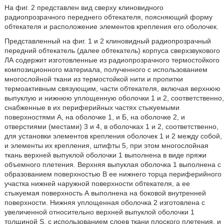
На фиг. 2 представлен вид сверху клиновидного
радиопрозрачного переднего обтекателя, поясняющий форму
обтекателя и расположение элементов крепления его оболочек.
Представленный на фиг. 1 и 2 клиновидный радиопрозрачный
передний обтекатель (далее обтекатель) корпуса сверхзвукового
ЛА содержит изготовленные из радиопрозрачного термостойкого
композиционного материала, полученного с использованием
многослойной ткани из термостойкой нити и пропитки
термоактивным связующим, части обтекателя, включая верхнюю
выпуклую и нижнюю уплощенную оболочки 1 и 2, соответственно,
снабженные в их периферийных частях стыкуемыми
поверхностями А, на оболочке 1, и Б, на оболочке 2, и
отверстиями (местами) 3 и 4, в оболочках 1 и 2, соответственно,
для установки элементов крепления оболочек 1 и 2 между собой,
и элементы их крепления, штифты 5, при этом многослойная
ткань верхней выпуклой оболочки 1 выполнена в виде пряжи
объемного плетения. Верхняя выпуклая оболочка 1 выполнена с
образованием поверхностью В ее нижнего торца периферийного
участка нижней наружной поверхности обтекателя, а ее
стыкуемая поверхность А выполнена на боковой внутренней
поверхности. Нижняя уплощенная оболочка 2 изготовлена с
увеличенной относительно верхней выпуклой оболочки 1
толщиной S, с использованием слоев ткани плоского плетения, и