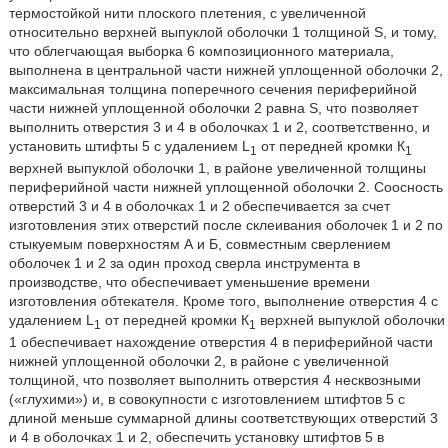
термостойкой нити плоского плетения, с увеличенной
относительно верхней выпуклой оболочки 1 толщиной S, и тому,
что облегчающая выборка 6 композиционного материала,
выполнена в центральной части нижней уплощенной оболочки 2,
максимальная толщина поперечного сечения периферийной
части нижней уплощенной оболочки 2 равна S, что позволяет
выполнить отверстия 3 и 4 в оболочках 1 и 2, соответственно, и
установить штифты 5 с удалением L
от передней кромки К
1
1
верхней выпуклой оболочки 1, в районе увеличенной толщины
периферийной части нижней уплощенной оболочки 2. Соосность
отверстий 3 и 4 в оболочках 1 и 2 обеспечивается за счет
изготовления этих отверстий после склеивания оболочек 1 и 2 по
стыкуемым поверхностям А и Б, совместным сверлением
оболочек 1 и 2 за один проход сверла инструмента в
производстве, что обеспечивает уменьшение времени
изготовления обтекателя. Кроме того, выполнение отверстия 4 с
удалением L
от передней кромки К
верхней выпуклой оболочки
1
1
1 обеспечивает нахождение отверстия 4 в периферийной части
нижней уплощенной оболочки 2, в районе с увеличенной
толщиной, что позволяет выполнить отверстия 4 несквозными
(«глухими») и, в совокупности с изготовлением штифтов 5 с
длиной меньше суммарной длины соответствующих отверстий 3
и 4 в оболочках 1 и 2, обеспечить установку штифтов 5 в