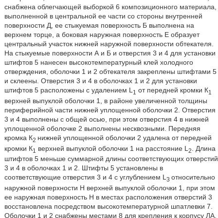
снабжена облегчающей выборкой 6 композиционного материала,
выполненной в центральной ее части со стороны внутренней
поверхности Д, ее стыкуемая поверхность Б выполнена на
верхнем торце, а боковая наружная поверхность Е образует
центральный участок нижней наружной поверхности обтекателя.
На стыкуемые поверхности А и Б и отверстия 3 и 4 для установки
штифтов 5 нанесен высокотемпературный клей холодного
отверждения, оболочки 1 и 2 обтекателя закреплены штифтами 5
и склеены. Отверстия 3 и 4 в оболочках 1 и 2 для установки
штифтов 5 расположены с удалением L
от передней кромки К
1
1
верхней выпуклой оболочки 1, в районе увеличенной толщины
периферийной части нижней уплощенной оболочки 2. Отверстия
3 и 4 выполнены с общей осью, при этом отверстия 4 в нижней
уплощенной оболочке 2 выполнены несквозными. Передняя
кромка К
нижней уплощенной оболочки 2 удалена от передней
2
кромки К
верхней выпуклой оболочки 1 на расстояние L
. Длина
1
2
штифтов 5 меньше суммарной длины соответствующих отверстий
3 и 4 в оболочках 1 и 2. Штифты 5 установлены в
соответствующие отверстия 3 и 4 с углублением L
относительно
3
наружной поверхности Н верхней выпуклой оболочки 1, при этом
ее наружная поверхность Н в местах расположения отверстий 3
восстановлена посредством высокотемпературной шпатлевки 7.
Оболочки 1 и 2 снабжены местами 8 для крепления к корпусу ЛА.