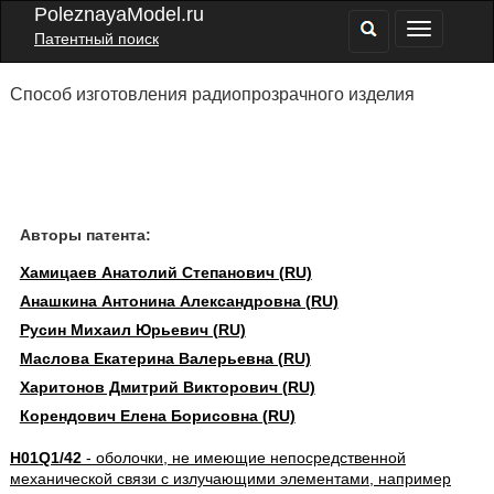
PoleznayaModel.ru
Патентный поиск
Способ изготовления радиопрозрачного изделия
Авторы патента:
Хамицаев Анатолий Степанович (RU)
Анашкина Антонина Александровна (RU)
Русин Михаил Юрьевич (RU)
Маслова Екатерина Валерьевна (RU)
Харитонов Дмитрий Викторович (RU)
Корендович Елена Борисовна (RU)
H01Q1/42
- оболочки, не имеющие непосредственной
механической связи с излучающими элементами, например