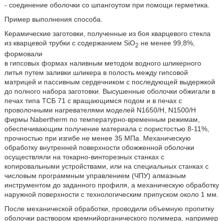
- соединение оболочки со шпангоутом при помощи герметика.
Пример выполнения способа.
Керамические заготовки, полученные из боя кварцевого стекла
из кварцевой трубки с содержанием SiO
не менее 99,8%,
2
формовали
в гипсовых формах наливным методом водного шликерного
литья путем заливки шликера в полость между гипсовой
матрицей и пассивным сердечником с последующей выдержкой
до полного набора заготовки. Высушенные оболочки обжигали в
печах типа ТСБ 71 с вращающимся подом и в печах с
проволочными нагревателями моделей N1650/H, N1500/H
фирмы Nabertherm по температурно-временным режимам,
обеспечивающим получение материала с пористостью 8-11%,
прочностью при изгибе не менее 35 МПа. Механическую
обработку внутренней поверхности обожженной оболочки
осуществляли на токарно-винторезных станках с
копировальными устройствами, или на специальных станках с
числовым программным управлением (ЧПУ) алмазным
инструментом до заданного профиля, а механическую обработку
наружной поверхности с технологическим припуском около 1 мм.
После механической обработки, проводили объемную пропитку
оболочки раствором кремнийорганического полимера, например