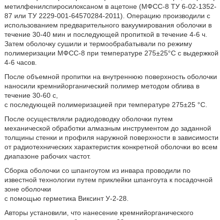
метилфенилспиросилоксаном в ацетоне (МФСС-8 ТУ 6-02-1352-
87 или ТУ 2229-001-64570284-2011). Операцию производили с
использованием предварительного вакуумирования оболочки в
течение 30-40 мин и последующей пропиткой в течение 4-6 ч.
Затем оболочку сушили и термообрабатывали по режиму
полимеризации МФСС-8 при температуре 275±25°C с выдержкой
4-6 часов.
После объемной пропитки на внутреннюю поверхность оболочки
наносили кремнийорганический полимер методом облива в
течение 30-60 с,
с последующей полимеризацией при температуре 275±25 °С.
После осуществляли радиодоводку оболочки путем
механической обработки алмазным инструментом до заданной
толщины стенки и профиля наружной поверхности в зависимости
от радиотехнических характеристик конкретной оболочки во всем
диапазоне рабочих частот.
Сборка оболочки со шпангоутом из инвара проводили по
известной технологии путем приклейки шпангоута к посадочной
зоне оболочки
с помощью герметика Виксинт У-2-28.
Авторы установили, что нанесение кремнийорганического