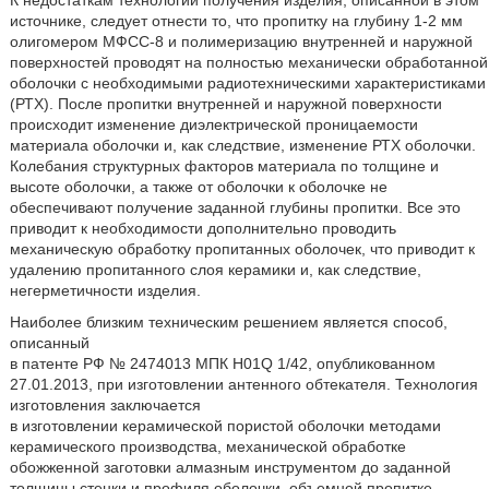
К недостаткам технологии получения изделия, описанной в этом
источнике, следует отнести то, что пропитку на глубину 1-2 мм
олигомером МФСС-8 и полимеризацию внутренней и наружной
поверхностей проводят на полностью механически обработанной
оболочки с необходимыми радиотехническими характеристиками
(РТХ). После пропитки внутренней и наружной поверхности
происходит изменение диэлектрической проницаемости
материала оболочки и, как следствие, изменение РТХ оболочки.
Колебания структурных факторов материала по толщине и
высоте оболочки, а также от оболочки к оболочке не
обеспечивают получение заданной глубины пропитки. Все это
приводит к необходимости дополнительно проводить
механическую обработку пропитанных оболочек, что приводит к
удалению пропитанного слоя керамики и, как следствие,
негерметичности изделия.
Наиболее близким техническим решением является способ,
описанный
в патенте РФ № 2474013 МПК H01Q 1/42, опубликованном
27.01.2013, при изготовлении антенного обтекателя. Технология
изготовления заключается
в изготовлении керамической пористой оболочки методами
керамического производства, механической обработке
обожженной заготовки алмазным инструментом до заданной
толщины стенки и профиля оболочки, объемной пропитке