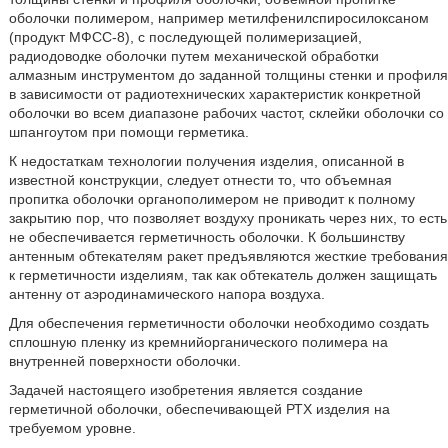
оболочки полимером, например метилфенилспиросилоксаном
(продукт МФСС-8), с последующей полимеризацией,
радиодоводке оболочки путем механической обработки
алмазным инструментом до заданной толщины стенки и профиля
в зависимости от радиотехнических характеристик конкретной
оболочки во всем диапазоне рабочих частот, склейки оболочки со
шпангоутом при помощи герметика.
К недостаткам технологии получения изделия, описанной в
известной конструкции, следует отнести то, что объемная
пропитка оболочки органополимером не приводит к полному
закрытию пор, что позволяет воздуху проникать через них, то есть
не обеспечивается герметичность оболочки. К большинству
антенным обтекателям ракет предъявляются жесткие требования
к герметичности изделиям, так как обтекатель должен защищать
антенну от аэродинамического напора воздуха.
Для обеспечения герметичности оболочки необходимо создать
сплошную пленку из кремнийорганического полимера на
внутренней поверхности оболочки.
Задачей настоящего изобретения является создание
герметичной оболочки, обеспечивающей РТХ изделия на
требуемом уровне.