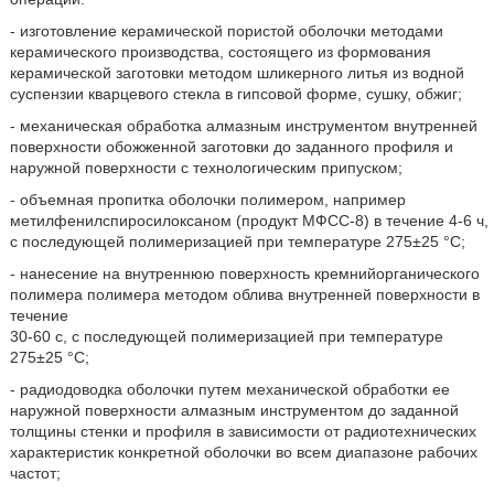
- изготовление керамической пористой оболочки методами
керамического производства, состоящего из формования
керамической заготовки методом шликерного литья из водной
суспензии кварцевого стекла в гипсовой форме, сушку, обжиг;
- механическая обработка алмазным инструментом внутренней
поверхности обожженной заготовки до заданного профиля и
наружной поверхности с технологическим припуском;
- объемная пропитка оболочки полимером, например
метилфенилспиросилоксаном (продукт МФСС-8) в течение 4-6 ч,
с последующей полимеризацией при температуре 275±25 °С;
- нанесение на внутреннюю поверхность кремнийорганического
полимера полимера методом облива внутренней поверхности в
течение
30-60 с, с последующей полимеризацией при температуре
275±25 °С;
- радиодоводка оболочки путем механической обработки ее
наружной поверхности алмазным инструментом до заданной
толщины стенки и профиля в зависимости от радиотехнических
характеристик конкретной оболочки во всем диапазоне рабочих
частот;