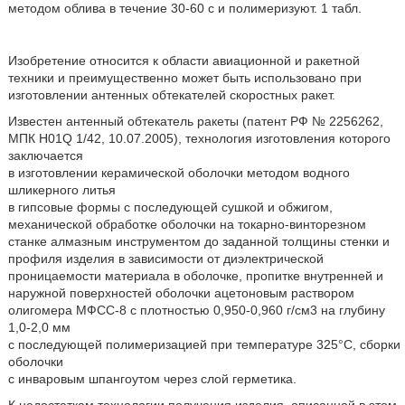
методом облива в течение 30-60 с и полимеризуют. 1 табл.
Изобретение относится к области авиационной и ракетной
техники и преимущественно может быть использовано при
изготовлении антенных обтекателей скоростных ракет.
Известен антенный обтекатель ракеты (патент РФ № 2256262,
МПК Н01Q 1/42, 10.07.2005), технология изготовления которого
заключается
в изготовлении керамической оболочки методом водного
шликерного литья
в гипсовые формы с последующей сушкой и обжигом,
механической обработке оболочки на токарно-винторезном
станке алмазным инструментом до заданной толщины стенки и
профиля изделия в зависимости от диэлектрической
проницаемости материала в оболочке, пропитке внутренней и
наружной поверхностей оболочки ацетоновым раствором
олигомера МФСС-8 с плотностью 0,950-0,960 г/см3 на глубину
1,0-2,0 мм
с последующей полимеризацией при температуре 325°С, сборки
оболочки
с инваровым шпангоутом через слой герметика.