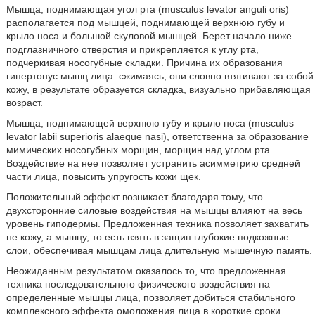
Мышца, поднимающая угол рта (musculus levator anguli oris)
располагается под мышцей, поднимающей верхнюю губу и
крыло носа и большой скуловой мышцей. Берет начало ниже
подглазничного отверстия и прикрепляется к углу рта,
подчеркивая носогубные складки. Причина их образования
гипертонус мышц лица: сжимаясь, они словно втягивают за собой
кожу, в результате образуется складка, визуально прибавляющая
возраст.
Мышца, поднимающей верхнюю губу и крыло носа (musculus
levator labii superioris alaeque nasi), ответственна за образование
мимических носогубных морщин, морщин над углом рта.
Воздействие на нее позволяет устранить асимметрию средней
части лица, повысить упругость кожи щек.
Положительный эффект возникает благодаря тому, что
двухсторонние силовые воздействия на мышцы влияют на весь
уровень гиподермы. Предложенная техника позволяет захватить
не кожу, а мышцу, то есть взять в защип глубокие подкожные
слои, обеспечивая мышцам лица длительную мышечную память.
Неожиданным результатом оказалось то, что предложенная
техника последовательного физического воздействия на
определенные мышцы лица, позволяет добиться стабильного
комплексного эффекта омоложения лица в короткие сроки.