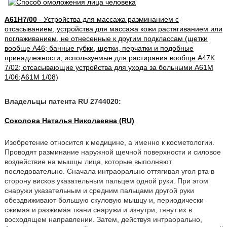
A61H7/00
- Устройства для массажа разминанием с
отсасыванием, устройства для массажа кожи растягиванием или
поглаживанием, не отнесенные к другим подклассам (щетки
вообще A46; банные губки, щетки, перчатки и подобные
принадлежности, используемые для растирания вообще A47K
7/02; отсасывающие устройства для ухода за больными A61M
1/06;A61M 1/08)
Владельцы патента RU 2744020:
Соколова Наталья Николаевна (RU)
Изобретение относится к медицине, а именно к косметологии.
Проводят разминание наружной щечной поверхности и силовое
воздействие на мышцы лица, которые выполняют
последовательно. Сначала интраорально оттягивая угол рта в
сторону висков указательным пальцем одной руки. При этом
снаружи указательным и средним пальцами другой руки
обездвиживают большую скуловую мышцу и, периодически
сжимая и разжимая ткани снаружи и изнутри, тянут их в
восходящем направлении. Затем, действуя интраорально,