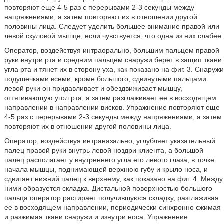
повторяют еще 4-5 раз с перерывами 2-3 секунды между
напряжениями, а затем повторяют их в отношении другой
половины лица. Следует уделить большее внимание правой или
левой скуловой мышце, если чувствуется, что одна из них слабее.
Оператор, воздействуя интраорально, большим пальцем правой
руки внутри рта и средним пальцем снаружи берет в защип ткани
угла рта и тянет их в сторону уха, как показано на фиг. 3. Снаружи
подушечками всеми, кроме большого, сдвинутыми пальцами
левой руки он придавливает и обездвиживает мышцу,
оттягивающую угол рта, а затем разглаживает ее в восходящем
направлении в направлении висков. Упражнение повторяют еще
4-5 раз с перерывами 2-3 секунды между напряжениями, а затем
повторяют их в отношении другой половины лица.
Оператор, воздействуя интраназально, углубляет указательный
палец правой руки внутрь левой ноздри клиента, а большой
палец располагает у внутреннего угла его левого глаза, в точке
начала мышцы, поднимающей верхнюю губу и крыло носа, и
сдвигает нижний палец к верхнему, как показано на фиг. 4. Между
ними образуется складка. Дистальной поверхностью большого
пальца оператор растирает получившуюся складку, разглаживая
ее в восходящем направлении, периодически синхронно сжимая
и разжимая ткани снаружи и изнутри носа. Упражнение