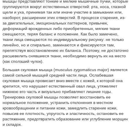
мышцы представляют тонкие и мелкие мышечные пучки, которые
группируются вокруг естественных отверстий: рта, носа, глазной
щели и уха, принимая так или иначе участие в замыкании или,
наоборот, расширении этих отверстий. В процессе старения, из-
за двигательных, эмоциональных паттернов, привычек,
деформаций врожденных либо приобретенных, мягкие ткани
смещаются, теряя баланс и положение. Как было замечено,
ткани лица смещаются по индивидуальному рисунку: не только
линейно, но и спирально, заминаются и фиксируются там,
препятствуя восстановлению их баланса. Поэтому, не достаточно
расшевелить снявшиеся ткани, необходимо вернуть их на место
(как сползший чулок).
Большая скуловая мышца (musculus zygomaticus major) является
самой сильной мышцей средней части лица. Ослабевшая
скуловая мышца провисает вниз вместе с кожей, к которой она
крепится, что нарушает естественный овал лица, утяжеляет
нижнюю его часть и визуально прибавляют лишние годы.
Тренировка скуловой мышцы позволяет восстановить ее
нормальное положение, устранить отклонения в местном
кровообращении и питании кожи, замедлить старение кожи,
повысив ее плотность, упругость и эластичность, остановить ее
растяжение, предотвратить образование или углубление морщин
и складок.