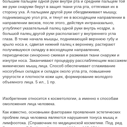
большим пальцем одной руки внутри рта и средним пальцем той
же руки снаружи берут в защип ткани угла рта, оттягивая их в
сторону уха. А пальцами другой руки обездвиживают мышцу,
поднимающую угол рта, и тянут ее в восходящем направлении в
направлении висков, после этого, действуя интраназально,
углубляют указательный палец одной руки внутрь ноздри, а
большой палец другой руки располагают у внутреннего угла
глаза. В точке начала мышцы, поднимающей верхнюю губу и
крыло носа и, сдвигая нижний палец к верхнему, растирают
получившуюся складку в восходящем направлении,
периодически синхронно сжимая и разжимая ткани снаружи и
изнутри носа. Заканчивают процедуру расслабляющим массажем
мимических мышц лица. Способ обеспечивает сглаживание
носогубных складок и складок около угла рта, повышение
упругости и плотности кожи щек, формирование молодого
объемного лица. 5 ил., 1 пр.
Изобретение относится к косметологии, а именно к способам
омоложения лица человека.
Как известно, основными факторами проявления эстетических
проблем лица человека являются нарушения тонуса мышц и
лимфоотока. (Справочник по медицинской косметике. Под. ред.