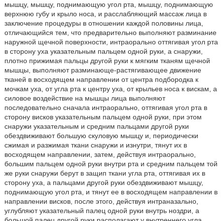
мышцу, мышцу, поднимающую угол рта, мышцу, поднимающую
верхнюю губу и крыло носа, и расслабляющий массаж лица в
заключение процедуры в отношении каждой половины лица,
отличающийся тем, что предварительно выполняют разминание
наружной щечной поверхности, интраорально оттягивая угол рта
в сторону уха указательным пальцем одной руки, а снаружи,
плотно прижимая пальцы другой руки к мягким тканям щечной
мышцы, выполняют разминающе-растягивающее движение
тканей в восходящем направлении от центра подбородка к
мочкам уха, от угла рта к центру уха, от крыльев носа к вискам, а
силовое воздействие на мышцы лица выполняют
последовательно сначала интраорально, оттягивая угол рта в
сторону висков указательным пальцем одной руки, при этом
снаружи указательным и средним пальцами другой руки
обездвиживают большую скуловую мышцу и, периодически
сжимая и разжимая ткани снаружи и изнутри, тянут их в
восходящем направлении, затем, действуя интраорально,
большим пальцем одной руки внутри рта и средним пальцем той
же руки снаружи берут в защип ткани угла рта, оттягивая их в
сторону уха, а пальцами другой руки обездвиживают мышцу,
поднимающую угол рта, и тянут ее в восходящем направлении в
направлении висков, после этого, действуя интраназально,
углубляют указательный палец одной руки внутрь ноздри, а
большой палец другой руки располагают у внутреннего угла