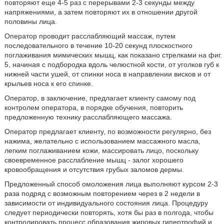
повторяют еще 4-5 раз с перерывами 2-3 секунды между
напряжениями, а затем повторяют их в отношении другой
половины лица.
Оператор проводит расслабляющий массаж, путем
последовательного в течение 10-20 секунд плоскостного
поглаживания мимических мышц, как показано стрелками на фиг.
5, начиная с подбородка вдоль челюстной кости, от уголков губ к
нижней части ушей, от спинки носа в направлении висков и от
крыльев носа к его спинке.
Оператор, в заключение, предлагает клиенту самому под
контролем оператора, в порядке обучения, повторить
предложенную технику расслабляющего массажа.
Оператор предлагает клиенту, по возможности регулярно, без
нажима, желательно с использованием массажного масла,
легким поглаживанием кожи, массировать лицо, поскольку
своевременное расслабление мышц - залог хорошего
кровообращения и отсутствия грубых заломов дермы.
Предложенный способ омоложения лица выполняют курсом 2-3
раза подряд с возможным повторением через в 2 недели в
зависимости от индивидуального состояния лица. Процедуру
следует периодически повторять, хотя бы раз в полгода, чтобы
контролировать процесс образования жировых гипертрофий и