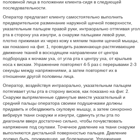
половиной лица в положении клиента-сидя в следующей
последовательности.
Оператор предлагает клиенту самостоятельно выполнить
предварительное разминание наружной щечной поверхности,
указательным пальцем правой руки, интраорально оттягивая угол
рта в сторону уха изнутри, а снаружи пальцами левой руки,
плотно прижимая их через кожу к мягким тканям щечной мышцы,
как показано на фиг. 1, проводить разминающе-растягивающие
движение тканей в восходящем направлении от центра
подбородка к мочкам уха, от угла рта к центру уха, от крыльев
носа к вискам. Упражнение повторяют 4-5 раз с перерывами 2-3
секунды между напряжениями, а затем повторяют их в
отношении другой половины лица.
Оператор, воздействуя интраорально, указательным пальцем
потягивает углы рта в сторону висков, как показано на фиг. 2.
Снаружи выпрямленные сдвинутые вместе указательный и
средний пальцы оператора своими подушечками должны
придавить и обездвижить скуловую мышцу, а затем синхронно
вибрируя ткани снаружи и изнутри, сдвинуть углы рта по
диагонали вверх достаточно сильно, чтобы почувствовать
напряжение под скулами. Точечное давление на ткани снаружи
выполняются дистальной поверхностью пальцев. Давление
должно быть, пружинящее, не болезненное. Упражнение