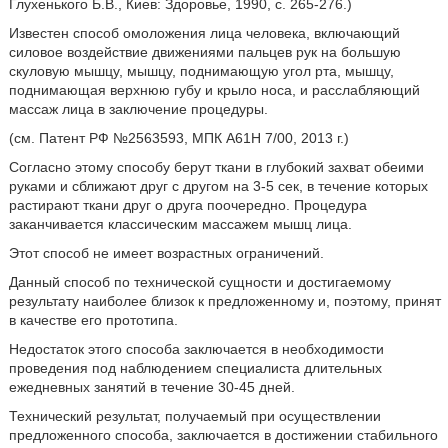
Глухенького Б.В., Киев: Здоровье, 1990, с. 265-276.)
Известен способ омоложения лица человека, включающий
силовое воздействие движениями пальцев рук на большую
скуловую мышцу, мышцу, поднимающую угол рта, мышцу,
поднимающая верхнюю губу и крыло носа, и расслабляющий
массаж лица в заключение процедуры.
(см. Патент РФ №2563593, МПК А61Н 7/00, 2013 г.)
Согласно этому способу берут ткани в глубокий захват обеими
руками и сближают друг с другом на 3-5 сек, в течение которых
растирают ткани друг о друга поочередно. Процедура
заканчивается классическим массажем мышц лица.
Этот способ не имеет возрастных ограничений.
Данный способ по технической сущности и достигаемому
результату наиболее близок к предложенному и, поэтому, принят
в качестве его прототипа.
Недостаток этого способа заключается в необходимости
проведения под наблюдением специалиста длительных
ежедневных занятий в течение 30-45 дней.
Технический результат, получаемый при осуществлении
предложенного способа, заключается в достижении стабильного