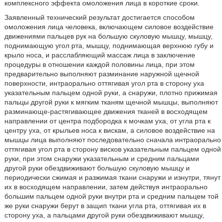
комплексного эффекта омоложения лица в короткие сроки.
Заявленный технический результат достигается способом
омоложения лица человека, включающем силовое воздействие
движениями пальцев рук на большую скуловую мышцу, мышцу,
поднимающую угол рта, мышцу, поднимающая верхнюю губу и
крыло носа, и расслабляющий массаж лица в заключение
процедуры в отношении каждой половины лица, при этом
предварительно выполняют разминание наружной щечной
поверхности, интраорально оттягивая угол рта в сторону уха
указательным пальцем одной руки, а снаружи, плотно прижимая
пальцы другой руки к мягким тканям щечной мышцы, выполняют
разминающе-растягивающее движения тканей в восходящем
направлении от центра подбородка к мочкам уха, от угла рта к
центру уха, от крыльев носа к вискам, а силовое воздействие на
мышцы лица выполняют последовательно сначала интраорально
оттягивая угол рта в сторону висков указательным пальцем одной
руки, при этом снаружи указательным и средним пальцами
другой руки обездвиживают большую скуловую мышцу и
периодически сжимая и разжимая ткани снаружи и изнутри, тянут
их в восходящем направлении, затем действуя интраорально
большим пальцем одной руки внутри рта и средним пальцем той
же руки снаружи берут в защип ткани угла рта, оттягивая их в
сторону уха, а пальцами другой руки обездвиживают мышцу,