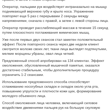
Оператор, пальцами рук воздействует интраназально на мышцу
поднимающей верхнюю губу и крыло носа. Упражнение
повторяет еще 5 раз с перерывами 2 секунды между
напряжениями, сначала с правой, а затем с левой стороны лица.
Оператор проводит расслабляющий массаж в течение 15 секунд
путем плоскостного поглаживания мимических мышц.
Уже после первых двух сеансов стал заметен положительный
эффект. После повторного сеанса через две недели клиент
смотрится моложе своих лет, ткани лица выглядят подтянутыми,
мелкие морщины убраны, овал лица четкий.
Предложенный способ апробирован на 134 клиентах. Эффект
омоложения, обусловленный мышечной памятью, оказался
достаточно стабильным, чтобы дополнительную процедуру
ограничить 1-2 сеансами.
Использование предложенного способа способствует
сглаживанию носогубных складок и складок около угла рта,
повышению упругости и плотности кожи щек, формирование
молодого объемного лица.
Способ омоложения лица человека, включающий силовое
воздействие движениями пальцев рук на большую скуловую