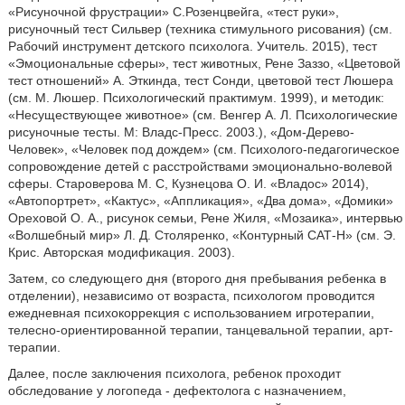
«Рисуночной фрустрации» С.Розенцвейга, «тест руки»,
рисуночный тест Сильвер (техника стимульного рисования) (см.
Рабочий инструмент детского психолога. Учитель. 2015), тест
«Эмоциональные сферы», тест животных, Рене Заззо, «Цветовой
тест отношений» А. Эткинда, тест Сонди, цветовой тест Люшера
(см. М. Люшер. Психологический практимум. 1999), и методик:
«Несуществующее животное» (см. Венгер А. Л. Психологические
рисуночные тесты. М: Владс-Пресс. 2003.), «Дом-Дерево-
Человек», «Человек под дождем» (см. Психолого-педагогическое
сопровождение детей с расстройствами эмоционально-волевой
сферы. Староверова М. С, Кузнецова О. И. «Владос» 2014),
«Автопортрет», «Кактус», «Аппликация», «Два дома», «Домики»
Ореховой О. А., рисунок семьи, Рене Жиля, «Мозаика», интервью
«Волшебный мир» Л. Д. Столяренко, «Контурный САТ-Н» (см. Э.
Крис. Авторская модификация. 2003).
Затем, со следующего дня (второго дня пребывания ребенка в
отделении), независимо от возраста, психологом проводится
ежедневная психокоррекция с использованием игротерапии,
телесно-ориентированной терапии, танцевальной терапии, арт-
терапии.
Далее, после заключения психолога, ребенок проходит
обследование у логопеда - дефектолога с назначением,