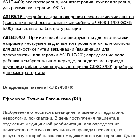
A61F 4/00; электротерапия, магнитотерапия, лучевая терапия,
ультразвуковая терапия A61N)
A61B5/16
- устройства для проведения психологических опытов
(испытания профессиональных способностей G09B 1/00-G09B
5/00); испытание на быстроту реакции
A61B10/00
- Прочие способы и инструменты для диагностики,
например инструменты для взятия пробы клеток, для биопсии,
для диагностики путем вакцинации (вакцинация для
профилактики или терапии A61B 17/20); определение пола
ребенка в эмбриональном периоде; определение периода
овуляции (таблицы менструального цикла G06C 3/00); приборы
для осмотра гортани
Владельцы патента RU 2743876:
Ефремова Татьяна Евгеньевна (RU)
Изобретение относится к медицине, а именно к педиатрии,
неврологии, психиатрии. В день поступления пациента в
отделение медицинской реабилитации для определения
психического статуса консультацию проводит психиатр, по
результату которой назначают медикаментозную терапию. Далее