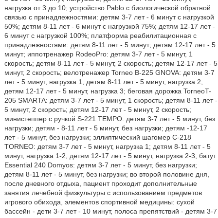
нагрузка от 3 до 10; устройство Pablo с биологической обратной
связью с принадлежностями: детям 3-7 лет - 6 минут с нагрузкой
50%; детям 8-11 лет - 6 минут с нагрузкой 75%; детям 12-17 лет -
6 минут с нагрузкой 100%; платформа реабилитационная с
принадлежностями: детям 8-11 лет - 5 минут; детям 12-17 лет - 5
минут; иппотренажер RodeoPro: детям 3-7 лет - 5 минут, 1
скорость; детям 8-11 лет - 5 минут, 2 скорость; детям 12-17 лет - 5
минут, 2 скорость; велотренажер Torneo В-225 GNOVA: детям 3-7
лет - 5 минут, нагрузка 1; детям 8-11 лет - 5 минут, нагрузка 2;
детям 12-17 лет - 5 минут, нагрузка 3; беговая дорожка TorneoT-
205 SMARTA: детям 3-7 лет - 5 минут, 1 скорость; детям 8-11 лет -
5 минут, 2 скорость; детям 12-17 лет - 5 минут, 2 скорость;
министеппер с ручкой S-221 TEMPO: детям 3-7 лет - 5 минут, без
нагрузки; детям - 8-11 лет - 5 минут, без нагрузки; детям -12-17
лет - 5 минут, без нагрузки; эллиптический шагомер С-218
TORNEO: детям 3-7 лет - 5 минут, нагрузка 1; детям 8-11 лет - 5
минут, нагрузка 1-2; детям 12-17 лет - 5 минут, нагрузка 2-3; батут
Essential 240 Domyos: детям 3-7 лет - 5 минут, без нагрузки;
детям 8-11 лет - 5 минут, без нагрузки; во второй половине дня,
после дневного отдыха, пациент проходит дополнительные
занятия лечебной физкультуры с использованием предметов
игрового обихода, элементов спортивной медицины: сухой
бассейн - дети 3-7 лет - 10 минут, полоса препятствий - детям 3-7