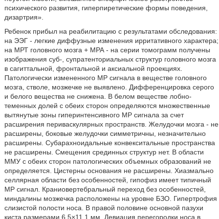
психического развития, гиперпиретические формы поведения,
дизартрия».
Ребенок прибыл на реабилитацию с результатами обследования:
на ЭЭГ - легкие диффузные изменения ирритативного характера;
на МРТ головного мозга + МРА - на серии томограмм получены
изображения суб-, супратенториальных структур головного мозга
в сагиттальной, фронтальной и аксиальной проекциях.
Патологически измененного MP сигнала в веществе головного
мозга, стволе, мозжечке не выявлено. Дифференцировка серого
и белого вещества не снижена. В белом веществе лобно-
теменных долей с обеих сторон определяются множественные
вытянутые зоны гиперинтенсивного MP сигнала за счет
расширения периваскулярных пространств. Желудочки мозга - не
расширены, боковые желудочки симметричны, незначительно
расширены. Субарахноидальные конвекситальные пространства
не расширены. Смещения срединных структур нет. В области
ММУ с обеих сторон патологических объемных образований не
определяется. Цистерны основания не расширены. Хиазмально
селлярная области без особенностей, гипофиз имеет типичный
MP сигнал. Краниовертебральный переход без особенностей,
миндалины мозжечка расположены на уровне БЗО. Гипертрофия
слизистой полости носа. В правой половине основной пазухи
киста размерами 6,5×11,1 мм. Девиация перегородки носа в