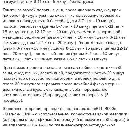
нагрузки; детям 8-11 лет - 5 минут, без нагрузки.
Так же, во второй половине дня, после дневного отдыха, врач
лечебной физкультуры назначает - использование предметов
игрового обихода: сухой бассейн (дети 3-7 лет - 10 минут),
полоса препятствий (детям 3-7 лет - 10 минут; детям 8-11 лет -
15 минут; детям 12-17 лет - 20 минут), элементов спортивной
медицины: бадминтон (детям 3-7 лет - 10 минут; детям 8-11 лет
-15 минут; детям 12-17 лет - 20 минут), баскетбольное кольцо
(детям 3-7 лет - 10 минут; детям 8-11 лет - 15 минут; детям 12-17
лет - 20 минут), настольный теннис (детям 3-7 лет - 10 минут;
детям 8-11 лет - 15 минут; детям 12-17 лет - 20 минут).
Врач-физиотерапевт назначает массаж шейно - воротниковой
зоны, ежедневный, десять дней, продолжительностью 20 минут,
независимо от возрастной категории, в первой половине дня,
после 30 минутного перерыва после лечебной физкультуры и
десятидневный курс, включающий в себя чередование
электросонотерапии (5 процедур) с электрофорезом (5
процедур).
Электросонотерапия проводится на аппаратах «BTL-4000»,
«Магнон-СЛИП» с использованием лобно-сосцевидной методики
(электроды с гидрофильной прокладкой прямоугольной формы) и
на аппарате «ЭС-10-5» по глазнично-ретромастоидальной