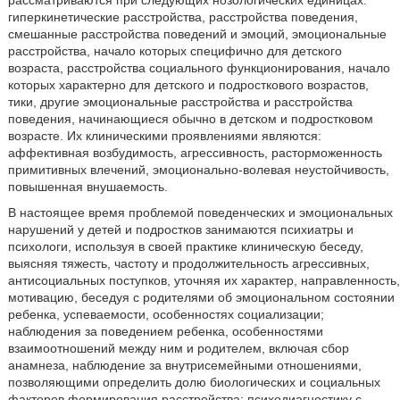
рассматриваются при следующих нозологических единицах:
гиперкинетические расстройства, расстройства поведения,
смешанные расстройства поведений и эмоций, эмоциональные
расстройства, начало которых специфично для детского
возраста, расстройства социального функционирования, начало
которых характерно для детского и подросткового возрастов,
тики, другие эмоциональные расстройства и расстройства
поведения, начинающиеся обычно в детском и подростковом
возрасте. Их клиническими проявлениями являются:
аффективная возбудимость, агрессивность, расторможенность
примитивных влечений, эмоционально-волевая неустойчивость,
повышенная внушаемость.
В настоящее время проблемой поведенческих и эмоциональных
нарушений у детей и подростков занимаются психиатры и
психологи, используя в своей практике клиническую беседу,
выясняя тяжесть, частоту и продолжительность агрессивных,
антисоциальных поступков, уточняя их характер, направленность,
мотивацию, беседуя с родителями об эмоциональном состоянии
ребенка, успеваемости, особенностях социализации;
наблюдения за поведением ребенка, особенностями
взаимоотношений между ним и родителем, включая сбор
анамнеза, наблюдение за внутрисемейными отношениями,
позволяющими определить долю биологических и социальных
факторов формирования расстройства; психодиагностику с