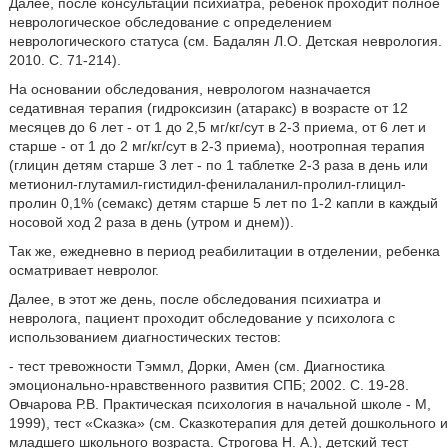
Далее, после консультации психиатра, ребенок проходит полное
неврологическое обследование с определением
неврологического статуса (см. Бадалян Л.О. Детская неврология.
2010. С. 71-214).
На основании обследования, неврологом назначается
седативная терапия (гидроксизин (атаракс) в возрасте от 12
месяцев до 6 лет - от 1 до 2,5 мг/кг/сут в 2-3 приема, от 6 лет и
старше - от 1 до 2 мг/кг/сут в 2-3 приема), ноотропная терапия
(глицин детям старше 3 лет - по 1 таблетке 2-3 раза в день или
метионил-глутамил-гистидил-фенилаланил-пролил-глицил-
пролин 0,1% (семакс) детям старше 5 лет по 1-2 капли в каждый
носовой ход 2 раза в день (утром и днем)).
Так же, ежедневно в период реабилитации в отделении, ребенка
осматривает невролог.
Далее, в этот же день, после обследования психиатра и
невролога, пациент проходит обследование у психолога с
использованием диагностических тестов:
- тест тревожности Тэммл, Дорки, Амен (см. Диагностика
эмоционально-нравственного развития СПБ; 2002. С. 19-28.
Овчарова Р.В. Практическая психология в начальной школе - М,
1999), тест «Сказка» (см. Сказкотерапия для детей дошкольного и
младшего школьного возраста. Строгова Н. А.), детский тест