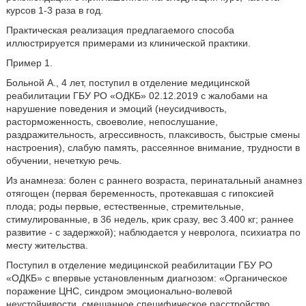
курсов 1-3 раза в год.
Практическая реализация предлагаемого способа
иллюстрируется примерами из клинической практики.
Пример 1.
Больной А., 4 лет, поступил в отделение медицинской
реабилитации ГБУ РО «ОДКБ» 02.12.2019 с жалобами на
нарушение поведения и эмоций (неусидчивость,
расторможенность, своеволие, непослушание,
раздражительность, агрессивность, плаксивость, быстрые смены
настроения), слабую память, рассеянное внимание, трудности в
обучении, нечеткую речь.
Из анамнеза: болен с раннего возраста, перинатальный анамнез
отягощен (первая беременность, протекавшая с гипоксией
плода; роды первые, естественные, стремительные,
стимулированные, в 36 недель, крик сразу, вес 3.400 кг; раннее
развитие - с задержкой); наблюдается у невролога, психиатра по
месту жительства.
Поступил в отделение медицинской реабилитации ГБУ РО
«ОДКБ» с впервые установленным диагнозом: «Органическое
поражение ЦНС, синдром эмоционально-волевой
неустойчивости, смешанное специфическое расстройство