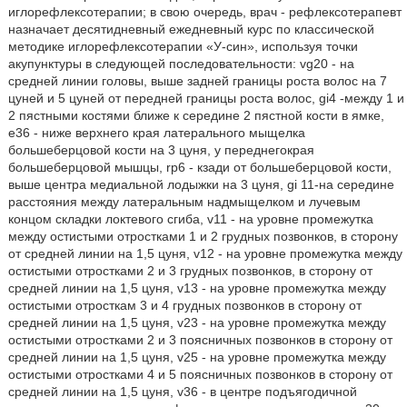
иглорефлексотерапии; в свою очередь, врач - рефлексотерапевт
назначает десятидневный ежедневный курс по классической
методике иглорефлексотерапии «У-син», используя точки
акупунктуры в следующей последовательности: vg20 - на
средней линии головы, выше задней границы роста волос на 7
цуней и 5 цуней от передней границы роста волос, gi4 -между 1 и
2 пястными костями ближе к середине 2 пястной кости в ямке,
е36 - ниже верхнего края латерального мыщелка
большеберцовой кости на 3 цуня, у переднегокрая
большеберцовой мышцы, rp6 - кзади от большеберцовой кости,
выше центра медиальной лодыжки на 3 цуня, gi 11-на середине
расстояния между латеральным надмыщелком и лучевым
концом складки локтевого сгиба, v11 - на уровне промежутка
между остистыми отростками 1 и 2 грудных позвонков, в сторону
от средней линии на 1,5 цуня, v12 - на уровне промежутка между
остистыми отростками 2 и 3 грудных позвонков, в сторону от
средней линии на 1,5 цуня, v13 - на уровне промежутка между
остистыми отросткам 3 и 4 грудных позвонков в сторону от
средней линии на 1,5 цуня, v23 - на уровне промежутка между
остистыми отростками 2 и 3 поясничных позвонков в сторону от
средней линии на 1,5 цуня, v25 - на уровне промежутка между
остистыми отростками 4 и 5 поясничных позвонков в сторону от
средней линии на 1,5 цуня, v36 - в центре подъягодичной