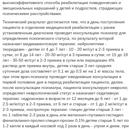
высокоэффективного способа реабилитации поведенческих и
эмоциональных нарушений у детей и подростков, страдающих
психическими расстройствами.
Технический результат достигается тем, что в день поступления
пациента в отделение медицинской реабилитации с ранее
установленным диагнозом проводит консультацию психиатр для
определения психического статуса, по результату которой
назначает медикаментозную терапию: нейролептики -
тиоридазин - детям от 4 до 7 лет - 10 - 20 мг/сут в 2-3 приема в
сутки; от 8 до 14 лет - 20-30 мг/сут в 3 приема в сутки; от 15 до 18
лет - 30-50 мг/сут в 2-3 приема в сутки или перициазин 4%
раствор для приема внутрь, детям старше 3 лет средняя
суточная доза составляет от 0,1 мг до 0,5 мг на 1 кг массы тела,
при этом врач-психиатр проводит ежедневные консультации в
первой половине дня в период реабилитации пациента; далее,
после консультации психиатра, пациента консультирует невролог,
определяет неврологический статус и назначает седативную
терапию: гидроксизин в возрасте от 12 месяцев до 6 лет - от 1 до
2,5 мг/кг/сут в 2-3 приема, от 6 лет и старше - от 1 до 2 мг/кг/сут в
2-3 приема, ноотропную терапию: глицин детям старше 3 лет -
по 1 таблетке 2-3 раза в день или метионил-глутамил-гистидил-
фенилаланил-пролил-глицил-пролин 0,1% детям старше 5 лет по
1-2 капли в каждый носовой ход 2 раза в день - утром и днем, при