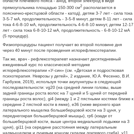
области плечевого пояса - анод, второй электрод в виде
2
прямоугольника площадью 150-300 см
располагается в
пояснично-крестцовой области - катод), детям 3-7 лет - сила тока
3-5-7 мА, продолжительность - 3-5-8 минут, детям 8-11 лет - сила
тока 4-6-8-10 мА, продолжительность 4-6-8-10 минут, детям 12-17
лет - сила тока 6-8-10-12 мА, продолжительность - 6-8-10-12 мА
(5 процедур).
Физиопроцедуры пациент получает во второй половине дня
через 40 минут после проведения иглорефлексотерапии.
Так же, врач - рефлексотерапевт назначает десятидневный
ежедневный курс по классической методике
иглорефлексотерапии «У-син» (см. «Детская и подростковая
психотерапия. Неврозы у детей», 2 издание, Ю.А. Фесенко, В.И.
Гарбузов, 2019), используя точки акупунктуры в следующей
последовательности: vg20 (на средней линии головы, выше
задней границы роста волос на 7 цуней и 5 цуней от передней
границы роста волос), gi4 (между 1 и 2 пястными костями ближе к
середине 2 пястной кости в ямке), е36 (ниже верхнего края
латерального мыщелка большеберцовой кости на 3 цуня, у
переднегокрая большеберцовой мышцы), rp6 (кзади от
большеберцовой кости, выше центра медиальной лодыжки на 3
цуня), gi11 (на середине расстояния между латеральным
надмыщелком и лучевым концом складки локтевого сгиба), v11