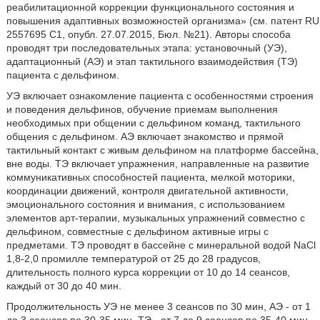
реабилитационной коррекции функционального состояния и
повышения адаптивных возможностей организма» (см. патент RU
2557695 С1, опубл. 27.07.2015, Бюл. №21). Авторы способа
проводят три последовательных этапа: установочный (УЭ),
адаптационный (АЭ) и этап тактильного взаимодействия (ТЭ)
пациента с дельфином.
УЭ включает ознакомление пациента с особенностями строения
и поведения дельфинов, обучение приемам выполнения
необходимых при общении с дельфином команд, тактильного
общения с дельфином. АЭ включает знакомство и прямой
тактильный контакт с живым дельфином на платформе бассейна,
вне воды. ТЭ включает упражнения, направленные на развитие
коммуникативных способностей пациента, мелкой моторики,
координации движений, контроля двигательной активности,
эмоционального состояния и внимания, с использованием
элементов арт-терапии, музыкальных упражнений совместно с
дельфином, совместные с дельфином активные игры с
предметами. ТЭ проводят в бассейне с минеральной водой NaCl
1,8-2,0 промилле температурой от 25 до 28 градусов,
длительность полного курса коррекции от 10 до 14 сеансов,
каждый от 30 до 40 мин.
Продолжительность УЭ не менее 3 сеансов по 30 мин, АЭ - от 1
до 3 сеансов по 30-35 мин, ТЭ - от 7 до 9 сеансов по 35-40 мин.