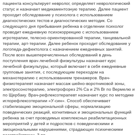
пациента консультирует невролог, определяет неврологический
статус и назначает медикаментозную терапию. Далее пациент
проходит обследование у психолога с использованием
диагностических тестов и диагностических методик. Со
следующего дня пребывания ребенка в отделении психолог
проводит ежедневную психокоррекцию с использованием
игротерапии, телесно-ориентированной терапии, танцевальной
терапии, арт-терапии. Далее ребенок проходит обследование у
логопеда-дефектолога с назначением ежедневных занятий.
После всех вышеперечисленных обследований в день
поступления врач лечебной физкультуры назначает курс
лечебной физкультуры, который включает в себя ежедневные
групповые занятия, с последующим переходом на
механотерапию с использованием тренажеров. Врач-
физиотерапевт назначает массаж шейно-воротниковой зоны,
электросонотерапию, электрофорез 2% Са и 2% Br по Вермелю и
по Щербаку. Врач-рефлексотерапевт назначает курс по методике
иглорефлексотерапии «У-син». Способ обеспечивает
стабилизацию эмоциональной сферы, нормализацию
поведенческих реакций, когнитивных и эмоциональных функций
ребенка за счет проводимых комплексных реабилитационных
мероприятий у детей и подростков с поведенческими и
эмоциональными нарушениями, страдающих психическими