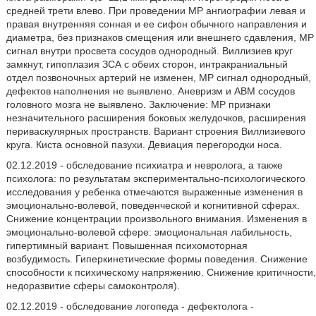
средней трети влево. При проведении MP ангиографии левая и
правая внутренняя сонная и ее сифон обычного направления и
диаметра, без признаков смещения или внешнего сдавления, MP
сигнал внутри просвета сосудов однородный. Виллизиев круг
замкнут, гипоплазия ЗСА с обеих сторон, интракраниальный
отдел позвоночных артерий не изменен, MP сигнал однородный,
дефектов наполнения не выявлено. Аневризм и АВМ сосудов
головного мозга не выявлено. Заключение: MP признаки
незначительного расширения боковых желудочков, расширения
периваскулярных пространств. Вариант строения Виллизиевого
круга. Киста основной пазухи. Девиация перегородки носа.
02.12.2019 - обследование психиатра и невролога, а также
психолога: по результатам экспериментально-психологического
исследования у ребенка отмечаются выраженные изменения в
эмоционально-волевой, поведенческой и когнитивной сферах.
Снижение концентрации произвольного внимания. Изменения в
эмоционально-волевой сфере: эмоциональная лабильность,
гипертимный вариант. Повышенная психомоторная
возбудимость. Гиперкинетические формы поведения. Снижение
способности к психическому напряжению. Снижение критичности,
недоразвитие сферы самоконтроля).
02.12.2019 - обследование логопеда - дефектолога -