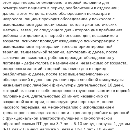
этом врач-невролог ежедневно, в первой половине дня
осматривает пациента в период реабилитации в отделении;
далее, в этот же день, после обследования психиатра и
невролога, пациент проходит обследование у психолога с
использованием диагностических тестов и диагностических
методик, затем, со следующего дня - второго дня пребывания
ребенка в отделении, в первой половине дня, независимо от
возраста, психолог проводит ежедневную психокоррекцию с
использованием игротерапии, телесно-ориентированной
терапии, танцевальной терапии, арт-терапии; далее, после
заключения психолога, ребенок проходит обследование у
логопеда - дефектолога с назначением, независимо от возраста,
ежедневных занятий в первой половине дня в период
реабилитации; далее, после всех вышеперечисленных
обследований в день поступления врач лечебной физкультуры
назначает курс лечебной физкультуры длительностью 10 дней,
который включает в себя ежедневное групповое занятие в первой
половине дня, длительностью 20 минут, независимо от
возрастной категории, с последующим переходом, после
часового перерыва, на механотерапию с использованием
тренажеров в последовательности - тренажер реабилитационный
с функциональной электростимуляцией и биологической
обратной связью RT: детям 3-7 лет - 5-10 минут, нагрузка 1, детям
8-11 лет -10 минут, нагрузка 2; детям 12-17 лет - 10 минут,