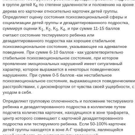
в группе детей К
по степени удаленности и положению на кроне
4
дерева его карточки относительно карточек детей группы.
Определяют оценку состояния психоэмоциональной сферы и
социализации детей группы и дезадаптированнного подростка,
суммируя оценки K
, K
, K
, K
, и при сумме 11-15 баллов
1
2
3
4
считают состояние тестируемого ребенка или
дезадаптированного подростка как хорошее стабильное
психоэмоциональное состояние, указывающее на адекватное
поведение. При сумме 6-10 баллов - как удовлетворительно
стабильное психоэмоциональное состояние, при котором
проявление эмоциональных нарушений имеет ситуативный
характер, которое выражается в некоторых поведенческих
нарушениях. При сумме 0-5 баллов -как нестабильное
психоэмоциональное состояние, выражающееся поведенческими
расстройствами, с дискомфортом от чувства своей ущербности, с
уходом в себя.
Определяют групповую сплоченность и положение тестируемого
ребенка и дезадаптированного подростка в коллективе путем
подсчета количества карточек, находящихся в зоне трафарета,
центр которого совмещают с карточкой дезадаптированного
подростка или тестируемого ребенка. Если 50-100% карточек
детей группы находятся в зоне А-Г трафарета, являющейся