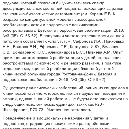
подхода, который позволил бы учитывать весь спектр
дисфункциональных состояний пациента, выходящих за рамки
его клинико-биологических детерминант (см. Корень Е.В. К
разработке концептуальной модели психосоциальной
реабилитации детей и подростков с психическими
расстройствами // Детская и подростковая реабилитация. 2018.
№3 (35). С. 56-62). В популяции частота встречаемости данной
патологии составляет около 5% (см. Сафонова И.А., Приходько
Н.Н., Бочкова Е.Н., Ефремова Т.Е., Колтунова И.Ю., Белашев
С.В., Бондаренко Ю.С., Александрова B.C., Пивнева A.M. Опыт
применения комплексной реабилитации у детей, страдающих
расстройствами психического и речевого развития, в практике
отделения медицинской реабилитации областной детской
клинической больницы города Ростова-на-Дону // Детская и
подростковая реабилитация. 2018. №3 (35). С. 56-62).
Существует ряд психических заболеваний, одним из синдромов в
клинической картине которых являются нарушения поведения и
эмоций, однако в нашей работе мы не будем останавливаться на
следующих нозологических единицах, таких как F20 -
Шизофрения; F70-72 - Умственная отсталость.
Поведенческие и эмоциональные нарушения у детей и
подростков, страдающих психическими расстройствами,