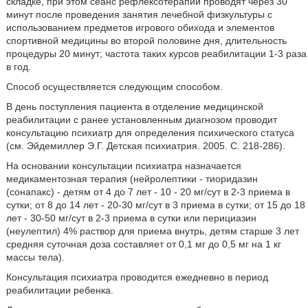
складке, при этом сеанс рефлексотерапии проводят через 30
минут после проведения занятия лечебной физкультуры с
использованием предметов игрового обихода и элементов
спортивной медицины во второй половине дня, длительность
процедуры 20 минут; частота таких курсов реабилитации 1-3 раза
в год.
Способ осуществляется следующим способом.
В день поступления пациента в отделение медицинской
реабилитации с ранее установленным диагнозом проводит
консультацию психиатр для определения психического статуса
(см. Эйдемиллер Э.Г. Детская психиатрия. 2005. С. 218-286).
На основании консультации психиатра назначается
медикаментозная терапия (нейролептики - тиоридазин
(сонапакс) - детям от 4 до 7 лет - 10 - 20 мг/сут в 2-3 приема в
сутки; от 8 до 14 лет - 20-30 мг/сут в 3 приема в сутки; от 15 до 18
лет - 30-50 мг/сут в 2-3 приема в сутки или перициазин
(неулептил) 4% раствор для приема внутрь, детям старше 3 лет
средняя суточная доза составляет от 0,1 мг до 0,5 мг на 1 кг
массы тела).
Консультация психиатра проводится ежедневно в период
реабилитации ребенка.