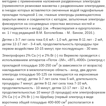
методике с применением наложения раздвоенных электродов
(применяется резиновая манжетка с раздвоенными электродами,
в гнездах которых вставляются смоченные водой гидрофильные
прокладки толщиной 1 см, глазные электроды размещаютсяна
закрытых веках и соединяются с катодом, затылочные электроды
фиксируются на сосцевидных отростках височных костей и
присоединяются к аноду) (см. «Физиотерапия и курортология»,
кн. 1 / под редакцией В.М. Боголюбова. - М.: Бином, 2016.).
Детям с 3-7 лет сила тока 0,6 мА - 1,0 мА, детям 8-11 лет - 2 мА,
детям 12-17 лет - 3-4 мА, продолжительность процедуры при
первом воздействии 10-15 минут, при последующих - 30 мин.
Электрофорез 2% Са (+) и 2% Вг (-) по Вермелю проводится с
использованием аппаратов «Поток -1М», «BTL-4000» (электрод с
2
прокладкой площадью 100-250 см
(в зависимости от возраста)
накладывается в межлопаточную область - анод, два других
электрода площадью 50-125 см помещаются на икроножные
мышцы - катод), детям 3-7 лет сила тока 5 мА, длительность
процедуры 7 минут; детям 8-11 лет сила тока 7-10 мА,
продолжительность - 10 минут; детям 12-17 лет - 12 м А,
продолжительностью 10 минут (5 процедур) или электрофорезом
2% Са (+) и 2% Br (-) по Щербаку (первый электрод в виде
2
воротника общей площадью 400-600 см
располагается в