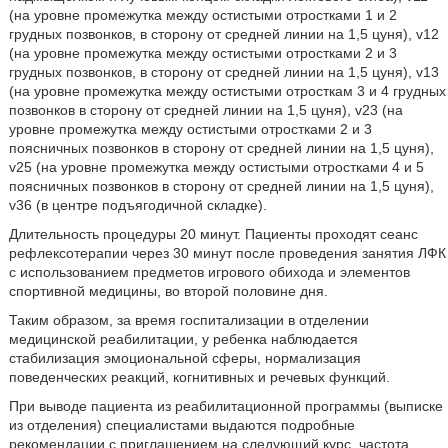
(на уровне промежутка между остистыми отростками 1 и 2
грудных позвонков, в сторону от средней линии на 1,5 цуня), v12
(на уровне промежутка между остистыми отростками 2 и 3
грудных позвонков, в сторону от средней линии на 1,5 цуня), v13
(на уровне промежутка между остистыми отросткам 3 и 4 грудных
позвонков в сторону от средней линии на 1,5 цуня), v23 (на
уровне промежутка между остистыми отростками 2 и 3
поясничных позвонков в сторону от средней линии на 1,5 цуня),
v25 (на уровне промежутка между остистыми отростками 4 и 5
поясничных позвонков в сторону от средней линии на 1,5 цуня),
v36 (в центре подъягодичной складке).
Длительность процедуры 20 минут. Пациенты проходят сеанс
рефлексотерапии через 30 минут после проведения занятия ЛФК
с использованием предметов игрового обихода и элементов
спортивной медицины, во второй половине дня.
Таким образом, за время госпитализации в отделении
медицинской реабилитации, у ребенка наблюдается
стабилизация эмоциональной сферы, нормализация
поведенческих реакций, когнитивных и речевых функций.
При выводе пациента из реабилитационной программы (выписке
из отделения) специалистами выдаются подробные
рекомендации с приглашением на следующий курс, частота