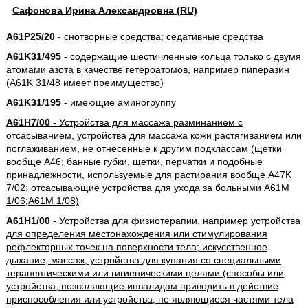
Сафонова Ирина Александровна (RU)
A61P25/20
- снотворные средства; седативные средства
A61K31/495
- содержащие шестичленные кольца только с двумя
атомами азота в качестве гетероатомов, например пиперазин
(A61K 31/48 имеет преимущество)
A61K31/195
- имеющие аминогруппу
A61H7/00
- Устройства для массажа разминанием с
отсасыванием, устройства для массажа кожи растягиванием или
поглаживанием, не отнесенные к другим подклассам (щетки
вообще A46; банные губки, щетки, перчатки и подобные
принадлежности, используемые для растирания вообще A47K
7/02; отсасывающие устройства для ухода за больными A61M
1/06;A61M 1/08)
A61H1/00
- Устройства для физиотерапии, например устройства
для определения местонахождения или стимулирования
рефлекторных точек на поверхности тела; искусственное
дыхание; массаж; устройства для купания со специальными
терапевтическими или гигиеническими целями (способы или
устройства, позволяющие инвалидам приводить в действие
приспособления или устройства, не являющиеся частями тела