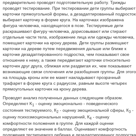
предварительно проводят подготовительную работу. Трижды
проводят тестирование. При тестировании дети группы выбирают
карточки прямоугольной формы, а дезадаптированный подросток
выбирает карточку в форме круга. На карточках изображена
фигура человечка, находящегося в позе. Тестируемые дети
раскрашивают фигуру человечка, дорисовывают или стирают
отдельные части тела, изображение лица или одежды человечка,
помещают карточки на крону дерева. Дети группы размещают
карточки на дереве путем передвижения дальше или ближе к
карточке дезадаптированного подростка, чем показывают свое
отношение к нему, а также передвигают карточки относительно
карточек друг друга, сближая или раздвигая их, чем показывают
возникающие связи сплочения или разобщения группы. Для этого
на площадь кроны или ее макет накладывают прозрачный
трафарет в форме круга с радиусом, равным высоте четырех
прямоугольных карточек на крону дерева.
Проводят анализ полученных данных следующим образом.
Определяют K
- оценку эмоционально - поведенческого
1
состояния тестируемого, К
- оценку эмоциональной сферы, К
-
2
3
оценку психоэмоциональных нарушений, К
- оценку
4
комфортности положения в группе. Для каждой оценки
определяют ее значение в баллах. Оценивают комфортность
положения тестируемого ребенка и дезадаптированног подростка