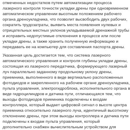
отмеченных недостатков путем автоматизации процесса
лазерного контроля точности укладки дрены при одновременном
автоматическом управлении высотным положением рабочего
органа дреноукладчика, что позволит высвободить двух рабочих,
сократить трудозатраты, выявить места появления нулевых и
отрицательных местных уклонов укладываемой дренажной трубы
и исправить недопустимые отклонения в процессе или после
укладки дрены, а также хранить полученную информацию и
передавать ее на компьютер для составления паспорта дрены.
Указанная цель достигается тем, что система лазерного
автоматического управления и контроля глубины укладки дрены,
состоящая из лазерного передатчика, формирующего лазерный
луч параллельно заданному продольному уклону дрены,
приемника, выполненного в виде вертикально расположенных
фотодиодов и закрепленного на рабочем органе дреноукладчика,
пульта управления, электрогидроблока, исполнительного органа в
виде гидроцилиндров и датчика пути, отличающаяся тем, что
выходы фотодиодов приемника подключены к входам
контроллера, который выдает цифровой сигнал о высоте центра
приемника относительно лазерного луча, идентичный высотному
отклонению дрены, при этом выходы контроллера и датчика пути
подключены к входам пульта управления, который
дополнительно снабжен вычислительным устройством для