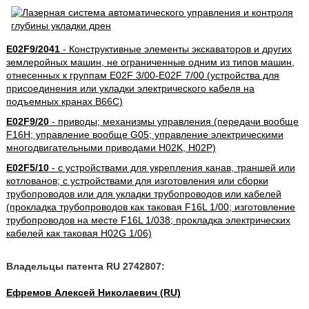
E02F9/2041
- Конструктивные элементы экскаваторов и других
землеройных машин, не ограниченные одним из типов машин,
отнесенных к группам E02F 3/00-E02F 7/00 (устройства для
присоединения или укладки электрического кабеля на
подъемных кранах B66C)
E02F9/20
- приводы; механизмы управления (передачи вообще
F16H; управление вообще G05; управление электрическими
многодвигательными приводами H02K, H02P)
E02F5/10
- с устройствами для укрепления канав, траншей или
котлованов; с устройствами для изготовления или сборки
трубопроводов или для укладки трубопроводов или кабелей
(прокладка трубопроводов как таковая F16L 1/00; изготовление
трубопроводов на месте F16L 1/038; прокладка электрических
кабелей как таковая H02G 1/06)
Владельцы патента RU 2742807:
Ефремов Алексей Николаевич (RU)