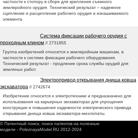
частности к стопору в сборе для крепления съемного
землеройного орудия. Технический результат – надежное
сцепление и расцепление рабочего орудия и изнашиваемого
элемента.
Система фиксации рабочего орудия с
проходным клином
// 2731855
Группа изобретений относится к землеройным машинам, в
частности к системе фиксации рабочего оборудования.
Технический результат - продление срока службы орудий для
земляных работ.
Электропривод открывания днища ковша
экскаватора
// 2742674
Изобретение относится к электротехнике и предназначено для
использования на карьерных экскаваторах для упрощения
конструкции и повышения надежности электрического привода
открывания днища ковша экскаватора-мехлопаты.
© Патентный поиск, поиск патентов на полезные
модели - PoleznayaModel.RU 2012-2024