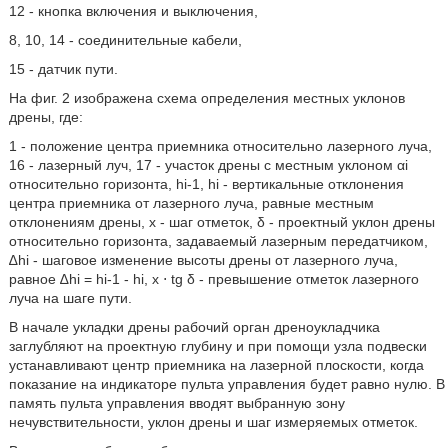
12 - кнопка включения и выключения,
8, 10, 14 - соединительные кабели,
15 - датчик пути.
На фиг. 2 изображена схема определения местных уклонов
дрены, где:
1 - положение центра приемника относительно лазерного луча,
16 - лазерный луч, 17 - участок дрены с местным уклоном αi
относительно горизонта, hi-1, hi - вертикальные отклонения
центра приемника от лазерного луча, равные местным
отклонениям дрены, x - шаг отметок, δ - проектный уклон дрены
относительно горизонта, задаваемый лазерным передатчиком,
∆hi - шаговое изменение высоты дрены от лазерного луча,
равное ∆hi = hi-1 - hi, x ⋅ tg δ - превышение отметок лазерного
луча на шаге пути.
В начале укладки дрены рабочий орган дреноукладчика
заглубляют на проектную глубину и при помощи узла подвески
устанавливают центр приемника на лазерной плоскости, когда
показание на индикаторе пульта управления будет равно нулю. В
память пульта управления вводят выбранную зону
нечувствительности, уклон дрены и шаг измеряемых отметок.