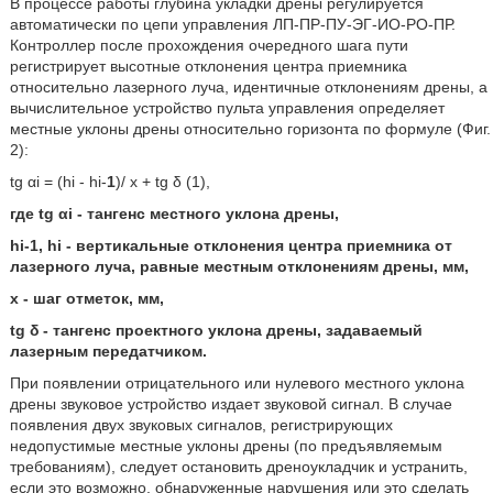
В процессе работы глубина укладки дрены регулируется
автоматически по цепи управления ЛП-ПР-ПУ-ЭГ-ИО-РО-ПР.
Контроллер после прохождения очередного шага пути
регистрирует высотные отклонения центра приемника
относительно лазерного луча, идентичные отклонениям дрены, а
вычислительное устройство пульта управления определяет
местные уклоны дрены относительно горизонта по формуле (Фиг.
2):
tg αi = (hi - hi-
1
)/ х + tg δ (1),
где tg αi - тангенс местного уклона дрены,
hi-1, hi - вертикальные отклонения центра приемника от
лазерного луча, равные местным отклонениям дрены, мм,
x - шаг отметок, мм,
tg δ - тангенс проектного уклона дрены, задаваемый
лазерным передатчиком.
При появлении отрицательного или нулевого местного уклона
дрены звуковое устройство издает звуковой сигнал. В случае
появления двух звуковых сигналов, регистрирующих
недопустимые местные уклоны дрены (по предъявляемым
требованиям), следует остановить дреноукладчик и устранить,
если это возможно, обнаруженные нарушения или это сделать