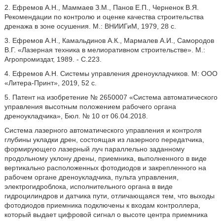
2. Ефремов А.Н., Маммаев З.М., Панов Е.П., Черненок В.Я.
Рекомендации по контролю и оценке качества строительства
дренажа в зоне осушения. М.: ВНИИГиМ, 1979, 28 с.
3. Ефремов А.Н., Камальдинов А.К., Мармалев А.И., Самородов
В.Г. «Лазерная техника в мелиоративном строительстве». М.:
Агропромиздат, 1989. - С.223.
4. Ефремов А.Н. Системы управления дреноукладчиков. М: ООО
«Литера-Принт», 2019, 52 с.
5. Патент на изобретение № 2650007 «Система автоматического
управления высотным положением рабочего органа
дреноукладчика», Бюл. № 10 от 06.04.2018.
Система лазерного автоматического управления и контроля
глубины укладки дрен, состоящая из лазерного передатчика,
формирующего лазерный луч параллельно заданному
продольному уклону дрены, приемника, выполненного в виде
вертикально расположенных фотодиодов и закрепленного на
рабочем органе дреноукладчика, пульта управления,
электрогидроблока, исполнительного органа в виде
гидроцилиндров и датчика пути, отличающаяся тем, что выходы
фотодиодов приемника подключены к входам контроллера,
который выдает цифровой сигнал о высоте центра приемника