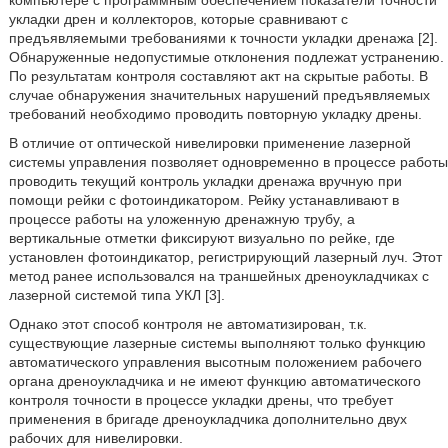
компьютере с программным обеспечением показатели точности
укладки дрен и коллекторов, которые сравнивают с
предъявляемыми требованиями к точности укладки дренажа [2].
Обнаруженные недопустимые отклонения подлежат устранению.
По результатам контроля составляют акт на скрытые работы. В
случае обнаружения значительных нарушений предъявляемых
требований необходимо проводить повторную укладку дрены.
В отличие от оптической нивелировки применение лазерной
системы управления позволяет одновременно в процессе работы
проводить текущий контроль укладки дренажа вручную при
помощи рейки с фотоиндикатором. Рейку устанавливают в
процессе работы на уложенную дренажную трубу, а
вертикальные отметки фиксируют визуально по рейке, где
установлен фотоиндикатор, регистрирующий лазерный луч. Этот
метод ранее использовался на траншейных дреноукладчиках с
лазерной системой типа УКЛ [3].
Однако этот способ контроля не автоматизирован, т.к.
существующие лазерные системы выполняют только функцию
автоматического управления высотным положением рабочего
органа дреноукладчика и не имеют функцию автоматического
контроля точности в процессе укладки дрены, что требует
применения в бригаде дреноукладчика дополнительно двух
рабочих для нивелировки.