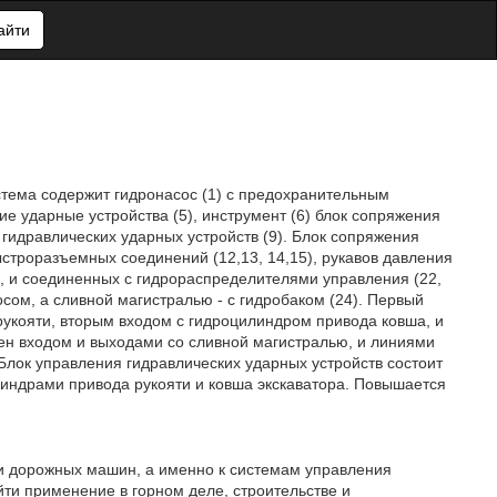
айти
стема содержит гидронасос (1) с предохранительным
ие ударные устройства (5), инструмент (6) блок сопряжения
 гидравлических ударных устройств (9). Блок сопряжения
строразъемных соединений (12,13, 14,15), рукавов давления
21), и соединенных с гидрораспределителями управления (22,
сом, а сливной магистралью - с гидробаком (24). Первый
укояти, вторым входом с гидроцилиндром привода ковша, и
ен входом и выходами со сливной магистралью, и линиями
 Блок управления гидравлических ударных устройств состоит
линдрами привода рукояти и ковша экскаватора. Повышается
 и дорожных машин, а именно к системам управления
ти применение в горном деле, строительстве и