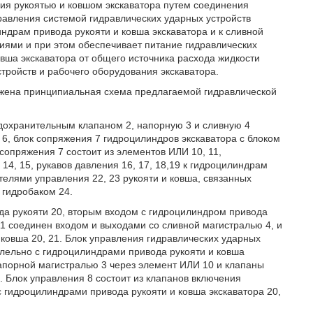
ия рукоятью и ковшом экскаватора путем соединения
равления системой гидравлических ударных устройств
ндрам привода рукояти и ковша экскаватора и к сливной
иями и при этом обеспечивает питание гидравлических
овша экскаватора от общего источника расхода жидкости
тройств и рабочего оборудования экскаватора.
ажена принципиальная схема предлагаемой гидравлической
едохранительным клапаном 2, напорную 3 и сливную 4
 6, блок сопряжения 7 гидроцилиндров экскаватора с блоком
сопряжения 7 состоит из элементов ИЛИ 10, 11,
4, 15, рукавов давления 16, 17, 18,19 к гидроцилиндрам
телями управления 22, 23 рукояти и ковша, связанных
 гидробаком 24.
а рукояти 20, вторым входом с гидроцилиндром привода
11 соединен входом и выходами со сливной магистралью 4, и
ковша 20, 21. Блок управления гидравлических ударных
ллельно с гидроцилиндрами привода рукояти и ковша
напорной магистралью 3 через элемент ИЛИ 10 и клапаны
. Блок управления 8 состоит из клапанов включения
 гидроцилиндрами привода рукояти и ковша экскаватора 20,