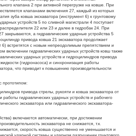
ьного клапана 2 при активной перегрузке на ковше. При
ществляется клапанами включения 27, каждый из которых
тия зуба ковша экскаватора (инструмент 6) к грунтовому
ударных устройств 5 по сливной магистрали 4 поступает
аспределителя 22 или 23 и далее в гидробак 24. При
27 закрываются, а гидравлические ударные устройства 5
роцилиндр привода ковша 21 экскаватора продолжает
нт 6) встретятся с новым непреодолимым препятствием и
ном включении гидравлических ударных устройств ковш также
равлических ударных устройств и гидроцилиндров привода
 жидкости (гидронасоса) и синхронизация работы
ватора, что приводит к повышению производительности
с прототипом:
цилиндров привода стрелы, рукояти и ковша экскаватора от
и работы гидравлических ударных устройств и рабочего
ческого экскаватора или гидравлического экскаватора-
йства) включаются автоматически, при достижении
роизводительность экскаватора не снижается, т.к.
нижается, скорость ковша существенно не уменьшается и
ческой ударной системы и ударном разрушении грунтового