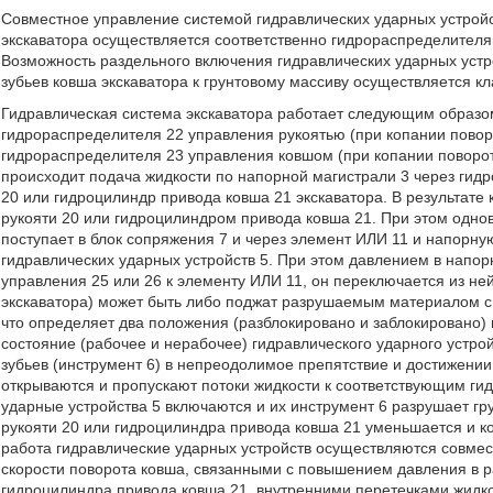
Совместное управление системой гидравлических ударных устройс
экскаватора осуществляется соответственно гидрораспределителя
Возможность раздельного включения гидравлических ударных устр
зубьев ковша экскаватора к грунтовому массиву осуществляется к
Гидравлическая система экскаватора работает следующим образо
гидрораспределителя 22 управления рукоятью (при копании повор
гидрораспределителя 23 управления ковшом (при копании поворот
происходит подача жидкости по напорной магистрали 3 через гид
20 или гидроцилиндр привода ковша 21 экскаватора. В результате
рукояти 20 или гидроцилиндром привода ковша 21. При этом одно
поступает в блок сопряжения 7 и через элемент ИЛИ 11 и напорну
гидравлических ударных устройств 5. При этом давлением в напор
управления 25 или 26 к элементу ИЛИ 11, он переключается из не
экскаватора) может быть либо поджат разрушаемым материалом с 
что определяет два положения (разблокировано и заблокировано) 
состояние (рабочее и нерабочее) гидравлического ударного устрой
зубьев (инструмент 6) в непреодолимое препятствие и достижении
открываются и пропускают потоки жидкости к соответствующим ги
ударные устройства 5 включаются и их инструмент 6 разрушает гр
рукояти 20 или гидроцилиндра привода ковша 21 уменьшается и к
работа гидравлические ударных устройств осуществляются совм
скорости поворота ковша, связанными с повышением давления в р
гидроцилиндра привода ковша 21, внутренними перетечками жидко