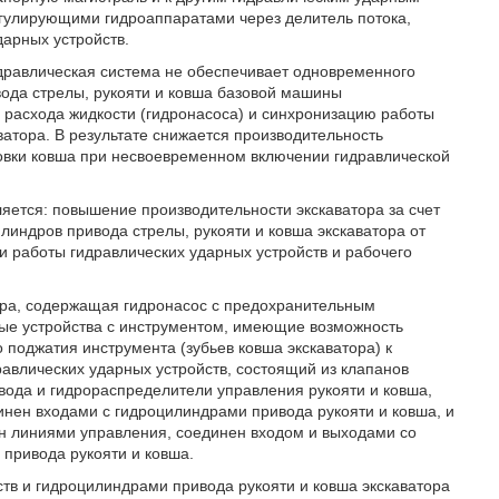
егулирующими гидроаппаратами через делитель потока,
дарных устройств.
идравлическая система не обеспечивает одновременного
вода стрелы, рукояти и ковша базовой машины
а расхода жидкости (гидронасоса) и синхронизацию работы
ватора. В результате снижается производительность
ановки ковша при несвоевременном включении гидравлической
яется: повышение производительности экскаватора за счет
линдров привода стрелы, рукояти и ковша экскаватора от
и работы гидравлических ударных устройств и рабочего
тора, содержащая гидронасос с предохранительным
ные устройства с инструментом, имеющие возможность
 поджатия инструмента (зубьев ковша экскаватора) к
равлических ударных устройств, состоящий из клапанов
вода и гидрораспределители управления рукояти и ковша,
инен входами с гидроцилиндрами привода рукояти и ковша, и
ен линиями управления, соединен входом и выходами со
 привода рукояти и ковша.
тв и гидроцилиндрами привода рукояти и ковша экскаватора