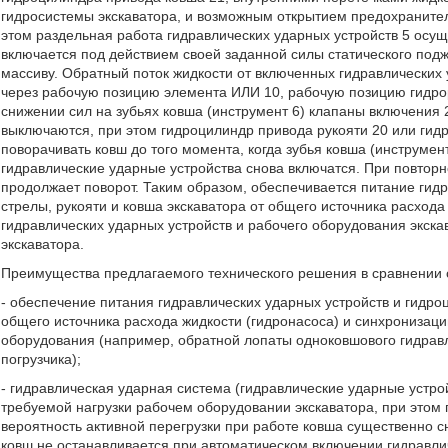
гидросистемы экскаватора, и возможным открытием предохранител
этом раздельная работа гидравлических ударных устройств 5 осу
включается под действием своей заданной силы статического поджа
массиву. Обратный поток жидкости от включенных гидравлических 
через рабочую позицию элемента ИЛИ 10, рабочую позицию гидрор
снижении сил на зубьях ковша (инструмент 6) клапаны включения 
выключаются, при этом гидроцилиндр привода рукояти 20 или гид
поворачивать ковш до того момента, когда зубья ковша (инструме
гидравлические ударные устройства снова включатся. При повтор
продолжает поворот. Таким образом, обеспечивается питание гид
стрелы, рукояти и ковша экскаватора от общего источника расхода
гидравлических ударных устройств и рабочего оборудования экска
экскаватора.
Преимущества предлагаемого технического решения в сравнении 
- обеспечение питания гидравлических ударных устройств и гидро
общего источника расхода жидкости (гидронасоса) и синхронизаци
оборудования (например, обратной лопаты одноковшового гидравли
погрузчика);
- гидравлическая ударная система (гидравлические ударные устро
требуемой нагрузки рабочем оборудовании экскаватора, при этом п
вероятность активной перегрузки при работе ковша существенно с
ковш не останавливается при автоматическом включении гидравли