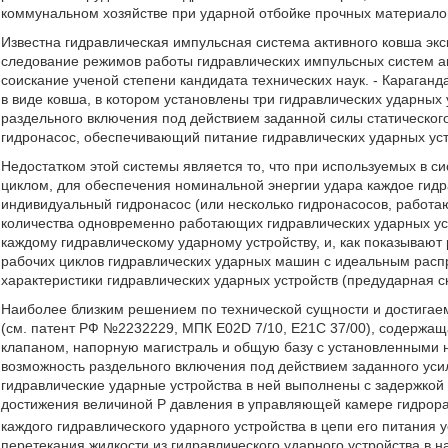
коммунальном хозяйстве при ударной отбойке прочных материалов
Известна гидравлическая импульсная система активного ковша экс
следование режимов работы гидравлических импульсных систем а
соискание ученой степени кандидата технических наук. - Караганд
в виде ковша, в котором установлены три гидравлических ударны
раздельного включения под действием заданной силы статическог
гидронасос, обеспечивающий питание гидравлических ударных уст
Недостатком этой системы является то, что при используемых в с
циклом, для обеспечения номинальной энергии удара каждое гидр
индивидуальный гидронасос (или несколько гидронасосов, работа
количества одновременно работающих гидравлических ударных уст
каждому гидравлическому ударному устройству, и, как показывают
рабочих циклов гидравлических ударных машин с идеальным распре
характеристики гидравлических ударных устройств (предударная ск
Наиболее близким решением по технической сущности и достигае
(см. патент РФ №2232229, МПК E02D 7/10, Е21С 37/00), содержащ
клапаном, напорную магистраль и общую базу с установленными
возможность раздельного включения под действием заданного уси
гидравлические ударные устройства в ней выполнены с задержкой
достижения величиной Р давления в управляющей камере гидрора
каждого гидравлического ударного устройства в цепи его питания
перетекания жидкости из гидравлического ударного устройства в 