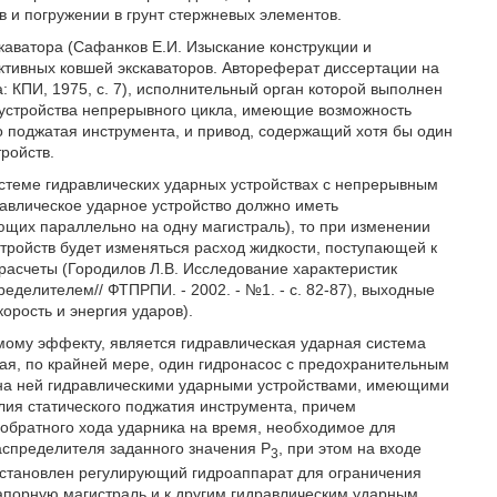
 и погружении в грунт стержневых элементов.
каватора (Сафанков Е.И. Изыскание конструкции и
ктивных ковшей экскаваторов. Автореферат диссертации на
а: КПИ, 1975, с. 7), исполнительный орган которой выполнен
х устройства непрерывного цикла, имеющие возможность
о поджатая инструмента, и привод, содержащий хотя бы один
ройств.
истеме гидравлических ударных устройствах с непрерывным
авлическое ударное устройство должно иметь
ющих параллельно на одну магистраль), то при изменении
ройств будет изменяться расход жидкости, поступающей к
 расчеты (Городилов Л.В. Исследование характеристик
делителем// ФТПРПИ. - 2002. - №1. - с. 82-87), выходные
орость и энергия ударов).
мому эффекту, является гидравлическая ударная система
ая, по крайней мере, один гидронасос с предохранительным
 на ней гидравлическими ударными устройствами, имеющими
лия статического поджатия инструмента, причем
 обратного хода ударника на время, необходимое для
спределителя заданного значения Р
, при этом на входе
3
 установлен регулирующий гидроаппарат для ограничения
напорную магистраль и к другим гидравлическим ударным