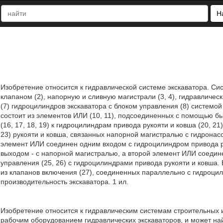
Н
Изобретение относится к гидравлической системе экскаватора. Си
клапаном (2), напорную и сливную магистрали (3, 4), гидравлическ
(7) гидроцилиндров экскаватора с блоком управления (8) системой
состоит из элементов ИЛИ (10, 11), подсоединенных с помощью бы
(16, 17, 18, 19) к гидроцилиндрам привода рукояти и ковша (20, 
23) рукояти и ковша, связанных напорной магистралью с гидронасо
элемент ИЛИ соединен одним входом с гидроцилиндром привода р
выходом - с напорной магистралью, а второй элемент ИЛИ соедин
управления (25, 26) с гидроцилиндрами привода рукояти и ковша.
из клапанов включения (27), соединенных параллельно с гидроци
производительность экскаватора. 1 ил.
Изобретение относится к гидравлическим системам строительных
рабочим оборудованием гидравлических экскаваторов, и может най