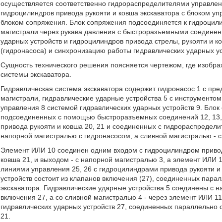
осуществляется соответственно гидрораспределителями управлен
гидроцилиндров привода рукояти и ковша экскаватора с блоком уп
блоком сопряжения. Блок сопряжения подсоединяется к гидроцили
магистрали через рукава давления с быстроразъемными соединен
ударных устройств и гидроцилиндров привода стрелы, рукояти и к
(гидронасоса) и синхронизацию работы гидравлических ударных ус
Сущность технического решения поясняется чертежом, где изобр
системы экскаватора.
Гидравлическая система экскаватора содержит гидронасос 1 с пр
магистрали, гидравлические ударные устройства 5 с инструментом
управления 8 системой гидравлических ударных устройств 9. Блок 
подсоединенных с помощью быстроразъемных соединений 12, 13, 1
привода рукояти и ковша 20, 21 и соединенных с гидрораспредели
напорной магистралью с гидронасосом, а сливной магистралью - с
Элемент ИЛИ 10 соединен одним входом с гидроцилиндром привод
ковша 21, и выходом - с напорной магистралью 3, а элемент ИЛИ 
линиями управления 25, 26 с гидроцилиндрами привода рукояти и 
устройств состоит из клапанов включения (27), соединенных пара
экскаватора. Гидравлические ударные устройства 5 соединены с 
включения 27, а со сливной магистралью 4 - через элемент ИЛИ 11
гидравлических ударных устройств 27, соединенных параллельно с
21.