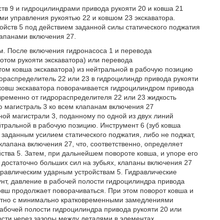
тв 9 и гидроцилиндрами привода рукояти 20 и ковша 21
ми управления рукоятью 22 и ковшом 23 экскаватора.
ойств 5 под действием заданной силы статического поджатия
лапанами включения 27.
м. После включения гидронасоса 1 и перевода
отом рукояти экскаватора) или перевода
ом ковша экскаватора) из нейтральной в рабочую позицию
рораспределитель 22 или 23 в гидроцилиндр привода рукояти
 ковш экскаватора поворачивается гидроцилиндром привода
временно от гидрораспределителя 22 или 23 жидкость
ю магистраль 3 ко всем клапанам включения 27
ной магистрали 3, поданному по одной из двух линий
йтральной в рабочую позицию. Инструмент 6 (зуб ковша
заданным усилием статического поджатия, либо не поджат,
клапана включения 27, что, соответственно, определяет
ства 5. Затем, при дальнейшем повороте ковша, и упоре его
 достаточно больших сил на зубьях, клапаны включения 27
дравлическим ударным устройствам 5. Гидравлические
унт, давление в рабочей полости гидроцилиндра привода
овш продолжает поворачиваться. При этом поворот ковша и
естно с минимально кратковременными замедлениями
абочей полости гидроцилиндра привода рукояти 20 или
сти через зазоры между деталями в элементах