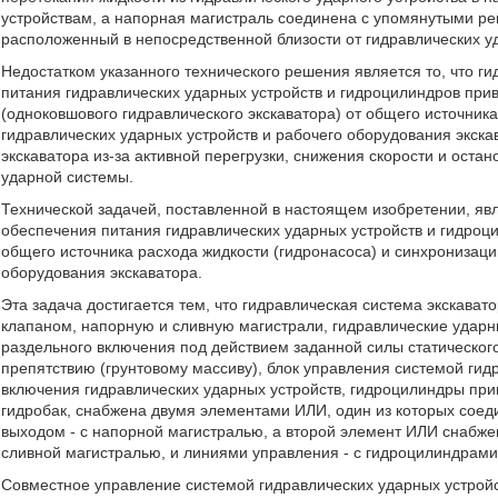
устройствам, а напорная магистраль соединена с упомянутыми р
расположенный в непосредственной близости от гидравлических у
Недостатком указанного технического решения является то, что г
питания гидравлических ударных устройств и гидроцилиндров при
(одноковшового гидравлического экскаватора) от общего источник
гидравлических ударных устройств и рабочего оборудования экска
экскаватора из-за активной перегрузки, снижения скорости и ост
ударной системы.
Технической задачей, поставленной в настоящем изобретении, явл
обеспечения питания гидравлических ударных устройств и гидроци
общего источника расхода жидкости (гидронасоса) и синхронизаци
оборудования экскаватора.
Эта задача достигается тем, что гидравлическая система экскава
клапаном, напорную и сливную магистрали, гидравлические удар
раздельного включения под действием заданной силы статического
препятствию (грунтовому массиву), блок управления системой гид
включения гидравлических ударных устройств, гидроцилиндры при
гидробак, снабжена двумя элементами ИЛИ, один из которых соед
выходом - с напорной магистралью, а второй элемент ИЛИ снабж
сливной магистралью, и линиями управления - с гидроцилиндрами
Совместное управление системой гидравлических ударных устройс