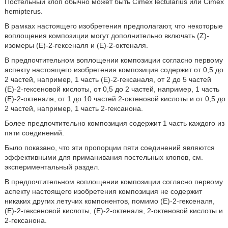
Постельный клоп обычно может быть Cimex lectularius или Cimex
hemipterus.
В рамках настоящего изобретения предполагают, что некоторые
воплощения композиции могут дополнительно включать (Z)-
изомеры (Е)-2-гексеналя и (Е)-2-октеналя.
В предпочтительном воплощении композиции согласно первому
аспекту настоящего изобретения композиция содержит от 0,5 до
2 частей, например, 1 часть (Е)-2-гексаналя, от 2 до 5 частей
(Е)-2-гексеновой кислоты, от 0,5 до 2 частей, например, 1 часть
(Е)-2-октеналя, от 1 до 10 частей 2-октеновой кислоты и от 0,5 до
2 частей, например, 1 часть 2-гексанона.
Более предпочтительно композиция содержит 1 часть каждого из
пяти соединений.
Было показано, что эти пропорции пяти соединений являются
эффективными для приманивания постельных клопов, см.
экспериментальный раздел.
В предпочтительном воплощении композиции согласно первому
аспекту настоящего изобретения композиция не содержит
никаких других летучих компонентов, помимо (Е)-2-гексеналя,
(Е)-2-гексеновой кислоты, (Е)-2-октеналя, 2-октеновой кислоты и
2-гексанона.