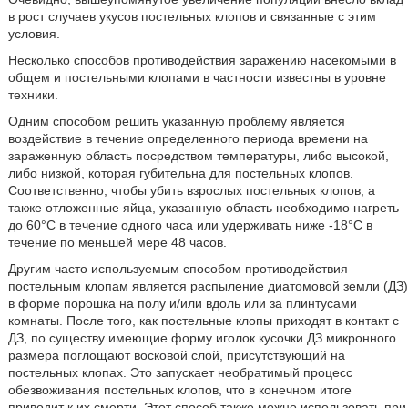
в рост случаев укусов постельных клопов и связанные с этим
условия.
Несколько способов противодействия заражению насекомыми в
общем и постельными клопами в частности известны в уровне
техники.
Одним способом решить указанную проблему является
воздействие в течение определенного периода времени на
зараженную область посредством температуры, либо высокой,
либо низкой, которая губительна для постельных клопов.
Соответственно, чтобы убить взрослых постельных клопов, а
также отложенные яйца, указанную область необходимо нагреть
до 60°С в течение одного часа или удерживать ниже -18°С в
течение по меньшей мере 48 часов.
Другим часто используемым способом противодействия
постельным клопам является распыление диатомовой земли (ДЗ)
в форме порошка на полу и/или вдоль или за плинтусами
комнаты. После того, как постельные клопы приходят в контакт с
ДЗ, по существу имеющие форму иголок кусочки ДЗ микронного
размера поглощают восковой слой, присутствующий на
постельных клопах. Это запускает необратимый процесс
обезвоживания постельных клопов, что в конечном итоге
приводит к их смерти. Этот способ также можно использовать при