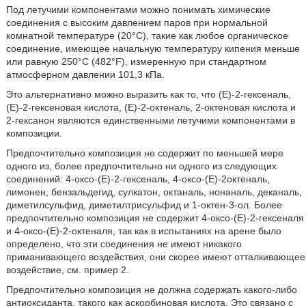
Под летучими компонентами можно понимать химические
соединения с высоким давлением паров при нормальной
комнатной температуре (20°С), такие как любое органическое
соединение, имеющее начальную температуру кипения меньше
или равную 250°С (482°F), измеренную при стандартном
атмосферном давлении 101,3 кПа.
Это альтернативно можно выразить как то, что (Е)-2-гексеналь,
(Е)-2-гексеновая кислота, (Е)-2-октеналь, 2-октеновая кислота и
2-гексанон являются единственными летучими компонентами в
композиции.
Предпочтительно композиция не содержит по меньшей мере
одного из, более предпочтительно ни одного из следующих
соединений: 4-оксо-(Е)-2-гексеналь, 4-оксо-(Е)-2октеналь,
лимонен, бензальдегид, сулкатон, октаналь, нонаналь, деканаль,
диметилсульфид, диметилтрисульфид и 1-октен-3-ол. Более
предпочтительно композиция не содержит 4-оксо-(Е)-2-гексеналя
и 4-оксо-(Е)-2-октеналя, так как в испытаниях на арене было
определено, что эти соединения не имеют никакого
приманивающего воздействия, они скорее имеют отталкивающее
воздействие, см. пример 2.
Предпочтительно композиция не должна содержать какого-либо
антиоксиданта, такого как аскорбиновая кислота. Это связано с