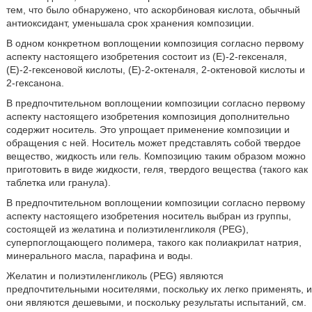
тем, что было обнаружено, что аскорбиновая кислота, обычный
антиоксидант, уменьшала срок хранения композиции.
В одном конкретном воплощении композиция согласно первому
аспекту настоящего изобретения состоит из (Е)-2-гексеналя,
(Е)-2-гексеновой кислоты, (Е)-2-октеналя, 2-октеновой кислоты и
2-гексанона.
В предпочтительном воплощении композиции согласно первому
аспекту настоящего изобретения композиция дополнительно
содержит носитель. Это упрощает применение композиции и
обращения с ней. Носитель может представлять собой твердое
вещество, жидкость или гель. Композицию таким образом можно
приготовить в виде жидкости, геля, твердого вещества (такого как
таблетка или гранула).
В предпочтительном воплощении композиции согласно первому
аспекту настоящего изобретения носитель выбран из группы,
состоящей из желатина и полиэтиленгликоля (PEG),
суперпоглощающего полимера, такого как полиакрилат натрия,
минерального масла, парафина и воды.
Желатин и полиэтиленгликоль (PEG) являются
предпочтительными носителями, поскольку их легко применять, и
они являются дешевыми, и поскольку результаты испытаний, см.