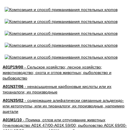
A01P19/00
- Сельское хозяйство; лесное хозяйство;
животноводство; охота и отлов животных; рыболовство и
рыбоводство
A01N37/06
- ненасыщенные карбоновые кислоты или их
тиоаналоги; их производные
A01N35/02
- содержащие алифатически связанные альдегидо-
или кетогруппы, или их тиоаналоги; их производные, например
ацетали
A01M1/10
- Поимка, отлов или отпугивание животных
(пчеловодство A01K 47/00-A01K 59/00; рыболовство A01K 69/00-