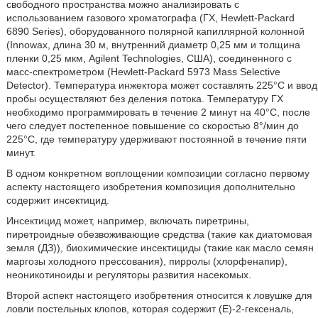
свободного пространства можно анализировать с
использованием газового хроматографа (ГХ, Hewlett-Packard
6890 Series), оборудованного полярной капиллярной колонной
(Innowax, длина 30 м, внутренний диаметр 0,25 мм и толщина
пленки 0,25 мкм, Agilent Technologies, США), соединенного с
масс-спектрометром (Hewlett-Packard 5973 Mass Selective
Detector). Температура инжектора может составлять 225°С и ввод
пробы осуществляют без деления потока. Температуру ГХ
необходимо программировать в течение 2 минут на 40°С, после
чего следует постепенное повышение со скоростью 8°/мин до
225°С, где температуру удерживают постоянной в течение пяти
минут.
В одном конкретном воплощении композиции согласно первому
аспекту настоящего изобретения композиция дополнительно
содержит инсектицид.
Инсектицид может, например, включать пиретрины,
пиретроидные обезвоживающие средства (такие как диатомовая
земля (ДЗ)), биохимические инсектициды (такие как масло семян
маргозы холодного прессования), пирролы (хлорфенапир),
неоникотиноиды и регуляторы развития насекомых.
Второй аспект настоящего изобретения относится к ловушке для
ловли постельных клопов, которая содержит (Е)-2-гексеналь,