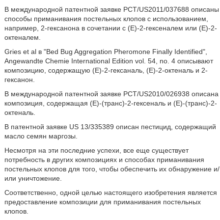
В международной патентной заявке PCT/US2011/037688 описаны
способы приманивания постельных клопов с использованием,
например, 2-гексанона в сочетании с (Е)-2-гексеналем или (Е)-2-
октеналем.
Gries et al в "Bed Bug Aggregation Pheromone Finally Identified",
Angewandte Chemie International Edition vol. 54, no. 4 описывают
композицию, содержащую (Е)-2-гексаналь, (Е)-2-октеналь и 2-
гексанон.
В международной патентной заявке PCT/US2010/026938 описана
композиция, содержащая (Е)-(транс)-2-гексеналь и (Е)-(транс)-2-
октеналь.
В патентной заявке US 13/335389 описан пестицид, содержащий
масло семян маргозы.
Несмотря на эти последние успехи, все еще существует
потребность в других композициях и способах приманивания
постельных клопов для того, чтобы обеспечить их обнаружение и/
или уничтожение.
Соответственно, одной целью настоящего изобретения является
предоставление композиции для приманивания постельных
клопов.