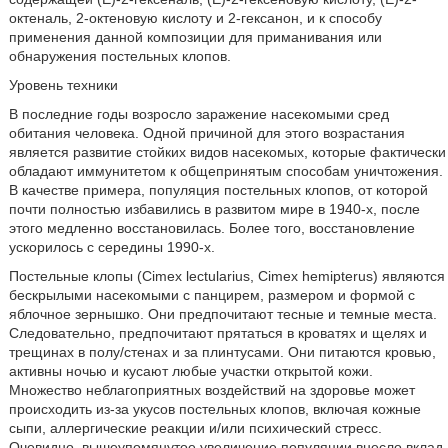
октеналь, 2-октеновую кислоту и 2-гексанон, и к способу
применения данной композиции для приманивания или
обнаружения постельных клопов.
Уровень техники
В последние годы возросло заражение насекомыми сред
обитания человека. Одной причиной для этого возрастания
является развитие стойких видов насекомых, которые фактически
обладают иммунитетом к общепринятым способам уничтожения.
В качестве примера, популяция постельных клопов, от которой
почти полностью избавились в развитом мире в 1940-х, после
этого медленно восстановилась. Более того, восстановление
ускорилось с середины 1990-х.
Постельные клопы (Cimex lectularius, Cimex hemipterus) являются
бескрылыми насекомыми с панцирем, размером и формой с
яблочное зернышко. Они предпочитают тесные и темные места.
Следовательно, предпочитают прятаться в кроватях и щелях и
трещинах в полу/стенах и за плинтусами. Они питаются кровью,
активны ночью и кусают любые участки открытой кожи.
Множество неблагоприятных воздействий на здоровье может
происходить из-за укусов постельных клопов, включая кожные
сыпи, аллергические реакции и/или психический стресс.
Очевидно, вышеупомянутое увеличение популяции внесло вклад