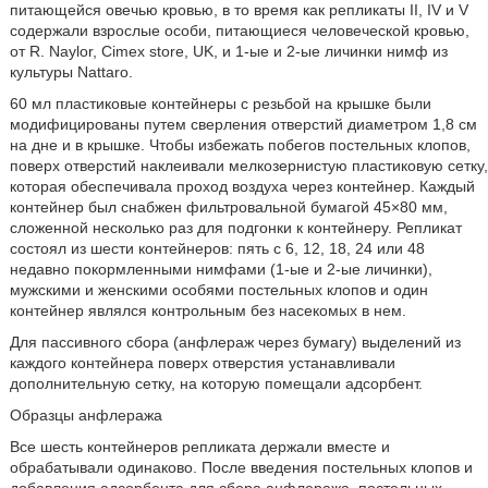
питающейся овечью кровью, в то время как репликаты II, IV и V
содержали взрослые особи, питающиеся человеческой кровью,
от R. Naylor, Cimex store, UK, и 1-ые и 2-ые личинки нимф из
культуры Nattaro.
60 мл пластиковые контейнеры с резьбой на крышке были
модифицированы путем сверления отверстий диаметром 1,8 см
на дне и в крышке. Чтобы избежать побегов постельных клопов,
поверх отверстий наклеивали мелкозернистую пластиковую сетку,
которая обеспечивала проход воздуха через контейнер. Каждый
контейнер был снабжен фильтровальной бумагой 45×80 мм,
сложенной несколько раз для подгонки к контейнеру. Репликат
состоял из шести контейнеров: пять с 6, 12, 18, 24 или 48
недавно покормленными нимфами (1-ые и 2-ые личинки),
мужскими и женскими особями постельных клопов и один
контейнер являлся контрольным без насекомых в нем.
Для пассивного сбора (анфлераж через бумагу) выделений из
каждого контейнера поверх отверстия устанавливали
дополнительную сетку, на которую помещали адсорбент.
Образцы анфлеража
Все шесть контейнеров репликата держали вместе и
обрабатывали одинаково. После введения постельных клопов и