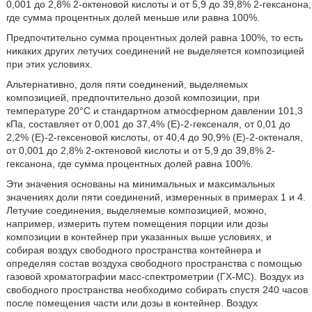
0,001 до 2,8% 2-октеновой кислоты и от 5,9 до 39,8% 2-гексанона,
где сумма процентных долей меньше или равна 100%.
Предпочтительно сумма процентных долей равна 100%, то есть
никаких других летучих соединений не выделяется композицией
при этих условиях.
Альтернативно, доля пяти соединений, выделяемых
композицией, предпочтительно дозой композиции, при
температуре 20°С и стандартном атмосферном давлении 101,3
кПа, составляет от 0,001 до 37,4% (Е)-2-гексеналя, от 0,01 до
2,2% (Е)-2-гексеновой кислоты, от 40,4 до 90,9% (Е)-2-октеналя,
от 0,001 до 2,8% 2-октеновой кислоты и от 5,9 до 39,8% 2-
гексанона, где сумма процентных долей равна 100%.
Эти значения основаны на минимальных и максимальных
значениях доли пяти соединений, измеренных в примерах 1 и 4.
Летучие соединения, выделяемые композицией, можно,
например, измерить путем помещения порции или дозы
композиции в контейнер при указанных выше условиях, и
собирая воздух свободного пространства контейнера и
определяя состав воздуха свободного пространства с помощью
газовой хроматографии масс-спектрометрии (ГХ-МС). Воздух из
свободного пространства необходимо собирать спустя 240 часов
после помещения части или дозы в контейнер. Воздух