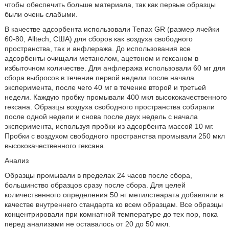
чтобы обеспечить больше материала, так как первые образцы
были очень слабыми.
В качестве адсорбента использовали Тепах GR (размер ячейки
60-80, Alltech, США) для сборов как воздуха свободного
пространства, так и анфлеража. До использования все
адсорбенты очищали метанолом, ацетоном и гексаном в
избыточном количестве. Для анфлеража использовали 60 мг для
сбора выбросов в течение первой недели после начала
эксперимента, после чего 40 мг в течение второй и третьей
недели. Каждую пробку промывали 400 мкл высококачественного
гексана. Образцы воздуха свободного пространства собирали
после одной недели и снова после двух недель с начала
эксперимента, используя пробки из адсорбента массой 10 мг.
Пробки с воздухом свободного пространства промывали 250 мкл
высококачественного гексана.
Анализ
Образцы промывали в пределах 24 часов после сбора,
большинство образцов сразу после сбора. Для целей
количественного определения 50 нг метилстеарата добавляли в
качестве внутреннего стандарта ко всем образцам. Все образцы
концентрировали при комнатной температуре до тех пор, пока
перед анализами не оставалось от 20 до 50 мкл.