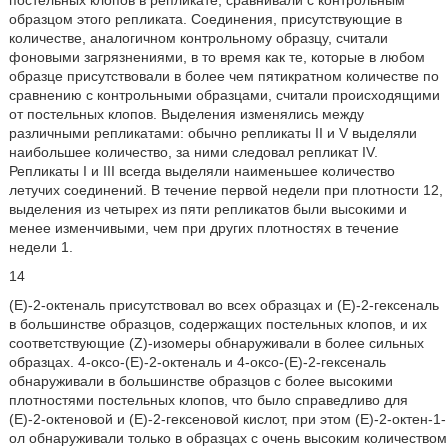
постельных клопов в репликате, сравнивали с контрольным
образцом этого репликата. Соединения, присутствующие в
количестве, аналогичном контрольному образцу, считали
фоновыми загрязнениями, в то время как те, которые в любом
образце присутствовали в более чем пятикратном количестве по
сравнению с контрольными образцами, считали происходящими
от постельных клопов. Выделения изменялись между
различными репликатами: обычно репликаты II и V выделяли
наибольшее количество, за ними следовал репликат IV.
Репликаты I и III всегда выделяли наименьшее количество
летучих соединений. В течение первой недели при плотности 12,
выделения из четырех из пяти репликатов были высокими и
менее изменчивыми, чем при других плотностях в течение
недели 1.
14
(Е)-2-октеналь присутствовал во всех образцах и (Е)-2-гексеналь
в большинстве образцов, содержащих постельных клопов, и их
соответствующие (Z)-изомеры обнаруживали в более сильных
образцах. 4-оксо-(Е)-2-октеналь и 4-оксо-(Е)-2-гексеналь
обнаруживали в большинстве образцов с более высокими
плотностями постельных клопов, что было справедливо для
(Е)-2-октеновой и (Е)-2-гексеновой кислот, при этом (Е)-2-октен-1-
ол обнаруживали только в образцах с очень высоким количеством