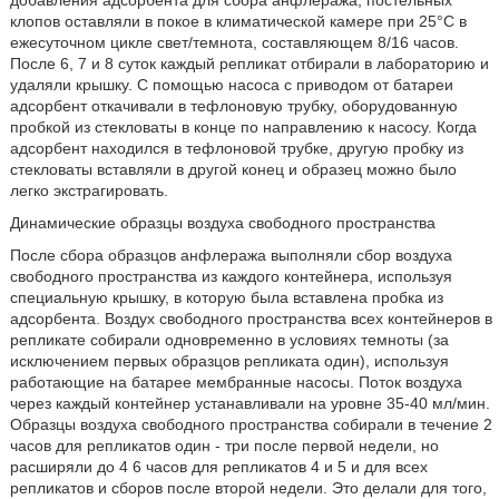
добавления адсорбента для сбора анфлеража, постельных
клопов оставляли в покое в климатической камере при 25°С в
ежесуточном цикле свет/темнота, составляющем 8/16 часов.
После 6, 7 и 8 суток каждый репликат отбирали в лабораторию и
удаляли крышку. С помощью насоса с приводом от батареи
адсорбент откачивали в тефлоновую трубку, оборудованную
пробкой из стекловаты в конце по направлению к насосу. Когда
адсорбент находился в тефлоновой трубке, другую пробку из
стекловаты вставляли в другой конец и образец можно было
легко экстрагировать.
Динамические образцы воздуха свободного пространства
После сбора образцов анфлеража выполняли сбор воздуха
свободного пространства из каждого контейнера, используя
специальную крышку, в которую была вставлена пробка из
адсорбента. Воздух свободного пространства всех контейнеров в
репликате собирали одновременно в условиях темноты (за
исключением первых образцов репликата один), используя
работающие на батарее мембранные насосы. Поток воздуха
через каждый контейнер устанавливали на уровне 35-40 мл/мин.
Образцы воздуха свободного пространства собирали в течение 2
часов для репликатов один - три после первой недели, но
расширяли до 4 6 часов для репликатов 4 и 5 и для всех
репликатов и сборов после второй недели. Это делали для того,