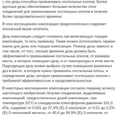
г, эти дозы способны приманивать постельных клопов. Более
крупные дозы обеспечивают большее количество пяти
соединений для приманивания постельных клопов в течение
более продолжительного времени.
В этих воплощениях композиция предпочтительно содержит
описанный выше носитель.
Дозу композиции следует понимать как включающую порцию
композиции, то есть приманку. Также можно использовать термин
манок для дозы или порции композиции. Размер дозы зависит, в
том числе, от того, сколько времени доза должна быть
эффективной в приманивании постельных клопов, от размера
места, в которое помещают дозу, и от температуры в этом месте.
Подходящую дозу можно выбрать путем помещения различных
доз в место, в которое нужно приманить постельные клопы, и
определения дозы, которая приманивает постельных клопов с
требуемой эффективностью и продолжительностью.
В некоторых воплощениях композиции согласно первому аспекту
настоящего изобретения летучие соединения, выделяемые
композицией, предпочтительно дозой композиции, при
температуре 20°С и стандартном атмосферном давлении 101,3
кПа, содержат от 0,001 до 37,4% (Е)-2-гексеналя, от 0,01 до 2,2%
(Е)-2-гексеновой кислоты, от 40,4 до 90,9% (Е)-2-октеналя, от