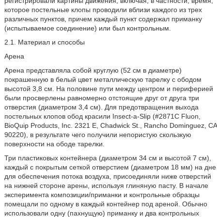
регистрировали картины движения, включая, в частности, время,
которое постельные клопы проводили вблизи каждого из трех
различных пунктов, причем каждый пункт содержал приманку
(испытываемое соединение) или был контрольным.
2.1. Материал и способы
Арена
Арена представляла собой круглую (52 см в диаметре)
покрашенную в белый цвет металлическую тарелку с ободом
высотой 3,8 см. На половине пути между центром и периферией
были просверлены равномерно отстоящие друг от друга три
отверстия (диаметром 3,4 см). Для предотвращения выхода
постельных клопов обод красили Insect-a-Slip (#2871С Fluon,
BioQuip Products, Inc. 2321 Ε, Chadwick St., Rancho Dominguez, CA
90220), в результате чего получили непористую скользкую
поверхности на ободе тарелки.
Три пластиковых контейнера (диаметром 34 см и высотой 7 см),
каждый с покрытым сеткой отверстием (диаметром 18 мм) на дне
для обеспечения потока воздуха, присоединяли ниже отверстий
на нижней стороне арены, используя глиняную пасту. В начале
эксперимента композиции/приманки и контрольные образцы
помещали по одному в каждый контейнер под ареной. Обычно
использовали одну (пахнущую) приманку и два контрольных