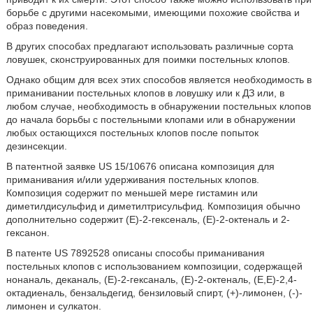
борьбе с другими насекомыми, имеющими похожие свойства и
образ поведения.
В других способах предлагают использовать различные сорта
ловушек, сконструированных для поимки постельных клопов.
Однако общим для всех этих способов является необходимость в
приманивании постельных клопов в ловушку или к ДЗ или, в
любом случае, необходимость в обнаружении постельных клопов
до начала борьбы с постельными клопами или в обнаружении
любых остающихся постельных клопов после попыток
дезинсекции.
В патентной заявке US 15/10676 описана композиция для
приманивания и/или удерживания постельных клопов.
Композиция содержит по меньшей мере гистамин или
диметилдисульфид и диметилтрисульфид. Композиция обычно
дополнительно содержит (Е)-2-гексеналь, (Е)-2-октеналь и 2-
гексанон.
В патенте US 7892528 описаны способы приманивания
постельных клопов с использованием композиции, содержащей
нонаналь, деканаль, (Е)-2-гексаналь, (Е)-2-октеналь, (Е,Е)-2,4-
октадиеналь, бензальдегид, бензиловый спирт, (+)-лимонен, (-)-
лимонен и сулкатон.