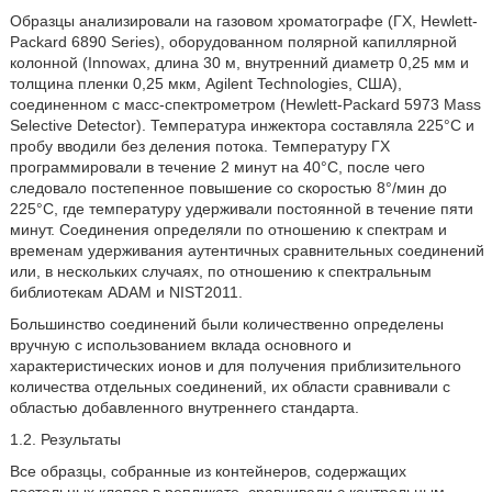
Образцы анализировали на газовом хроматографе (ГХ, Hewlett-
Packard 6890 Series), оборудованном полярной капиллярной
колонной (Innowax, длина 30 м, внутренний диаметр 0,25 мм и
толщина пленки 0,25 мкм, Agilent Technologies, США),
соединенном с масс-спектрометром (Hewlett-Packard 5973 Mass
Selective Detector). Температура инжектора составляла 225°С и
пробу вводили без деления потока. Температуру ГХ
программировали в течение 2 минут на 40°С, после чего
следовало постепенное повышение со скоростью 8°/мин до
225°С, где температуру удерживали постоянной в течение пяти
минут. Соединения определяли по отношению к спектрам и
временам удерживания аутентичных сравнительных соединений
или, в нескольких случаях, по отношению к спектральным
библиотекам ADAM и NIST2011.
Большинство соединений были количественно определены
вручную с использованием вклада основного и
характеристических ионов и для получения приблизительного
количества отдельных соединений, их области сравнивали с
областью добавленного внутреннего стандарта.
1.2. Результаты
Все образцы, собранные из контейнеров, содержащих