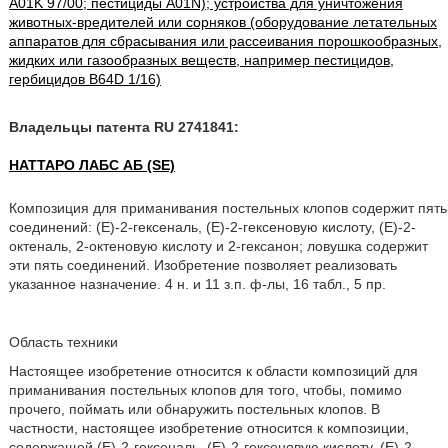
A01K 97/00; пестициды A01N); устройства для уничтожения
животных-вредителей или сорняков (оборудование летательных
аппаратов для сбрасывания или рассеивания порошкообразных,
жидких или газообразных веществ, например пестицидов,
гербицидов B64D 1/16)
Владельцы патента RU 2741841:
НАТТАРО ЛАБС АБ (SE)
Композиция для приманивания постельных клопов содержит пять
соединений: (Е)-2-гексеналь, (Е)-2-гексеновую кислоту, (Е)-2-
октеналь, 2-октеновую кислоту и 2-гексанон; ловушка содержит
эти пять соединений. Изобретение позволяет реализовать
указанное назначение. 4 н. и 11 з.п. ф-лы, 16 табл., 5 пр.
Область техники
Настоящее изобретение относится к области композиций для
приманивания постельных клопов для того, чтобы, помимо
прочего, поймать или обнаружить постельных клопов. В
частности, настоящее изобретение относится к композиции,
содержащей (Е)-2-гексеналь, (Е)-2-гексеновую кислоту, (Е)-2-