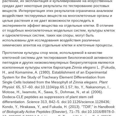
растений, их эксплантация и культивирование на искусственных
средах дает некоторые результаты по тестированию ростовых
веществ. Интерпретация этих результатов ограничена анализом
воздействия тестируемых веществ на многоклеточные органы и
целые растения и не дает возможности проследить в
эксперименте эффект вещества на отдельные клетки. В отличие
от подобных многоклеточных модельных систем, культуры клеток
и одноклеточных систем, таких как споры, могут быть
использованы для исследования воздействия различных
химических агентов на отдельные клетки и клеточные процессы.
Прототипом культуры спор мхов, используемой в качестве
клеточной системы для тестирования биологической активности
пептидов и других низкомолекулярных биорегуляторов являются
ксилогенные культуры клеток бархатцев
Zinnia elegans
L. (Fukuda,
H., and Komamine, A. (1980). Establishment of an Experimental
System for the Study of Tracheary Element Differentiation from
Single Cells Isolated from the Mesophyll of
Zinnia elegans
.
Plant
Physiol.
65, 57–60. doi:10.1104/pp.65.1.57; Ito, Y., Nakanomyo, I.,
Motose, H., Iwamoto, K., Sawa, S., Dohmae, N., et al. (2006).
Dodeca-CLE peptides as suppressors of plant stem cell
differentiation.
Science
313, 842–5. doi:10.1126/science.1128436;
Kondo, Y., Hirakawa, Y., and Fukuda, H. (2013). “TDIF,” in
Handbook
of Biologically Active Peptides
(Elsevier), 71–75. doi:10.1016/B978-0-