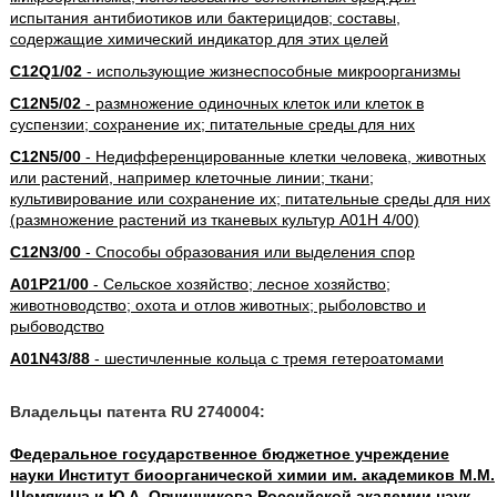
испытания антибиотиков или бактерицидов; составы,
содержащие химический индикатор для этих целей
C12Q1/02
- использующие жизнеспособные микроорганизмы
C12N5/02
- размножение одиночных клеток или клеток в
суспензии; сохранение их; питательные среды для них
C12N5/00
- Недифференцированные клетки человека, животных
или растений, например клеточные линии; ткани;
культивирование или сохранение их; питательные среды для них
(размножение растений из тканевых культур A01H 4/00)
C12N3/00
- Способы образования или выделения спор
A01P21/00
- Сельское хозяйство; лесное хозяйство;
животноводство; охота и отлов животных; рыболовство и
рыбоводство
A01N43/88
- шестичленные кольца с тремя гетероатомами
Владельцы патента RU 2740004:
Федеральное государственное бюджетное учреждение
науки Институт биоорганической химии им. академиков М.М.
Шемякина и Ю.А. Овчинникова Российской академии наук