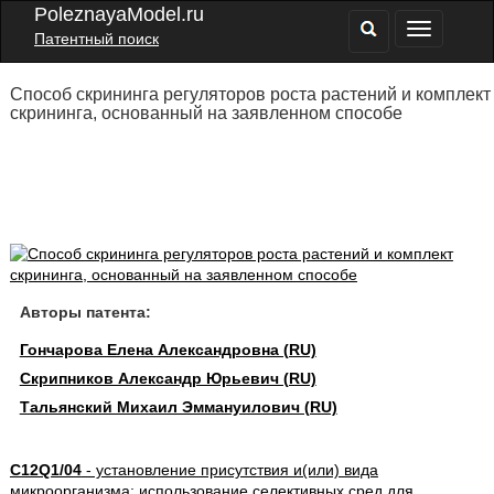
PoleznayaModel.ru
Патентный поиск
Способ скрининга регуляторов роста растений и комплект
скрининга, основанный на заявленном способе
Авторы патента:
Гончарова Елена Александровна (RU)
Скрипников Александр Юрьевич (RU)
Тальянский Михаил Эммануилович (RU)
C12Q1/04
- установление присутствия и(или) вида
микроорганизма; использование селективных сред для