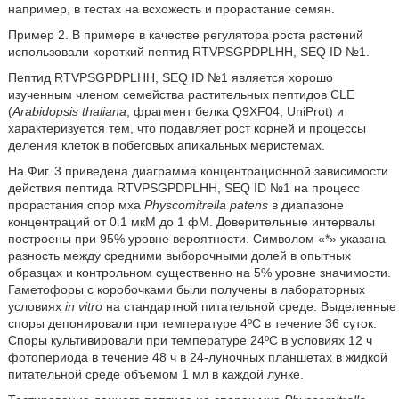
например, в тестах на всхожесть и прорастание семян.
Пример 2. В примере в качестве регулятора роста растений
использовали короткий пептид RTVPSGPDPLHH, SEQ ID №1.
Пептид RTVPSGPDPLHH, SEQ ID №1 является хорошо
изученным членом семейства растительных пептидов CLE
(
Arabidopsis thaliana
, фрагмент белка Q9XF04, UniProt) и
характеризуется тем, что подавляет рост корней и процессы
деления клеток в побеговых апикальных меристемах.
На Фиг. 3 приведена диаграмма концентрационной зависимости
действия пептида RTVPSGPDPLHH, SEQ ID №1 на процесс
прорастания спор мха
Physcomitrella patens
в диапазоне
концентраций от 0.1 мкМ до 1 фМ. Доверительные интервалы
построены при 95% уровне вероятности. Символом «*» указана
разность между средними выборочными долей в опытных
образцах и контрольном существенно на 5% уровне значимости.
Гаметофоры с коробочками были получены в лабораторных
условиях
in vitro
на стандартной питательной среде. Выделенные
споры депонировали при температуре 4ºC в течение 36 суток.
Споры культивировали при температуре 24ºC в условиях 12 ч
фотопериода в течение 48 ч в 24-луночных планшетах в жидкой
питательной среде объемом 1 мл в каждой лунке.