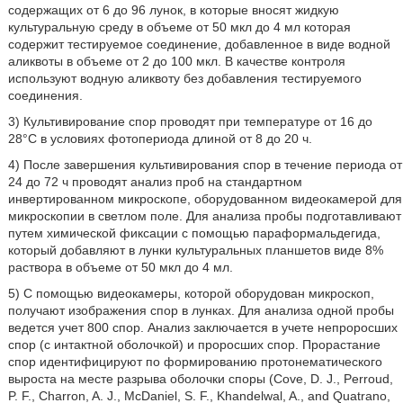
содержащих от 6 до 96 лунок, в которые вносят жидкую
культуральную среду в объеме от 50 мкл до 4 мл которая
содержит тестируемое соединение, добавленное в виде водной
аликвоты в объеме от 2 до 100 мкл. В качестве контроля
используют водную аликвоту без добавления тестируемого
соединения.
3) Культивирование спор проводят при температуре от 16 до
28°С в условиях фотопериода длиной от 8 до 20 ч.
4) После завершения культивирования спор в течение периода от
24 до 72 ч проводят анализ проб на стандартном
инвертированном микроскопе, оборудованном видеокамерой для
микроскопии в светлом поле. Для анализа пробы подготавливают
путем химической фиксации с помощью параформальдегида,
который добавляют в лунки культуральных планшетов виде 8%
раствора в объеме от 50 мкл до 4 мл.
5) С помощью видеокамеры, которой оборудован микроскоп,
получают изображения спор в лунках. Для анализа одной пробы
ведется учет 800 спор. Анализ заключается в учете непроросших
спор (с интактной оболочкой) и проросших спор. Прорастание
спор идентифицируют по формированию протонематического
выроста на месте разрыва оболочки споры (Cove, D. J., Perroud,
P. F., Charron, A. J., McDaniel, S. F., Khandelwal, A., and Quatrano,