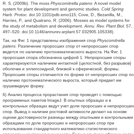
R. S. (2009b). The moss
Physcomitrella patens
: A novel model
system for plant development and genomic studies.
Cold Spring
Harb. Protoc.
doi:10.1101/pdb.emo115; Cove, D., Bezanilla, M.,
Harries, P., and Quatrano, R. (2006). Mosses as model systems for
the study of metabolism and development.
Annu. Rev. Plant
Biol.
57,
497–520. doi:10.1146/annurev.arplant.57.032905.105338).
Так, на Фиг. 1 представлены изображения спор
Physcomitrella
patens
. Различение проросших спор от непроросших спор
ведется по наличию протонематического выроста. На Фиг. 1
проросшая спора обозначена цифрой 1. Непроросшие споры
характеризуются наличием интактной (целостной, без разрывов)
оболочки и эллипсоидной, близкой к сферической, формы.
Проросшие споры отличаются по форме от непроросших спор по
наличию протонематического выроста, который придает им
грушевидную форму.
6) Анализ процесса прорастания спор проводят с помощью
программных пакетов ImageJ. В опытных образцах и в
контрольных образцах ведут учет доли проросших и непроросших
спор. Вывод о наличии ростовой активности делают на основе
оценки достоверности разницы между опытными и контрольными
образцами по доле проросших и непроросших спор при
использовании стандартного математико-статистического