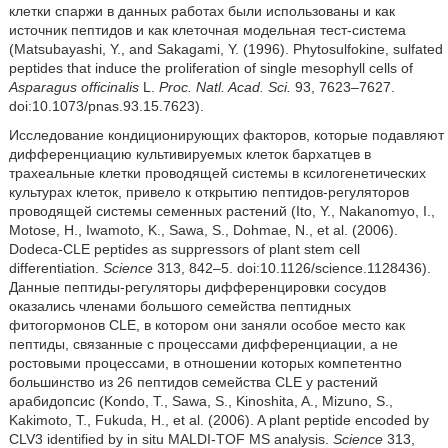
клетки спаржи в данных работах были использованы и как
источник пептидов и как клеточная модельная тест-система
(Matsubayashi, Y., and Sakagami, Y. (1996). Phytosulfokine, sulfated
peptides that induce the proliferation of single mesophyll cells of
Asparagus officinalis
L.
Proc. Natl. Acad. Sci.
93, 7623–7627.
doi:10.1073/pnas.93.15.7623).
Исследование кондиционирующих факторов, которые подавляют
дифференциацию культивируемых клеток бархатцев в
трахеальные клетки проводящей системы в ксилогенетических
культурах клеток, привело к открытию пептидов-регуляторов
проводящей системы семенных растений (Ito, Y., Nakanomyo, I.,
Motose, H., Iwamoto, K., Sawa, S., Dohmae, N., et al. (2006).
Dodeca-CLE peptides as suppressors of plant stem cell
differentiation.
Science
313, 842–5. doi:10.1126/science.1128436).
Данные пептиды-регуляторы дифференцировки сосудов
оказались членами большого семейства пептидных
фитогормонов CLE, в котором они заняли особое место как
пептиды, связанные с процессами дифференциации, а не
ростовыми процессами, в отношении которых компетентно
большинство из 26 пептидов семейства CLE у растений
арабидопсис (Kondo, T., Sawa, S., Kinoshita, A., Mizuno, S.,
Kakimoto, T., Fukuda, H., et al. (2006). A plant peptide encoded by
CLV3 identified by in situ MALDI-TOF MS analysis.
Science
313,