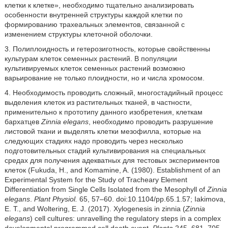
клетки к клетке», необходимо тщательно анализировать
особенности внутренней структуры каждой клетки по
формированию трахеальных элементов, связанной с
изменением структуры клеточной оболочки.
3. Полиплоидность и гетерозиготность, которые свойственны
культурам клеток семенных растений. В популяции
культивируемых клеток семенных растений возможно
варьирование не только плоидности, но и числа хромосом.
4. Необходимость проводить сложный, многостадийный процесс
выделения клеток из растительных тканей, в частности,
применительно к прототипу данного изобретения, клеткам
бархатцев
Zinnia elegans
, необходимо проводить разрушение
листовой ткани и выделять клетки мезофилла, которые на
следующих стадиях надо проводить через несколько
подготовительных стадий культивирования на специальных
средах для получения адекватных для тестовых экспериментов
клеток (Fukuda, H., and Komamine, A. (1980). Establishment of an
Experimental System for the Study of Tracheary Element
Differentiation from Single Cells Isolated from the Mesophyll of
Zinnia
elegans
.
Plant Physiol.
65, 57–60. doi:10.1104/pp.65.1.57; Iakimova,
E. T., and Woltering, E. J. (2017). Xylogenesis in zinnia (
Zinnia
elegans
) cell cultures: unravelling the regulatory steps in a complex