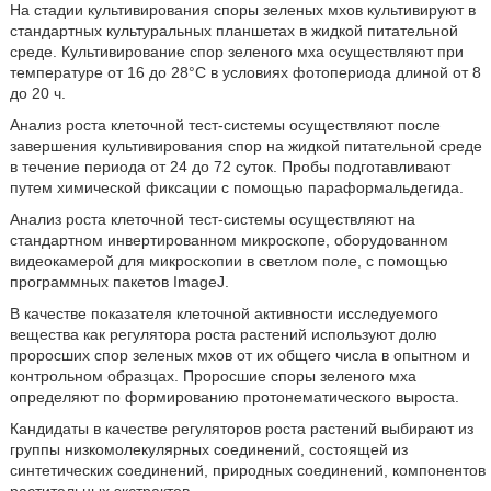
На стадии культивирования споры зеленых мхов культивируют в
стандартных культуральных планшетах в жидкой питательной
среде. Культивирование спор зеленого мха осуществляют при
температуре от 16 до 28°С в условиях фотопериода длиной от 8
до 20 ч.
Анализ роста клеточной тест-системы осуществляют после
завершения культивирования спор на жидкой питательной среде
в течение периода от 24 до 72 суток. Пробы подготавливают
путем химической фиксации с помощью параформальдегида.
Анализ роста клеточной тест-системы осуществляют на
стандартном инвертированном микроскопе, оборудованном
видеокамерой для микроскопии в светлом поле, с помощью
программных пакетов ImageJ.
В качестве показателя клеточной активности исследуемого
вещества как регулятора роста растений используют долю
проросших спор зеленых мхов от их общего числа в опытном и
контрольном образцах. Проросшие споры зеленого мха
определяют по формированию протонематического выроста.
Кандидаты в качестве регуляторов роста растений выбирают из
группы низкомолекулярных соединений, состоящей из
синтетических соединений, природных соединений, компонентов