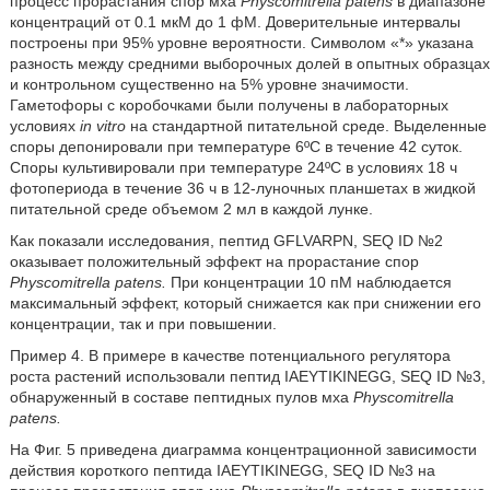
процесс прорастания спор мха
Physcomitrella
patens
в диапазоне
концентраций от 0.1 мкМ до 1 фМ. Доверительные интервалы
построены при 95% уровне вероятности. Символом «*» указана
разность между средними выборочных долей в опытных образцах
и контрольном существенно на 5% уровне значимости.
Гаметофоры с коробочками были получены в лабораторных
условиях
in vitro
на стандартной питательной среде. Выделенные
споры депонировали при температуре 6ºC в течение 42 суток.
Споры культивировали при температуре 24ºC в условиях 18 ч
фотопериода в течение 36 ч в 12-луночных планшетах в жидкой
питательной среде объемом 2 мл в каждой лунке.
Как показали исследования, пептид GFLVARPN, SEQ ID №2
оказывает положительный эффект на прорастание спор
Physcomitrella patens.
При концентрации 10 пМ наблюдается
максимальный эффект, который снижается как при снижении его
концентрации, так и при повышении.
Пример 4. В примере в качестве потенциального регулятора
роста растений использовали пептид IAEYTIKINEGG, SEQ ID №3,
обнаруженный в составе пептидных пулов мха
Physcomitrella
patens.
На Фиг. 5 приведена диаграмма концентрационной зависимости
действия короткого пептида IAEYTIKINEGG, SEQ ID №3 на