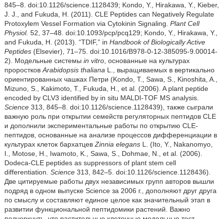
845–8. doi:10.1126/science.1128439; Kondo, Y., Hirakawa, Y., Kieber,
J. J., and Fukuda, H. (2011). CLE Peptides can Negatively Regulate
Protoxylem Vessel Formation via Cytokinin Signaling.
Plant Cell
Physiol.
52, 37–48. doi:10.1093/pcp/pcq129; Kondo, Y., Hirakawa, Y.,
and Fukuda, H. (2013). “TDIF,” in
Handbook of Biologically Active
Peptides
(Elsevier), 71–75. doi:10.1016/B978-0-12-385095-9.00014-
2). Модельные системы
in vitro
, основанные на культурах
проростков
Arabidopsis thaliana
L., выращиваемых в вертикально
ориентированных чашках Петри (Kondo, T., Sawa, S., Kinoshita, A.,
Mizuno, S., Kakimoto, T., Fukuda, H., et al. (2006). A plant peptide
encoded by CLV3 identified by in situ MALDI-TOF MS analysis.
Science
313, 845–8. doi:10.1126/science.1128439), также сыграли
важную роль при открытии семейств регуляторных пептидов CLE
и дополнили экспериментальные работы по открытию CLE-
пептидов, основанные на анализе процессов дифференциации в
культурах клеток бархатцев
Zinnia elegans
L. (Ito, Y., Nakanomyo,
I., Motose, H., Iwamoto, K., Sawa, S., Dohmae, N., et al. (2006).
Dodeca-CLE peptides as suppressors of plant stem cell
differentiation.
Science
313, 842–5. doi:10.1126/science.1128436).
Две цитируемые работы двух независимых групп авторов вышли
подряд в одном выпуске Science за 2006 г., дополняют друг друга
по смыслу и составляют единое целое как значительный этап в
развитии функциональной пептидомики растений. Важно
подчеркнуть, что растительные клеточные модельные тест-