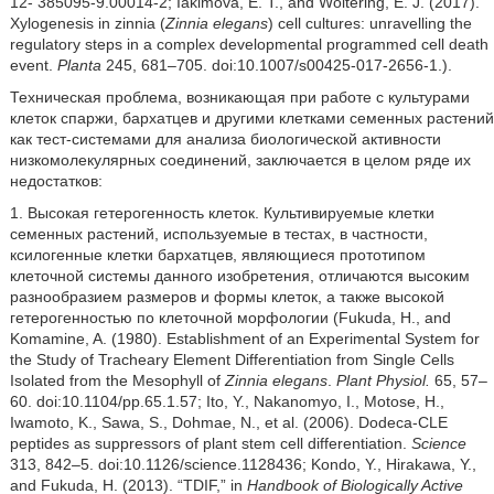
12- 385095-9.00014-2; Iakimova, E. T., and Woltering, E. J. (2017).
Xylogenesis in zinnia (
Zinnia elegans
) cell cultures: unravelling the
regulatory steps in a complex developmental programmed cell death
event.
Planta
245, 681–705. doi:10.1007/s00425-017-2656-1.).
Техническая проблема, возникающая при работе с культурами
клеток спаржи, бархатцев и другими клетками семенных растений
как тест-системами для анализа биологической активности
низкомолекулярных соединений, заключается в целом ряде их
недостатков:
1. Высокая гетерогенность клеток. Культивируемые клетки
семенных растений, используемые в тестах, в частности,
ксилогенные клетки бархатцев, являющиеся прототипом
клеточной системы данного изобретения, отличаются высоким
разнообразием размеров и формы клеток, а также высокой
гетерогенностью по клеточной морфологии (Fukuda, H., and
Komamine, A. (1980). Establishment of an Experimental System for
the Study of Tracheary Element Differentiation from Single Cells
Isolated from the Mesophyll of
Zinnia elegans
.
Plant Physiol.
65, 57–
60. doi:10.1104/pp.65.1.57; Ito, Y., Nakanomyo, I., Motose, H.,
Iwamoto, K., Sawa, S., Dohmae, N., et al. (2006). Dodeca-CLE
peptides as suppressors of plant stem cell differentiation.
Science
313, 842–5. doi:10.1126/science.1128436; Kondo, Y., Hirakawa, Y.,
and Fukuda, H. (2013). “TDIF,” in
Handbook of Biologically Active