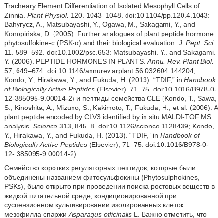
Tracheary Element Differentiation of Isolated Mesophyll Cells of
Zinnia.
Plant Physiol.
120, 1043–1048. doi:10.1104/pp.120.4.1043;
Bahyrycz, A., Matsubayashi, Y., Ogawa, M., Sakagami, Y., and
Konopińska, D. (2005). Further analogues of plant peptide hormone
phytosulfokine-α (PSK-α) and their biological evaluation.
J. Pept. Sci.
11, 589–592. doi:10.1002/psc.653; Matsubayashi, Y., and Sakagami,
Y. (2006). PEPTIDE HORMONES IN PLANTS.
Annu. Rev. Plant Biol.
57, 649–674. doi:10.1146/annurev.arplant.56.032604.144204;
Kondo, Y., Hirakawa, Y., and Fukuda, H. (2013). “TDIF,” in
Handbook
of Biologically Active Peptides
(Elsevier), 71–75. doi:10.1016/B978-0-
12-385095-9.00014-2) и пептиды семейства CLE (Kondo, T., Sawa,
S., Kinoshita, A., Mizuno, S., Kakimoto, T., Fukuda, H., et al. (2006). A
plant peptide encoded by CLV3 identified by in situ MALDI-TOF MS
analysis.
Science
313, 845–8. doi:10.1126/science.1128439; Kondo,
Y., Hirakawa, Y., and Fukuda, H. (2013). “TDIF,” in
Handbook of
Biologically Active Peptides
(Elsevier), 71–75. doi:10.1016/B978-0-
12- 385095-9.00014-2).
Семейство коротких регуляторных пептидов, которые были
объединены названием фитосульфокины (Phytosulphokines,
PSKs), было открыто при проведении поиска ростовых веществ в
жидкой питательной среде, кондиционированной при
суспензионном культивировании изолированных клеток
мезофилла спаржи
Asparagus
officinalis
L. Важно отметить, что