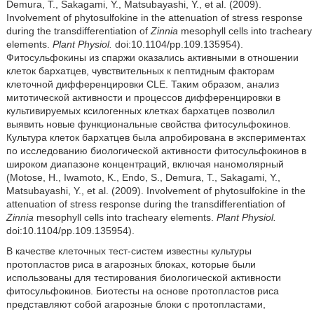
Demura, T., Sakagami, Y., Matsubayashi, Y., et al. (2009).
Involvement of phytosulfokine in the attenuation of stress response
during the transdifferentiation of
Zinnia
mesophyll cells into tracheary
elements.
Plant Physiol.
doi:10.1104/pp.109.135954).
Фитосульфокины из спаржи оказались активными в отношении
клеток бархатцев, чувствительных к пептидным факторам
клеточной дифференцировки CLE. Таким образом, анализ
митотической активности и процессов дифференцировки в
культивируемых ксилогенных клетках бархатцев позволил
выявить новые функциональные свойства фитосульфокинов.
Культура клеток бархатцев была апробирована в экспериментах
по исследованию биологической активности фитосульфокинов в
широком диапазоне концентраций, включая наномолярный
(Motose, H., Iwamoto, K., Endo, S., Demura, T., Sakagami, Y.,
Matsubayashi, Y., et al. (2009). Involvement of phytosulfokine in the
attenuation of stress response during the transdifferentiation of
Zinnia
mesophyll cells into tracheary elements.
Plant Physiol.
doi:10.1104/pp.109.135954).
В качестве клеточных тест-систем известны культуры
протопластов риса в агарозных блоках, которые были
использованы для тестирования биологической активности
фитосульфокинов. Биотесты на основе протопластов риса
представляют собой агарозные блоки с протопластами,