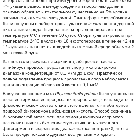
интервалы построены при 95% уровне вероятности. Символом
«*» указана разность между средними выборочных долей в
опытных образцах и контрольном существенно на 5% уровне
значимости, отмечено звездочкой. Гаметофоры с коробочками
были получены в лабораторных условиях
in vitro
на стандартной
питательной среде. Выделенные споры депонировали при
температуре 6ºC в течение 30 суток. Споры культивировали при
температуре 24ºC в условиях 18 ч фотопериода в течение 42 ч в
12-луночных планшетах в жидкой питательной среде объемом 2
мл в каждой лунке.
Как показали результаты скрининга, абсцизовая кислота
ингибирует процесс прорастания спор у мха в широком
диапазоне концентраций от 0.1 мкМ до 1 фМ. Практически
полное подавление процесса прорастания спор наблюдается
при концентрации абсцизовой кислоты 0,1 мкМ.
В случае со спорами мха
Physcomitrella patens
было установлено
явление торможения процесса их прорастания, что находится в
физиологическом соответствии этого явления с ингибиторной
природой фитогормона абсцизовая кислота. Способ скрининга
биологической активности при помощи культуры спор мхов
позволяет выявить биологическую активность известного
фитогормона в сверхнизких диапазонах концентраций, что не
было прежде показано другими доступными методами,