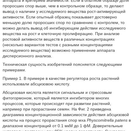
аппарата и критериев значимости. Если в опытном образце доля
проросших спор выше, чем в контрольном образце, то делают
вывод о наличии у исследуемого вещества рост-активирующей
активности. Если опытный образец показывает достоверно
меньшую долю проросших спор по сравнению с контролем, то
можно делать вывод об ингибирующем действии исследуемого
вещества на рост и клеточную пролиферацию. При анализе
ростовой активности веществ в различных концентрациях
(несколько вариантов тестов с разными концентрациями
исследуемого вещества) возможно применение аппарата
дисперсионного анализа.
Техническая сущность изобретений поясняется следующими
примерами.
Пример 1. В примере в качестве регулятора роста растений
использовали абсцизовою кислоту.
Абсцизовая кислота является сигнальным и стрессовым
фитогормоном, который является ингибитором многих
процессов, которые происходят при развитии растений,
например при прорастании семян. На Фиг. 2 приведена
диаграмма концентрационной зависимости действия абсцизовой
кислоты на процесс прорастания спор мха
Physcomitrella patens
в
диапазоне концентраций от 0.1 мкМ до 1 фМ. Доверительные