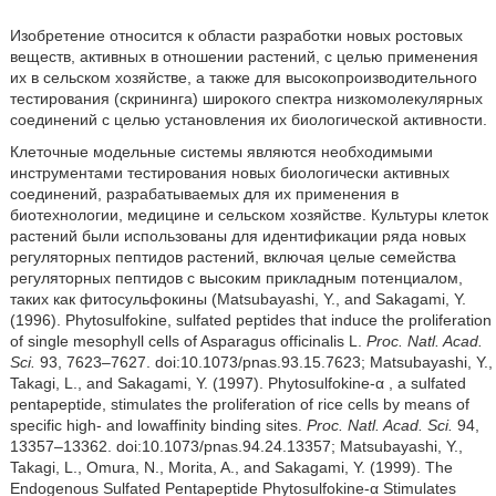
Изобретение относится к области разработки новых ростовых
веществ, активных в отношении растений, с целью применения
их в сельском хозяйстве, а также для высокопроизводительного
тестирования (скрининга) широкого спектра низкомолекулярных
соединений с целью установления их биологической активности.
Клеточные модельные системы являются необходимыми
инструментами тестирования новых биологически активных
соединений, разрабатываемых для их применения в
биотехнологии, медицине и сельском хозяйстве. Культуры клеток
растений были использованы для идентификации ряда новых
регуляторных пептидов растений, включая целые семейства
регуляторных пептидов с высоким прикладным потенциалом,
таких как фитосульфокины (Matsubayashi, Y., and Sakagami, Y.
(1996). Phytosulfokine, sulfated peptides that induce the proliferation
of single mesophyll cells of Asparagus officinalis L.
Proc. Natl. Acad.
Sci.
93, 7623–7627. doi:10.1073/pnas.93.15.7623; Matsubayashi, Y.,
Takagi, L., and Sakagami, Y. (1997). Phytosulfokine-α , a sulfated
pentapeptide, stimulates the proliferation of rice cells by means of
specific high- and lowaffinity binding sites.
Proc. Natl. Acad. Sci.
94,
13357–13362. doi:10.1073/pnas.94.24.13357; Matsubayashi, Y.,
Takagi, L., Omura, N., Morita, A., and Sakagami, Y. (1999). The
Endogenous Sulfated Pentapeptide Phytosulfokine-α Stimulates