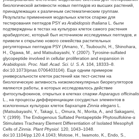
биологической активности новых пептидов из высших растений,
принадлежащих к различным систематическим группам.
Результаты применения модельных клеток спаржи для
тестирования пептидов PSY из
Arabidopsis thaliana
L. были
подтверждены в тестах на культурах клеток самого растения
арабидопсис, который был источником исследуемых пептидов, и
привели к открытию нового семейства растительных
регуляторных пептидов PSY (Amano, Y., Tsubouchi, H., Shinohara,
H., Ogawa, M., and Matsubayashi, Y. (2007). Tyrosine-sulfated
glycopeptide involved in cellular proliferation and expansion in
Arabidopsis
.
Proc. Natl. Acad. Sci. U. S. A.
104, 18333–8.
doi:10.1073/pnas.0706403104). Еще одним примером
универсальности клеток растений как тест-систем на
биологическую активность низкомолекулярных биорегуляторов
являются работы, в которых исследовалось действие
фитосульфокинов, открытых в клетках спаржи
Asparagus officinalis
L., на процессы дифференциации сосудистых элементов в
ксилогенных культурах клеток бархатцев
Zinnia elegans
L.
(Matsubayashi, Y., Takagi, L., Omura, N., Morita, A., and Sakagami,
Y. (1999). The Endogenous Sulfated Pentapeptide Phytosulfokine-α
Stimulates Tracheary Element Differentiation of Isolated Mesophyll
Cells of
Zinnia
.
Plant Physiol.
120, 1043–1048.
doi:10.1104/pp.120.4.1043; Motose, H., Iwamoto, K., Endo, S.,