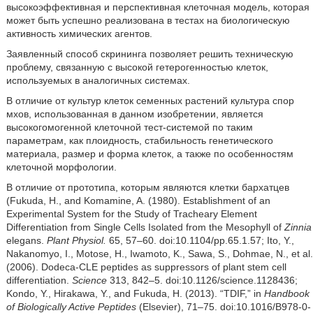
высокоэффективная и перспективная клеточная модель, которая
может быть успешно реализована в тестах на биологическую
активность химических агентов.
Заявленный способ скрининга позволяет решить техническую
проблему, связанную с высокой гетерогенностью клеток,
используемых в аналогичных системах.
В отличие от культур клеток семенных растений культура спор
мхов, использованная в данном изобретении, является
высокогомогенной клеточной тест-системой по таким
параметрам, как плоидность, стабильность генетического
материала, размер и форма клеток, а также по особенностям
клеточной морфологии.
В отличие от прототипа, которым являются клетки бархатцев
(Fukuda, H., and Komamine, A. (1980). Establishment of an
Experimental System for the Study of Tracheary Element
Differentiation from Single Cells Isolated from the Mesophyll of
Zinnia
elegans.
Plant Physiol.
65, 57–60. doi:10.1104/pp.65.1.57; Ito, Y.,
Nakanomyo, I., Motose, H., Iwamoto, K., Sawa, S., Dohmae, N., et al.
(2006). Dodeca-CLE peptides as suppressors of plant stem cell
differentiation.
Science
313, 842–5. doi:10.1126/science.1128436;
Kondo, Y., Hirakawa, Y., and Fukuda, H. (2013). “TDIF,” in
Handbook
of Biologically Active Peptides
(Elsevier), 71–75. doi:10.1016/B978-0-