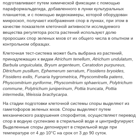
подготавливают путем химической фиксации с помощью
параформальдегида, добавленного в лунки культуральных
планшетов, и с помощью видеокамеры, которой оборудован
микроскоп, получают изображения спор в лунках, при этом в
качестве показателя клеточной активности исследуемого
вещества регулятора роста растений используют долю
проросших спор зеленых мхов от их общего числа в опытном и
контрольном образцах.
Клеточная тест-система может быть выбрана из растений,
принадлежащих к видам
Atrichum tenellum
,
Atrichum undulatum
,
Barbula unguiculata, Bryum argenteum, Ceratodon
purpureus,
Ditrichum pusillum, Ephemerum serratum, Fissidens bryoides,
Fissidens exilis,
Funaria hygrometrica, Physcomitrella patens
,
Physcomitrium pyriforme
,
Physcomitrium
sphaericum
,
Polytrichum
commune
,
Polytrichum juniperinum
,
Pottia truncata
,
Pottia
intermedia
,
Weissia brachycarpa
.
На стадии подготовки клеточной системы споры выделяют из
гаметофоров зеленых мхов. Споры выделяют путем
механического разрушения спорофитов, осуществляют перевод
спор в водную суспензию в стерильной воде и центрифугируют.
Выделенные споры депонируют в стерильной воде при
температуре от 4 до 10°С на срок от 3 до 90 суток.