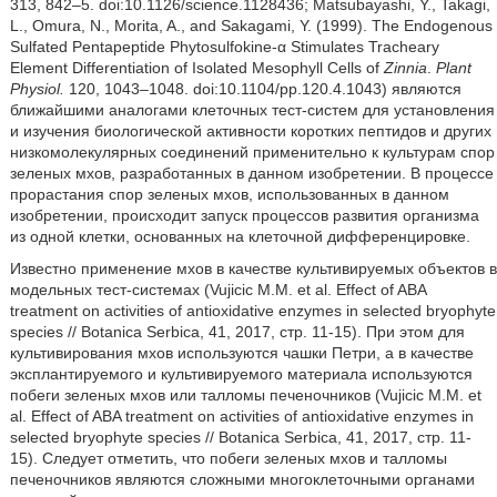
313, 842–5. doi:10.1126/science.1128436; Matsubayashi, Y., Takagi,
L., Omura, N., Morita, A., and Sakagami, Y. (1999). The Endogenous
Sulfated Pentapeptide Phytosulfokine-α Stimulates Tracheary
Element Differentiation of Isolated Mesophyll Cells of
Zinnia
.
Plant
Physiol.
120, 1043–1048. doi:10.1104/pp.120.4.1043) являются
ближайшими аналогами клеточных тест-систем для установления
и изучения биологической активности коротких пептидов и других
низкомолекулярных соединений применительно к культурам спор
зеленых мхов, разработанных в данном изобретении. В процессе
прорастания спор зеленых мхов, использованных в данном
изобретении, происходит запуск процессов развития организма
из одной клетки, основанных на клеточной дифференцировке.
Известно применение мхов в качестве культивируемых объектов в
модельных тест-системах (Vujicic М.М. et al. Effect of ABA
treatment on activities of antioxidative enzymes in selected bryophyte
species // Botanica Serbica, 41, 2017, стр. 11-15). При этом для
культивирования мхов используются чашки Петри, а в качестве
эксплантируемого и культивируемого материала используются
побеги зеленых мхов или талломы печеночников (Vujicic М.М. et
al. Effect of ABA treatment on activities of antioxidative enzymes in
selected bryophyte species // Botanica Serbica, 41, 2017, стр. 11-
15). Следует отметить, что побеги зеленых мхов и талломы
печеночников являются сложными многоклеточными органами