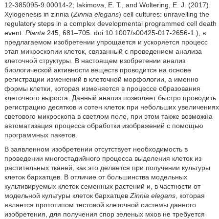
12-385095-9.00014-2; Iakimova, E. T., and Woltering, E. J. (2017).
Xylogenesis in zinnia (
Zinnia elegans
) cell cultures: unravelling the
regulatory steps in a complex developmental programmed cell death
event.
Planta
245, 681–705. doi:10.1007/s00425-017-2656-1.), в
предлагаемом изобретении упрощается и ускоряется процесс
этап микроскопии клеток, связанный с проведением анализа
клеточной структуры. В настоящем изобретении анализ
биологической активности веществ проводится на основе
регистрации изменений в клеточной морфологии, а именно
формы клетки, которая изменяется в процессе образования
клеточного выроста. Данный анализ позволяет быстро проводить
регистрацию десятков и сотен клеток при небольших увеличениях
светового микроскопа в светлом поле, при этом также возможна
автоматизация процесса обработки изображений с помощью
программных пакетов.
В заявленном изобретении отсутствует необходимость в
проведении многостадийного процесса выделения клеток из
растительных тканей, как это делается при получении культуры
клеток бархатцев. В отличие от большинства модельных
культивируемых клеток семенных растений и, в частности от
модельной культуры клеток бархатцев
Zinnia elegans
, которая
является прототипом тестовой клеточной системы данного
изобретения, для получения спор зеленых мхов не требуется