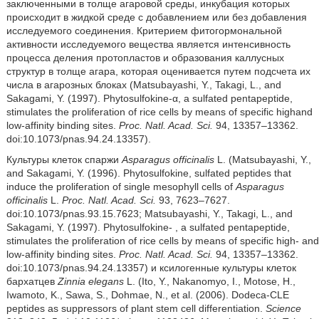
заключенными в толще агаровой среды, инкубация которых
происходит в жидкой среде с добавлением или без добавления
исследуемого соединения. Критерием фитогормональной
активности исследуемого вещества является интенсивность
процесса деления протопластов и образования каллусных
структур в толще агара, которая оценивается путем подсчета их
числа в агарозных блоках (Matsubayashi, Y., Takagi, L., and
Sakagami, Y. (1997). Phytosulfokine-α, a sulfated pentapeptide,
stimulates the proliferation of rice cells by means of specific highand
low-affinity binding sites.
Proc. Natl. Acad. Sci.
94, 13357–13362.
doi:10.1073/pnas.94.24.13357).
Культуры клеток спаржи
Asparagus officinalis
L. (Matsubayashi, Y.,
and Sakagami, Y. (1996). Phytosulfokine, sulfated peptides that
induce the proliferation of single mesophyll cells of
Asparagus
officinalis
L.
Proc. Natl. Acad. Sci.
93, 7623–7627.
doi:10.1073/pnas.93.15.7623; Matsubayashi, Y., Takagi, L., and
Sakagami, Y. (1997). Phytosulfokine- , a sulfated pentapeptide,
stimulates the proliferation of rice cells by means of specific high- and
low-affinity binding sites.
Proc. Natl. Acad. Sci.
94, 13357–13362.
doi:10.1073/pnas.94.24.13357) и ксилогенные культуры клеток
бархатцев
Zinnia
elegans
L. (Ito, Y., Nakanomyo, I., Motose, H.,
Iwamoto, K., Sawa, S., Dohmae, N., et al. (2006). Dodeca-CLE
peptides as suppressors of plant stem cell differentiation.
Science