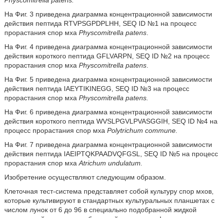
Physcomitrella patens.
На Фиг. 3 приведена диаграмма концентрационной зависимости
действия пептида RTVPSGPDPLHH, SEQ ID №1 на процесс
прорастания спор мха
Physcomitrella patens
.
На Фиг. 4 приведена диаграмма концентрационной зависимости
действия короткого пептида GFLVARPN, SEQ ID №2 на процесс
прорастания спор мха
Physcomitrella patens
.
На Фиг. 5 приведена диаграмма концентрационной зависимости
действия пептида IAEYTIKINEGG, SEQ ID №3 на процесс
прорастания спор мха
Physcomitrella
patens.
На Фиг. 6 приведена диаграмма концентрационной зависимости
действия короткого пептида WVSLPGVLPVASGGIH, SEQ ID №4 на
процесс прорастания спор мха
Polytrichum commune.
На Фиг. 7 приведена диаграмма концентрационной зависимости
действия пептида IAEIPTQKPAADVQFGSL, SEQ ID №5 на процесс
прорастания спор мха
Atrichum undulatum.
Изобретение осуществляют следующим образом.
Клеточная тест-система представляет собой культуру спор мхов,
которые культивируют в стандартных культуральных планшетах с
числом лунок от 6 до 96 в специально подобранной жидкой