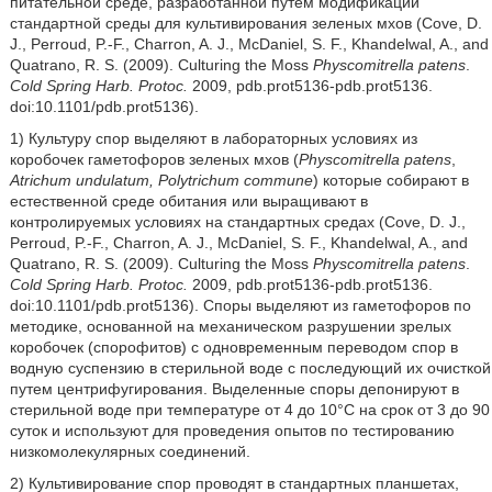
питательной среде, разработанной путем модификации
стандартной среды для культивирования зеленых мхов (Cove, D.
J., Perroud, P.-F., Charron, A. J., McDaniel, S. F., Khandelwal, A., and
Quatrano, R. S. (2009). Culturing the Moss
Physcomitrella patens
.
Cold Spring Harb. Protoc.
2009, pdb.prot5136-pdb.prot5136.
doi:10.1101/pdb.prot5136).
1) Культуру спор выделяют в лабораторных условиях из
коробочек гаметофоров зеленых мхов (
Physcomitrella patens
,
Atrichum undulatum, Polytrichum
commune
) которые собирают в
естественной среде обитания или выращивают в
контролируемых условиях на стандартных средах (Cove, D. J.,
Perroud, P.-F., Charron, A. J., McDaniel, S. F., Khandelwal, A., and
Quatrano, R. S. (2009). Culturing the Moss
Physcomitrella patens
.
Cold Spring Harb. Protoc.
2009, pdb.prot5136-pdb.prot5136.
doi:10.1101/pdb.prot5136). Споры выделяют из гаметофоров по
методике, основанной на механическом разрушении зрелых
коробочек (спорофитов) с одновременным переводом спор в
водную суспензию в стерильной воде с последующий их очисткой
путем центрифугирования. Выделенные споры депонируют в
стерильной воде при температуре от 4 до 10°С на срок от 3 до 90
суток и используют для проведения опытов по тестированию
низкомолекулярных соединений.
2) Культивирование спор проводят в стандартных планшетах,