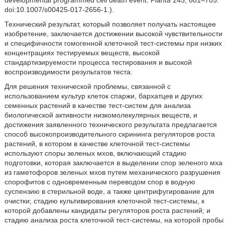
developmental programmed cell death event.
Planta
245, 681–705.
doi:10.1007/s00425-017-2656-1.).
Технический результат, который позволяет получать настоящее
изобретение, заключается достижении высокой чувствительности
и специфичности гомогенной клеточной тест-системы при низких
концентрациях тестируемых веществ, высокой
стандартизируемости процесса тестирования и высокой
воспроизводимости результатов теста.
Для решения технической проблемы, связанной с
использованием культур клеток спаржи, бархатцев и других
семенных растений в качестве тест-систем для анализа
биологической активности низкомолекулярных веществ, и
достижения заявленного технического результата предлагается
способ высокопроизводительного скрининга регуляторов роста
растений, в котором в качестве клеточной тест-системы
используют споры зеленых мхов, включающий стадию
подготовки, которая заключается в выделении спор зеленого мха
из гаметофоров зеленых мхов путем механического разрушения
спорофитов с одновременным переводом спор в водную
суспензию в стерильной воде, а также центрифугирование для
очистки; стадию культивирования клеточной тест-системы, к
которой добавлены кандидаты регуляторов роста растений; и
стадию анализа роста клеточной тест-системы, на которой пробы