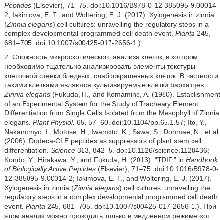
Peptides
(Elsevier), 71–75. doi:10.1016/B978-0-12-385095-9.00014-
2; Iakimova, E. T., and Woltering, E. J. (2017). Xylogenesis in zinnia
(
Zinnia elegans
) cell cultures: unravelling the regulatory steps in a
complex developmental programmed cell death event.
Planta
245,
681–705. doi:10.1007/s00425-017-2656-1.).
2. Сложность микроскопического анализа клеток, в котором
необходимо тщательно анализировать элементы текстуры
клеточной стенки бледных, слабоокрашенных клеток. В частности
такими клетками являются культивируемые клетки бархатцев
Zinnia elegans
(Fukuda, H., and Komamine, A. (1980). Establishment
of an Experimental System for the Study of Tracheary Element
Differentiation from Single Cells Isolated from the Mesophyll of Zinnia
elegans.
Plant Physiol.
65, 57–60. doi:10.1104/pp.65.1.57; Ito, Y.,
Nakanomyo, I., Motose, H., Iwamoto, K., Sawa, S., Dohmae, N., et al.
(2006). Dodeca-CLE peptides as suppressors of plant stem cell
differentiation.
Science
313, 842–5. doi:10.1126/science.1128436;
Kondo, Y., Hirakawa, Y., and Fukuda, H. (2013). “TDIF,” in
Handbook
of Biologically Active Peptides
(Elsevier), 71–75. doi:10.1016/B978-0-
12-385095-9.00014-2; Iakimova, E. T., and Woltering, E. J. (2017).
Xylogenesis in zinnia (
Zinnia elegans
) cell cultures: unravelling the
regulatory steps in a complex developmental programmed cell death
event.
Planta
245, 681–705. doi:10.1007/s00425-017-2656-1.). При
этом анализ можно проводить только в медленном режиме «от