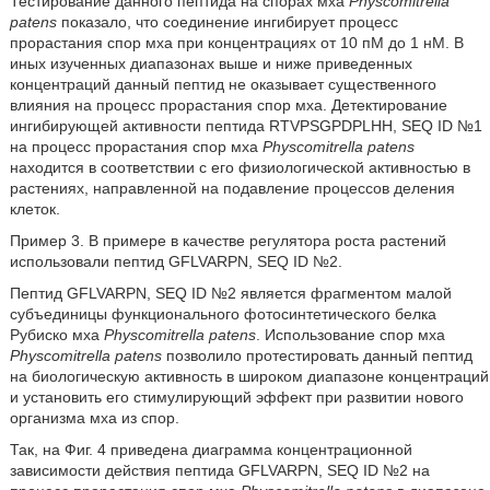
Тестирование данного пептида на спорах мха
Physcomitrella
patens
показало, что соединение ингибирует процесс
прорастания спор мха при концентрациях от 10 пМ до 1 нМ. В
иных изученных диапазонах выше и ниже приведенных
концентраций данный пептид не оказывает существенного
влияния на процесс прорастания спор мха. Детектирование
ингибирующей активности пептида RTVPSGPDPLHH, SEQ ID №1
на процесс прорастания спор мха
Physcomitrella patens
находится в соответствии с его физиологической активностью в
растениях, направленной на подавление процессов деления
клеток.
Пример 3. В примере в качестве регулятора роста растений
использовали пептид GFLVARPN, SEQ ID №2.
Пептид GFLVARPN, SEQ ID №2 является фрагментом малой
субъединицы функционального фотосинтетического белка
Рубиско мха
Physcomitrella patens
. Использование спор мха
Physcomitrella patens
позволило протестировать данный пептид
на биологическую активность в широком диапазоне концентраций
и установить его стимулирующий эффект при развитии нового
организма мха из спор.
Так, на Фиг. 4 приведена диаграмма концентрационной
зависимости действия пептида GFLVARPN, SEQ ID №2 на