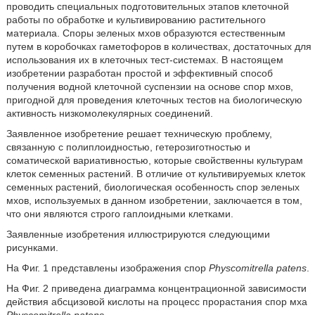
проводить специальных подготовительных этапов клеточной
работы по обработке и культивированию растительного
материала. Споры зеленых мхов образуются естественным
путем в коробочках гаметофоров в количествах, достаточных для
использования их в клеточных тест-системах. В настоящем
изобретении разработан простой и эффективный способ
получения водной клеточной суспензии на основе спор мхов,
пригодной для проведения клеточных тестов на биологическую
активность низкомолекулярных соединений.
Заявленное изобретение решает техническую проблему,
связанную с полиплоидностью, гетерозиготностью и
соматической вариативностью, которые свойственны культурам
клеток семенных растений. В отличие от культивируемых клеток
семенных растений, биологическая особенность спор зеленых
мхов, используемых в данном изобретении, заключается в том,
что они являются строго гаплоидными клетками.
Заявленные изобретения иллюстрируются следующими
рисунками.
На Фиг. 1 представлены изображения спор
Physcomitrella patens
.
На Фиг. 2 приведена диаграмма концентрационной зависимости
действия абсцизовой кислоты на процесс прорастания спор мха