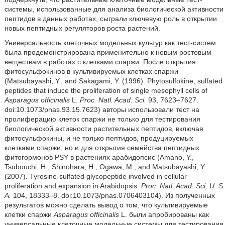
системы, использованные для анализа биологической активности
пептидов в данных работах, сыграли ключевую роль в открытии
новых пептидных регуляторов роста растений.
Универсальность клеточных модельных культур как тест-систем
была продемонстрирована применительно к новым ростовым
веществам в работах с клетками спаржи. После открытия
фитосульфокинов в культивируемых клетках спаржи
(Matsubayashi, Y., and Sakagami, Y. (1996). Phytosulfokine, sulfated
peptides that induce the proliferation of single mesophyll cells of
Asparagus officinalis
L.
Proc. Natl. Acad.
Sci.
93, 7623–7627.
doi:10.1073/pnas.93.15.7623) авторы использовали тест на
пролиферацию клеток спаржи не только для тестирования
биологической активности растительных пептидов, включая
фитосульфокины, и не только пептидов, продуцируемых
клетками спаржи, но и для открытия семейства пептидных
фитогормонов PSY в растениях арабидопсис (Amano, Y.,
Tsubouchi, H., Shinohara, H., Ogawa, M., and Matsubayashi, Y.
(2007). Tyrosine-sulfated glycopeptide involved in cellular
proliferation and expansion in Arabidopsis.
Proc. Natl. Acad. Sci. U. S.
A.
104, 18333–8. doi:10.1073/pnas.0706403104). Из полученных
результатов можно сделать вывод о том, что культивируемые
клетки спаржи
Asparagus officinalis
L. были апробированы как
универсальные клеточные модельные системы для тестирования