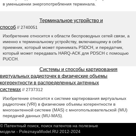
в уменьшении энергопотребления терминала.
Терминальное устройство и
способ
// 2740051
Изобретение относится к области беспроводных сетей связи, а
именно к терминальному устройству, включающему в себя
приемник, который может принимать PSDCH, и передатчик,
который может передавать HARQ-ACK для PDSCH с помощью
PUCCH.
Системы и способы картирования
виртуальных радиоточек в физические объемы
когерентности в распределенных антенных
системах
// 2737312
Изобретение относится к системе картирования виртуальных
радиоточек (VRI) в физические объемы когерентности в
многоантенной системе (MAS) с многопользовательской (MU)
передачей данных (MU-MAS).
© Патентный поиск, поиск патентов на полезные
модели - PoleznayaModel.RU 2012-2024