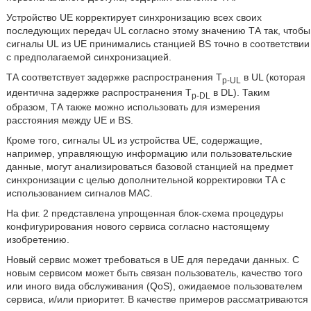
Устройство UE корректирует синхронизацию всех своих
последующих передач UL согласно этому значению ТА так, чтобы
сигналы UL из UE принимались станцией BS точно в соответствии
с предполагаемой синхронизацией.
ТА соответствует задержке распространения T
в UL (которая
p-UL
идентична задержке распространения T
в DL). Таким
p-DL
образом, ТА также можно использовать для измерения
расстояния между UE и BS.
Кроме того, сигналы UL из устройства UE, содержащие,
например, управляющую информацию или пользовательские
данные, могут анализироваться базовой станцией на предмет
синхронизации с целью дополнительной корректировки ТА с
использованием сигналов MAC.
На фиг. 2 представлена упрощенная блок-схема процедуры
конфигурирования нового сервиса согласно настоящему
изобретению.
Новый сервис может требоваться в UE для передачи данных. С
новым сервисом может быть связан пользователь, качество того
или иного вида обслуживания (QoS), ожидаемое пользователем
сервиса, и/или приоритет. В качестве примеров рассматриваются