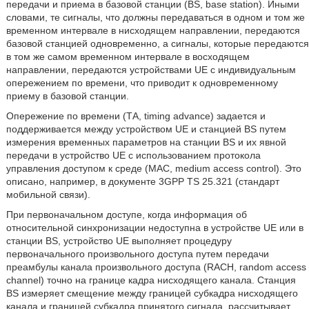
передачи и приема в базовой станции (BS, base station). Иными
словами, те сигналы, что должны передаваться в одном и том же
временном интервале в нисходящем направлении, передаются
базовой станцией одновременно, а сигналы, которые передаются
в том же самом временном интервале в восходящем
направлении, передаются устройствами UE с индивидуальным
опережением по времени, что приводит к одновременному
приему в базовой станции.
Опережение по времени (ТА, timing advance) задается и
поддерживается между устройством UE и станцией BS путем
измерения временных параметров на станции BS и их явной
передачи в устройство UE с использованием протокола
управления доступом к среде (MAC, medium access control). Это
описано, например, в документе 3GPP TS 25.321 (стандарт
мобильной связи).
При первоначальном доступе, когда информация об
относительной синхронизации недоступна в устройстве UE или в
станции BS, устройство UE выполняет процедуру
первоначального произвольного доступа путем передачи
преамбулы канала произвольного доступа (RACH, random access
channel) точно на границе кадра нисходящего канала. Станция
BS измеряет смещение между границей субкадра нисходящего
канала и границей субкадра принятого сигнала, рассчитывает