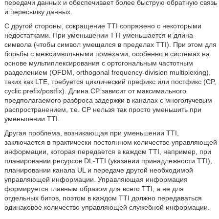
передачи данных и обеспечивает более быструю обратную связь
и пересылку данных.
С другой стороны, сокращение TTI сопряжено с некоторыми
недостатками. При уменьшении TTI уменьшается и длина
символа (чтобы символ умещался в пределах TTI). При этом для
борьбы с межсимвольными помехами, особенно в системах на
основе мультиплексирования с ортогональным частотным
разделением (OFDM, orthogonal frequency-division multiplexing),
таких как LTE, требуется циклический префикс или постфикс (CP,
cyclic prefix/postfix). Длина CP зависит от максимального
предполагаемого разброса задержки в каналах с многолучевым
распространением, т.е. CP нельзя так просто уменьшить при
уменьшении TTI.
Другая проблема, возникающая при уменьшении TTI,
заключается в практически постоянном количестве управляющей
информации, которая передается в каждом TTI, например, при
планировании ресурсов DL-TTI (указании принадлежности TTI),
планировании канала UL и передаче другой необходимой
управляющей информации. Управляющая информация
формируется главным образом для всего TTI, а не для
отдельных битов, поэтом в каждом TTI должно передаваться
одинаковое количество управляющей служебной информации.