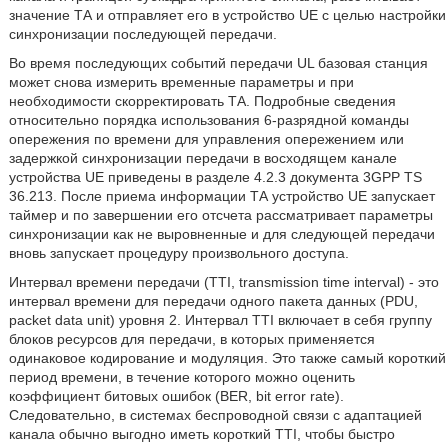
значение ТА и отправляет его в устройство UE с целью настройки
синхронизации последующей передачи.
Во время последующих событий передачи UL базовая станция
может снова измерить временные параметры и при
необходимости скорректировать ТА. Подробные сведения
относительно порядка использования 6-разрядной команды
опережения по времени для управления опережением или
задержкой синхронизации передачи в восходящем канале
устройства UE приведены в разделе 4.2.3 документа 3GPP TS
36.213. После приема информации ТА устройство UE запускает
таймер и по завершении его отсчета рассматривает параметры
синхронизации как не выровненные и для следующей передачи
вновь запускает процедуру произвольного доступа.
Интервал времени передачи (TTI, transmission time interval) - это
интервал времени для передачи одного пакета данных (PDU,
packet data unit) уровня 2. Интервал TTI включает в себя группу
блоков ресурсов для передачи, в которых применяется
одинаковое кодирование и модуляция. Это также самый короткий
период времени, в течение которого можно оценить
коэффициент битовых ошибок (BER, bit error rate).
Следовательно, в системах беспроводной связи с адаптацией
канала обычно выгодно иметь короткий TTI, чтобы быстро