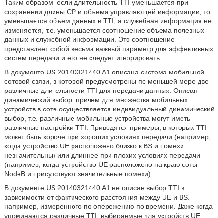
Таким образом, если длительность TTI уменьшается при
сохранении длины CP и объема управляющей информации, то
уменьшается объем данных в TTI, а служебная информация не
изменяется, т.е. уменьшается соотношение объема полезных
данных и служебной информации. Это соотношение
представляет собой весьма важный параметр для эффективных
систем передачи и его не следует игнорировать.
В документе US 20140321440 A1 описана система мобильной
сотовой связи, в которой предусмотрены по меньшей мере две
различные длительности TTI для передачи данных. Описан
динамический выбор, причем для множества мобильных
устройств в соте осуществляется индивидуальный динамический
выбор, т.е. различные мобильные устройства могут иметь
различные настройки TTI. Приводятся примеры, в которых TTI
может быть короче при хороших условиях передачи (например,
когда устройство UE расположено близко к BS и помехи
незначительны) или длиннее при плохих условиях передачи
(например, когда устройство UE расположено на краю соты
NodeB и присутствуют значительные помехи).
В документе US 20140321440 A1 не описан выбор TTI в
зависимости от фактического расстояния между UE и BS,
например, измеренного по опережению по времени. Даже когда
упоминаются различные TTI, выбираемые для устройств UE,