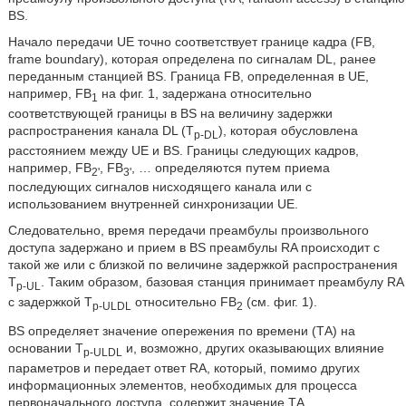
BS.
Начало передачи UE точно соответствует границе кадра (FB,
frame boundary), которая определена по сигналам DL, ранее
переданным станцией BS. Граница FB, определенная в UE,
например, FB
на фиг. 1, задержана относительно
1
соответствующей границы в BS на величину задержки
распространения канала DL (T
), которая обусловлена
p-DL
расстоянием между UE и BS. Границы следующих кадров,
например, FB
, FB
, … определяются путем приема
2'
3'
последующих сигналов нисходящего канала или с
использованием внутренней синхронизации UE.
Следовательно, время передачи преамбулы произвольного
доступа задержано и прием в BS преамбулы RA происходит с
такой же или с близкой по величине задержкой распространения
Т
. Таким образом, базовая станция принимает преамбулу RA
p-UL
с задержкой T
относительно FB
(см. фиг. 1).
p-ULDL
2
BS определяет значение опережения по времени (ТА) на
основании T
и, возможно, других оказывающих влияние
p-ULDL
параметров и передает ответ RA, который, помимо других
информационных элементов, необходимых для процесса
первоначального доступа, содержит значение ТА.