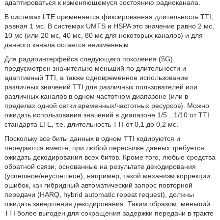
адаптироваться к изменяющемуся состоянию радиоканала.
В системах LTE применяется фиксированная длительность TTI,
равная 1 мс. В системах UMTS и HSPA это значение равно 2 мс,
10 мс (или 20 мс, 40 мс, 80 мс для некоторых каналов) и для
данного канала остается неизменным.
Для радиоинтерфейса следующего поколения (5G)
предусмотрен значительно меньший по длительности и
адаптивный TTI, а также одновременное использование
различных значений TTI для различных пользователей или
различных каналов в одном частотном диапазоне (или в
пределах одной сетки временных/частотных ресурсов). Можно
ожидать использования значений в диапазоне 1/5…1/10 от TTI
стандарта LTE, т.е. длительность TTI от 0,1 до 0,2 мс.
Поскольку все биты данных в одном TTI кодируются и
передаются вместе, при любой пересылке данных требуется
ожидать декодирования всех битов. Кроме того, любые средства
обратной связи, основанные на результате декодирования
(успешное/неуспешное), например, такой механизм коррекции
ошибок, как гибридный автоматический запрос повторной
передачи (HARQ, hybrid automatic repeat request), должны
ожидать завершения декодирования. Таким образом, меньший
TTI более выгоден для сокращения задержки передачи в тракте