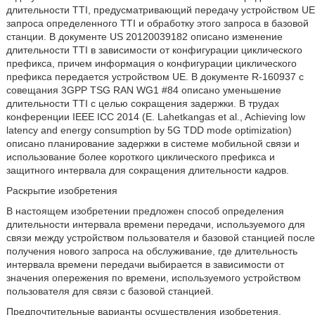
длительности TTI, предусматривающий передачу устройством UE
запроса определенного TTI и обработку этого запроса в базовой
станции. В документе US 20120039182 описано изменение
длительности TTI в зависимости от конфигурации циклического
префикса, причем информация о конфигурации циклического
префикса передается устройством UE. В документе R-160937 с
совещания 3GPP TSG RAN WG1 #84 описано уменьшение
длительности TTI с целью сокращения задержки. В трудах
конференции IEEE ICC 2014 (Е. Lahetkangas et al., Achieving low
latency and energy consumption by 5G TDD mode optimization)
описано планирование задержки в системе мобильной связи и
использование более короткого циклического префикса и
защитного интервала для сокращения длительности кадров.
Раскрытие изобретения
В настоящем изобретении предложен способ определения
длительности интервала времени передачи, используемого для
связи между устройством пользователя и базовой станцией после
получения нового запроса на обслуживание, где длительность
интервала времени передачи выбирается в зависимости от
значения опережения по времени, используемого устройством
пользователя для связи с базовой станцией.
Предпочтительные варианты осуществления изобретения,