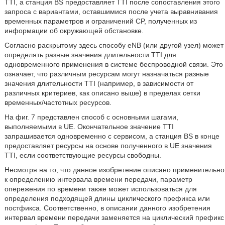
TTI, а станция BS предоставляет TTI после сопоставления этого
запроса с вариантами, оставшимися после учета выравнивания
временных параметров и ограничений CP, полученных из
информации об окружающей обстановке.
Согласно раскрытому здесь способу eNB (или другой узел) может
определять разные значения длительности TTI для
одновременного применения в системе беспроводной связи. Это
означает, что различным ресурсам могут назначаться разные
значения длительности TTI (например, в зависимости от
различных критериев, как описано выше) в пределах сетки
временных/частотных ресурсов.
На фиг. 7 представлен способ с основными шагами,
выполняемыми в UE. Окончательное значение TTI
запрашивается одновременно с сервисом, а станция BS в конце
предоставляет ресурсы на основе полученного в UE значения
TTI, если соответствующие ресурсы свободны.
Несмотря на то, что данное изобретение описано применительно
к определению интервала времени передачи, параметр
опережения по времени также может использоваться для
определения подходящей длины циклического префикса или
постфикса. Соответственно, в описании данного изобретения
интервал времени передачи заменяется на циклический префикс