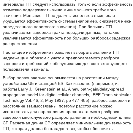
интервалы TTI следует использовать, только если эффективность
возможно поддерживать выше минимального требуемого
значения. Меньшие TTI не должны использоваться, если
ухудшается эффективность системы (например, снижается ниже
определенного порогового значения). При больших TTI
увеличивается задержка тракта передачи данных, но также
увеличивается эффективность при больших разбросах задержки
распространения.
Настоящее изобретение позволяет выбирать значение TTI
надлежащим образом с учетом предполагаемого разброса
задержки и требований к обслуживанию для соответствующего
пользователя и канала.
Выбор первоначально основывается на расстоянии между
устройством UE и станцией BS. Как известно (например, из
работы Larry J., Greenstein et al., A new path-gain/delay-spread
propagation model for digital cellular channels, IEEE Trans Vehicular
Technology Vol. 46, 2, May 1997, pp 477-485), разброс задержки и
расстояние взаимосвязаны, поэтому расстояние можно
использовать для определения предполагаемого разброса
задержки многолучевого распространения и необходимой длины
СР. Расчетная длина CP определяет минимальную длительность
TTI, которая должна быть задана так, чтобы обеспечить