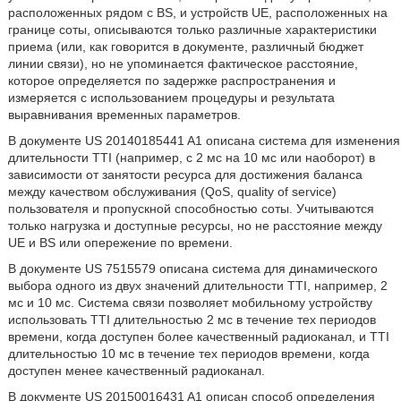
расположенных рядом с BS, и устройств UE, расположенных на
границе соты, описываются только различные характеристики
приема (или, как говорится в документе, различный бюджет
линии связи), но не упоминается фактическое расстояние,
которое определяется по задержке распространения и
измеряется с использованием процедуры и результата
выравнивания временных параметров.
В документе US 20140185441 A1 описана система для изменения
длительности TTI (например, с 2 мс на 10 мс или наоборот) в
зависимости от занятости ресурса для достижения баланса
между качеством обслуживания (QoS, quality of service)
пользователя и пропускной способностью соты. Учитываются
только нагрузка и доступные ресурсы, но не расстояние между
UE и BS или опережение по времени.
В документе US 7515579 описана система для динамического
выбора одного из двух значений длительности TTI, например, 2
мс и 10 мс. Система связи позволяет мобильному устройству
использовать TTI длительностью 2 мс в течение тех периодов
времени, когда доступен более качественный радиоканал, и TTI
длительностью 10 мс в течение тех периодов времени, когда
доступен менее качественный радиоканал.
В документе US 20150016431 A1 описан способ определения