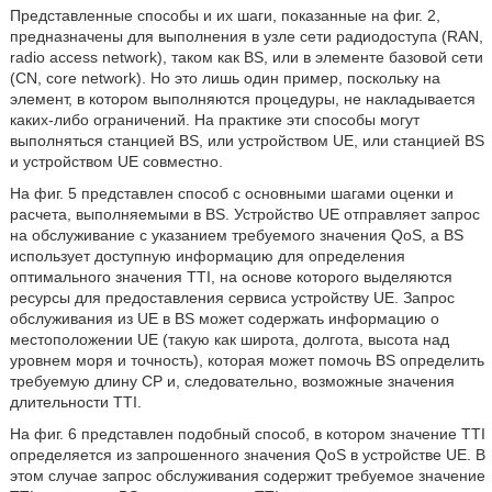
Представленные способы и их шаги, показанные на фиг. 2,
предназначены для выполнения в узле сети радиодоступа (RAN,
radio access network), таком как BS, или в элементе базовой сети
(CN, core network). Но это лишь один пример, поскольку на
элемент, в котором выполняются процедуры, не накладывается
каких-либо ограничений. На практике эти способы могут
выполняться станцией BS, или устройством UE, или станцией BS
и устройством UE совместно.
На фиг. 5 представлен способ с основными шагами оценки и
расчета, выполняемыми в BS. Устройство UE отправляет запрос
на обслуживание с указанием требуемого значения QoS, a BS
использует доступную информацию для определения
оптимального значения TTI, на основе которого выделяются
ресурсы для предоставления сервиса устройству UE. Запрос
обслуживания из UE в BS может содержать информацию о
местоположении UE (такую как широта, долгота, высота над
уровнем моря и точность), которая может помочь BS определить
требуемую длину CP и, следовательно, возможные значения
длительности TTI.
На фиг. 6 представлен подобный способ, в котором значение TTI
определяется из запрошенного значения QoS в устройстве UE. В
этом случае запрос обслуживания содержит требуемое значение