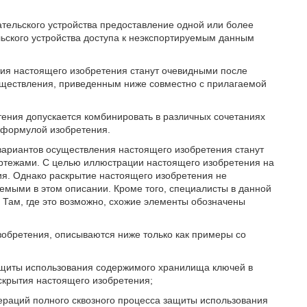
ательского устройства предоставление одной или более
ьского устройства доступа к неэкспортируемым данным
тия настоящего изобретения станут очевидными после
ществления, приведенным ниже совместно с прилагаемой
тения допускается комбинировать в различных сочетаниях
 формулой изобретения.
риантов осуществления настоящего изобретения станут
ртежами. С целью иллюстрации настоящего изобретения на
ия. Однако раскрытие настоящего изобретения не
емыми в этом описании. Кроме того, специалисты в данной
 Там, где это возможно, схожие элементы обозначены
обретения, описываются ниже только как примеры со
защиты использования содержимого хранилища ключей в
аскрытия настоящего изобретения;
ераций полного сквозного процесса защиты использования