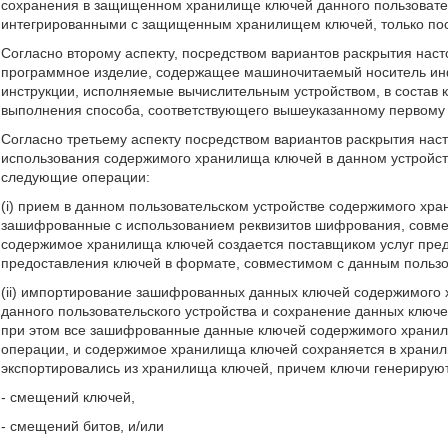
сохранения в защищенном хранилище ключей данного пользователь
интегрированными с защищенным хранилищем ключей, только пос
Согласно второму аспекту, посредством вариантов раскрытия нас
программное изделие, содержащее машиночитаемый носитель ин
инструкции, исполняемые вычислительным устройством, в состав 
выполнения способа, соответствующего вышеуказанному первому 
Согласно третьему аспекту посредством вариантов раскрытия нас
использования содержимого хранилища ключей в данном устройст
следующие операции:
(i) прием в данном пользовательском устройстве содержимого хр
зашифрованные с использованием реквизитов шифрования, совмес
содержимое хранилища ключей создается поставщиком услуг пред
предоставления ключей в формате, совместимом с данным пользо
(ii) импортирование зашифрованных данных ключей содержимог
данного пользовательского устройства и сохранение данных клю
при этом все зашифрованные данные ключей содержимого хранил
операции, и содержимое хранилища ключей сохраняется в хранил
экспортировались из хранилища ключей, причем ключи генерирую
- смещений ключей,
- смещений битов, и/или