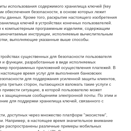
щиты использования содержимого хранилища ключей (key
мам обеспечения безопасности, в основе которых лежит
иты данных. Кроме того, раскрытие настоящего изобретения
ранилища ключей в устройствах конечных пользователей.
тся к компьютерным программным изделиям, содержащим
шиночитаемые инструкции, исполняемые вычислительным
аботки, выполняющие указанные выше способы.
устройствах существенных для безопасности пользователя
и и функции, разработанные в виде исполняемых
ример программных приложений осуществления платежей. В
 настоящее время услуг для выполнения банковских
безопасности для поддержания усиленной защиты клиентов,
па третьих сторон, пытающихся взломать такие услуги с
о привести ситуацию, в которой пользователю может
па к защищенным сообщениям электронной почты. По этим и
ние для поддержки хранилища ключей, связанного с
ти, доступных через множество платформ "экосистем",
и. Например, в настоящее время значительное внимание
мире распространены различные примеры мобильных