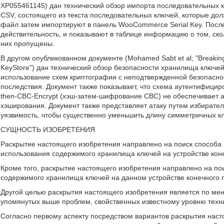
XP055461145) дан технический обзор импорта последовательных 
CSV, состоящего из текста последовательных ключей, которые до
файл затем импортируют в панель WooCommerce Serial Key. Пос
действительность, и показывают в таблице информацию о том, ско
них пропущены.
В другом опубликованном документе (Mohamed Sabt et al; "Breaking in
KeyStore") дан технический обзор безопасности хранилища ключей 
использование схем криптографии с неподтвержденной безопасно
последствия. Документ также показывает, что схема аутентифициро
then-CBC-Encrypt (хэш-затем-шифрование СВС) не обеспечивает а
хэширования. Документ также представляет атаку путем избирател
уязвимость, чтобы существенно уменьшить длину симметричных 
СУЩНОСТЬ ИЗОБРЕТЕНИЯ
Раскрытие настоящего изобретения направлено на поиск способа
использования содержимого хранилища ключей на устройстве коне
Кроме того, раскрытие настоящего изобретения направлено на по
содержимого хранилища ключей на данном устройстве конечного 
Другой целью раскрытия настоящего изобретения является по ме
упомянутых выше проблем, свойственных известному уровню техн
Согласно первому аспекту посредством вариантов раскрытия нас