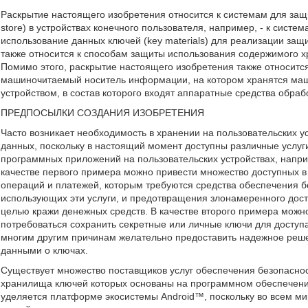
Раскрытие настоящего изобретения относится к системам для за
store) в устройствах конечного пользователя, например, - к систе
использование данных ключей (key materials) для реализации защ
также относится к способам защиты использования содержимого х
Помимо этого, раскрытие настоящего изобретения также относи
машиночитаемый носитель информации, на котором хранятся ма
устройством, в состав которого входят аппаратные средства обр
ПРЕДПОСЫЛКИ СОЗДАНИЯ ИЗОБРЕТЕНИЯ
Часто возникает необходимость в хранении на пользовательских 
данных, поскольку в настоящий момент доступны различные услуг
программных приложений на пользовательских устройствах, нап
качестве первого примера можно привести множество доступных в
операций и платежей, которым требуются средства обеспечения 
использующих эти услуги, и предотвращения злонамеренного досту
целью кражи денежных средств. В качестве второго примера можн
потребоваться сохранить секретные или личные ключи для досту
многим другим причинам желательно предоставить надежное реше
данными о ключах.
Существует множество поставщиков услуг обеспечения безопаснос
хранилища ключей которых основаны на программном обеспечени
уделяется платформе экосистемы Android™, поскольку во всем 