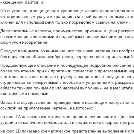
- смещений байтов; и
(iii) внутренне, в защищенном хранилище ключей данного пользов
интегрированным услугам хранилища ключей данного пользовател
ключей для использования только посредством ссылок на ключи.
Дополнительные аспекты, преимущества, признаки и цели раскры
ознакомления с чертежами и подробным описанием примеров осу
формулой изобретения.
Следует принимать во внимание, что признаки настоящего изобре
без нарушения объема изобретения, определенного прилагаемой
Предшествующее описание и последующее подробное описание ва
более понятными при их прочтении совместно с прилагаемыми че
чертежах показаны типовые структуры вариантов его осуществлен
ограничивается конкретными способами и устройствами, раскрыва
области техники понимают, что чертежи выполнены не в масштабе.
идентичными номерами.
Варианты осуществления, приведенные в настоящем раскрытии из
ссылкой на прилагаемые чертежи, на которых:
на фиг. 1А показано схематическое представление системы для 
устройстве конечного пользователя в соответствии с вариантом р
на фиг. 1В показано схематическое представление выполнения оп