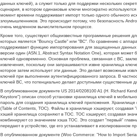
данных ключей), а служит только для поддержки нескольких секре
сценария, в котором одинаковые ключи многократно используются
момент времени поддерживает импорт только одного обычного исх
злоумышленников. Это происходит потому, что безопасность And
очень медленном вычислительном процессе.
Кроме того, существуют общеизвестные программные решения дл
которых является "Bouncy Castle" или "ВС". По сравнению с аппа
поддерживает функцию импортирования для защищенных данных к
версии один (ASN.1, Abstract Syntax Notation One), которая може
ключей одновременно. Основная проблема, связанная с ВС, заклю
извлечения, поскольку они запрашиваются извне хранилища ключ
которое затем использует эти данные. Это делает возможным из
ключей при выполнении аутентифицированного запроса. В частно
ключей ВС, что потенциально делает доступными существенные д
В опубликованном документе US 2014/0208100 A1 (Н. Richard Kendall
Keystore") описан способ установки хранилища ключей в мобильн
пароль для создания хранилища ключей приложения. Хранилище к
(Table of Contents, ТОС). Файлы в хранилище хэшируют, создавая
хэшей хранилища сохраняют в ТОС. ТОС хэшируют, создавая знач
комбинируют со значением хэша ТОС. Это создает "первый" глав
передают в устройство, где его устанавливают в изолированном п
В опубликованном документе (Woo Commerce: "How to Import Serial Ke