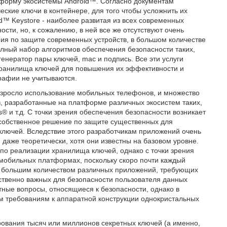
тформу экосистемы Android™. Согласно документам
еские ключи в контейнере, для того чтобы усложнить их
id™ Keystore - наиболее развитая из всех современных
ости, но, к сожалению, в ней все же отсутствуют очень
я по защите современных устройств, в большом количестве
олный набор алгоритмов обеспечения безопасности таких,
генератор пары ключей, mac и подпись. Все эти услуги
хранилища ключей для повышения их эффективности и
графии не учитываются.
возросло использование мобильных телефонов, и множество
, разработанные на платформе различных экосистем таких,
® и т.д. С точки зрения обеспечения безопасности возникает
о собственное решение по защите существенных для
лючей. Вследствие этого разработчикам приложений очень
 даже теоретически, хотя они известны на базовом уровне.
по реализации хранилища ключей, однако с точки зрения
мобильных платформах, поскольку скоро почти каждый
о большим количеством различных приложений, требующих
твенно важных для безопасности пользователя данных
тные вопросы, относящиеся к безопасности, однако в
м требованиям к аппаратной конструкции однокристальных
рования тысяч или миллионов секретных ключей (а именно,