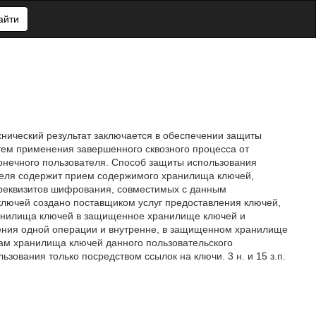
айти
хнический результат заключается в обеспечении защиты
тем применения завершенного сквозного процесса от
конечного пользователя. Способ защиты использования
теля содержит прием содержимого хранилища ключей,
реквизитов шифрования, совместимых с данным
ключей создано поставщиком услуг предоставления ключей,
анилища ключей в защищенное хранилище ключей и
ения одной операции и внутренне, в защищенном хранилище
гам хранилища ключей данного пользовательского
зования только посредством ссылок на ключи. 3 н. и 15 з.п.