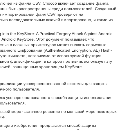
ключей из файла CSV. Способ включает создание файла
лжны быть распространены среди пользователей. Созданный
ле импортирования файл CSV проверяют на
лько последовательных ключей импортировано, и какие из
to the KeyStore: A Practical Forgery Attack Against Android
Android KeyStore. Этот документ показывает, что
стью в сложных архитектурах может вызвать серьезные
ванного шифрования (Authenticated Encryption, АЕ) Hash-
утентичности, независимо от используемой функции
ьной фальсификации, в которой противник использует эту
ключей, защищенных хранилищем KeyStore.
 реализации усовершенствованной системы для защиты
чного пользователя.
иск усовершенствованного способа защиты использования
пользователя.
ньшей мере частичное решение по меньшей мере некоторых
ики.
тоящего изобретения предлагается способ защиты