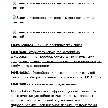
H04W12/0023
- Техника электрической связи
H04L9/30
- открытого ключа, т.е. алгоритма
шифрования, не преобразуемого вычислительными
средствами, и шифровальных ключей пользователей, не
требующих секретности
H04L9/0861
- Устройство для секретной или скрытой
связи (способы расширения спектра вообще H04B 1/69)
H04L9/08
- с ключевым распределением
G06F21/45
- Обработка цифровых данных с помощью
электрических устройств (вычислительные машины, в
которых часть вычислений осуществляется
гидравлическими или пневматическими устройствами