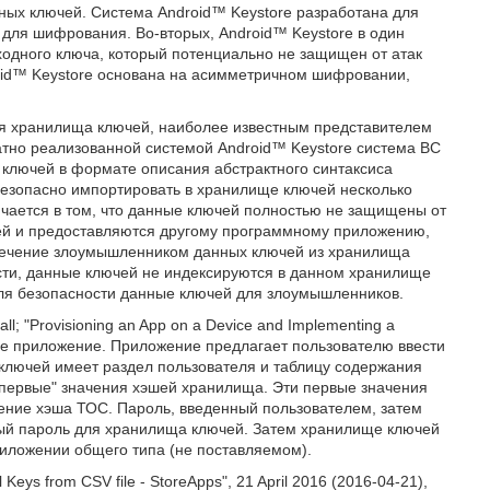
тных ключей. Система Android™ Keystore разработана для
 для шифрования. Во-вторых, Android™ Keystore в один
одного ключа, который потенциально не защищен от атак
roid™ Keystore основана на асимметричном шифровании,
я хранилища ключей, наиболее известным представителем
ратно реализованной системой Android™ Keystore система ВС
лючей в формате описания абстрактного синтаксиса
т безопасно импортировать в хранилище ключей несколько
чается в том, что данные ключей полностью не защищены от
ей и предоставляются другому программному приложению,
влечение злоумышленником данных ключей из хранилища
сти, данные ключей не индексируются в данном хранилище
ля безопасности данные ключей для злоумышленников.
; "Provisioning an App on a Device and Implementing a
ое приложение. Приложение предлагает пользователю ввести
лючей имеет раздел пользователя и таблицу содержания
 "первые" значения хэшей хранилища. Эти первые значения
ение хэша ТОС. Пароль, введенный пользователем, затем
ный пароль для хранилища ключей. Затем хранилище ключей
риложении общего типа (не поставляемом).
ys from CSV file - StoreApps", 21 April 2016 (2016-04-21),