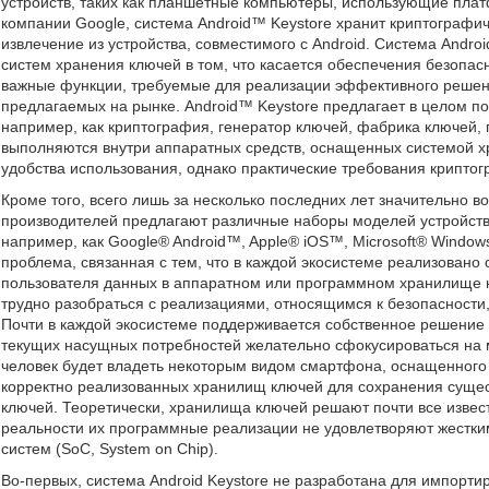
устройств, таких как планшетные компьютеры, использующие пла
компании Google, система Android™ Keystore хранит криптографич
извлечение из устройства, совместимого с Android. Система Andro
систем хранения ключей в том, что касается обеспечения безопасн
важные функции, требуемые для реализации эффективного решени
предлагаемых на рынке. Android™ Keystore предлагает в целом п
например, как криптография, генератор ключей, фабрика ключей, 
выполняются внутри аппаратных средств, оснащенных системой 
удобства использования, однако практические требования крипто
Кроме того, всего лишь за несколько последних лет значительно 
производителей предлагают различные наборы моделей устройств
например, как Google® Android™, Apple® iOS™, Microsoft® Windows
проблема, связанная с тем, что в каждой экосистеме реализован
пользователя данных в аппаратном или программном хранилище к
трудно разобраться с реализациями, относящимся к безопасности,
Почти в каждой экосистеме поддерживается собственное решение 
текущих насущных потребностей желательно сфокусироваться на 
человек будет владеть некоторым видом смартфона, оснащенног
корректно реализованных хранилищ ключей для сохранения сущес
ключей. Теоретически, хранилища ключей решают почти все извес
реальности их программные реализации не удовлетворяют жестки
систем (SoC, System on Chip).
Во-первых, система Android Keystore не разработана для импорти