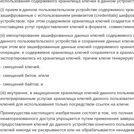
использования содержимого хранилища ключей в данном устройст
(i) прием в данном пользовательском устройстве содержимого хр
зашифрованные с использованием реквизитов (credentials) шифр
устройством, при этом содержимое хранилища ключей создается 
поставщика услуг предоставления ключей в формате, совместимо
(ii) импортирование зашифрованных данных ключей содержимог
данного пользовательского устройства и сохранение данных клю
при этом все зашифрованные данные ключей содержимого хранил
операции, и содержимое хранилища ключей сохраняется в хранил
экспортировались из хранилища ключей, причем ключи генерирую
- смещений ключей,
- смещений битов, и/или
- смещений байтов; и
(iii) внутренне, в защищенном хранилище ключей данного пользов
интегрированным услугам хранилища ключей данного пользовател
ключей для использования только посредством ссылок на ключи.
Преимущества настоящего изобретения состоят в том, что полна
неавторизованного доступа упрощается путем применения заверше
предоставления ключей до данного устройства конечного пользов
ключей никогда не раскрываются или не обрабатываются ненадеж