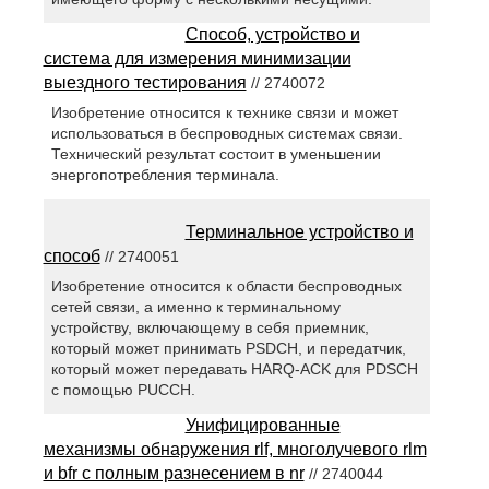
Способ, устройство и
система для измерения минимизации
выездного тестирования
// 2740072
Изобретение относится к технике связи и может
использоваться в беспроводных системах связи.
Технический результат состоит в уменьшении
энергопотребления терминала.
Терминальное устройство и
способ
// 2740051
Изобретение относится к области беспроводных
сетей связи, а именно к терминальному
устройству, включающему в себя приемник,
который может принимать PSDCH, и передатчик,
который может передавать HARQ-ACK для PDSCH
с помощью PUCCH.
Унифицированные
механизмы обнаружения rlf, многолучевого rlm
и bfr с полным разнесением в nr
// 2740044