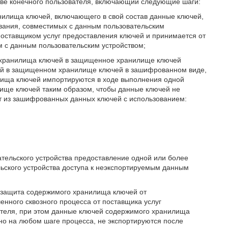
ве конечного пользователя, включающий следующие шаги:
анилища ключей, включающего в свой состав данные ключей,
ования, совместимых с данным пользовательским
поставщиком услуг предоставления ключей и принимается от
м с данным пользовательским устройством;
о хранилища ключей в защищенное хранилище ключей
чей в защищенном хранилище ключей в зашифрованном виде,
ища ключей импортируются в ходе выполнения одной
ище ключей таким образом, чтобы данные ключей не
т из зашифрованных данных ключей с использованием:
ательского устройства предоставление одной или более
ьского устройства доступа к неэкспортируемым данным
я защита содержимого хранилища ключей от
нного сквозного процесса от поставщика услуг
ателя, при этом данные ключей содержимого хранилища
но на любом шаге процесса, не экспортируются после