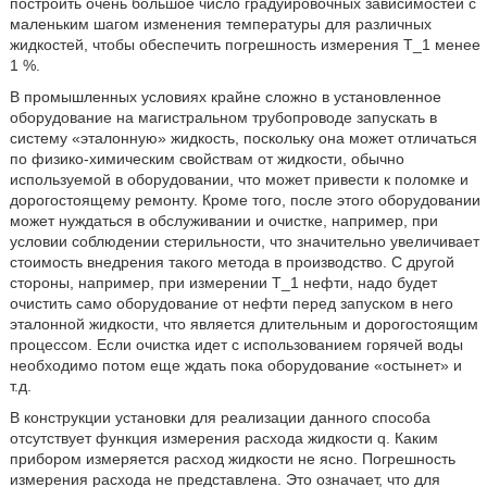
построить очень большое число градуировочных зависимостей с
маленьким шагом изменения температуры для различных
жидкостей, чтобы обеспечить погрешность измерения Т_1 менее
1 %.
В промышленных условиях крайне сложно в установленное
оборудование на магистральном трубопроводе запускать в
систему «эталонную» жидкость, поскольку она может отличаться
по физико-химическим свойствам от жидкости, обычно
используемой в оборудовании, что может привести к поломке и
дорогостоящему ремонту. Кроме того, после этого оборудовании
может нуждаться в обслуживании и очистке, например, при
условии соблюдении стерильности, что значительно увеличивает
стоимость внедрения такого метода в производство. С другой
стороны, например, при измерении Т_1 нефти, надо будет
очистить само оборудование от нефти перед запуском в него
эталонной жидкости, что является длительным и дорогостоящим
процессом. Если очистка идет с использованием горячей воды
необходимо потом еще ждать пока оборудование «остынет» и
т.д.
В конструкции установки для реализации данного способа
отсутствует функция измерения расхода жидкости q. Каким
прибором измеряется расход жидкости не ясно. Погрешность
измерения расхода не представлена. Это означает, что для