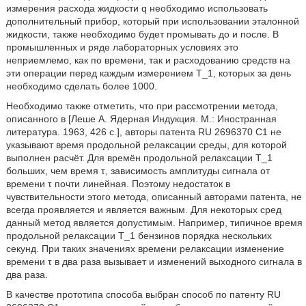
измерения расхода жидкости q необходимо использовать
дополнительный прибор, который при использовании эталонной
жидкости, также необходимо будет промывать до и после. В
промышленных и ряде лабораторных условиях это
неприемлемо, как по времени, так и расходованию средств на
эти операции перед каждым измерением T_1, которых за день
необходимо сделать более 1000.
Необходимо также отметить, что при рассмотрении метода,
описанного в [Леше А. Ядерная Индукция. М.: Иностранная
литература. 1963, 426 с.], авторы патента RU 2696370 C1 не
указывают время продольной релаксации среды, для которой
выполнен расчёт. Для времён продольной релаксации Т_1
больших, чем время τ, зависимость амплитуды сигнала от
времени τ почти линейная. Поэтому недостаток в
чувствительности этого метода, описанный авторами патента, не
всегда проявляется и является важным. Для некоторых сред
данный метод является допустимым. Например, типичное время
продольной релаксации Т_1 бензинов порядка нескольких
секунд. При таких значениях времени релаксации изменение
времени τ в два раза вызывает и изменений выходного сигнала в
два раза.
В качестве прототипа способа выбран способ по патенту RU