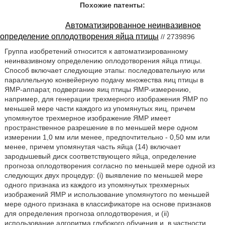
Похожие патенты:
Автоматизированное неинвазивное
определение оплодотворения яйца птицы
// 2739896
Группа изобретений относится к автоматизированному
неинвазивному определению оплодотворения яйца птицы.
Способ включает следующие этапы: последовательную или
параллельную конвейерную подачу множества яиц птицы в
ЯМР-аппарат, подвергание яиц птицы ЯМР-измерению,
например, для генерации трехмерного изображения ЯМР по
меньшей мере части каждого из упомянутых яиц, причем
упомянутое трехмерное изображение ЯМР имеет
пространственное разрешение в по меньшей мере одном
измерении 1,0 мм или менее, предпочтительно - 0,50 мм или
менее, причем упомянутая часть яйца (14) включает
зародышевый диск соответствующего яйца, определение
прогноза оплодотворения согласно по меньшей мере одной из
следующих двух процедур: (i) выявление по меньшей мере
одного признака из каждого из упомянутых трехмерных
изображений ЯМР и использование упомянутого по меньшей
мере одного признака в классификаторе на основе признаков
для определения прогноза оплодотворения, и (ii)
использование алгоритма глубокого обучения и, в частности,