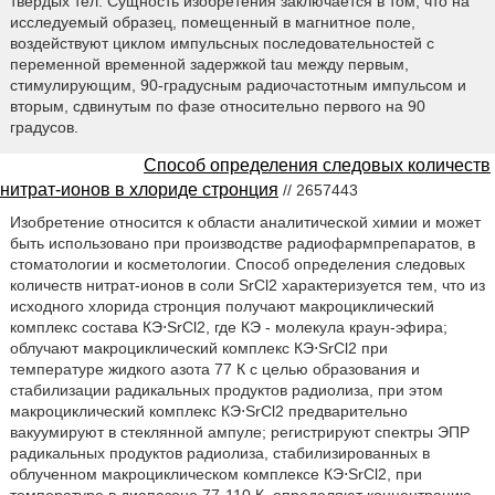
твердых тел. Сущность изобретения заключается в том, что на
исследуемый образец, помещенный в магнитное поле,
воздействуют циклом импульсных последовательностей с
переменной временной задержкой tau между первым,
стимулирующим, 90-градусным радиочастотным импульсом и
вторым, сдвинутым по фазе относительно первого на 90
градусов.
Способ определения следовых количеств
нитрат-ионов в хлориде стронция
// 2657443
Изобретение относится к области аналитической химии и может
быть использовано при производстве радиофармпрепаратов, в
стоматологии и косметологии. Способ определения следовых
количеств нитрат-ионов в соли SrCl2 характеризуется тем, что из
исходного хлорида стронция получают макроциклический
комплекс состава КЭ⋅SrCl2, где КЭ - молекула краун-эфира;
облучают макроциклический комплекс КЭ⋅SrCl2 при
температуре жидкого азота 77 К с целью образования и
стабилизации радикальных продуктов радиолиза, при этом
макроциклический комплекс КЭ⋅SrCl2 предварительно
вакуумируют в стеклянной ампуле; регистрируют спектры ЭПР
радикальных продуктов радиолиза, стабилизированных в
облученном макроциклическом комплексе КЭ⋅SrCl2, при
температуре в диапазоне 77-110 К, определяют концентрацию