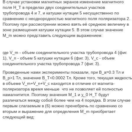
В случае установки магнитных экранов изменение магнитного
поля H_T в пределах двух соединительных участков
трубопровода 4 и 7, и катушки нутации 5 несущественно по
сравнению с неоднородностью магнитного поля поляризатора 2.
Поэтому при рассмотрении можно взять её среднюю величину в
зоне размещения катушки нутации 5. В этом случае значение
M_m можно представить следующим выражением:
где V_m - объем соединительного участка трубопровода 4 (фиг.
1), V_n - объем 5 катушки нутации 6 (фиг. 3), V_c - объем
соединительного участка трубопровода 7 (фиг. 3).
Проведенные нами эксперименты показали, при B_a≈0.3 Тл и
B_p>1 Тл, значение B_T<0.0002 Тл. Кроме того, текущая жидкость
в объеме V_m+V_n+V_c находится в отличие от магнита-
поляризатора время меньше
что не позволяет ей полностью
намагнитится. Поэтому значения M_1 и χ_0 H_T будут
различаться между собой более чем на 4 порядка. В этом случае
первым слагаемым в (6) можно пренебречь по сравнению со
вторым и выражение для определения M_m приобретает
следующий вид: