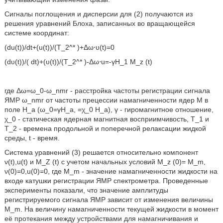
Сигналы поглощения и дисперсии для (2) получаются из
решения уравнений Блоха, записанных во вращающейся
системе координат:
(du(t))/dt+(u(t))/(T_2^* )+Δω⋅υ(t)=0
(dυ(t))/( dt)+(υ(t))/(T_2^* )-Δω⋅u=-γH_1 M_z (t)
где Δω=ω_0-ω_nmr - расстройка частоты регистрации сигнала
ЯМР ω_nmr от частоты прецессии намагниченности ядер M в
поле H_a (ω_0=γH_a, =χ_0 H_a), γ - гиромагнитное отношение,
χ_0 - статическая ядерная магнитная восприимчивость, T_1 и
T_2 - времена продольной и поперечной релаксации жидкой
среды, t - время.
Система уравнений (3) решается относительно компонент
ν(t),u(t) и M_Z (t) с учетом начальных условий M_z (0)= M_m,
ν(0)=0,u(0)=0, где M_m - значение намагниченности жидкости на
входе катушки регистрации ЯМР спектрометра. Проведенные
эксперименты показали, что значение амплитуды
регистрируемого сигнала ЯМР зависит от изменения величины
M_m. На величину намагниченности текущей жидкости в момент
её протекания между устройствами для намагничивания и