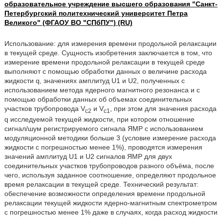
образовательное учреждение высшего образования "Санкт-
Петербургский политехнический университет Петра
Великого" (ФГАОУ ВО "СПбПУ") (RU)
Использование: для измерения времени продольной релаксации
в текущей среде. Сущность изобретения заключается в том, что
измерение времени продольной релаксации в текущей среде
выполняют с помощью обработки данных о величине расхода
жидкости q, значениях амплитуд U1 и U2, полученных с
использованием метода ядерного магнитного резонанса и с
помощью обработки данных об объемах соединительных
участков трубопровода V
и V
, при этом для значения расхода
c2
c1
q исследуемой текущей жидкости, при котором отношение
сигнал/шум регистрируемого сигнала ЯМР с использованием
модуляционной методики больше 3 (условие измерение расхода
жидкости с погрешностью менее 1%), проводятся измерения
значений амплитуд U1 и U2 сигналов ЯМР для двух
соединительных участков трубопроводов разного объёма, после
чего, используя заданное соотношение, определяют продольное
время релаксации в текущей среде. Технический результат:
обеспечение возможности определения времени продольной
релаксации текущей жидкости ядерно-магнитным спектрометром
с погрешностью менее 1% даже в случаях, когда расход жидкости