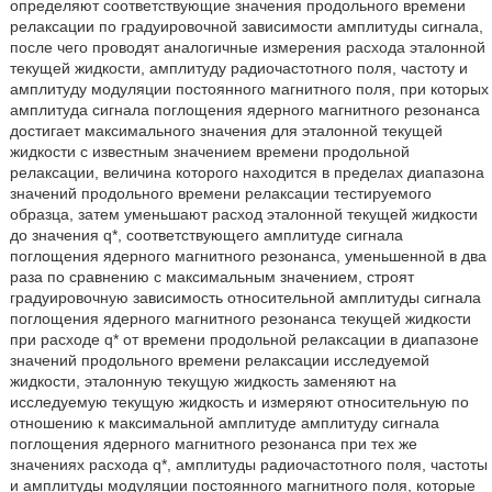
определяют соответствующие значения продольного времени
релаксации по градуировочной зависимости амплитуды сигнала,
после чего проводят аналогичные измерения расхода эталонной
текущей жидкости, амплитуду радиочастотного поля, частоту и
амплитуду модуляции постоянного магнитного поля, при которых
амплитуда сигнала поглощения ядерного магнитного резонанса
достигает максимального значения для эталонной текущей
жидкости с известным значением времени продольной
релаксации, величина которого находится в пределах диапазона
значений продольного времени релаксации тестируемого
образца, затем уменьшают расход эталонной текущей жидкости
до значения q*, соответствующего амплитуде сигнала
поглощения ядерного магнитного резонанса, уменьшенной в два
раза по сравнению с максимальным значением, строят
градуировочную зависимость относительной амплитуды сигнала
поглощения ядерного магнитного резонанса текущей жидкости
при расходе q* от времени продольной релаксации в диапазоне
значений продольного времени релаксации исследуемой
жидкости, эталонную текущую жидкость заменяют на
исследуемую текущую жидкость и измеряют относительную по
отношению к максимальной амплитуде амплитуду сигнала
поглощения ядерного магнитного резонанса при тех же
значениях расхода q*, амплитуды радиочастотного поля, частоты
и амплитуды модуляции постоянного магнитного поля, которые