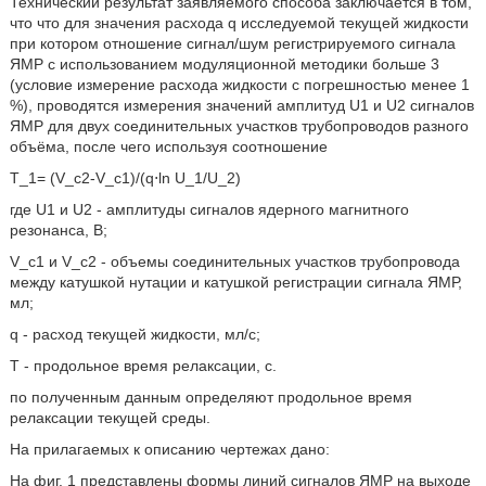
Технический результат заявляемого способа заключается в том,
что что для значения расхода q исследуемой текущей жидкости
при котором отношение сигнал/шум регистрируемого сигнала
ЯМР с использованием модуляционной методики больше 3
(условие измерение расхода жидкости с погрешностью менее 1
%), проводятся измерения значений амплитуд U1 и U2 сигналов
ЯМР для двух соединительных участков трубопроводов разного
объёма, после чего используя соотношение
T_1= (V_c2-V_c1)/(q⋅ln U_1/U_2)
где U1 и U2 - амплитуды сигналов ядерного магнитного
резонанса, В;
V_c1 и V_c2 - объемы соединительных участков трубопровода
между катушкой нутации и катушкой регистрации сигнала ЯМР,
мл;
q - расход текущей жидкости, мл/c;
Т - продольное время релаксации, с.
по полученным данным определяют продольное время
релаксации текущей среды.
На прилагаемых к описанию чертежах дано:
На фиг. 1 представлены формы линий сигналов ЯМР на выходе