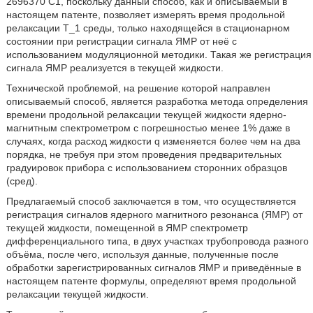
2696370 C1, поскольку данный способ, как и описываемый в
настоящем патенте, позволяет измерять время продольной
релаксации T_1 среды, только находящейся в стационарном
состоянии при регистрации сигнала ЯМР от неё с
использованием модуляционной методики. Такая же регистрация
сигнала ЯМР реализуется в текущей жидкости.
Технической проблемой, на решение которой направлен
описываемый способ, является разработка метода определения
времени продольной релаксации текущей жидкости ядерно-
магнитным спектрометром с погрешностью менее 1% даже в
случаях, когда расход жидкости q изменяется более чем на два
порядка, не требуя при этом проведения предварительных
градуировок прибора с использованием сторонних образцов
(сред).
Предлагаемый способ заключается в том, что осуществляется
регистрация сигналов ядерного магнитного резонанса (ЯМР) от
текущей жидкости, помещенной в ЯМР спектрометр
дифференциального типа, в двух участках трубопровода разного
объёма, после чего, используя данные, полученные после
обработки зарегистрированных сигналов ЯМР и приведённые в
настоящем патенте формулы, определяют время продольной
релаксации текущей жидкости.