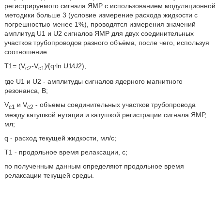
регистрируемого сигнала ЯМР с использованием модуляционной
методики больше 3 (условие измерение расхода жидкости с
погрешностью менее 1%), проводятся измерения значений
амплитуд U1 и U2 сигналов ЯМР для двух соединительных
участков трубопроводов разного объёма, после чего, используя
соотношение
T1= (V
-V
)⁄(q⋅ln U1⁄U2),
c2
c1
где U1 и U2 - амплитуды сигналов ядерного магнитного
резонанса, В;
V
и V
- объемы соединительных участков трубопровода
c1
c2
между катушкой нутации и катушкой регистрации сигнала ЯМР,
мл;
q - расход текущей жидкости, мл/c;
T1 - продольное время релаксации, с;
по полученным данным определяют продольное время
релаксации текущей среды.