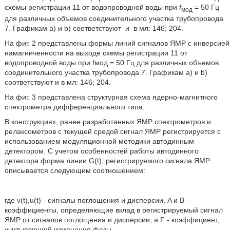
схемы регистрации 11 от водопроводной воды при
f
= 50 Гц
мод
для различных объемов соединительного участка трубопровода
7. Графикам a) и b) соответствуют
и
в мл: 146; 204.
На фиг. 2 представлены формы линий сигналов ЯМР с инверсией
намагниченности на выходе схемы регистрации 11 от
водопроводной воды при fмод = 50 Гц для различных объемов
соединительного участка трубопровода 7. Графикам a) и b)
соответствуют и в мл: 146; 204.
На фиг. 3 представлена структурная схема ядерно-магнитного
спектрометра дифференциального типа.
В конструкциях, ранее разработанных ЯМР спектрометров и
релаксометров с текущей средой сигнал ЯМР регистрируется с
использованием модуляционной методики автодинным
детектором. С учетом особенностей работы автодинного
детектора форма линии G(t), регистрируемого сигнала ЯМР
описывается следующим соотношением:
где ν(t),u(t) - сигналы поглощения и дисперсии, A и B -
коэффициенты, определяющие вклад в регистрируемый сигнал
ЯМР от сигналов поглощения и дисперсии, а F - коэффициент,
учитывающий изменения фазы.