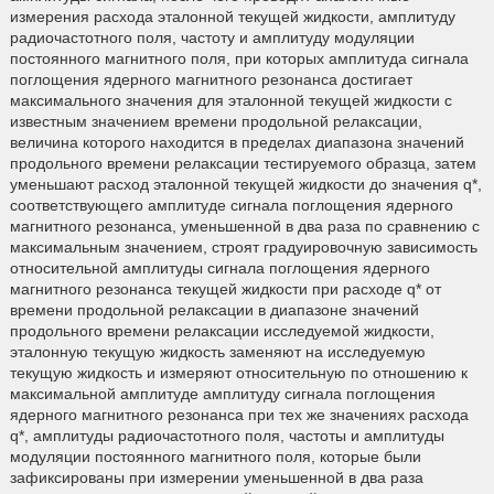
измерения расхода эталонной текущей жидкости, амплитуду
радиочастотного поля, частоту и амплитуду модуляции
постоянного магнитного поля, при которых амплитуда сигнала
поглощения ядерного магнитного резонанса достигает
максимального значения для эталонной текущей жидкости с
известным значением времени продольной релаксации,
величина которого находится в пределах диапазона значений
продольного времени релаксации тестируемого образца, затем
уменьшают расход эталонной текущей жидкости до значения q*,
соответствующего амплитуде сигнала поглощения ядерного
магнитного резонанса, уменьшенной в два раза по сравнению с
максимальным значением, строят градуировочную зависимость
относительной амплитуды сигнала поглощения ядерного
магнитного резонанса текущей жидкости при расходе q* от
времени продольной релаксации в диапазоне значений
продольного времени релаксации исследуемой жидкости,
эталонную текущую жидкость заменяют на исследуемую
текущую жидкость и измеряют относительную по отношению к
максимальной амплитуде амплитуду сигнала поглощения
ядерного магнитного резонанса при тех же значениях расхода
q*, амплитуды радиочастотного поля, частоты и амплитуды
модуляции постоянного магнитного поля, которые были
зафиксированы при измерении уменьшенной в два раза