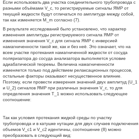
Если использовать два участка соединительного трубопровода с
разными объёмами V_c, то регистрируемые сигналы ЯМР от
текущей жидкости будут отличаться по амплитуде между собой,
так как изменяется M_m согласно (7).
В результате исследований было установлено, что характер
изменения амплитуды регистрируемого сигнала ЯМР от
изменения значения V_c для сигнала ЯМР с инверсией
намагниченности такой же, как и без неё. Это означает, что на
всем участке протекания намагниченной жидкости от сосуда
поляризатора до сосуда анализатора выполняется условие
адиабатической теоремы. Величина намагниченности
изменяется только под действием релаксационных процессов,
остальные факторы оказывают несущественное влияние.
Поэтому, если провести измерения значений двух амплитуд (U_1
и U_2) сигналов ЯМР при различных значения V_c, то для
определения значения T_1 можно использовать следующее
соотношение:
Так как условия протекания жидкой среды по участку
трубопровода и в катушке нутации для двух случаев подключения
объемов V_c1 и V_c2 идентичны, соотношение (8) можно
преобразовать в следующий вид: