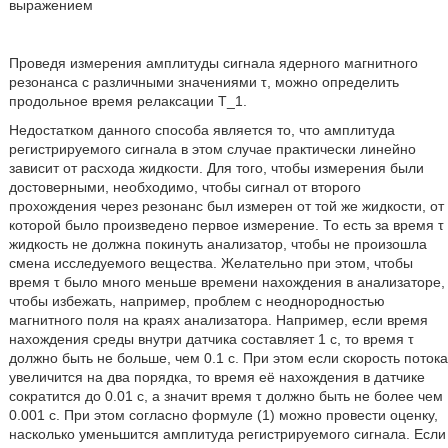
выражением
Проведя измерения амплитуды сигнала ядерного магнитного
резонанса с различными значениями τ, можно определить
продольное время релаксации T_1.
Недостатком данного способа является то, что амплитуда
регистрируемого сигнала в этом случае практически линейно
зависит от расхода жидкости. Для того, чтобы измерения были
достоверными, необходимо, чтобы сигнал от второго
прохождения через резонанс был измерен от той же жидкости, от
которой было произведено первое измерение. То есть за время τ
жидкость не должна покинуть анализатор, чтобы не произошла
смена исследуемого вещества. Желательно при этом, чтобы
время τ было много меньше времени нахождения в анализаторе,
чтобы избежать, например, проблем с неоднородностью
магнитного поля на краях анализатора. Например, если время
нахождения среды внутри датчика составляет 1 с, то время τ
должно быть не больше, чем 0.1 с. При этом если скорость потока
увеличится на два порядка, то время её нахождения в датчике
сократится до 0.01 с, а значит время τ должно быть не более чем
0.001 с. При этом согласно формуле (1) можно провести оценку,
насколько уменьшится амплитуда регистрируемого сигнала. Если