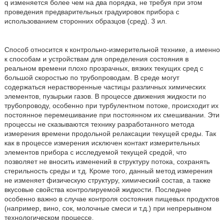
q изменяется более чем на два порядка, не требуя при этом
проведения предварительных градуировок прибора с
использованием сторонних образцов (сред). 3 ил.
Способ относится к контрольно-измерительной технике, а именно
к способам и устройствам для определения состояния в
реальном времени плохо прозрачных, вязких текущих сред с
большой скоростью по трубопроводам. В среде могут
содержаться нерастворенные частицы различных химических
элементов, пузырьки газов. В процессе движения жидкости по
трубопроводу, особенно при турбулентном потоке, происходит их
постоянное перемешивание при постоянном их смешивании. Эти
процессы не сказываются технику разработанного метода
измерения времени продольной релаксации текущей среды. Так
как в процессе измерения исключен контакт измерительных
элементов прибора с исследуемой текущей средой, что
позволяет не вносить изменений в структуру потока, сохранять
стерильность среды и т.д. Кроме того, данный метод измерения
не изменяет физическую структуру, химический состав, а также
вкусовые свойства контролируемой жидкости. Последнее
особенно важно в случае контроля состояния пищевых продуктов
(например, вино, сок, молочные смеси и т.д.) при непрерывном
технологическом процессе.