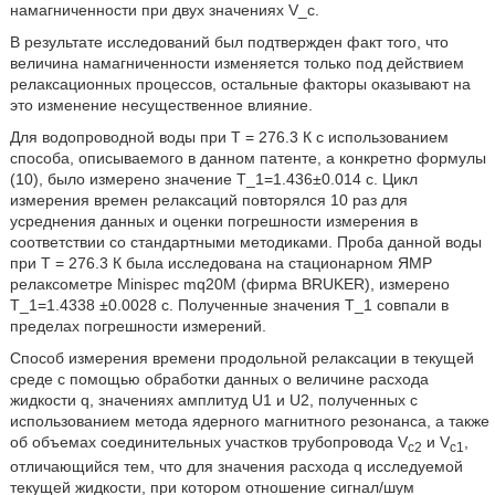
намагниченности при двух значениях V_c.
В результате исследований был подтвержден факт того, что
величина намагниченности изменяется только под действием
релаксационных процессов, остальные факторы оказывают на
это изменение несущественное влияние.
Для водопроводной воды при Т = 276.3 К с использованием
способа, описываемого в данном патенте, а конкретно формулы
(10), было измерено значение T_1=1.436±0.014 с. Цикл
измерения времен релаксаций повторялся 10 раз для
усреднения данных и оценки погрешности измерения в
соответствии со стандартными методиками. Проба данной воды
при Т = 276.3 К была исследована на стационарном ЯМР
релаксометре Minispec mq20М (фирма BRUKER), измерено
T_1=1.4338 ±0.0028 с. Полученные значения T_1 совпали в
пределах погрешности измерений.
Способ измерения времени продольной релаксации в текущей
среде с помощью обработки данных о величине расхода
жидкости q, значениях амплитуд U1 и U2, полученных с
использованием метода ядерного магнитного резонанса, а также
об объемах соединительных участков трубопровода V
и V
,
c2
c1
отличающийся тем, что для значения расхода q исследуемой
текущей жидкости, при котором отношение сигнал/шум