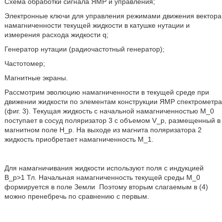
Схема обработки сигнала ЯМР и управления;
Электронные ключи для управления режимами движения вектора
намагниченности текущей жидкости в катушке нутации и
измерения расхода жидкости q;
Генератор нутации (радиочастотный генератор);
Частотомер;
Магнитные экраны.
Рассмотрим эволюцию намагниченности в текущей среде при
движении жидкости по элементам конструкции ЯМР спектрометра
(фиг. 3). Текущая жидкость с начальной намагниченностью M_0
поступает в сосуд поляризатор 3 c объемом V_p, размещенный в
магнитном поле H_p. На выходе из магнита поляризатора 2
жидкость приобретает намагниченность M_1.
Для намагничивания жидкости используют поля с индукцией
B_p>1 Тл. Начальная намагниченность текущей среды M_0
формируется в поле Земли
Поэтому вторым слагаемым в (4)
можно пренебречь по сравнению с первым.