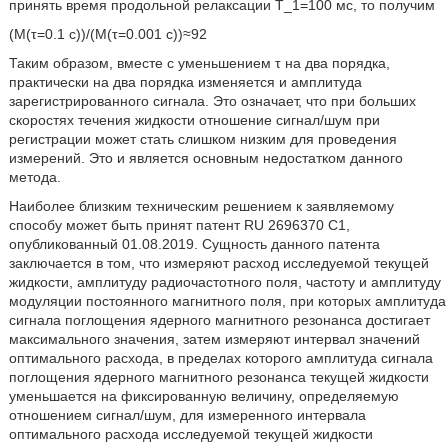
принять время продольной релаксации T_1=100 мс, то получим
(M(τ=0.1 с))/(M(τ=0.001 с))≈92
Таким образом, вместе с уменьшением τ на два порядка,
практически на два порядка изменяется и амплитуда
зарегистрированного сигнала. Это означает, что при больших
скоростях течения жидкости отношение сигнал/шум при
регистрации может стать слишком низким для проведения
измерений. Это и является основным недостатком данного
метода.
Наиболее близким техническим решением к заявляемому
способу может быть принят патент RU 2696370 C1,
опубликованный 01.08.2019. Сущность данного патента
заключается в том, что измеряют расход исследуемой текущей
жидкости, амплитуду радиочастотного поля, частоту и амплитуду
модуляции постоянного магнитного поля, при которых амплитуда
сигнала поглощения ядерного магнитного резонанса достигает
максимального значения, затем измеряют интервал значений
оптимального расхода, в пределах которого амплитуда сигнала
поглощения ядерного магнитного резонанса текущей жидкости
уменьшается на фиксированную величину, определяемую
отношением сигнал/шум, для измеренного интервала
оптимального расхода исследуемой текущей жидкости