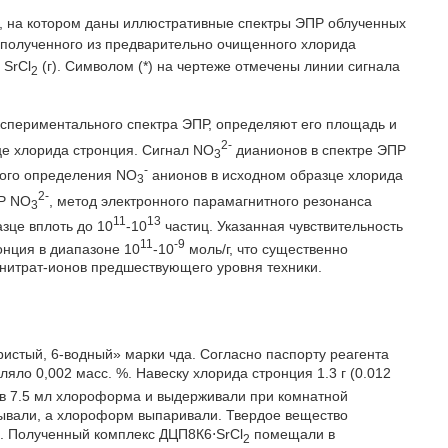
, на котором даны иллюстративные спектры ЭПР облученных
 полученного из предварительно очищенного хлорида
 SrCl
(г). Символом (*) на чертеже отмечены линии сигнала
2
спериментального спектра ЭПР, определяют его площадь и
2-
е хлорида стронция. Сигнал NO
дианионов в спектре ЭПР
3
-
нного определения NO
анионов в исходном образце хлорида
3
2-
ПР NO
, метод электронного парамагнитного резонанса
3
11
13
зце вплоть до 10
-10
частиц. Указанная чувствительность
11
-9
онция в диапазоне 10
-10
моль/г, что существенно
нитрат-ионов предшествующего уровня техники.
истый, 6-водный» марки чда. Согласно паспорту реагента
ляло 0,002 масс. %. Навеску хлорида стронция 1.3 г (0.012
в 7.5 мл хлороформа и выдерживали при комнатной
вывали, а хлороформ выпаривали. Твердое вещество
6. Полученный комплекс ДЦП8К6⋅SrCl
помещали в
2