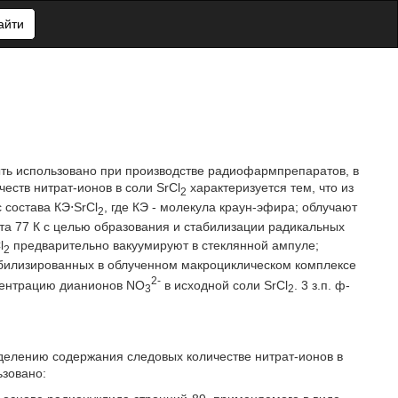
айти
ыть использовано при производстве радиофармпрепаратов, в
еств нитрат-ионов в соли SrCl
характеризуется тем, что из
2
 состава КЭ⋅SrCl
, где КЭ - молекула краун-эфира; облучают
2
та 77 К с целью образования и стабилизации радикальных
l
предварительно вакуумируют в стеклянной ампуле;
2
абилизированных в облученном макроциклическом комплексе
2-
нцентрацию дианионов NO
в исходной соли SrCl
. 3 з.п. ф-
3
2
еделению содержания следовых количестве нитрат-ионов в
ьзовано: