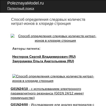
PoleznayaModel.ru
Патентный поиск
Способ определения следовых количеств
нитрат-ионов в хлориде стронция
Авторы патента:
Нестеров Сергей Владимирович (RU)
Закурдаева Ольга Анатольевна (RU)
G01N24/10
- с использованием электронного
парамагнитного резонанса (G01N 24/12 имеет
преимущество)
G01N24/00
- Исследование или анализ материалов с