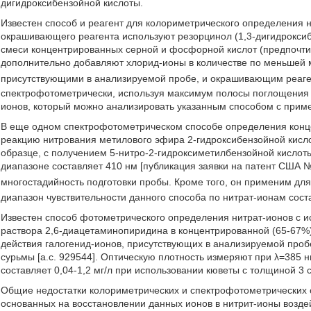
дигидроксибензойной кислоты.
Известен способ и реагент для колориметрического определения н
окрашивающего реагента используют резорцинол (1,3-дигидроксибе
смеси концентрированных серной и фосфорной кислот (предпочтит
дополнительно добавляют хлорид-ионы в количестве по меньшей м
присутствующими в анализируемой пробе, и окрашивающим реаг
спектрофотометрически, используя максимум полосы поглощения 
ионов, который можно анализировать указанным способом с примен
В еще одном спектрофотометрическом способе определения конце
реакцию нитрования метилового эфира 2-гидроксибензойной кисл
образце, с получением 5-нитро-2-гидроксиметилбензойной кисло
диапазоне составляет 410 нм [публикация заявки на патент США 
многостадийность подготовки пробы. Кроме того, он применим дл
диапазон чувствительности данного способа по нитрат-ионам соста
Известен способ фотометрического определения нитрат-ионов с 
раствора 2,6-диацетаминопиридина в концентрированной (65-67%
действия галогенид-ионов, присутствующих в анализируемой проб
сурьмы [а.с. 929544]. Оптическую плотность измеряют при λ=385
составляет 0,04-1,2 мг/л при использовании кюветы с толщиной 3 
Общие недостатки колориметрических и спектрофотометрических 
основанных на восстановлении данных ионов в нитрит-ионы возде