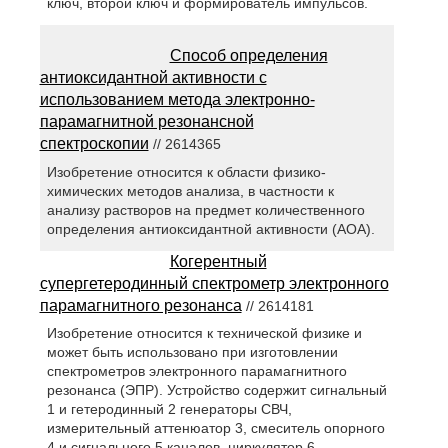
ключ, второй ключ и формирователь импульсов.
Способ определения
антиоксидантной активности с
использованием метода электронно-
парамагнитной резонансной
спектроскопии
// 2614365
Изобретение относится к области физико-
химических методов анализа, в частности к
анализу растворов на предмет количественного
определения антиоксидантной активности (АОА).
Когерентный
супергетеродинный спектрометр электронного
парамагнитного резонанса
// 2614181
Изобретение относится к технической физике и
может быть использовано при изготовлении
спектрометров электронного парамагнитного
резонанса (ЭПР). Устройство содержит сигнальный
1 и гетеродинный 2 генераторы СВЧ,
измерительный аттенюатор 3, смеситель опорного
4 и сигнального 5 каналов, циркулятор 6,