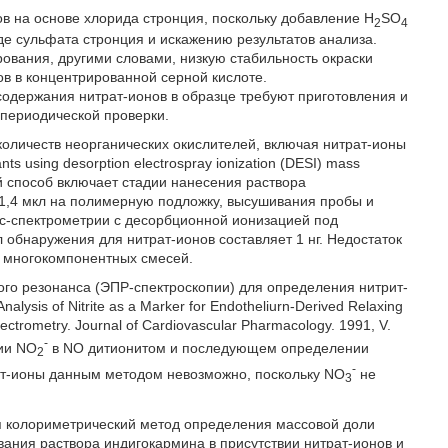
в на основе хлорида стронция, поскольку добавление H
SO
2
4
де сульфата стронция и искажению результатов анализа.
рования, другими словами, низкую стабильность окраски
ов в концентрированной серной кислоте.
одержания нитрат-ионов в образце требуют приготовления и
 периодической проверки.
оличеств неорганических окислителей, включая нитрат-ионы
ants using desorption electrospray ionization (DESI) mass
нный способ включает стадии нанесения раствора
м 1,4 мкл на полимерную подложку, высушивания пробы и
с-спектрометрии с десорбционной ионизацией под
обнаружения для нитрат-ионов составляет 1 нг. Недостаток
а многокомпонентных смесей.
ого резонанса (ЭПР-спектроскопии) для определения нитрит-
Analysis of Nitrite as a Marker for Endotheliurn-Derived Relaxing
ectrometry. Journal of Cardiovascular Pharmacology. 1991, V.
-
нии NO
в NO дитионитом и последующем определении
2
-
ат-ионы данным методом невозможно, поскольку NO
не
3
я колориметрический метод определения массовой доли
вания раствора индигокармина в присутствии нитрат-ионов и