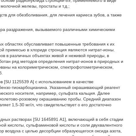
 основе радионуклида стронций-89, применяемого в виде
молочной железы, простаты и т.д.;
дств для обезболивания, для лечения кариеса зубов, а также
тора раздражения, вызываемого различными химическими
ых областях обуславливает повышенные требования к их
мой примесью в хлориде стронция являются нитрат-ионы.
ов в различных объектах живой и неживой природы, в
ботан ряд методов определения нитрат-ионов в природных и
снованы на колориметрическом, спектрофотометрическом,
б.
в [SU 1125539 А] с использованием в качестве
ибензо-тиокарбоцианина. Указанный окрашивающий реагент
ческого носителя, например, сульфата кальция. Далее
фиолетово-розовому окрашиванию пробы. Средний диапазон
ет 1,5-30 мг/л, что свидетельствует о его достаточно
дных растворах [SU 1645891 А1], включающий в себя стадии
ной кислоты, сульфаминовой кислоты и соли двухвалентного
р воздуха с целью десорбции образующегося оксида азота,