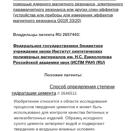
помощью ядерного магнитного резонанса, электронного
парамагнитного резонанса или других спин-эффектов
(устройства или приборы для измерения эффектов
магнитного резонанса G01R 33/20)
Владельцы патента RU 2657443:
Федеральное государственное бюджетное
учреждение науки Институт синтетических
полимерных материалов им. Н.С. Ениколопова
Российской академии наук (ИСПМ РАН) (RU)
Похожие патенты:
Способ определения степени
гидратации цемента
// 2646511
Изобретение относится к области исследования
процессов твердения цементов и может быть
использовано для контроля качества бетонных и
железобетонных изделий. Образец исходного
сухого цемента затворяют водой и подвергают
твердению в воздушно-влажных условиях.