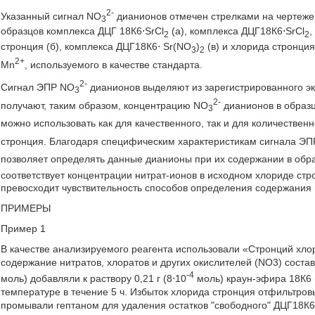
2-
Указанный сигнал NO
дианионов отмечен стрелками на чертеже
3
образцов комплекса ДЦГ 18К6⋅SrCl
(а), комплекса ДЦГ18К6⋅SrCl
,
2
2
стронция (б), комплекса ДЦГ18К6⋅ Sr(NO
)
(в) и хлорида стронция
3
2
2+
Mn
, используемого в качестве стандарта.
2-
Сигнал ЭПР NO
дианионов выделяют из зарегистрированного эк
3
2-
получают, таким образом, концентрацию NO
дианионов в образц
3
можно использовать как для качественного, так и для количестве
стронция. Благодаря специфическим характеристикам сигнала Э
позволяет определять данные дианионы при их содержании в обра
соответствует концентрации нитрат-ионов в исходном хлориде стр
превосходит чувствительность способов определения содержания 
ПРИМЕРЫ
Пример 1
В качестве анализируемого реагента использовали «Стронций хлор
содержание нитратов, хлоратов и других окислителей (NO3) состав
-4
моль) добавляли к раствору 0,21 г (8⋅10
моль) краун-эфира 18К6 
температуре в течение 5 ч. Избыток хлорида стронция отфильтро
промывали гептаном для удаления остатков "свободного" ДЦГ18К