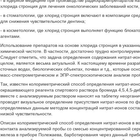
- в ядерной медицине при производстве радиофармпрепаратов на
хлорида стронция для лечения онкологических заболеваний кости, 
- в стоматологии, где хлорид стронция включают в композиции сре
для снижения чувствительности дентина;
- в косметологии, где хлорид стронция выполняет функцию блока
агентами.
Использование препаратов на основе хлорида стронция в указанн
химической чистоте. В частности, достаточно трудно контролируе
Следует отметить, что задача определения содержания нитрат-ион
целом, является весьма актуальной. К настоящему времени разра
сточных водах, биологических объектах, почвах и т.д., которые о
масс-спектрометрическом и ЭПР-спектроскопическом анализе про
Так, известен колориметрический способ определения нитрат-ионо
окрашивающего реагента спиртового раствора бромида 4,5,4,5-д
вместе с анализируемым раствором наносят на таблетку неоргани
проводят визуальное определение присутствия нитрат-ионов по 
определяемых данным методом концентраций нитрат-ионов составля
низкой чувствительности.
Описан колориметрический способ определения нитрат-ионов в во
контакта анализируемой пробы со смесью концентрированной сер
железа в приборе Полежаева, барботирования через данный прибо