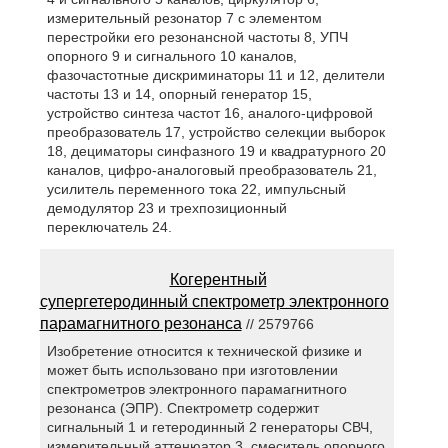
измерительный резонатор 7 с элементом
перестройки его резонансной частоты 8, УПЧ
опорного 9 и сигнального 10 каналов,
фазочастотные дискриминаторы 11 и 12, делители
частоты 13 и 14, опорный генератор 15,
устройство синтеза частот 16, аналого-цифровой
преобразователь 17, устройство селекции выборок
18, дециматоры синфазного 19 и квадратурного 20
каналов, цифро-аналоговый преобразователь 21,
усилитель переменного тока 22, импульсный
демодулятор 23 и трехпозиционный
переключатель 24.
Когерентный
супергетеродинный спектрометр электронного
парамагнитного резонанса
// 2579766
Изобретение относится к технической физике и
может быть использовано при изготовлении
спектрометров электронного парамагнитного
резонанса (ЭПР). Спектрометр содержит
сигнальный 1 и гетеродинный 2 генераторы СВЧ,
измерительный аттенюатор 3, смеситель опорного