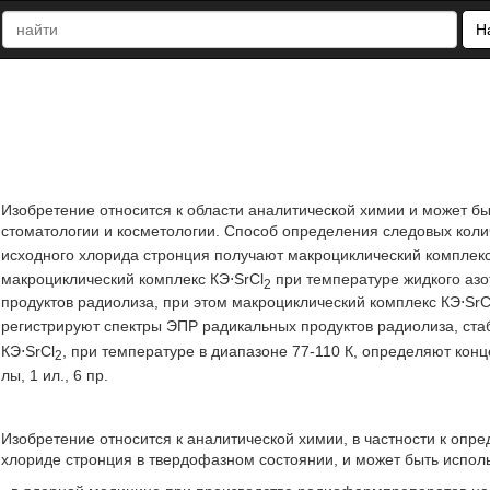
Н
Изобретение относится к области аналитической химии и может б
стоматологии и косметологии. Способ определения следовых колич
исходного хлорида стронция получают макроциклический комплекс
макроциклический комплекс КЭ⋅SrCl
при температуре жидкого азо
2
продуктов радиолиза, при этом макроциклический комплекс КЭ⋅SrC
регистрируют спектры ЭПР радикальных продуктов радиолиза, ст
КЭ⋅SrCl
, при температуре в диапазоне 77-110 К, определяют ко
2
лы, 1 ил., 6 пр.
Изобретение относится к аналитической химии, в частности к опр
хлориде стронция в твердофазном состоянии, и может быть испол