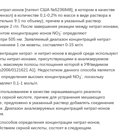
итрат-ионов [патент США №5236848], в котором в качестве
нзол) в количестве 0,1-0,2% по массе в виде раствора в
ельно 9:1 по объему), причем в указанный раствор
ере 2 г/л. После завершения реакции между нитрат-ионами,
-
ентом концентрацию ионов NO
определяют
3
при 505 нм. Заявляемый диапазон концентраций нитрат-
ением 1 см кюветы, составляет 0-15 мг/л.
нтрации нитрат- и нитрит-ионов в водной среде используют
оты нитрат-ионами, присутствующими в анализируемом
ты, максимум полосы поглощения которой в УФ/видимом
№2006/0121621 А1]. Недостатком данного способа является
-
я определения высоких концентраций NO
, поскольку
3
вляет 0,1-1 моль/л.
использованием в качестве окрашивающего реагента
) серной кислоте, причем для устранения мешающего
е, предложено в указанный раствор добавлять соединение
 нм. Диапазон анализируемых концентраций нитрат-ионов
см.
способов определения концентрации нитрат-ионов,
йствием серной кислоты, состоят в следующем.