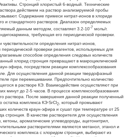
еактивы. Стронций хлористый 6-водный. Технические
раствора действием на раствор анализируемой пробы
овывают. Содержание примеси нитрат-ионов в хлориде
го и стандартного растворов. Диапазон определяемых
-7
еляемый данным методом, составляет 3.2-10
моль/г.
индигокармина, требующая его периодической проверки.
и чувствительности определения нитрат-ионов,
 периодической проверки реагентов, используемых для
едлагаемым способом определения следовых количеств
казанный хлорид стронция превращают в макроциклический
краун-эфира, посредством реакции комплексообразования
еле. Для осуществления данной реакции твердофазный
ителе при перемешивании. Предпочтительно количество
щегося в растворе КЭ. Взаимодействие осуществляют при
их минут до 2-5 часов. В процессе комплексообразования
ого раствора. После завершения данной реакции полученный
о остатка комплекса КЭ⋅SrCl
, который промывают
2
их количеств краун-эфира и сушат при температуре от 25
да стронция. В качестве растворителя для осуществления
 кетоны, ароматические углеводороды, ацетонитрил,
чтительными растворителями являются метанол, этанол и
ческого комплекса с хлоридом стронция, выбирают из