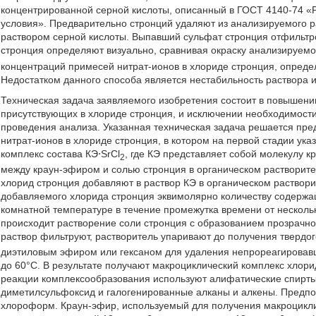
концентрированной серной кислоты, описанный в ГОСТ 4140-74 «Р
условия». Предварительно стронций удаляют из анализируемого 
раствором серной кислоты. Выпавший сульфат стронция отфильтр
стронция определяют визуально, сравнивая окраску анализируемо
концентраций примесей нитрат-ионов в хлориде стронция, опред
Недостатком данного способа является нестабильность раствора 
Техническая задача заявляемого изобретения состоит в повышени
присутствующих в хлориде стронция, и исключении необходимости
проведения анализа. Указанная техническая задача решается пр
нитрат-ионов в хлориде стронция, в котором на первой стадии у
комплекс состава КЭ⋅SrCl
, где КЭ представляет собой молекулу 
2
между краун-эфиром и солью стронция в органическом растворит
хлорид стронция добавляют в раствор КЭ в органическом раствор
добавляемого хлорида стронция эквимолярно количеству содержа
комнатной температуре в течение промежутка времени от нескольк
происходит растворение соли стронция с образованием прозрачн
раствор фильтруют, растворитель упаривают до получения твердог
диэтиловым эфиром или гексаном для удаления непрореагировавш
до 60°С. В результате получают макроциклический комплекс хлори
реакции комплексообразования используют алифатические спирты,
диметилсульфоксид и галогенированные алканы и алкены. Предпо
хлороформ. Краун-эфир, используемый для получения макроцикли