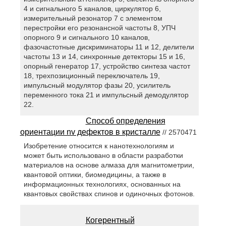
4 и сигнального 5 каналов, циркулятор 6,
измерительный резонатор 7 с элементом
перестройки его резонансной частоты 8, УПЧ
опорного 9 и сигнального 10 каналов,
фазочастотные дискриминаторы 11 и 12, делители
частоты 13 и 14, синхронные детекторы 15 и 16,
опорный генератор 17, устройство синтеза частот
18, трехпозиционный переключатель 19,
импульсный модулятор фазы 20, усилитель
переменного тока 21 и импульсный демодулятор
22.
Способ определения
ориентации nv дефектов в кристалле
// 2570471
Изобретение относится к нанотехнологиям и
может быть использовано в области разработки
материалов на основе алмаза для магнитометрии,
квантовой оптики, биомедицины, а также в
информационных технологиях, основанных на
квантовых свойствах спинов и одиночных фотонов.
Когерентный