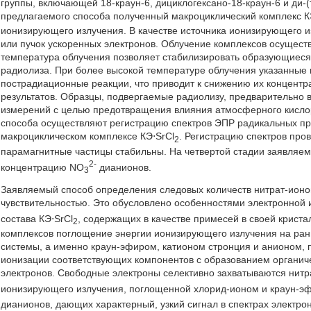
группы, включающей 18-краун-6, дициклогексано-18-краун-6 и ди-(
предлагаемого способа полученный макроциклический комплекс К
ионизирующего излучения. В качестве источника ионизирующего и
или пучок ускоренных электронов. Облучение комплексов осуществ
температура облучения позволяет стабилизировать образующиеся
радиолиза. При более высокой температуре облучения указанные
пострадиационные реакции, что приводит к снижению их концент
результатов. Образцы, подвергаемые радиолизу, предварительно
измерений с целью предотвращения влияния атмосферного кислор
способа осуществляют регистрацию спектров ЭПР радикальных пр
макроциклическом комплексе КЭ⋅SrCl
. Регистрацию спектров про
2
парамагнитные частицы стабильны. На четвертой стадии заявляе
2-
концентрацию NO
дианионов.
3
Заявляемый способ определения следовых количеств нитрат-ионов
чувствительностью. Это обусловлено особенностями электронной 
состава КЭ⋅SrCl
, содержащих в качестве примесей в своей крист
2
комплексов поглощение энергии ионизирующего излучения на ран
системы, а именно краун-эфиром, катионом стронция и анионом, 
ионизации соответствующих компонентов с образованием органиче
электронов. Свободные электроны селективно захватываются нитр
ионизирующего излучения, поглощенной хлорид-ионом и краун-э
дианионов, дающих характерный, узкий сигнал в спектрах электро