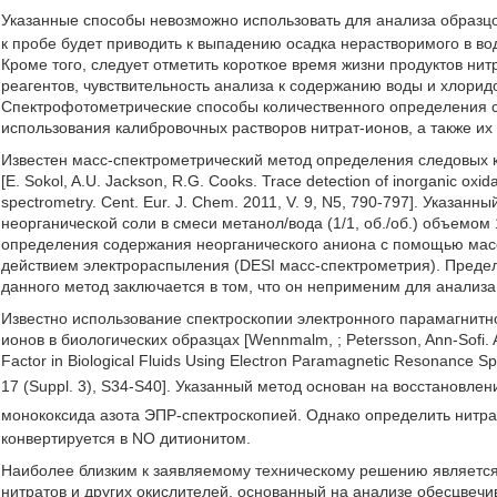
Указанные способы невозможно использовать для анализа образцо
к пробе будет приводить к выпадению осадка нерастворимого в во
Кроме того, следует отметить короткое время жизни продуктов нит
реагентов, чувствительность анализа к содержанию воды и хлорид
Спектрофотометрические способы количественного определения с
использования калибровочных растворов нитрат-ионов, а также их
Известен масс-спектрометрический метод определения следовых к
[Е. Sokol, A.U. Jackson, R.G. Cooks. Trace detection of inorganic oxid
spectrometry. Cent. Eur. J. Chem. 2011, V. 9, N5, 790-797]. Указа
неорганической соли в смеси метанол/вода (1/1, об./об.) объемо
определения содержания неорганического аниона с помощью мас
действием электрораспыления (DESI масс-спектрометрия). Предел 
данного метод заключается в том, что он неприменим для анализ
Известно использование спектроскопии электронного парамагнитн
ионов в биологических образцах [Wennmalm,
; Petersson, Ann-Sofi. 
Factor in Biological Fluids Using Electron Paramagnetic Resonance Sp
17 (Suppl. 3), S34-S40]. Указанный метод основан на восстановле
монококсида азота ЭПР-спектроскопией. Однако определить нитр
конвертируется в NO дитионитом.
Наиболее близким к заявляемому техническому решению являетс
нитратов и других окислителей, основанный на анализе обесцвечи