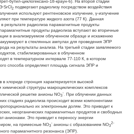
трет-бутил-циклогексано-18-краун-6). На второй стадии
Э⋅SrCl
подвергают радиолизу посредством воздействия
2
злучения используют рентгеновское излучение, γ-излучение
ляют при температуре жидкого азота (77 К). Данная
 в результате радиолиза парамагнитные продукты
 парамагнитные продукты радиолиза вступают во вторичные
рации в анализируемом облученном образце и искажению
 вакуумируют в стеклянных ампулах для проведения ЭПР
ода на результаты анализа. На третьей стадии заявляемого
одуктов, стабилизированных в облученном
водят в температурном интервале 77-110 К, в котором
мого способа определяют площадь сигнала ЭПР и
 в хлориде стронция характеризуется высокой
и химической структуры макроциклических комплексов
-
аллической решетке анионы NO
. При облучении данных
3
них стадиях радиолиза происходит всеми компонентами
пропорционально их электронным долям. Это приводит к
ских, неорганических парамагнитных продуктов и свободных
ат-анионами. Это приводит к переносу энергии
-
2-
фиром, на примесные NO
анионы с образованием NO
3
3
нного парамагнитного резонанса (ЭПР).