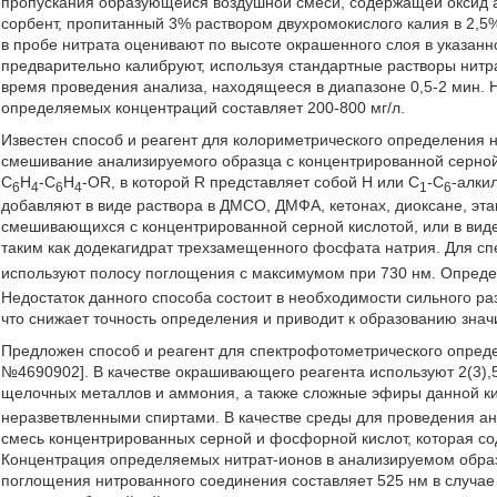
пропускания образующейся воздушной смеси, содержащей оксид аз
сорбент, пропитанный 3% раствором двухромокислого калия в 2,5%
в пробе нитрата оценивают по высоте окрашенного слоя в указанн
предварительно калибруют, используя стандартные растворы нитра
время проведения анализа, находящееся в диапазоне 0,5-2 мин. Н
определяемых концентраций составляет 200-800 мг/л.
Известен способ и реагент для колориметрического определения 
смешивание анализируемого образца с концентрированной серно
С
Н
-С
H
-OR, в которой R представляет собой Н или C
-С
-алки
6
4
6
4
1
6
добавляют в виде раствора в ДМСО, ДМФА, кетонах, диоксане, эта
смешивающихся с концентрированной серной кислотой, или в вид
таким как додекагидрат трехзамещенного фосфата натрия. Для с
используют полосу поглощения с максимумом при 730 нм. Опред
Недостаток данного способа состоит в необходимости сильного ра
что снижает точность определения и приводит к образованию зна
Предложен способ и реагент для спектрофотометрического опреде
№4690902]. В качестве окрашивающего реагента используют 2(3),5
щелочных металлов и аммония, а также сложные эфиры данной ки
неразветвленными спиртами. В качестве среды для проведения а
смесь концентрированных серной и фосфорной кислот, которая со
Концентрация определяемых нитрат-ионов в анализируемом образц
поглощения нитрованного соединения составляет 525 нм в случае 