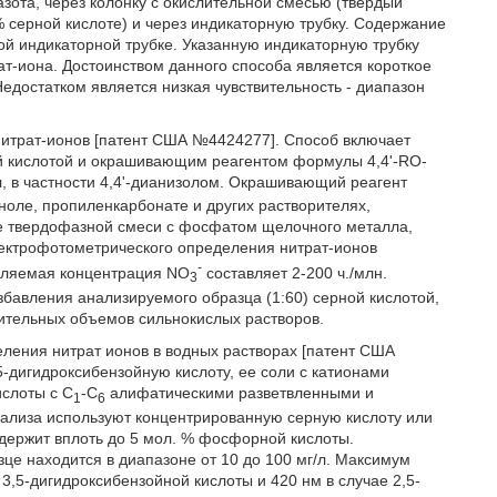
ота, через колонку с окислительной смесью (твердый
 серной кислоте) и через индикаторную трубку. Содержание
ой индикаторной трубке. Указанную индикаторную трубку
т-иона. Достоинством данного способа является короткое
едостатком является низкая чувствительность - диапазон
нитрат-ионов [патент США №4424277]. Способ включает
й кислотой и окрашивающим реагентом формулы 4,4'-RO-
л, в частности 4,4'-дианизолом. Окрашивающий реагент
ноле, пропиленкарбонате и других растворителях,
е твердофазной смеси с фосфатом щелочного металла,
пектрофотометрического определения нитрат-ионов
-
еляемая концентрация NO
составляет 2-200 ч./млн.
3
збавления анализируемого образца (1:60) серной кислотой,
чительных объемов сильнокислых растворов.
ления нитрат ионов в водных растворах [патент США
-дигидроксибензойную кислоту, ее соли с катионами
слоты с C
-С
алифатическими разветвленными и
1
6
нализа используют концентрированную серную кислоту или
держит вплоть до 5 мол. % фосфорной кислоты.
е находится в диапазоне от 10 до 100 мг/л. Максимум
3,5-дигидроксибензойной кислоты и 420 нм в случае 2,5-