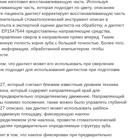
ехник изготовил восстанавливающую часть. Используя
авливающую часть, которая подходит по цвету, описанию
те пациента дантист корректирует восстанавливающую часть
олнительный стоматологический инструмент описан в
пыта и экспертной оценки дантиста на обработку, и дантист
. В EP1547544 предоставлены направляющие средства,
правления сверла в направлении прямо вперед. Таким
нную полость корня зуба с большей точностью. Более того,
е информации, обработанной компьютером, чтобы
сти.
том, что дантист может его использовать при сверлении
 не подходит для использования дантистом при подготовке
7, который считают близким известным уровнем техники.
лона, который содержит направляющий край для
о предварительно определяемому движению. Направляющий
бы помимо положения, также можно было управлять глубиной
27 описано, как дантист может использовать шаблон
 подвижную площадку, фиксирующую наклон
ределяемом угле наклона, провести стоматологический
удаляя предварительно определяемую структуру зуба.
оит в том, что наклон фиксирован при предварительно