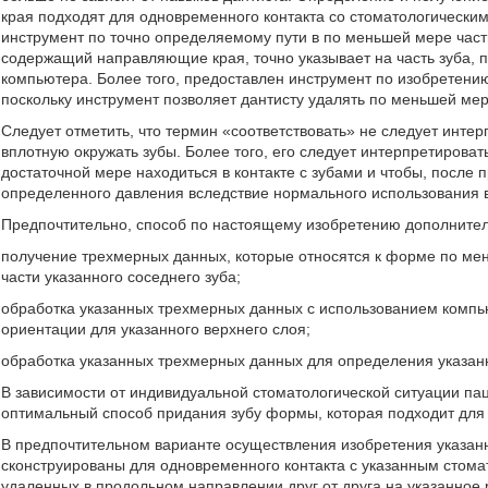
края подходят для одновременного контакта со стоматологическ
инструмент по точно определяемому пути в по меньшей мере час
содержащий направляющие края, точно указывает на часть зуба, 
компьютера. Более того, предоставлен инструмент по изобретению
поскольку инструмент позволяет дантисту удалять по меньшей мер
Следует отметить, что термин «соответствовать» не следует интер
вплотную окружать зубы. Более того, его следует интерпретировать
достаточной мере находиться в контакте с зубами и чтобы, после
определенного давления вследствие нормального использования в
Предпочтительно, способ по настоящему изобретению дополнител
получение трехмерных данных, которые относятся к форме по мен
части указанного соседнего зуба;
обработка указанных трехмерных данных с использованием компь
ориентации для указанного верхнего слоя;
обработка указанных трехмерных данных для определения указан
В зависимости от индивидуальной стоматологической ситуации п
оптимальный способ придания зубу формы, которая подходит для
В предпочтительном варианте осуществления изобретения указан
сконструированы для одновременного контакта с указанным стома
удаленных в продольном направлении друг от друга на указанное