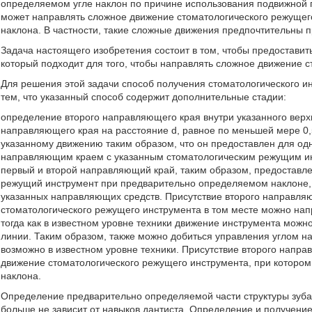
определяемом угле наклон по причине использования подвижной 
может направлять сложное движение стоматологического режущег
наклона. В частности, такие сложные движения предпочтительны п
Задача настоящего изобретения состоит в том, чтобы предоставит
который подходит для того, чтобы направлять сложное движение 
Для решения этой задачи способ получения стоматологического и
тем, что указанный способ содержит дополнительные стадии:
определение второго направляющего края внутри указанного верхн
направляющего края на расстояние d, равное по меньшей мере 0,
указанному движению таким образом, что он предоставлен для од
направляющим краем с указанным стоматологическим режущим ин
первый и второй направляющий край, таким образом, предоставле
режущий инструмент при предварительно определяемом наклоне,
указанных направляющих средств. Присутствие второго направляющ
стоматологического режущего инструмента в том месте можно на
тогда как в известном уровне техники движение инструмента мож
линии. Таким образом, также можно добиться управления углом на
возможно в известном уровне техники. Присутствие второго напра
движение стоматологического режущего инструмента, при которо
наклона.
Определение предварительно определяемой части структуры зуба
больше не зависит от навыков дантиста. Определение и получени