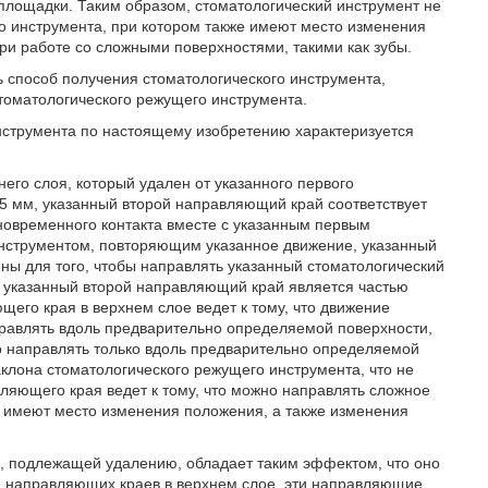
площадки. Таким образом, стоматологический инструмент не
о инструмента, при котором также имеют место изменения
ри работе со сложными поверхностями, такими как зубы.
ь способ получения стоматологического инструмента,
стоматологического режущего инструмента.
нструмента по настоящему изобретению характеризуется
его слоя, который удален от указанного первого
5 мм, указанный второй направляющий край соответствует
новременного контакта вместе с указанным первым
струментом, повторяющим указанное движение, указанный
ны для того, чтобы направлять указанный стоматологический
 указанный второй направляющий край является частью
его края в верхнем слое ведет к тому, что движение
правлять вдоль предварительно определяемой поверхности,
но направлять только вдоль предварительно определяемой
клона стоматологического режущего инструмента, что не
вляющего края ведет к тому, что можно направлять сложное
м имеют место изменения положения, а также изменения
, подлежащей удалению, обладает таким эффектом, что оно
е направляющих краев в верхнем слое, эти направляющие