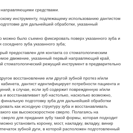
и направляющими средствами.
ескому инструменту, подлежащему использованию дантистом
 подготовке для дальнейшей обработки, указанный
о можно было съемно фиксировать поверх указанного зуба и
 соседнего зуба указанного зуба;
орый предоставлен для контакта со стоматологическим
мое движение, указанный первый направляющий край,
ный стоматологический режущий инструмент в предварительно
 другое восстановление или другой зубной протез и/или
 кабинета, дантист идентифицирует потребности пациента и
ний, в случае, если зуб содержит поврежденную и/или
а и восстанавливает зуб настолько, насколько возможно,
т финальную подготовку зуба для дальнейшей обработки
ровать как исходную структуру зуба и восстанавливать
такого как высокоскоростное сверло. Полагаясь на
т сверло для придания зубу такой формы, которая подходит
ожно установить коронку, мост, накладку, вкладку, винир
тпечаток зубной дуги, в которой расположен подготовленный