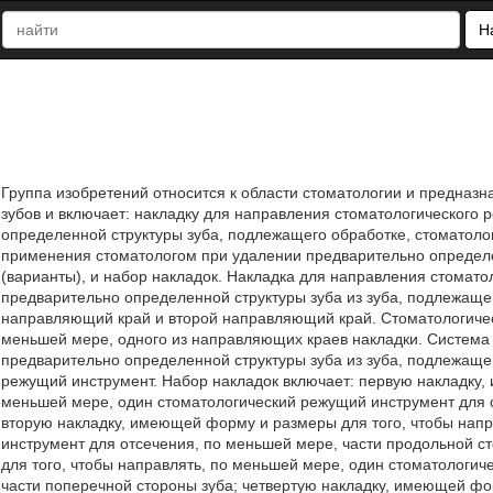
Н
Группа изобретений относится к области стоматологии и предназ
зубов и включает: накладку для направления стоматологического
определенной структуры зуба, подлежащего обработке, стоматоло
применения стоматологом при удалении предварительно определе
(варианты), и набор накладок. Накладка для направления стомат
предварительно определенной структуры зуба из зуба, подлежаще
направляющий край и второй направляющий край. Стоматологиче
меньшей мере, одного из направляющих краев накладки. Система
предварительно определенной структуры зуба из зуба, подлежащег
режущий инструмент. Набор накладок включает: первую накладку,
меньшей мере, один стоматологический режущий инструмент для о
вторую накладку, имеющей форму и размеры для того, чтобы нап
инструмент для отсечения, по меньшей мере, части продольной с
для того, чтобы направлять, по меньшей мере, один стоматологи
части поперечной стороны зуба; четвертую накладку, имеющей фо