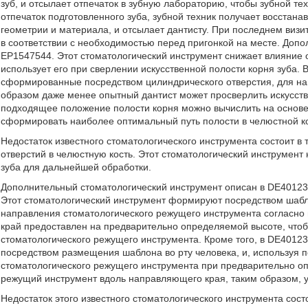
зуб, и отсылает отпечаток в зубную лабораторию, чтобы зубной т
отпечаток подготовленного зуба, зубной техник получает восстан
геометрии и материала, и отсылает дантисту. При последнем визи
в соответствии с необходимостью перед пригонкой на месте. Доп
EP1547544. Этот стоматологический инструмент снижает влияние о
использует его при сверлении искусственной полости корня зуба
сформированные посредством цилиндрического отверстия, для на
образом даже менее опытный дантист может просверлить искусстве
подходящее положение полости корня можно вычислить на основ
сформировать наиболее оптимальный путь полости в челюстной ко
Недостаток известного стоматологического инструмента состоит в 
отверстий в челюстную кость. Этот стоматологический инструмент
зуба для дальнейшей обработки.
Дополнительный стоматологический инструмент описан в DE401232
Этот стоматологический инструмент формируют посредством шаб
направления стоматологического режущего инструмента согласн
край предоставлен на предварительно определяемой высоте, что
стоматологического режущего инструмента. Кроме того, в DE40123
посредством размещения шаблона во рту человека, и, используя
стоматологического режущего инструмента при предварительно оп
режущий инструмент вдоль направляющего края, таким образом, 
Недостаток этого известного стоматологического инструмента сост