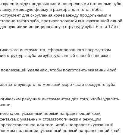
ия краев между продольными и поперечными сторонами зуба,
акладку, имеющую форму и размеры для того, чтобы
инструмент для скругления краев между продольными и
стороне такого зуба, противоположной вышеуказанной одной
денную и/или инфицированную структуру зуба. 6 н. и 17 з.п.
огического инструмента, сформированного посредством
и структуры зуба из зуба, указанный способ содержит
 подлежащей удалению, чтобы подготовить указанный зуб
 соответствующего по меньшей мере части соседнего зуба
огическим режущим инструментом для того, чтобы удалить
части;
хнего слоя, указанный первый направляющий край
 контакта с указанным стоматологическим режущим
предоставленное для того, чтобы направлять указанный
еляемом положении, указанный первый направляющий край