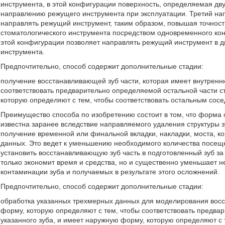
инструмента, в этой конфигурации поверхность, определяемая д
направлению режущего инструмента при эксплуатации. Третий на
направлять режущий инструмент, таким образом, повышая точност
стоматологического инструмента посредством одновременного кон
этой конфигурации позволяет направлять режущий инструмент в д
инструмента.
Предпочтительно, способ содержит дополнительные стадии:
получение восстанавливающей зуб части, которая имеет внутренн
соответствовать предварительно определяемой остальной части ст
которую определяют с тем, чтобы соответствовать остальным сосе
Преимущество способа по изобретению состоит в том, что форма о
известна заранее вследствие направляемого удаления структуры з
получение временной или финальной вкладки, накладки, моста, к
данных. Это ведет к уменьшению необходимого количества посещен
установить восстанавливающую зуб часть в подготовленный зуб за
только экономит время и средства, но и существенно уменьшает н
контаминации зуба и получаемых в результате этого осложнений.
Предпочтительно, способ содержит дополнительные стадии:
обработка указанных трехмерных данных для моделирования восс
форму, которую определяют с тем, чтобы соответствовать предва
указанного зуба, и имеет наружную форму, которую определяют с 