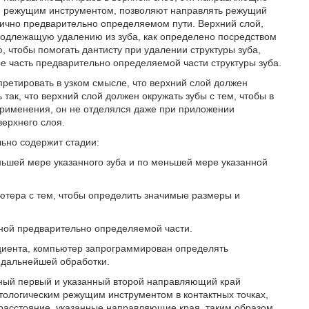
им режущим инструментом, позволяют направлять режущий
тично предварительно определяемом пути. Верхний слой,
подлежащую удалению из зуба, как определено посредством
, чтобы помогать дантисту при удалении структуры зуба,
е часть предварительно определяемой части структуры зуба.
претировать в узком смысле, что верхний слой должен
 так, что верхний слой должен окружать зубы с тем, чтобы в
 применения, он не отделялся даже при приложении
ерхнего слоя.
ьно содержит стадии:
ьшей мере указанного зуба и по меньшей мере указанной
ютера с тем, чтобы определить значимые размеры и
ной предварительно определяемой части.
ациента, компьютер запрограммирован определять
 дальнейшей обработки.
ный первый и указанный второй направляющий край
тологическим режущим инструментом в контактных точках,
 расстояние, указанные направляющие края, таким образом,