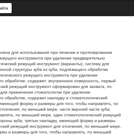
айти
начена для использования при лечении и протезировании
 режущего инструмента при удалении предварительно
гический режущий инструмент (варианты), систему для
нной структуры зуба из зуба, подлежащего обработке
ологического режущего инструмента при удалении
го обработке, содержит: внутреннюю поверхность, первый
ский режущий инструмент сформирован для захвата, по
 для применения стоматологом при удалении
о обработке, содержит накладку и стоматологический
 имеющей форму и размеры для того, чтобы направлять, по
тсечения, по меньшей мере, части верхней части зуба;
равлять, по меньшей мере, один стоматологический режущий
тороны зуба; третью накладку, имеющей форму и размеры
ческий режущий инструмент для отсечения, по меньшей мере,
рму и размеры для того, чтобы направлять, по меньшей