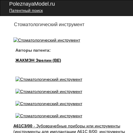
PoleznayaModel.ru
Патентный поиск
Стоматологический инструмент
Авторы патента:
ЖАКМЭН Эвелин (BE)
A61C3/00
- Зубоврачебные приборы или инструменты
(инструменты для имплантации A61C 8/00; инструменты