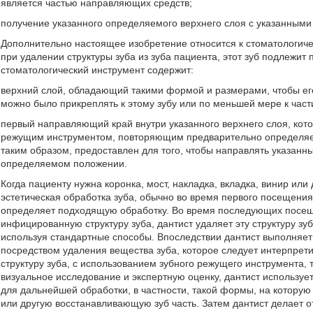
является частью направляющих средств;
получение указанного определяемого верхнего слоя с указанным
Дополнительно настоящее изобретение относится к стоматологич
при удалении структуры зуба из зуба пациента, этот зуб подлежит
стоматологический инструмент содержит:
верхний слой, обладающий такими формой и размерами, чтобы ег
можно было прикреплять к этому зубу или по меньшей мере к части
первый направляющий край внутри указанного верхнего слоя, кот
режущим инструментом, повторяющим предварительно определяе
таким образом, предоставлен для того, чтобы направлять указан
определяемом положении.
Когда пациенту нужна коронка, мост, накладка, вкладка, винир или
эстетическая обработка зуба, обычно во время первого посещения
определяет подходящую обработку. Во время последующих посеще
инфицированную структуру зуба, дантист удаляет эту структуру зуб
используя стандартные способы. Впоследствии дантист выполняе
посредством удаления вещества зуба, которое следует интерпрети
структуру зуба, с использованием зубного режущего инструмента, 
визуальное исследование и экспертную оценку, дантист используе
для дальнейшей обработки, в частности, такой формы, на которую м
или другую восстанавливающую зуб часть. Затем дантист делает о