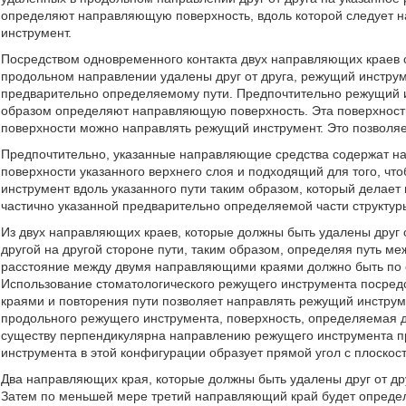
определяют направляющую поверхность, вдоль которой следует н
инструмент.
Посредством одновременного контакта двух направляющих краев с
продольном направлении удалены друг от друга, режущий инстру
предварительно определяемому пути. Предпочтительно режущий и
образом определяют направляющую поверхность. Эта поверхность
поверхности можно направлять режущий инструмент. Это позволяе
Предпочтительно, указанные направляющие средства содержат на
поверхности указанного верхнего слоя и подходящий для того, ч
инструмент вдоль указанного пути таким образом, который дела
частично указанной предварительно определяемой части структуры
Из двух направляющих краев, которые должны быть удалены друг о
другой на другой стороне пути, таким образом, определяя путь 
расстояние между двумя направляющими краями должно быть по 
Использование стоматологического режущего инструмента посре
краями и повторения пути позволяет направлять режущий инструм
продольного режущего инструмента, поверхность, определяемая 
существу перпендикулярна направлению режущего инструмента п
инструмента в этой конфигурации образует прямой угол с плоско
Два направляющих края, которые должны быть удалены друг от дру
Затем по меньшей мере третий направляющий край будет определ