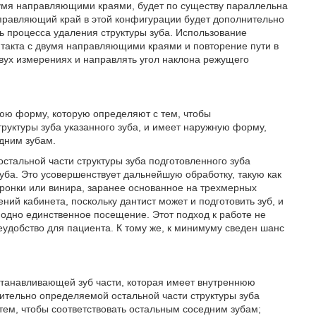
вумя направляющими краями, будет по существу параллельна
правляющий край в этой конфигурации будет дополнительно
ь процесса удаления структуры зуба. Использование
такта с двумя направляющими краями и повторение пути в
вух измерениях и направлять угол наклона режущего
юю форму, которую определяют с тем, чтобы
руктуры зуба указанного зуба, и имеет наружную форму,
дним зубам.
стальной части структуры зуба подготовленного зуба
уба. Это усовершенствует дальнейшую обработку, такую как
оронки или винира, заранее основанное на трехмерных
ий кабинета, поскольку дантист может и подготовить зуб, и
 одно единственное посещение. Этот подход к работе не
еудобство для пациента. К тому же, к минимуму сведен шанс
танавливающей зуб части, которая имеет внутреннюю
рительно определяемой остальной части структуры зуба
тем, чтобы соответствовать остальным соседним зубам;