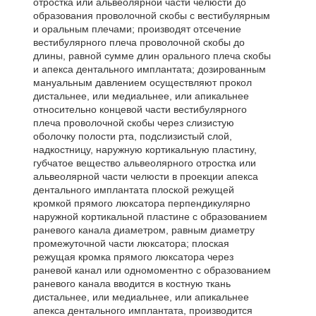
отростка или альвеолярной части челюсти до
образования проволочной скобы с вестибулярным
и оральным плечами; производят отсечение
вестибулярного плеча проволочной скобы до
длины, равной сумме длин орального плеча скобы
и апекса дентального имплантата; дозированным
мануальным давлением осуществляют прокол
дистальнее, или медиальнее, или апикальнее
относительно концевой части вестибулярного
плеча проволочной скобы через слизистую
оболочку полости рта, подслизистый слой,
надкостницу, наружную кортикальную пластину,
губчатое вещество альвеолярного отростка или
альвеолярной части челюсти в проекции апекса
дентального имплантата плоской режущей
кромкой прямого люксатора перпендикулярно
наружной кортикальной пластине с образованием
раневого канала диаметром, равным диаметру
промежуточной части люксатора; плоская
режущая кромка прямого люксатора через
раневой канал или одномоментно с образованием
раневого канала вводится в костную ткань
дистальнее, или медиальнее, или апикальнее
апекса дентального имплантата, производится