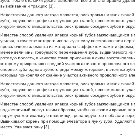
зуба. После отслойки десны выполняют все этапы операции удале
вывихивание и тракцию [1].
Недостатком данного метода является, риск травмы мягких тканей
зуба, нарушение трофики окружающих тканей, невозможность уда
хирургического вмешательства, риск травмы соседних зубов и о
Известен способ удаления апекса корней зубов заключающийся в т
усилия, в качестве которого используют силу восстановления пер
проволочного элемента из материала с эффектом памяти формы, 
менее величины требуемого перемещения зуба, выдвигаемого из ч
ротовую полость, в качестве точки приложения силы восстановлен
которому прикрепляют средний участок активного проволочного эл
опорных зуба одного зубного ряда между которыми, в этом же зубн
которым прикрепляют крайние участки активного проволочного элем
Недостатком данного метода является, риск травмы мягких тканей
зуба, нарушение трофики окружающих тканей, невозможность уда
хирургического вмешательства, риск травмы соседних зубов и о
Известен способ удаления апекса корней зубов заключающийся в 
надкостничный лоскут таким образом, чтобы он своими краями пе
наружную кортикальную пластинку, трепанируют ее в области верх
Вывихивают корень при помощи элеватора в лунку зуба. Удаляют 
место. Ушивают рану [3].