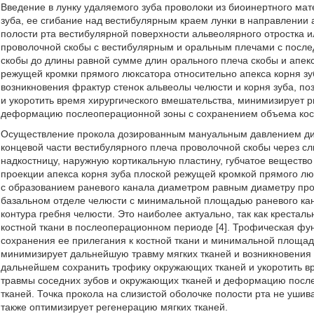
Введение в лунку удаляемого зуба проволоки из биоинертного мат
зуба, ее сгибание над вестибулярным краем лунки в направлении а
полости рта вестибулярной поверхности альвеолярного отростка 
проволочной скобы с вестибулярным и оральным плечами с посл
скобы до длины равной сумме длин орального плеча скобы и апек
режущей кромки прямого люксатора относительно апекса корня зу
возникновения фрактур стенок альвеолы челюсти и корня зуба, п
и укоротить время хирургического вмешательства, минимизирует р
деформацию послеоперационной зоны с сохранением объема кост
Осуществление прокола дозированным мануальным давлением дис
концевой части вестибулярного плеча проволочной скобы через сл
надкостницу, наружную кортикальную пластину, губчатое вещество
проекции апекса корня зуба плоской режущей кромкой прямого л
с образованием раневого канала диаметром равным диаметру про
базальном отделе челюсти с минимальной площадью раневого кана
контура гребня челюсти. Это наиболее актуально, так как креста
костной ткани в послеоперационном периоде [4]. Трофическая фу
сохранения ее прилегания к костной ткани и минимальной площад
минимизирует дальнейшую травму мягких тканей и возникновения ф
дальнейшем сохранить трофику окружающих тканей и укоротить вр
травмы соседних зубов и окружающих тканей и деформацию после
тканей. Точка прокола на слизистой оболочке полости рта не ушив
также оптимизирует регенерацию мягких тканей.