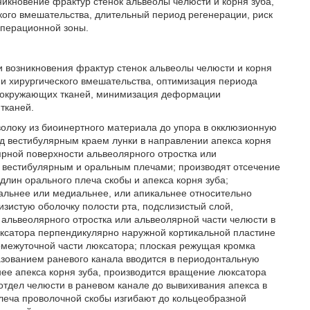
никновение фрактур стенок альвеолы челюсти и корня зуба,
ого вмешательства, длительный период регенерации, риск
операционной зоны.
 возникновения фрактур стенок альвеолы челюсти и корня
и хирургического вмешательства, оптимизация периода
и окружающих тканей, минимизация деформации
тканей.
оволоку из биоинертного материала до упора в окклюзионную
ад вестибулярным краем лунки в направлении апекса корня
лярной поверхности альвеолярного отростка или
с вестибулярным и оральным плечами; производят отсечение
лин орального плеча скобы и апекса корня зуба;
льнее или медиальнее, или апикальнее относительно
изистую оболочку полости рта, подслизистый слой,
 альвеолярного отростка или альвеолярной части челюсти в
юксатора перпендикулярно наружной кортикальной пластине
межуточной части люксатора; плоская режущая кромка
азованием раневого канала вводится в периодонтальную
нее апекса корня зуба, производится вращение люксатора
отдел челюсти в раневом канале до вывихивания апекса в
леча проволочной скобы изгибают до кольцеобразной