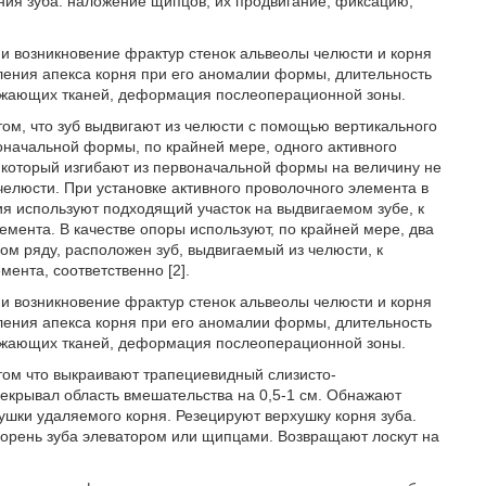
ния зуба: наложение щипцов, их продвигание, фиксацию,
 и возникновение фрактур стенок альвеолы челюсти и корня
ления апекса корня при его аномалии формы, длительность
кружающих тканей, деформация послеоперационной зоны.
ом, что зуб выдвигают из челюсти с помощью вертикального
воначальной формы, по крайней мере, одного активного
который изгибают из первоначальной формы на величину не
елюсти. При установке активного проволочного элемента в
ия используют подходящий участок на выдвигаемом зубе, к
емента. В качестве опоры используют, по крайней мере, два
ом ряду, расположен зуб, выдвигаемый из челюсти, к
ента, соответственно [2].
 и возникновение фрактур стенок альвеолы челюсти и корня
ления апекса корня при его аномалии формы, длительность
кружающих тканей, деформация послеоперационной зоны.
том что выкраивают трапециевидный слизисто-
рекрывал область вмешательства на 0,5-1 см. Обнажают
ушки удаляемого корня. Резецируют верхушку корня зуба.
корень зуба элеватором или щипцами. Возвращают лоскут на