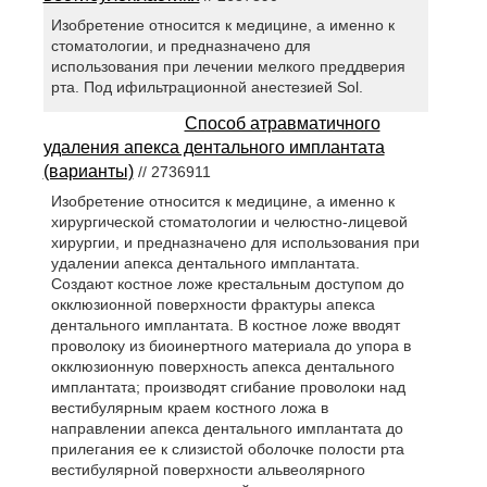
Изобретение относится к медицине, а именно к
стоматологии, и предназначено для
использования при лечении мелкого преддверия
рта. Под ифильтрационной анестезией Sol.
Способ атравматичного
удаления апекса дентального имплантата
(варианты)
// 2736911
Изобретение относится к медицине, а именно к
хирургической стоматологии и челюстно-лицевой
хирургии, и предназначено для использования при
удалении апекса дентального имплантата.
Создают костное ложе крестальным доступом до
окклюзионной поверхности фрактуры апекса
дентального имплантата. В костное ложе вводят
проволоку из биоинертного материала до упора в
окклюзионную поверхность апекса дентального
имплантата; производят сгибание проволоки над
вестибулярным краем костного ложа в
направлении апекса дентального имплантата до
прилегания ее к слизистой оболочке полости рта
вестибулярной поверхности альвеолярного