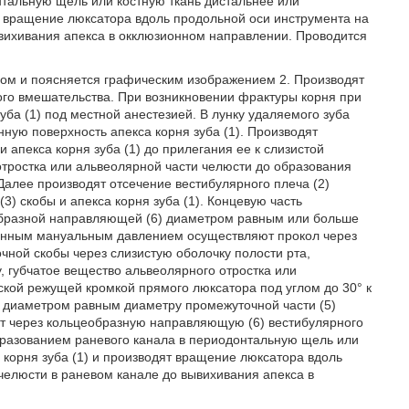
тальную щель или костную ткань дистальнее или
ся вращение люксатора вдоль продольной оси инструмента на
ывихивания апекса в окклюзионном направлении. Проводится
ом и поясняется графическим изображением 2. Производят
ого вмешательства. При возникновении фрактуры корня при
уба (1) под местной анестезией. В лунку удаляемого зуба
нную поверхность апекса корня зуба (1). Производят
 апекса корня зуба (1) до прилегания ее к слизистой
отростка или альвеолярной части челюсти до образования
Далее производят отсечение вестибулярного плеча (2)
) скобы и апекса корня зуба (1). Концевую часть
еобразной направляющей (6) диаметром равным или больше
ванным мануальным давлением осуществляют прокол через
ной скобы через слизистую оболочку полости рта,
, губчатое вещество альвеолярного отростка или
оской режущей кромкой прямого люксатора под углом до 30° к
а диаметром равным диаметру промежуточной части (5)
ят через кольцеобразную направляющую (6) вестибулярного
бразованием раневого канала в периодонтальную щель или
 корня зуба (1) и производят вращение люксатора вдоль
челюсти в раневом канале до вывихивания апекса в