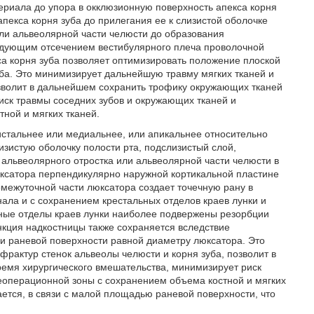
ериала до упора в окклюзионную поверхность апекса корня
пекса корня зуба до прилегания ее к слизистой оболочке
или альвеолярной части челюсти до образования
едующим отсечением вестибулярного плеча проволочной
са корня зуба позволяет оптимизировать положение плоской
ба. Это минимизирует дальнейшую травму мягких тканей и
озволит в дальнейшем сохранить трофику окружающих тканей
иск травмы соседних зубов и окружающих тканей и
ной и мягких тканей.
тальнее или медиальнее, или апикальнее относительно
изистую оболочку полости рта, подслизистый слой,
 альвеолярного отростка или альвеолярной части челюсти в
юксатора перпендикулярно наружной кортикальной пластине
межуточной части люксатора создает точечную рану в
ла и с сохранением крестальных отделов краев лунки и
льные отделы краев лунки наиболее подвержены резорбции
нкция надкостницы также сохраняется вследствие
и раневой поверхности равной диаметру люксатора. Это
рактур стенок альвеолы челюсти и корня зуба, позволит в
емя хирургического вмешательства, минимизирует риск
операционной зоны с сохранением объема костной и мягких
ается, в связи с малой площадью раневой поверхности, что