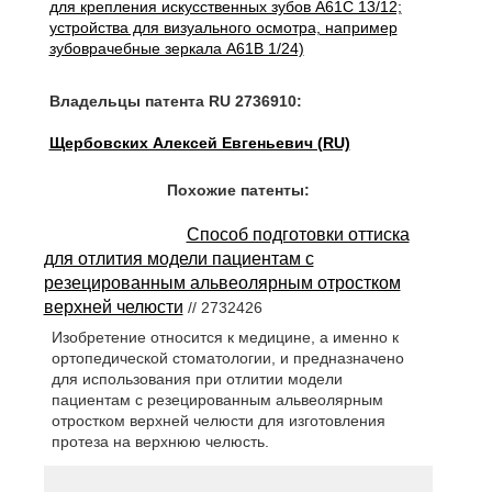
для крепления искусственных зубов A61C 13/12;
устройства для визуального осмотра, например
зубоврачебные зеркала A61B 1/24)
Владельцы патента RU 2736910:
Щербовских Алексей Евгеньевич (RU)
Похожие патенты:
Способ подготовки оттиска
для отлития модели пациентам с
резецированным альвеолярным отростком
верхней челюсти
// 2732426
Изобретение относится к медицине, а именно к
ортопедической стоматологии, и предназначено
для использования при отлитии модели
пациентам с резецированным альвеолярным
отростком верхней челюсти для изготовления
протеза на верхнюю челюсть.