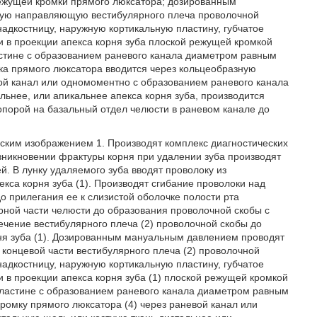
жущей кромки прямого люксатора; дозированным
ную направляющую вестибулярного плеча проволочной
надкостницу, наружную кортикальную пластину, губчатое
и в проекции апекса корня зуба плоской режущей кромкой
астине с образованием раневого канала диаметром равным
ка прямого люксатора вводится через кольцеобразную
й канал или одномоментно с образованием раневого канала
ьнее, или апикальнее апекса корня зуба, производится
опорой на базальный отдел челюсти в раневом канале до
ким изображением 1. Производят комплекс диагностических
зникновении фрактуры корня при удалении зуба производят
й. В лунку удаляемого зуба вводят проволоку из
кса корня зуба (1). Производят сгибание проволоки над
о прилегания ее к слизистой оболочке полости рта
рной части челюсти до образования проволочной скобы с
ечение вестибулярного плеча (2) проволочной скобы до
рня зуба (1). Дозированным мануальным давлением проводят
концевой части вестибулярного плеча (2) проволочной
надкостницу, наружную кортикальную пластину, губчатое
 в проекции апекса корня зуба (1) плоской режущей кромкой
пластине с образованием раневого канала диаметром равным
ромку прямого люксатора (4) через раневой канал или