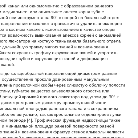
вой канал или одномоментно с образованием раневого
 медиальнее, или апикальнее апекса корня зуба с
ной оси инструмента на 90° с опорой на базальный отдел
 направлении позволяет атравматично удалить апекс корня
а в костном канале с использованием в качестве опоры
ется возможность вывихивания апексов корней с аномалией
го люксатора на костную ткань канала базального отдела
т дальнейшую травму мягких тканей и возникновения
ейшем сохранить трофику окружающих тканей и укоротить
 соседних зубов и окружающих тканей и деформацию
тканей.
кобы до кольцеобразной направляющей диаметром равным
и осуществление прокола дозированным мануальным
леча проволочной скобы через слизистую оболочку полости
стину, губчатое вещество альвеолярного отростка или
й режущей кромкой прямого люксатора под углом до 30° к
а диаметром равным диаметру промежуточной части
 минимальной площадью раневого канала и с сохранением
аиболее актуально, так как крестальные отделы краев лунки
ном периоде [4]. Трофическая функция надкостницы также
ни и минимальной площади раневой поверхности равной
 тканей и возникновения фрактур стенок альвеолы челюсти
их тканей и укоротить время хирургического вмешательства,