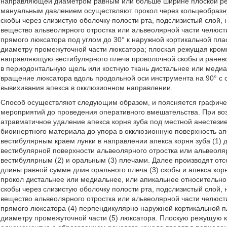
направляющей диаметром равным или больше ширине плоской ре
мануальным давлением осуществляют прокол через кольцеобраз
скобы через слизистую оболочку полости рта, подслизистый слой, 
вещество альвеолярного отростка или альвеолярной части челюст
прямого люксатора под углом до 30° к наружной кортикальной пл
диаметру промежуточной части люксатора; плоская режущая кром
направляющую вестибулярного плеча проволочной скобы и ранево
в периодонтальную щель или костную ткань дистальнее или медиал
вращение люксатора вдоль продольной оси инструмента на 90° с 
вывихивания апекса в окклюзионном направлении.
Способ осуществляют следующим образом, и поясняется графичес
мероприятий до проведения оперативного вмешательства. При во
атравматичное удаление апекса корня зуба под местной анестезие
биоинертного материала до упора в окклюзионную поверхность апе
вестибулярным краем лунки в направлении апекса корня зуба (1) д
вестибулярной поверхности альвеолярного отростка или альвеоля
вестибулярным (2) и оральным (3) плечами. Далее производят отс
длины равной сумме длин орального плеча (3) скобы и апекса ко
прокол дистальнее или медиальнее, или апикальнее относительно 
скобы через слизистую оболочку полости рта, подслизистый слой, 
вещество альвеолярного отростка или альвеолярной части челюсти
прямого люксатора (4) перпендикулярно наружной кортикальной 
диаметру промежуточной части (5) люксатора. Плоскую режущую к