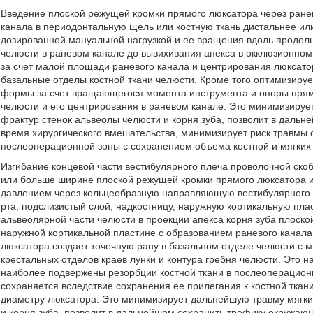
Введение плоской режущей кромки прямого люксатора через ране
канала в периодонтальную щель или костную ткань дистальнее или
дозированной мануальной нагрузкой и ее вращения вдоль продоль
челюсти в раневом канале до вывихивания апекса в окклюзионном
за счет малой площади раневого канала и центрирования люксатор
базальные отделы костной ткани челюсти. Кроме того оптимизиру
формы за счет вращающегося момента инструмента и опоры прямо
челюсти и его центрирования в раневом канале. Это минимизируе
фрактур стенок альвеолы челюсти и корня зуба, позволит в дальн
время хирургического вмешательства, минимизирует риск травмы
послеоперационной зоны с сохранением объема костной и мягких 
Изгибание концевой части вестибулярного плеча проволочной с
или больше ширине плоской режущей кромки прямого люксатора 
давлением через кольцеобразную направляющую вестибулярного п
рта, подслизистый слой, надкостницу, наружную кортикальную пла
альвеолярной части челюсти в проекции апекса корня зуба плоско
наружной кортикальной пластине с образованием раневого канал
люксатора создает точечную рану в базальном отделе челюсти с
крестальных отделов краев лунки и контура гребня челюсти. Это н
наиболее подвержены резорбции костной ткани в послеоперацион
сохраняется вследствие сохранения ее прилегания к костной тка
диаметру люксатора. Это минимизирует дальнейшую травму мягких
и корня зуба, позволит в дальнейшем сохранить трофику окружающ