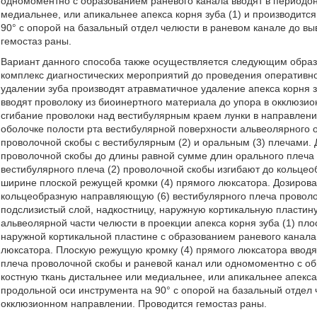
одномоментно с образованием раневого канала вводят в периодон
медиальнее, или апикальнее апекса корня зуба (1) и производит
90° с опорой на базальный отдел челюсти в раневом канале до в
гемостаз раны.
Вариант данного способа также осуществляется следующим образ
комплекс диагностических мероприятий до проведения оперативн
удалении зуба производят атравматичное удаление апекса корня з
вводят проволоку из биоинертного материала до упора в окклюзио
сгибание проволоки над вестибулярным краем лунки в направлении
оболочке полости рта вестибулярной поверхности альвеолярного 
проволочной скобы с вестибулярным (2) и оральным (3) плечами. 
проволочной скобы до длины равной сумме длин орального плеча (3
вестибулярного плеча (2) проволочной скобы изгибают до кольц
ширине плоской режущей кромки (4) прямого люксатора. Дозиро
кольцеобразную направляющую (6) вестибулярного плеча проволоч
подслизистый слой, надкостницу, наружную кортикальную пластину
альвеолярной части челюсти в проекции апекса корня зуба (1) пл
наружной кортикальной пластине с образованием раневого канал
люксатора. Плоскую режущую кромку (4) прямого люксатора ввод
плеча проволочной скобы и раневой канал или одномоментно с о
костную ткань дистальнее или медиальнее, или апикальнее апекса
продольной оси инструмента на 90° с опорой на базальный отдел 
окклюзионном направлении. Проводится гемостаз раны.