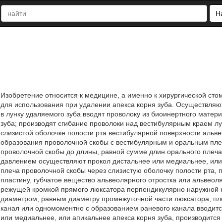
Н
Изобретение относится к медицине, а именно к хирургической сто
для использования при удалении апекса корня зуба. Осуществляю
в лунку удаляемого зуба вводят проволоку из биоинертного матер
зуба; производят сгибание проволоки над вестибулярным краем лу
слизистой оболочке полости рта вестибулярной поверхности альве
образования проволочной скобы с вестибулярным и оральным пле
проволочной скобы до длины, равной сумме длин орального плеча
давлением осуществляют прокол дистальнее или медиальнее, или 
плеча проволочной скобы через слизистую оболочку полости рта, 
пластину, губчатое вещество альвеолярного отростка или альвеол
режущей кромкой прямого люксатора перпендикулярно наружной к
диаметром, равным диаметру промежуточной части люксатора; пл
канал или одномоментно с образованием раневого канала вводитс
или медиальнее, или апикальнее апекса корня зуба, производитс