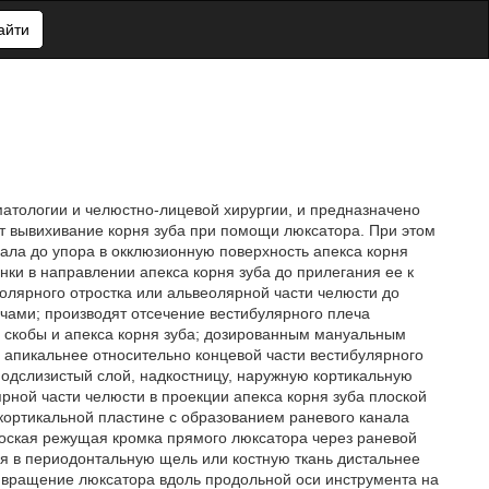
айти
матологии и челюстно-лицевой хирургии, и предназначено
т вывихивание корня зуба при помощи люксатора. При этом
иала до упора в окклюзионную поверхность апекса корня
нки в направлении апекса корня зуба до прилегания ее к
олярного отростка или альвеолярной части челюсти до
чами; производят отсечение вестибулярного плеча
 скобы и апекса корня зуба; дозированным мануальным
апикальнее относительно концевой части вестибулярного
подслизистый слой, надкостницу, наружную кортикальную
ярной части челюсти в проекции апекса корня зуба плоской
ортикальной пластине с образованием раневого канала
оская режущая кромка прямого люксатора через раневой
я в периодонтальную щель или костную ткань дистальнее
я вращение люксатора вдоль продольной оси инструмента на