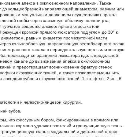
ывихивания апекса в окклюзионном направлении. Также
ют до кольцеобразной направляющей диаметром, равным или
зированным мануальным давлением осуществляют прокол
лочной скобы через слизистую оболочку полости рта,
, губчатое вещество альвеолярного отростка или
й режущей кромкой прямого люксатора под углом до 30° к
а диаметром, равным диаметру промежуточной части
 через кольцеобразную направляющую вестибулярного плеча
анием раневого канала в периодонтальную щель или костную
зуба, производится вращение люксатора вдоль продольной
аневом канале до вывихивания апекса в окклюзионном
каней и предотвращает возникновение фрактур стенок
трофики окружающих тканей, а также позволяет уменьшить
соседних зубов и окружающих тканей. 1 з.п. ф-лы, 2 ил., 6
матологии и челюстно-лицевой хирургии.
ней зубов.
 том, что фиссурным бором, фиксированным в прямом или
льного кармана удаляют эпителий и грануляционную ткань.
 грануляционную ткань с медиальной и дистальной сторон