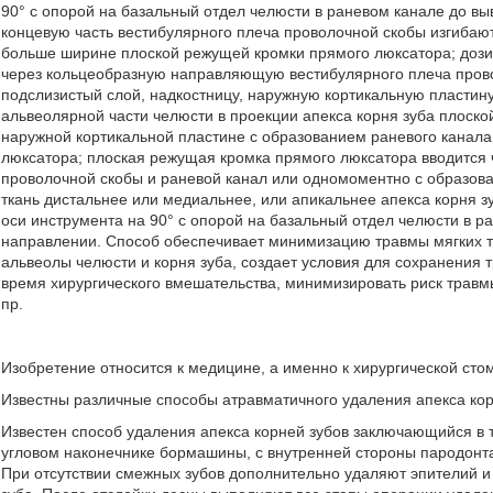
90° с опорой на базальный отдел челюсти в раневом канале до в
концевую часть вестибулярного плеча проволочной скобы изгиба
больше ширине плоской режущей кромки прямого люксатора; до
через кольцеобразную направляющую вестибулярного плеча прово
подслизистый слой, надкостницу, наружную кортикальную пластину
альвеолярной части челюсти в проекции апекса корня зуба плоско
наружной кортикальной пластине с образованием раневого канал
люксатора; плоская режущая кромка прямого люксатора вводится
проволочной скобы и раневой канал или одномоментно с образов
ткань дистальнее или медиальнее, или апикальнее апекса корня 
оси инструмента на 90° с опорой на базальный отдел челюсти в р
направлении. Способ обеспечивает минимизацию травмы мягких т
альвеолы челюсти и корня зуба, создает условия для сохранения 
время хирургического вмешательства, минимизировать риск травмы 
пр.
Изобретение относится к медицине, а именно к хирургической сто
Известны различные способы атравматичного удаления апекса кор
Известен способ удаления апекса корней зубов заключающийся в
угловом наконечнике бормашины, с внутренней стороны пародонта
При отсутствии смежных зубов дополнительно удаляют эпителий и