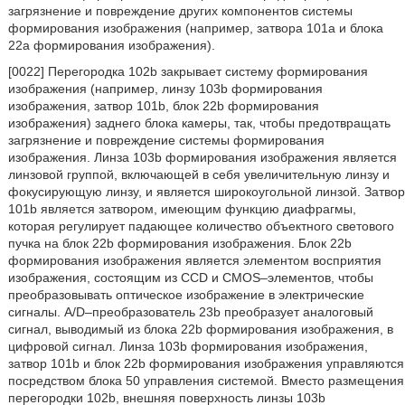
загрязнение и повреждение других компонентов системы
формирования изображения (например, затвора 101a и блока
22a формирования изображения).
[0022] Перегородка 102b закрывает систему формирования
изображения (например, линзу 103b формирования
изображения, затвор 101b, блок 22b формирования
изображения) заднего блока камеры, так, чтобы предотвращать
загрязнение и повреждение системы формирования
изображения. Линза 103b формирования изображения является
линзовой группой, включающей в себя увеличительную линзу и
фокусирующую линзу, и является широкоугольной линзой. Затвор
101b является затвором, имеющим функцию диафрагмы,
которая регулирует падающее количество объектного светового
пучка на блок 22b формирования изображения. Блок 22b
формирования изображения является элементом восприятия
изображения, состоящим из CCD и CMOS–элементов, чтобы
преобразовывать оптическое изображение в электрические
сигналы. A/D–преобразователь 23b преобразует аналоговый
сигнал, выводимый из блока 22b формирования изображения, в
цифровой сигнал. Линза 103b формирования изображения,
затвор 101b и блок 22b формирования изображения управляются
посредством блока 50 управления системой. Вместо размещения
перегородки 102b, внешняя поверхность линзы 103b