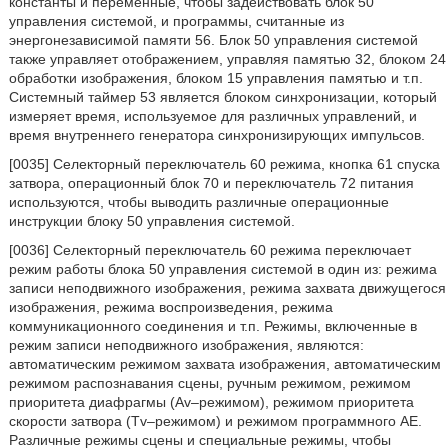
константы и переменные, чтобы задействовать блок 50
управления системой, и программы, считанные из
энергонезависимой памяти 56. Блок 50 управления системой
также управляет отображением, управляя памятью 32, блоком 24
обработки изображения, блоком 15 управления памятью и т.п.
Системный таймер 53 является блоком синхронизации, который
измеряет время, используемое для различных управлений, и
время внутреннего генератора синхронизирующих импульсов.
[0035] Селекторный переключатель 60 режима, кнопка 61 спуска
затвора, операционный блок 70 и переключатель 72 питания
используются, чтобы выводить различные операционные
инструкции блоку 50 управления системой.
[0036] Селекторный переключатель 60 режима переключает
режим работы блока 50 управления системой в один из: режима
записи неподвижного изображения, режима захвата движущегося
изображения, режима воспроизведения, режима
коммуникационного соединения и т.п. Режимы, включенные в
режим записи неподвижного изображения, являются:
автоматическим режимом захвата изображения, автоматическим
режимом распознавания сцены, ручным режимом, режимом
приоритета диафрагмы (Av–режимом), режимом приоритета
скорости затвора (Tv–режимом) и режимом программного AE.
Различные режимы сцены и специальные режимы, чтобы