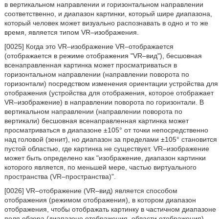
в вертикальном направлении и горизонтальном направлении
соответственно, и диапазон картинки, который шире диапазона,
который человек может визуально распознавать в одно и то же
время, является типом VR–изображения.
[0025] Когда это VR–изображение VR–отображается
(отображается в режиме отображения "VR–вид"), бесшовная
всенаправленная картинка может просматриваться в
горизонтальном направлении (направлении поворота по
горизонтали) посредством изменения ориентации устройства для
отображения (устройства для отображения, которое отображает
VR–изображение) в направлении поворота по горизонтали. В
вертикальном направлении (направлении поворота по
вертикали) бесшовная всенаправленная картинка может
просматриваться в диапазоне ±105° от точки непосредственно
над головой (зенит), но диапазон за пределами ±105° становится
пустой областью, где картинка не существует. VR–изображение
может быть определено как "изображение, диапазон картинки
которого является, по меньшей мере, частью виртуального
пространства (VR–пространства)".
[0026] VR–отображение (VR–вид) является способом
отображения (режимом отображения), в котором диапазон
отображения, чтобы отображать картинку в частичном диапазоне
поля обзора (диапазоне отображения, области отображения),