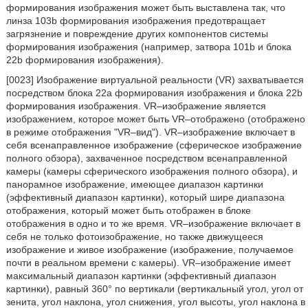
формирования изображения может быть выставлена так, что
линза 103b формирования изображения предотвращает
загрязнение и повреждение других компонентов системы
формирования изображения (например, затвора 101b и блока
22b формирования изображения).
[0023] Изображение виртуальной реальности (VR) захватывается
посредством блока 22a формирования изображения и блока 22b
формирования изображения. VR–изображение является
изображением, которое может быть VR–отображено (отображено
в режиме отображения "VR–вид"). VR–изображение включает в
себя всенаправленное изображение (сферическое изображение
полного обзора), захваченное посредством всенаправленной
камеры (камеры сферического изображения полного обзора), и
панорамное изображение, имеющее диапазон картинки
(эффективный диапазон картинки), который шире диапазона
отображения, который может быть отображен в блоке
отображения в одно и то же время. VR–изображение включает в
себя не только фотоизображение, но также движущееся
изображение и живое изображение (изображение, получаемое
почти в реальном времени с камеры). VR–изображение имеет
максимальный диапазон картинки (эффективный диапазон
картинки), равный 360° по вертикали (вертикальный угол, угол от
зенита, угол наклона, угол снижения, угол высоты, угол наклона в