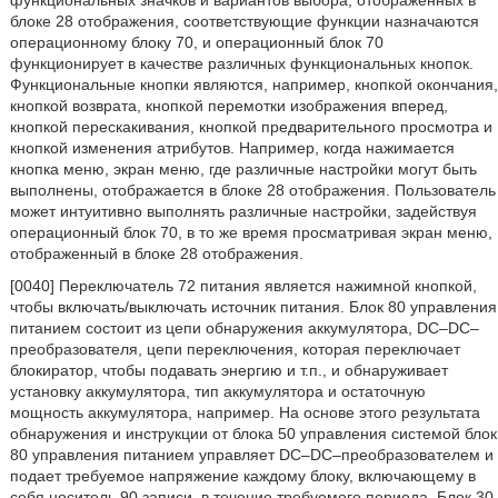
функциональных значков и вариантов выбора, отображенных в
блоке 28 отображения, соответствующие функции назначаются
операционному блоку 70, и операционный блок 70
функционирует в качестве различных функциональных кнопок.
Функциональные кнопки являются, например, кнопкой окончания,
кнопкой возврата, кнопкой перемотки изображения вперед,
кнопкой перескакивания, кнопкой предварительного просмотра и
кнопкой изменения атрибутов. Например, когда нажимается
кнопка меню, экран меню, где различные настройки могут быть
выполнены, отображается в блоке 28 отображения. Пользователь
может интуитивно выполнять различные настройки, задействуя
операционный блок 70, в то же время просматривая экран меню,
отображенный в блоке 28 отображения.
[0040] Переключатель 72 питания является нажимной кнопкой,
чтобы включать/выключать источник питания. Блок 80 управления
питанием состоит из цепи обнаружения аккумулятора, DC–DC–
преобразователя, цепи переключения, которая переключает
блокиратор, чтобы подавать энергию и т.п., и обнаруживает
установку аккумулятора, тип аккумулятора и остаточную
мощность аккумулятора, например. На основе этого результата
обнаружения и инструкции от блока 50 управления системой блок
80 управления питанием управляет DC–DC–преобразователем и
подает требуемое напряжение каждому блоку, включающему в
себя носитель 90 записи, в течение требуемого периода. Блок 30