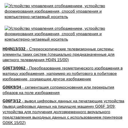
H04N13/332
- Стереоскопические телевизионные системы;
элементы таких систем (специально предназначенные для
цветного телевидения H04N 15/00)
G06T3/0062
- Преобразование геометрического изображения в
матрицу изображения, например из побитового в побитовое
изображение, создающее другое изображение
G06K9/34
- сегментация соприкосновения или перекрытия
образов на поле изображения
G06F3/12
- вывод цифровых данных на печатающие устройства
(вывод цифровых данных на пишущую машинку G06F 3/09;
устройства для получения долговременного визуального
представления выходных данных с использованием принтеров
G06K 15/02)