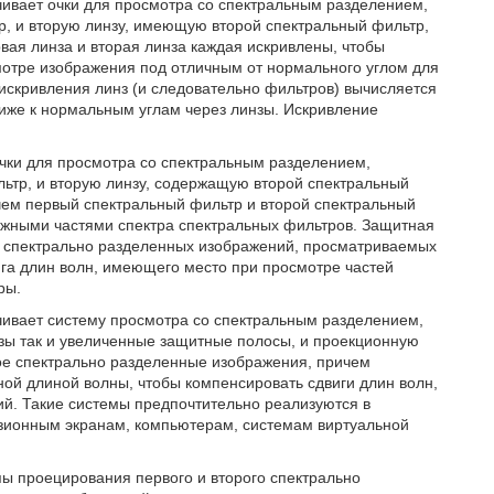
ивает очки для просмотра со спектральным разделением,
, и вторую линзу, имеющую второй спектральный фильтр,
вая линза и вторая линза каждая искривлены, чтобы
отре изображения под отличным от нормального углом для
искривления линз (и следовательно фильтров) вычисляется
лиже к нормальным углам через линзы. Искривление
чки для просмотра со спектральным разделением,
тр, и вторую линзу, содержащую второй спектральный
чем первый спектральный фильтр и второй спектральный
жными частями спектра спектральных фильтров. Защитная
и спектрально разделенных изображений, просматриваемых
ига длин волн, имеющего место при просмотре частей
ры.
ивает систему просмотра со спектральным разделением,
зы так и увеличенные защитные полосы, и проекционную
ое спектрально разделенные изображения, причем
й длиной волны, чтобы компенсировать сдвиги длин волн,
й. Такие системы предпочтительно реализуются в
зионным экранам, компьютерам, системам виртуальной
ы проецирования первого и второго спектрально