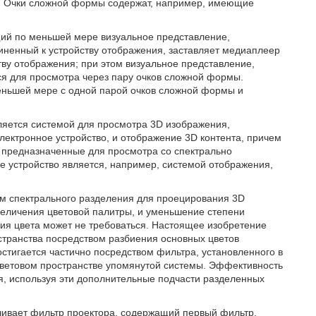
. Очки сложной формы содержат, например, имеющие
ий по меньшей мере визуальное представление,
диненный к устройству отображения, заставляет медиаплеер
тву отображения; при этом визуальное представление,
ся для просмотра через пару очков сложной формы.
еньшей мере с одной парой очков сложной формы и
яется системой для просмотра 3D изображения,
ектронное устройство, и отображение 3D контента, причем
 предназначенные для просмотра со спектрально
устройство является, например, системой отображения,
м спектрального разделения для проецирования 3D
величения цветовой палитры, и уменьшение степени
ия цвета может не требоваться. Настоящее изобретение
странства посредством разбиения основных цветов
остигается частично посредством фильтра, установленного в
ветовом пространстве упомянутой системы. Эффективность
я, используя эти дополнительные подчасти разделенных
ивает фильтр проектора, содержащий первый фильтр,