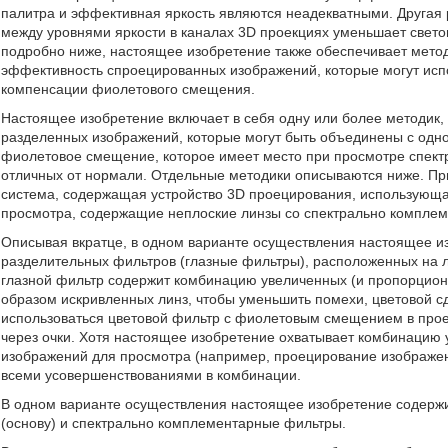
палитра и эффективная яркость являются неадекватными. Другая р
между уровнями яркости в каналах 3D проекциях уменьшает свето
подробно ниже, настоящее изобретение также обеспечивает метод
эффективность спроецированных изображений, которые могут исп
компенсации фиолетового смещения.
Настоящее изобретение включает в себя одну или более методик, 
разделенных изображений, которые могут быть объединены с одн
фиолетовое смещение, которое имеет место при просмотре спект
отличных от нормали. Отдельные методики описываются ниже. Пр
система, содержащая устройство 3D проецирования, использующ
просмотра, содержащие неплоские линзы со спектрально компле
Описывая вкратце, в одном варианте осуществления настоящее и
разделительных фильтров (глазные фильтры), расположенных на л
глазной фильтр содержит комбинацию увеличенных (и пропорцион
образом искривленных линз, чтобы уменьшить помехи, цветовой сд
использоваться цветовой фильтр с фиолетовым смещением в прое
через очки. Хотя настоящее изобретение охватывает комбинацию 
изображений для просмотра (например, проецирование изображен
всеми усовершенствованиями в комбинации.
В одном варианте осуществления настоящее изобретение содерж
(основу) и спектрально комплементарные фильтры.