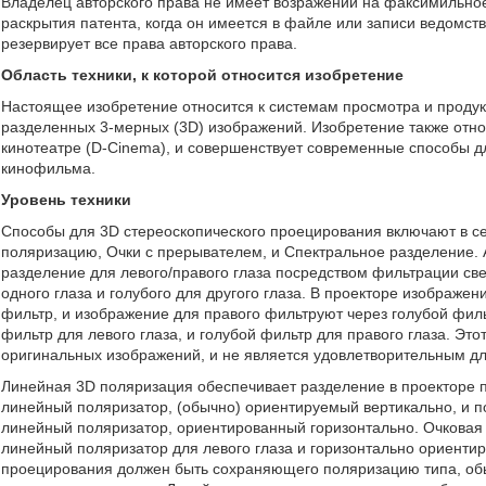
Владелец авторского права не имеет возражений на факсимильное
раскрытия патента, когда он имеется в файле или записи ведомств
резервирует все права авторского права.
Область техники, к которой относится изобретение
Настоящее изобретение относится к системам просмотра и проду
разделенных 3-мерных (3D) изображений. Изобретение также отн
кинотеатре (D-Cinema), и совершенствует современные способы д
кинофильма.
Уровень техники
Способы для 3D стереоскопического проецирования включают в с
поляризацию, Очки с прерывателем, и Спектральное разделение.
разделение для левого/правого глаза посредством фильтрации све
одного глаза и голубого для другого глаза. В проекторе изображе
фильтр, и изображение для правого фильтруют через голубой фил
фильтр для левого глаза, и голубой фильтр для правого глаза. Эт
оригинальных изображений, и не является удовлетворительным д
Линейная 3D поляризация обеспечивает разделение в проекторе 
линейный поляризатор, (обычно) ориентируемый вертикально, и п
линейный поляризатор, ориентированный горизонтально. Очковая 
линейный поляризатор для левого глаза и горизонтально ориентир
проецирования должен быть сохраняющего поляризацию типа, обы