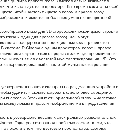
ания фильтра правого глаза. Очковая оптика включает в
, что используются в проекторе. В то время как этот способ
цвета, чтобы заставить цвета в левом и правом глазу
 изображении, и имеется небольшое уменьшение цветовой
вого/правого глаза для 3D стереоскопической демонстрации
о глаза и один для правого глаза), или могут
 двойного проецирования проекционный фильтр является
. В системе D-Cinema с одним проектором левое и правое
ключением случая очков с прерывателем, где проекционные
олжны изменяться с частотой мультиплексирования L/R. Это
е, синхронизированный с частотой мультиплексирования,
 усовершенствованиях спектрально разделенных устройств и
 чтобы удалить и скомпенсировать фиолетовое смещение,
ри внеосевых (отличных от нормального) углах. Фиолетовое
ам между левым и правым изображениями в представлении
ность в усовершенствованиях спектральных разделительных
Cinema. Одна реализованная проблема состоит в том, что
о яркости в том, что цветовые пространства, цветовая