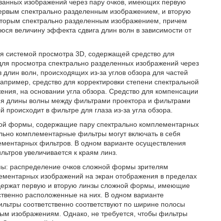
ванных изображений через пару очков, имеющих первую
ервым спектрально разделенным изображением, и вторую
вторым спектрально разделенным изображением, причем
ся величину эффекта сдвига длин волн в зависимости от
я системой просмотра 3D, содержащей средство для
для просмотра спектрально разделенных изображений через
 длин волн, происходящих из-за углов обзора для частей
апример, средство для корректировки степени спектральной
ния, на основании угла обзора. Средство для компенсации
вия длины волны между фильтрами проектора и фильтрами
й происходит в фильтре для глаза из-за угла обзора.
жной формы, содержащие пару спектрально комплементарных
льно комплементарные фильтры могут включать в себя
ментарных фильтров. В одном варианте осуществления
ьтров увеличивается к краям линз.
пы: распределение очков сложной формы зрителям
лементарных изображений на экран отображения в пределах
одержат первую и вторую линзы сложной формы, имеющие
ственно расположенные на них. В одном варианте
льтры соответственно соответствуют по ширине полосы
ым изображениям. Однако, не требуется, чтобы фильтры