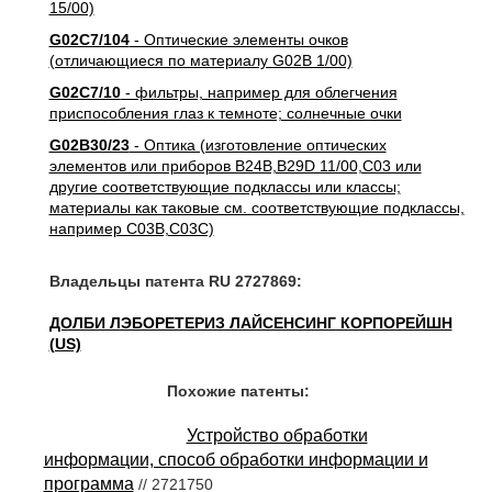
15/00)
G02C7/104
- Оптические элементы очков
(отличающиеся по материалу G02B 1/00)
G02C7/10
- фильтры, например для облегчения
приспособления глаз к темноте; солнечные очки
G02B30/23
- Оптика (изготовление оптических
элементов или приборов B24B,B29D 11/00,C03 или
другие соответствующие подклассы или классы;
материалы как таковые см. соответствующие подклассы,
например C03B,C03C)
Владельцы патента RU 2727869:
ДОЛБИ ЛЭБОРЕТЕРИЗ ЛАЙСЕНСИНГ КОРПОРЕЙШН
(US)
Похожие патенты:
Устройство обработки
информации, способ обработки информации и
программа
// 2721750