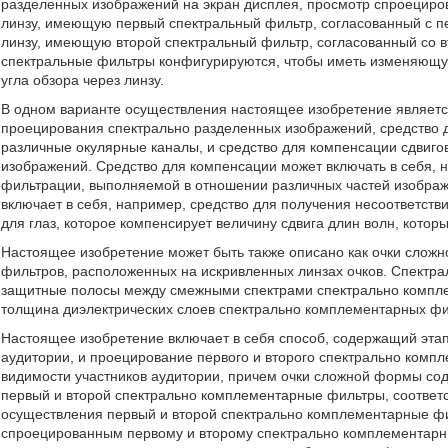
разделенных изображений на экран дисплея, просмотр спроециро
линзу, имеющую первый спектральный фильтр, согласованный с п
линзу, имеющую второй спектральный фильтр, согласованный со 
спектральные фильтры конфигурируются, чтобы иметь изменяющую
угла обзора через линзу.
В одном варианте осуществления настоящее изобретение являетс
проецирования спектрально разделенных изображений, средство 
различные окулярные каналы, и средство для компенсации сдвигов
изображений. Средство для компенсации может включать в себя, н
фильтрации, выполняемой в отношении различных частей изображе
включает в себя, например, средство для получения несоответст
для глаз, которое компенсирует величину сдвига длин волн, которы
Настоящее изобретение может быть также описано как очки сло
фильтров, расположенных на искривленных линзах очков. Спектра
защитные полосы между смежными спектрами спектрально компле
толщина диэлектрических слоев спектрально комплементарных фил
Настоящее изобретение включает в себя способ, содержащий эта
аудитории, и проецирование первого и второго спектрально комп
видимости участников аудитории, причем очки сложной формы с
первый и второй спектрально комплементарные фильтры, соответ
осуществления первый и второй спектрально комплементарные фи
спроецированным первому и второму спектрально комплементарн