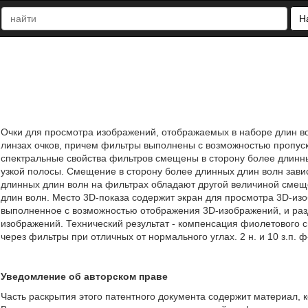
Н
Очки для просмотра изображений, отображаемых в наборе длин в
линзах очков, причем фильтры выполнены с возможностью пропуск
спектральные свойства фильтров смещены в сторону более длинны
узкой полосы. Смещение в сторону более длинных длин волн завис
длинных длин волн на фильтрах обладают другой величиной смещ
длин волн. Место 3D-показа содержит экран для просмотра 3D-из
выполненное с возможностью отображения 3D-изображений, и раз
изображений. Технический результат - компенсация фиолетового 
через фильтры при отличных от нормального углах. 2 н. и 10 з.п. ф-
Уведомление об авторском праве
Часть раскрытия этого патентного документа содержит материал, 