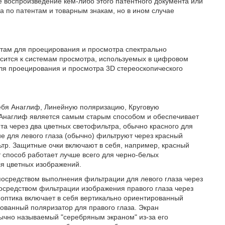
 воспроизведение кем-либо этого патентного документа или
а по патентам и товарным знакам, но в ином случае
ктам для проецирования и просмотра спектрально
осится к системам просмотра, используемых в цифровом
ля проецирования и просмотра 3D стереоскопического
ебя Анаглиф, Линейную поляризацию, Круговую
 Анаглиф является самым старым способом и обеспечивает
та через два цветных светофильтра, обычно красного для
ние для левого глаза (обычно) фильтруют через красный
ьтр. Защитные очки включают в себя, например, красный
от способ работает лучше всего для черно-белых
ля цветных изображений.
посредством выполнения фильтрации для левого глаза через
осредством фильтрации изображения правого глаза через
оптика включает в себя вертикально ориентированный
ованный поляризатор для правого глаза. Экран
чно называемый "серебряным экраном" из-за его