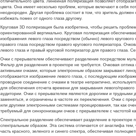
отличительного цвета. Линейная поляризация позволяет отобраз
цвета. Она имеет несколько проблем, которые включают в себя пот
неоднороден. Другая проблема состоит в том, что зритель должен
избежать помех от одного глаза другому.
Круговая 3D поляризация была изобретена, чтобы решить проблем
ориентированной вертикально. Круговая поляризация обеспечива
изображения левого глаза посредством (обычно) левого круговог
правого глаза посредством правого кругового поляризатора. Очков
левого глаза и правый круговой поляризатор для правого глаза. С
Очки с прерывателем обеспечивают разделение посредством муль
Фильтр для разделения в проекторе не требуется. Очковая оптика
активными очками, которые электронным образом закрывают линзу
отображается изображение левого глаза, с последующим изображен
проводное соединение с очками в театре непрактично, используе
для обеспечения отсчета времени для закрывания левого/правого г
аудитории. Очки с прерывателем являются дорогими и трудными д
заменяться, и ограничены в частоте их переключения. Очки с пре
или другими электронными системами проецирования, так как оче
требуемый для синхронизации очков с прерывателем с частотой ка
Спектральное разделение обеспечивает разделение в проекторе п
спектральным образом. Эта система отличается от анаглифа тем, 
часть красного, зеленого и синего спектра, обеспечивая полноцв