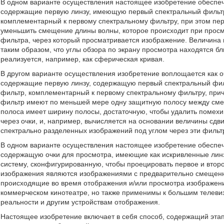
В одном варианте осуществления настоящее изобретение обеспеч
содержащие первую линзу, имеющую первый спектральный фильтр
комплементарный к первому спектральному фильтру, при этом пер
уменьшить смещение длины волны, которое происходит при просм
фильтра, через который просматривается изображение. Величина 
таким образом, что углы обзора по экрану просмотра находятся б
реализуется, например, как сферическая кривая.
В другом варианте осуществления изобретение воплощается как о
содержащие первую линзу, содержащую первый спектральный филь
фильтр, комплементарный к первому спектральному фильтру, при
фильтр имеют по меньшей мере одну защитную полосу между сме
полоса имеет ширину полосы, достаточную, чтобы удалить помех
через очки, и, например, вычисляется на основании величины сдв
спектрально разделенных изображений под углом через эти фильт
В одном варианте осуществления настоящее изобретение обеспеч
содержащую очки для просмотра, имеющие как искривленные лин
систему, сконфигурированную, чтобы проецировать первое и втор
изображения являются изображениями с предварительно смещенно
происходящие во время отображения и/или просмотра изображени
коммерческом кинотеатре, но также применимы к большим телеви
реальности и другим устройствам отображения.
Настоящее изобретение включает в себя способ, содержащий этап