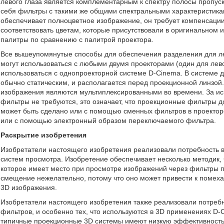
левого глаза является комплементарным к спектру полосы пропуск
себя фильтры с такими же общими спектральными характеристиками
обеспечивает полноцветное изображение, он требует компенсации 
соответствовать цветам, которые присутствовали в оригинальном
палитры по сравнению с палитрой проектора.
Все вышеупомянутые способы для обеспечения разделения для ле
могут использоваться с любыми двумя проекторами (один для левог
использоваться с однопроекторной системе D-Cinema. В системе
обычно статическим, и располагается перед проекционной линзой
изображения являются мультиплексированными во времени. За ис
фильтры не требуются, это означает, что проекционные фильтры д
может быть сделано или с помощью сменных фильтров в проектор
или с помощью электронный образом переключаемого фильтра.
Раскрытие изобретения
Изобретатели настоящего изобретения реализовали потребность в
систем просмотра. Изобретение обеспечивает несколько методик,
которое имеет место при просмотре изображений через фильтры п
смещение нежелательно, потому что оно может привести к помех
3D изображения.
Изобретатели настоящего изобретения также реализовали потреб
фильтров, и особенно тех, что используются в 3D применениях D-
типичные проекционные 3D системы имеют низкую эффективность п