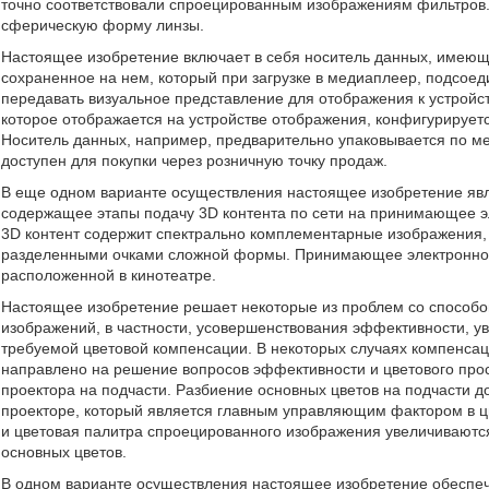
точно соответствовали спроецированным изображениям фильтров
сферическую форму линзы.
Настоящее изобретение включает в себя носитель данных, имеющ
сохраненное на нем, который при загрузке в медиаплеер, подсое
передавать визуальное представление для отображения к устройс
которое отображается на устройстве отображения, конфигурирует
Носитель данных, например, предварительно упаковывается по м
доступен для покупки через розничную точку продаж.
В еще одном варианте осуществления настоящее изобретение явл
содержащее этапы подачу 3D контента по сети на принимающее эл
3D контент содержит спектрально комплементарные изображения,
разделенными очками сложной формы. Принимающее электронное 
расположенной в кинотеатре.
Настоящее изобретение решает некоторые из проблем со способо
изображений, в частности, усовершенствования эффективности, у
требуемой цветовой компенсации. В некоторых случаях компенсац
направлено на решение вопросов эффективности и цветового про
проектора на подчасти. Разбиение основных цветов на подчасти д
проекторе, который является главным управляющим фактором в ц
и цветовая палитра спроецированного изображения увеличиваютс
основных цветов.
В одном варианте осуществления настоящее изобретение обеспеч