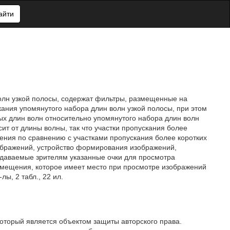
айти
олн узкой полосы, содержат фильтры, размещенные на
ания упомянутого набора длин волн узкой полосы, при этом
х длин волн относительно упомянутого набора длин волн
ит от длины волны, так что участки пропускания более
ения по сравнению с участками пропускания более коротких
ображений, устройство формирования изображений,
даваемые зрителям указанные очки для просмотра
смещения, которое имеет место при просмотре изображений
лы, 2 табл., 22 ил.
который является объектом защиты авторского права.