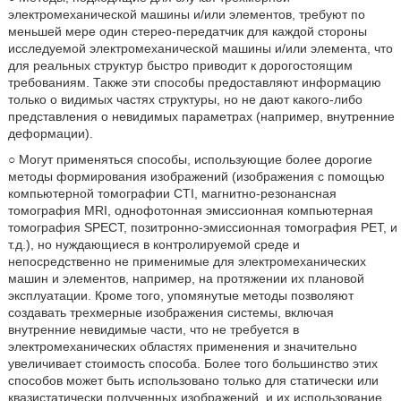
электромеханической машины и/или элементов, требуют по
меньшей мере один стерео-передатчик для каждой стороны
исследуемой электромеханической машины и/или элемента, что
для реальных структур быстро приводит к дорогостоящим
требованиям. Также эти способы предоставляют информацию
только о видимых частях структуры, но не дают какого-либо
представления о невидимых параметрах (например, внутренние
деформации).
○ Могут применяться способы, использующие более дорогие
методы формирования изображений (изображения с помощью
компьютерной томографии CTI, магнитно-резонансная
томография MRI, однофотонная эмиссионная компьютерная
томография SPECT, позитронно-эмиссионная томография PET, и
т.д.), но нуждающиеся в контролируемой среде и
непосредственно не применимые для электромеханических
машин и элементов, например, на протяжении их плановой
эксплуатации. Кроме того, упомянутые методы позволяют
создавать трехмерные изображения системы, включая
внутренние невидимые части, что не требуется в
электромеханических областях применения и значительно
увеличивает стоимость способа. Более того большинство этих
способов может быть использовано только для статически или
квазистатически полученных изображений, и их использование