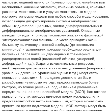
числовых моделей являются (помимо прочего): линейные или
нелинейные конечные элементы, конечные объемы, конечные
разности, многотельные и упругие многотельные модели,
изогеометрические модели или любые способы моделирования,
позволяющие дискретизировать системы алгебраических,
обычных дифференциальных, частно-дифференциальных и
дифференциально-алгебраических уравнений. Описанные
методы приводят к точному числовому описанию физической
электромеханической машины, но часто приводят к очень
большому количеству степеней свободы (до нескольких
миллионов) и уравнениям, которые необходимо решить для
получения репрезентации двухмерных и трехмерных
распределенных полей (положений объекта, ускорений,
деформаций и т.д.). Затраты вычислительных ресурсов,
необходимые для решения этих систем уравнений (например,
уравнений движения, уравнений оценки и т.д.) могут стать
непомерно высокими. В последние десятилетия были
разработаны некоторые методы, предоставляющие более
быстрое, но точное решение, под названием уменьшение
порядка линейной или нелинейной модели (MOR). Как таковое
применение этих методов является полем исследования и
представляет собой нетривиальный шаг, который может быть
принять во время подготовки модели. MOR-методы могут быть
использованы в предлагаемом изобретении для достижения