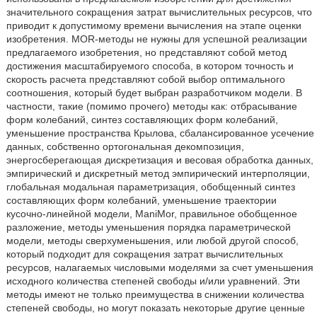
значительного сокращения затрат вычислительных ресурсов, что
приводит к допустимому времени вычисления на этапе оценки
изобретения. MOR-методы не нужны для успешной реализации
предлагаемого изобретения, но представляют собой метод
достижения масштабируемого способа, в котором точность и
скорость расчета представляют собой выбор оптимального
соотношения, который будет выбран разработчиком модели. В
частности, такие (помимо прочего) методы как: отбрасывание
форм колебаний, синтез составляющих форм колебаний,
уменьшение пространства Крылова, сбалансированное усечение
данных, собственно ортогональная декомпозиция,
энергосберегающая дискретизация и весовая обработка данных,
эмпирический и дискретный метод эмпирический интерполяции,
глобальная модальная параметризация, обобщенный синтез
составляющих форм колебаний, уменьшение траектории
кусочно-линейной модели, ManiMor, правильное обобщенное
разложение, методы уменьшения порядка параметрической
модели, методы сверхуменьшения, или любой другой способ,
который подходит для сокращения затрат вычислительных
ресурсов, налагаемых числовыми моделями за счет уменьшения
исходного количества степеней свободы и/или уравнений. Эти
методы имеют не только преимущества в снижении количества
степеней свободы, но могут показать некоторые другие ценные