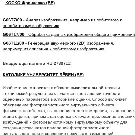
КОСКО Франческо (BE)
G06T7/00
- Анализ изображения, например из побитового к
непобитовому изображению
G06T17/00
- Обработка данных изображения общего применения
G06T11/00
- Генерация двухмерного (2D) изображения,
например из описания к побитовому изображению
Владельцы патента RU 2739711:
КАТОЛИКЕ УНИВЕРСИТЕТ ЛЁВЕН (BE)
Изобретение относится к области вычислительной техники.
Технический результат заключается в повышении точности
оценочных параметров в алгоритме оценки. Способ включает
обеспечение фотореалистичного виртуального объекта
физического объекта, выполнение этапа измерения, выполнение
этапа оценки, причем этап оценки включает приложение внешних
возбуждений к фотореалистичному виртуальному объекту для
создания результатов измерений фотореалистичного
виртуального поля и сравнение результатов измерений