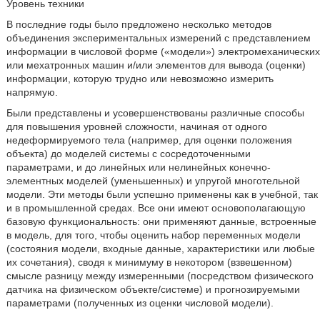
Уровень техники
В последние годы было предложено несколько методов
объединения экспериментальных измерений с представлением
информации в числовой форме («модели») электромеханических
или мехатронных машин и/или элементов для вывода (оценки)
информации, которую трудно или невозможно измерить
напрямую.
Были представлены и усовершенствованы различные способы
для повышения уровней сложности, начиная от одного
недеформируемого тела (например, для оценки положения
объекта) до моделей системы с сосредоточенными
параметрами, и до линейных или нелинейных конечно-
элементных моделей (уменьшенных) и упругой многотельной
модели. Эти методы были успешно применены как в учебной, так
и в промышленной средах. Все они имеют основополагающую
базовую функциональность: они применяют данные, встроенные
в модель, для того, чтобы оценить набор переменных модели
(состояния модели, входные данные, характеристики или любые
их сочетания), сводя к минимуму в некотором (взвешенном)
смысле разницу между измеренными (посредством физического
датчика на физическом объекте/системе) и прогнозируемыми
параметрами (полученных из оценки числовой модели).