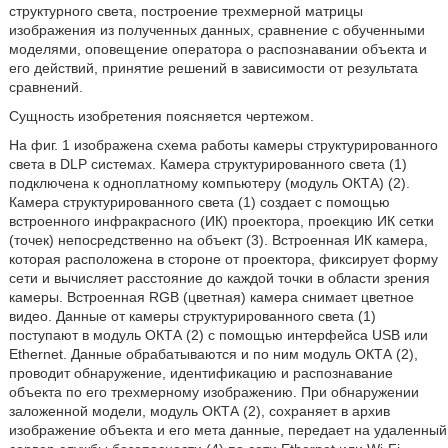
структурного света, построение трехмерной матрицы
изображения из полученных данных, сравнение с обученными
моделями, оповещение оператора о распознавании объекта и
его действий, принятие решений в зависимости от результата
сравнений.
Сущность изобретения поясняется чертежом.
На фиг. 1 изображена схема работы камеры структурированного
света в DLP системах. Камера структурированного света (1)
подключена к одноплатному компьютеру (модуль ОКТА) (2).
Камера структурированного света (1) создает с помощью
встроенного инфракрасного (ИК) проектора, проекцию ИК сетки
(точек) непосредственно на объект (3). Встроенная ИК камера,
которая расположена в стороне от проектора, фиксирует форму
сети и вычисляет расстояние до каждой точки в области зрения
камеры. Встроенная RGB (цветная) камера снимает цветное
видео. Данные от камеры структурированного света (1)
поступают в модуль ОКТА (2) с помощью интерфейса USB или
Ethernet. Данные обрабатываются и по ним модуль ОКТА (2),
проводит обнаружение, идентификацию и распознавание
объекта по его трехмерному изображению. При обнаружении
заложенной модели, модуль ОКТА (2), сохраняет в архив
изображение объекта и его мета данные, передает на удаленный