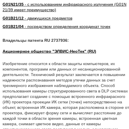
G01N21/35
- с использованием инфракрасного излучения (G01N
21/39 имеет преимущество)
G01B21/12
- движущихся предметов
G01B21/04
- посредством определения координат точек
Владельцы патента RU 2737936:
Акционерное общество "ЭЛВИС-НеоТек" (RU)
Изобретение относится к области защиты компьютеров, их
компонентов, программ или данных от несанкционированной
деятельности. Технический результат заключается в повышении
надежности распознавания методов утечки данных за счет
трехмерного изображения наблюдаемого объекта. Способ
использования камеры структурированного света в DLP системах
предполагает создание с помощью встроенного инфракрасного
(ИК) проектора проекции ИК сетки (точек) непосредственно на
объект, встроенная ИК камера, которая расположена в стороне от
проектора, фиксирует форму сети и вычисляет расстояние до
каждой точки в области зрения камеры, встроенная цветная
камера, снимает цветное видео, данные от камеры