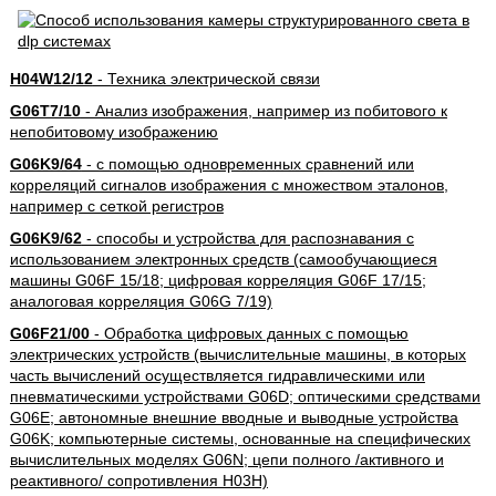
H04W12/12
- Техника электрической связи
G06T7/10
- Анализ изображения, например из побитового к
непобитовому изображению
G06K9/64
- с помощью одновременных сравнений или
корреляций сигналов изображения с множеством эталонов,
например с сеткой регистров
G06K9/62
- способы и устройства для распознавания с
использованием электронных средств (самообучающиеся
машины G06F 15/18; цифровая корреляция G06F 17/15;
аналоговая корреляция G06G 7/19)
G06F21/00
- Обработка цифровых данных с помощью
электрических устройств (вычислительные машины, в которых
часть вычислений осуществляется гидравлическими или
пневматическими устройствами G06D; оптическими средствами
G06E; автономные внешние вводные и выводные устройства
G06K; компьютерные системы, основанные на специфических
вычислительных моделях G06N; цепи полного /активного и
реактивного/ сопротивления H03H)