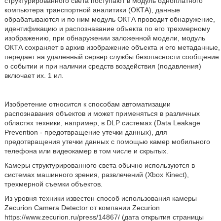
структурированного света поступают в модуль одноплатного
компьютера транспортной аналитики (ОКТА), данные
обрабатываются и по ним модуль ОКТА проводит обнаружение,
идентификацию и распознавание объекта по его трехмерному
изображению, при обнаружении заложенной модели, модуль
ОКТА сохраняет в архив изображение объекта и его метаданные,
передает на удаленный сервер службы безопасности сообщение
о событии и при наличии средств воздействия (подавления)
включает их. 1 ил.
Изобретение относится к способам автоматизации
распознавания объектов и может применяться в различных
областях техники, например, в DLP системах (Data Leakage
Prevention - предотвращение утечки данных), для
предотвращения утечки данных с помощью камер мобильного
телефона или видеокамер в том числе и скрытых.
Камеры структурированного света обычно используются в
системах машинного зрения, развлечений (Xbox Kinect),
трехмерной съемки объектов.
Из уровня техники известен способ использования камеры
Zecurion Camera Detector от компании Zecurion
https://www.zecurion.ru/press/14867/ (дата открытия страницы