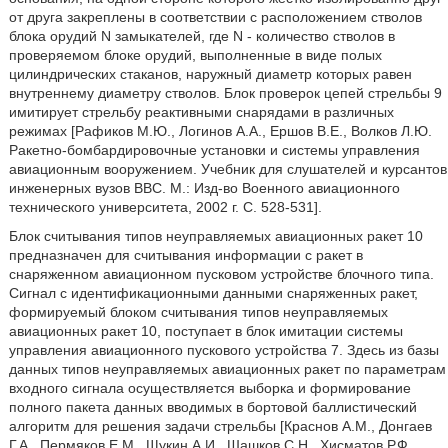
от друга закреплены в соответствии с расположением стволов
блока орудий N замыкателей, где N - количество стволов в
проверяемом блоке орудий, выполненные в виде полых
цилиндрических стаканов, наружный диаметр которых равен
внутреннему диаметру стволов. Блок проверок цепей стрельбы 9
имитирует стрельбу реактивными снарядами в различных
режимах [Рафиков М.Ю., Логинов А.А., Ершов В.Е., Волков Л.Ю.
Ракетно-бомбардировочные установки и системы управления
авиационным вооружением. Учебник для слушателей и курсантов
инженерных вузов ВВС. М.: Изд-во Военного авиационного
технического университета, 2002 г. С. 528-531].
Блок считывания типов неуправляемых авиационных ракет 10
предназначен для считывания информации с ракет в
снаряженном авиационном пусковом устройстве блочного типа.
Сигнал с идентификационными данными снаряженных ракет,
формируемый блоком считывания типов неуправляемых
авиационных ракет 10, поступает в блок имитации системы
управления авиационного пускового устройства 7. Здесь из базы
данных типов неуправляемых авиационных ракет по параметрам
входного сигнала осуществляется выборка и формирование
полного пакета данных вводимых в бортовой баллистический
алгоритм для решения задачи стрельбы [Краснов A.M., Донгаев
Г.А., Пермяков Е.М., Щукин А.И., Шашков С.Н., Хисматов Р.Ф.,