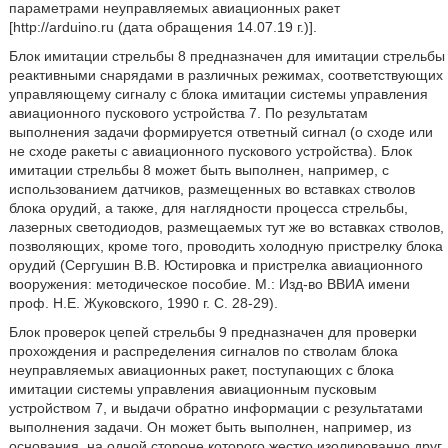
параметрами неуправляемых авиационных ракет
[http://arduino.ru (дата обращения 14.07.19 г.)].
Блок имитации стрельбы 8 предназначен для имитации стрельбы
реактивными снарядами в различных режимах, соответствующих
управляющему сигналу с блока имитации системы управления
авиационного пускового устройства 7. По результатам
выполнения задачи формируется ответный сигнал (о сходе или
не сходе ракеты с авиационного пускового устройства). Блок
имитации стрельбы 8 может быть выполнен, например, с
использованием датчиков, размещенных во вставках стволов
блока орудий, а также, для наглядности процесса стрельбы,
лазерных светодиодов, размещаемых тут же во вставках стволов,
позволяющих, кроме того, проводить холодную пристрелку блока
орудий (Сергушин В.В. Юстировка и пристрелка авиационного
вооружения: методическое пособие. М.: Изд-во ВВИА имени
проф. Н.Е. Жуковского, 1990 г. С. 28-29).
Блок проверок цепей стрельбы 9 предназначен для проверки
прохождения и распределения сигналов по стволам блока
неуправляемых авиационных ракет, поступающих с блока
имитации системы управления авиационным пусковым
устройством 7, и выдачи обратно информации с результатами
выполнения задачи. Он может быть выполнен, например, из
основания, на одной стороне которого жестко изолированно друг