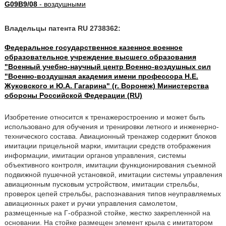
G09B9/08
- воздушными
Владельцы патента RU 2738362:
Федеральное государственное казенное военное
образовательное учреждение высшего образования
"Военный учебно-научный центр Военно-воздушных сил
"Военно-воздушная академия имени профессора Н.Е.
Жуковского и Ю.А. Гагарина" (г. Воронеж) Министерства
обороны Российской Федерации (RU)
Изобретение относится к тренажеростроению и может быть
использовано для обучения и тренировки летного и инженерно-
технического состава. Авиационный тренажер содержит блоков
имитации прицельной марки, имитации средств отображения
информации, имитации органов управления, системы
объективного контроля, имитации функционирования съемной
подвижной пушечной установкой, имитации системы управления
авиационным пусковым устройством, имитации стрельбы,
проверок цепей стрельбы, распознавания типов неуправляемых
авиационных ракет и ручки управления самолетом,
размещенные на Г-образной стойке, жестко закрепленной на
основании. На стойке размещен элемент крыла с имитатором