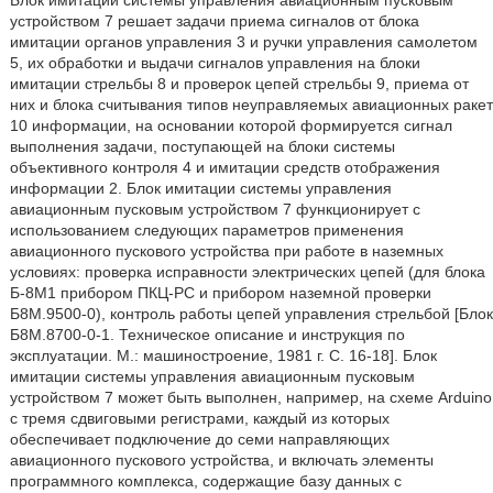
Блок имитации системы управления авиационным пусковым
устройством 7 решает задачи приема сигналов от блока
имитации органов управления 3 и ручки управления самолетом
5, их обработки и выдачи сигналов управления на блоки
имитации стрельбы 8 и проверок цепей стрельбы 9, приема от
них и блока считывания типов неуправляемых авиационных ракет
10 информации, на основании которой формируется сигнал
выполнения задачи, поступающей на блоки системы
объективного контроля 4 и имитации средств отображения
информации 2. Блок имитации системы управления
авиационным пусковым устройством 7 функционирует с
использованием следующих параметров применения
авиационного пускового устройства при работе в наземных
условиях: проверка исправности электрических цепей (для блока
Б-8М1 прибором ПКЦ-РС и прибором наземной проверки
Б8М.9500-0), контроль работы цепей управления стрельбой [Блок
Б8М.8700-0-1. Техническое описание и инструкция по
эксплуатации. М.: машиностроение, 1981 г. С. 16-18]. Блок
имитации системы управления авиационным пусковым
устройством 7 может быть выполнен, например, на схеме Arduino
с тремя сдвиговыми регистрами, каждый из которых
обеспечивает подключение до семи направляющих
авиационного пускового устройства, и включать элементы
программного комплекса, содержащие базу данных с