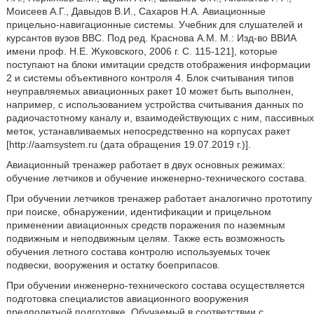
Моисеев А.Г., Давыдов В.И., Сахаров Н.А. Авиационные
прицельно-навигационные системы. Учебник для слушателей и
курсантов вузов ВВС. Под ред. Краснова A.M. М.: Изд-во ВВИА
имени проф. Н.Е. Жуковского, 2006 г. С. 115-121], которые
поступают на блоки имитации средств отображения информации
2 и системы объективного контроля 4. Блок считывания типов
неуправляемых авиационных ракет 10 может быть выполнен,
например, с использованием устройства считывания данных по
радиочастотному каналу и, взаимодействующих с ним, пассивных
меток, устанавливаемых непосредственно на корпусах ракет
[http://aamsystem.ru (дата обращения 19.07.2019 г.)].
Авиационный тренажер работает в двух основных режимах:
обучение летчиков и обучение инженерно-технического состава.
При обучении летчиков тренажер работает аналогично прототипу
при поиске, обнаружении, идентификации и прицельном
применении авиационных средств поражения по наземным
подвижным и неподвижным целям. Также есть возможность
обучения летного состава контролю используемых точек
подвески, вооружения и остатку боеприпасов.
При обучении инженерно-технического состава осуществляется
подготовка специалистов авиационного вооружения
предполетной подготовке. Обучаемый в соответствии с