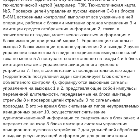
технологической картой [например, Т8К. Технологическая карта
№5. Проверка цепей управления пуском изделия С-8 из блоков
Б-8М1 встроенным контролем] выполняет все указанные в ней
операции, работая с блоками имитации органов управления 3 и
имитации средств отображения информации 2, также, в
зависимости от задачи, может использоваться информация с
блока имитации прицельной марки 1. Управляющие сигналы с
выхода 3 блока имитации органов управления 3 и выхода 2 ручки
управления самолетом 5 в виде электрических импульсов силой
тока не менее 5 А поступают соответственно на входы 4 и 5 блока
имитации системы управления авиационного пускового
устройства 7. Где, в соответствии с последовательностью задач
(корректность поступления задач контролирует блок системы
объективного контроля 4), формируются выходные сигналы
управления на выходах 1 и 2, представляющие собой импульсы
переменной длительности, передаваемые на блоки имитации
стрельбы 8 и проверок цепей стрельбы 9 по сигнальным
проводам. В это же время блок считывания типов неуправляемых
авиационных ракет 10, осуществляет считывание
идентификационной информации со снаряженных в блок ракет, и
передает ее на вход 3 блока имитации системы управления
авиационного пускового устройства 7 для дальнейшей обработки
и выдачи результирующей информации для решения задач