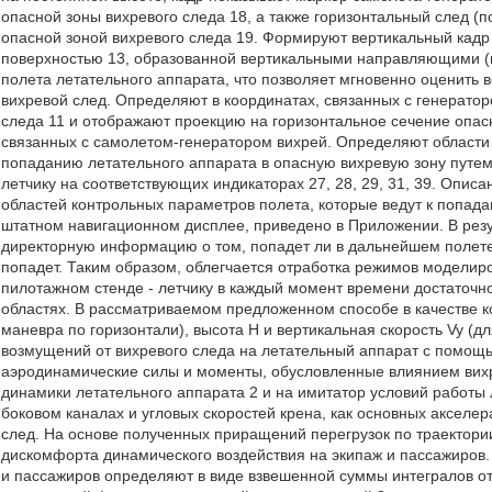
опасной зоны вихревого следа 18, а также горизонтальный след (
опасной зоной вихревого следа 19. Формируют вертикальный кадр
поверхностью 13, образованной вертикальными направляющими 
полета летательного аппарата, что позволяет мгновенно оценить 
вихревой след. Определяют в координатах, связанных с генератор
следа 11 и отображают проекцию на горизонтальное сечение опасн
связанных с самолетом-генератором вихрей. Определяют области 
попаданию летательного аппарата в опасную вихревую зону путем
летчику на соответствующих индикаторах 27, 28, 29, 31, 39. Опи
областей контрольных параметров полета, которые ведут к попад
штатном навигационном дисплее, приведено в Приложении. В резу
директорную информацию о том, попадет ли в дальнейшем полете 
попадет. Таким образом, облегчается отработка режимов моделир
пилотажном стенде - летчику в каждый момент времени достаточ
областях. В рассматриваемом предложенном способе в качестве к
маневра по горизонтали), высота Н и вертикальная скорость Vy (д
возмущений от вихревого следа на летательный аппарат с помо
аэродинамические силы и моменты, обусловленные влиянием вихр
динамики летательного аппарата 2 и на имитатор условий работы 
боковом каналах и угловых скоростей крена, как основных акселе
след. На основе полученных приращений перегрузок по траектории
дискомфорта динамического воздействия на экипаж и пассажиров.
и пассажиров определяют в виде взвешенной суммы интегралов о