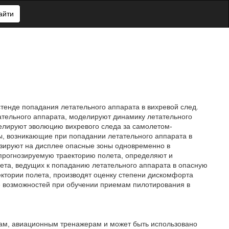
айти
тенде попадания летательного аппарата в вихревой след.
тательного аппарата, моделируют динамику летательного
делируют эволюцию вихревого следа за самолетом-
, возникающие при попадании летательного аппарата в
изируют на дисплее опасные зоны одновременно в
 прогнозируемую траекторию полета, определяют и
ета, ведущих к попаданию летательного аппарата в опасную
ектории полета, производят оценку степени дискомфорта
е возможностей при обучении приемам пилотирования в
дам, авиационным тренажерам и может быть использовано