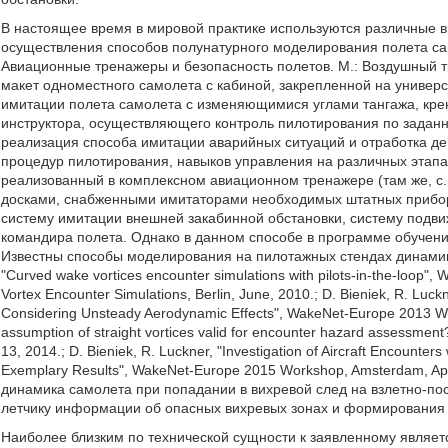
В настоящее время в мировой практике используются различные 
осуществления способов полунатурного моделирования полета сам
Авиационные тренажеры и безопасность полетов. М.: Воздушный т
макет одноместного самолета с кабиной, закрепленной на униве
имитации полета самолета с изменяющимися углами тангажа, кре
инструктора, осуществляющего контроль пилотирования по заданн
реализация способа имитации аварийных ситуаций и отработка дей
процедур пилотирования, навыков управления на различных этапа
реализованный в комплексном авиационном тренажере (там же, с.
досками, снабженными имитаторами необходимых штатных приборо
систему имитации внешней закабинной обстановки, систему подвиж
командира полета. Однако в данном способе в программе обучен
Известны способы моделирования на пилотажных стендах динамики
"Curved wake vortices encounter simulations with pilots-in-the-loo
Vortex Encounter Simulations, Berlin, June, 2010.; D. Bieniek, R. Luckn
Considering Unsteady Aerodynamic Effects", WakeNet-Europe 2013 Wor
assumption of straight vortices valid for encounter hazard assessme
13, 2014.; D. Bieniek, R. Luckner, "Investigation of Aircraft Encount
Exemplary Results", WakeNet-Europe 2015 Workshop, Amsterdam, Apr
динамика самолета при попадании в вихревой след на взлетно-п
летчику информации об опасных вихревых зонах и формирования т
Наиболее близким по технической сущности к заявленному являет