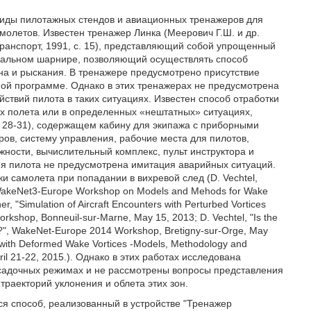
виды пилотажных стендов и авиационных тренажеров для
олетов. Известен тренажер Линка (Меерович Г.Ш. и др.
ранспорт, 1991, с. 15), представляющий собой упрощенный
рсальном шарнире, позволяющий осуществлять способ
на и рыскания. В тренажере предусмотрено присутствие
ой программе. Однако в этих тренажерах не предусмотрена
ствий пилота в таких ситуациях. Известен способ отработки
х полета или в определенных «нештатных» ситуациях,
 28-31), содержащем кабину для экипажа с приборными
в, систему управления, рабочие места для пилотов,
ности, вычислительный комплекс, пульт инструктора и
ия пилота не предусмотрена имитация аварийных ситуаций.
 самолета при попадании в вихревой след (D. Vechtel,
p", WakeNet3-Europe Workshop on Models and Mehods for Wake
er, "Simulation of Aircraft Encounters with Perturbed Vortices
kshop, Bonneuil-sur-Marne, May 15, 2013; D. Vechtel, "Is the
nt?", WakeNet-Europe 2014 Workshop, Bretigny-sur-Orge, May
ers with Deformed Wake Vortices -Models, Methodology and
il 21-22, 2015.). Однако в этих работах исследована
осадочных режимах и не рассмотрены вопросы представления
раекторий уклонения и облета этих зон.
ся способ, реализованный в устройстве "Тренажер