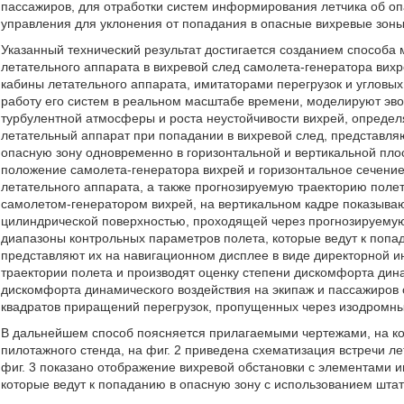
пассажиров, для отработки систем информирования летчика об оп
управления для уклонения от попадания в опасные вихревые зоны
Указанный технический результат достигается созданием способ
летательного аппарата в вихревой след самолета-генератора вихр
кабины летательного аппарата, имитаторами перегрузок и угловы
работу его систем в реальном масштабе времени, моделируют эво
турбулентной атмосферы и роста неустойчивости вихрей, опреде
летательный аппарат при попадании в вихревой след, представл
опасную зону одновременно в горизонтальной и вертикальной плос
положение самолета-генератора вихрей и горизонтальное сечение
летательного аппарата, а также прогнозируемую траекторию полет
самолетом-генератором вихрей, на вертикальном кадре показываю
цилиндрической поверхностью, проходящей через прогнозируемую
диапазоны контрольных параметров полета, которые ведут к попа
представляют их на навигационном дисплее в виде директорной 
траектории полета и производят оценку степени дискомфорта дин
дискомфорта динамического воздействия на экипаж и пассажиров
квадратов приращений перегрузок, пропущенных через изодромны
В дальнейшем способ поясняется прилагаемыми чертежами, на ко
пилотажного стенда, на фиг. 2 приведена схематизация встречи ле
фиг. 3 показано отображение вихревой обстановки с элементами 
которые ведут к попаданию в опасную зону с использованием штат