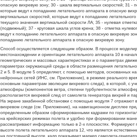
опасную вихревую зону; 30 - шкала вертикальных скоростей; 31 - 
которые ведут к попаданию летательного аппарата в опасную вихр
вертикальных скоростей, которые ведут к попаданию летательного
текущего значения вертикальной скорости ЛА; 35 - нулевая отметк
(подвижный); 37 - круговая шкала углов крена; 38 - отметка нулево
ведут к попаданию летательного аппарата в опасную вихревую зону;
попаданию летательного аппарата в опасную вихревую зону.
Способ осуществляется следующим образом. В процессе моделир
местонахождении и ориентации летательного аппарата 10 в нач
геометрических и массовых характеристиках и о параметрах движ
параметрах окружающей среды в области размещения летательного
2 и 5. В модуле 5 определяют, с помощью методов, основанных н
нейронных сетей (ИНС, см. Приложение), в режиме реального вре
основным параметрам эволюции вихревого следа), в которой, с 
атмосферы (компонентов ветра, степени турбулентности атмосферы
располагается вихревой след от самолета генератора вихрей и па
На экране закабинной обстановки с помощью модуля 7 отражают 
вихревом следе (см. Приложение), на навигационном дисплее пре
определенным образом сформированными кадрами по горизонтали 
на крейсерских режимах полета и удобно при формировании маневр
рассматривают информацию только в 2-х плоскостях. Формируют 
высоте полета летательного аппарата 12, что является естестве
на постоянной высоте, кадр показывает маркер самолета-генерато