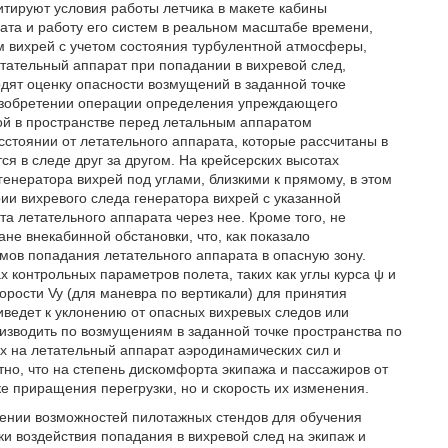
итируют условия работы летчика в макете кабины
ата и работу его систем в реальном масштабе времени,
 вихрей с учетом состояния турбулентной атмосферы,
ательный аппарат при попадании в вихревой след,
одят оценку опасности возмущений в заданной точке
 изобретении операции определения упреждающего
ой в пространстве перед летальным аппаратом
тоянии от летательного аппарата, которые рассчитаны в
я в следе друг за другом. На крейсерских высотах
енератора вихрей под углами, близкими к прямому, в этом
ии вихревого следа генератора вихрей с указанной
а летательного аппарата через нее. Кроме того, не
не внекабинной обстановки, что, как показало
мов попадания летательного аппарата в опасную зону.
контрольных параметров полета, таких как углы курса ψ и
корости Vy (для маневра по вертикали) для принятия
иведет к уклонению от опасных вихревых следов или
изводить по возмущениям в заданной точке пространства по
 на летательный аппарат аэродинамических сил и
о, что на степень дискомфорта экипажа и пассажиров от
е приращения перегрузки, но и скорость их изменения.
рении возможностей пилотажных стендов для обучения
и воздействия попадания в вихревой след на экипаж и