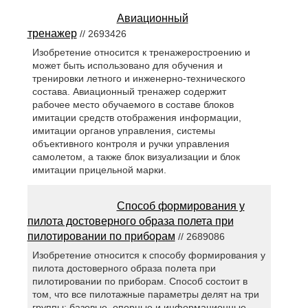
Авиационный
тренажер
// 2693426
Изобретение относится к тренажеростроению и
может быть использовано для обучения и
тренировки летного и инженерно-технического
состава. Авиационный тренажер содержит
рабочее место обучаемого в составе блоков
имитации средств отображения информации,
имитации органов управления, системы
объективного контроля и ручки управления
самолетом, а также блок визуализации и блок
имитации прицельной марки.
Способ формирования у
пилота достоверного образа полета при
пилотировании по приборам
// 2689086
Изобретение относится к способу формирования у
пилота достоверного образа полета при
пилотировании по приборам. Способ состоит в
том, что все пилотажные параметры делят на три
группы: базовые, опорные и информационные,