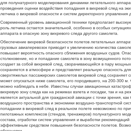
для полунатурного моделирования динамики летательного аппарат
проведения оценки воздействия попадания в вихревой след на эк
летчика о вихревой опасности и систем директорного управления 
Современный уровень авиационной техники предполагает высокую
роль летчика остается значительной, особенно в особых ситуация
аппарата в опасную зону вихревого следа другого самолета.
Обеспечение вихревой безопасности полетов летательных аппарат
грузовых авиаперевозок приводит к увеличению количества самоле
повышает вероятность опасного сближения воздушных судов. Опас
столкновение, но и попадание самолета в зону возмущенного пото
создает за собой вихревой след, сворачивающийся в пару мощных
сохраняется в атмосфере и представляет реальную опасность дл
сверхтяжелых пассажирских самолетов вихревой след сохраняет с
может опускаться ниже самолета, его породившего, на 200-300 м
можно наблюдать в небе. Известны случаи авиационных катастро
вихревую зону следа как на режимах взлета и посадки, так и на р
является актуальной для гражданской авиации с точки зрения, как
воздушного пространства и экономики воздушно-транспортной сис
попадании в вихревой след в реальном полете невозможно по пр
пилотажных комплексов (стендов, тренажеров) полунатурного мо
состава, отработки систем управления и выработки рекомендаций
эффективным средством повышения безопасности полетов. Возмож
обстановки.