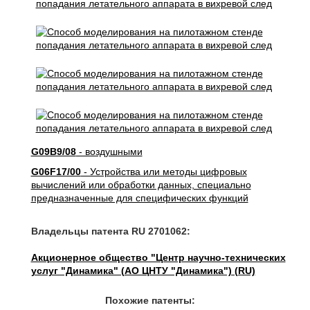
G09B9/08
- воздушными
G06F17/00
- Устройства или методы цифровых
вычислений или обработки данных, специально
предназначенные для специфических функций
Владельцы патента RU 2701062:
Акционерное общество "Центр научно-технических
услуг "Динамика" (АО ЦНТУ "Динамика") (RU)
Похожие патенты: