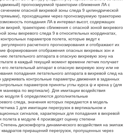
подвижный) прогнозируемой траектории сближения ЛА с
 сечением опасной вихревой зоны следа 9 цилиндрической
(прямыми), проходящими через прогнозируемую траекторию
возможность попадания ЛА в интервал высот, содержащих
ом вихрей, траекторию сближения с опасной зоной вихревого
ой зоны вихревого следа 9 в относительных координатах,
контрольных параметров полета, которые ведут к
 регулярного расчетного прогнозирования и отображают их
сание формирования отображения опасных вихревых зон и
анию летательного аппарата в опасную вихревую зону на
льтате в каждый текущий момент времени летчик получает
его летательный аппарат в опасную вихревую зону или не
ования попадания летательного аппарата в вихревой след на
но удерживать контрольные параметры движения в заданных
онтрольных параметров приняты утлы курса ψ и крена γ (для
ля маневра по вертикали). Для имитации воздействия
щью модуля 6 определяются дополнительные
евого следа, значения которых передаются в модель
летчика 1 для имитации перегрузок в вертикальном и
рационных сигналов, характерных для попадания в вихревой
 полета в модуле 4 производят оценку степени
 Степень дискомфорта динамического воздействия на экипаж
т квадратов приращений перегрузок, пропущенных через