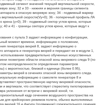
подвижный сегмент значений текущей вертикальной скорости,
евую зону; 32 и 33 - нижняя и верхняя границы сегмента
 аппарата в опасную вихревую зону; 34 - подвижный маркер
а вертикальной скорости(Vу=0); 36 - поперечный профиль ЛА
го крена (γ=0); 39 - подвижный сектор углов крена, которые
 40 и 41 - границы сектора углов крена, которые ведут к
ования с пульта 3 задают информацию о конфигурации,
альный момент времени, информацию о положении,
ения генератора вихрей 8, задают информацию о
 аппарата и генератора вихрей и передают ее в модули 1,
а использовании предварительно обученных искусственных
мени геометрию области опасной зоны вихревого следа 9 (по
учетом неопределенности определения параметров
) с вероятностью, близкой к единице (более 0.95),
раметры вихрей в сечениях опасной зоны вихревого следа.
визуальную информацию о самолете генераторе 8 и
дставляют пространственную картину вихревой опасности,
и вертикали, что соответствует стереотипу пилотирования
а уклонения от встречи с вихревой зоной, т.е.
горизонтальный кадр сечением воздушного пространства на
нным для крейсерских режимов полета, обычно выполняемых
ра вихрей 16 и фигуру (подвижную) горизонтального сечения