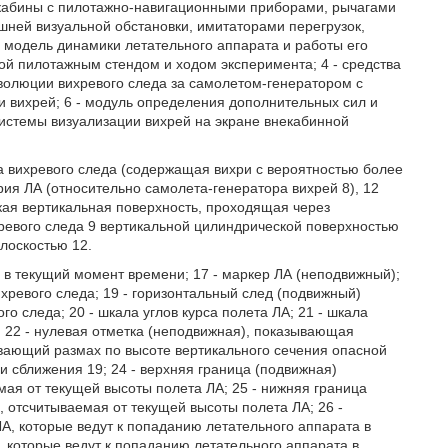
т кабины с пилотажно-навигационными приборами, рычагами
шней визуальной обстановки, имитаторами перегрузок,
я модель динамики летательного аппарата и работы его
ой пилотажным стендом и ходом эксперимента; 4 - средства
эволюции вихревого следа за самолетом-генератором с
и вихрей; 6 - модуль определения дополнительных сил и
системы визуализации вихрей на экране внекабинной
она вихревого следа (содержащая вихри с вероятностью более
ория ЛА (относительно самолета-генератора вихрей 8), 12
ская вертикальная поверхность, проходящая через
хревого следа 9 вертикальной цилиндрической поверхностью
плоскостью 12.
) в текущий момент времени; 17 - маркер ЛА (неподвижный);
хревого следа; 19 - горизонтальный след (подвижный)
о следа; 20 - шкала углов курса полета ЛА; 21 - шкала
; 22 - нулевая отметка (неподвижная), показывающая
ывающий размах по высоте вертикального сечения опасной
и сближения 19; 24 - верхняя граница (подвижная)
мая от текущей высоты полета ЛА; 25 - нижняя граница
, отсчитываемая от текущей высоты полета ЛА; 26 -
 ЛА, которые ведут к попаданию летательного аппарата в
А, которые ведут к попаданию летательного аппарата в