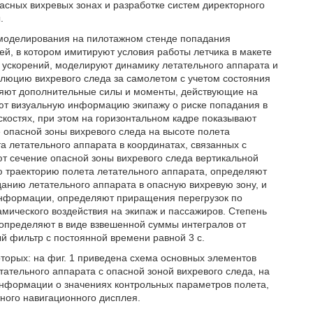
асных вихревых зонах и разработке систем директорного
.
а моделирования на пилотажном стенде попадания
ей, в котором имитируют условия работы летчика в макете
х ускорений, моделируют динамику летательного аппарата и
люцию вихревого следа за самолетом с учетом состояния
ляют дополнительные силы и моменты, действующие на
яют визуальную информацию экипажу о риске попадания в
костях, при этом на горизонтальном кадре показывают
 опасной зоны вихревого следа на высоте полета
а летательного аппарата в координатах, связанных с
т сечение опасной зоны вихревого следа вертикальной
 траекторию полета летательного аппарата, определяют
данию летательного аппарата в опасную вихревую зону, и
информации, определяют приращения перегрузок по
амического воздействия на экипаж и пассажиров. Степень
 определяют в виде взвешенной суммы интегралов от
й фильтр с постоянной времени равной 3 с.
торых: на фиг. 1 приведена схема основных элементов
тательного аппарата с опасной зоной вихревого следа, на
информации о значениях контрольных параметров полета,
ного навигационного дисплея.