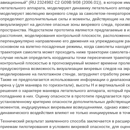
авиационный" (RU 2324982 С2 G09B 9/08 (2006.01)), в котором им
летательного аппарата, моделируют динамику летательного аппар
моделируют эволюцию вихревого следа за самолетом-генератором
определяют дополнительные силы и моменты, действующие на лет
визуализируют на дисплее опасные зоны вихревого следа, произв
пространства. Недостатком прототипа являются предлагаемые в
расстояния, моделирования контрольной плоскости, расположенн
перпендикулярно направлению его движения на упреждающем расс
основном на взлетно-посадочные режимы, когда самолеты находятс
траектория самолета может проходить ниже траектории самолета-г
случае нельзя определить координаты точки пересечения траектор
контрольной плоскостью в прогнозируемый момент времени пролет
предусмотрена возможность визуализации вихревых следов на экра
моделирование на пилотажном стенде, затрудняет отработку режи
Также не предполагается использование информации о диапазонах 
крена γ (для маневра по горизонтали), высоты Н и вертикальной с
решения о характере маневра летательного аппарата, который пр
попаданию в них. Оценку опасности в прототипе предлагается про
установленному критерию опасности дополнительных действующих
моментов, индуцируемых вихревыми возмущениями, однако известн
динамического воздействия влияют не только инициируемые в точк
Технический результат заявленного способа заключается в расши
приемам пилотирования в условиях вихревой опасности, для оценк