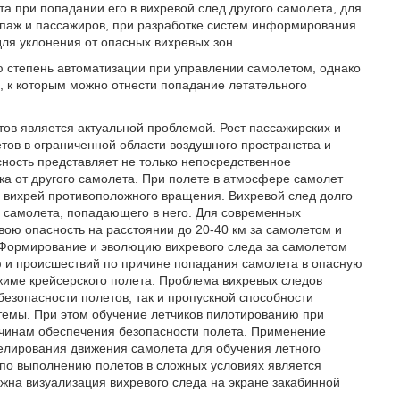
а при попадании его в вихревой след другого самолета, для
ипаж и пассажиров, при разработке систем информирования
для уклонения от опасных вихревых зон.
 степень автоматизации при управлении самолетом, однако
х, к которым можно отнести попадание летательного
ов является актуальной проблемой. Рост пассажирских и
тов в ограниченной области воздушного пространства и
ность представляет не только непосредственное
ка от другого самолета. При полете в атмосфере самолет
 вихрей противоположного вращения. Вихревой след долго
я самолета, попадающего в него. Для современных
вою опасность на расстоянии до 20-40 км за самолетом и
. Формирование и эволюцию вихревого следа за самолетом
ф и происшествий по причине попадания самолета в опасную
ежиме крейсерского полета. Проблема вихревых следов
 безопасности полетов, так и пропускной способности
темы. При этом обучение летчиков пилотированию при
ичинам обеспечения безопасности полета. Применение
делирования движения самолета для обучения летного
 по выполнению полетов в сложных условиях является
на визуализация вихревого следа на экране закабинной