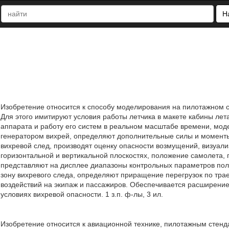
Н
Изобретение относится к способу моделирования на пилотажном с
Для этого имитируют условия работы летчика в макете кабины ле
аппарата и работу его систем в реальном масштабе времени, мо
генератором вихрей, определяют дополнительные силы и моменты
вихревой след, производят оценку опасности возмущений, визуал
горизонтальной и вертикальной плоскостях, положение самолета,
представляют на дисплее диапазоны контрольных параметров пол
зону вихревого следа, определяют приращение перегрузок по тра
воздействий на экипаж и пассажиров. Обеспечивается расширени
условиях вихревой опасности. 1 з.п. ф-лы, 3 ил.
Изобретение относится к авиационной технике, пилотажным стен