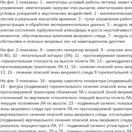
На фиг. 1 показаны: 1 - имитаторы условий работы летчика: маке
управления, имитаторами загрузки этих рычагов, имитаторами вне
угловых ускорений и акустических воздействий; 2 - математическа
систем в реальном масштабе времени; 3 - пульт управления работ
регистрации и обработки экспериментальных данных; 5 - модуль 
учетом состояния турбулентной атмосферы и роста неустойчивост
моментов, обусловленных влиянием вихревого следа; 7 - модуль 
обстановки и опасных вихревых зон на навигационном дисплее.
На фиг. 2 показаны: 8 - самолет-генератор вихрей, 9 - опасная з
0.95), 10 - летательный аппарат (ЛА), 11 - прогнозируемая траект
-горизонтальная плоскость на высоте полета ЛА, 13 - цилиндриче
прогнозируемую траекторию ЛА 11, 14 - сечение опасной зоны ви
13, 15 - сечение опасной зоны вихревого следа 9 горизонтальной 
На фиг. 3 показаны: 16 - маркер самолета-генератора (подвижный
18 - фигура (подвижная) горизонтального сечения опасной зоны ви
прогнозируемой траектории сближения ЛА с опасной зоной вихревог
отклонений по вертикали относительно текущей высоты полета ЛА
текущее положение ЛА по высоте; 23 - подвижный сегмент, показ
зоны вихревого следа при полете ЛА по прогнозируемой траектори
вертикального сечения опасной зоны вихревого следа, отсчитывае
(подвижная) вертикального сечения опасной зоны вихревого следа
указатель текущего курса ЛА; 27 - подвижный сегмент углов курса
опасную вихревую зону; 28 и 29 - границы сегмента углов курса Л