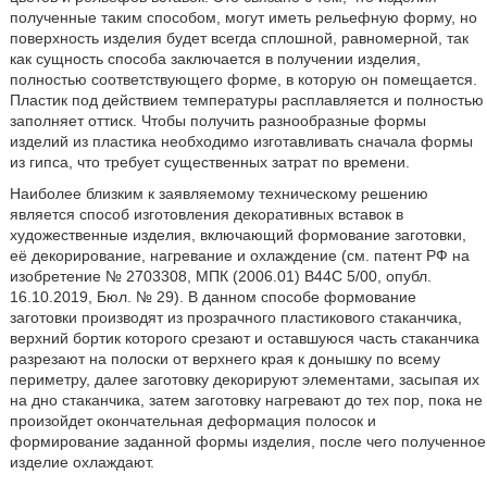
полученные таким способом, могут иметь рельефную форму, но
поверхность изделия будет всегда сплошной, равномерной, так
как сущность способа заключается в получении изделия,
полностью соответствующего форме, в которую он помещается.
Пластик под действием температуры расплавляется и полностью
заполняет оттиск. Чтобы получить разнообразные формы
изделий из пластика необходимо изготавливать сначала формы
из гипса, что требует существенных затрат по времени.
Наиболее близким к заявляемому техническому решению
является способ изготовления декоративных вставок в
художественные изделия, включающий формование заготовки,
её декорирование, нагревание и охлаждение (см. патент РФ на
изобретение № 2703308, МПК (2006.01) B44C 5/00, опубл.
16.10.2019, Бюл. № 29). В данном способе формование
заготовки производят из прозрачного пластикового стаканчика,
верхний бортик которого срезают и оставшуюся часть стаканчика
разрезают на полоски от верхнего края к донышку по всему
периметру, далее заготовку декорируют элементами, засыпая их
на дно стаканчика, затем заготовку нагревают до тех пор, пока не
произойдет окончательная деформация полосок и
формирование заданной формы изделия, после чего полученное
изделие охлаждают.