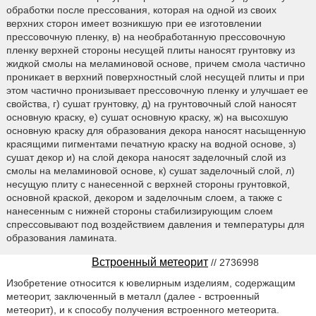
обработки после прессования, которая на одной из своих
верхних сторон имеет возникшую при ее изготовлении
прессовочную пленку, в) на необработанную прессовочную
пленку верхней стороны несущей плиты наносят грунтовку из
жидкой смолы на меламиновой основе, причем смола частично
проникает в верхний поверхностный слой несущей плиты и при
этом частично пронизывает прессовочную пленку и улучшает ее
свойства, г) сушат грунтовку, д) на грунтовочный слой наносят
основную краску, е) сушат основную краску, ж) на высохшую
основную краску для образования декора наносят насыщенную
красящими пигментами печатную краску на водной основе, з)
сушат декор и) на слой декора наносят заделочный слой из
смолы на меламиновой основе, к) сушат заделочный слой, л)
несущую плиту с нанесенной с верхней стороны грунтовкой,
основной краской, декором и заделочным слоем, а также с
нанесенным с нижней стороны стабилизирующим слоем
спрессовывают под воздействием давления и температуры для
образования ламината.
Встроенный метеорит
// 2736998
Изобретение относится к ювелирным изделиям, содержащим
метеорит, заключенный в металл (далее - встроенный
метеорит), и к способу получения встроенного метеорита.