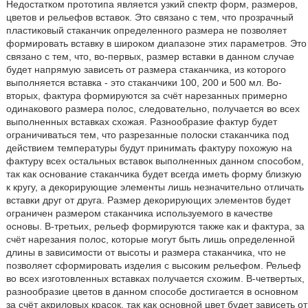
Недостатком прототипа является узкий спектр форм, размеров,
цветов и рельефов вставок. Это связано с тем, что прозрачный
пластиковый стаканчик определенного размера не позволяет
формировать вставку в широком диапазоне этих параметров. Это
связано с тем, что, во-первых, размер вставки в данном случае
будет напрямую зависеть от размера стаканчика, из которого
выполняется вставка - это стаканчики 100, 200 и 500 мл. Во-
вторых, фактура формируются за счёт нарезанных примерно
одинакового размера полос, следовательно, получается во всех
выполненных вставках схожая. Разнообразие фактур будет
ограничиваться тем, что разрезанные полоски стаканчика под
действием температуры будут принимать фактуру похожую на
фактуру всех остальных вставок выполненных данном способом,
так как основание стаканчика будет всегда иметь форму близкую
к кругу, а декорирующие элементы лишь незначительно отличать
вставки друг от друга. Размер декорирующих элементов будет
ограничен размером стаканчика используемого в качестве
основы. В-третьих, рельеф формируются также как и фактура, за
счёт нарезания полос, которые могут быть лишь определенной
длины в зависимости от высоты и размера стаканчика, что не
позволяет сформировать изделия с высоким рельефом. Рельеф
во всех изготовленных вставках получается схожим. В-четвертых,
разнообразие цветов в данном способе достигается в основном
за счёт акриловых красок, так как основной цвет будет зависеть от