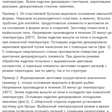
температуре. Затем изделие декорируют глиттером, акриловыми
красками, декоративным стеклом, камнями.
Пример 1. Из пластиковой бутылки вырезали основание овальной
формы. Нарезали из разноцветного пластика, а именно, бутылок,
трубочек для коктейля, продолговатые элементы и выложили их
на основание в форме волн и спиралей. Заготовку поместили в
муфельную печь. Нагревание производили в течение 15 минут до
температуры 200°С. Затем изделие вынули из печи и охладили
при комнатной температуре. Остывшее изделие декорировали
акриловой краской путем нанесения ее с помощью кисти (фиг. 1).
С помощью сверлильного станка просверлили отверстие для
крепления декорирующего элемента. При данном режиме
обработки изделие получено с выраженным цветовым
контрастом, а нарезные элементы заготовки создают рельеф с
резким переходом, как по цвету, так и по структуре.
Пример 2. Формирование заготовки осуществляли аналогично
примеру 1, только основание вырезали в форме рыбки.
Нагревание производили в течение 20 минут до температуры
240°С. Затем изделие вынули из печи и охладили при комнатной
температуре. Остывшее изделие декорировали холодными
эмалями (фиг.2). С оборотной стороны изделия установили
застёжку для броши. Выбранный температурный режим и время
нагрева позволили получить рельеф с плавными переходами, а