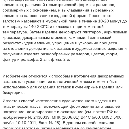
элементов, различной геометрической формы и размеров,
соизмеримых с основанием, и выкладывания вырезанных
элементов на основание в заданной форме. После этого
заготовку нагревают в муфельной печи в течение 10-20 минут до
температуры 140-280°С и охлаждают при комнатной
температуре. Затем изделие декорируют глиттером, акриловыми
красками, декоративным стеклом, камнями. Технический
результат - удешевление, упрощение и ускорение процесса
изготовления декоративных вставок в художественные изделия и
получение изделия разнообразных размеров, цветов, форм,
фактур и рельефа. 2 з.п. ф-лы, 2 ил.
Изобретение относится к способам
изготовления декоративных
вставок для украшения из пластической массы и может быть
использовано для создания вставок в сувенирные изделия или
бижутерию.
Известен способ изготовления художественного изделия из
пластической массы, включающий формование заготовки, её
нагревание, декорирование и охлаждение (см. патент РФ на
изобретение № 2430839, МПК (2006.01) B44C 5/00, B05D 5/00,
опубл. 10.10.2011, Бюл. № 28). В данном способе сначала
формуют заготовку, затем нагревают ее до температуры