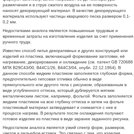
размягчения и в струе сжатого воздуха на ее поверхность
наносят декорирующий материал. В качестве декорирующего
материала используют частицы кварцевого песка размером 0,1-
0,2 мм.
Недостатками аналога являются повышенные трудовые и
временные затраты на изготовление изделия за счет применения
ручного труда.
Известен способ литья декоративных и других конструкций или
изделий из пластика, включающий формование заготовки, её
нагревание, декорирование и охлаждение (см. патент GB 720688
МПК B29C43/00, B44C1/26, B44C3/04, опубл. 22.12.1954). В
данном способе жидким пластиком заполняется глубокая форма,
предпочтительно гипсовая отливка обычно в виде
прямоугольного или другого тела с рисунком, образованным в
виде углубленного оттиска, который дублируется мягким
металлическим листом, например, фольгой. Фольга заполняется
жидким пластиком на всю глубину оттиска и затем на фольге
пластиковый материал затвердевает и снимается с нее в
процессе нагрева. В результате после охлаждения получают
готовое изделие из пластика в виде заранее заданного рисунка.
Недостатком аналога является узкий спектр форм, размеров,
цветов и рельефов вставок. Это связано с тем, что изделия