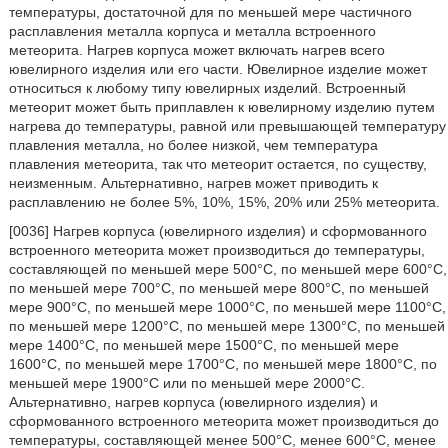
температуры, достаточной для по меньшей мере частичного
расплавления металла корпуса и металла встроенного
метеорита. Нагрев корпуса может включать нагрев всего
ювелирного изделия или его части. Ювелирное изделие может
относиться к любому типу ювелирных изделий. Встроенный
метеорит может быть приплавлен к ювелирному изделию путем
нагрева до температуры, равной или превышающей температуру
плавления металла, но более низкой, чем температура
плавления метеорита, так что метеорит остается, по существу,
неизменным. Альтернативно, нагрев может приводить к
расплавлению не более 5%, 10%, 15%, 20% или 25% метеорита.
[0036] Нагрев корпуса (ювелирного изделия) и сформованного
встроенного метеорита может производиться до температуры,
составляющей по меньшей мере 500°С, по меньшей мере 600°С,
по меньшей мере 700°С, по меньшей мере 800°С, по меньшей
мере 900°С, по меньшей мере 1000°С, по меньшей мере 1100°С,
по меньшей мере 1200°С, по меньшей мере 1300°С, по меньшей
мере 1400°С, по меньшей мере 1500°С, по меньшей мере
1600°С, по меньшей мере 1700°С, по меньшей мере 1800°С, по
меньшей мере 1900°С или по меньшей мере 2000°С.
Альтернативно, нагрев корпуса (ювелирного изделия) и
сформованного встроенного метеорита может производиться до
температуры, составляющей менее 500°С, менее 600°С, менее