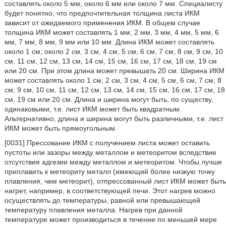
составлять около 5 мм, около 6 мм или около 7 мм. Специалисту
будет понятно, что предпочтительная толщина листа ИКМ
зависит от ожидаемого применения ИКМ. В общем случае
толщина ИКМ может составлять 1 мм, 2 мм, 3 мм, 4 мм, 5 мм, 6
мм, 7 мм, 8 мм, 9 мм или 10 мм. Длина ИКМ может составлять
около 1 см, около 2 см, 3 см, 4 см, 5 см, 6 см, 7 см, 8 см, 9 см, 10
см, 11 см, 12 см, 13 см, 14 см, 15 см, 16 см, 17 см, 18 см, 19 см
или 20 см. При этом длина может превышать 20 см. Ширина ИКМ
может составлять около 1 см, 2 см, 3 см, 4 см, 5 см, 6 см, 7 см, 8
см, 9 см, 10 см, 11 см, 12 см, 13 см, 14 см, 15 см, 16 см, 17 см, 18
см, 19 см или 20 см. Длина и ширина могут быть, по существу,
одинаковыми, т.е. лист ИКМ может быть квадратным.
Альтернативно, длина и ширина могут быть различными, т.е. лист
ИКМ может быть прямоугольным.
[0031] Прессование ИКМ с получением листа может оставить
пустоты или зазоры между металлом и метеоритом вследствие
отсутствия адгезии между металлом и метеоритом. Чтобы лучше
приплавить к метеориту металл (имеющий более низкую точку
плавления, чем метеорит), отпрессованный лист ИКМ может быть
нагрет, например, в соответствующей печи. Этот нагрев можно
осуществлять до температуры, равной или превышающей
температуру плавления металла. Нагрев при данной
температуре может производиться в течение по меньшей мере