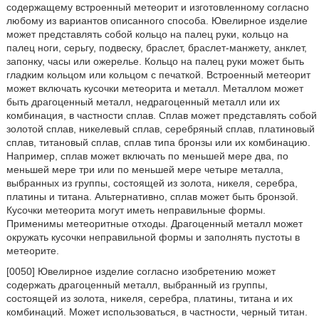
содержащему встроенный метеорит и изготовленному согласно
любому из вариантов описанного способа. Ювелирное изделие
может представлять собой кольцо на палец руки, кольцо на
палец ноги, серьгу, подвеску, браслет, браслет-манжету, анклет,
запонку, часы или ожерелье. Кольцо на палец руки может быть
гладким кольцом или кольцом с печаткой. Встроенный метеорит
может включать кусочки метеорита и металл. Металлом может
быть драгоценный металл, недрагоценный металл или их
комбинация, в частности сплав. Сплав может представлять собой
золотой сплав, никелевый сплав, серебряный сплав, платиновый
сплав, титановый сплав, сплав типа бронзы или их комбинацию.
Например, сплав может включать по меньшей мере два, по
меньшей мере три или по меньшей мере четыре металла,
выбранных из группы, состоящей из золота, никеля, серебра,
платины и титана. Альтернативно, сплав может быть бронзой.
Кусочки метеорита могут иметь неправильные формы.
Применимы метеоритные отходы. Драгоценный металл может
окружать кусочки неправильной формы и заполнять пустоты в
метеорите.
[0050] Ювелирное изделие согласно изобретению может
содержать драгоценный металл, выбранный из группы,
состоящей из золота, никеля, серебра, платины, титана и их
комбинаций. Может использоваться, в частности, черный титан.