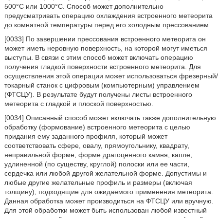
500°С или 1000°С. Способ может дополнительно
предусматривать операцию охлаждения встроенного метеорита
до комнатной температуры перед его холодным прессованием.
[0033] По завершении прессования встроенного метеорита он
может иметь неровную поверхность, на которой могут иметься
выступы. В связи с этим способ может включать операцию
получения гладкой поверхности встроенного метеорита. Для
осуществления этой операции может использоваться фрезерный/
токарный станок с цифровым (компьютерным) управлением
(ФТСЦУ). В результате будут получены листы встроенного
метеорита с гладкой и плоской поверхностью.
[0034] Описанный способ может включать также дополнительную
обработку (формование) встроенного метеорита с целью
придания ему заданного профиля, который может
соответствовать сфере, овалу, прямоугольнику, квадрату,
неправильной форме, форме драгоценного камня, капле,
удлиненной (по существу, круглой) полоски или ее части,
сердечка или любой другой желательной форме. Допустимы и
любые другие желательные профиль и размеры (включая
толщину), подходящие для ожидаемого применения метеорита.
Данная обработка может производиться на ФТСЦУ или вручную.
Для этой обработки может быть использован любой известный