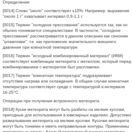
Определения
[0014] Слово "около" соответствует ±10%. Например, выражение
"около 1 г" охватывает интервал 0,9-1,1 г.
[0015] Термин "холодное прессование" используется так, как он
обычно понимается специалистами. В частности, "холодное
прессование" рассматривается в данном описании как синоним
"штамповки", т.е. как приложение значительного внешнего
давления при комнатной температуре.
[0016] Термин "исходный комбинированный материал" (ИКМ)
соответствует комбинации метеорита с металлом, который перед
комбинированием с метеоритом был расплавлен.
[0017] Термин "комнатная температура" подразумевает
отсутствие нагрева или охлаждения. В общем случае комнатная
температура соответствует среде с температурой в интервале
16-25°С.
Операции при получении встроенного метеорита
[0018] Куски метеорита могут быть разбиты на мелкие кусочки,
пригодные для использования в ювелирных изделиях. Допустимо
размалывание метеорита на мелкие кусочки. Кусочки метеорита
могут быть тонкими и иметь неправильные контуры. Применимы
метеоритные отходы. Каждый приемлемый кусочек метеорита