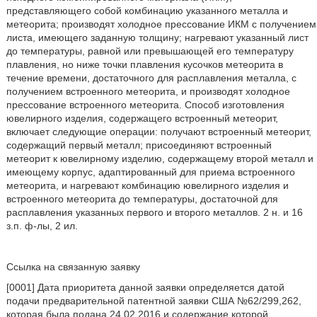
представляющего собой комбинацию указанного металла и
метеорита; производят холодное прессование ИКМ с получением
листа, имеющего заданную толщину; нагревают указанный лист
до температуры, равной или превышающей его температуру
плавления, но ниже точки плавления кусочков метеорита в
течение времени, достаточного для расплавления металла, с
получением встроенного метеорита, и производят холодное
прессование встроенного метеорита. Способ изготовления
ювелирного изделия, содержащего встроенный метеорит,
включает следующие операции: получают встроенный метеорит,
содержащий первый металл; присоединяют встроенный
метеорит к ювелирному изделию, содержащему второй металл и
имеющему корпус, адаптированный для приема встроенного
метеорита, и нагревают комбинацию ювелирного изделия и
встроенного метеорита до температуры, достаточной для
расплавления указанных первого и второго металлов. 2 н. и 16
з.п. ф-лы, 2 ил.
Ссылка на связанную заявку
[0001] Дата приоритета данной заявки определяется датой
подачи предварительной патентной заявки США №62/299,262,
которая была подана 24.02.2016 и содержание которой