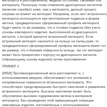
метеорита в расплавленном, жидком состоянии, связывая оба
материала. Поскольку точка плавления драгоценных металлов
(включая серебро) ниже, чем у метеорита, данный процесс
нагрева не влияет на метеорит. Например, если лист встроенного
метеорита используется при изготовлении подвески в форме
жетона, предварительно сформованный профиль метеорита
будет иметь те же размеры, что и готовая подвеска (без учета
основы ювелирного изделия, выполненной из драгоценного
металла, к которой крепится встроенный метеорит). Если
встроенный метеорит наносится на кольцо на палец руки, то
предварительно сформированный профиль метеорита имеет тот
же размер, что и боковая поверхность кольца, так что метеорит
может быть прикреплен к корпусу из драгоценного металла
(образующему основу изделия) путем приплавления.
ПРИМЕР 2
[0058] Противокоррозионный воск расплавляют и, с
использованием вакуума, обеспечивают его затекание в
неправильные поверхности встроенного метеорита. Это
способствует предотвращению быстрого окисления и ржавления
встроенного метеорита. Быстрое окисление может быть
обусловлено высоким содержанием железа в материале
метеорита. Без проведения этой завершающей операции
ювелирные изделия, изготовленные с использованием