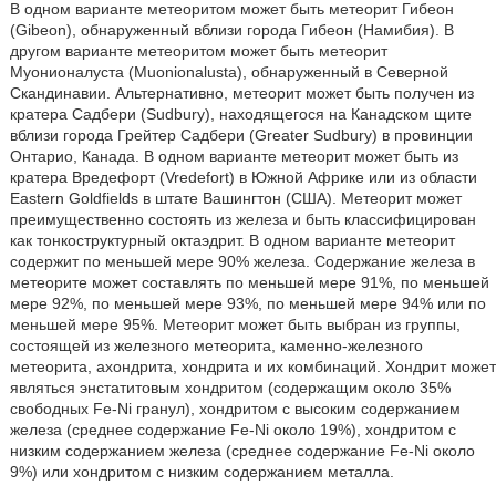
В одном варианте метеоритом может быть метеорит Гибеон
(Gibeon), обнаруженный вблизи города Гибеон (Намибия). В
другом варианте метеоритом может быть метеорит
Муонионалуста (Muonionalusta), обнаруженный в Северной
Скандинавии. Альтернативно, метеорит может быть получен из
кратера Садбери (Sudbury), находящегося на Канадском щите
вблизи города Грейтер Садбери (Greater Sudbury) в провинции
Онтарио, Канада. В одном варианте метеорит может быть из
кратера Вредефорт (Vredefort) в Южной Африке или из области
Eastern Goldfields в штате Вашингтон (США). Метеорит может
преимущественно состоять из железа и быть классифицирован
как тонкоструктурный октаэдрит. В одном варианте метеорит
содержит по меньшей мере 90% железа. Содержание железа в
метеорите может составлять по меньшей мере 91%, по меньшей
мере 92%, по меньшей мере 93%, по меньшей мере 94% или по
меньшей мере 95%. Метеорит может быть выбран из группы,
состоящей из железного метеорита, каменно-железного
метеорита, ахондрита, хондрита и их комбинаций. Хондрит может
являться энстатитовым хондритом (содержащим около 35%
свободных Fe-Ni гранул), хондритом с высоким содержанием
железа (среднее содержание Fe-Ni около 19%), хондритом с
низким содержанием железа (среднее содержание Fe-Ni около
9%) или хондритом с низким содержанием металла.