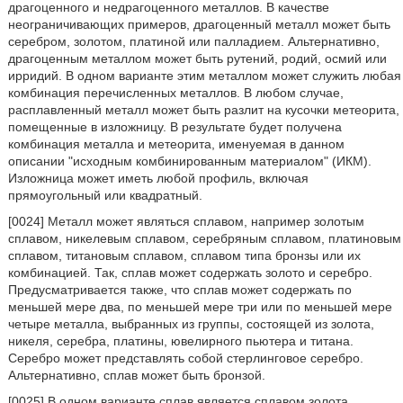
драгоценного и недрагоценного металлов. В качестве
неограничивающих примеров, драгоценный металл может быть
серебром, золотом, платиной или палладием. Альтернативно,
драгоценным металлом может быть рутений, родий, осмий или
ирридий. В одном варианте этим металлом может служить любая
комбинация перечисленных металлов. В любом случае,
расплавленный металл может быть разлит на кусочки метеорита,
помещенные в изложницу. В результате будет получена
комбинация металла и метеорита, именуемая в данном
описании "исходным комбинированным материалом" (ИКМ).
Изложница может иметь любой профиль, включая
прямоугольный или квадратный.
[0024] Металл может являться сплавом, например золотым
сплавом, никелевым сплавом, серебряным сплавом, платиновым
сплавом, титановым сплавом, сплавом типа бронзы или их
комбинацией. Так, сплав может содержать золото и серебро.
Предусматривается также, что сплав может содержать по
меньшей мере два, по меньшей мере три или по меньшей мере
четыре металла, выбранных из группы, состоящей из золота,
никеля, серебра, платины, ювелирного пьютера и титана.
Серебро может представлять собой стерлинговое серебро.
Альтернативно, сплав может быть бронзой.
[0025] В одном варианте сплав является сплавом золота,