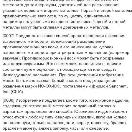
метеорита до температуры, достаточной для расплавления
указанных первого и второго металлов. Первый и второй металлы
предпочтительно являются, по существу, одинаковыми,
например полученными из одного источника. Первый и второй
металлы могут быть сплавами драгоценных металлов.
[0007] Предлагается также способ предотвращения окисления
встроенного метеорита, включающий расплавление
противокоррозионного воска и его нанесение на кусочек
встроенного метеорита при отрицательном давлении (например
вакууме). Противокоррозионный воск может быть прозрачным
или полупрозрачным. Этот воск может наноситься в горячем
состоянии путем окунания, с помощью щетки или средств
безвоздушного распыления. При осуществлении изобретения
может быть использован белый воск для предотвращения
ржавления марки NO-OX-ID®, поставляемый фирмой Sanchem,
Inc. (США).
[0008] Изобретение предлагает, кроме того, ювелирное изделие,
содержащее встроенный метеорит, полученный согласно
вариантам предложенного способа. Ювелирное изделие может
относиться к любому типу ювелирных изделий, включая кольцо
на палец руки, кольцо на палец ноги, серьгу, подвеску, браслет,
браслет-манжету, анклет, запонку, часы или ожерелье.