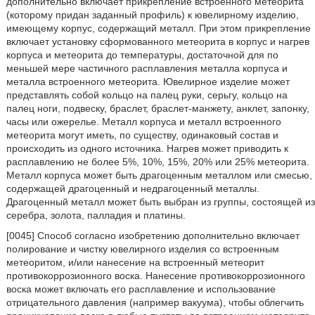
дополнительно включает прикрепление встроенного метеорита
(которому придан заданный профиль) к ювелирному изделию,
имеющему корпус, содержащий металл. При этом прикрепление
включает установку сформованного метеорита в корпус и нагрев
корпуса и метеорита до температуры, достаточной для по
меньшей мере частичного расплавления металла корпуса и
металла встроенного метеорита. Ювелирное изделие может
представлять собой кольцо на палец руки, серьгу, кольцо на
палец ноги, подвеску, браслет, браслет-манжету, анклет, запонку,
часы или ожерелье. Металл корпуса и металл встроенного
метеорита могут иметь, по существу, одинаковый состав и
происходить из одного источника. Нагрев может приводить к
расплавлению не более 5%, 10%, 15%, 20% или 25% метеорита.
Металл корпуса может быть драгоценным металлом или смесью,
содержащей драгоценный и недрагоценный металлы.
Драгоценный металл может быть выбран из группы, состоящей из
серебра, золота, палладия и платины.
[0045] Способ согласно изобретению дополнительно включает
полирование и чистку ювелирного изделия со встроенным
метеоритом, и/или нанесение на встроенный метеорит
противокоррозионного воска. Нанесение противокоррозионного
воска может включать его расплавление и использование
отрицательного давления (например вакуума), чтобы облегчить