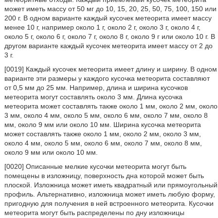
может иметь массу от 50 мг до 10, 15, 20, 25, 50, 75, 100, 150 или
200 г. В одном варианте каждый кусочек метеорита имеет массу
менее 10 г, например около 1 г, около 2 г, около 3 г, около 4 г,
около 5 г, около 6 г, около 7 г, около 8 г, около 9 г или около 10 г. В
другом варианте каждый кусочек метеорита имеет массу от 2 до
3 г.
[0019] Каждый кусочек метеорита имеет длину и ширину. В одном
варианте эти размеры у каждого кусочка метеорита составляют
от 0,5 мм до 25 мм. Например, длина и ширина кусочков
метеорита могут составлять около 3 мм. Длина кусочка
метеорита может составлять также около 1 мм, около 2 мм, около
3 мм, около 4 мм, около 5 мм, около 6 мм, около 7 мм, около 8
мм, около 9 мм или около 10 мм. Ширина кусочка метеорита
может составлять также около 1 мм, около 2 мм, около 3 мм,
около 4 мм, около 5 мм, около 6 мм, около 7 мм, около 8 мм,
около 9 мм или около 10 мм.
[0020] Описанные мелкие кусочки метеорита могут быть
помещены в изложницу, поверхность дна которой может быть
плоской. Изложница может иметь квадратный или прямоугольный
профиль. Альтернативно, изложница может иметь любую форму,
пригодную для получения в ней встроенного метеорита. Кусочки
метеорита могут быть распределены по дну изложницы