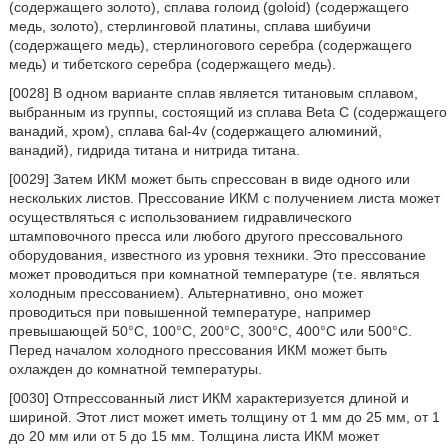
(содержащего золото), сплава голоид (goloid) (содержащего
медь, золото), стерлинговой платины, сплава шибуичи
(содержащего медь), стерлиногового серебра (содержащего
медь) и тибетского серебра (содержащего медь).
[0028] В одном варианте сплав является титановым сплавом,
выбранным из группы, состоящий из сплава Beta С (содержащего
ванадий, хром), сплава 6al-4v (содержащего алюминий,
ванадий), гидрида титана и нитрида титана.
[0029] Затем ИКМ может быть спрессован в виде одного или
нескольких листов. Прессование ИКМ с получением листа может
осуществляться с использованием гидравлического
штамповочного пресса или любого другого прессовального
оборудования, известного из уровня техники. Это прессование
может проводиться при комнатной температуре (т.е. являться
холодным прессованием). Альтернативно, оно может
проводиться при повышенной температуре, например
превышающей 50°С, 100°С, 200°С, 300°С, 400°С или 500°С.
Перед началом холодного прессования ИКМ может быть
охлажден до комнатной температуры.
[0030] Отпрессованный лист ИКМ характеризуется длиной и
шириной. Этот лист может иметь толщину от 1 мм до 25 мм, от 1
до 20 мм или от 5 до 15 мм. Толщина листа ИКМ может