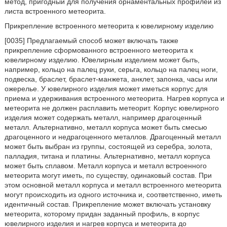
метод, пригодный для получения орнаментальных профилей из
листа встроенного метеорита.
Прикрепление встроенного метеорита к ювелирному изделию
[0035] Предлагаемый способ может включать также
прикрепление сформованного встроенного метеорита к
ювелирному изделию. Ювелирным изделием может быть,
например, кольцо на палец руки, серьга, кольцо на палец ноги,
подвеска, браслет, браслет-манжета, анклет, запонка, часы или
ожерелье. У ювелирного изделия может иметься корпус для
приема и удерживания встроенного метеорита. Нагрев корпуса и
метеорита не должен расплавить метеорит. Корпус ювелирного
изделия может содержать металл, например драгоценный
металл. Альтернативно, металл корпуса может быть смесью
драгоценного и недрагоценного металлов. Драгоценный металл
может быть выбран из группы, состоящей из серебра, золота,
палладия, титана и платины. Альтернативно, металл корпуса
может быть сплавом. Металл корпуса и металл встроенного
метеорита могут иметь, по существу, одинаковый состав. При
этом основной металл корпуса и металл встроенного метеорита
могут происходить из одного источника и, соответственно, иметь
идентичный состав. Прикрепление может включать установку
метеорита, которому придан заданный профиль, в корпус
ювелирного изделия и нагрев корпуса и метеорита до