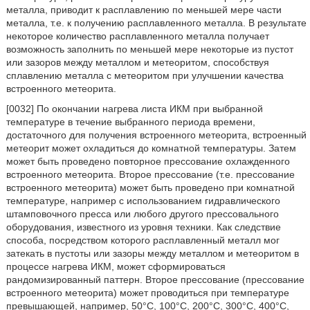
металла, приводит к расплавлению по меньшей мере части
металла, т.е. к получению расплавленного металла. В результате
некоторое количество расплавленного металла получает
возможность заполнить по меньшей мере некоторые из пустот
или зазоров между металлом и метеоритом, способствуя
сплавлению металла с метеоритом при улучшении качества
встроенного метеорита.
[0032] По окончании нагрева листа ИКМ при выбранной
температуре в течение выбранного периода времени,
достаточного для получения встроенного метеорита, встроенный
метеорит может охладиться до комнатной температуры. Затем
может быть проведено повторное прессование охлажденного
встроенного метеорита. Второе прессование (т.е. прессование
встроенного метеорита) может быть проведено при комнатной
температуре, например с использованием гидравлического
штамповочного пресса или любого другого прессовального
оборудования, известного из уровня техники. Как следствие
способа, посредством которого расплавленный металл мог
затекать в пустоты или зазоры между металлом и метеоритом в
процессе нагрева ИКМ, может сформироваться
рандомизированный паттерн. Второе прессование (прессование
встроенного метеорита) может проводиться при температуре
превышающей, например, 50°С, 100°С, 200°С, 300°С, 400°С,