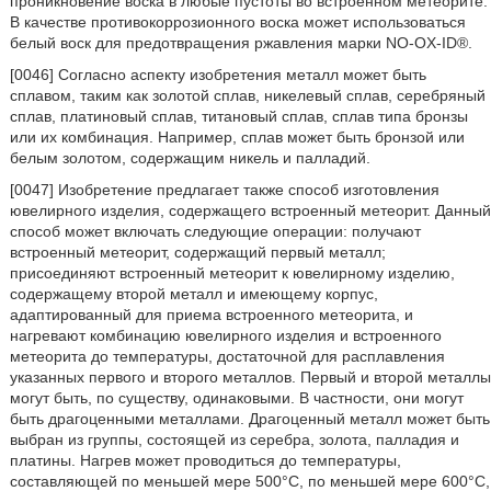
проникновение воска в любые пустоты во встроенном метеорите.
В качестве противокоррозионного воска может использоваться
белый воск для предотвращения ржавления марки NO-OX-ID®.
[0046] Согласно аспекту изобретения металл может быть
сплавом, таким как золотой сплав, никелевый сплав, серебряный
сплав, платиновый сплав, титановый сплав, сплав типа бронзы
или их комбинация. Например, сплав может быть бронзой или
белым золотом, содержащим никель и палладий.
[0047] Изобретение предлагает также способ изготовления
ювелирного изделия, содержащего встроенный метеорит. Данный
способ может включать следующие операции: получают
встроенный метеорит, содержащий первый металл;
присоединяют встроенный метеорит к ювелирному изделию,
содержащему второй металл и имеющему корпус,
адаптированный для приема встроенного метеорита, и
нагревают комбинацию ювелирного изделия и встроенного
метеорита до температуры, достаточной для расплавления
указанных первого и второго металлов. Первый и второй металлы
могут быть, по существу, одинаковыми. В частности, они могут
быть драгоценными металлами. Драгоценный металл может быть
выбран из группы, состоящей из серебра, золота, палладия и
платины. Нагрев может проводиться до температуры,
составляющей по меньшей мере 500°С, по меньшей мере 600°С,