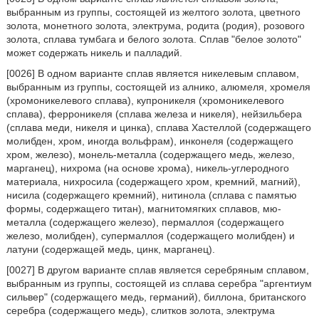
выбранным из группы, состоящей из желтого золота, цветного
золота, монетного золота, электрума, родита (родия), розового
золота, сплава тумбага и белого золота. Сплав "белое золото"
может содержать никель и палладий.
[0026] В одном варианте сплав является никелевым сплавом,
выбранным из группы, состоящей из алнико, алюмеля, хромеля
(хромоникелевого сплава), купроникеля (хромоникелевого
сплава), ферроникеля (сплава железа и никеля), нейзильбера
(сплава меди, никеля и цинка), сплава Хастеллой (содержащего
молибден, хром, иногда вольфрам), инконеля (содержащего
хром, железо), монель-металла (содержащего медь, железо,
марганец), нихрома (на основе хрома), никель-углеродного
материала, нихросила (содержащего хром, кремний, магний),
нисила (содержащего кремний), нитинола (сплава с памятью
формы, содержащего титан), магнитомягких сплавов, мю-
металла (содержащего железо), пермаллоя (содержащего
железо, молибден), супермаллоя (содержащего молибден) и
латуни (содержащей медь, цинк, марганец).
[0027] В другом варианте сплав является серебряным сплавом,
выбранным из группы, состоящей из сплава серебра "аргентиум
сильвер" (содержащего медь, германий), биллона, британского
серебра (содержащего медь), слитков золота, электрума