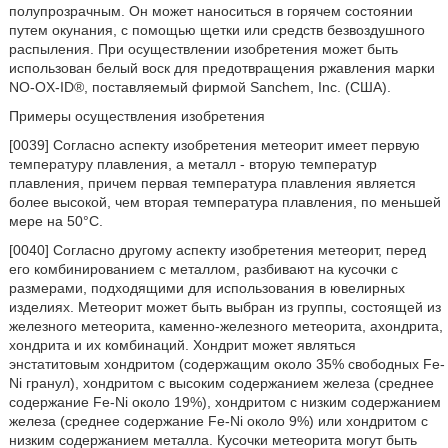
полупрозрачным. Он может наноситься в горячем состоянии
путем окунания, с помощью щетки или средств безвоздушного
распыления. При осуществлении изобретения может быть
использован белый воск для предотвращения ржавления марки
NO-OX-ID®, поставляемый фирмой Sanchem, Inc. (США).
Примеры осуществления изобретения
[0039] Согласно аспекту изобретения метеорит имеет первую
температуру плавления, а металл - вторую температур
плавления, причем первая температура плавления является
более высокой, чем вторая температура плавления, по меньшей
мере на 50°С.
[0040] Согласно другому аспекту изобретения метеорит, перед
его комбинированием с металлом, разбивают на кусочки с
размерами, подходящими для использования в ювелирных
изделиях. Метеорит может быть выбран из группы, состоящей из
железного метеорита, каменно-железного метеорита, ахондрита,
хондрита и их комбинаций. Хондрит может являться
энстатитовым хондритом (содержащим около 35% свободных Fe-
Ni гранул), хондритом с высоким содержанием железа (среднее
содержание Fe-Ni около 19%), хондритом с низким содержанием
железа (среднее содержание Fe-Ni около 9%) или хондритом с
низким содержанием металла. Кусочки метеорита могут быть