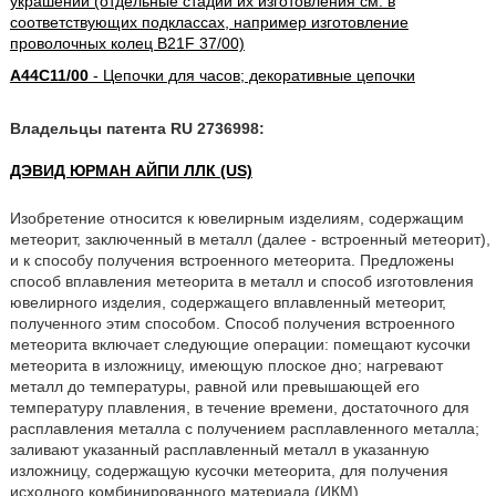
украшений (отдельные стадии их изготовления см. в
соответствующих подклассах, например изготовление
проволочных колец B21F 37/00)
A44C11/00
- Цепочки для часов; декоративные цепочки
Владельцы патента RU 2736998:
ДЭВИД ЮРМАН АЙПИ ЛЛК (US)
Изобретение относится к ювелирным изделиям, содержащим
метеорит, заключенный в металл (далее - встроенный метеорит),
и к способу получения встроенного метеорита. Предложены
способ вплавления метеорита в металл и способ изготовления
ювелирного изделия, содержащего вплавленный метеорит,
полученного этим способом. Способ получения встроенного
метеорита включает следующие операции: помещают кусочки
метеорита в изложницу, имеющую плоское дно; нагревают
металл до температуры, равной или превышающей его
температуру плавления, в течение времени, достаточного для
расплавления металла с получением расплавленного металла;
заливают указанный расплавленный металл в указанную
изложницу, содержащую кусочки метеорита, для получения
исходного комбинированного материала (ИКМ),