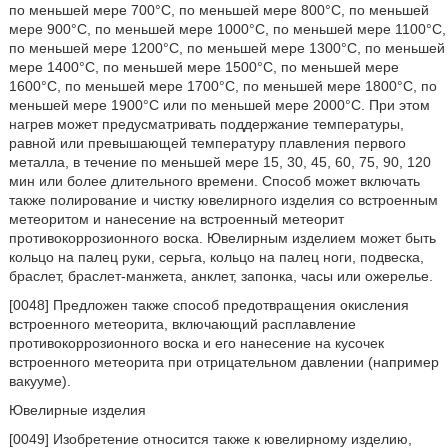
по меньшей мере 700°С, по меньшей мере 800°С, по меньшей
мере 900°С, по меньшей мере 1000°С, по меньшей мере 1100°С,
по меньшей мере 1200°С, по меньшей мере 1300°С, по меньшей
мере 1400°С, по меньшей мере 1500°С, по меньшей мере
1600°С, по меньшей мере 1700°С, по меньшей мере 1800°С, по
меньшей мере 1900°С или по меньшей мере 2000°С. При этом
нагрев может предусматривать поддержание температуры,
равной или превышающей температуру плавления первого
металла, в течение по меньшей мере 15, 30, 45, 60, 75, 90, 120
мин или более длительного времени. Способ может включать
также полирование и чистку ювелирного изделия со встроенным
метеоритом и нанесение на встроенный метеорит
противокоррозионного воска. Ювелирным изделием может быть
кольцо на палец руки, серьга, кольцо на палец ноги, подвеска,
браслет, браслет-манжета, анклет, запонка, часы или ожерелье.
[0048] Предложен также способ предотвращения окисления
встроенного метеорита, включающий расплавление
противокоррозионного воска и его нанесение на кусочек
встроенного метеорита при отрицательном давлении (например
вакууме).
Ювелирные изделия
[0049] Изобретение относится также к ювелирному изделию,