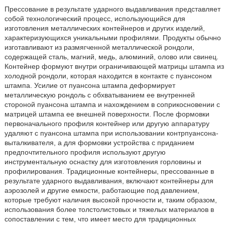
Прессование в результате ударного выдавливания представляет
собой технологический процесс, использующийся для
изготовления металлических контейнеров и других изделий,
характеризующихся уникальными профилями. Продукты обычно
изготавливают из размягченной металлической рондоли,
содержащей сталь, магний, медь, алюминий, олово или свинец.
Контейнер формуют внутри ограничивающей матрицы штампа из
холодной рондоли, которая находится в контакте с пуансоном
штампа. Усилие от пуансона штампа деформирует
металлическую рондоль с обхватыванием ее внутренней
стороной пуансона штампа и нахождением в соприкосновении с
матрицей штампа ее внешней поверхности. После формовки
первоначального профиля контейнер или другую аппаратуру
удаляют с пуансона штампа при использовании контрпуансона-
выталкивателя, а для формовки устройства с приданием
предпочтительного профиля используют другую
инструментальную оснастку для изготовления горловины и
профилирования. Традиционные контейнеры, прессованные в
результате ударного выдавливания, включают контейнеры для
аэрозолей и другие емкости, работающие под давлением,
которые требуют наличия высокой прочности и, таким образом,
использования более толстолистовых и тяжелых материалов в
сопоставлении с тем, что имеет место для традиционных