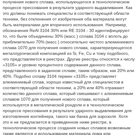
получения нового сплава, использующегося в технологическом
процессе прессования в результате ударного выдавливания. Как
это должны понимать специалисты в соответствующей области
техники, без отклонения от изобретения оба материала могут
быть материалами для вторичного использования. Например,
обозначения ReAl 3104 30% или RE 3104 - 30 идентифицируют
то, что были объединены 30% (масс.) сплава 3104 с вплоть до
приблизительно 70% (масс.) относительно чистого алюминиевого
сплава 1070 для получения нового сплава, характеризующегося
металлургической композицией из Si, Fe, Cu и тому подобного,
что представляется в реестрах. Другие реестры относятся к числу
«3105» и уровню процентного содержания данного сплава,
представленного в заданном сплаве, таким образом, как 20% или
40%. Подобно сплаву 3104 термин «3105» представляет
алюминиевый сплав, хорошо известный для специалистов в
соответствующей области техники, а 20% или 40% отражают
количество данного сплава, который смешивают с алюминиевым
сплавом 1070 для получения нового сплава, который
используется в металлической рондоли и в технологическом
процессе прессования в результате ударного выдавливания для
изготовления контейнера, такого как банка для аэрозоля. Хотя
это и не предлагается в приведенном ниже реестре, в
технологическом процессе создания новых сплавов возможным
также является и использование материала лома или