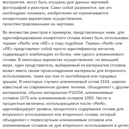
восприятия, могут быть опущены для данных чертежей,
фотографий и реестров. Само собой разумеется, как это
необходимо понимать, изобретение не ограничивается
конкретными вариантами осуществления,
проиллюстрированными на чертежах.
Во множестве реестров и примеров, представленных ниже, для
идентифицирования конкретного сплава может быть использован
термин «ReAl» или «RE» и тому подобное. Термин «ReAl» или
«RE» представляет собой просто идентификатор металла,
содержащего комбинацию из более, чем одного алюминиевого
сплава. В некоторых вариантах осуществления, по меньшей
мере, один представитель, выбираемый из материалов сплавов,
может иметь своим происхождением материалы для вторичного
использования, такие как лом от контейнеров или торцевых
крышек. В некоторых случаях алюминиевый сплав 3104, широко
известный на современном уровне техники, объединяют с другим
материалом, обычно материалом Р1020А, алюминиевым
сплавом 1070 или алюминиевым сплавом 1050. Число и
процентная величина, использующиеся после «ReAl»,
идентифицируют уровень процентного содержания сплава для
вторичного использования или вторичного сплава, который
объединяют с первосортным алюминиевым сплавом или
алюминиевым сплавом не для вторичного использования в целях