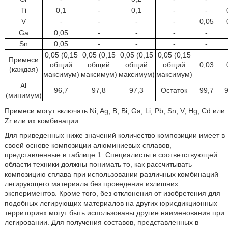
Ti
0,1
-
0,1
-
-
V
-
-
-
-
0,05
Ga
0,05
-
-
-
-
Sn
0,05
-
-
-
-
0,05 (0,15
0,05 (0,15
0,05 (0,15
0,05 (0,15
Примеси
общий
общий
общий
общий
0,03
(каждая)
максимум)
максимум)
максимум)
максимум)
Al
96,7
97,8
97,3
Остаток
99,7
(минимум)
Примеси могут включать Ni, Ag, B, Bi, Ga, Li, Pb, Sn, V, Hg, Cd или
Zr или их комбинации.
Для приведенных ниже значений количество композиции имеет в
своей основе композиции алюминиевых сплавов,
представленные в таблице 1. Специалисты в соответствующей
области техники должны понимать то, как рассчитывать
композицию сплава при использовании различных комбинаций
легирующего материала без проведения излишних
экспериментов. Кроме того, без отклонения от изобретения для
подобных легирующих материалов на других юрисдикционных
территориях могут быть использованы другие наименования при
легировании. Для получения составов, представленных в