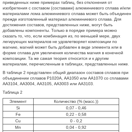
приведенных ниже примерах таблиц, без отклонения от
изобретения с составом (составами) алюминиевого сплава и/или
материалами лома алюминиевого сплава может быть объединен
прежде изготовленный материал алюминиевого сплава. Для
достижения составов, представленных ниже, могут быть
добавлены компоненты. Только в порядке примера можно
сказать то, что, если комбинация из, по меньшей мере, двух
легирующих материалов не удовлетворяет композиции по
магнию, магний может быть добавлен в виде элемента или в
форме сплава для увеличения количества магния в конечной
композиции. Та же самая теория относится и к другим
материалам, перечисленным в таблицах, представленных ниже.
В таблице 2 представлен общий диапазон составов сплавов при
объединении сплавов Р1020А, АА1050 или АА1070 со сплавами
АА3104, АА3004, АА3105, АА3003 или АА3103.
Таблица 2
Элемент
Количество (% (масс.))
Si
0,07 - 0,46
Fe
0,22 - 0,58
Cu
0 - 0,2
Mn
0,04 - 0,92