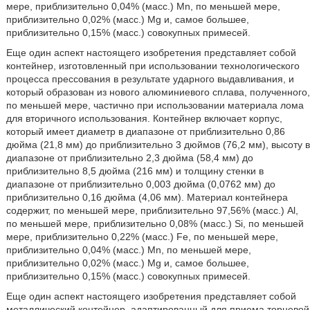
мере, приблизительно 0,04% (масс.) Mn, по меньшей мере,
приблизительно 0,02% (масс.) Mg и, самое большее,
приблизительно 0,15% (масс.) совокупных примесей.
Еще один аспект настоящего изобретения представляет собой
контейнер, изготовленный при использовании технологического
процесса прессования в результате ударного выдавливания, и
который образован из нового алюминиевого сплава, полученного,
по меньшей мере, частично при использовании материала лома
для вторичного использования. Контейнер включает корпус,
который имеет диаметр в диапазоне от приблизительно 0,86
дюйма (21,8 мм) до приблизительно 3 дюймов (76,2 мм), высоту в
диапазоне от приблизительно 2,3 дюйма (58,4 мм) до
приблизительно 8,5 дюйма (216 мм) и толщину стенки в
диапазоне от приблизительно 0,003 дюйма (0,0762 мм) до
приблизительно 0,16 дюйма (4,06 мм). Материал контейнера
содержит, по меньшей мере, приблизительно 97,56% (масс.) Al,
по меньшей мере, приблизительно 0,08% (масс.) Si, по меньшей
мере, приблизительно 0,22% (масс.) Fe, по меньшей мере,
приблизительно 0,04% (масс.) Mn, по меньшей мере,
приблизительно 0,02% (масс.) Mg и, самое большее,
приблизительно 0,15% (масс.) совокупных примесей.
Еще один аспект настоящего изобретения представляет собой
металлический контейнер, адаптированный для приема торцевой