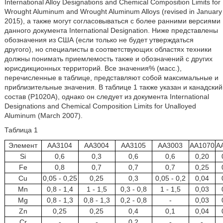
International Alloy Designations and Chemical Composition Limits for
Wrought Aluminum and Wrought Aluminum Alloys (revised in January
2015), а также могут согласовываться с более ранними версиями
данного документа International Designation. Ниже представлены
обозначения из США (если только не будет утверждаться
другого), но специалисты в соответствующих областях техники
должны понимать приемлемость также и обозначений с других
юрисдикционных территорий. Все значения% (масс.),
перечисленные в таблице, представляют собой максимальные и
приблизительные значения. В таблице 1 также указан и канадский
состав (Р1020А), однако он следует из документа International
Designations and Chemical Composition Limits for Unalloyed
Aluminum (March 2007).
Таблица 1
Элемент
AA3104
AA3004
AA3105
AA3003
AA1070
A
Si
0,6
0,3
0,6
0,6
0,20
Fe
0,8
0,7
0,7
0,7
0,25
Cu
0,05 - 0,25
0,25
0,3
0,05 - 0,2
0,04
Mn
0,8 - 1,4
1 - 1,5
0,3 - 0,8
1 - 1,5
0,03
Mg
0,8 - 1,3
0,8 - 1,3
0,2 - 0,8
-
0,03
Zn
0,25
0,25
0,4
0,1
0,04
Cr
-
-
0,2
-
-