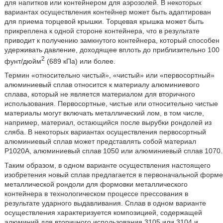
для напитков или контейнером для аэрозолей. В некоторых
вариантах осуществления контейнер может быть адаптирован
для приема торцевой крышки. Торцевая крышка может быть
прикреплена к одной стороне контейнера, что в результате
приводит к получению замкнутого контейнера, который способен
удерживать давление, доходящее вплоть до приблизительно 100
2
фунт/дюйм
(689 кПа) или более.
Термин «относительно чистый», «чистый» или «первосортный»
алюминиевый сплав относится к материалу алюминиевого
сплава, который не является материалом для вторичного
использования. Первосортные, чистые или относительно чистые
материалы могут включать металлический лом, в том числе,
например, материал, остающийся после вырубки рондолей из
сляба. В некоторых вариантах осуществления первосортный
алюминиевый сплав может представлять собой материал
Р1020А, алюминиевый сплав 1050 или алюминиевый сплав 1070.
Таким образом, в одном варианте осуществления настоящего
изобретения новый сплав предлагается в первоначальной форме
металлической рондоли для формовки металлического
контейнера в технологическом процессе прессования в
результате ударного выдавливания. Сплав в одном варианте
осуществления характеризуется композицией, содержащей
алюминий для вторичного использования 3105 или 3104 и