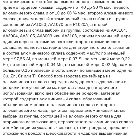
металлического контейнера, выполненного с возможностью
приема торцевой крышки, содержит от 40 до 90 % мас. первого
алюминиевого слава и от 10 до 60 % мас. второго алюминиевого
сплава, причем первый алюминиевый сплав выбран из группы,
состоящей из AA1050, AA1070 или P1020A, а второй
алюминиевый сплав выбран из группы, состоящей из AA3104,
AA3004, AA3105, AA3003 или AA3103, причем по меньшей мере
один из первого алюминиевого или второго алюминиевого
сплава не является материалом для вторичного использования,
а состав алюминиевого сплава содержит, мас.%: по меньшей
мере 97,56 Al, по меньшей мере 0,07 Si, по меньшей мере 0,22
Fe, по меньшей мере 0,04 Mn, по меньшей мере 0,02 Mg, самое
большее 0,15 примесей и остальное - по меньшей мере один из
Cu, Zn, Cr или Ti. Способ производства контейнера из
алюминиевого сплава посредством ударного выдавливания из
рондоли, полученной из материала лома для вторичного
использования, включает обеспечение рондоли, материал
которой содержит алюминиевый сплав, образованный
объединением первого алюминиевого сплава и второго
алюминиевого сплава, при этом первый алюминиевый сплав
выбран из группы, состоящей из алюминиевого сплава для
вторичного использования, первосортного алюминиевого сплава
и комбинации из указанных сплавов, отжиг рондоли, придание
отожженной рондоли шероховатости и ударное выдавливания