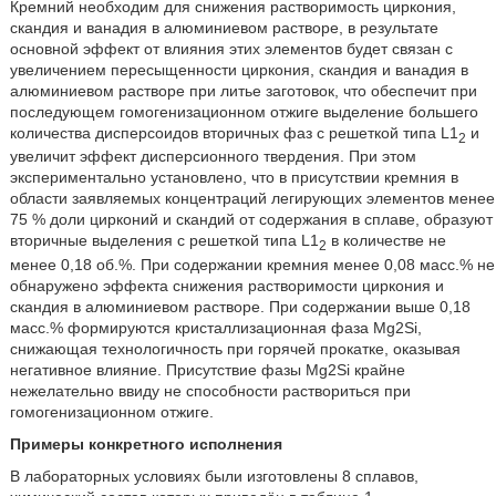
Кремний необходим для снижения растворимость циркония,
скандия и ванадия в алюминиевом растворе, в результате
основной эффект от влияния этих элементов будет связан с
увеличением пересыщенности циркония, скандия и ванадия в
алюминиевом растворе при литье заготовок, что обеспечит при
последующем гомогенизационном отжиге выделение большего
количества дисперсоидов вторичных фаз с решеткой типа L1
и
2
увеличит эффект дисперсионного твердения. При этом
экспериментально установлено, что в присутствии кремния в
области заявляемых концентраций легирующих элементов менее
75 % доли цирконий и скандий от содержания в сплаве, образуют
вторичные выделения с решеткой типа L1
в количестве не
2
менее 0,18 об.%. При содержании кремния менее 0,08 масс.% не
обнаружено эффекта снижения растворимости циркония и
скандия в алюминиевом растворе. При содержании выше 0,18
масс.% формируются кристаллизационная фаза Mg2Si,
снижающая технологичность при горячей прокатке, оказывая
негативное влияние. Присутствие фазы Mg2Si крайне
нежелательно ввиду не способности раствориться при
гомогенизационном отжиге.
Примеры конкретного исполнения
В лабораторных условиях были изготовлены 8 сплавов,