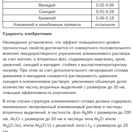
Ванадий
0,02-0,06
Скандий
0,01-0,28
Кремний
0,06-0,18
Алюминий и неизбежные примеси
остальное
Сущность изобретения
Неожиданно установлено, что эффект повышенного уровня
прочностных свойств достигается от совокупного положительного
влияния твердорастворного упрочнения алюминиевого раствора
за счет магния, и вторичных фаз, содержащих марганец, хром,
цирконий, скандий и ванадия, стойких к высокотемпературному
нагреву. При этом за счет дополнительного легирования сплава
кремнием и ванадием снижается растворимость циркония,
скандия в алюминиевом растворе, увеличивая объемную долю
количество частиц вторичных выделений с размером до 20 нм,
повышая эффективность упрочнения.
В этом случае структура алюминиевого сплава должна содержать
минимально легированный алюминиевый раствор и частицы
вторичных выделений, в частности, фаз Al
Mn с размером до 200
6
нм, Al
Cr с размером до 50 нм и частицы типа Al
Zr и/или
7
3
Al
(Zr,Sc), и/или Al
(Zr,V) с решеткой типа L1
с размером до 20
3
3
2
нм.