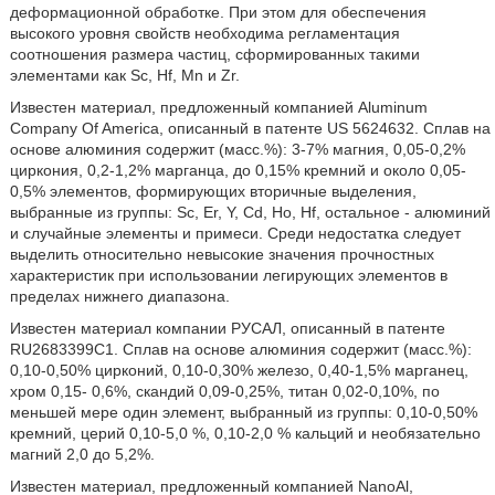
деформационной обработке. При этом для обеспечения
высокого уровня свойств необходима регламентация
соотношения размера частиц, сформированных такими
элементами как Sc, Hf, Mn и Zr.
Известен материал, предложенный компанией Aluminum
Company Of America, описанный в патенте US 5624632. Сплав на
основе алюминия содержит (масс.%): 3-7% магния, 0,05-0,2%
циркония, 0,2-1,2% марганца, до 0,15% кремний и около 0,05-
0,5% элементов, формирующих вторичные выделения,
выбранные из группы: Sc, Er, Y, Cd, Ho, Hf, остальное - алюминий
и случайные элементы и примеси. Среди недостатка следует
выделить относительно невысокие значения прочностных
характеристик при использовании легирующих элементов в
пределах нижнего диапазона.
Известен материал компании РУСАЛ, описанный в патенте
RU2683399C1. Сплав на основе алюминия содержит (масс.%):
0,10-0,50% цирконий, 0,10-0,30% железо, 0,40-1,5% марганец,
хром 0,15- 0,6%, скандий 0,09-0,25%, титан 0,02-0,10%, по
меньшей мере один элемент, выбранный из группы: 0,10-0,50%
кремний, церий 0,10-5,0 %, 0,10-2,0 % кальций и необязательно
магний 2,0 до 5,2%.
Известен материал, предложенный компанией NanoAl,