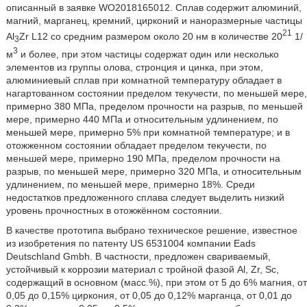
описанный в заявке WO2018165012. Сплав содержит алюминий,
магний, марганец, кремний, цирконий и наноразмерные частицы
21
Al
Zr L12 со средним размером около 20 нм в количестве 20
1/
3
3
м
и более, при этом частицы содержат один или несколько
элементов из группы олова, стронция и цинка, при этом,
алюминиевый сплав при комнатной температуру обладает в
нагартованном состоянии пределом текучести, по меньшей мере,
примерно 380 МПа, пределом прочности на разрыв, по меньшей
мере, примерно 440 МПа и относительным удлинением, по
меньшей мере, примерно 5% при комнатной температуре; и в
отожженном состоянии обладает пределом текучести, по
меньшей мере, примерно 190 МПа, пределом прочности на
разрыв, по меньшей мере, примерно 320 МПа, и относительным
удлинением, по меньшей мере, примерно 18%. Среди
недостатков предложенного сплава следует выделить низкий
уровень прочностных в отожжённом состоянии.
В качестве прототипа выбрано техническое решение, известное
из изобретения по патенту US 6531004 компании Eads
Deutschland Gmbh. В частности, предложен свариваемый,
устойчивый к коррозии материал с тройной фазой Al, Zr, Sc,
содержащий в основном (масс.%), при этом от 5 до 6% магния, от
0,05 до 0,15% циркония, от 0,05 до 0,12% марганца, от 0,01 до