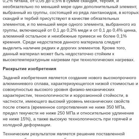
0,2% титана, от 0,05 до 0,5% в сумме скандия, тербия, и
необязательно по меньшей мере один дополнительный элемент,
выбранный из группы, состоящей из ряда лантаноидов, в которых
скандий и тербий присутствуют в качестве обязательных
элементов, и по меньшей мере одного элемента, выбранного из
группы, включающей от 0,1 до 0,2% меди и от 0,1 до 0,4% цинка,
алюминий остальное и неизбежные примеси не более 0,1%
кремния. Среди недостатков данного материала следует
выделить наличие редких и дорогих элементов. Кроме того,
данный материал может быть недостаточно стойким к
высокотемпературным нагревам при технологических нагревах.
Раскрытие изобретения
Задачей изобретения является создание нового высокопрочного
алюминиевого сплава, характеризующегося низкой стоимостью и
совокупностью высокого уровня физико-механических
характеристик, технологичности и коррозионной стойкости, в
частности, имеющего высокий уровень механических свойств
после отжига (временное сопротивления не ниже 350 МПа,
предел текучести не ниже 250 МПа и относительное удлинение
не ниже 15%), а также высокую технологичность при горячей и
холодной деформации.
Техническим результатом является решение поставленной