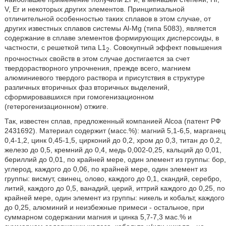
V, Er и некоторых других элементов. Принципиальной
отличительной особенностью таких сплавов в этом случае, от
других известных сплавов системы Al-Mg (типа 5083), является
содержание в сплаве элементов формирующих дисперсоиды, в
частности, с решеткой типа L1
. Совокупный эффект повышения
2
прочностных свойств в этом случае достигается за счет
твердорастворного упрочнения, прежде всего, магнием
алюминиевого твердого раствора и присутствия в структуре
различных вторичных фаз вторичных выделений,
сформировавшихся при гомогенизационном
(гетерогенизационном) отжиге.
Так, известен сплав, предложенный компанией Alcoa (патент РФ
2431692). Материал содержит (масс.%): магний 5,1-6,5, марганец
0,4-1,2, цинк 0,45-1,5, цирконий до 0,2, хром до 0,3, титан до 0,2,
железо до 0,5, кремний до 0,4, медь 0,002-0,25, кальций до 0,01,
бериллий до 0,01, по крайней мере, один элемент из группы: бор,
углерод, каждого до 0,06, по крайней мере, один элемент из
группы: висмут, свинец, олово, каждого до 0,1, скандий, серебро,
литий, каждого до 0,5, ванадий, церий, иттрий каждого до 0,25, по
крайней мере, один элемент из группы: никель и кобальт, каждого
до 0,25, алюминий и неизбежные примеси - остальное, при
суммарном содержании магния и цинка 5,7-7,3 мас.% и