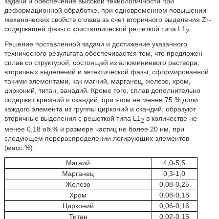
задачи и обеспечение высокой технологичности при
деформационной обработке, при одновременном повышении
механических свойств сплава за счет вторичного выделения Zr-
содержащей фазы с кристаллической решеткой типа L1
.
2
Решение поставленной задачи и достижение указанного
технического результата обеспечивается тем, что предложен
сплав со структурой, состоящей из алюминиевого раствора,
вторичных выделений и эвтектической фазы, сформированной
такими элементами, как магний, марганец, железо, хром,
цирконий, титан, ванадий. Кроме того, сплав дополнительно
содержит кремний и скандий, при этом не менее 75 % доли
каждого элемента из группы цирконий и скандий, образуют
вторичные выделения с решеткой типа L1
в количестве не
2
менее 0,18 об.% и размере частиц не более 20 нм, при
следующем перераспределении легирующих элементов
(масс.%):
Магний
4,0-5,5
Марганец
0,3-1,0
Железо
0,08-0,25
Хром
0,08-0,18
Цирконий
0,06-0,16
Титан
0,02-0,15