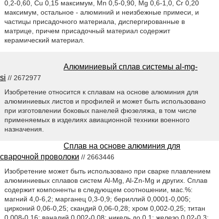
0,2-0,60, Cu 0,15 максимум, Mn 0,5-0,90, Mg 0,6-1,0, Cr 0,20
максимум, остальное - алюминий и неизбежные примеси, и
частицы присадочного материала, диспергированные в
матрице, причем присадочный материал содержит
керамический материал.
Алюминиевый сплав системы al-mg-
si
// 2672977
Изобретение относится к сплавам на основе алюминия для
алюминиевых листов и профилей и может быть использовано
при изготовлении боковых панелей фюзеляжа, в том числе
применяемых в изделиях авиационной техники военного
назначения.
Сплав на основе алюминия для
сварочной проволоки
// 2663446
Изобретение может быть использовано при сварке плавлением
алюминиевых сплавов систем Al-Mg, Al-Zn-Mg и других. Сплав
содержит компоненты в следующем соотношении, мас.%:
магний 4,0-6,2; марганец 0,3-0,9; бериллий 0,0001-0,005;
цирконий 0,06-0,25; скандий 0,06-0,28; хром 0,002-0,25; титан
0,008-0,16; ванадий 0,002-0,08; никель до 0,1; железо 0,02-0,3;