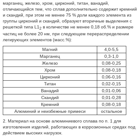
марганец, железо, хром, цирконий, титан, ванадий,
отличающийся тем, что сплав дополнительно содержит кремний
и скандий, при этом не менее 75 % доли каждого элемента из
группы цирконий и скандий, образуют вторичные выделения с
решеткой типа L1
в количестве не менее 0,18 об.% и размере
2
частиц не более 20 нм, при следующем перераспределении
легирующих элементов (масс.%):
Магний
4,0-5,5
Марганец
0,3-1,0
Железо
0,08-0,25
Хром
0,08-0,18
Цирконий
0,06-0,16
Титан
0,02-0,15
Ванадий
0,01-0,06
Скандий
0,01-0,28
Кремний
0,08-0,18
Алюминий и неизбежные примеси
остальное
2. Материал на основе алюминиевого сплава по п. 1 для
изготовления изделий, работающих в коррозионных средах под
действием высоких нагрузок.