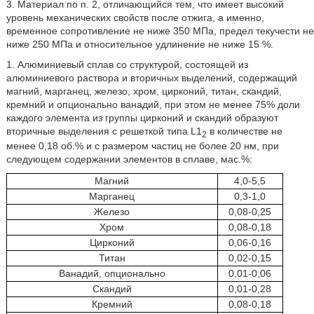
3. Материал по п. 2, отличающийся тем, что имеет высокий
уровень механических свойств после отжига, а именно,
временное сопротивление не ниже 350 МПа, предел текучести не
ниже 250 МПа и относительное удлинение не ниже 15 %.
1. Алюминиевый сплав со структурой, состоящей из
алюминиевого раствора и вторичных выделений, содержащий
магний, марганец, железо, хром, цирконий, титан, скандий,
кремний и опционально ванадий, при этом не менее 75% доли
каждого элемента из группы цирконий и скандий образуют
вторичные выделения с решеткой типа L1
в количестве не
2
менее 0,18 об.% и с размером частиц не более 20 нм, при
следующем содержании элементов в сплаве, мас.%:
Магний
4,0-5,5
Марганец
0,3-1,0
Железо
0,08-0,25
Хром
0,08-0,18
Цирконий
0,06-0,16
Титан
0,02-0,15
Ванадий, опционально
0,01-0,06
Скандий
0,01-0,28
Кремний
0,08-0,18