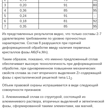
3
0,20
91
80
4
0,36
85
95
5
0,24
91
-
6
0,18
81
92
7
0,35
85
95
Из представленных результатов видно, что только составы 2-7
удовлетворяю требованиям по уровню прочностных
характеристик. Состав 8 разрушился при горячей
деформационной обработке ввиду наличия первичных
кристаллов фазы Al6(Fe,Mn).
Таким образом, показано, что именно предложенный сплав
обеспечивает высокую технологичность при деформационной
обработке, при одновременном повышении механических
свойств сплава за счет вторичного выделения Zr-содержащей
фазы с кристаллической решеткой типа L1
.
2
Объем правовой охраны испрашивается в виде следующей
совокупности признаков:
1. Алюминиевый сплав со структурой, состоящей из
алюминиевого раствора, вторичных выделений и эвтектической
фазы, сформированной такими элементами, как магний,