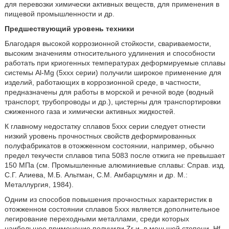
для перевозки химически активных веществ, для применения в
пищевой промышленности и др.
Предшествующий уровень техники
Благодаря высокой коррозионной стойкости, свариваемости,
высоким значениям относительного удлинения и способности
работать при криогенных температурах деформируемые сплавы
системы Al-Mg (5xxx серии) получили широкое применение для
изделий, работающих в коррозионной среде, в частности,
предназначены для работы в морской и речной воде (водный
транспорт, трубопроводы и др.), цистерны для транспортировки
сжиженного газа и химически активных жидкостей.
К главному недостатку сплавов 5ххх серии следует отнести
низкий уровень прочностных свойств деформированных
полуфабрикатов в отожженном состоянии, например, обычно
предел текучести сплавов типа 5083 после отжига не превышает
150 МПа (см. Промышленные алюминиевые сплавы: Справ. изд.
С.Г. Алиева, М.Б. Альтман, С.М. Амбарцумян и др. М.:
Металлургия, 1984).
Одним из способов повышения прочностных характеристик в
отожженном состоянии сплавов 5ххх является дополнительное
легирование переходными металлами, среди которых
наибольшее применение получили Zr и, в меньшей степени, Hf,