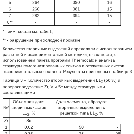
5
264
390
16
6
260
381
15
7
282
394
15
8**
-
-
-
* - хим. состав см. табл.1,
** - разрушение при холодной прокатке.
Количество вторичных выделений определяли с использованием
расчетной и экспериментальной методики, в частности, с
использованием пакета программ Thermocalc и анализа
структуры гомогенизированных слитков и отожженных листов
экспериментальных составов. Результаты приведены в таблице 3.
Таблица 3 – Количество вторичных выделений L1
(об.%) и
2
перераспределение Zr, V и Sc между структурными
составляющими
Объемная доля
Доля элемента, образуют
вторичных частиц
вторичные выделения с
№*
L1
, %
решеткой типа L1
, %
2
2
Zr
Sc
1
0,02
50
-
2
0,76
75
98