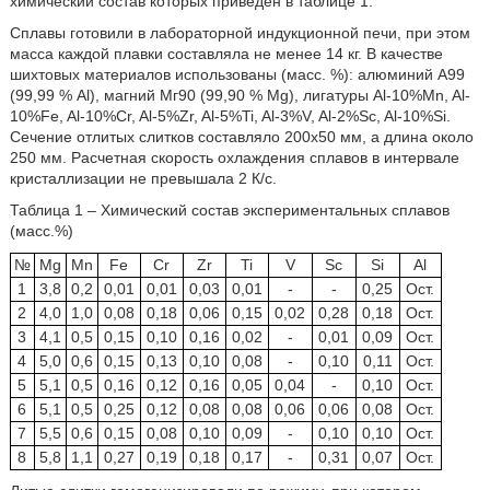
химический состав которых приведён в таблице 1.
Сплавы готовили в лабораторной индукционной печи, при этом
масса каждой плавки составляла не менее 14 кг. В качестве
шихтовых материалов использованы (масс. %): алюминий А99
(99,99 % Al), магний Мг90 (99,90 % Mg), лигатуры Al-10%Mn, Al-
10%Fe, Al-10%Cr, Al-5%Zr, Al-5%Ti, Al-3%V, Al-2%Sc, Al-10%Si.
Сечение отлитых слитков составляло 200х50 мм, а длина около
250 мм. Расчетная скорость охлаждения сплавов в интервале
кристаллизации не превышала 2 К/с.
Таблица 1 – Химический состав экспериментальных сплавов
(масс.%)
№
Mg
Mn
Fe
Cr
Zr
Ti
V
Sc
Si
Al
1
3,8
0,2
0,01
0,01
0,03
0,01
-
-
0,25
Ост.
2
4,0
1,0
0,08
0,18
0,06
0,15
0,02
0,28
0,18
Ост.
3
4,1
0,5
0,15
0,10
0,16
0,02
-
0,01
0,09
Ост.
4
5,0
0,6
0,15
0,13
0,10
0,08
-
0,10
0,11
Ост.
5
5,1
0,5
0,16
0,12
0,16
0,05
0,04
-
0,10
Ост.
6
5,1
0,5
0,25
0,12
0,08
0,08
0,06
0,06
0,08
Ост.
7
5,5
0,6
0,15
0,08
0,10
0,09
-
0,10
0,10
Ост.
8
5,8
1,1
0,27
0,19
0,18
0,17
-
0,31
0,07
Ост.