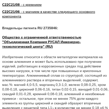
C22C21/08
- с кремнием
C22C21/06
- с магнием в качестве следующего основного
компонента
Владельцы патента RU 2735846:
Общество с ограниченной ответственностью
"Объединенная Компания РУСАЛ Инженерно-
технологический центр" (RU)
Изобретение относится к области металлургии материалов на
основе алюминия и может быть использовано при получении
изделий, работающих в коррозионных средах под действием
высоких нагрузок, в том числе при повышенных и криогенных
температурах. Алюминиевый сплав со структурой, состоящей из
алюминиевого раствора и вторичных выделений, содержит,
мас.%: магний 4,0-5,5, марганец 0,3-1,0, железо 0,08-0,25, хром
0,08-0,18, цирконий 0,06-0,16, титан 0,02-0,15, ванадий 0,01-0,06,
скандий 0,01-0,28, кремний 0,08-0,18, алюминий и неизбежные
примеси - остальное, при этом не менее 75% доли каждого
элемента из группы цирконий и скандий образуют вторичные
выделения с решеткой типа L1
в количестве не менее 0,18 об.%
2