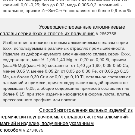
кремний 0,01-0,25; бор до 0,02; медь 0,005-0,2; алюминий -
остальное, причем Zr+Sc+Cr+Fe составляет не более 0,9 мас.%.
Усовершенствованные алюминиевые
сплавы серии 6ххх и способ их получения
// 2662758
Изобретение относится к новым алюминиевым сплавам серии
6ххх, используемым в различных отраслях промышленности.
Изделие из деформируемого алюминиевого сплава серии 6ххх,
содержащего, мас.%: 1,05-1,40 Mg, от 0,70 до 0,90 Si, причем
(мас.% Mg)/(мас.% Si) составляет от 1,40 до 1,90, 0,35-0,50 Cu,
менее 0,05 V, менее 0,05 Zr, от 0,05 до 0,30 Fe, от 0,05 до 0,15
Mn, не более 0,30 Cr и от 0,01 до 0,10 Ti, остальное составляют
алюминий и примеси, причем содержание каждой примеси не
превышает 0,05, а общее содержание примесей составляет не
более 0,15, при этом изделие находится в форме листа, плиты,
прессованного профиля или поковки.
Способ изготовления катаных изделий из
термически неупрочняемых сплавов системы алюминий-
магний и изделие, полученное указанным
способом
// 2734675