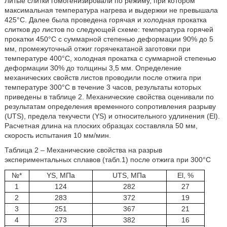
Литые слитки гомогенизировали по режиму, при котором
максимальная температура нагрева и выдержки не превышала
425°С. Далее была проведена горячая и холодная прокатка
слитков до листов по следующей схеме: температура горячей
прокатки 450°С с суммарной степенью деформации 90% до 5
мм, промежуточный отжиг горячекатаной заготовки при
температуре 400°С, холодная прокатка с суммарной степенью
деформации 30% до толщины 3,5 мм. Определение
механических свойств листов проводили после отжига при
температуре 300°С в течение 3 часов, результаты которых
приведены в таблице 2. Механические свойства оценивали по
результатам определения временного сопротивления разрыву
(UTS), предела текучести (YS) и относительного удлинения (El).
Расчетная длина на плоских образцах составляла 50 мм,
скорость испытания 10 мм/мин.
Таблица 2 – Механические свойства на разрыв
экспериментальных сплавов (табл.1) после отжига при 300°С
№*
YS, МПа
UTS, МПа
El, %
1
124
282
27
2
283
372
19
3
251
367
21
4
273
382
16