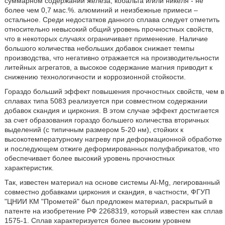
суммарном содержании железа, кобальта и/или никеля - не
более чем 0,7 мас.%. алюминий и неизбежные примеси –
остальное. Среди недостатков данного сплава следует отметить
относительно невысокий общий уровень прочностных свойств,
что в некоторых случаях ограничивает применение. Наличие
большого количества небольших добавок снижает темпы
производства, что негативно отражается на производительности
литейных агрегатов, а высокое содержание магния приводит к
снижению технологичности и коррозионной стойкости.
Гораздо больший эффект повышения прочностных свойств, чем в
сплавах типа 5083 реализуется при совместном содержании
добавок скандия и циркония. В этом случае эффект достигается
за счет образования гораздо большего количества вторичных
выделений (с типичным размером 5-20 нм), стойких к
высокотемпературному нагреву при деформационной обработке
и последующем отжиге деформированных полуфабрикатов, что
обеспечивает более высокий уровень прочностных
характеристик.
Так, известен материал на основе системы Al-Mg, легированный
совместно добавками циркония и скандия, в частности, ФГУП
"ЦНИИ КМ "Прометей" был предложен материал, раскрытый в
патенте на изобретение РФ 2268319, который известен как сплав
1575-1. Сплав характеризуется более высоким уровнем