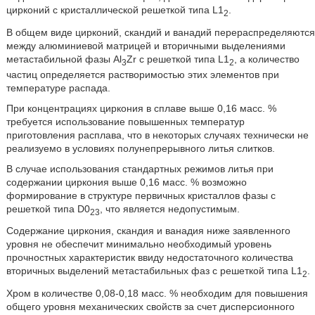
цирконий с кристаллической решеткой типа L1
.
2
В общем виде цирконий, скандий и ванадий перераспределяются
между алюминиевой матрицей и вторичными выделениями
метастабильной фазы Al
Zr с решеткой типа L1
, а количество
3
2
частиц определяется растворимостью этих элементов при
температуре распада.
При концентрациях циркония в сплаве выше 0,16 масс. %
требуется использование повышенных температур
приготовления расплава, что в некоторых случаях технически не
реализуемо в условиях полунепрерывного литья слитков.
В случае использования стандартных режимов литья при
содержании циркония выше 0,16 масс. % возможно
формирование в структуре первичных кристаллов фазы c
решеткой типа D0
, что является недопустимым.
23
Содержание циркония, скандия и ванадия ниже заявленного
уровня не обеспечит минимально необходимый уровень
прочностных характеристик ввиду недостаточного количества
вторичных выделений метастабильных фаз с решеткой типа L1
.
2
Хром в количестве 0,08-0,18 масс. % необходим для повышения
общего уровня механических свойств за счет дисперсионного