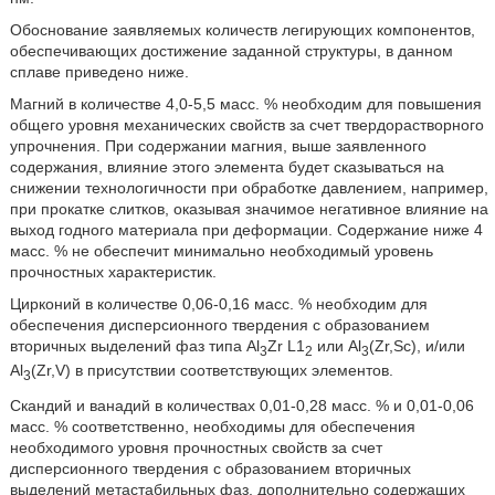
Обоснование заявляемых количеств легирующих компонентов,
обеспечивающих достижение заданной структуры, в данном
сплаве приведено ниже.
Магний в количестве 4,0-5,5 масс. % необходим для повышения
общего уровня механических свойств за счет твердорастворного
упрочнения. При содержании магния, выше заявленного
содержания, влияние этого элемента будет сказываться на
снижении технологичности при обработке давлением, например,
при прокатке слитков, оказывая значимое негативное влияние на
выход годного материала при деформации. Содержание ниже 4
масс. % не обеспечит минимально необходимый уровень
прочностных характеристик.
Цирконий в количестве 0,06-0,16 масс. % необходим для
обеспечения дисперсионного твердения с образованием
вторичных выделений фаз типа Al
Zr L1
или Al
(Zr,Sc), и/или
3
2
3
Al
(Zr,V) в присутствии соответствующих элементов.
3
Скандий и ванадий в количествах 0,01-0,28 масс. % и 0,01-0,06
масс. % соответственно, необходимы для обеспечения
необходимого уровня прочностных свойств за счет
дисперсионного твердения с образованием вторичных
выделений метастабильных фаз, дополнительно содержащих