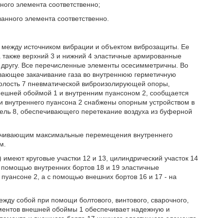
нного элемента соответственно;
ванного элемента соответственно.
 между источником вибрации и объектом виброзащиты. Ее
а также верхний 3 и нижний 4 эластичные армированные
 другу. Все перечисленные элементы осесимметричны. Во
ивающее закачивание газа во внутреннюю герметичную
олость 7 пневматической виброизолирующей опоры,
ешней обоймой 1 и внутренним пуансоном 2, сообщается
и внутреннего пуансона 2 снабжены опорным устройством в
сель 8, обеспечивающего перетекание воздуха из буферной
ничивающим максимальные перемещения внутреннего
м.
 имеют круговые участки 12 и 13, цилиндрический участок 14
 С помощью внутренних бортов 18 и 19 эластичные
уансоне 2, а с помощью внешних бортов 16 и 17 - на
жду собой при помощи болтового, винтового, сварочного,
ементов внешней обоймы 1 обеспечивает надежную и