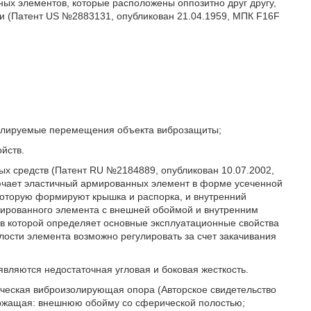
ных элементов, которые расположены оппозитно друг другу,
ти (Патент US №2883131, опубликован 21.04.1959, МПК F16F
тролируемые перемещения объекта виброзащиты;
йств.
х средств (Патент RU №2184889, опубликован 10.07.2002,
ючает эластичный армированных элемент в форме усеченной
торую формируют крышка и распорка, и внутренний
ированного элемента с внешней обоймой и внутренним
 в которой определяет основные эксплуатационные свойства
ости элемента возможно регулировать за счет закачивания
ляются недостаточная угловая и боковая жесткость.
ческая виброизолирующая опора (Авторское свидетельство
ержащая: внешнюю обойму со сферической полостью;