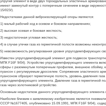
упругий элемент в виде двух тороидальных эластичных армирован
имеют замкнутый контур с поперечным сечением в виде окружнос
15/023/).
Недостатками данной виброизолирующей опоры являются:
1) малый рабочий ход в осевом и боковом направлениях;
2) высокая осевая и боковая жесткость;
3) недостаточная угловая жесткость;
4) в случае утечки газа из герметичной полости возможны некон
5) невозможность регулирования уровня упругодемпфирующих сво
Известен упругодемпфирующий элемент для подвесок транспортны
МПК F16F 9/04). Устройство упругодемпфирующего элемента вкл
сферы с разомкнутым поперечным профилем, внешнюю обойму, ко
пуансон с регулируемым дросселем. Сопряжение эластичного арм
пуансоном образуют герметичную полость, уровень давления газа
упругодемпфирующего элемента. Давление газа в герметичной пол
газа через золотниковой устройство.
Основным недостатком данного упругодемпфирующего элемента яв
Наиболее близким к заявляемому изобретению является пневмати
СССР №1677405, опубликовано 15.09.1991, МПК F16F 9/04), сод