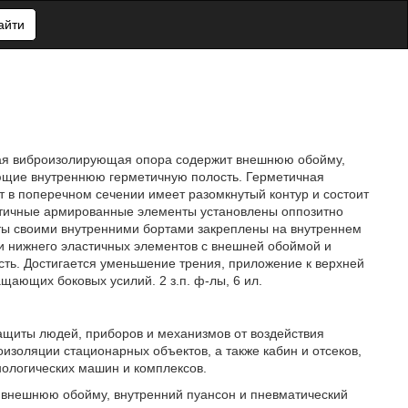
айти
кая виброизолирующая опора содержит внешнюю обойму,
ющие внутреннюю герметичную полость. Герметичная
т в поперечном сечении имеет разомкнутый контур и состоит
стичные армированные элементы установлены оппозитно
нты своими внутренними бортами закреплены на внутреннем
и нижнего эластичных элементов с внешней обоймой и
ь. Достигается уменьшение трения, приложение к верхней
ающих боковых усилий. 2 з.п. ф-лы, 6 ил.
ащиты людей, приборов и механизмов от воздействия
изоляции стационарных объектов, а также кабин и отсеков,
нологических машин и комплексов.
внешнюю обойму, внутренний пуансон и пневматический