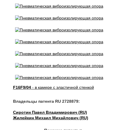
F16F9/04
- в камере с эластичной стенкой
Владельцы патента RU 2728879:
Сиротин Павел Владимирович (RU)
Жилейкин Михаил Михайлович (RU)