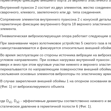
герметичную фиксацию внешнего борта 16 верхнего эластичного э
Внутренний пуансон 2 состоит из двух элементов, жестко соедине
сварочного, клеевого, заклепочного или др. типа соединения.
Сопряжение элементов внутреннего пуансона 2 с конусной деталь
герметичную фиксацию внутреннего борта 18 верхнего эластичного
элемента.
Пневматическая виброизолирующая опора работает следующим 
При закачивании через золотниковое устройство 5 сжатого газа в г
самоустанавливается и фиксируется относительно внешней обойм
Во время эксплуатации со стороны источника вибрации на виброи
угловом направлениях. При осевых нагрузках внутренний пуансон
вверх и вниз при этом круговые участки нижнего и верхнего эласти
перекатываются по направляющим поверхностям внешней обоймы 1
скольжения основных элементов виброопоры по эластичному арми
В случае закрепления внешней обоймы 1 на опорном основании вн
(Фиг. 1) от виброизолируемого объекта
где D
, D
- эффективные диаметры соответственно нижнего и ве
э1
э2
статическое давление в герметичной полости 6 (Фиг. 1).