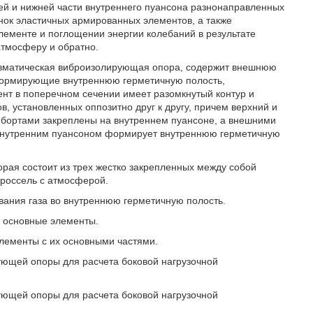
й и нижней части внутреннего пуансона разнонаправленных
ок эластичных армированных элементов, а также
лементе и поглощении энергии колебаний в результате
атмосферу и обратно.
пневматическая виброизолирующая опора, содержит внешнюю
 формирующие внутреннюю герметичную полость,
нт в поперечном сечении имеет разомкнутый контур и
, установленных оппозитно друг к другу, причем верхний и
бортами закреплены на внутреннем пуансоне, а внешними
 внутренним пуансоном формирует внутреннюю герметичную
рая состоит из трех жестко закрепленных между собой
россель с атмосферой.
вания газа во внутреннюю герметичную полость.
е основные элементы.
лементы с их основными частями.
ующей опоры для расчета боковой нагрузочной
ующей опоры для расчета боковой нагрузочной