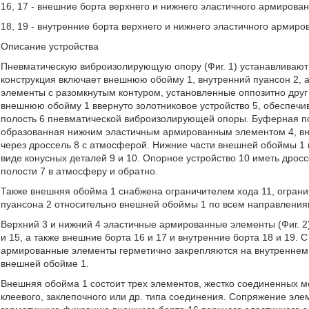
16, 17 - внешние борта верхнего и нижнего эластичного армирова
18, 19 - внутренние борта верхнего и нижнего эластичного армиро
Описание устройства
Пневматическую виброизолирующую опору (Фиг. 1) устанавливают
конструкция включает внешнюю обойму 1, внутренний пуансон 2, 
элементы с разомкнутым контуром, установленные оппозитно друг
внешнюю обойму 1 ввернуто золотниковое устройство 5, обеспеч
полость 6 пневматической виброизолирующей опоры. Буферная п
образованная нижним эластичным армированным элементом 4, вн
через дроссель 8 с атмосферой. Нижние части внешней обоймы 1 
виде конусных деталей 9 и 10. Опорное устройство 10 иметь дрос
полости 7 в атмосферу и обратно.
Также внешняя обойма 1 снабжена ограничителем хода 11, огра
пуансона 2 относительно внешней обоймы 1 по всем направления
Верхний 3 и нижний 4 эластичные армированные элементы (Фиг. 2)
и 15, а также внешние борта 16 и 17 и внутренние борта 18 и 19.
армированные элементы герметично закрепляются на внутреннем п
внешней обойме 1.
Внешняя обойма 1 состоит трех элементов, жестко соединенных ме
клеевого, заклепочного или др. типа соединения. Сопряжение эл