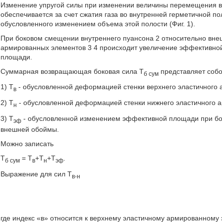
Изменение упругой силы при изменении величины перемещения в
обеспечивается за счет сжатия газа во внутренней герметичной 
обусловленного изменением объема этой полости (Фиг. 1).
При боковом смещении внутреннего пуансона 2 относительно внешн
армированных элементов 3 4 происходит увеличение эффективной
площади.
Суммарная возвращающая боковая сила T
представляет собо
б сум
1) Т
- обусловленной деформацией стенки верхнего эластичного 
в
2) Т
- обусловленной деформацией стенки нижнего эластичного 
н
3) T
- обусловленной изменением эффективной площади при бо
эф
внешней обоймы.
Можно записать
T
= T
+T
+T
.
б сум
в
н
эф
Выражение для сил T
,
в
н
где индекс «в» относится к верхнему эластичному армированному 