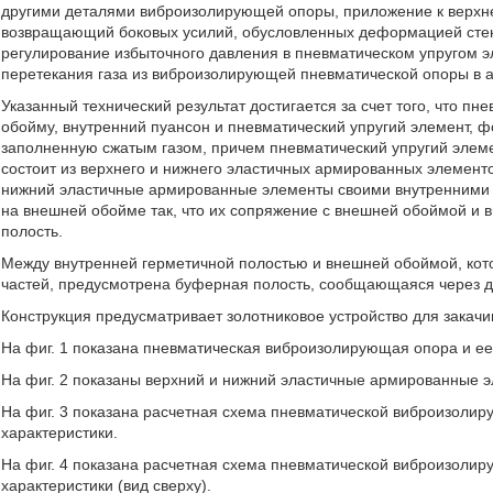
другими деталями виброизолирующей опоры, приложение к верхне
возвращающий боковых усилий, обусловленных деформацией стен
регулирование избыточного давления в пневматическом упругом э
перетекания газа из виброизолирующей пневматической опоры в 
Указанный технический результат достигается за счет того, что 
обойму, внутренний пуансон и пневматический упругий элемент,
заполненную сжатым газом, причем пневматический упругий элеме
состоит из верхнего и нижнего эластичных армированных элементов
нижний эластичные армированные элементы своими внутренними 
на внешней обойме так, что их сопряжение с внешней обоймой и
полость.
Между внутренней герметичной полостью и внешней обоймой, кото
частей, предусмотрена буферная полость, сообщающаяся через д
Конструкция предусматривает золотниковое устройство для закачи
На фиг. 1 показана пневматическая виброизолирующая опора и е
На фиг. 2 показаны верхний и нижний эластичные армированные э
На фиг. 3 показана расчетная схема пневматической виброизолир
характеристики.
На фиг. 4 показана расчетная схема пневматической виброизолир
характеристики (вид сверху).