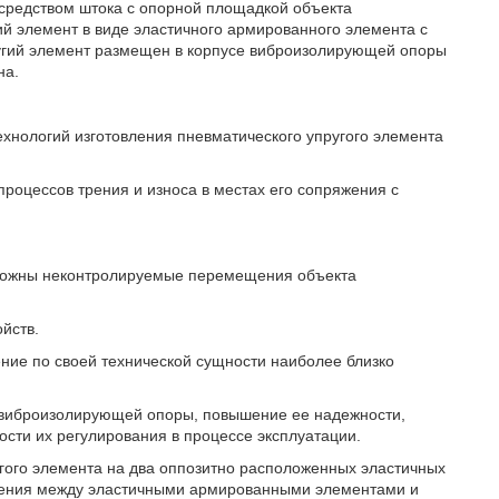
осредством штока с опорной площадкой объекта
й элемент в виде эластичного армированного элемента с
угий элемент размещен в корпусе виброизолирующей опоры
на.
ехнологий изготовления пневматического упругого элемента
 процессов трения и износа в местах его сопряжения с
возможны неконтролируемые перемещения объекта
йств.
ние по своей технической сущности наиболее близко
и виброизолирующей опоры, повышение ее надежности,
сти их регулирования в процессе эксплуатации.
угого элемента на два оппозитно расположенных эластичных
рения между эластичными армированными элементами и