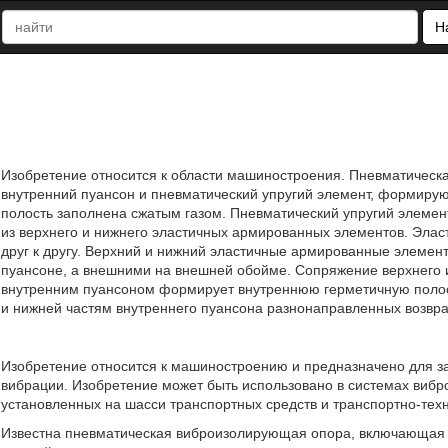
Н
Изобретение относится к области машиностроения. Пневматичес
внутренний пуансон и пневматический упругий элемент, формиру
полость заполнена сжатым газом. Пневматический упругий элемен
из верхнего и нижнего эластичных армированных элементов. Эла
друг к другу. Верхний и нижний эластичные армированные элеме
пуансоне, а внешними на внешней обойме. Сопряжение верхнего 
внутренним пуансоном формирует внутреннюю герметичную полост
и нижней частям внутреннего пуансона разнонаправленных возвращ
Изобретение относится к машиностроению и предназначено для з
вибрации. Изобретение может быть использовано в системах вибро
установленных на шасси транспортных средств и транспортно-тех
Известна пневматическая виброизолирующая опора, включающая 