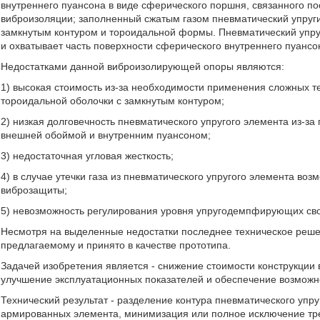
внутреннего пуансона в виде сферического поршня, связанного п
виброизоляции; заполненный сжатым газом пневматический упруги
замкнутым контуром и тороидальной формы. Пневматический упр
и охватывает часть поверхности сферического внутреннего пуансо
Недостатками данной виброизолирующей опоры являются:
1) высокая стоимость из-за необходимости применения сложных т
тороидальной оболочки с замкнутым контуром;
2) низкая долговечность пневматического упругого элемента из-за
внешней обоймой и внутренним пуансоном;
3) недостаточная угловая жесткость;
4) в случае утечки газа из пневматического упругого элемента 
виброзащиты;
5) невозможность регулирования уровня упругодемпфирующих сво
Несмотря на выделенные недостатки последнее техническое реше
предлагаемому и принято в качестве прототипа.
Задачей изобретения является - снижение стоимости конструкци
улучшение эксплуатационных показателей и обеспечение возможно
Технический результат - разделение контура пневматического упр
армированных элемента, минимизация или полное исключение т