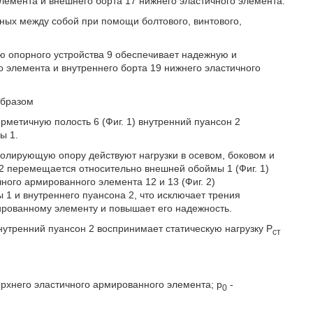
лемента и внешнего борта 17 нижнего эластичного элемента.
нных между собой при помощи болтового, винтового,
ю опорного устройства 9 обеспечивает надежную и
 элемента и внутреннего борта 19 нижнего эластичного
образом
ерметичную полость 6 (Фиг. 1) внутренний пуансон 2
ы 1.
золирующую опору действуют нагрузки в осевом, боковом и
 2 перемещается относительно внешней обоймы 1 (Фиг. 1)
чного армированного элемента 12 и 13 (Фиг. 2)
 и внутреннего пуансона 2, что исключает трения
рованному элементу и повышает его надежность.
утренний пуансон 2 воспринимает статическую нагрузку P
ст
рхнего эластичного армированного элемента; p
-
0