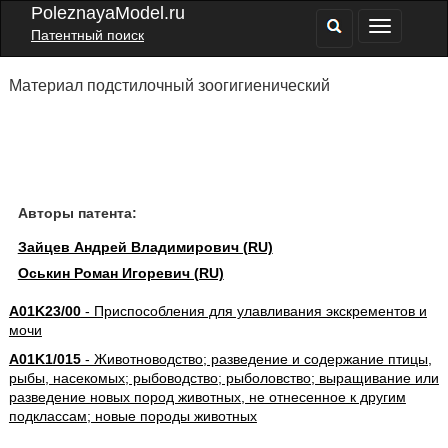
PoleznayaModel.ru
Патентный поиск
Материал подстилочный зоогигиенический
Авторы патента:
Зайцев Андрей Владимирович (RU)
Оськин Роман Игоревич (RU)
A01K23/00
- Приспособления для улавливания экскрементов и
мочи
A01K1/015
- Животноводство; разведение и содержание птицы,
рыбы, насекомых; рыбоводство; рыболовство; выращивание или
разведение новых пород животных, не отнесенное к другим
подклассам; новые породы животных