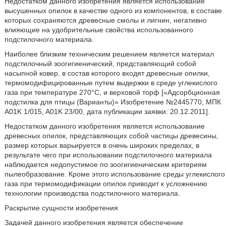
Недостатком данного изобретения является использование
высушенных опилок в качестве одного из компонентов, в составе
которых сохраняются древесные смолы и лигнин, негативно
влияющие на удобрительные свойства использованного
подстилочного материала.
Наиболее близким техническим решением является материал
подстилочный зоогигиенический, представляющий собой
насыпной ковер, в состав которого входят древесные опилки,
термомодифицированные путем выдержки в среде углекислого
газа при температуре 270°С, и верховой торф [«Адсорбционная
подстилка для птицы (Варианты)» Изобретение №2445770, МПК
A01K 1/015, A01K 23/00, дата публикации заявки: 20.12.2011].
Недостатком данного изобретения является использование
древесных опилок, представляющих собой частицы древесины,
размер которых варьируется в очень широких пределах, в
результате чего при использовании подстилочного материала
наблюдается недопустимое по зоогигиеническим критериям
пылеобразование. Кроме этого использование среды углекислого
газа при термомодификации опилок приводит к усложнению
технологии производства подстилочного материала.
Раскрытие сущности изобретения
Задачей данного изобретения является обеспечение