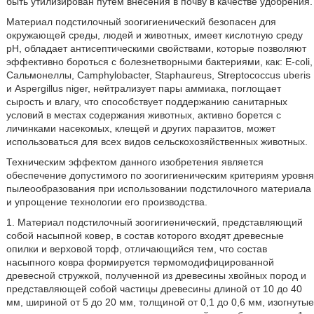
быть утилизирован путем внесения в почву в качестве удобрения.
Материал подстилочный зоогигиенический безопасен для
окружающей среды, людей и животных, имеет кислотную среду
рН, обладает антисептическими свойствами, которые позволяют
эффективно бороться с болезнетворными бактериями, как: E-coli,
Сальмонеллы, Camphylobacter, Staphaureus, Streptococcus uberis
и Aspergillus niger, нейтрализует пары аммиака, поглощает
сырость и влагу, что способствует поддержанию санитарных
условий в местах содержания животных, активно борется с
личинками насекомых, клещей и других паразитов, может
использоваться для всех видов сельскохозяйственных животных.
Техническим эффектом данного изобретения является
обеспечение допустимого по зоогигиеническим критериям уровня
пылеообразования при использовании подстилочного материала
и упрощение технологии его производства.
1. Материал подстилочный зоогигиенический, представляющий
собой насыпной ковер, в состав которого входят древесные
опилки и верховой торф, отличающийся тем, что состав
насыпного ковра формируется термомодифицированной
древесной стружкой, полученной из древесины хвойных пород и
представляющей собой частицы древесины длиной от 10 до 40
мм, шириной от 5 до 20 мм, толщиной от 0,1 до 0,6 мм, изогнутые