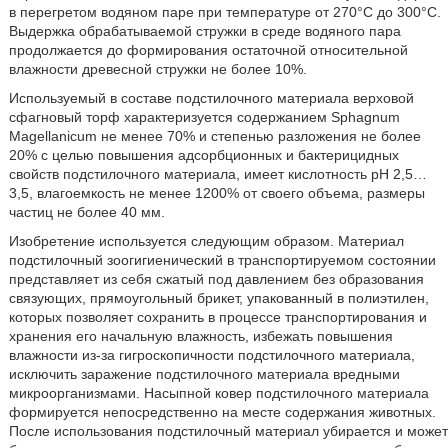
в перегретом водяном паре при температуре от 270°С до 300°С.
Выдержка обрабатываемой стружки в среде водяного пара
продолжается до формирования остаточной относительной
влажности древесной стружки не более 10%.
Используемый в составе подстилочного материала верховой
сфагновый торф характеризуется содержанием Sphagnum
Magellanicum не менее 70% и степенью разложения не более
20% с целью повышения адсорбционных и бактерицидных
свойств подстилочного материала, имеет кислотность рН 2,5…
3,5, влагоемкость не менее 1200% от своего объема, размеры
частиц не более 40 мм.
Изобретение используется следующим образом. Материал
подстилочный зоогигиенический в транспортируемом состоянии
представляет из себя сжатый под давлением без образования
связующих, прямоугольный брикет, упакованный в полиэтилен,
которых позволяет сохранить в процессе транспортирования и
хранения его начальную влажность, избежать повышения
влажности из-за гигроскопичности подстилочного материала,
исключить заражение подстилочного материала вредными
микроорганизмами. Насыпной ковер подстилочного материала
формируется непосредственно на месте содержания животных.
После использования подстилочный материал убирается и может