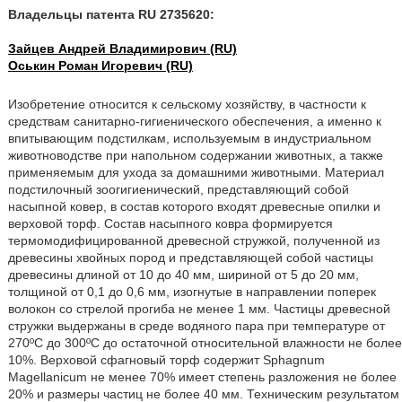
Владельцы патента RU 2735620:
Зайцев Андрей Владимирович (RU)
Оськин Роман Игоревич (RU)
Изобретение относится к сельскому хозяйству, в частности к
средствам санитарно-гигиенического обеспечения, а именно к
впитывающим подстилкам, используемым в индустриальном
животноводстве при напольном содержании животных, а также
применяемым для ухода за домашними животными. Материал
подстилочный зоогигиенический, представляющий собой
насыпной ковер, в состав которого входят древесные опилки и
верховой торф. Состав насыпного ковра формируется
термомодифицированной древесной стружкой, полученной из
древесины хвойных пород и представляющей собой частицы
древесины длиной от 10 до 40 мм, шириной от 5 до 20 мм,
толщиной от 0,1 до 0,6 мм, изогнутые в направлении поперек
волокон со стрелой прогиба не менее 1 мм. Частицы древесной
стружки выдержаны в среде водяного пара при температуре от
270ºС до 300ºС до остаточной относительной влажности не более
10%. Верховой сфагновый торф содержит Sphagnum
Magellanicum не менее 70% имеет степень разложения не более
20% и размеры частиц не более 40 мм. Техническим результатом