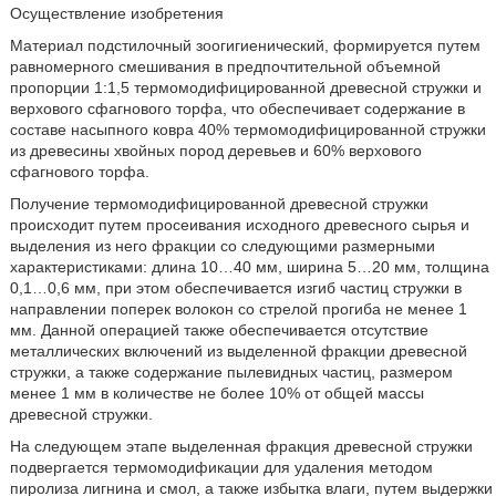
Осуществление изобретения
Материал подстилочный зоогигиенический, формируется путем
равномерного смешивания в предпочтительной объемной
пропорции 1:1,5 термомодифицированной древесной стружки и
верхового сфагнового торфа, что обеспечивает содержание в
составе насыпного ковра 40% термомодифицированной стружки
из древесины хвойных пород деревьев и 60% верхового
сфагнового торфа.
Получение термомодифицированной древесной стружки
происходит путем просеивания исходного древесного сырья и
выделения из него фракции со следующими размерными
характеристиками: длина 10…40 мм, ширина 5…20 мм, толщина
0,1…0,6 мм, при этом обеспечивается изгиб частиц стружки в
направлении поперек волокон со стрелой прогиба не менее 1
мм. Данной операцией также обеспечивается отсутствие
металлических включений из выделенной фракции древесной
стружки, а также содержание пылевидных частиц, размером
менее 1 мм в количестве не более 10% от общей массы
древесной стружки.
На следующем этапе выделенная фракция древесной стружки
подвергается термомодификации для удаления методом
пиролиза лигнина и смол, а также избытка влаги, путем выдержки