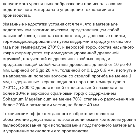
допустимого уровня пылеообразования при использовании
подстилочного материала и упрощение технологии его
производства.
Указанные недостатки устраняются тем, что в материале
подстилочном зоогигиеническом, представляющем собой
насыпной ковер, в состав которого входят древесные опилки,
термомодифицированные путем выдержки в среде углекислого
газа при температуре 270°С, и верховой торф, состав насыпного
ковра формируется термомодифицированной древесной
стружкой, полученной из древесины хвойных пород и
представляющей собой частицы древесины длиной от 10 до 40
мм, шириной от 5 до 20 мм, толщиной от 0,1 до 0,6 мм, изогнутые
в направлении поперек волокон со стрелой прогиба не менее 1
мм, выдержанные в среде водяного пара при температуре от
270°С до 300°С до остаточной относительной влажности не
более 10%; и верховой сфагновый торф с содержанием
Sphagnum Magellanicum не менее 70%, степенью разложения не
более 20% и размерами частиц не более 40 мм.
Техническим эффектом данного изобретения является
обеспечение допустимого по зоогигиеническим критериям уровня
пылеообразования при использовании подстилочного материала
и упрощение технологии его производства.