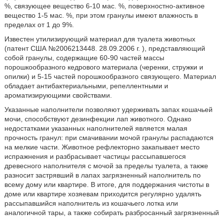
%, связующее вещество 6-10 мас. %, поверхностно-активное
вещество 1-5 мас. %, при этом гранулы имеют влажность в
пределах от 1 до 9%.
Известен утилизирующий материал для туалета животных
(патент США №2006213448. 28.09.2006 г. ), представляющий
собой гранулы, содержащие 60-90 частей массы
порошкообразного кедрового материала (черенки, стружки и
опилки) и 5-15 частей порошкообразного связующего. Материал
обладает антибактериальными, репеллентными и
ароматизирующими свойствами.
Указанные наполнители позволяют удерживать запах кошачьей
мочи, способствуют дезинфекции лап животного. Однако
недостатками указанных наполнителей является малая
прочность гранул: при смачивании мочой гранулы распадаются
на мелкие части. Животное рефлекторно закапывает место
испражнения и разбрасывает частицы рассыпавшегося
древесного наполнителя с мочой за пределы туалета, а также
разносит застрявший в лапах загрязненный наполнитель по
всему дому или квартире. В итоге, для поддержания чистоты в
доме или квартире хозяевам приходится регулярно удалять
рассыпавшийся наполнитель из кошачьего лотка или
аналогичной тары, а также собирать разбросанный загрязненный