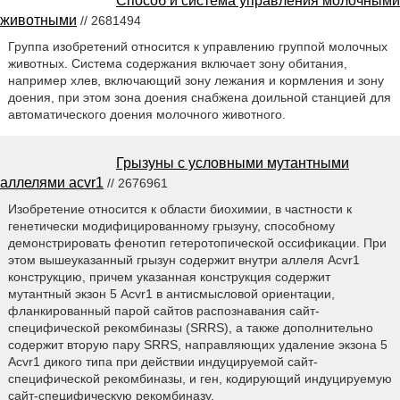
Способ и система управления молочными
животными
// 2681494
Группа изобретений относится к управлению группой молочных
животных. Система содержания включает зону обитания,
например хлев, включающий зону лежания и кормления и зону
доения, при этом зона доения снабжена доильной станцией для
автоматического доения молочного животного.
Грызуны с условными мутантными
аллелями acvr1
// 2676961
Изобретение относится к области биохимии, в частности к
генетически модифицированному грызуну, способному
демонстрировать фенотип гетеротопической оссификации. При
этом вышеуказанный грызун содержит внутри аллеля Acvr1
конструкцию, причем указанная конструкция содержит
мутантный экзон 5 Acvr1 в антисмысловой ориентации,
фланкированный парой сайтов распознавания сайт-
специфической рекомбиназы (SRRS), а также дополнительно
содержит вторую пару SRRS, направляющих удаление экзона 5
Acvr1 дикого типа при действии индуцируемой сайт-
специфической рекомбиназы, и ген, кодирующий индуцируемую
сайт-специфическую рекомбиназу.