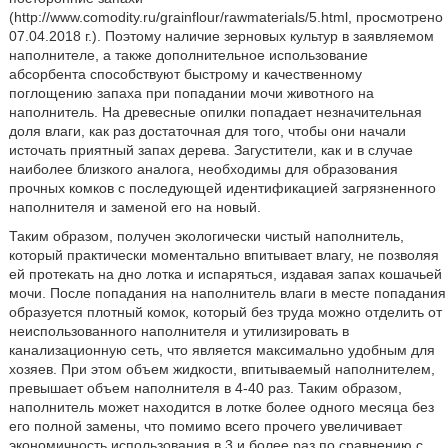
(http://www.comodity.ru/grainflour/rawmaterials/5.html, просмотрено
07.04.2018 г.). Поэтому наличие зерновых культур в заявляемом
наполнителе, а также дополнительное использование
абсорбента способствуют быстрому и качественному
поглощению запаха при попадании мочи животного на
наполнитель. На древесные опилки попадает незначительная
доля влаги, как раз достаточная для того, чтобы они начали
источать приятный запах дерева. Загустители, как и в случае
наиболее близкого аналога, необходимы для образования
прочных комков с последующей идентификацией загрязненного
наполнителя и заменой его на новый.
Таким образом, получен экологически чистый наполнитель,
который практически моментально впитывает влагу, не позволяя
ей протекать на дно лотка и испаряться, издавая запах кошачьей
мочи. После попадания на наполнитель влаги в месте попадания
образуется плотный комок, который без труда можно отделить от
неиспользованного наполнителя и утилизировать в
канализационную сеть, что является максимально удобным для
хозяев. При этом объем жидкости, впитываемый наполнителем,
превышает объем наполнителя в 4-40 раз. Таким образом,
наполнитель может находится в лотке более одного месяца без
его полной замены, что помимо всего прочего увеличивает
экономичность использования в 3 и более раз по сравнению с