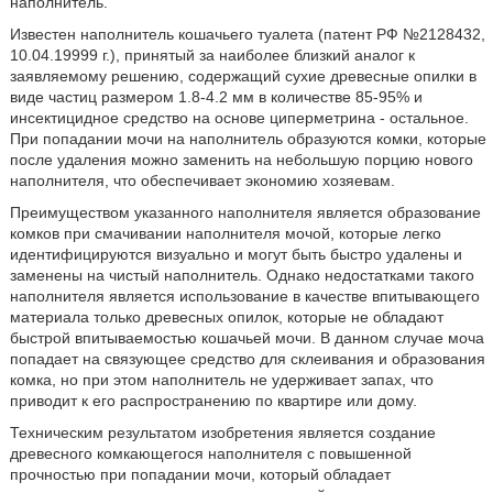
наполнитель.
Известен наполнитель кошачьего туалета (патент РФ №2128432,
10.04.19999 г.), принятый за наиболее близкий аналог к
заявляемому решению, содержащий сухие древесные опилки в
виде частиц размером 1.8-4.2 мм в количестве 85-95% и
инсектицидное средство на основе циперметрина - остальное.
При попадании мочи на наполнитель образуются комки, которые
после удаления можно заменить на небольшую порцию нового
наполнителя, что обеспечивает экономию хозяевам.
Преимуществом указанного наполнителя является образование
комков при смачивании наполнителя мочой, которые легко
идентифицируются визуально и могут быть быстро удалены и
заменены на чистый наполнитель. Однако недостатками такого
наполнителя является использование в качестве впитывающего
материала только древесных опилок, которые не обладают
быстрой впитываемостью кошачьей мочи. В данном случае моча
попадает на связующее средство для склеивания и образования
комка, но при этом наполнитель не удерживает запах, что
приводит к его распространению по квартире или дому.
Техническим результатом изобретения является создание
древесного комкающегося наполнителя с повышенной
прочностью при попадании мочи, который обладает