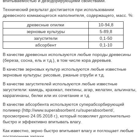
впитываемостью и дезодорирующими свойствами.
Технический результат достигается при использовании
древесного комкающегося наполнителя, содержащего, масс. %:
древесные опилки
10-94,8
зерновые культуры
5-89,8
загустители
0,1-50
абсорбент
0,1-10
В качестве древесных используются любые породы древесины
(береза, сосна, ель и т.д.), в том числе кора деревьев.
В качестве зерновых культур используются любые известные
зерновые культуры: рисовые, ржаные отруби и т.д.
В качестве загустителей используются любые известные
загустители: камедь, крахмал, пектины, агар, желатин, альгинаты,
каррагинаны, белки или их сочетание и т.д.
В качестве абсорбента используются суперабсорбирующий
полимер (http://www.superabsorbent.ru/superabsorbent/,
просмотрено 24.05.2018 г.), который позволяет дополнительно
быстро и эффективно впитывать влагу.
Как известно, зерно быстро впитывает влагу и поглощает любые
посторонние запахи