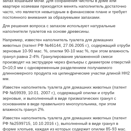
запах кошачьей мочи. Для сохранения чистоты в доме или
квартире хозяевам приходится менять наполнитель достаточно
часто, что является невыгодным в финансовом плане и требует
постоянного внимания за образуемыми запахами.
Для решения вопроса с запахом используют натуральные
наполнители туалетов на основе древесины.
Например, известен наполнитель туалета для домашних
животных (патент РФ №46144, 27.06.2005 г.), содержащий отруби
зерновые 10-90 мас. %, опилки 90-10 мас %, при этом влажность
гранул равна 2-4%. Гранулирование увлажненной смеси
производят на экструдере через фильеры с диаметром отверстий
D=10,0 мм с одновременным разделением получаемого
длинномерного продукта на цилиндрические участки длиной НН2
мм.
Известен наполнитель туалета для домашних животных (патент
РФ №59939, 10.01. 2007 г.), содержащий опилки и отруби
зерновые, и выполненный в виде призматических гранул с
основанием в виде правильного многоугольника, при этом
влажность гранул 2%.
Известен наполнитель туалета для домашних животных (патент
РФ №2599715, 10.10.2016 г.), выполненный в виде гранул в
форме хлопьев, каждая из которых содержит опилки 85-93 мас.