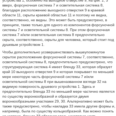
устройства 1, особенно на выходное отверстие 9, на фиг. 2, 3
вверх, форсуночная система 7 и осветительная система 8,
благодаря расположению выходного отверстия 9 в краевой
области 11, скрыты краевой областью 11 и поэтому не видна,
соответственно, не видны. Это может быть предусмотрено, в
принципе, также только для одного из компонентов форсуночной
системы 7 и осветительной системы 8. При этом форсуночная
система 7 и/или осветительная система 8 предпочтительно
скрыта, соответственно, скрыты для человека, который стоит под
душевым устройством 1.
Чтобы дополнительно усовершенствовать вышеупомянутое
скрытое расположение форсуночной системы 7, соответственно,
осветительной системы 8, предпочтительно предусмотрено, что
структурирующая система 4 имеет бленду 33, которая образует
край 10 выходного отверстия 9 и которая покрывает по меньшей
мере некоторую часть форсуночной системы 7 и/или
осветительной системы 8 при вышеназванном взгляде 32 на
видимую поверхность душевого устройства 1. Здесь и
предпочтительно бленда 33 по меньшей мере частично является
по существу воронкообразной и образуется двумя
воронкообразными участками 29, 30. Альтернативно может быть
также предусмотрено, чтобы накладка 33 имела другие формы и,
например, была по существу кольцеобразной. Как можно понять