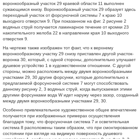
воронкообразный участок 29 краевой области 11 выполнен
сужающимся книзу. Воронкообразный участок 29 образует здесь
переходный участок от форсуночной системы 7 к краю 10
выходного отверстия 9. При показанном на фиг. 2 рисунке 2
водяных струй получается ламинарное течение от кромки 23
накопительного желоба 22 в направлении края 10 выходного
отверстия 9.
На чертеже также изображен тот факт, что к верхнему
воронкообразному участку 29 снизу приставлен другой участок-
воронка 30, который, с одной стороны, дополнительно улучшает
душевое устройство 1 в художественном отношении. С другой
стороны, можно расположить между двумя воронкообразными
участками 29, 30 другие форсунки, которые дополнительно к
предлагаемой форсуночной системе 7 могут способствовать
данному рисунку 2, 3 водяных струй, когда выпускаемая этими
другими форсунками вода W идет наружу через зазор, созданный
между двумя воронкообразными участками 29, 30.
Особенно привлекательное художественное общее впечатление
получается при изображенных примерах осуществления
благодаря тому, что форсуночная система 7 и осветительная
система 8 расположены таким образом, что при смонтированном
состоянии при взгляде на видимую поверхность душевого