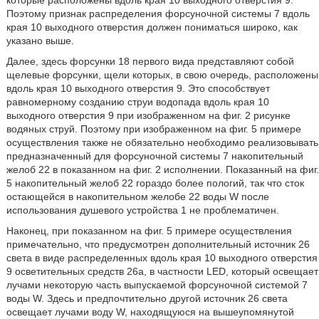
которые расположены вдоль края 10 выходного отверстия 9.
Поэтому признак распределения форсуночной системы 7 вдоль
края 10 выходного отверстия должен пониматься широко, как
указано выше.
Далее, здесь форсунки 18 первого вида представляют собой
щелевые форсунки, щели которых, в свою очередь, расположены
вдоль края 10 выходного отверстия 9. Это способствует
равномерному созданию струи водопада вдоль края 10
выходного отверстия 9 при изображенном на фиг. 2 рисунке
водяных струй. Поэтому при изображенном на фиг. 5 примере
осуществления также не обязательно необходимо реализовывать
предназначенный для форсуночной системы 7 накопительный
желоб 22 в показанном на фиг. 2 исполнении. Показанный на фиг.
5 накопительный желоб 22 гораздо более пологий, так что сток
остающейся в накопительном желобе 22 воды W после
использования душевого устройства 1 не проблематичен.
Наконец, при показанном на фиг. 5 примере осуществления
примечательно, что предусмотрен дополнительный источник 26
света в виде распределенных вдоль края 10 выходного отверстия
9 осветительных средств 26a, в частности LED, который освещает
лучами некоторую часть выпускаемой форсуночной системой 7
воды W. Здесь и предпочтительно другой источник 26 света
освещает лучами воду W, находящуюся на вышеупомянутой