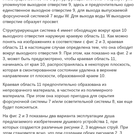
упомянутое выходное отверстие 9, здесь и предпочтительно одно
единственное выходное отверстие 9, для выхода выпускаемой
форсуночной системой 7 воды W. Для выхода воды W выходное
отверстие образует просвет.
Структурирующая система 4 имеет обходящую вокруг края 10
выходного отверстия наружную краевую область 11. Как можно
понять на изображениях в соответствии с фиг. 2 и 3, краевая
область 11 в настоящем случае определена тем, что она обходит
вокруг выходного отверстия 9. При этом, как показано на фиг. 2 и
3, может быть предусмотрено, чтобы краевая область 11,
начинаясь от края 10, распространялась в некоторую плоскость,
которая в смонтированном состоянии удалена в верхнем
направлении от плоскости, образованной краем 10.
Краевая область 11 предпочтительно образована из
непрозрачного материала, в частности из полимерного
материала. При этом она хорошо пригодна для скрытия
форсуночной системы 7 и/или осветительной системы 8, как еще
будет поясняться.
На фиг. 2 и 3 показаны два варианта эксплуатации душа
предлагаемого изобретением душевого устройства 1, при
которых создаются различные рисунки 2, 3 водяных струй. При
этом становится ясно, что при создании обоих рисунков 2, 3