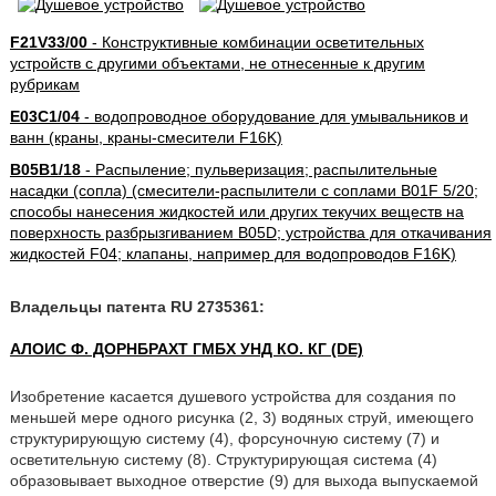
F21V33/00
- Конструктивные комбинации осветительных
устройств с другими объектами, не отнесенные к другим
рубрикам
E03C1/04
- водопроводное оборудование для умывальников и
ванн (краны, краны-смесители F16K)
B05B1/18
- Распыление; пульверизация; распылительные
насадки (сопла) (смесители-распылители с соплами B01F 5/20;
способы нанесения жидкостей или других текучих веществ на
поверхность разбрызгиванием B05D; устройства для откачивания
жидкостей F04; клапаны, например для водопроводов F16K)
Владельцы патента RU 2735361:
АЛОИС Ф. ДОРНБРАХТ ГМБХ УНД КО. КГ (DE)
Изобретение касается душевого устройства для создания по
меньшей мере одного рисунка (2, 3) водяных струй, имеющего
структурирующую систему (4), форсуночную систему (7) и
осветительную систему (8). Структурирующая система (4)
образовывает выходное отверстие (9) для выхода выпускаемой