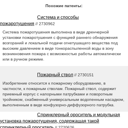
Похожие патенты:
Система и способы
пожаротушения
// 2730962
Система пожаротушения выполнена в виде дренчерной
установки пожаротушения с функцией раннего обнаружения
возгораний и локальной подачи огнетушащего вещества под
высоким давлением в виде тонкораспыленной воды в зону
возникновения пожара с возможностью работы автоматически
или в ручном режиме.
Пожарный ствол
// 2730151
Изобретение относится к пожарному оборудованию, в
частности, к пожарным стволам. Пожарный ствол, содержит
приемный корпус с напорными патрубками и поворотным
тройником, снабженный универсальным водопенным насадком,
выполненным в виде конфузорно-диффузорного патрубка.
Спринклерный ороситель и модульная
установка пожаротушения, содержащая такой
спринклерный ороситель
// 2720626