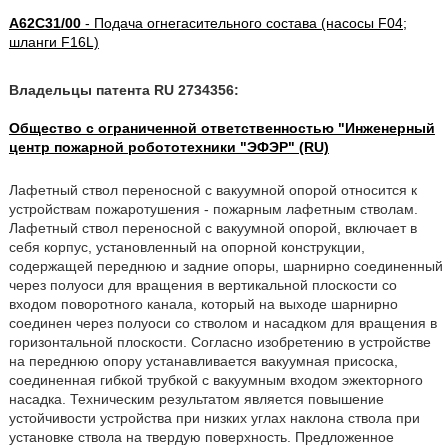
A62C31/00
- Подача огнегасительного состава (насосы F04;
шланги F16L)
Владельцы патента RU 2734356:
Общество с ограниченной ответственностью "Инженерный
центр пожарной робототехники "ЭФЭР" (RU)
Лафетный ствол переносной с вакуумной опорой относится к
устройствам пожаротушения - пожарным лафетным стволам.
Лафетный ствол переносной с вакуумной опорой, включает в
себя корпус, установленный на опорной конструкции,
содержащей переднюю и задние опоры, шарнирно соединенный
через полуоси для вращения в вертикальной плоскости со
входом поворотного канала, который на выходе шарнирно
соединен через полуоси со стволом и насадком для вращения в
горизонтальной плоскости. Согласно изобретению в устройстве
на переднюю опору устанавливается вакуумная присоска,
соединенная гибкой трубкой с вакуумным входом эжекторного
насадка. Техническим результатом является повышение
устойчивости устройства при низких углах наклона ствола при
установке ствола на твердую поверхность. Предложенное