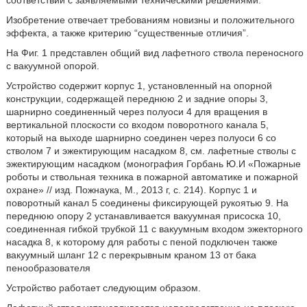
соответствии с заявляемыми техническими решениями.
Изобретение отвечает требованиям новизны и положительного
эффекта, а также критерию “существенные отличия”.
На Фиг. 1 представлен общий вид лафетного ствола переносного
с вакуумной опорой.
Устройство содержит корпус 1, установленный на опорной
конструкции, содержащей переднюю 2 и задние опоры 3,
шарнирно соединенный через полуоси 4 для вращения в
вертикальной плоскости со входом поворотного канала 5,
который на выходе шарнирно соединен через полуоси 6 со
стволом 7 и эжектирующим насадком 8, см. лафетные стволы с
эжектирующим насадком (монография Горбань Ю.И «Пожарные
роботы и ствольная техника в пожарной автоматике и пожарной
охране» // изд. Пожнаука, М., 2013 г, с. 214). Корпус 1 и
поворотный канал 5 соединены фиксирующей рукоятью 9. На
переднюю опору 2 устанавливается вакуумная присоска 10,
соединенная гибкой трубкой 11 с вакуумным входом эжекторного
насадка 8, к которому для работы с пеной подключен также
вакуумный шланг 12 с перекрывным краном 13 от бака
пенообразователя
Устройство работает следующим образом.