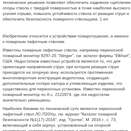
техническое решение позволяет обеспечить надежное сцепление
опоры ствола с твердой поверхностью в точке наиболее высокого
усилия отрыва, повысить устойчивость ствола от реакции струи и
обеспечить безопасность пожарного-ствольщика. 1 ил.
Изобретение относится к устройствам пожаротушения, а именно
к пожарным лафетным стволам.
Известны пожарные лафетные стволы, например переносной
пожарный монитор 8297-25 “Stinger”, см. каталог фирмы “Elkhart”,
США. Недостатком известных устройств является то, что для
ориентации направления струи, при котором реакция струи
приходится на опорную зону, используется протяженная
многоповоротная конструкция водопотока, создающая
дополнительные потери напора и утяжеляющая изделие, что
существенно для переносных установок. Известен переносной
пожарный монитор по А.с. 2122874, где эти недостатки
значительно уменьшены.
Наиболее близким по технической сути является переносной
лафетный ствол ЛС-П20Уш, см. журнал "Каталог пожарной
безопасности №1(17)-2016", изд. "Гротек", М. 2016 г., с. 73,
включающий в себя корпус, установленный на опорной
конструкции, содержащей переднюю и задние опоры, шарнирно