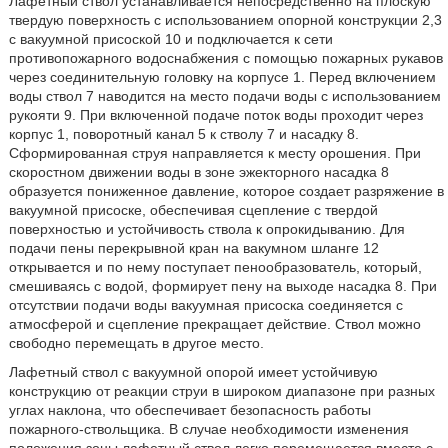
Лафетный ствол устанавливается непосредственно на плоскую
твердую поверхность с использованием опорной конструкции 2,3
с вакуумной присоской 10 и подключается к сети
противопожарного водоснабжения с помощью пожарных рукавов
через соединительную головку на корпусе 1. Перед включением
воды ствол 7 наводится на место подачи воды с использованием
рукояти 9. При включенной подаче поток воды проходит через
корпус 1, поворотный канал 5 к стволу 7 и насадку 8.
Сформированная струя направляется к месту орошения. При
скоростном движении воды в зоне эжекторного насадка 8
образуется пониженное давление, которое создает разряжение в
вакуумной присоске, обеспечивая сцепление с твердой
поверхностью и устойчивость ствола к опрокидыванию. Для
подачи пены перекрывной кран на вакумном шланге 12
открывается и по нему поступает пенообразователь, который,
смешиваясь с водой, формирует пену на выходе насадка 8. При
отсутствии подачи воды вакуумная присоска соединяется с
атмосферой и сцепление прекращает действие. Ствол можно
свободно перемещать в другое место.
Лафетный ствол с вакуумной опорой имеет устойчивую
конструкцию от реакции струи в широком диапазоне при разных
углах наклона, что обеспечивает безопасность работы
пожарного-ствольщика. В случае необходимости изменения