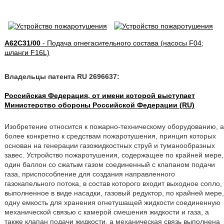
A62C31/00
- Подача огнегасительного состава (насосы F04;
шланги F16L)
Владельцы патента RU 2696637:
Российская Федерация, от имени которой выступает
Министерство обороны Российской Федерации (RU)
Изобретение относится к пожарно-техническому оборудованию, а
более конкретно к средствам пожаротушения, принцип которых
основан на генерации газожидкостных струй и туманообразных
завес. Устройство пожаротушения, содержащее по крайней мере,
один баллон со сжатым газом соединенный с клапаном подачи
газа, приспособление для создания направленного
газокапельного потока, в состав которого входит выходное сопло,
выполненное в виде насадки, газовый редуктор, по крайней мере,
одну емкость для хранения огнетушащей жидкости соединенную
механической связью с камерой смешения жидкости и газа, а
также клапан подачи жидкости, а механическая связь выполнена