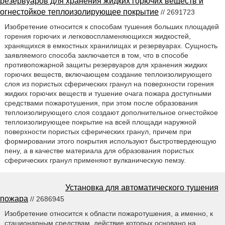
резервуаров для хранения жидких горючих веществ и
огнестойкое теплоизолирующее покрытие
// 2691723
Изобретение относится к способам тушения больших площадей
горения горючих и легковоспламеняющихся жидкостей,
хранящихся в емкостных хранилищах и резервуарах. Сущность
заявляемого способа заключается в том, что в способе
противопожарной защиты резервуаров для хранения жидких
горючих веществ, включающем создание теплоизолирующего
слоя из пористых сферических гранул на поверхности горения
жидких горючих веществ и тушение очага пожара доступными
средствами пожаротушения, при этом после образования
теплоизолирующего слоя создают дополнительное огнестойкое
теплоизолирующее покрытие на всей площади наружной
поверхности пористых сферических гранул, причем при
формировании этого покрытия используют быстротвердеющую
пену, а в качестве материала для образования пористых
сферических гранул применяют вулканическую пемзу.
Установка для автоматического тушения
пожара
// 2686945
Изобретение относится к области пожаротушения, а именно, к
стационарным средствам, действие которых основано на