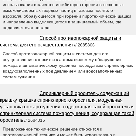
использовании в качестве ингибиторов горения взвешенных
высокодисперсных твердых частиц в газовом носителе -
аэрозоля, образующегося при горении пиротехнической шашки
и направленно выделяющегося в защищаемый объем, где
подавляет очаг пожара.
Способ противопожарной защиты и
система для его осуществления
// 2685866
Способ противопожарной защиты и система для его
осуществления относится к автоматическому обнаружению
пожара и автоматическому тушению посредством спринклерных
воздухозаполненных под давлением или водозаполненных
систем тушения.
Спринклерный ороситель, содержащий
крышку, крышка спринклерного оросителя, модульная
установка пожаротушения, содержащая такой ороситель и
спринклерная система пожаротушения, содержащая такой
ороситель
// 2684015
Предложенное техническое решение относится к
противопожарной технике и может быть использовано в